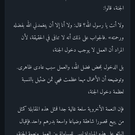
الجنة، قالوا:
ولا أنت يا رسول الله؟ قال: ولا أنا إلا أن يتغمدني الله بفضله
ورحمته» .فالجواب على ذلك أنه لا تنافى في الحقيقة، لأن
المراد أن العمل لا يوجب دخول الجنة،
بل الدخول بمحض فضل الله، والعمل سبب عادى ظاهرى.
وتوضيحه أن الأعمال مهما عظمت فهي ثمن ضئيل بالنسبة
لعظمة دخول الجنة،
فإن النعمة الأخروية سلعة غالية جدا فمثل هذه المقابلة كمثل
من يبيع قصورا شاهقة وضياعا واسعة بدرهم واحد.فإقبال
البائع على هذه المبادلة ليس للمساواة بين العمل ونعمة الجنة،