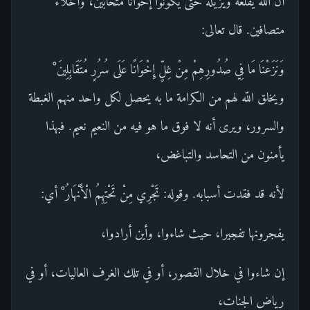
أن اللّه يقلعه ويزيله حتى يكونوا إخوانا متحابين، وأخلاء
متصافين. قال تعالى:
وَنَزَعْنَا مَا فِي صُدُورِهِمْ مِنْ غِلٍّ إِخْوَانًا عَلَى سُرُرٍ مُتَقَابِلِينَ ْ
ويخلق اللّه لهم من الكرامة ما به يحصل لكل واحد منهم الغبطة
والسرور، ويرى أنه لا فوق ما هو فيه من النعيم نعيم. فبهذا
يأمنون من التحاسد والتباغض،
لأنه قد فقدت أسبابه. وقوله: تَجْرِي مِنْ تَحْتِهِمُ الْأَنْهَارُ ْ أي:
يفجرونها تفجيرا، حيث شاءوا، وأين أرادوا،
إن شاءوا في خلال القصور، أو في تلك الغرف العاليات، أو في
رياض الجنات،