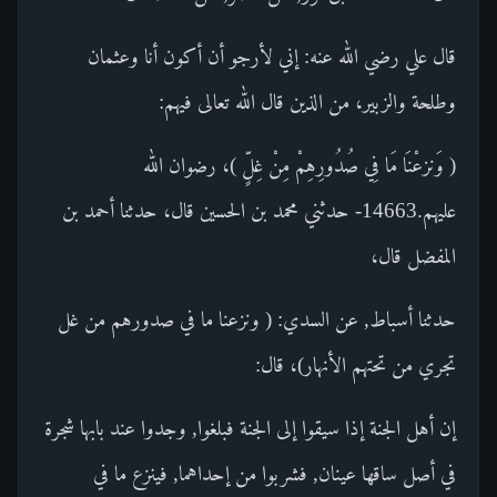
قال علي رضي الله عنه: إني لأرجو أن أكون أنا وعثمان
وطلحة والزبير، من الذين قال الله تعالى فيهم:
( وَنزعْنَا مَا فِي صُدُورِهِمْ مِنْ غِلٍّ )، رضوان الله
عليهم.14663- حدثني محمد بن الحسين قال، حدثنا أحمد بن
المفضل قال،
حدثنا أسباط, عن السدي: ( ونزعنا ما في صدورهم من غل
تجري من تحتهم الأنهار)، قال:
إن أهل الجنة إذا سيقوا إلى الجنة فبلغوا, وجدوا عند بابها شجرة
في أصل ساقها عينان, فشربوا من إحداهما, فينزع ما في