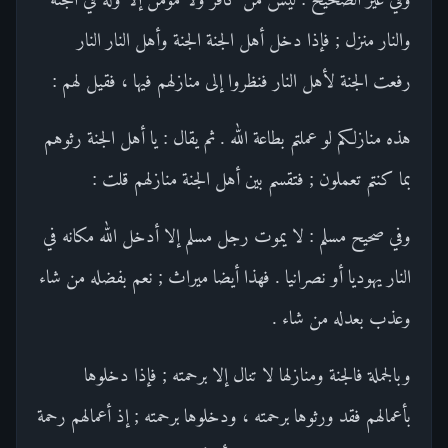
والنار منزل ; فإذا دخل أهل الجنة الجنة وأهل النار النار
رفعت الجنة لأهل النار فنظروا إلى منازلهم فيها ، فقيل لهم :
هذه منازلكم لو عملتم بطاعة الله . ثم يقال : يا أهل الجنة رثوهم
بما كنتم تعملون ; فتقسم بين أهل الجنة منازلهم قلت :
وفي صحيح مسلم : لا يموت رجل مسلم إلا أدخل الله مكانه في
النار يهوديا أو نصرانيا . فهذا أيضا ميراث ; نعم بفضله من شاء
وعذب بعدله من شاء .
وبالجملة فالجنة ومنازلها لا تنال إلا برحمته ; فإذا دخلوها
بأعمالهم فقد ورثوها برحمته ، ودخلوها برحمته ; إذ أعمالهم رحمة