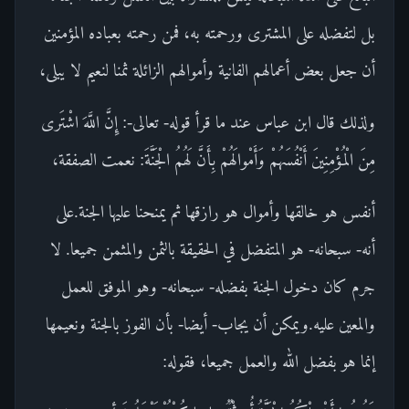
بل لتفضله على المشترى ورحمته به، فمن رحمته بعباده المؤمنين
أن جعل بعض أعمالهم الفانية وأموالهم الزائلة ثمنا لنعيم لا يبلى،
ولذلك قال ابن عباس عند ما قرأ قوله- تعالى-: إِنَّ اللَّهَ اشْتَرى
مِنَ الْمُؤْمِنِينَ أَنْفُسَهُمْ وَأَمْوالَهُمْ بِأَنَّ لَهُمُ الْجَنَّةَ: نعمت الصفقة،
أنفس هو خالقها وأموال هو رازقها ثم يمنحنا عليها الجنة.على
أنه- سبحانه- هو المتفضل في الحقيقة بالثمن والمثمن جميعا. لا
جرم كان دخول الجنة بفضله- سبحانه- وهو الموفق للعمل
والمعين عليه.ويمكن أن يجاب- أيضا- بأن الفوز بالجنة ونعيمها
إنما هو بفضل الله والعمل جميعا، فقوله: