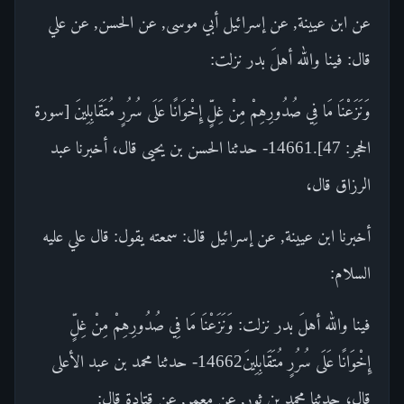
عن ابن عيينة, عن إسرائيل أبي موسى, عن الحسن, عن علي
قال: فينا والله أهلَ بدر نزلت:
وَنَزَعْنَا مَا فِي صُدُورِهِمْ مِنْ غِلٍّ إِخْوَانًا عَلَى سُرُرٍ مُتَقَابِلِينَ [سورة
الحجر: 47].14661- حدثنا الحسن بن يحيى قال، أخبرنا عبد
الرزاق قال،
أخبرنا ابن عيينة, عن إسرائيل قال: سمعته يقول: قال علي عليه
السلام:
فينا والله أهلَ بدر نزلت: وَنَزَعْنَا مَا فِي صُدُورِهِمْ مِنْ غِلٍّ
إِخْوَانًا عَلَى سُرُرٍ مُتَقَابِلِينَ14662- حدثنا محمد بن عبد الأعلى
قال، حدثنا محمد بن ثور, عن معمر, عن قتادة قال: