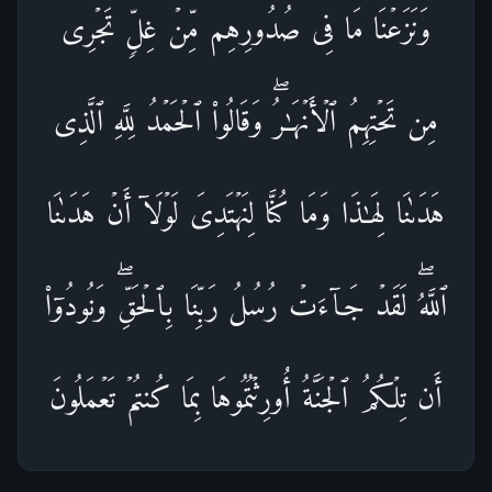
وَنَزَعۡنَا مَا فِی صُدُورِهِم مِّنۡ غِلࣲّ تَجۡرِی
مِن تَحۡتِهِمُ ٱلۡأَنۡهَـٰرُۖ وَقَالُوا۟ ٱلۡحَمۡدُ لِلَّهِ ٱلَّذِی
هَدَىٰنَا لِهَـٰذَا وَمَا كُنَّا لِنَهۡتَدِیَ لَوۡلَاۤ أَنۡ هَدَىٰنَا
ٱللَّهُۖ لَقَدۡ جَاۤءَتۡ رُسُلُ رَبِّنَا بِٱلۡحَقِّۖ وَنُودُوۤا۟
أَن تِلۡكُمُ ٱلۡجَنَّةُ أُورِثۡتُمُوهَا بِمَا كُنتُمۡ تَعۡمَلُونَ