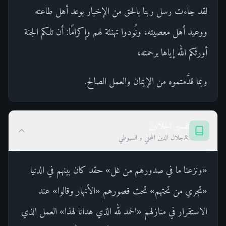
لقد جاءت رسل ربنا بالحق من الإخبار بوعد أهل طاعته
ووعيد أهل معصيته، ونُودوا تهنئة لهم وإكرامًا: أن تلكم الجنة
أورثكم الله إياها برحمته،
وبما قدَّمتموه من الإيمان والعمل الصالح.
تفسير الجلالين
جلال الدين المحلي و السيوطي
«ونزعنا ما في صدورهم من غل» حقد كان بينهم في الدنيا
«تجري من تحتهم» تحت قصورهم «الأنهار وقالوا» عند
الاستقرار في منازلهم «الحمد لله الذي هدانا لهذا» العمل الذي