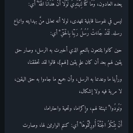
يعده العادون، وَمَا كُنَّا لِنَهْتَدِيَ لَوْلَا أَنْ هَدَانَا اللَّهُ ْ أي:
ليس في نفوسنا قابلية للهدى، لولا أنه تعالى منَّ بهدايته واتباع
رسله. لَقَدْ جَاءَتْ رُسُلُ رَبِّنَا بِالْحَقِّ ْ أي:
حين كانوا يتمتعون بالنعيم الذي أخبرت به الرسل، وصار حق
يقين لهم بعد أن كان علم يقين [لهم]، قالوا لقد تحققنا،
ورأينا ما وعدتنا به الرسل، وأن جميع ما جاءوا به حق اليقين،
لا مرية فيه ولا إشكال،
وَنُودُوا ْ تهنئة لهم، وإكراما، وتحية واحتراما،
أَنْ تِلْكُمُ الْجَنَّةُ أُورِثْتُمُوهَا ْ أي: كنتم الوارثين لها، وصارت