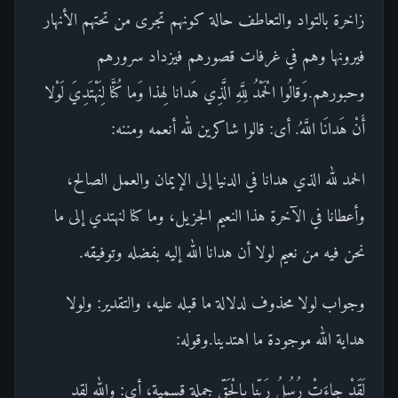
زاخرة بالتواد والتعاطف حالة كونهم تجرى من تحتهم الأنهار
فيرونها وهم في غرفات قصورهم فيزداد سرورهم
وحبورهم.وَقالُوا الْحَمْدُ لِلَّهِ الَّذِي هَدانا لِهذا وَما كُنَّا لِنَهْتَدِيَ لَوْلا
أَنْ هَدانَا اللَّهُ. أى: قالوا شاكرين لله أنعمه ومننه:
الحمد لله الذي هدانا في الدنيا إلى الإيمان والعمل الصالح،
وأعطانا في الآخرة هذا النعيم الجزيل، وما كنا لنهتدي إلى ما
نحن فيه من نعيم لولا أن هدانا الله إليه بفضله وتوفيقه.
وجواب لولا محذوف لدلالة ما قبله عليه، والتقدير: ولولا
هداية الله موجودة ما اهتدينا.وقوله:
لَقَدْ جاءَتْ رُسُلُ رَبِّنا بِالْحَقِّ جملة قسمية، أى: والله لقد