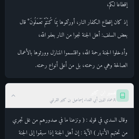
إقطاعا لكم،
إذ كان إقطاع الكفار النار، أورثتموها بِمَا كُنْتُمْ تَعْمَلُونَ ْ قال
بعض السلف: أهل الجنة نجوا من النار بعفو اللّه،
وأدخلوا الجنة برحمة اللّه، واقتسموا المنازل وورثوها بالأعمال
الصالحة وهي من رحمته، بل من أعلى أنواع رحمته.
تفسير ابن كثير
عماد الدين أبي الفداء إسماعيل بن كثير القرشي
وقال السدي في قوله : ( ونزعنا ما في صدورهم من غل تجري
من تحتهم الأنهار ) الآية : إن أهل الجنة إذا سبقوا إلى الجنة