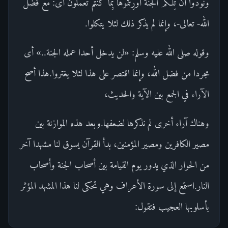
وَنُودُوا أَنْ تِلْكُمُ الْجَنَّةُ أُورِثْتُمُوها بِما كُنْتُمْ تَعْمَلُونَ أى: مع فضل
الله- تعالى-، وإنما لم يذكر ذلك لئلا يتكلوا.
وقوله صلى الله عليه وسلم: «لن يدخل أحدا عمله الجنة..» أى
مجردا من فضل الله، وإنما اقتصر على هذا لئلا يغتروا.هذا أصح
الآراء في الجمع بين الآية والحديث،
وهناك آراء أخرى لم نذكرها لضعفها.وبعد هذه الموازنة بين
مصير الكافرين ومصير المؤمنين، بدأ القرآن يسوق لنا مشهدا آخر
من الحوار الذي يدور يوم القيامة بين أصحاب الجنة وأصحاب
النار.استمع إلى سورة الأعراف وهي تحكى لنا هذا المشهد المؤثر
بأسلوبها العجيب فتقول: