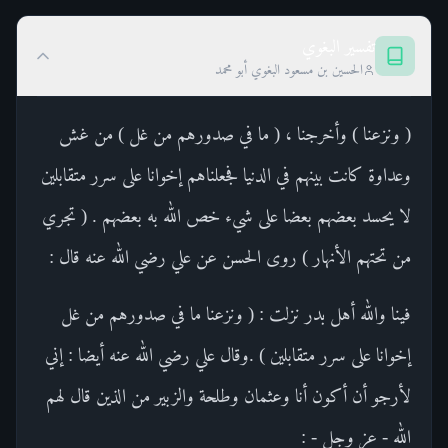
تفسير البغوي
الحسين بن مسعود البغوي أبو محمد
( ونزعنا ) وأخرجنا ، ( ما في صدورهم من غل ) من غش
وعداوة كانت بينهم في الدنيا فجعلناهم إخوانا على سرر متقابلين
لا يحسد بعضهم بعضا على شيء خص الله به بعضهم . ( تجري
من تحتهم الأنهار ) روى الحسن عن علي رضي الله عنه قال :
فينا والله أهل بدر نزلت : ( ونزعنا ما في صدورهم من غل
إخوانا على سرر متقابلين ) .وقال علي رضي الله عنه أيضا : إني
لأرجو أن أكون أنا وعثمان وطلحة والزبير من الذين قال لهم
الله - عز وجل - :