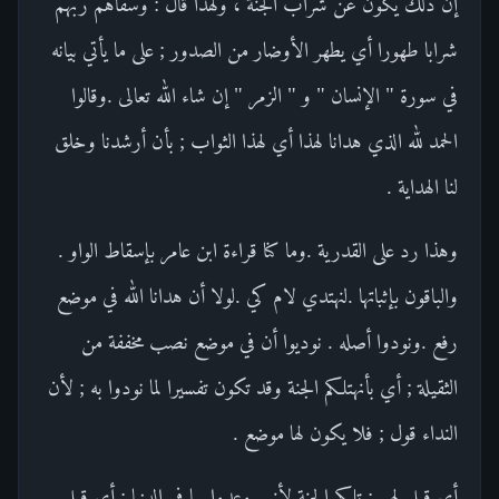
إن ذلك يكون عن شراب الجنة ، ولهذا قال : وسقاهم ربهم
شرابا طهورا أي يطهر الأوضار من الصدور ; على ما يأتي بيانه
في سورة " الإنسان " و " الزمر " إن شاء الله تعالى .وقالوا
الحمد لله الذي هدانا لهذا أي لهذا الثواب ; بأن أرشدنا وخلق
لنا الهداية .
وهذا رد على القدرية .وما كنا قراءة ابن عامر بإسقاط الواو .
والباقون بإثباتها .لنهتدي لام كي .لولا أن هدانا الله في موضع
رفع .ونودوا أصله . نوديوا أن في موضع نصب مخففة من
الثقيلة ; أي بأنهتلكم الجنة وقد تكون تفسيرا لما نودوا به ; لأن
النداء قول ; فلا يكون لها موضع .
أي قيل لهم : تلكم الجنة لأنهم وعدوا بها في الدنيا ; أي قيل