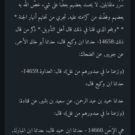
سُرُر متقابلين, لا يحسد بعضهم بعضًا على شيء خصَّ الله به
بعضهم وفضّله من كرامته عليه, تجري من تحتهم أنهار الجنة.*
* *وبنحو الذي قلنا في ذلك قال أهل التأويل.* ذكر من قال
ذلك:14658- حدثنا ابن وكيع قال، حدثنا أبو خالد الأحمر,
عن جويبر, عن الضحاك:
(ونزعنا ما في صدورهم من غل)، قال: العداوة.14659-
حدثنا ابن وكيع قال،
حدثنا حميد بن عبد الرحمن, عن سعيد بن بشير, عن قتادة:
(ونزعنا ما في صدورهم من غل)، قال:
هي الإحَن.14660 - حدثنا ابن حميد قال، حدثنا ابن المبارك,