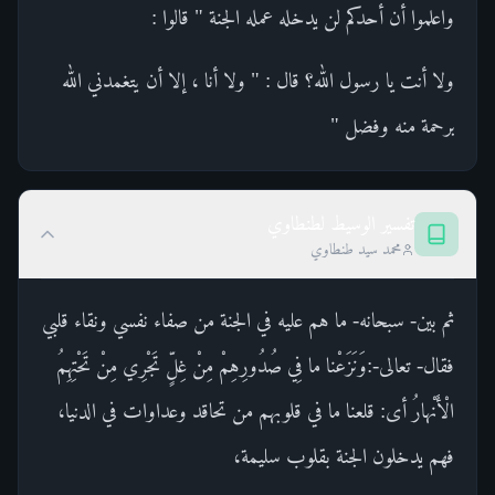
واعلموا أن أحدكم لن يدخله عمله الجنة " قالوا :
ولا أنت يا رسول الله؟ قال : " ولا أنا ، إلا أن يتغمدني الله
برحمة منه وفضل "
تفسير الوسيط لطنطاوي
محمد سيد طنطاوي
ثم بين- سبحانه- ما هم عليه في الجنة من صفاء نفسي ونقاء قلبي
فقال- تعالى-:وَنَزَعْنا ما فِي صُدُورِهِمْ مِنْ غِلٍّ تَجْرِي مِنْ تَحْتِهِمُ
الْأَنْهارُ أى: قلعنا ما في قلوبهم من تحاقد وعداوات في الدنيا،
فهم يدخلون الجنة بقلوب سليمة،