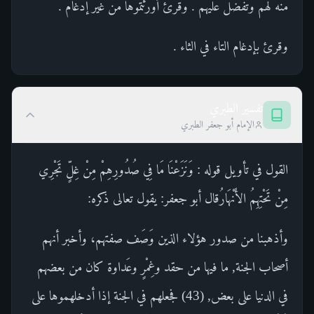
منه لهم وتفضل عليهم . وقرئ أورثتموها من غير إدغام .
وقرئ بإدغام التاء في الثاء .
تفسير الطبري
الإمام أبو جعفر الطبري
القول في تأويل قوله : وَنَزَعْنَا مَا فِي صُدُورِهِمْ مِنْ غِلٍّ تَجْرِي
مِنْ تَحْتِهِمُ الأَنْهَارُقال أبو جعفر: يقول تعالى ذكره:
وأذهبنا من صدور هؤلاء الذين وَصَف صفتهم، وأخبر أنهم
أصحاب الجنة, ما فيها من حقد وغِمْرٍ وعَداوة كان من بعضهم
في الدنيا على بعض, (43) فجعلهم في الجنة إذا أدخلهموها على