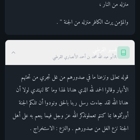
منزله من النار ،
والمؤمن يرث الكافر منزله من الجنة " .
تفسير القرطبي
أبو عبد الله محمد بن أحمد الأنصاري القرطبي
قوله تعالى ونزعنا ما في صدورهم من غل تجري من تحتهم
الأنهار وقالوا الحمد لله الذي هدانا لهذا وما كنا لنهتدي لولا أن
هدانا الله لقد جاءت رسل ربنا بالحق ونودوا أن تلكم الجنة
أورثتموها بما كنتم تعملونذكر الله عز وجل فيما ينعم به على أهل
الجنة نزع الغل من صدورهم . والنزع : الاستخراج .