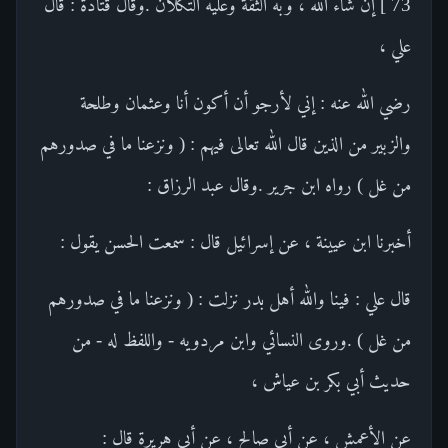
73 ] إن شاء الله ، وبه الثقة وعليه التكلان .وقال قتادة : قال
علي ،
رضي الله عنه : إني لأرجو أن أكون أنا وعثمان وطلحة
والزبير من الذين قال الله تعالى فيهم : ( ونزعنا ما في صدورهم
من غل ) رواه ابن جرير .وقال عبد الرزاق :
أخبرنا ابن عيينة ، عن إسرائيل قال : سمعت الحسن يقول :
قال علي : فينا والله أهل بدر نزلت : ( ونزعنا ما في صدورهم
من غل ) .وروى النسائي وابن مردويه - واللفظ له - من
حديث أبي بكر بن عياش ،
عن الأعمش ، عن أبي صالح ، عن أبي هريرة قال :