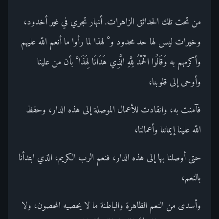
من تحت تلك الحدائق الزاهرات. أنهار تجري في غير أخدود،
وخيرات ليس لها حد محدود و ْ لهذا لما رأوا ما أنعم اللّه عليهم
وأكرمهم به وَقَالُوا الْحَمْدُ لِلَّهِ الَّذِي هَدَانَا لِهَذَا ْ بأن من علينا
وأوحى إلى قلوبنا،
فآمنت به، وانقادت للأعمال الموصلة إلى هذه الدار، وحفظ
اللّه علينا إيماننا وأعمالنا،
حتى أوصلنا بها إلى هذه الدار، فنعم الرب الكريم، الذي ابتدأنا
بالنعم،
وأسدى من النعم الظاهرة والباطنة ما لا يحصيه المحصون، ولا