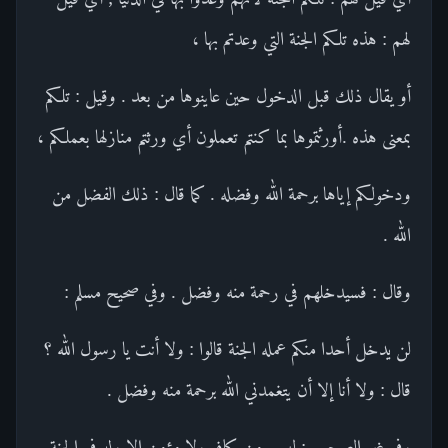
لهم : هذه تلكم الجنة التي وعدتم بها ،
أو يقال ذلك قبل الدخول حين عاينوها من بعد . وقيل : تلكم
بمعنى هذه .أورثتموها بما كنتم تعملون أي ورثتم منازلها بعملكم ،
ودخولكم إياها برحمة الله وفضله . كما قال : ذلك الفضل من
الله .
وقال : فسيدخلهم في رحمة منه وفضل . وفي صحيح مسلم :
لن يدخل أحدا منكم عمله الجنة قالوا : ولا أنت يا رسول الله ؟
قال : ولا أنا إلا أن يتغمدني الله برحمة منه وفضل .
وفي غير الصحيح : ليس من كافر ولا مؤمن إلا وله في الجنة