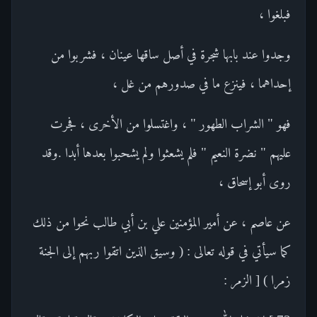
فبلغوا ،
وجدوا عند بابها شجرة في أصل ساقها عينان ، فشربوا من
إحداهما ، فينزع ما في صدورهم من غل ،
فهو " الشراب الطهور " ، واغتسلوا من الأخرى ، فجرت
عليهم " نضرة النعيم " فلم يشعثوا ولم يشحبوا بعدها أبدا .وقد
روى أبو إسحاق ،
عن عاصم ، عن أمير المؤمنين علي بن أبي طالب نحوا من ذلك
كما سيأتي في قوله تعالى : ( وسيق الذين اتقوا ربهم إلى الجنة
زمرا ) [ الزمر :