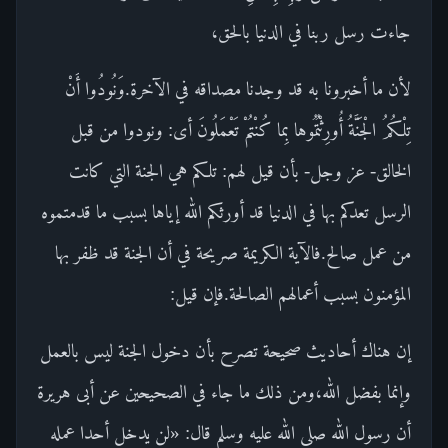
جاءت رسل ربنا في الدنيا بالحق،
لأن ما أخبرونا به قد وجدنا مصداقه في الآخرة.وَنُودُوا أَنْ
تِلْكُمُ الْجَنَّةُ أُورِثْتُمُوها بِما كُنْتُمْ تَعْمَلُونَ أى: ونودوا من قبل
الخالق- عز وجل- بأن قيل لهم: تلكم هي الجنة التي كانت
الرسل تعدكم بها في الدنيا قد أورثكم الله إياها بسبب ما قدمتموه
من عمل صالح.فالآية الكريمة صريحة في أن الجنة قد ظفر بها
المؤمنون بسبب أعمالهم الصالحة.فإن قيل:
إن هناك أحاديث صحيحة تصرح بأن دخول الجنة ليس بالعمل
وإنما بفضل الله،ومن ذلك ما جاء في الصحيحين عن أبى هريرة
أن رسول الله صلى الله عليه وسلم قال: «لن يدخل أحدا عمله