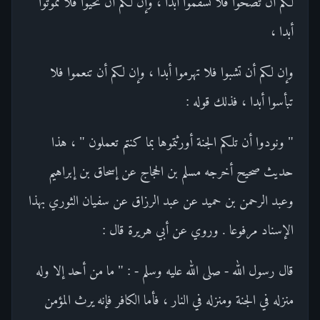
لكم أن تصحوا فلا تسقموا أبدا ، وإن لكم أن تحيوا فلا تموتوا
أبدا ،
وإن لكم أن تشبوا فلا تهرموا أبدا ، وإن لكم أن تنعموا فلا
تبأسوا أبدا ، فذلك قوله :
" ونودوا أن تلكم الجنة أورثتموها بما كنتم تعملون " ، هذا
حديث صحيح أخرجه مسلم بن الحجاج عن إسحاق بن إبراهيم
وعبد الرحمن بن حميد عن عبد الرزاق عن سفيان الثوري بهذا
الإسناد مرفوعا . وروي عن أبي هريرة قال :
قال رسول الله - صلى الله عليه وسلم - : " ما من أحد إلا وله
منزله في الجنة ومنزله في النار ، فأما الكافر فإنه يرث المؤمن