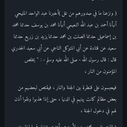
( ونزعنا ما في صدورهم من غل )أخبرنا عبد الواحد المليحي
أنبأنا أحمد بن عبد الله النعيمي أنبأنا محمد بن يوسف حدثنا محمد
بن إسماعيل حدثنا الصلت بن محمد حدثنا يزيد بن زريع حدثنا
سعيد عن قتادة عن أبي المتوكل الناجي عن أبي سعيد الخدري
قال : قال رسول الله - صلى الله عليه وسلم - : " يخلص
المؤمنون من النار ،
فيحبسون على قنطرة بين الجنة والنار ، فيقتص لبعضهم من
بعض مظالم كانت بينهم في الدنيا ، حتى إذا هذبوا ونقوا أذن
لهم في دخول الجنة ،
فوالذي نفس محمد بيده لأحدهم أهدى بمنزله في الجنة منه