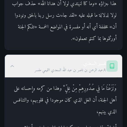
هذا جزاؤه «وما كنا لنهتدي لولا أن هدانا الله» حذف جواب
لولا لدلالة ما قبله عليه «لقد جاءت رسل ربنا بالحق ونودوا
أن» مخففة أي أنه أو مفسرة في المواضع الخمسة «تلكم الجنة
أورثتموها بما كنتم تعملون».
تفسير السعدي
عبد الرحمن بن ناصر بن عبد الله السعدي التميمي مفسر
وَنَزَعْنَا مَا فِي صُدُورِهِمْ مِنْ غِلٍّ ْ وهذا من كرمه وإحسانه على
أهل الجنة، أن الغل الذي كان موجودا في قلوبهم، والتنافس
الذي بينهم،