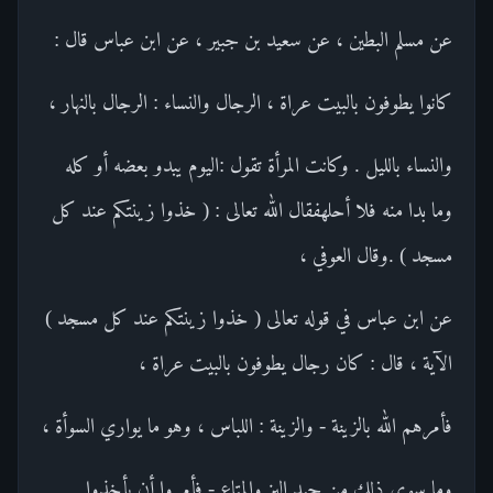
عن مسلم البطين ، عن سعيد بن جبير ، عن ابن عباس قال :
كانوا يطوفون بالبيت عراة ، الرجال والنساء : الرجال بالنهار ،
والنساء بالليل . وكانت المرأة تقول :اليوم يبدو بعضه أو كله
وما بدا منه فلا أحلهفقال الله تعالى : ( خذوا زينتكم عند كل
مسجد ) .وقال العوفي ،
عن ابن عباس في قوله تعالى ( خذوا زينتكم عند كل مسجد )
الآية ، قال : كان رجال يطوفون بالبيت عراة ،
فأمرهم الله بالزينة - والزينة : اللباس ، وهو ما يواري السوأة ،
وما سوى ذلك من جيد البز والمتاع - فأمروا أن يأخذوا