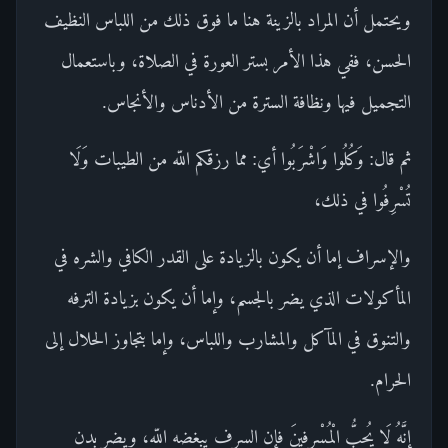
ويحتمل أن المراد بالزينة هنا ما فوق ذلك من اللباس النظيف
الحسن، ففي هذا الأمر بستر العورة في الصلاة، وباستعمال
التجميل فيها ونظافة السترة من الأدناس والأنجاس.
ثم قال: وَكُلُوا وَاشْرَبُوا أي: مما رزقكم اللّه من الطيبات وَلَا
تُسْرِفُوا في ذلك،
والإسراف إما أن يكون بالزيادة على القدر الكافي والشره في
المأكولات الذي يضر بالجسم، وإما أن يكون بزيادة الترفه
والتنوق في المآكل والمشارب واللباس، وإما بتجاوز الحلال إلى
الحرام.
إِنَّهُ لَا يُحِبُّ الْمُسْرِفِينَ فإن السرف يبغضه اللّه، ويضر بدن