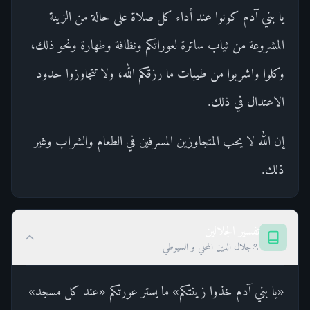
يا بني آدم كونوا عند أداء كل صلاة على حالة من الزينة
المشروعة من ثياب ساترة لعوراتكم ونظافة وطهارة ونحو ذلك،
وكلوا واشربوا من طيبات ما رزقكم الله، ولا تتجاوزوا حدود
الاعتدال في ذلك.
إن الله لا يحب المتجاوزين المسرفين في الطعام والشراب وغير
ذلك.
تفسير الجلالين
جلال الدين المحلي و السيوطي
«يا بني آدم خذوا زينتكم» ما يستر عورتكم «عند كل مسجد»