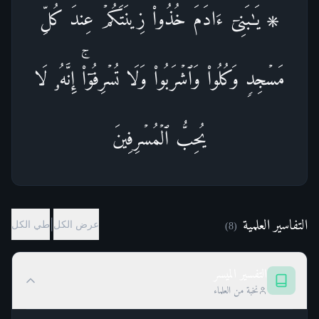
۞ یَـٰبَنِیۤ ءَادَمَ خُذُوا۟ زِینَتَكُمۡ عِندَ كُلِّ
مَسۡجِدࣲ وَكُلُوا۟ وَٱشۡرَبُوا۟ وَلَا تُسۡرِفُوۤا۟ۚ إِنَّهُۥ لَا
یُحِبُّ ٱلۡمُسۡرِفِینَ
التفاسير العلمية
|
عرض الكل
طي الكل
)
8
(
التفسير الميسر
نخبة من العلماء