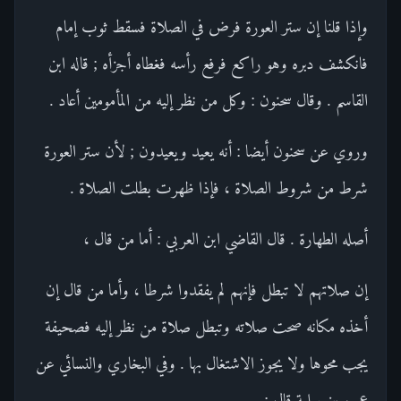
وإذا قلنا إن ستر العورة فرض في الصلاة فسقط ثوب إمام
فانكشف دبره وهو راكع فرفع رأسه فغطاه أجزأه ; قاله ابن
القاسم . وقال سحنون : وكل من نظر إليه من المأمومين أعاد .
وروي عن سحنون أيضا : أنه يعيد ويعيدون ; لأن ستر العورة
شرط من شروط الصلاة ، فإذا ظهرت بطلت الصلاة .
أصله الطهارة . قال القاضي ابن العربي : أما من قال ،
إن صلاتهم لا تبطل فإنهم لم يفقدوا شرطا ، وأما من قال إن
أخذه مكانه صحت صلاته وتبطل صلاة من نظر إليه فصحيفة
يجب محوها ولا يجوز الاشتغال بها . وفي البخاري والنسائي عن
عمرو بن سلمة قال :