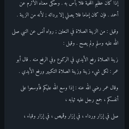
إذا كان عظيم اللحية فلا بأس به . وحكى معناه الأثرم عن
أحمد . فإن كان إماما فلا يصلي إلا بردائه ; لأنه من الزينة .
وقيل : من الزينة الصلاة في النعلين ; رواه أنس عن النبي صلى
الله عليه وسلم ولم يصح . وقيل :
زينة الصلاة رفع الأيدي في الركوع وفي الرفع منه . قال أبو
عمر : لكل شيء زينة وزينة الصلاة التكبير ورفع الأيدي .
وقال عمر رضي الله عنه : إذا وسع الله عليكم فأوسعوا على
أنفسكم ، جمع رجل عليه ثيابه ،
صلى في إزار ورداء ، في إزار وقميص ، في إزار وقباء ،