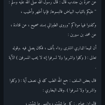
عن سمرة بن جندب قال : قال رسول الله صلى الله عليه وسلم :
" عليكم بالثياب البياض فالبسوها; فإنها أطهر وأطيب ،
وكفنوا فيها موتاكم "وروى الطبراني بسند صحيح ، عن قتادة ،
عن محمد بن سيرين :
أن تميما الداري اشترى رداء بألف ، فكان يصلي فيه .وقوله
تعالى : ( وكلوا واشربوا ولا تسرفوا إنه لا يحب المسرفين ) الآية
.
قال بعض السلف : جمع الله الطب كله في نصف آية : ( وكلوا
واشربوا ولا تسرفوا ) .وقال البخاري :
قال ابن عباس : كل ما شئت ، والبس ما شئت ،