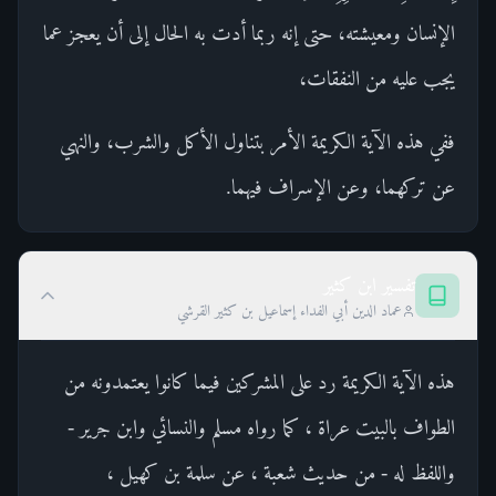
الإنسان ومعيشته، حتى إنه ربما أدت به الحال إلى أن يعجز عما
يجب عليه من النفقات،
ففي هذه الآية الكريمة الأمر بتناول الأكل والشرب، والنهي
عن تركهما، وعن الإسراف فيهما.
تفسير ابن كثير
عماد الدين أبي الفداء إسماعيل بن كثير القرشي
هذه الآية الكريمة رد على المشركين فيما كانوا يعتمدونه من
الطواف بالبيت عراة ، كما رواه مسلم والنسائي وابن جرير -
واللفظ له - من حديث شعبة ، عن سلمة بن كهيل ،