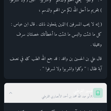
) بتحريم ما أحل الله لكم من اللحم والدسم ،
( إنه لا يحب المسرفين ) الذين يفعلون ذلك . قال ابن عباس :
كل ما شئت والبس ما شئت ما أخطأتك خصلتان سرف
ومخيلة .
قال علي بن الحسين بن واقد : قد جمع الله الطب كله في نصف
آية فقال : " وكلوا واشربوا ولا تسرفوا " .
تفسير القرطبي
أبو عبد الله محمد بن أحمد الأنصاري القرطبي