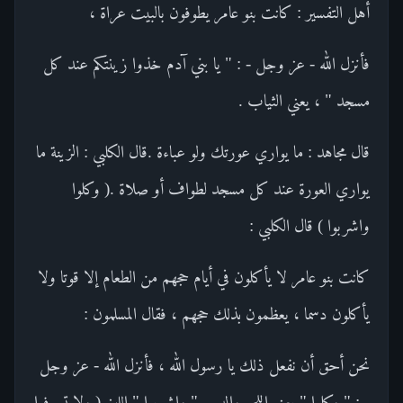
أهل التفسير : كانت بنو عامر يطوفون بالبيت عراة ،
فأنزل الله - عز وجل - : " يا بني آدم خذوا زينتكم عند كل
مسجد " ، يعني الثياب .
قال مجاهد : ما يواري عورتك ولو عباءة .قال الكلبي : الزينة ما
يواري العورة عند كل مسجد لطواف أو صلاة .( وكلوا
واشربوا ) قال الكلبي :
كانت بنو عامر لا يأكلون في أيام حجهم من الطعام إلا قوتا ولا
يأكلون دسما ، يعظمون بذلك حجهم ، فقال المسلمون :
نحن أحق أن نفعل ذلك يا رسول الله ، فأنزل الله - عز وجل
- : " وكلوا " يعني اللحم والدسم " واشربوا " اللبن ( ولا تسرفوا