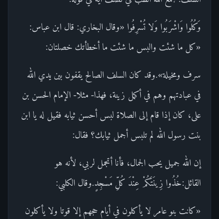
وَكُلُوا وَاشْرَبُوا وَلا تُسْرِفُوا «وقال البخاري: قال ابن عباس:
«كل ما شئت والبس ما شئت ما أخطأتك خصلتان:
سرف ومخيلة».وقد كان السلف الصالح يقفون بين يدي الله
في عبادتهم وهم في أكمل زينة، فهذا- مثلا- الإمام الحسن بن
على، كان إذا قام إلى الصلاة لبس أحسن ثيابه فقيل له يا ابن
بنت رسول الله لم تلبس أجمل ثيابك؟ فقال:
إن الله جميل يحب الجمال، فأنا أتجمل لربي، لأنه هو
القائل:خُذُوا زِينَتَكُمْ عِنْدَ كُلِّ مَسْجِدٍ.وقال الكلبي:
«كانت بنو عامر لا يأكلون في أيام حجهم إلا قوتا ولا يأكلون