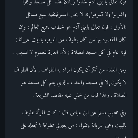
قوله تعالى يا بني آدم خذوا زينتكم عند كل مسجد وكلوا
واشربوا ولا تسرفوا إنه لا يحب المسرفينفيه سبع مسائل
:الأولى : قوله تعالى يابني آدم هو خطاب لجميع العالم ، وإن
كان المقصود بها من كان يطوف من العرب بالبيت عريانا ;
فإنه عام في كل مسجد للصلاة ; لأن العبرة للعموم لا للسبب .
ومن العلماء من أنكر أن يكون المراد به الطواف ; لأن الطواف
لا يكون إلا في مسجد واحد ، والذي يعم كل مسجد هو
الصلاة . وهذا قول من خفي عليه مقاصد الشريعة .
وفي صحيح مسلم عن ابن عباس قال : كانت المرأة تطوف
بالبيت وهي عريانة وتقول : من يعيرني تطوافا ؟ تجعله على
فرجها .