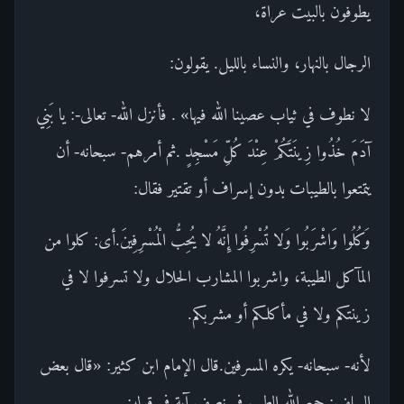
يطوفون بالبيت عراة،
الرجال بالنهار، والنساء بالليل. يقولون:
لا نطوف في ثياب عصينا الله فيها» . فأنزل الله- تعالى-: يا بَنِي
آدَمَ خُذُوا زِينَتَكُمْ عِنْدَ كُلِّ مَسْجِدٍ .ثم أمرهم- سبحانه- أن
يتمتعوا بالطيبات بدون إسراف أو تقتير فقال:
وَكُلُوا وَاشْرَبُوا وَلا تُسْرِفُوا إِنَّهُ لا يُحِبُّ الْمُسْرِفِينَ.أى: كلوا من
المآكل الطيبة، واشربوا المشارب الحلال ولا تسرفوا لا في
زينتكم ولا في مأكلكم أو مشربكم.
لأنه- سبحانه- يكره المسرفين.قال الإمام ابن كثير: «قال بعض
السلف: جمع الله الطب في نصف آية في قوله: