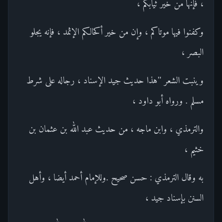
، فإنها من خير ثيابكم ،
وكفنوا فيها موتاكم ، وإن من خير أكحالكم الإثمد ، فإنه يجلو
البصر ،
وينبت الشعر "هذا حديث جيد الإسناد ، رجاله على شرط
مسلم . ورواه أبو داود ،
والترمذي ، وابن ماجه ، من حديث عبد الله بن عثمان بن
خثيم ،
به وقال الترمذي : حسن صحيح .وللإمام أحمد أيضا ، وأهل
السنن بإسناد جيد ،