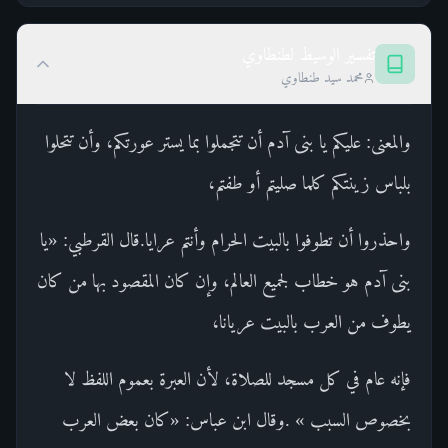
تفسير الوسيط لطنطاوي
محمد سيد طنطاوي
والمعنى: عليكم يا بنى آدم أن تتجملوا بما يستر عورتكم، وأن تتحلوا
بلباس زينتكم كلما صليتم أو طفتم،
واحذروا أن تطوفوا بالبيت الحرام وأنتم عرايا.قال القرطبي: «يا
بنى آدم هو خطاب لجميع العالم، وإن كان المقصود بها من كان
يطوف من العرب بالبيت عريانا،
فإنه عام في كل مسجد للصلاة، لأن العبرة بعموم اللفظ لا
بخصوص السبب » .وقال ابن عباس: «كان بعض العرب