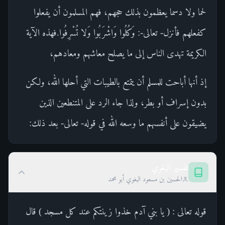
لحما ولا دسما يعظمون بذلك حجهم، فهم المسلمون أن يفعلوا
كفعلهم فأنزل- تعالى-: وَكُلُوا وَاشْرَبُوا وَلا تُسْرِفُوا.فهذه الآية
الكريمة تهدى الناس إلى ما يصلح معاشهم ومعادهم،
إذ أنها أباحت للمسلم أن يتمتع بالطيبات التي أحلها الله، ولكن
بدون إسراف أو بطر، ولذا جاء الرد على المتنطعين الذين
يضيقون على أنفسهم ما وسعه الله في قوله- تعالى- بعد ذلك:
تفسير البغوي
الحسين بن مسعود البغوي أبو محمد
قوله تعالى : ( يا بني آدم خذوا زينتكم عند كل مسجد ) قال