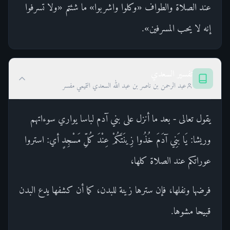
عند الصلاة والطواف «وكلوا واشربوا» ما شئتم «ولا تسرفوا
إنه لا يحب المسرفين».
تفسير السعدي
عبد الرحمن بن ناصر بن عبد الله السعدي التميمي مفسر
يقول تعالى - بعد ما أنزل على بني آدم لباسا يواري سوءاتهم
وريشا: يَا بَنِي آدَمَ خُذُوا زِينَتَكُمْ عِنْدَ كُلِّ مَسْجِدٍ أي: استروا
عوراتكم عند الصلاة كلها،
فرضها ونفلها، فإن سترها زينة للبدن، كما أن كشفها يدع البدن
قبيحا مشوها.