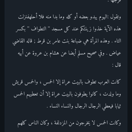
وتقول :اليوم يبدو بعضه أو كله وما بدا منه فلا أحلهفنزلت
هذه الآية خذوا زينتكم عند كل مسجد " التطواف " بكسر
التاء . وهذه المرأة هي ضباعة بنت عامر بن قرط ; قاله القاضي
عياض . وفي صحيح مسلم أيضا عن هشام بن عروة عن أبيه
قال :
كانت العرب تطوف بالبيت عراة إلا الحمس ، والحمس قريش
وما ولدت ، كانوا يطوفون بالبيت عراة إلا أن تعطيهم الحمس
ثيابا فيعطي الرجال الرجال والنساء النساء .
وكانت الحمس لا يخرجون من المزدلفة ، وكان الناس كلهم