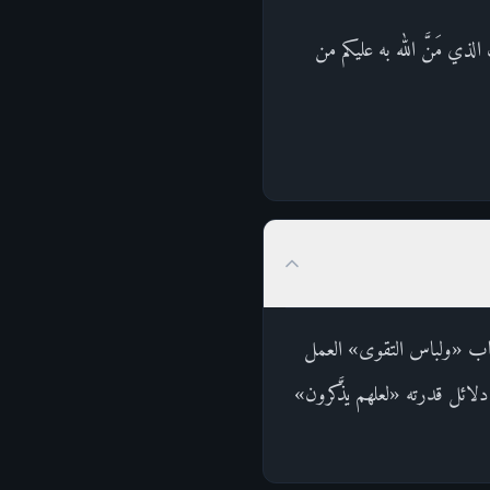
ذي مَنَّ الله به عليكم من
ثياب «ولباس التقوى» العمل
ائل قدرته «لعلهم يذَّكرون»