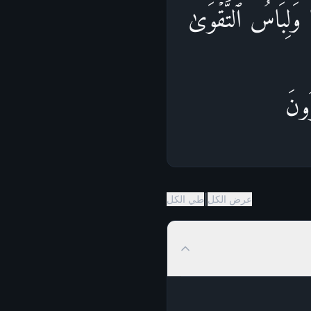
ࣰاۖ وَلِبَاسُ ٱلتَّقۡوَىٰ
رُونَ
|
عرض الكل
طي الكل