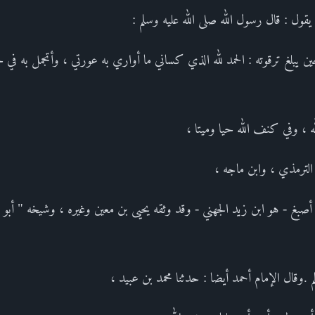
قول : قال رسول الله صلى الله عليه وسلم :
 يبلغ ترقوته : الحمد لله الذي كساني ما أواري به عورتي ، وأتجمل به في 
ه ، وفي كنف الله حيا وميتا ،
 الترمذي ، وابن ماجه ،
صبغ - هو ابن زيد الجهني - وقد وثقه يحيى بن معين وغيره ، وشيخه " أبو ا
 .وقال الإمام أحمد أيضا : حدثنا محمد بن عبيد ،