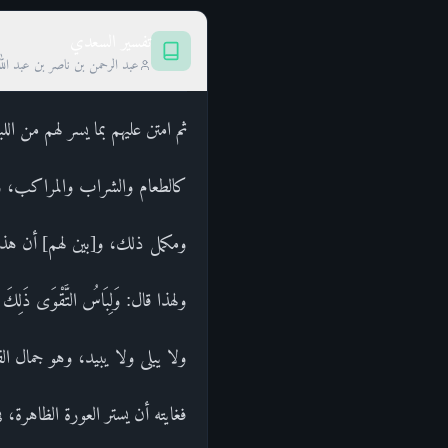
تفسير السعدي
عبد الرحمن بن ناصر بن عبد الل
ثم امتن عليهم بما يسر لهم من ا
كالطعام والشراب والمراكب، والم
ومكمل ذلك، و[بين لهم] أن هذا ل
ولهذا قال: وَلِبَاسُ التَّقْوَى ذ
ولا يبلى ولا يبيد، وهو جمال ا
فغايته أن يستر العورة الظاهرة