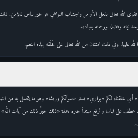
تقوى الله تعالى بفعل الأوامر واجتناب النواهي هو خير لباس للمؤمن. ذلك ال
ووحدانيته وفضله ورحمته بعباده؛
له عليها. وفي ذلك امتنان من الله تعالى على خَلْقه بهذه النعم.
باسا» أي خلقناه لكم «يواري» يستر «سوآتكم وريشا» وهو ما يتحمل به من ال
طف على لباسا والرفع مبتدأ خبره جملة «ذلك خيرٌ ذلك من آيات الله» دل
ب.