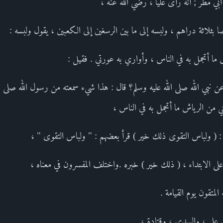
 أبي مطر ; أنه رأى عليا ، رضي الله عنه ،
ا بثلاثة دراهم ، ولبسه إلى ما بين الرسغين إلى الكعبين ، يقول ولبسه :
 ما أتجمل به في الناس ، وأواري به عورتي . فقيل :
بي الله صلى الله عليه وسلم؟ قال : هذا شيء سمعته من رسول الله صلى ال
ي من الرياش ما أتجمل به في الناس ،
: ( ولباس التقوى ذلك خير ) قرأ بعضهم : " ولباس التقوى " ،
على الابتداء ، ( ذلك خير ) خبره .واختلف المفسرون في معناه ،
المتقون يوم القيامة .
ن علي ، والسدي ، وقتادة ،