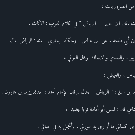
ل من الضروريات ،
 .قال ابن جرير : " الرياش " في كلام العرب : الأثاث ،
ن أبي طلحة ، عن ابن عباس - وحكاه البخاري - عنه : الرياش المال .
بير ، والسدي والضحاك .وقال العوفي ،
لباس ، والعيش ،
د بن أسلم : " الرياش " الجمال .وقال الإمام أحمد : حدثنا يزيد بن هارون ،
امي قال : لبس أبو أمامة ثوبا جديدا ،
 الذي كساني ما أواري به عورتي ، وأتجمل به في حياتي .