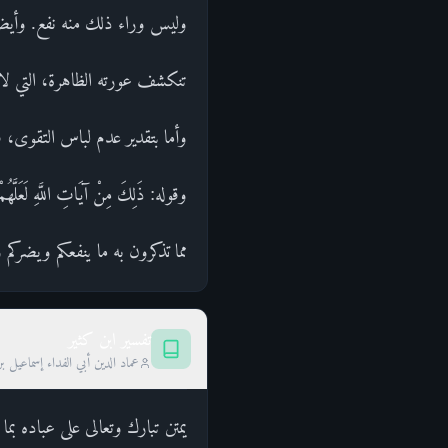
وليس وراء ذلك منه نفع. وأيضا
تنكشف عورته الظاهرة، التي ل
وأما بتقدير عدم لباس التقوى، 
وقوله: ذَلِكَ مِنْ آيَاتِ اللَّهِ لَعَ
مما تذكرون به ما ينفعكم ويضركم 
تفسير ابن كثير
عماد الدين أبي الفداء إسماعيل ب
يمتن تبارك وتعالى على عباده ب