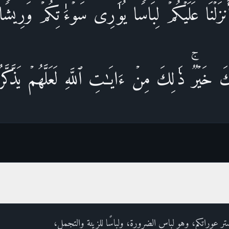
نزَلۡنَا عَلَیۡكُمۡ لِبَاسࣰا یُوَ ٰ⁠رِی سَوۡءَ ٰ⁠ تِكُمۡ وَرِیش
ِكَ خَیۡرࣱۚ ذَ ٰ⁠لِكَ مِنۡ ءَایَـٰتِ ٱللَّهِ لَعَلَّهُمۡ یَذَّكَّ
يستر عوراتكم، وهو لباس الضرورة، ولباسًا للزينة والتجمل،