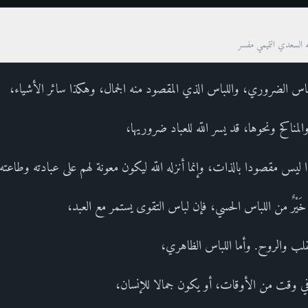
ه السعدي التميمي مفسر
للباس الضروري، واللباس الذي المقصود منه الجمال، وهكذا سائر الأشياء،
ناكح ونحوها، قد يسر اللّه للعباد ضروريها،
يس مقصودا بالذات، وإنما أنزله اللّه ليكون معونة لهم على عبادته وطاعته
َلِكَ خَيْرٌ من اللباس الحسي، فإن لباس التقوى يستمر مع العبد،
لقلب والروح. وأما اللباس الظاهري،
، في وقت من الأوقات، أو يكون جمالا للإنسان،