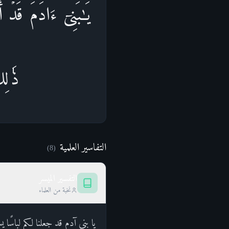
یَـٰبَنِیۤ ءَادَمَ قَدۡ أَ
ذَ ٰ⁠ل
التفاسير العلمية
)
8
(
التفسير الميسر
نخبة من العلماء
يا بني آدم قد جعلنا لكم لباسًا 