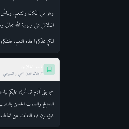
وهو من الكمال والتنعم. ولباسُ 
الدلائل على ربوبية الله تعالى 
لكي تتذكروا هذه النعم، فتشكروا ل
تفسير الجلالين
جلال الدين المحلي و السيوطي
«يا بني آدم قد أنزلنا عليكم ل
الصالح والسمت الحسن بالنصب ع
فيؤمنون فيه التفات عن الخطا