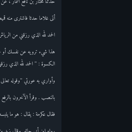
حدثنا مختار بن نافع التمار ، عن
أتى غلاما حدثا فاشترى منه قميص
الحمد لله الذي رزقني من الرياش
هذا شيء ترويه عن نفسك أو عن ن
الكسوة : " الحمد لله الذي رزقن
وأواري به عورتي "وقوله تعالى 
بالنصب . وقرأ الآخرون بالرفع 
فقال عكرمة : يقال : هو ما يلبسه 
رواه ابن أبي حاتم .وقال زيد ب