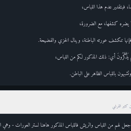
، فبتقدير عدم هذا اللباس،
ا يضره كشفها، مع الضرورة،
فإنها تنكشف عورته الباطنة، وينال الخزي والفضيحة.
لَّهُمْ يَذَّكَّرُونَ أي: ذلك المذكور لكم من اللباس،
وتشبهون باللباس الظاهر على الباطن.
ن كثير القرشي
ما جعل لهم من اللباس والريش فاللباس المذكور هاهنا لستر العورات - وهي