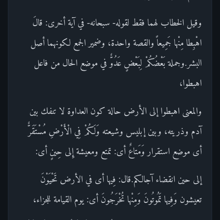
وقيل الخطاب لهما فقط لقوله- سبحانه- في آية أخرى: قالَ
اهْبِطا مِنْها جَمِيعاً والقصة واحدة، وضمير الجمع لكونهما أصل
البشر.وجملة بَعْضُكُمْ لِبَعْضٍ عَدُوٌّ في موضع الحال من فاعل
اهبطوا،
والمعنى اهبطوا إلى الأرض حالة كون العداوة لا تنفك بين
آدم وذريته، وبين إبليس وشيعته وَلَكُمْ فِي الْأَرْضِ مُسْتَقَرٌّ
أى موضع استقرار وَمَتاعٌ أى: تمتع ومعيشة إِلى حِينٍ أى:
إلى حين انقضاء آجالكم.قال: فِيها أى في الأرض تَحْيَوْنَ
تعيشون وَفِيها تَمُوتُونَ وَمِنْها تُخْرَجُونَ أى: يوم القيامة للجزاء،