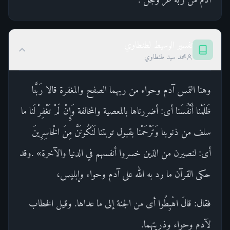
تفسير الوسيط لطنطاوي
محمد سيد طنطاوي
وهنا التمس آدم وحواء من ربهما الصفح والمغفرة قالا رَبَّنا
ظَلَمْنا أَنْفُسَنا أى: أضررناها بالمعصية والمخالفة وَإِنْ لَمْ تَغْفِرْ لَنا ما
سلف من ذنوبنا وَتَرْحَمْنا بقبول توبتنا لَنَكُونَنَّ مِنَ الْخاسِرِينَ
أى: لنصيرن من الذين خسروا أنفسهم في الدنيا والآخرة» .وقد
حكى القرآن ما رد به الله على آدم وحواء وإبليس،
فقال: قالَ اهْبِطُوا أى من الجنة إلى ما عداها. وقيل الخطاب
لآدم وحواء وذريتهما.