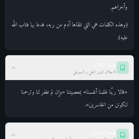
وأخراهم.
(وهذه الكلمات هي التي تلقاها آدم من ربه، فدعا بها فتاب الله
عليه).
تفسير الجلالين
جلال الدين المحلي و السيوطي
«قالا ربَّنا ظلمنا أنفسنا» بمعصيتنا «وإن لم تغفر لنا وترحمنا
لنكونن من الخاسرين».
تفسير السعدي