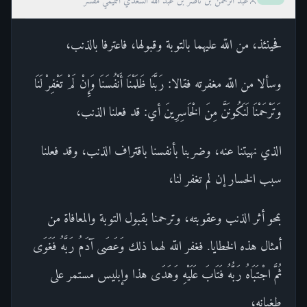
عبد الرحمن بن ناصر بن عبد الله السعدي التميمي مفسر
فحينئذ، من اللّه عليهما بالتوبة وقبولها، فاعترفا بالذنب،
وسألا من اللّه مغفرته فقالا: رَبَّنَا ظَلَمْنَا أَنْفُسَنَا وَإِنْ لَمْ تَغْفِرْ لَنَا
وَتَرْحَمْنَا لَنَكُونَنَّ مِنَ الْخَاسِرِينَ أي: قد فعلنا الذنب،
الذي نهيتنا عنه، وضربنا بأنفسنا باقتراف الذنب، وقد فعلنا
سبب الخسار إن لم تغفر لنا،
بمحو أثر الذنب وعقوبته، وترحمنا بقبول التوبة والمعافاة من
أمثال هذه الخطايا. فغفر اللّه لهما ذلك وَعَصَى آدَمُ رَبَّهُ فَغَوَى
ثُمَّ اجْتَبَاهُ رَبُّهُ فَتَابَ عَلَيْهِ وَهَدَى هذا وإبليس مستمر على
طغيانه،