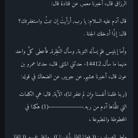
الرزاق قال، أخبرنا معمر, عن قتادة قال:
قال آدم عليه السلام: يا رب, أرأيتَ إن تبتُ واستغفرتك؟
قال: إذًا أدخلك الجنة .
وأما إبليس فلم يسأله التوبة, وسأل النَّظِرة, فأعطى كلَّ واحد
منهما ما سأل.14412- حدثني المثنى قال، حدثنا عمرو بن
عون قال، أخبرنا هشيم, عن جويبر, عن الضحاك في قوله:
(ربنا ظلمنا أنفسنا وإن لم تغفر لنا)، الآية, قال: هي الكلمات
التي تلقَّاها آدم من ربه.-------------------(1) هكذا في
المخطوطة والمطبوعة ،
ولعل الصواب : (( فعلنا الظلم بأنفسنا )) . وانظر تفسير (( الظلم