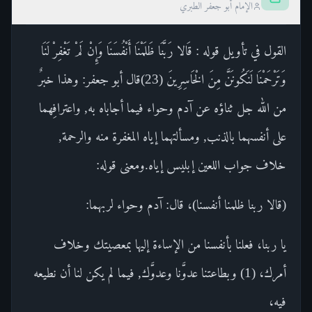
الإمام أبو جعفر الطبري
القول في تأويل قوله : قَالا رَبَّنَا ظَلَمْنَا أَنْفُسَنَا وَإِنْ لَمْ تَغْفِرْ لَنَا
وَتَرْحَمْنَا لَنَكُونَنَّ مِنَ الْخَاسِرِينَ (23)قال أبو جعفر: وهذا خبرٌ
من الله جل ثناؤه عن آدم وحواء فيما أجاباه به, واعترافِهما
على أنفسهما بالذنب, ومسألتهما إياه المغفرة منه والرحمة,
خلاف جواب اللعين إبليس إياه.ومعنى قوله:
(قالا ربنا ظلمنا أنفسنا)، قال: آدم وحواء لربهما:
يا ربنا، فعلنا بأنفسنا من الإساءة إليها بمعصيتك وخلاف
أمرك، (1) وبطاعتنا عدوَّنا وعدوَّك, فيما لم يكن لنا أن نطيعه
فيه،