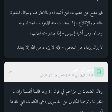
غير مقلع عن عصيانه، فمن أشبه آدم بالاعتراف وسؤال المغفرة
والندم والإقلاع - إذا صدرت منه الذنوب - اجتباه ربه
وهداه. ومن أشبه إبليس - إذا صدر منه الذنب،
لا يزال يزداد من المعاصي - فإنه لا يزداد من اللّه إلا بعدا.
تفسير ابن كثير
عماد الدين أبي الفداء إسماعيل بن كثير القرشي
وقال الضحاك بن مزاحم في قوله : ( ربنا ظلمنا أنفسنا وإن لم
تغفر لنا وترحمنا لنكونن من الخاسرين ) هي الكلمات التي تلقاها
آدم من ربه عز وجل .