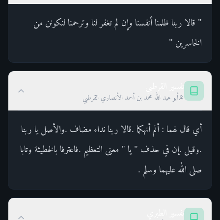
" قالا ربنا ظلمنا أنفسنا وإن لم تغفر لنا وترحمنا لنكونن من
الخاسرين "
تفسير القرطبي
أبو عبد الله محمد بن أحمد الأنصاري القرطبي
أي قال لهما : ألم أنهكما .قالا ربنا نداء مضاف .والأصل يا ربنا
.وقيل .إن في حذف " يا " معنى التعظيم .فاعترفا بالخطيئة وتابا
صلى الله عليهما وسلم .
تفسير الطبري