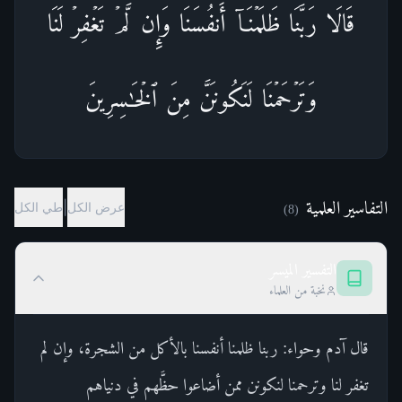
قَالَا رَبَّنَا ظَلَمۡنَاۤ أَنفُسَنَا وَإِن لَّمۡ تَغۡفِرۡ لَنَا
وَتَرۡحَمۡنَا لَنَكُونَنَّ مِنَ ٱلۡخَـٰسِرِینَ
التفاسير العلمية
|
عرض الكل
طي الكل
)
8
(
التفسير الميسر
نخبة من العلماء
قال آدم وحواء: ربنا ظلمنا أنفسنا بالأكل من الشجرة، وإن لم
تغفر لنا وترحمنا لنكونن ممن أضاعوا حظَّهم في دنياهم