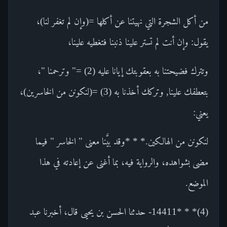
من أكل الشجرة التي نهيتنا عن أكلها =(وإن لم تغفر لنا)،
يقول: وإن أنت لم تستر علينا ذنبنا فتغطيه علينا،
وتترك فضيحتنا به بعقوبتك إيانا عليه (2) =" وترحمنا "،
بتعطفك علينا, وتركك أخذنا به (3) =(لنكونن من الخاسرين)،
يعني:
لنكونن من الهالكين.* * *وقد بيَّنا معنى " الخاسر " فيما
مضى بشواهده، والرواية فيه، بما أغنى عن إعادته في هذا
الموضع.
(4)* * *14411- حدثنا الحسن بن يحيى قال، أخبرنا عبد