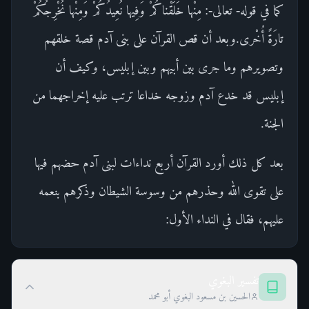
كما في قوله- تعالى-: مِنْها خَلَقْناكُمْ وَفِيها نُعِيدُكُمْ وَمِنْها نُخْرِجُكُمْ
تارَةً أُخْرى.وبعد أن قص القرآن على بنى آدم قصة خلقهم
وتصويرهم وما جرى بين أبيهم وبين إبليس، وكيف أن
إبليس قد خدع آدم وزوجه خداعا ترتب عليه إخراجهما من
الجنة.
بعد كل ذلك أورد القرآن أربع نداءات لبنى آدم حضهم فيها
على تقوى الله وحذرهم من وسوسة الشيطان وذكرهم بنعمه
عليهم، فقال في النداء الأول:
تفسير البغوي
الحسين بن مسعود البغوي أبو محمد