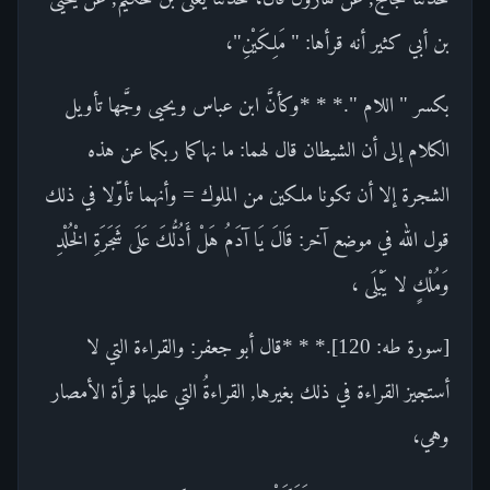
بن أبي كثير أنه قرأها: " مَلِكَيْنِ"،
بكسر " اللام ".* * *وكأنَّ ابن عباس ويحيى وجَّها تأويل
الكلام إلى أن الشيطان قال لهما: ما نهاكما ربكما عن هذه
الشجرة إلا أن تكونا ملكين من الملوك = وأنهما تأوّلا في ذلك
قول الله في موضع آخر: قَالَ يَا آدَمُ هَلْ أَدُلُّكَ عَلَى شَجَرَةِ الْخُلْدِ
وَمُلْكٍ لا يَبْلَى ،
[سورة طه: 120].* * *قال أبو جعفر: والقراءة التي لا
أستجيز القراءة في ذلك بغيرها, القراءةُ التي عليها قرأة الأمصار
وهي،