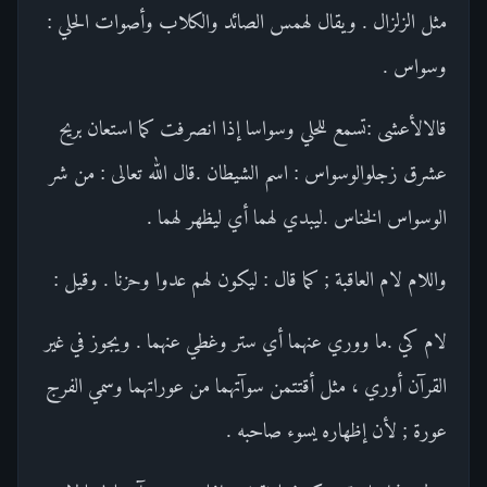
مثل الزلزال . ويقال لهمس الصائد والكلاب وأصوات الحلي :
وسواس .
قالالأعشى :تسمع للحلي وسواسا إذا انصرفت كما استعان بريح
عشرق زجلوالوسواس : اسم الشيطان .قال الله تعالى : من شر
الوسواس الخناس .ليبدي لهما أي ليظهر لهما .
واللام لام العاقبة ; كما قال : ليكون لهم عدوا وحزنا . وقيل :
لام كي .ما ووري عنهما أي ستر وغطي عنهما . ويجوز في غير
القرآن أوري ، مثل أقتتمن سوآتهما من عوراتهما وسمي الفرج
عورة ; لأن إظهاره يسوء صاحبه .