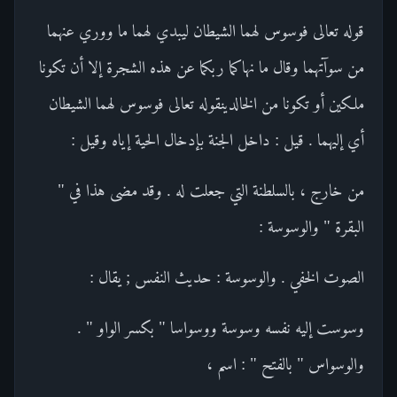
قوله تعالى فوسوس لهما الشيطان ليبدي لهما ما ووري عنهما
من سوآتهما وقال ما نهاكما ربكما عن هذه الشجرة إلا أن تكونا
ملكين أو تكونا من الخالدينقوله تعالى فوسوس لهما الشيطان
أي إليهما . قيل : داخل الجنة بإدخال الحية إياه وقيل :
من خارج ، بالسلطنة التي جعلت له . وقد مضى هذا في "
البقرة " والوسوسة :
الصوت الخفي . والوسوسة : حديث النفس ; يقال :
وسوست إليه نفسه وسوسة ووسواسا " بكسر الواو " .
والوسواس " بالفتح " : اسم ،