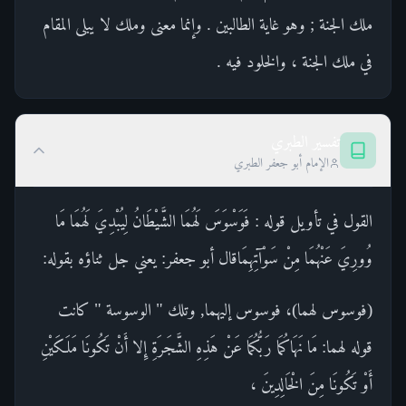
ملك الجنة ; وهو غاية الطالبين . وإنما معنى وملك لا يبلى المقام
في ملك الجنة ، والخلود فيه .
تفسير الطبري
الإمام أبو جعفر الطبري
القول في تأويل قوله : فَوَسْوَسَ لَهُمَا الشَّيْطَانُ لِيُبْدِيَ لَهُمَا مَا
وُورِيَ عَنْهُمَا مِنْ سَوْآتِهِمَاقال أبو جعفر: يعني جل ثناؤه بقوله:
(فوسوس لهما)، فوسوس إليهما, وتلك " الوسوسة " كانت
قوله لهما: مَا نَهَاكُمَا رَبُّكُمَا عَنْ هَذِهِ الشَّجَرَةِ إِلا أَنْ تَكُونَا مَلَكَيْنِ
أَوْ تَكُونَا مِنَ الْخَالِدِينَ ،