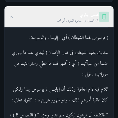
تفسير البغوي
الحسين بن مسعود البغوي أبو محمد
( فوسوس لهما الشيطان ) أي : إليهما . والوسوسة :
حديث يلقيه الشيطان في قلب الإنسان ( ليبدي لهما ما ووري
عنهما من سوآتهما ) أي : أظهر لهما ما غطي وستر عنهما من
عوراتهما . قيل :
اللام فيه لام العاقبة وذلك أن إبليس لم يوسوس بهذا ولكن
كان عاقبة أمرهم ذلك ، وهو ظهور عورتهما ، كقوله تعالى :
" فالتقطه آل فرعون ليكون لهم عدوا وحزنا " ( القصص 8 ) ،