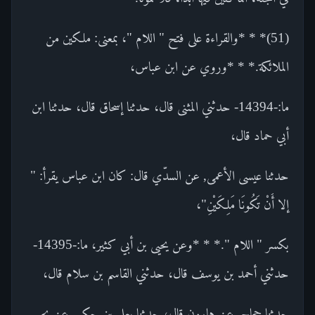
(51)* * *والقراءة على فتح " اللام "، بمعنى: ملكين من
الملائكة.* * *وروي عن ابن عباس،
ما:-14394- حدثني المثنى قال، حدثنا إسحاق قال، حدثنا ابن
أبي حماد قال،
حدثنا عيسى الأعمى, عن السدّي قال: كان ابن عباس يقرأ: "
إلا أَنْ تَكُونَا مَلِكَيْنِ"،
بكسر " اللام ".* * *وعن يحيى بن أبي كثير، ما:-14395-
حدثني أحمد بن يوسف قال، حدثني القاسم بن سلام قال،
حدثنا حجاج, عن هارون قال، حدثنا يعلى بن حكيم, عن يحيى