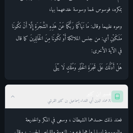
بمكره، فوسوس لهما وسوسة خدعهما بها،
وموه عليهما وقال: مَا نَهَاكُمَا رَبُّكُمَا عَنْ هَذِهِ الشَّجَرَةِ إِلَّا أَنْ تَكُونَا
مَلَكَيْنِ أي: من جنس الملائكة أَوْ تَكُونَا مِنَ الْخَالِدِينَ كما قال
في الآية الأخرى:
هَلْ أَدُلُّكَ عَلَى شَجَرَةِ الْخُلْدِ وَمُلْكٍ لَا يَبْلَى
تفسير ابن كثير
عماد الدين أبي الفداء إسماعيل بن كثير القرشي
فعند ذلك حسدهما الشيطان ، وسعى في المكر والخديعة
والوسوسة ليسلبا ما هما فيه من النعمة واللباس الحسن ، وقال