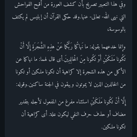
وفي هذا التعبير تصريح بأن كشف العورة من أقبح الفواحش
التي نهى الله- تعالى- عنها.وقد حكى القرآن أن إبليس لم يكتف
بالوسوسة،
وإنما خدعهما بقوله: ما نَهاكُما رَبُّكُما عَنْ هذِهِ الشَّجَرَةِ إِلَّا أَنْ
تَكُونا مَلَكَيْنِ أَوْ تَكُونا مِنَ الْخالِدِينَ.أى قال لهما: ما نهاكما عن
الأكل من هذه الشجرة إلا كراهية أن تكونا ملكين أو تكونا
من الخالدين الذين لا يموتون ويبقون في الجنة ساكنين.وقوله:
إِلَّا أَنْ تَكُونا مَلَكَيْنِ استثناء مفرغ من المفعول لأجله بتقدير
مضاف أو حذف حرف النفي ليكون علة. أى كراهية أن
تكونا ملكين.