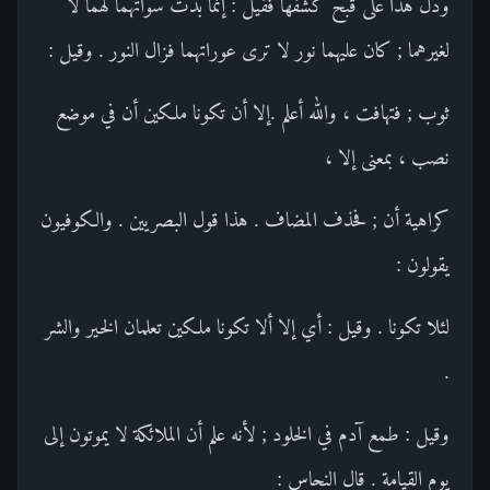
ودل هذا على قبح كشفها فقيل : إنما بدت سوآتهما لهما لا
لغيرهما ; كان عليهما نور لا ترى عوراتهما فزال النور . وقيل :
ثوب ; فتهافت ، والله أعلم .إلا أن تكونا ملكين أن في موضع
نصب ، بمعنى إلا ،
كراهية أن ; فحذف المضاف . هذا قول البصريين . والكوفيون
يقولون :
لئلا تكونا . وقيل : أي إلا ألا تكونا ملكين تعلمان الخير والشر
.
وقيل : طمع آدم في الخلود ; لأنه علم أن الملائكة لا يموتون إلى
يوم القيامة . قال النحاس :