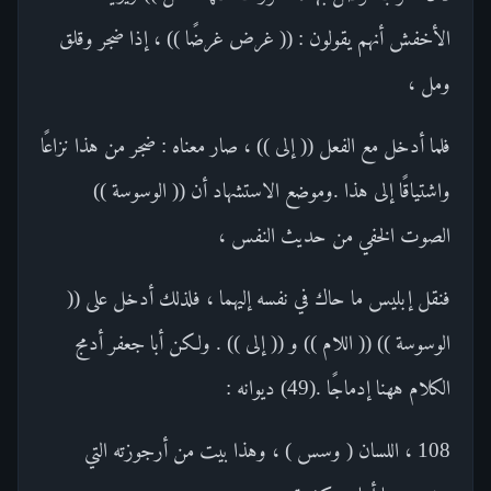
الأخفش أنهم يقولون : (( غرض غرضًا )) ، إذا ضجر وقلق
ومل ،
فلما أدخل مع الفعل (( إلى )) ، صار معناه : ضجر من هذا نزاعًا
واشتياقًا إلى هذا .وموضع الاستشهاد أن (( الوسوسة ))
الصوت الخفي من حديث النفس ،
فنقل إبليس ما حاك في نفسه إليهما ، فلذلك أدخل على ((
الوسوسة )) (( اللام )) و (( إلى )) . ولكن أبا جعفر أدمج
الكلام ههنا إدماجًا .(49) ديوانه :
108 ، اللسان ( وسس ) ، وهذا بيت من أرجوزته التي