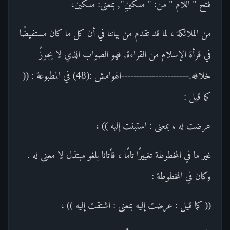
فتح " اللام " من: " مَلَكَيْنِ", بمعنى: ملكين،
من الملائكة ، لما قد تقدم من بياننا في أن كل ما كان مستفيضًا
في قرأة الإسلام من القراءة, فهو الصواب الذي لا يجوزُ
خلافه.----------------------الهوامش :(48) في المطبوعة : ((
كما قيل :
عرضت له ، بمعنى : استبنت إليه )) ،
غير ما في المخطوطة تغييرًا تامًا ، فأتانا بلغو مبتذل لا معنى له .
وكان في المخطوطة :
(( كما قيل : عرضت إليه بمعنى : اشتقت إليه )) ،