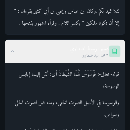
لئلا تميد بكم .وكان ابن عباس ويحيى بن أبي كثير يقرءان : "
إلا أن تكونا ملكين " بكسر اللام . وقرأه الجمهور بفتحها .
تفسير الوسيط لطنطاوي
محمد سيد طنطاوي
قوله- تعالى-: فَوَسْوَسَ لَهُمَا الشَّيْطانُ أى: ألقى إليهما إبليس
الوسوسة،
والوسوسة في الأصل الصوت الخفى، ومنه قيل لصوت الحلي.
وسواس.