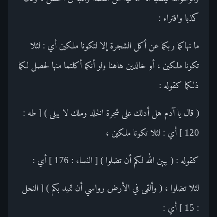
كذبا وافتراء :
ما نهاكما ربكما عن أكل الشجرة إلا لتكونا ملكين أي : لئلا
تكونا ملكين ، أو خالدين هاهنا ولو أنكما أكلتما منها لحصل لكما
ذلكما كقوله :
( قال يا آدم هل أدلك على شجرة الخلد وملك لا يبلى ) [ طه :
120 ] أي : لئلا تكونا ملكين ،
كقوله : ( يبين الله لكم أن تضلوا ) [ النساء : 176 ] أي :
لئلا تضلوا ، ( وألقى في الأرض رواسي أن تميد بكم ) [ النحل
: 15 ] أي :