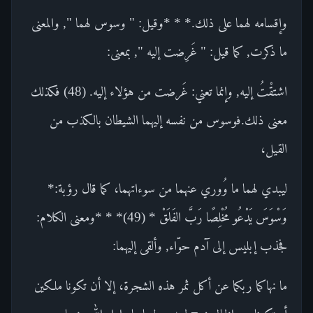
وإقسامه لهما على ذلك.* * *وقيل: " وسوس لهما ", والمعنى
ما ذكرت, كما قيل: " غَرِضت إليه ", بمعنى:
اشتقْتُ إليه, وإنما تعني: غَرضت من هؤلاء إليه. (48) فكذلك
معنى ذلك.فوسوس من نفسه إليهما الشيطان بالكذب من
القيل،
ليبدي لهما ما وُوري عنهما من سوءاتهما، كما قال رؤبة:*
وَسْوَسَ يَدْعُو مُخْلِصًا رَبَّ الفَلَقْ * (49)* * *ومعنى الكلام:
فجذب إبليس إلى آدم حوّاء, وألقى إليهما:
ما نهاكما ربكما عن أكل ثمر هذه الشجرة، إلا أن تكونا ملكين