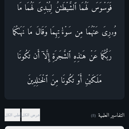
فَوَسۡوَسَ لَهُمَا ٱلشَّیۡطَـٰنُ لِیُبۡدِیَ لَهُمَا مَا
وُۥرِیَ عَنۡهُمَا مِن سَوۡءَ ٰ⁠ تِهِمَا وَقَالَ مَا نَهَىٰكُمَا
رَبُّكُمَا عَنۡ هَـٰذِهِ ٱلشَّجَرَةِ إِلَّاۤ أَن تَكُونَا
مَلَكَیۡنِ أَوۡ تَكُونَا مِنَ ٱلۡخَـٰلِدِینَ
التفاسير العلمية
|
عرض الكل
طي الكل
)
8
(