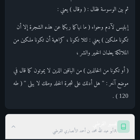
ثم بين الوسوسة فقال : ( وقال ) يعني :
إبليس لآدم وحواء ( ما نهاكما ربكما عن هذه الشجرة إلا أن
تكونا ملكين ) يعني : لئلا تكونا ، كراهية أن تكونا ملكين من
الملائكة يعلمان الخير والشر ،
( أو تكونا من الخالدين ) من الباقين الذين لا يموتون كما قال في
موضع آخر : " هل أدلك على شجرة الخلد وملك لا يبلى " ( طه
120 ) .
تفسير القرطبي
أبو عبد الله محمد بن أحمد الأنصاري القرطبي