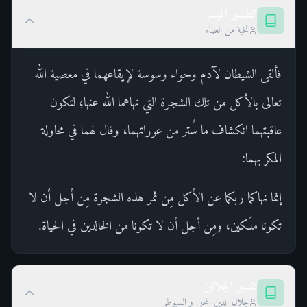
التفسير الميسر
نخبة من العلماء
فألقى الشيطان لآدم وحواء وسوسة لإيقاعهما في معصية الله
تعالى بالأكل من تلك الشجرة التي نهاهما الله عنها؛ لتكون
عاقبتهما انكشاف ما سُتر من عوراتهما، وقال لهما في محاولة
المكر بهما:
إنما نهاكما ربكما عن الأكل مِن ثمر هذه الشجرة مِن أجل أن لا
تكونا ملَكين، ومِن أجل أن لا تكونا من الخالدين في الحياة.
تفسير الجلالين
جلال الدين المحلي و السيوطي