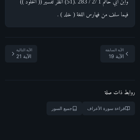
وابن أبي حاتم 1 /2 / 283 .(51) انظر تفسير (( الخلود ))
فيما سلف من فهارس اللغة ( خلد ) .
الآية السابقة
الآية التالية
الآية 19
الآية 21
روابط ذات صلة
قراءة سورة الأعراف
جميع السور