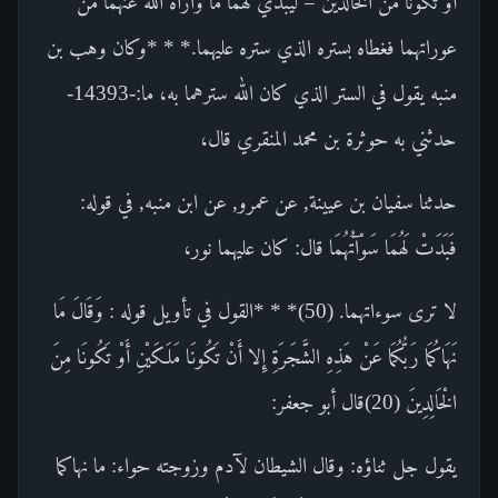
أو تكونا من الخالدين = ليبدي لهما ما واراه الله عنهما من
عوراتهما فغطاه بستره الذي ستره عليهما.* * *وكان وهب بن
منبه يقول في الستر الذي كان الله سترهما به، ما:-14393-
حدثني به حوثرة بن محمد المنقري قال،
حدثنا سفيان بن عيينة, عن عمرو, عن ابن منبه, في قوله:
فَبَدَتْ لَهُمَا سَوْآتُهُمَا قال: كان عليهما نور،
لا ترى سوءاتهما. (50)* * *القول في تأويل قوله : وَقَالَ مَا
نَهَاكُمَا رَبُّكُمَا عَنْ هَذِهِ الشَّجَرَةِ إِلا أَنْ تَكُونَا مَلَكَيْنِ أَوْ تَكُونَا مِنَ
الْخَالِدِينَ (20)قال أبو جعفر:
يقول جل ثناؤه: وقال الشيطان لآدم وزوجته حواء: ما نهاكما