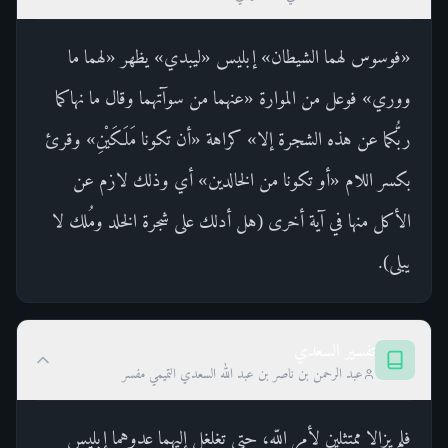
«فوسوس لهما الشيطان» إبليس «ليبدي» يظهر «لهما ما
ووري» فوعل من الموارة «عنهما من سوآتهما وقال ما نهاكما
ربُّكما عن هذه الشجرة إلا» كراهة «أن تكونا مَلَكَيْنِ» وقرئ
بكسر اللام «أو تكونا من الخالدين» أي وذلك لازم عن
الأكل منها في آية أخرى (هل أدلك على شجرة الخلد ومُلك لا
يبلى).
تفسير السعدي
عبد الرحمن بن ناصر بن عبد الله السعدي التميمي مفسر
فلم يزالا ممتثلين لأمر اللّه، حتى تغلغل إليهما عدوهما إبليس