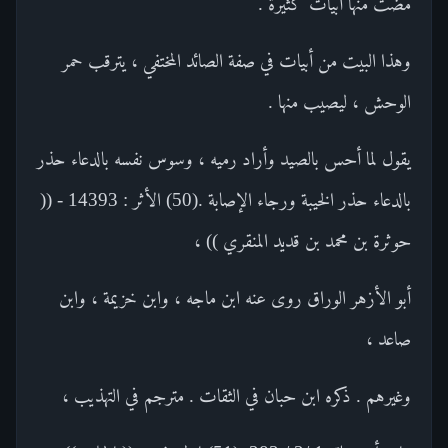
مضت منها أبيات كثيرة .
وهذا البيت من أبيات في صفة الصائد المختفي ، يترقب حمر
الوحش ، ليصيب منها .
يقول لما أحس بالصيد وأراد رميه ، وسوس نفسه بالدعاء حذر
بالدعاء حذر الخيبة ورجاء الإصابة .(50) الأثر : 14393 - ((
حوثرة بن محمد بن قديد المنقري )) ،
أبو الأزهر الوراق روى عنه ابن ماجه ، وابن خزيمة ، وابن
صاعد ،
وغيرهم . ذكره ابن حبان في الثقات . مترجم في التهذيب ،