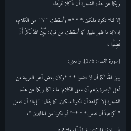
ربكما عن هذه الشجرة أن تأكلا ثمرَها،
إلا لئلا تكونا ملكين.* * *= وأسقطت " لا " من الكلام،
لدلالة ما ظهر عليها, كما أسقطت من قوله: يُبَيِّنُ اللَّهُ لَكُمْ أَنْ
تَضِلُّوا ،
[سورة النساء: 176]. والمعنى:
يبين الله لكم أن لا تضلوا.* * *وكان بعض أهل العربية من
أهل البصرة يزعم أن معنى الكلام: ما نهاكما ربكما عن هذه
الشجرة إلا كراهة أن تكونا ملكين, كما يقال: " إياك أن تفعل
" كراهيةَ أن تفعل.* * *=" أو تكونا من الخالدين "،
في الجنة، الماكثين فيها أبدًا، فلا تموتا.