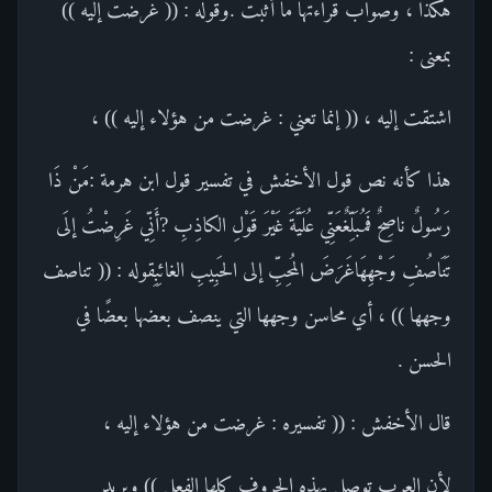
هكذا ، وصواب قراءتها ما أثبت .وقوله : (( غرضت إليه ))
بمعنى :
اشتقت إليه ، (( إنما تعني : غرضت من هؤلاء إليه )) ،
هذا كأنه نص قول الأخفش في تفسير قول ابن هرمة :مَنْ ذَا
رَسُولٌ ناصِحٌ فَمُبَلِّغٌعَنِّي عُلَيَّةَ غَيْرَ قَوْلِ الكاذِبِ ?أَنِّي غَرِضْتُ إلَى
تَنَاصُفِ وَجْهِهَاغَرَضَ المُحِبِّ إلى الحَبِيبِ الغائِبِقوله : (( تناصف
وجهها )) ، أي محاسن وجهها التي ينصف بعضها بعضًا في
الحسن .
قال الأخفش : (( تفسيره : غرضت من هؤلاء إليه ،
لأن العرب توصل بهذه الحروف كلها الفعل )) ويريد