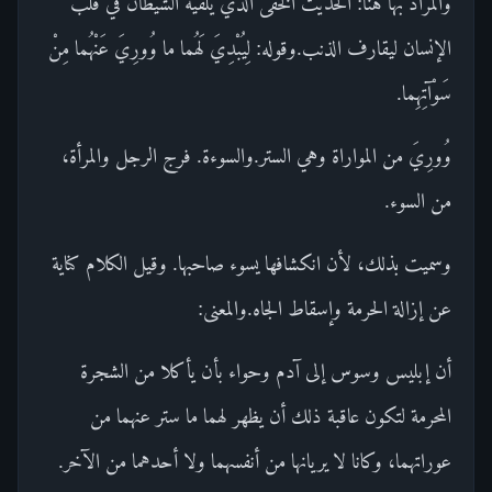
والمراد بها هنا: الحديث الخفى الذي يلقيه الشيطان في قلب
الإنسان ليقارف الذنب.وقوله: لِيُبْدِيَ لَهُما ما وُورِيَ عَنْهُما مِنْ
سَوْآتِهِما.
وُورِيَ من المواراة وهي الستر.والسوءة. فرج الرجل والمرأة،
من السوء.
وسميت بذلك، لأن انكشافها يسوء صاحبها. وقيل الكلام كناية
عن إزالة الحرمة وإسقاط الجاه.والمعنى:
أن إبليس وسوس إلى آدم وحواء بأن يأكلا من الشجرة
المحرمة لتكون عاقبة ذلك أن يظهر لهما ما ستر عنهما من
عوراتهما، وكانا لا يريانها من أنفسهما ولا أحدهما من الآخر.