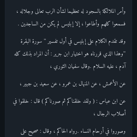
وأمر الملائكة بالسجود له تعظيما لشأن الرب تعالى وجلاله ،
فسمعوا كلهم وأطاعوا ، إلا إبليس لم يكن من الساجدين .
وقد تقدم الكلام على إبليس في أول تفسير " سورة البقرة
"وهذا الذي قررناه هو اختيار ابن جرير : أن المراد بذلك كله
آدم ، عليه السلام .وقال سفيان الثوري ،
عن الأعمش ، عن المنهال بن عمرو ، عن سعيد بن جبير ،
عن ابن عباس : ( ولقد خلقناكم ثم صورناكم ) قال : خلقوا في
أصلاب الرجال ،
وصوروا في أرحام النساء .رواه الحاكم ، وقال : صحيح على