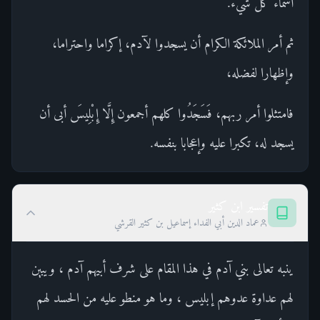
أسماء كل شيء.
ثم أمر الملائكة الكرام أن يسجدوا لآدم، إكراما واحتراما،
وإظهارا لفضله،
فامتثلوا أمر ربهم، فَسَجَدُوا كلهم أجمعون إِلَّا إِبْلِيسَ أبى أن
يسجد له، تكبرا عليه وإعجابا بنفسه.
تفسير ابن كثير
عماد الدين أبي الفداء إسماعيل بن كثير القرشي
ينبه تعالى بني آدم في هذا المقام على شرف أبيهم آدم ، ويبين
لهم عداوة عدوهم إبليس ، وما هو منطو عليه من الحسد لهم