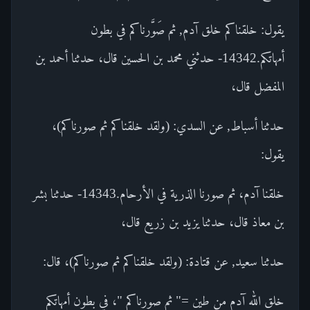
يقول: خلقناكم خلق آدم, ثم صَوَّرناكم في بطون
أمهاتكم.14342- حدثني محمد بن الحسين قال، حدثنا أحمد بن
المفضل قال،
حدثنا أسباط, عن السدي: (ولقد خلقناكم ثم صورناكم)،
يقول:
خلقنا آدم، ثم صورنا الذرية في الأرحام.14343- حدثنا بشر
بن معاذ قال، حدثنا يزيد بن زريع قال،
حدثنا سعيد, عن قتادة: (ولقد خلقناكم ثم صورناكم)، قال:
خلق الله آدم من طين =" ثم صورناكم "، في بطون أمهاتكم