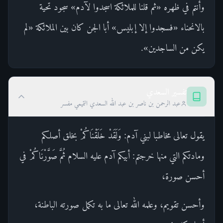
وأنتم في ظهره «ثم قلنا للملائكة اسجدوا لآدم» سجود تحية
بالانحناء «فسجدوا إلا إبليس» أبا الجن كان بين الملائكة «لم
يكن من الساجدين».
تفسير السعدي
عبد الرحمن بن ناصر بن عبد الله السعدي التميمي مفسر
يقول تعالى مخاطبا لبني آدم: وَلَقَدْ خَلَقْنَاكُمْ بخلق أصلكم
ومادتكم التي منها خرجتم: أبيكم آدم عليه السلام ثُمَّ صَوَّرْنَاكُمْ في
أحسن صورة،
وأحسن تقويم، وعلمه الله تعالى ما به تكمل صورته الباطنة،