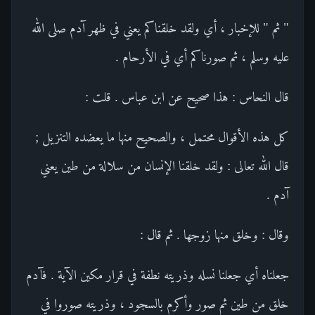
" ثم " للإخبار ، أي ولقد خلقناكم يعني في ظهر آدم صلى الله
عليه وسلم ، ثم صورناكم أي في الأرحام .
قال النحاس : هذا صحيح عن ابن عباس . قلت :
كل هذه الأقوال محتمل ، والصحيح منها ما يعضده التنزيل ;
قال الله تعالى : ولقد خلقنا الإنسان من سلالة من طين يعني
آدم .
وقال : وخلق منها زوجها . ثم قال :
جعلناه أي جعلنا نسله وذريته نطفة في قرار مكين الآية . فآدم
خلق من طين ثم صور وأكرم بالسجود ، وذريته صوروا في