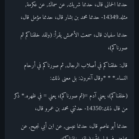
حدثنا الحمانى قال، حدثنا شريك, عن سماك, عن عكرمة,
مثله.14349- حدثنا محمد بن بشار قال، حدثنا مؤمل قال،
حدثنا سفيان قال، سمعت الأعمش يقرأ: (ولقد خلقناكم ثم
صورناكم)،
قال: خلقناكم في أصلاب الرجال, ثم صورناكم في أرحام
النساء.* * *وقال آخرون: بل معنى ذلك:
(خلقناكم)، يعني آدم =(ثم صورناكم)، يعني = في ظهره.* ذكر
من قال ذلك:14350- حدثني محمد بن عمرو قال،
حدثنا أبو عاصم قال، حدثنا عيسى, عن ابن أبي نجيح, عن
مجاهد, في قول الله: (ولقد خلقناكم)،