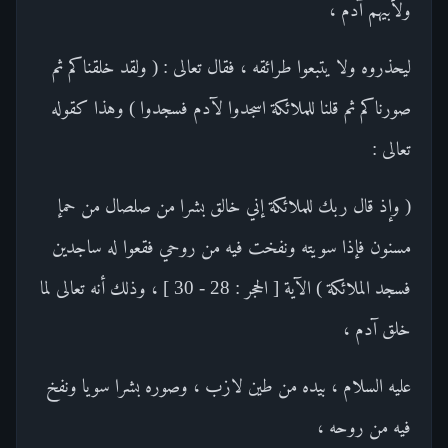
ولأبيهم آدم ،
ليحذروه ولا يتبعوا طرائقه ، فقال تعالى : ( ولقد خلقناكم ثم
صورناكم ثم قلنا للملائكة اسجدوا لآدم فسجدوا ) وهذا كقوله
تعالى :
( وإذ قال ربك للملائكة إني خالق بشرا من صلصال من حمإ
مسنون فإذا سويته ونفخت فيه من روحي فقعوا له ساجدين
فسجد الملائكة ) الآية [ الحجر : 28 - 30 ] ، وذلك أنه تعالى لما
خلق آدم ،
عليه السلام ، بيده من طين لازب ، وصوره بشرا سويا ونفخ
فيه من روحه ،