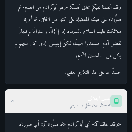
ولقد أنعمنا عليكم بخلق أصلكم -وهو أبوكم آدم من العدم- ثم
صوَّرناه على هيئته المفضلة على كثير من الخلق، ثم أمرنا
ملائكتنا عليهم السلام بالسجود له -إكرامًا واحترامًا وإظهارًا
لفضل آدم- فسجدوا جميعًا، لكنَّ إبليس الذي كان معهم لم
يكن من الساجدين لآدم؛
حسدًا له على هذا التكريم العظيم.
تفسير الجلالين
جلال الدين المحلي و السيوطي
«ولقد خلقناكم» أي أباكم آدم «ثم صوَّرناكم» أي صورناه