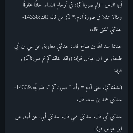
أيها الناس =(ثم صورناكم)، في أرحام النساء. خلقًا مخلوقًا
ومثالا ممثلا في صورة آدم.* ذكر من قال ذلك:14338-
حدثني المثنى قال،
حدثنا عبد الله بن صالح قال، حدثني معاوية, عن علي بن أبي
طلحة, عن ابن عباس قوله: (ولقد خلقناكم ثم صورناكم) ,
قوله:
(خلقناكم)، يعني آدم = وأما " صورناكم "، فذريّته.14339-
حدثني محمد بن سعد قال،
حدثني أبي قال، حدثني عمي قال، حدثني أبي, عن أبيه, عن
ابن عباس قوله: