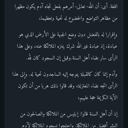
اللغة. أى: أن الله- تعالى- أمرهم بفعل تجاه آدم يكون مظهرا
من مظاهر التواضع والخضوع له تحية وتعظيما،
وإقرارا له بالفضل دون وضع الجبهة على الأرض الذي هو
عبادة، إذ عبادة غير الله شرك يتنزه الملائكة عنه، وعلى هذا
الرأى سار علماء أهل السنة.وقيل إن السجود كان لله.
وآدم إنما كان كالقبلة يتوجه إليه الساجدون تحية له. وإلى هذا
الرأى اتجه علماء المعتزلة، وقد قالوا ذلك هربا من أن تكون
الآية الكريمة حجة عليهم،
إذ أن أهل السنة قالوا: إبليس من الملائكة والصالحون من
البشر أفضل من الملائكة. واحتجوا بسجود الملائكة لآدم