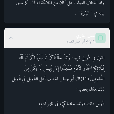
وقد اختلف العلماء : هل كان من الملائكة أم لا . كما سبق
بيانه في " البقرة " .
تفسير الطبري
الإمام أبو جعفر الطبري
القول في تأويل قوله : وَلَقَدْ خَلَقْنَاكُمْ ثُمَّ صَوَّرْنَاكُمْ ثُمَّ قُلْنَا
لِلْمَلائِكَةِ اسْجُدُوا لآدَمَ فَسَجَدُوا إِلا إِبْلِيسَ لَمْ يَكُنْ مِنَ
السَّاجِدِينَ (11)قال أبو جعفر: اختلف أهل التأويل في تأويل
ذلك.فقال بعضهم:
تأويل ذلك: (ولقد خلقناكم)، في ظهر آدم،