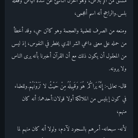
مشتق من الإبلاس، وهو الحزن الناشئ عن شدة اليأس وفعله
بلس.والراجح أنه اسم أعجمى،
ومنعه من الصرف للعلمية والعجمة وهو كائن حي، وقد أخطأ
من حمله على معنى داعي الشر الذي يخطر في النفوس، إذ ليس
من المعقول أن يكون ذلك مع أن القرآن أخبرنا بأنه يرى الناس
ولا يرونه.
قال- تعالى-: إِنَّهُ يَراكُمْ هُوَ وَقَبِيلُهُ مِنْ حَيْثُ لا تَرَوْنَهُمْ.وللعلماء
في كون إبليس من الملائكة أولا قولان:أحدهما: أنه كان
منهم،
لأنه- سبحانه- أمرهم بالسجود لآدم، ولولا أنه كان منهم لما