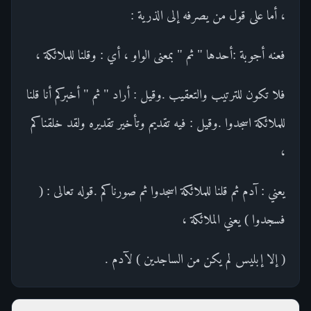
، أما على قول من يصرفه إلى الذرية :
فعنه أجوبة :أحدها " ثم " بمعنى الواو ، أي : وقلنا للملائكة ،
فلا تكون للترتيب والتعقيب .وقيل : أراد " ثم " أخبركم أنا قلنا
للملائكة اسجدوا .وقيل : فيه تقديم وتأخير تقديره ولقد خلقناكم
،
يعني : آدم ثم قلنا للملائكة اسجدوا ثم صورناكم .قوله تعالى : (
فسجدوا ) يعني الملائكة ،
( إلا إبليس لم يكن من الساجدين ) لآدم .