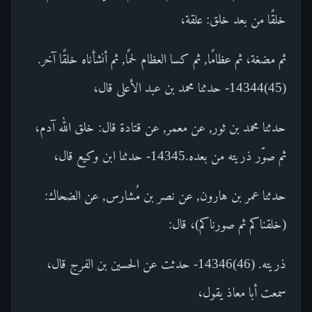
خلقًا من بعد خلق: علقة،
ثم مضغة، ثم عظامًا, ثم كسا العظام لحمًا, ثم أنشأناه خلقًا آخر.
(45)14344- حدثنا محمد بن عبد الأعلى قال،
حدثنا محمد بن ثور, عن معمر, عن قتادة قال: خلق الله آدم،
ثم صوّر ذريته من بعده.14345- حدثنا ابن وكيع قال،
حدثنا عمر بن هارون, عن نصر بن مُشارس, عن الضحاك:
(خلقناكم ثم صورناكم)، قال:
ذريته. (46)14346- حدثت عن الحسين بن الفرج قال،
سمعت أبا معاذ يقول،