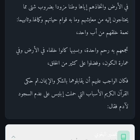
في الأرض واتخاذهم إياها وطنا مزودا بضروب شتى مما
يحتاجون إليه من معايشهم وما به قوام حياتهم وكمالها.وثانيهما:
نعمة خلقهم من أب واحد،
تجمعهم به رحم واحدة، وبسببها كانوا خلفاء في الأرض وفي
عمارة الكون، وفضلوا على كثير من الخلق،
فكان الواجب عليهم أن يقابلوهما بالشكر والإيمان.ثم حكى
القرآن الكريم الأسباب التي حملت إبليس على عدم السجود
لآدم فقال:
تفسير البغوي