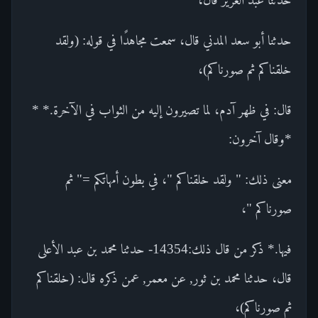
حدثنا أبو سعد المدني قال، سمعت مجاهدًا في قوله: (ولقد
خلقناكم ثم صورناكم)،
قال: في ظهر آدم، لما تصيرون إليه من الثواب في الآخرة.* *
*وقال آخرون:
معنى ذلك: " ولقد خلقناكم "، في بطون أمهاتكم =" ثم
صورناكم "،
فيها.* ذكر من قال ذلك:14354- حدثنا محمد بن عبد الأعلى
قال، حدثنا محمد بن ثور, عن معمر, عمن ذكره قال: (خلقناكم
ثم صورناكم)،