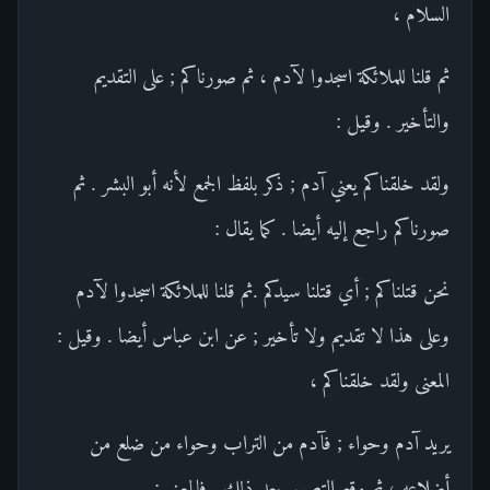
السلام ،
ثم قلنا للملائكة اسجدوا لآدم ، ثم صورناكم ; على التقديم
والتأخير . وقيل :
ولقد خلقناكم يعني آدم ; ذكر بلفظ الجمع لأنه أبو البشر . ثم
صورناكم راجع إليه أيضا . كما يقال :
نحن قتلناكم ; أي قتلنا سيدكم .ثم قلنا للملائكة اسجدوا لآدم
وعلى هذا لا تقديم ولا تأخير ; عن ابن عباس أيضا . وقيل :
المعنى ولقد خلقناكم ،
يريد آدم وحواء ; فآدم من التراب وحواء من ضلع من
أضلاعه ، ثم وقع التصوير بعد ذلك . فالمعنى :