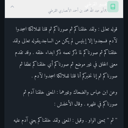
تفسير القرطبي
أبو عبد الله محمد بن أحمد الأنصاري القرطبي
قوله تعالى : ولقد خلقناكم ثم صورناكم ثم قلنا للملائكة اسجدوا
لآدم فسجدوا إلا إبليس لم يكن من الساجدينقوله تعالى ولقد
خلقناكم ثم صورناكم لما ذكر نعمه ذكر ابتداء خلقه . وقد تقدم
معنى الخلق في غير موضع ثم صورناكم أي خلقناكم نطفا ثم
صورناكم ثم إنا نخبركم أنا قلنا للملائكة اسجدوا لآدم .
وعن ابن عباس والضحاك وغيرهما : المعنى خلقنا آدم ثم
صورناكم في ظهره . وقال الأخفش :
" ثم " بمعنى الواو . وقيل : المعنى ولقد خلقناكم يعني آدم عليه