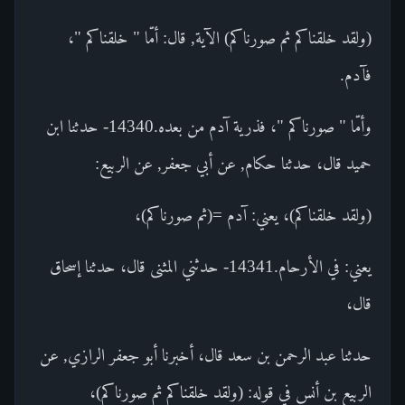
(ولقد خلقناكم ثم صورناكم) الآية, قال: أمّا " خلقناكم "،
فآدم.
وأمّا " صورناكم "، فذرية آدم من بعده.14340- حدثنا ابن
حميد قال، حدثنا حكام, عن أبي جعفر, عن الربيع:
(ولقد خلقناكم)، يعني: آدم =(ثم صورناكم)،
يعني: في الأرحام.14341- حدثني المثنى قال، حدثنا إسحاق
قال،
حدثنا عبد الرحمن بن سعد قال، أخبرنا أبو جعفر الرازي, عن
الربيع بن أنس في قوله: (ولقد خلقناكم ثم صورناكم)،