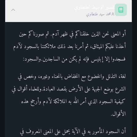
تفسير الوسيط لطنطاوي
محمد سيد طنطاوي
أو المعنى نحن الذين خلقناكم في ظهر آدم. ثم صورناكم حين
أخذنا عليكم الميثاق، ثم أمرنا بعد ذلك ملائكتنا بالسجود لآدم
فسجدوا إلا إبليس فإنه لم يكن من الساجدين.والسجود:
لغة، التذلل والخضوع مع انخفاض بانحناء وغيره، وخص في
الشرع بوضع الجبهة على الأرض بقصد العبادة.وللعلماء أقوال في
كيفية السجود الذي أمر الله به الملائكة لآدم وأرجح هذه
الأقوال.
أن السجود المأمور به في الآية يحمل على المعنى المعروف في