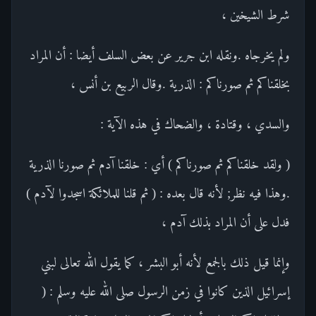
شرط الشيخين ،
ولم يخرجاه .ونقله ابن جرير عن بعض السلف أيضا : أن المراد
بخلقناكم ثم صورناكم : الذرية .وقال الربيع بن أنس ،
والسدي ، وقتادة ، والضحاك في هذه الآية :
( ولقد خلقناكم ثم صورناكم ) أي : خلقنا آدم ثم صورنا الذرية
.وهذا فيه نظر; لأنه قال بعده : ( ثم قلنا للملائكة اسجدوا لآدم )
فدل على أن المراد بذلك آدم ،
وإنما قيل ذلك بالجمع لأنه أبو البشر ، كما يقول الله تعالى لبني
إسرائيل الذين كانوا في زمن الرسول صلى الله عليه وسلم : (