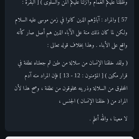
وظللنا عليكم الغمام وأنزلنا عليكم المن والسلوى ) [ البقرة :
57 ] والمراد : آباؤهم الذين كانوا في زمن موسى عليه السلام
ولكن لما كان ذلك منة على الآباء الذين هم أصل صار كأنه
واقع على الأبناء . وهذا بخلاف قوله تعالى :
( ولقد خلقنا الإنسان من سلالة من طين ثم جعلناه نطفة في
قرار مكين ) [ المؤمنون : 12 - 13 ] فإن المراد منه آدم
المخلوق من السلالة وذريته مخلوقون من نطفة ، وصح هذا لأن
المراد من ( خلقنا الإنسان ) الجنس ،
لا معينا ، والله أعلم .