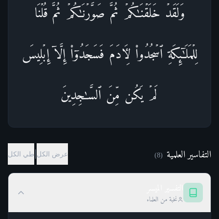
وَلَقَدۡ خَلَقۡنَـٰكُمۡ ثُمَّ صَوَّرۡنَـٰكُمۡ ثُمَّ قُلۡنَا
لِلۡمَلَـٰۤىِٕكَةِ ٱسۡجُدُوا۟ لِـَٔادَمَ فَسَجَدُوۤا۟ إِلَّاۤ إِبۡلِیسَ
لَمۡ یَكُن مِّنَ ٱلسَّـٰجِدِینَ
التفاسير العلمية
|
عرض الكل
طي الكل
)
8
(
التفسير الميسر
نخبة من العلماء