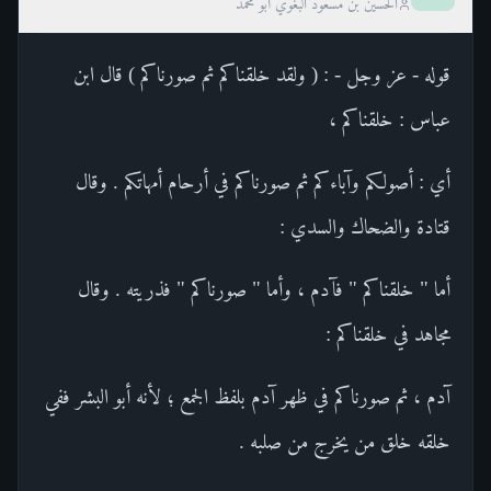
الحسين بن مسعود البغوي أبو محمد
قوله - عز وجل - : ( ولقد خلقناكم ثم صورناكم ) قال ابن
عباس : خلقناكم ،
أي : أصولكم وآباءكم ثم صورناكم في أرحام أمهاتكم . وقال
قتادة والضحاك والسدي :
أما " خلقناكم " فآدم ، وأما " صورناكم " فذريته . وقال
مجاهد في خلقناكم :
آدم ، ثم صورناكم في ظهر آدم بلفظ الجمع ؛ لأنه أبو البشر ففي
خلقه خلق من يخرج من صلبه .