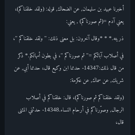
أخبرنا عبيد بن سليمان, عن الضحاك, قوله: (ولقد خلقناكم)،
يعني آدم =(ثم صورناكم) , يعني:
ذريته.* * *وقال آخرون: بل معنى ذلك: " ولقد خلقناكم "،
في أصلاب آبائكم =" ثم صورناكم "، في بطون أمهاتكم.* ذكر
من قال ذلك:14347- حدثنا ابن وكيع قال، حدثنا أبي, عن
شريك, عن سماك, عن عكرمة:
(ولقد خلقناكم ثم صورناكم)، قال: خلقناكم في أصلاب
الرجال, وصوّرناكم في أرحام النساء.14348- حدثني المثنى
قال،