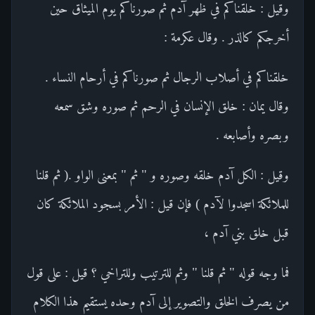
وقيل : خلقناكم في ظهر آدم ثم صورناكم يوم الميثاق حين
أخرجكم كالذر . وقال عكرمة :
خلقناكم في أصلاب الرجال ثم صورناكم في أرحام النساء .
وقال يمان : خلق الإنسان في الرحم ثم صوره وشق سمعه
وبصره وأصابعه .
وقيل : الكل آدم خلقه وصوره و " ثم " بمعنى الواو .( ثم قلنا
للملائكة اسجدوا لآدم ) فإن قيل : الأمر بسجود الملائكة كان
قبل خلق بني آدم ،
فما وجه قوله " ثم قلنا " وثم للترتيب وللتراخي ؟ قيل : على قول
من يصرف الخلق والتصوير إلى آدم وحده يستقيم هذا الكلام