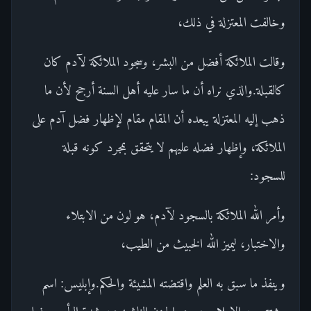
وخالفت المعتزلة في ذلك،
وقالت الملائكة أفضل من البشر، وسجود الملائكة لآدم كان
كالقبلة.والذي نراه أن ما سار عليه أهل السنة أرجح لأن ما
ذهب إليه المعتزلة يبعده أن المقام مقام لإظهار فضل آدم على
الملائكة، وإظهار فضله عليهم لا يتحقق بمجرد كونه قبلة
للسجود:
وأمر الله الملائكة بالسجود لآدم، هو لون من الابتلاء
والاختبار، ليميز الله الخبيث من الطيب،
وينفذ ما سبق به العلم واقتضته المشيئة والحكم.وإبليس: اسم