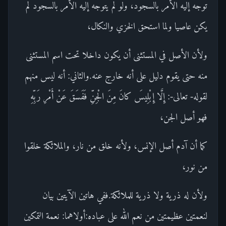
توجه إليه الأمر بالسجود، ولو لم يتوجه إليه الأمر بالسجود لم
يكن عاصيا ولما استحق الخزي والنكال،
ولأن الأصل في المستثنى أن يكون داخلا تحت اسم المستثنى
منه حتى يقوم دليل على أنه خارج عنه.والثاني: أنه ليس منهم
لقوله- تعالى-: إِلَّا إِبْلِيسَ كانَ مِنَ الْجِنِّ فَفَسَقَ عَنْ أَمْرِ رَبِّهِ
فهو أصل الجن،
كما أن آدم أصل الإنس، ولأنه خلق من نار، والملائكة خلقوا
من نور،
ولأن له ذرية ولا ذرية للملائكة.ففي هاتين الآيتين بيان
لنعمتين عظيمتين من نعم الله على عباده:أولاهما: نعمة التمكين