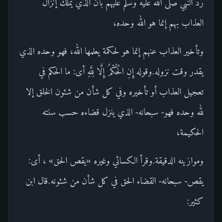
رد النبي صلى الله عليه وسلم عليهم بأن الذي يملك إنزال
العذاب بهم إنما هو الله وحده،
وتأخير العذاب عنهم إنما هو لحكمة يعلمها الله، فهو وحده الذي
يقدر وقت نزوله.وقوله إِنِ الْحُكْمُ إِلَّا لِلَّهِ أى: ما الحكم في
تعجيل العذاب أو تأخيره وفي كل شأن من شئون الخلق إلا
لله وحده فهو- سبحانه- الذي ينزل قضاءه حسب سنته
الحكيمة،
وموازينه الدقيقة.وقرأ الكسائي وغيره «يقص الحق» ، أى:
يقص- سبحانه- القضاء الحق في كل شأن من شئونه.قال ابن
كثير: