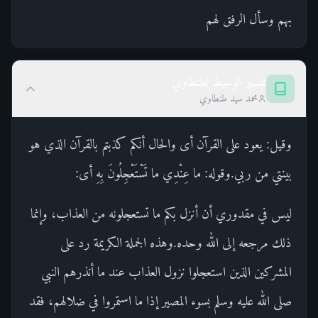
بهم وسأل الرفق لهم
تفسير الوسيط لطنطاوي
محمد سيد طنطاوي
وقيل: يعود على القرآن أى والحال أنكم كذبتم بالقرآن الذي هو
بينتي من ربي.وقوله: ما عِنْدِي ما تَسْتَعْجِلُونَ بِهِ أى:
ليس في مقدوري أن أنزل بكم ما تستعجلونه من العذاب، وإنما
ذلك مرجعه إلى الله وحده.وهذه الجملة الكريمة رد على
المشركين الذين استعجلوا نزول العذاب عند ما أنذرهم النبي
صلى الله عليه وسلم بسوء المصير إذا ما استمروا في ضلالهم، فقد