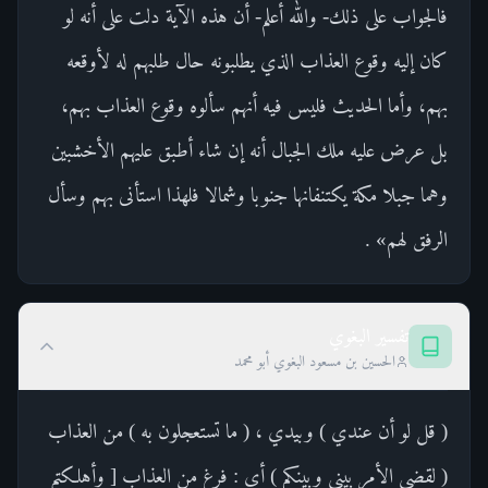
فالجواب على ذلك- والله أعلم- أن هذه الآية دلت على أنه لو
كان إليه وقوع العذاب الذي يطلبونه حال طلبهم له لأوقعه
بهم، وأما الحديث فليس فيه أنهم سألوه وقوع العذاب بهم،
بل عرض عليه ملك الجبال أنه إن شاء أطبق عليهم الأخشبين
وهما جبلا مكة يكتنفانها جنوبا وشمالا فلهذا استأنى بهم وسأل
الرفق لهم» .
تفسير البغوي
الحسين بن مسعود البغوي أبو محمد
( قل لو أن عندي ) وبيدي ، ( ما تستعجلون به ) من العذاب
( لقضي الأمر بيني وبينكم ) أي : فرغ من العذاب [ وأهلكتم