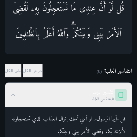
قُل لَّوۡ أَنَّ عِندِی مَا تَسۡتَعۡجِلُونَ بِهِۦ لَقُضِیَ
ٱلۡأَمۡرُ بَیۡنِی وَبَیۡنَكُمۡۗ وَٱللَّهُ أَعۡلَمُ بِٱلظَّـٰلِمِینَ
التفاسير العلمية
|
عرض الكل
طي الكل
)
8
(
التفسير الميسر
نخبة من العلماء
قل -أيها الرسول-: لو أنني أملك إنزال العذاب الذي تستحجلونه
لأنزلته بكم، وقضي الأمر بيني وبينكم،