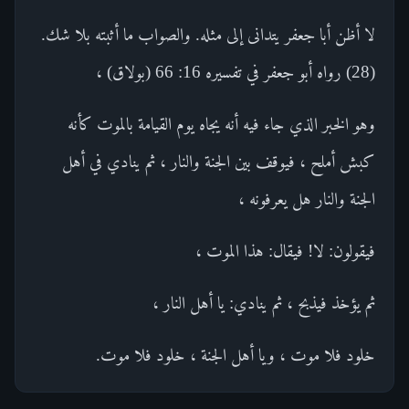
لا أظن أبا جعفر يتدانى إلى مثله. والصواب ما أثبته بلا شك.
(28) رواه أبو جعفر في تفسيره 16: 66 (بولاق) ،
وهو الخبر الذي جاء فيه أنه يجاه يوم القيامة بالموت كأنه
كبش أملح ، فيوقف بين الجنة والنار ، ثم ينادي في أهل
الجنة والنار هل يعرفونه ،
فيقولون: لا! فيقال: هذا الموت ،
ثم يؤخذ فيذبح ، ثم ينادي: يا أهل النار ،
خلود فلا موت ، ويا أهل الجنة ، خلود فلا موت.