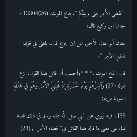
" لقضي الأمر بيني وبينكم "، بذبح الموت. (26)13304 -
حدثنا ابن وكيع قال،
حدثنا أبو خالد الأحمر, عن ابن جريج قال، بلغني في قوله: "
لقضي الأمر "،
قال : ذبح الموت .* * *وأحسب أن قائل هذا القول، نزع
لقوله (27) وَأَنْذِرْهُمْ يَوْمَ الْحَسْرَةِ إِذْ قُضِيَ الأَمْرُ وَهُمْ فِي غَفْلَةٍ
[سورة مريم:
39] ، فإنه روي عن النبي صلى الله عليه وسلم في ذلك قصة
تدل على معنى ما قاله هذا القائل في" قضاء الأمر ", (28)