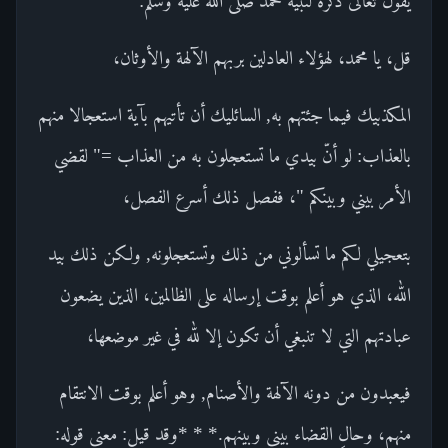
يقول تعالى ذكره لنبيه محمد صلى الله عليه وسلم:
قل، يا محمد، لهؤلاء العادلين بربهم الآلهة والأوثان،
المكذبيك فيما جئتهم به, السائليك أن تأتيهم بآية استعجالا منهم
بالعذاب: لو أنّ بيدي ما تستعجلون به من العذاب =" لقضي
الأمر بيني وبينكم "، ففصل ذلك أسرع الفصل،
بتعجيلي لكم ما تسألوني من ذلك وتستعجلونه, ولكن ذلك بيد
الله، الذي هو أعلم بوقت إرساله على الظالمين، الذين يضعون
عبادتهم التي لا تنبغي أن تكون إلا لله في غير موضعها،
فيعبدون من دونه الآلهة والأصنام, وهو أعلم بوقت الانتقام
منهم، وحالِ القضاء بيني وبينهم.* * *وقد قيل: معنى قوله: