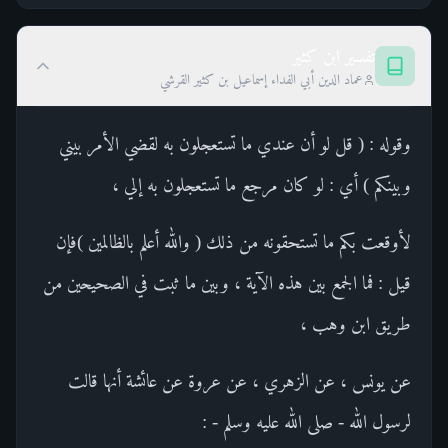
تفسير ابن كثير
عماد الدين أبي الفداء إسماعيل بن كثير القرشي
وقوله : ( قل لو أن عندي ما تستعجلون به لقضي الأمر بيني
وبينكم ) أي : لو كان مرجع ما تستعجلون به إلي ،
لأوقعت بكم ما تستحقونه من ذلك ( والله أعلم بالظالمين )فإن
قيل : فما الجمع بين هذه الآية ، وبين ما ثبت في الصحيحين من
طريق ابن وهب ،
عن يونس ، عن الزهري ، عن عروة عن عائشة أنها قالت
لرسول الله - صلى الله عليه وسلم - :