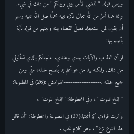
وليس قوله: " لقضي الأمر بيني وبينكم " من ذلك في شيء,
وإنما هذا أمرٌ من الله تعالى ذكره نبيه محمدًا صلى الله عليه وسلم
أن يقول لمن استعجله فصلَ القضاء بينه وبينهم من قوله بآية
يأتيهم بها:
لو أن العذاب والآيات بيدي وعندي، لعاجلتكم بالذي تسألوني
من ذلك, ولكنه بيد من هو أعلم بما يُصلح خلقه، منّي ومن
جميع خلقه .---------------------الهوامش :(26) في المطبوعة:
"الذبح للموت" ، وفي المخطوطة: "الذبح الموت" ،
وآثرت قراءتها كما أثبتها.(27) في المطبوعة والمخطوطة: "أن قائل
هذا النوع نزع" ، وهو كلام عجب ،