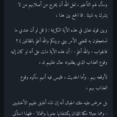
وسأل لهم التأخير ، لعل الله أن يخرج من أصلابهم من لا
يشرك به شيئا . فما الجمع بين هذا ،
وبين قوله تعالى في هذه الآية الكريمة : ( قل لو أن عندي ما
تستعجلون به لقضي الأمر بيني وبينكم والله أعلم بالظالمين ) ؟
فالجواب - والله أعلم - : أن هذه الآية دلت على أنه لو كان إليه
وقوع العذاب الذي يطلبونه حال طلبهم له ،
لأوقعه بهم . وأما الحديث ، فليس فيه أنهم سألوه وقوع
العذاب بهم ،
بل عرض عليه ملك الجبال أنه إن شاء أطبق عليهم الأخشبين
- وهما جبلا مكة اللذان يكتنفانها جنوبا وشمالا - فلهذا استأنى