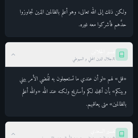
ولكن ذلك إلى الله تعالى، وهو أعلم بالظالمين الذين تجاوزوا
حدَّهم فأشركوا معه غيره.
تفسير الجلالين
جلال الدين المحلي و السيوطي
«قل» لهم «لو أن عندي ما تستعجلون به لقُضي الأمر بيني
وبينكم» بأن أعجله لكم وأستريح ولكنه عند الله «والله أعلم
بالظالمين» متى يعاقبهم.
تفسير السعدي