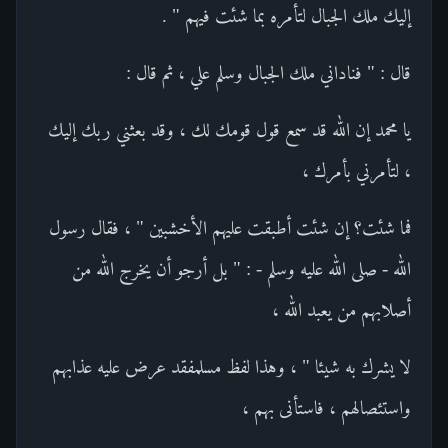
إليك ملك الجبال لتأمره بما شئت فيهم " .
قال : " فناداني ملك الجبال وسلم علي ، ثم قال :
يا محمد إن الله قد سمع قول قومك لك ، وقد بعثني ربك إليك
، لتأمرني بأمرك ،
فما شئت؟ إن شئت أطبقت عليهم الأخشبين " ، فقال رسول
الله - صلى الله عليه وسلم - : " بل أرجو أن يخرج الله من
أصلابهم من يعبد الله ،
لا يشرك به شيئا " ، وهذا لفظ مسلمفقد عرض عليه عذابهم
واستئصالهم ، فاستأنى بهم ،