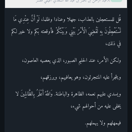
عبد الرحمن بن ناصر بن عبد الله السعدي التميمي مفسر
قُل للمستعجلين بالعذاب، جهلا وعنادا وظلما، لَوْ أَنَّ عِنْدِي مَا
تَسْتَعْجِلُونَ بِهِ لَقُضِيَ الْأَمْرُ بَيْنِي وَبَيْنَكُمْ فأوقعته بكم ولا خير لكم
في ذلك،
ولكن الأمر، عند الحليم الصبور، الذي يعصيه العاصون،
ويتجرأ عليه المتجرئون، وهو يعافيهم، ويرزقهم،
ويسدي عليهم نعمه، الظاهرة والباطنة. وَاللَّهُ أَعْلَمُ بِالظَّالِمِينَ لا
يخفى عليه من أحوالهم شيء،
فيمهلهم ولا يهملهم.