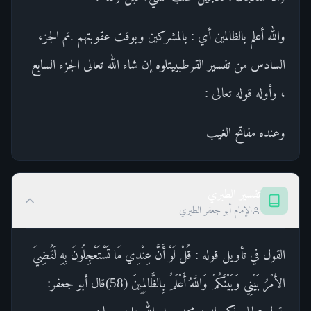
والله أعلم بالظالمين أي : بالمشركين وبوقت عقوبتهم .تم الجزء
السادس من تفسير القرطبييتلوه إن شاء الله تعالى الجزء السابع
، وأوله قوله تعالى :
وعنده مفاتح الغيب
تفسير الطبري
الإمام أبو جعفر الطبري
القول في تأويل قوله : قُلْ لَوْ أَنَّ عِنْدِي مَا تَسْتَعْجِلُونَ بِهِ لَقُضِيَ
الأَمْرُ بَيْنِي وَبَيْنَكُمْ وَاللَّهُ أَعْلَمُ بِالظَّالِمِينَ (58)قال أبو جعفر: