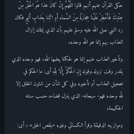
حكى القرآن عنهم أنهم قالوا اللَّهُمَّ إِنْ كانَ هذا هُوَ الْحَقَّ مِنْ
عِنْدِكَ فَأَمْطِرْ عَلَيْنا حِجارَةً مِنَ السَّماءِ أَوِ ائْتِنا بِعَذابٍ أَلِيمٍ فكان
رد النبي صلى الله عليه وسلم عليهم بأن الذي يملك إنزال
العذاب بهم إنما هو الله وحده،
وتأخير العذاب عنهم إنما هو لحكمة يعلمها الله، فهو وحده الذي
يقدر وقت نزوله.وقوله إِنِ الْحُكْمُ إِلَّا لِلَّهِ أى: ما الحكم في
تعجيل العذاب أو تأخيره وفي كل شأن من شئون الخلق إلا
لله وحده فهو- سبحانه- الذي ينزل قضاءه حسب سنته
الحكيمة،
وموازينه الدقيقة.وقرأ الكسائي وغيره «يقص الحق» ، أى: