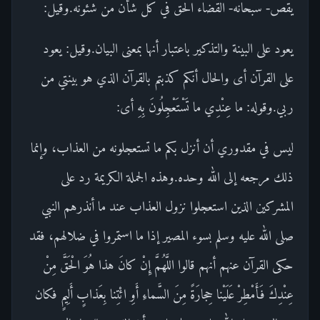
يقص- سبحانه- القضاء الحق في كل شأن من شئونه.وقيل:
يعود على البينة والتذكير باعتبار أنها بمعنى البيان.وقيل: يعود
على القرآن أى والحال أنكم كذبتم بالقرآن الذي هو بينتي من
ربي.وقوله: ما عِنْدِي ما تَسْتَعْجِلُونَ بِهِ أى:
ليس في مقدوري أن أنزل بكم ما تستعجلونه من العذاب، وإنما
ذلك مرجعه إلى الله وحده.وهذه الجملة الكريمة رد على
المشركين الذين استعجلوا نزول العذاب عند ما أنذرهم النبي
صلى الله عليه وسلم بسوء المصير إذا ما استمروا في ضلالهم، فقد
حكى القرآن عنهم أنهم قالوا اللَّهُمَّ إِنْ كانَ هذا هُوَ الْحَقَّ مِنْ
عِنْدِكَ فَأَمْطِرْ عَلَيْنا حِجارَةً مِنَ السَّماءِ أَوِ ائْتِنا بِعَذابٍ أَلِيمٍ فكان