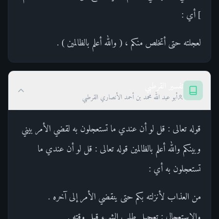
] أي :
لعجلته حتى أتخلص منكم ، ( والله أعلم بالظالمين ) .
تفسير القرطبي
أبو عبد الله محمد بن أحمد الأنصاري القرطبي
قوله تعالى : قل لو أن عندي ما تستعجلون به لقضي الأمر بيني
وبينكم والله أعلم بالظالمين قوله تعالى : قل لو أن عندي ما
تستعجلون به أي :
من العذاب لأنزلته بكم حتى ينقضي الأمر إلى آخره .
والاستعجال : تعجيل طلب الشيء قبل وقته .