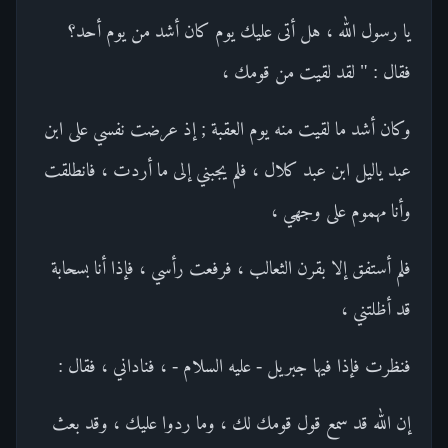
يا رسول الله ، هل أتى عليك يوم كان أشد من يوم أحد؟
فقال : " لقد لقيت من قومك ،
وكان أشد ما لقيت منه يوم العقبة ; إذ عرضت نفسي على ابن
عبد ياليل ابن عبد كلال ، فلم يجبني إلى ما أردت ، فانطلقت
وأنا مهموم على وجهي ،
فلم أستفق إلا بقرن الثعالب ، فرفعت رأسي ، فإذا أنا بسحابة
قد أظلتني ،
فنظرت فإذا فيها جبريل - عليه السلام - ، فناداني ، فقال :
إن الله قد سمع قول قومك لك ، وما ردوا عليك ، وقد بعث