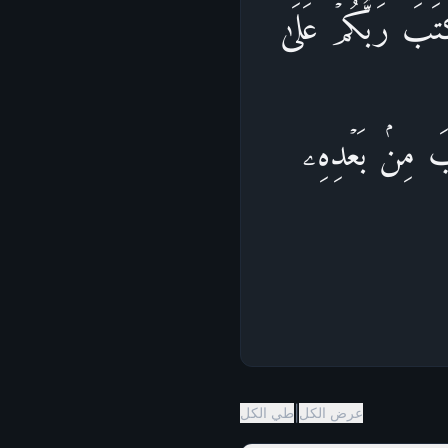
َتَبَ رَبُّكُمۡ عَلَىٰ
َابَ مِنۢ بَعۡدِهِۦ
|
عرض الكل
طي الكل