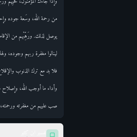
وإذا جاءك المؤمنون، فحَيِّهم و
من رحمة الله، وسَعة جوده و
يوصل لذلك. ورَهِّبْهم من الإقام
لينالوا مغفرة ربهم وجوده، ولهذا قال: كَتَب
فلا بد مع ترك الذنوب والإقلاع
وأداء ما أوجب الله، وإصلاح ما ف
صب عليهم من مغفرته ورحمته، بح
تفسير ابن كثير