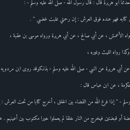
ثنا أبو هريرة قال : قال رسول الله - صلى الله عليه وسلم - :
ي كتابه فهو عنده فوق العرش : إن رحمتي غلبت غضبي " .
اه الأعمش ، عن أبي صالح ، عن أبي هريرة ورواه موسى بن عقبة ،
كذا رواه الليث وغيره ،
عن أبي هريرة عن النبي - صلى الله عليه وسلم - بذلكوقد روى ابن مردويه 
كرمة ، عن ابن عباس قال :
 وسلم - " إذا فرغ الله من القضاء بين الخلق ، أخرج كتابا من تحت العرش
ة أو قبضتين فيخرج من النار خلقا لم يعملوا خيرا مكتوب بين أعينهم . عتق