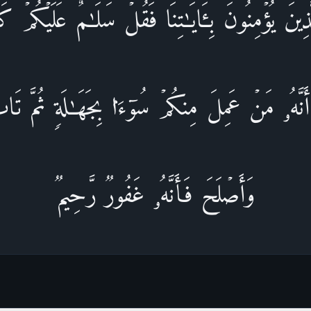
ینَ یُؤۡمِنُونَ بِـَٔایَـٰتِنَا فَقُلۡ سَلَـٰمٌ عَلَیۡكُمۡۖ ك
 أَنَّهُۥ مَنۡ عَمِلَ مِنكُمۡ سُوۤءَۢا بِجَهَـٰلَةࣲ ثُمَّ ت
وَأَصۡلَحَ فَأَنَّهُۥ غَفُورࣱ رَّحِیمࣱ