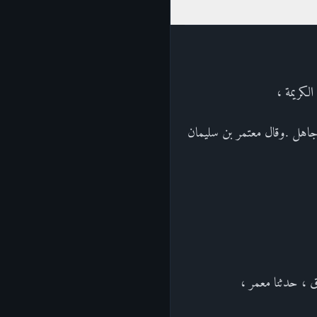
الكريمة ،
 جاهل .وقال معتمر بن سليمان
ق ، حدثنا معمر ،