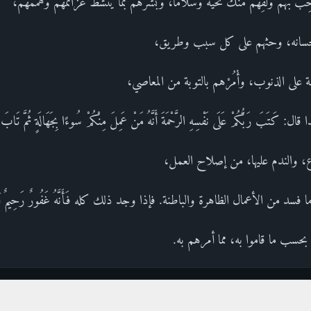
رحِّب بهم ولَقِّهم منك تحية وسلاما، وبشرهم بما ينشط عزائمهم وهممهم،
إحسانه، وحثهم على كل سبب وطريق،
ة على الذنوب، وأْمُرْهم بالتوبة من المعاصي،
َ رَبُّكُمْ عَلَى نَفْسِهِ الرَّحْمَةَ أَنَّهُ مَنْ عَمِلَ مِنْكُمْ سُوءًا بِجَهَالَةٍ ثُمَّ تَابَ 
، والندم عليها، من إصلاح العمل،
سد من الأعمال الظاهرة والباطنة. فإذا وجد ذلك كله فَأَنَّهُ غَفُورٌ رَحِيمٌ 
سب ما قاموا به، مما أمرهم به.