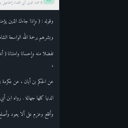
عماد الدين أبي الفداء إسماعيل ب
وقوله : ( وإذا جاءك الذين يؤمنو
وبشرهم برحمة الله الواسعة الشا
تفضلا منه وإحسانا وامتنانا (
،
عن الحكم بن أبان ، عن عكرمة في
الدنيا كلها جهالة . رواه ابن أ
وأقلع وعزم على ألا يعود وأصلح