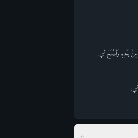
مِنْ بَعْدِهِ وَأَصْلَحَ أي:
أي: