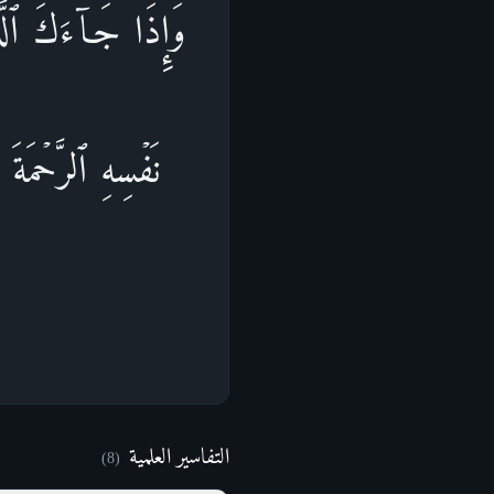
وَإِذَا جَاۤءَكَ ٱلَّذِ
نَفۡسِهِ ٱلرَّحۡمَةَ
التفاسير العلمية
)
8
(