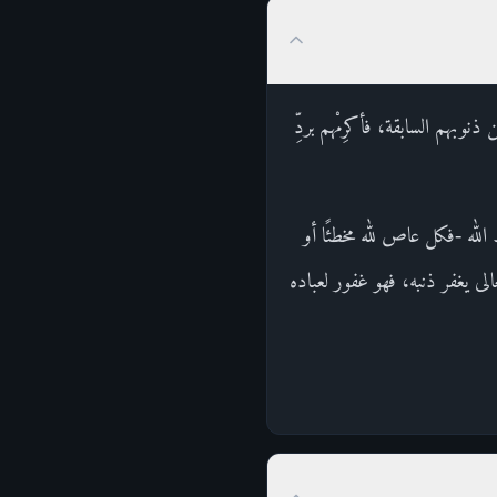
وبهم السابقة، فأكرِمْهم بردِّ
 الله -فكل عاص لله مخطئًا أو
الى يغفر ذنبه، فهو غفور لعباده