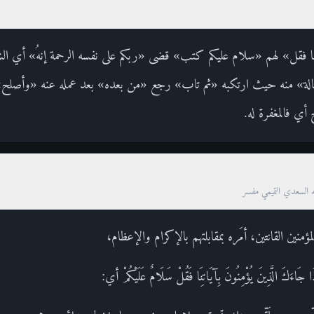
نا فقل» لهم «سلام عليكم كتب» قضى «ربكم على نفسه الرحمة إنهُ» أي الش
هالة» منه حيث ارتكبه «ثم تاب» رجع «من بعده» بعد عمله عنه «وأصلح» 
 أي فالمغفرة له.
ه السعدي التميمي مفسر
ؤمنين القانتين، أمَره بمقابلتهم بالإكرام والإعظام،
 الَّذِينَ يُؤْمِنُونَ بِآيَاتِنَا فَقُلْ سَلَامٌ عَلَيْكُمْ أي: