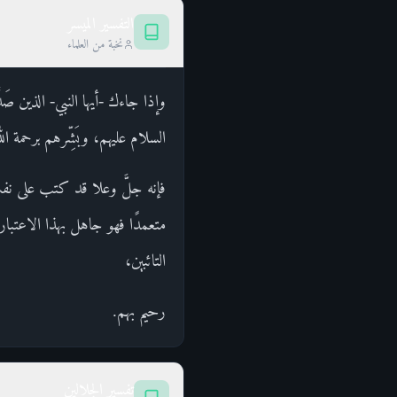
التفسير الميسر
نخبة من العلماء
وإذا جاءك -أيها النبي- الذين صَ
السلام عليهم، وبَشِّرهم برحمة الل
فإنه جلَّ وعلا قد كتب على نفسه 
متعمدًا فهو جاهل بهذا الاعتبار 
التائبين،
رحيم بهم.
تفسير الجلالين