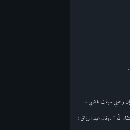
،
 : إن رحمتي سبقت غضبي ،
اء الله " .وقال عبد الرزاق :