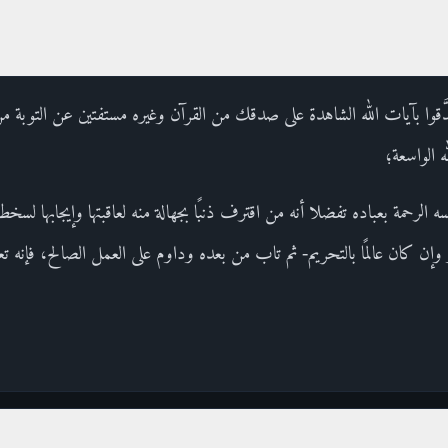
دَّقوا بآيات الله الشاهدة على صدقك من القرآن وغيره مستفتين عن التوبة من ذن
ه الواسعة؛
الرحمة بعباده تفضلا أنه من اقترف ذنبًا بجهالة منه لعاقبتها وإيجابها لسخط
وإن كان عالمًا بالتحريم- ثم تاب من بعده وداوم على العمل الصالح، فإنه تع