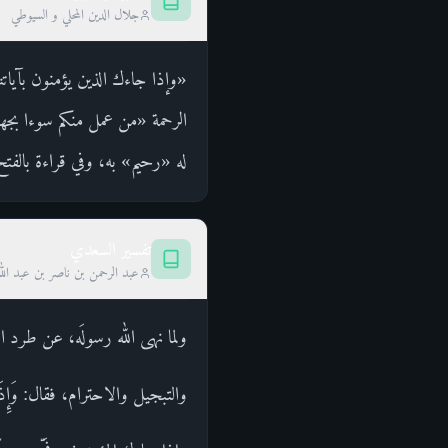
جلال الدين المحلي و السيوطي
«وإذا جاءك الذين يؤمنون بآيات
الرحمة «من عمل منكم سوءا بج
له «رحيم» به، وفي قراءة بالفتح
تفسير السعدي
عبد الرحمن بن ناصر بن عبد الل
ولما نهى الله رسولَه، عن طرد الم
والتبجيل والاحترام، فقال: وَإِذَا جَاءَكَ