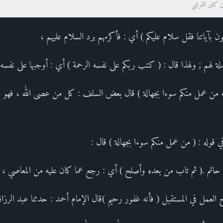
ن كثير القرشي
ن بآياتنا فقل سلام عليكم ) أي : فأكرمهم برد السلام عليهم ،
ملة لهم ; ولهذا قال : ( كتب ربكم على نفسه الرحمة ) أي : أوجبها على نفسه 
 أنه من عمل منكم سوءا بجهالة ) قال بعض السلف : كل من عصى الله ، فهو
 قوله : ( من عمل منكم سوءا بجهالة ) قال :
بي حاتم .( ثم تاب من بعده وأصلح ) أي : رجع عما كان عليه من المعاصي ،
 العمل في المستقبل ( فأنه غفور رحيم )قال الإمام أحمد : حدثنا عبد الرزا