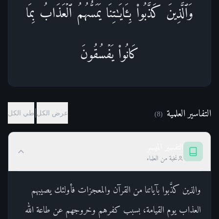
وَٱلَّذِینَ كَذَّبُوا۟ بِـَٔایَـٰتِنَا یَمَسُّهُمُ ٱلۡعَذَابُ بِمَا
كَانُوا۟ یَفۡسُقُونَ
التفاسير العلمية
|
عرض الكل
طي الكل
)
8
(
التفسير الميسر
نخبة من العلماء
والذين كذَّبوا بآياتنا من القرآن والمعجزات فأولئك يصيبهم
العذاب يوم القيامة، بسبب كفرهم وخروجهم عن طاعة الله