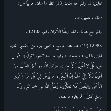
تعليق: 1؛ والمراجع هناك.(18) انظر ما سلف قريبًا ص:
206 ، تعليق: 2 ،
والمراجع هناك. وانظر أيضًا الأثران رقم: 12103 ،
12983.(19) عند هذا الموضع ، انتهى جزء من التقسيم القديم
الذي نقلت عنه نسختنا ، وفيها ما نصه:"يتلوه القولُ في تأويل
قوله قُلْ لا أَقُولُ لَكُمْ عِنْدِي خَزَائِنُ الله وَلا أَعْلَمُ الغَيْبَ وَلاَ
أَقُولُ لَكُمْ إنِّي مَلَكٌ إنْ أَتَّبِعُ إلا مَا يُوحَى إليِّ قُلْ هَلْ يَسْتَوِي
الأَعْمَى والبَصِيرُ أفَلا تتفكَّرُون وَصَلَّى الله على محمد النبي وآله
وسلم كثيرًا" ثم يتلوه ما نصه:
"بِسْمِ اللهِ الرَّحمنِ الرَّحِيم رَبِّ أَعِنْ"