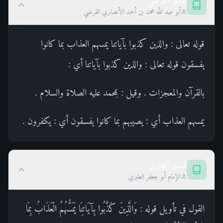
تفسير القرطبي
أبو عبد الله محمد بن أحمد الأنصاري القرطبي
قوله تعالى : والذين كذبوا بآياتنا يمسهم العذاب بما كانوا
يفسقون قوله تعالى : والذين كذبوا بآياتنا أي :
بالقرآن والمعجزات . وقيل : بمحمد عليه الصلاة والسلام .
يمسهم العذاب أي : يصيبهم بما كانوا يفسقون أي : يكفرون .
تفسير الطبري
الإمام أبو جعفر الطبري
القول في تأويل قوله : وَالَّذِينَ كَذَّبُوا بِآيَاتِنَا يَمَسُّهُمُ الْعَذَابُ بِمَا