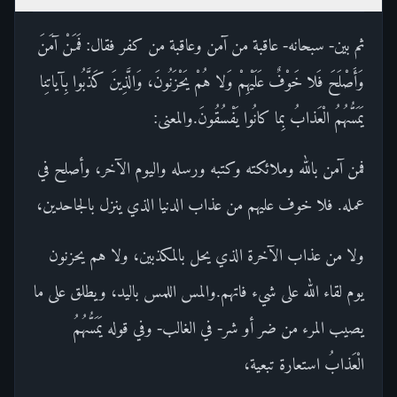
ثم بين- سبحانه- عاقبة من آمن وعاقبة من كفر فقال: فَمَنْ آمَنَ
وَأَصْلَحَ فَلا خَوْفٌ عَلَيْهِمْ وَلا هُمْ يَحْزَنُونَ، وَالَّذِينَ كَذَّبُوا بِآياتِنا
يَمَسُّهُمُ الْعَذابُ بِما كانُوا يَفْسُقُونَ.والمعنى:
فمن آمن بالله وملائكته وكتبه ورسله واليوم الآخر، وأصلح في
عمله. فلا خوف عليهم من عذاب الدنيا الذي ينزل بالجاحدين،
ولا من عذاب الآخرة الذي يحل بالمكذبين، ولا هم يحزنون
يوم لقاء الله على شيء فاتهم.والمس اللمس باليد، ويطلق على ما
يصيب المرء من ضر أو شر- في الغالب- وفي قوله يَمَسُّهُمُ
الْعَذابُ استعارة تبعية،