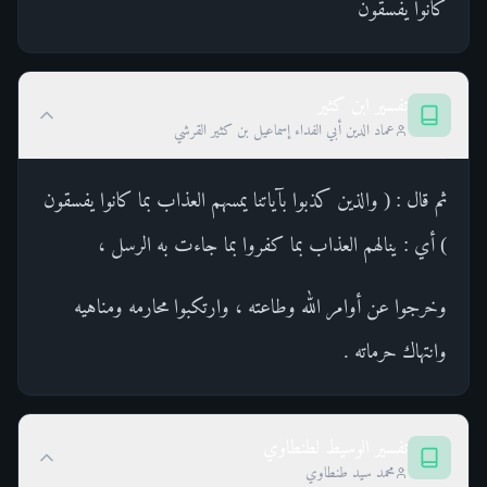
كَانُوا يَفْسُقُونَ
تفسير ابن كثير
عماد الدين أبي الفداء إسماعيل بن كثير القرشي
ثم قال : ( والذين كذبوا بآياتنا يمسهم العذاب بما كانوا يفسقون
) أي : ينالهم العذاب بما كفروا بما جاءت به الرسل ،
وخرجوا عن أوامر الله وطاعته ، وارتكبوا محارمه ومناهيه
وانتهاك حرماته .
تفسير الوسيط لطنطاوي
محمد سيد طنطاوي