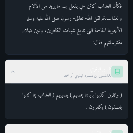
فكأن العذاب كائن حي يفعل بهم ما يريد من الآلام
والعذاب.ثم لقن الله- تعالى- رسوله صلى الله عليه وسلم
الأجوبة الحاسمة التي تدمغ شبهات الكافرين، وتبين ضلال
مقترحاتهم فقال:
تفسير البغوي
الحسين بن مسعود البغوي أبو محمد
( والذين كذبوا بآياتنا يمسهم ) يصيبهم ( العذاب بما كانوا
يفسقون ) يكفرون .