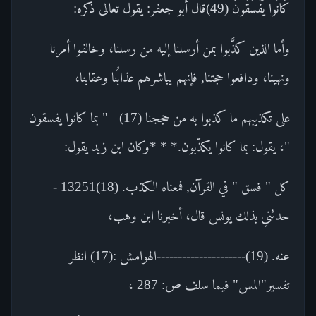
كَانُوا يَفْسُقُونَ (49)قال أبو جعفر: يقول تعالى ذكره:
وأما الذين كذَّبوا بمن أرسلنا إليه من رسلنا، وخالفوا أمرنا
ونهينا، ودافعوا حجتنا, فإنهم يباشرهم عذابُنا وعقابنا،
على تكذيبهم ما كذبوا به من حججنا (17) =" بما كانوا يفسقون
"، يقول: بما كانوا يكذّبون.* * *وكان ابن زيد يقول:
كل " فسق " في القرآن, فمعناه الكذب. (18)13251 -
حدثني بذلك يونس قال، أخبرنا ابن وهب،
عنه. (19)---------------------الهوامش :(17) انظر
تفسير"المس" فيما سلف ص: 287 ،