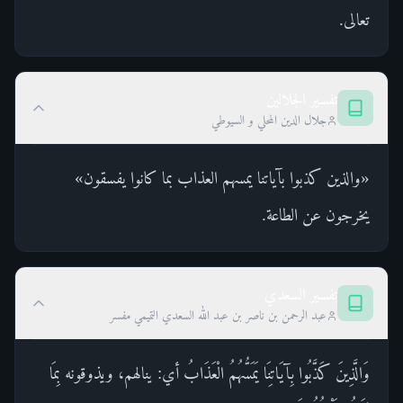
تعالى.
تفسير الجلالين
جلال الدين المحلي و السيوطي
«والذين كذبوا بآياتنا يمسهم العذاب بما كانوا يفسقون»
يخرجون عن الطاعة.
تفسير السعدي
عبد الرحمن بن ناصر بن عبد الله السعدي التميمي مفسر
وَالَّذِينَ كَذَّبُوا بِآيَاتِنَا يَمَسُّهُمُ الْعَذَابُ أي: ينالهم، ويذوقونه بِمَا