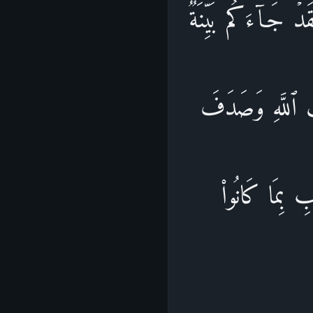
َقَدۡ جَاۤءَكُم بَیِّنَةࣱ
ٰتِ ٱللَّهِ وَصَدَفَ
ِ بِمَا كَانُوا۟