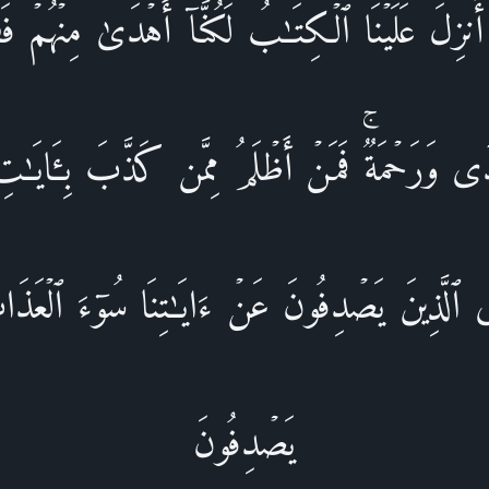
اۤ أُنزِلَ عَلَیۡنَا ٱلۡكِتَـٰبُ لَكُنَّاۤ أَهۡدَىٰ مِنۡهُمۡۚ ف
ࣰى وَرَحۡمَةࣱۚ فَمَنۡ أَظۡلَمُ مِمَّن كَذَّبَ بِـَٔایَـ
ی ٱلَّذِینَ یَصۡدِفُونَ عَنۡ ءَایَـٰتِنَا سُوۤءَ ٱلۡعَذَاب
یَصۡدِفُونَ