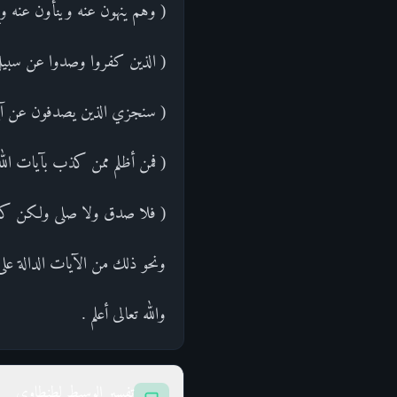
( وهم ينهون عنه وينأون عنه وإن يهلكون إ
( الذين كفروا وصدوا عن سبيل الله زدناهم عذا
( سنجزي الذين يصدفون عن آياتن
( فمن أظلم ممن كذب بآيات الله
( فلا صدق ولا صلى ولكن كذب وتولى 
ونحو ذلك من الآيات الدالة على
والله تعالى أعلم .
تفسير الوسيط لطنطاوي