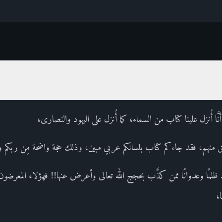
أنَّا أُنزل علينا كتاب من السماء، كما أُنزل على اليهود والنصارى،
 الحق منهم، فقد جاءكم كتاب بلسانكم عربي مبين، وذلك حجة واضحة مِن ربكم
ظلمًا وعدوانًا ممن كذَّب بحجج الله تعالى وأعرض عنها!! فهؤلاء المعرضون س
،