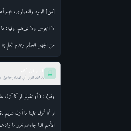
[من] اليهود والنصارى، فهم أه
لا المجوس ولا غيرهم. وفيه: ما 
من الجهل العظيم وعدم العلم بم
تفسير ابن كثير
عماد الدين أبي الفداء إسماعيل ب
وقوله : ( أو تقولوا لو أنا أنزل ع
لو أنا أنزل علينا ما أنزل عليه
الأمم فلما جاءهم نذير ما زادهم 