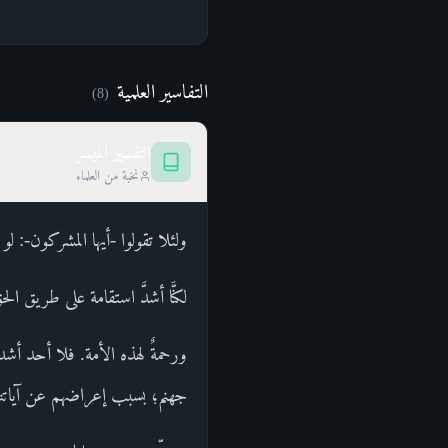
التفاسير العلمية
)
8
(
التفسير الميسر
نخبة من العلماء
ولئلا تقولوا -أيها المشركون-: لو 
لكنَّا أشدَّ استقامة على طريق
ورحمةٌ لهذه الأمة. فلا أحد أشد 
جهنم؛ بسبب إعراضهم عن آياتنا