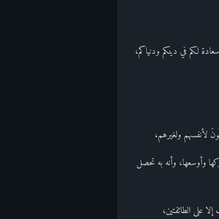
ي: سعادة لكم في دينكم ودنياكم،
دِفُونَ لأنفسهم ولغيرهم،
وأبركها وأوسعها، وأنه به تحصل
إلا على الطائفتين،