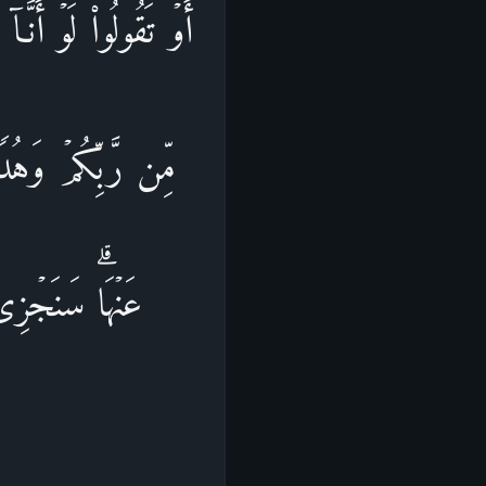
أَوۡ تَقُولُوا۟ لَوۡ أَنَّ
مِّن رَّبِّكُمۡ وَهُد
عَنۡهَاۗ سَنَجۡزِ