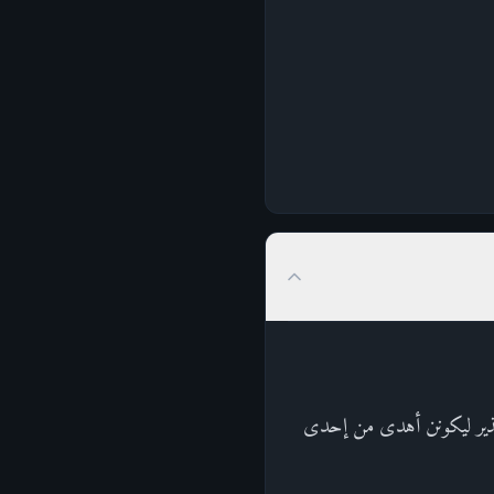
هم نذير ليكونن أهدى من إحدى