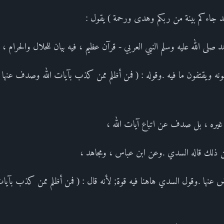
 صلى الله عليه وسلم النبي العربي - قرآن عظيم ، فيه بيان للحلال والحرام ،
عونه ويقتفون ما فيه .وقوله : ( فمن أظلم ممن كذب بآيات الله وصدف عنها ) 
 غيره ، بل صدف عن اتباع آيات الله ،
لك قاله السدي .وعن ابن عباس ، ومجاهد ،
عنها .وقول السدي هاهنا فيه قوة; لأنه قال : ( فمن أظلم ممن كذب بآيات