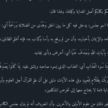
 بكتابكم أصل الهداية وكمالها، ولهذا قال:
َبِّكُمْ وهذا اسم جنس، يدخل فيه كل ما يبين الحق وَهُدًى من الضلالة وَرَحْمَةٌ أ
 والإيمان بأخباره، وأن من لم يرفع به رأسا وكذب به، فإنه أظلم الظالمين،
ذَّبَ بِآيَاتِ اللَّهِ وَصَدَفَ عَنْهَا أي: أعرض ونأى بجانبه.
 آيَاتِنَا سُوءَ الْعَذَابِ أي: العذاب الذي يسوء صاحبه ويشق عليه. بِمَا كَانُوا يَصْ
بُّكَ بِظَلَّامٍ لِلْعَبِيدِ وفي هذه الآيات دليل على أن علم القرآن أجل العلوم 
اية تامة لا يحتاج معها إلى تخرص المتكلمين،
لغير ذلك من علوم الأولين والآخرين. وأن المعروف أنه لم ينزل جنس الكتاب 