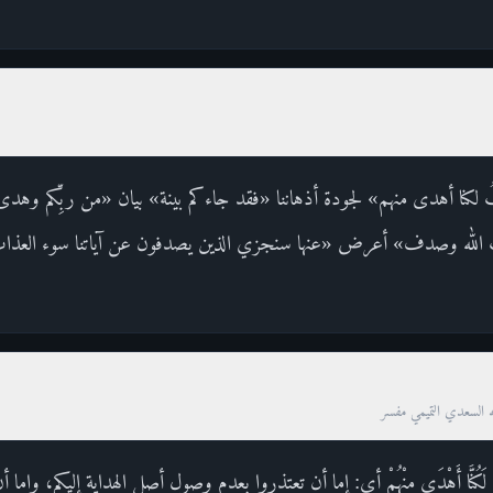
كتابُ لكنا أهدى منهم» لجودة أذهاننا «فقد جاءكم بينة» بيان «من ربِّكم وه
ت الله وصدف» أعرض «عنها سنجزي الذين يصدفون عن آياتنا سوء العذاب
ه السعدي التميمي مفسر
يْنَا الْكِتَابُ لَكُنَّا أَهْدَى مِنْهُمْ أي: إما أن تعتذروا بعدم وصول أصل الهداية إليكم، وإم