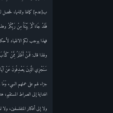
ب[عدم] كمالها وتمامها، فحصل لكم
فَقَدْ جَاءَكُمْ بَيِّنَةٌ مِنْ ر
فهذا يوجب لكم الانقياد لأحكامه
ولهذا قال: فَمَنْ أَظْلَمُ مِمَّنْ كَ
سَنَجْزِي الَّذِينَ يَصْدِفُونَ عَنْ
جزاء لهم على عملهم السيء وَمَا رَ
الهداية إلى الصراط المستقيم، هد
ولا إلى أفكار المتفلسفين، ولا 