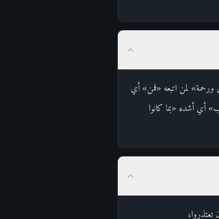
دى ورحمة» لمن اتبعه «فمن» أي
» أي أشده «بما كانوا
ا أن تعتذروا،