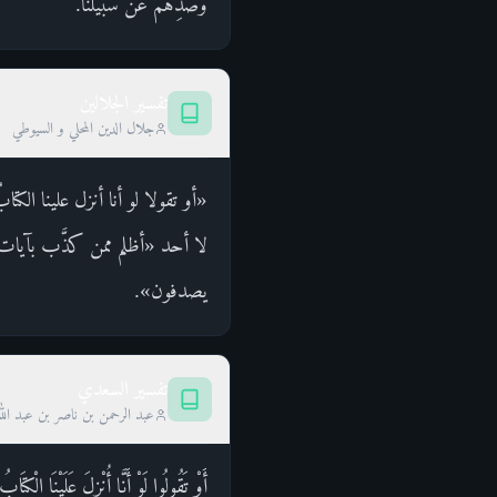
وصدِّهم عن سبيلنا.
تفسير الجلالين
جلال الدين المحلي و السيوطي
«أو تقولا لو أنا أنزل علينا ال
لا أحد «أظلم ممن كذَّب بآيا
يصدفون».
تفسير السعدي
عبد الرحمن بن ناصر بن عبد الل
أَوْ تَقُولُوا لَوْ أَنَّا أُنْزِلَ عَلَ