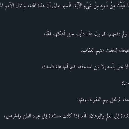
َ اللَّهُ مَا عَبَدْنَا مِنْ دُونِهِ مِنْ شَيْءٍ الآية. فأخبر تعالى أن هذة الحجة، لم تزل ال
 ولم تنفعهم، فلم يزل هذا دأبهم حتى أهكلهم الله،
حيحة، لدفعت عنهم العقاب،
لا يحل بأسه إلا بمن استحقه، فعلم أنها حجة فاسدة،
ها:
ة، لم تحل بهم العقوبة. ومنها:
تندة إلى العلم والبرهان، فأما إذا كانت مستندة إلى مجرد الظن والخرص،