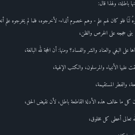
ا باطلة، ولهذا قال:
خْرِجُوهُ لَنَا فلو كان لهم علم - وهم خصوم ألداء- لأخرجوه، فلما لم يخرجوه علم أنه لا ع
صُونَ ومَنْ بنى حججه على الخرص والظن،
لى البغي والعناد والشر والفساد؟ ومنها: أن الحجة لله البالغة،
قت عليها الأنبياء والمرسلون، والكتب الإلهية،
حة، والفطر المستقيمة،
أن كل ما خالف هذه الأدلة القاطعة باطل، لأن نقيض الحق،
لله تعالى أعطى كل مخلوق،