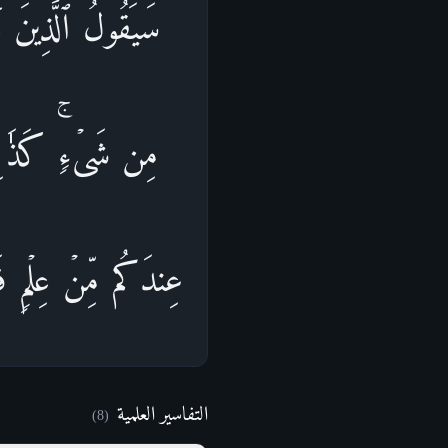
سَیَقُولُ ٱلَّذِینَ أَ
مِن شَیۡءࣲۚ كَذَ ٰ⁠ل
عِندَكُم مِّنۡ عِلۡمࣲ فَت
التفاسير العلمية
)
8
(