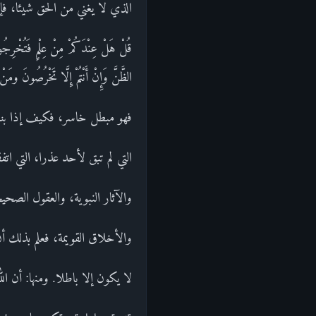
الذي لا يغني من الحق شيئا، فإنه
قُلْ هَلْ عِنْدَكُمْ مِنْ عِلْمٍ فَتُ
الظَّنَّ وَإِنْ أَنْتُمْ إِلَّا تَخْرُ
فهو مبطل خاسر، فكيف إذا بناها ع
التي لم تبق لأحد عذرا، التي اتف
والآثار النبوية، والعقول الصحي
والأخلاق القويمة، فعلم بذلك 
لا يكون إلا باطلا. ومنها: أن ا