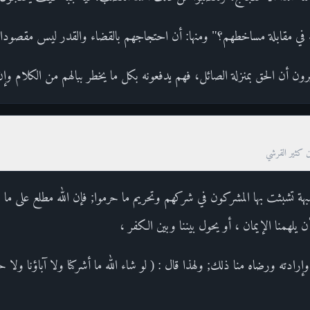
في مقابلة مساخطهم؟" ومنها: أن احتجاجهم بالقضاء والقدر ليس مقصودا،
رون أن الحق بمنزلة الصائل، فهم يدفعونه بكل ما يخطر ببالهم من الكلام وإ
ن كثير القرشي
بهة تشبثت بها المشركون في شركهم وتحريم ما حرموا; فإن الله مطلع على ما 
 يلهمنا الإيمان ، أو يحول بيننا وبين الكفر ،
وإرادته ورضاه منا ذلك; ولهذا قال : ( لو شاء الله ما أشركنا ولا آباؤنا ولا 