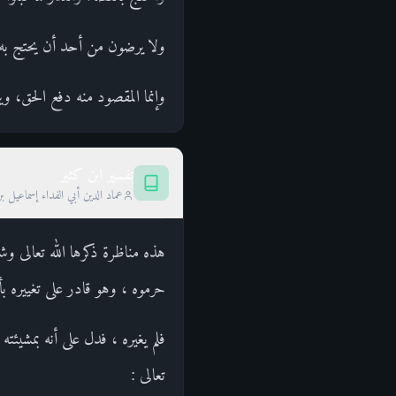
ولا يرضون من أحد أن يحتج به 
وإنما المقصود منه دفع الحق، وي
تفسير ابن كثير
عماد الدين أبي الفداء إسماعيل ب
هذه مناظرة ذكرها الله تعالى وش
حرموه ، وهو قادر على تغييره بأن
فلم يغيره ، فدل على أنه بمشيئته 
تعالى :