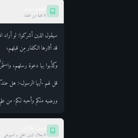
التفسير الميسر
نخبة من العلماء
سيقول الذين أشركوا: لو أراد الل
قد أثارها الكفار مِن قبلهم،
وكذَّبوا بها دعوة رسلهم، واستمَ
قل لهم -أيها الرسول-: هل عندكم
ورضيه منكم وأحبه لكم- من علم ص
تفسير الجلالين
جلال الدين المحلي و السيوطي