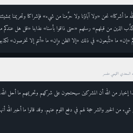
ه ما أشركنا» نحن «ولا آباؤنا ولا حرَّمنا من شيء» فإشراكنا وتحريمنا بمشيئ
 الذين من قبلهم» رسلهم «حتى ذاقوا بأسنا» عذابنا «قل هل عندكم من 
 «إن» ما «تتَّبعون» في ذلك «إلا الظن وإن» ما «أنتم إلا تخرصون» تكذبو
ه السعدي التميمي مفسر
شيء من الخير والشر حجة لهم في دفع اللوم عنهم. وقد قالوا ما أخبر الله أنهم