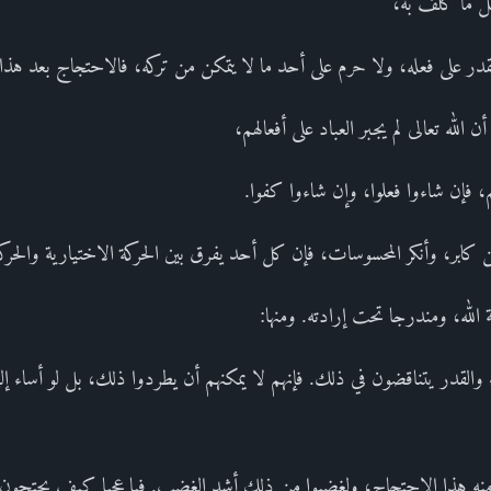
عل ما كلف به،
قدر على فعله، ولا حرم على أحد ما لا يتمكن من تركه، فالاحتجاج بعد هذا 
لله تعالى لم يجبر العباد على أفعالهم،
، فإن شاءوا فعلوا، وإن شاءوا كفوا.
ن كابر، وأنكر المحسوسات، فإن كل أحد يفرق بين الحركة الاختيارية والحرك
الله، ومندرجا تحت إرادته. ومنها:
اء والقدر يتناقضون في ذلك. فإنهم لا يمكنهم أن يطردوا ذلك، بل لو أساء
وا منه هذا الاحتجاج، ولغضبوا من ذلك أشد الغضب. فيا عجبا كيف يحتجون 