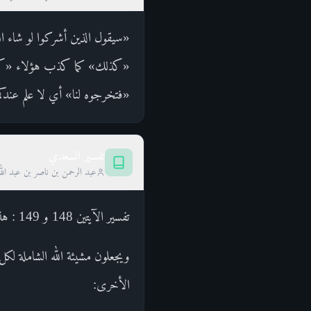
«سيقول الذين أشركوا لو شاء الل
«كذلك» كما كذب هؤلاء «كذَّب
«فتخرجوه لنا» أي لا علم عندكم
تفسير السعدي
عبد الرحمن بن ناصر بن عبد الل
تفسير الآيتين 148 و 149 : هذا إخبار من الله أن المشركين سيحتجون على شركهم وتحريمهم ما أحل الله، بالقضاء والقدر،
ويجعلون مشيئة الله الشاملة لكل 
الأخرى: