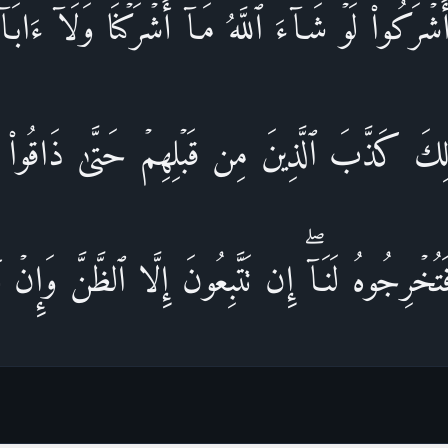
شۡرَكُوا۟ لَوۡ شَاۤءَ ٱللَّهُ مَاۤ أَشۡرَكۡنَا وَلَاۤ ءَابَاۤؤ
ِكَ كَذَّبَ ٱلَّذِینَ مِن قَبۡلِهِمۡ حَتَّىٰ ذَاقُوا۟ ب
ُخۡرِجُوهُ لَنَاۤۖ إِن تَتَّبِعُونَ إِلَّا ٱلظَّنَّ وَإِنۡ أَ