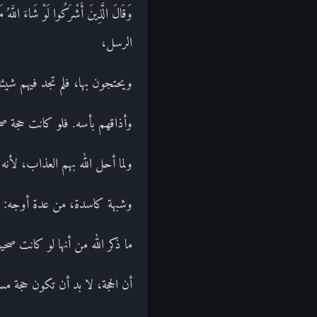
وَقَالَ الَّذِينَ أَشْرَكُوا لَوْ شَاء
الرسل،
ويحتجون بها، فلم تجد فيهم شيئا
وأذاقهم بأسه. فلو كانت حجة ص
ولما أحل الله بهم العذاب، لأنه 
وشبهة كاسدة، من عدة أوجه: من
ما ذكر الله من أنها لو كانت صحيح
أن الحجة، لا بد أن تكون حجة مس