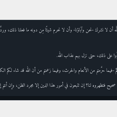
ه أن لا نشرك -نحن وآباؤنا- وأن لا نحرم شيئًا مِن دونه ما فعلنا ذلك، وردَّ 
رُّوا على ذلك، حتى نزل بهم عذاب الله.
 -فيما حرَّمتم من الأنعام والحرث، وفيما زعمتم من أن الله قد شاء لكم الك
حيح فتظهروه لنا؟ إن تتبعون في أمور هذا الدين إلا مجرد الظن، وإن أنتم إ