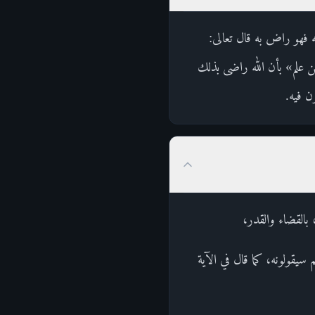
ته فهو راض به قال تعالى:
علم» بأن الله راضى بذلك
ن فيه.
 سيقولونه، كما قال في الآية