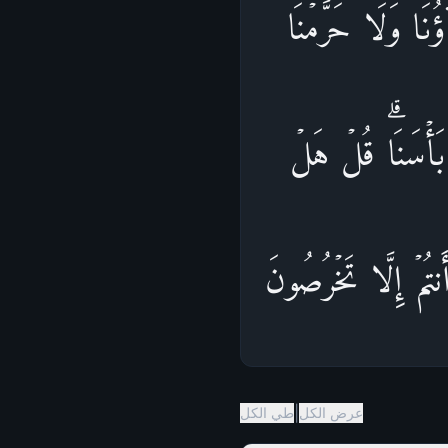
ُنَا وَلَا حَرَّمۡنَا
َأۡسَنَاۗ قُلۡ هَلۡ
نتُمۡ إِلَّا تَخۡرُصُونَ
|
عرض الكل
طي الكل