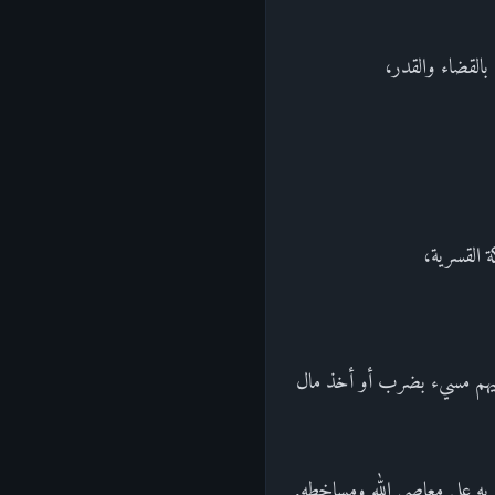
بالقضاء والقدر،
ة القسرية،
 إليهم مسيء بضرب أو أخذ مال
به على معاصي الله ومساخطه.