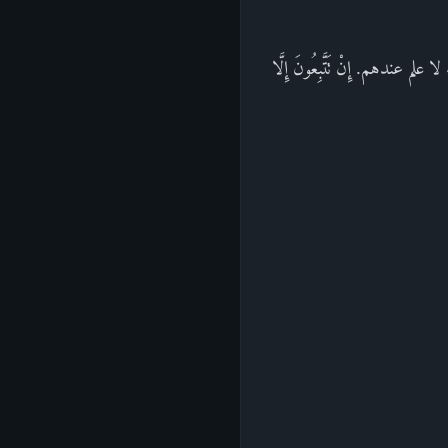
لم عندهم. إِنْ تَتَّبِعُونَ إِلَّا