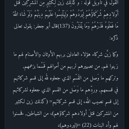
القول في تأويل قوله : وَكَذَلِكَ زَيَّنَ لِكَثِيرٍ مِنَ الْمُشْرِكِينَ قَتْلَ
أَوْلادِهِمْ شُرَكَاؤُهُمْ لِيُرْدُوهُمْ وَلِيَلْبِسُوا عَلَيْهِمْ دِينَهُمْ وَلَوْ شَاءَ اللَّهُ
مَا فَعَلُوهُ فَذَرْهُمْ وَمَا يَفْتَرُونَ (137)قال أبو جعفر: يقول تعالى
ذكره:
وكما زيَّن شركاء هؤلاء العادلين بربهم الأوثان والأصنام لهم ما
زينوا لهم, من تصييرهم لربهم من أموالهم قَسْما بزعمهم,
وتركهم ما وَصل من القَسْم الذي جعلوه لله إلى قسم شركائهم
في قسمهم, وردِّهم ما وَصَل من القسم الذي جعلوه لشركائهم
إلى قسم نصيب الله، إلى قسم شركائهم= (كذلك زين لكثير
من المشركين قتلَ أولادهم شركاؤهم)، من الشياطين, فحسنوا
لهم وأد البنات (22) =(ليردوهم)،