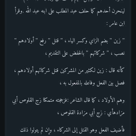
لينحرن أحدهم كما حلف عبد المطلب على ابنه عبد الله .وقرأ
ابن عامر :
" زين " بضم الزاي وكسر الياء ، " قتل " رفع " أولادهم "
نصب ، " شركائهم " بالخفض على التقديم ،
كأنه قال : زين لكثير من المشركين قتل شركائهم أولادهم ،
فصل بين الفعل وفاعله بالمفعول به ،
وهم الأولاد ، كما قال الشاعر :فزججته متمكنا زج القلوص أبي
مزادهأي : زج أبي مزادة القلوص ،
فأضيف الفعل وهو القتل إلى الشركاء ، وإن لم يتولوا ذلك