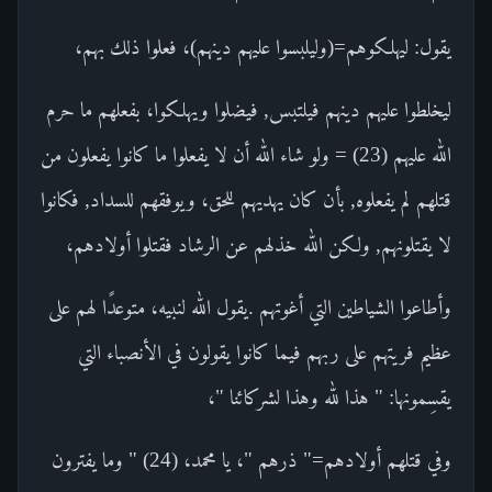
يقول: ليهلكوهم=(وليلبسوا عليهم دينهم)، فعلوا ذلك بهم،
ليخلطوا عليهم دينهم فيلتبس, فيضلوا ويهلكوا، بفعلهم ما حرم
الله عليهم (23) = ولو شاء الله أن لا يفعلوا ما كانوا يفعلون من
قتلهم لم يفعلوه, بأن كان يهديهم للحق، ويوفقهم للسداد, فكانوا
لا يقتلونهم, ولكن الله خذلهم عن الرشاد فقتلوا أولادهم،
وأطاعوا الشياطين التي أغوتهم .يقول الله لنبيه، متوعدًا لهم على
عظيم فريتهم على ربهم فيما كانوا يقولون في الأنصباء التي
يقسِمونها: " هذا لله وهذا لشركائنا "،
وفي قتلهم أولادهم=" ذرهم "، يا محمد، (24) " وما يفترون