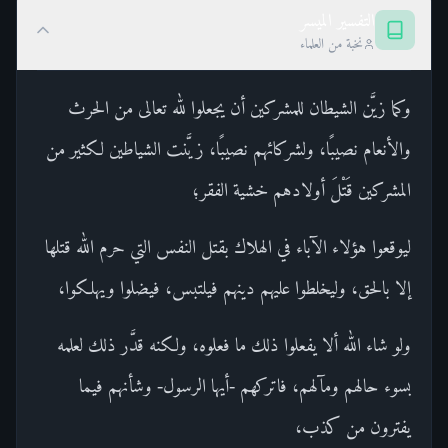
التفسير الميسر
نخبة من العلماء
وكما زيَّن الشيطان للمشركين أن يجعلوا لله تعالى من الحرث
والأنعام نصيبًا، ولشركائهم نصيبًا، زيَّنت الشياطين لكثير من
المشركين قَتْلَ أولادهم خشية الفقر؛
ليوقعوا هؤلاء الآباء في الهلاك بقتل النفس التي حرم الله قتلها
إلا بالحق، وليخلطوا عليهم دينهم فيلتبس، فيضلوا ويهلكوا،
ولو شاء الله ألا يفعلوا ذلك ما فعلوه، ولكنه قدَّر ذلك لعلمه
بسوء حالهم ومآلهم، فاتركهم -أيها الرسول- وشأنهم فيما
يفترون من كذب،