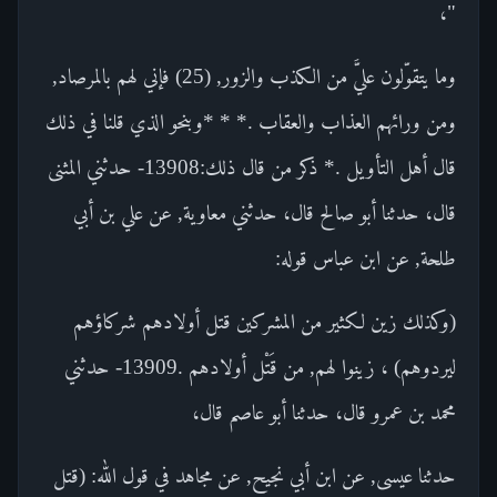
"،
وما يتقوّلون عليَّ من الكذب والزور, (25) فإني لهم بالمرصاد,
ومن ورائهم العذاب والعقاب .* * *وبنحو الذي قلنا في ذلك
قال أهل التأويل .* ذكر من قال ذلك:13908- حدثني المثنى
قال، حدثنا أبو صالح قال، حدثني معاوية, عن علي بن أبي
طلحة, عن ابن عباس قوله:
(وكذلك زين لكثير من المشركين قتل أولادهم شركاؤهم
ليردوهم) ، زينوا لهم, من قَتْل أولادهم .13909- حدثني
محمد بن عمرو قال، حدثنا أبو عاصم قال،
حدثنا عيسى, عن ابن أبي نجيح, عن مجاهد في قول الله: (قتل