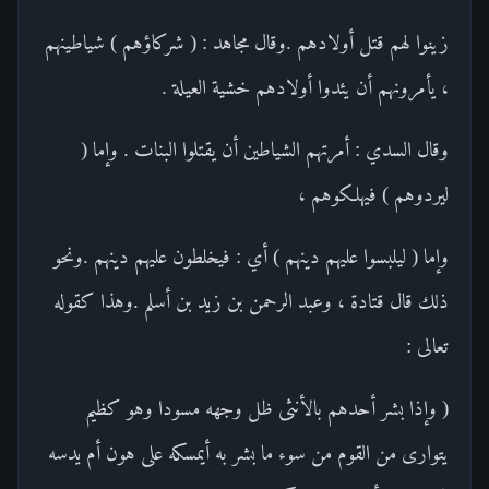
زينوا لهم قتل أولادهم .وقال مجاهد : ( شركاؤهم ) شياطينهم
، يأمرونهم أن يئدوا أولادهم خشية العيلة .
وقال السدي : أمرتهم الشياطين أن يقتلوا البنات . وإما (
ليردوهم ) فيهلكوهم ،
وإما ( ليلبسوا عليهم دينهم ) أي : فيخلطون عليهم دينهم .ونحو
ذلك قال قتادة ، وعبد الرحمن بن زيد بن أسلم .وهذا كقوله
تعالى :
( وإذا بشر أحدهم بالأنثى ظل وجهه مسودا وهو كظيم
يتوارى من القوم من سوء ما بشر به أيمسكه على هون أم يدسه