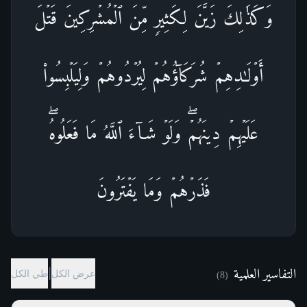
وَكَذَ ٰ⁠لِكَ زَیَّنَ لِكَثِیرࣲ مِّنَ ٱلۡمُشۡرِكِینَ قَتۡلَ
أَوۡلَـٰدِهِمۡ شُرَكَاۤؤُهُمۡ لِیُرۡدُوهُمۡ وَلِیَلۡبِسُوا۟
عَلَیۡهِمۡ دِینَهُمۡۖ وَلَوۡ شَاۤءَ ٱللَّهُ مَا فَعَلُوهُۖ
فَذَرۡهُمۡ وَمَا یَفۡتَرُونَ
التفاسير العلمية
|
عرض الكل
طي الكل
)
8
(