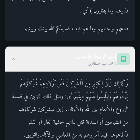
فذرهم وما يفترون ) أي :
فدعهم واجتنبهم وما هم فيه ، فسيحكم الله بينك وبينهم .
تفسير الوسيط لطنطاوي
محمد سيد طنطاوي
وَكَذلِكَ زَيَّنَ لِكَثِيرٍ مِنَ الْمُشْرِكِينَ قَتْلَ أَوْلادِهِمْ شُرَكاؤُهُمْ
لِيُرْدُوهُمْ وَلِيَلْبِسُوا عَلَيْهِمْ دِينَهُمْ.أى: ومثل ذلك التزيين في قسمة
الزروع والأنعام بين الله والأوثان، زين للمشركين شركاؤهم
من الشياطين أو السدنة قتل بناتهم خشية العار أو الفقر
فأطاعوهم فيما أمروهم به من المعاصي والآثام.والتزيين: