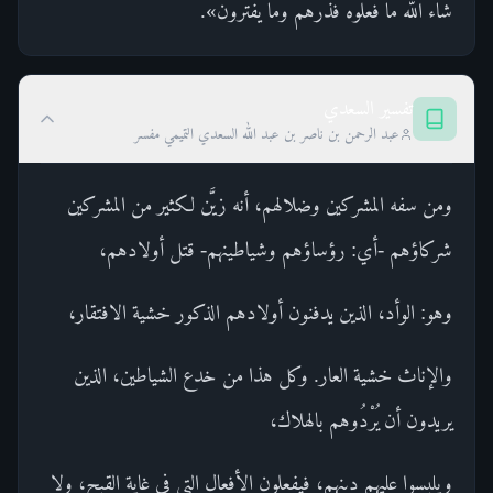
شاء الله ما فعلوه فذرهم وما يفترون».
تفسير السعدي
عبد الرحمن بن ناصر بن عبد الله السعدي التميمي مفسر
ومن سفه المشركين وضلالهم، أنه زيَّن لكثير من المشركين
شركاؤهم -أي: رؤساؤهم وشياطينهم- قتل أولادهم،
وهو: الوأد، الذين يدفنون أولادهم الذكور خشية الافتقار،
والإناث خشية العار. وكل هذا من خدع الشياطين، الذين
يريدون أن يُرْدُوهم بالهلاك،
ويلبسوا عليهم دينهم، فيفعلون الأفعال التي في غاية القبح، ولا