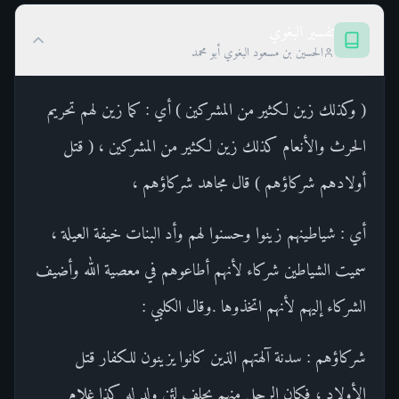
تفسير البغوي
الحسين بن مسعود البغوي أبو محمد
( وكذلك زين لكثير من المشركين ) أي : كما زين لهم تحريم
الحرث والأنعام كذلك زين لكثير من المشركين ، ( قتل
أولادهم شركاؤهم ) قال مجاهد شركاؤهم ،
أي : شياطينهم زينوا وحسنوا لهم وأد البنات خيفة العيلة ،
سميت الشياطين شركاء لأنهم أطاعوهم في معصية الله وأضيف
الشركاء إليهم لأنهم اتخذوها .وقال الكلبي :
شركاؤهم : سدنة آلهتهم الذين كانوا يزينون للكفار قتل
الأولاد ، فكان الرجل منهم يحلف لئن ولد له كذا غلام