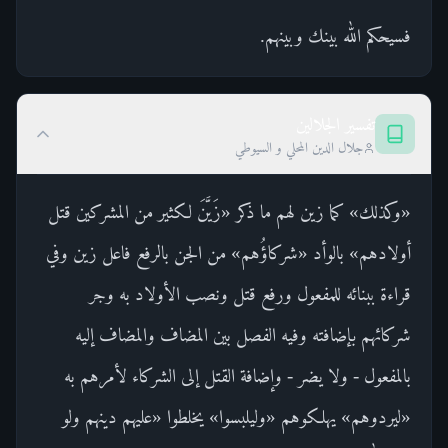
فسيحكم الله بينك وبينهم.
تفسير الجلالين
جلال الدين المحلي و السيوطي
«وكذلك» كما زين لهم ما ذكر «زَيَّنَ لكثير من المشركين قتل
أولادهم» بالوأد «شركاؤُهم» من الجن بالرفع فاعل زين وفي
قراءة ببنائه للمفعول ورفع قتل ونصب الأولاد به وجر
شركائهم بإضافته وفيه الفصل بين المضاف والمضاف إليه
بالمفعول - ولا يضر - وإضافة القتل إلى الشركاء لأمرهم به
«ليردوهم» يهلكوهم «وليلبسوا» يخلطوا «عليهم دينهم ولو