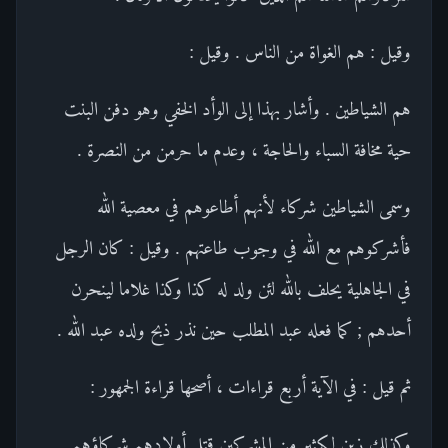
وقيل : هم الغواة من الناس . وقيل :
هم الشياطين . وأشار بهذا إلى الوأد الخفي وهو دفن البنت
حية مخافة السباء والحاجة ، وعدم ما حرمن من النصرة .
وسمى الشياطين شركاء لأنهم أطاعوهم في معصية الله
فأشركوهم مع الله في وجوب طاعتهم . وقيل : كان الرجل
في الجاهلية يحلف بالله لئن ولد له كذا وكذا غلاما لينحرن
أحدهم ; كما فعله عبد المطلب حين نذر ذبح ولده عبد الله .
ثم قيل : في الآية أربع قراءات ، أصحها قراءة الجمهور :
وكذلك زين لكثير من المشركين قتل أولادهم شركاؤهم