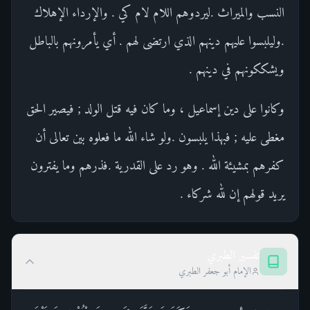
النسب والميراث .ليردوهم اللام لام كي . والإرداء الإهلاك
.وليلبسوا عليهم دينهم الذي ارتضى لهم . أي يأمرونهم بالباطل
ويشككونهم في دينهم .
وكانوا على دين إسماعيل ، وما كان فيه قتل الولد ; فيصير الحق
مغطى عليه ; فبهذا يلبسون .ولو شاء الله ما فعلوه بين تعالى أن
كفرهم بمشيئة الله . وهو رد على القدرية .فذرهم وما يفترون
يريد قولهم إن لله شركاء .
تفسير الطبري
الإمام أبو جعفر الطبري