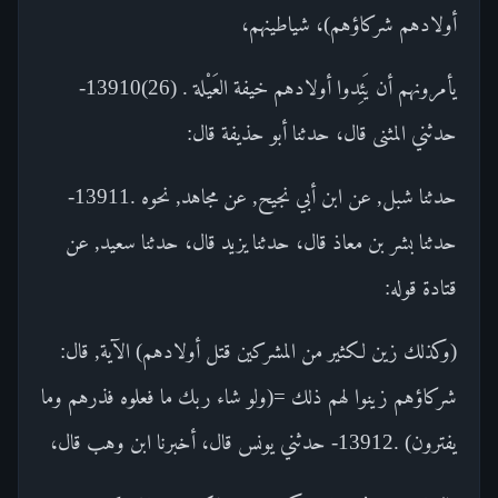
أولادهم شركاؤهم)، شياطينهم،
يأمرونهم أن يَئِدوا أولادهم خيفة العَيْلة . (26)13910-
حدثني المثنى قال، حدثنا أبو حذيفة قال:
حدثنا شبل, عن ابن أبي نجيح, عن مجاهد, نحوه .13911-
حدثنا بشر بن معاذ قال، حدثنا يزيد قال، حدثنا سعيد, عن
قتادة قوله:
(وكذلك زين لكثير من المشركين قتل أولادهم) الآية, قال:
شركاؤهم زينوا لهم ذلك =(ولو شاء ربك ما فعلوه فذرهم وما
يفترون) .13912- حدثني يونس قال، أخبرنا ابن وهب قال،