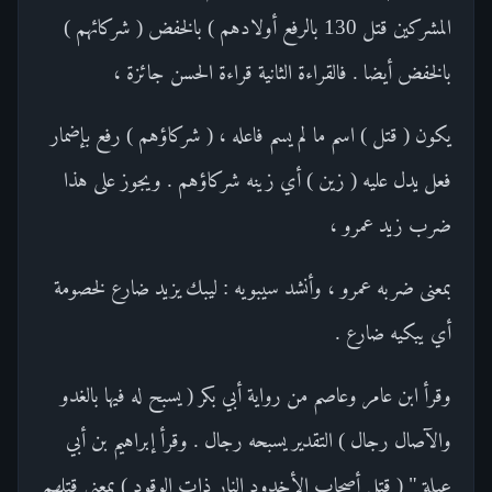
المشركين قتل 130 بالرفع أولادهم ) بالخفض ( شركائهم )
بالخفض أيضا . فالقراءة الثانية قراءة الحسن جائزة ،
يكون ( قتل ) اسم ما لم يسم فاعله ، ( شركاؤهم ) رفع بإضمار
فعل يدل عليه ( زين ) أي زينه شركاؤهم . ويجوز على هذا
ضرب زيد عمرو ،
بمعنى ضربه عمرو ، وأنشد سيبويه : ليبك يزيد ضارع لخصومة
أي يبكيه ضارع .
وقرأ ابن عامر وعاصم من رواية أبي بكر ( يسبح له فيها بالغدو
والآصال رجال ) التقدير يسبحه رجال . وقرأ إبراهيم بن أبي
عبلة " ( قتل أصحاب الأخدود النار ذات الوقود ) بمعنى قتلهم