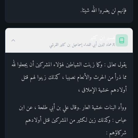
فإنهم لن يضروا الله شيئا.
تفسير ابن كثير
عماد الدين أبي الفداء إسماعيل بن كثير القرشي
يقول تعالى : وكما زينت الشياطين لهؤلاء المشركين أن يجعلوا لله
مما ذرأ من الحرث والأنعام نصيبا ، كذلك زينوا لهم قتل
أولادهم خشية الإملاق ،
ووأد البنات خشية العار .وقال علي بن أبي طلحة ، عن ابن
عباس : وكذلك زين لكثير من المشركين قتل أولادهم
شركاؤهم :