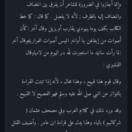
وإنما أجازوا في الضرورة للشاعر أن يفرق بين المضاف
والمضاف إليه بالظرف ; لأنه لا يفصل . كما قال : كما خط
الكتاب بكف يوما يهودي يقارب أو يزيل وقال آخر :كأن
أصوات من إيغالهن بنا أواخر الميس أصوات الفراريجوقال آخر
:لما رأت ساتيد ما استعبرت لله در اليوم من لامهاوقال
القشيري :
وقال قوم هذا قبيح ، وهذا محال ، لأنه إذا ثبتت القراءة
بالتواتر عن النبي صلى الله عليه وسلم فهو الفصيح لا القبيح .
وقد ورد ذلك في كلام العرب وفي مصحف عثمان (
شركائهم ) بالياء وهذا يدل على قراءة ابن عامر . وأضيف القتل