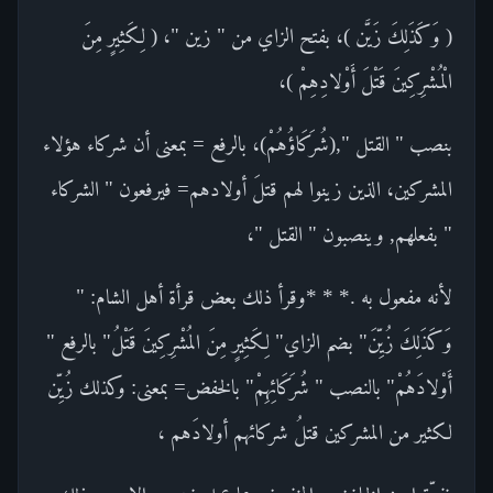
( وَكَذَلِكَ زَيَّن )، بفتح الزاي من " زين "، ( لِكَثِيرٍ مِنَ
الْمُشْرِكِينَ قَتْلَ أَوْلادِهِمْ )،
بنصب " القتل ",(شُرَكَاؤُهُمْ)، بالرفع = بمعنى أن شركاء هؤلاء
المشركين، الذين زينوا لهم قتلَ أولادهم= فيرفعون " الشركاء
" بفعلهم, وينصبون " القتل "،
لأنه مفعول به .* * *وقرأ ذلك بعض قرأة أهل الشام: "
وَكَذَلِكَ زُيِّنَ" بضم الزاي" لِكَثِيرٍ مِنَ المُشْرِكِينَ قَتْلُ" بالرفع "
أَوْلادَهُمْ" بالنصب " شُرَكَائِهِمْ" بالخفض= بمعنى: وكذلك زُيِّن
لكثير من المشركين قتلُ شركائهم أولادَهم ،