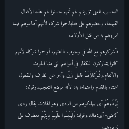
التحسين، فمعنى تزيينهم لهم أنهم حسنوا لهم هذه الأفعال
القبيحة، وحضوهم على فعلها.سموا شركاء لأنهم أطاعوهم فيما
امروهم به من قتل الأولاد،
فأشركوهم مع الله في وجوب طاعتهم، أو سموا شركاء لأنهم
كانوا يشاركون الكفار في أموالهم التي منها الحرث
والأنعام.وشُرَكاؤُهُمْ فاعل زَيَّنَ وأخر عن الظرف والمفعول
اعتناء بالمقدم واهتماما به، لأنه موضع التعجب.وقوله:
لِيُرْدُوهُمْ أى ليهلكوهم من الردى وهو الهلاك. يقال ردى-
كرضى- أى:هلك.وقوله: وَلِيَلْبِسُوا عَلَيْهِمْ دِينَهُمْ معطوف على
ليردوهم،