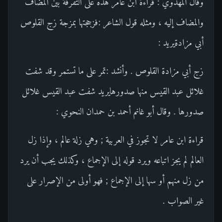
وقال المهدوي : قراءة ابن عامر هذه على التفرقة بين المضاف
والمضاف إليه ، ومثله قول الشاعر :فزججتها بمزجة زج القلوص
أبي مزادةيريد :
زج أبي مزادة القلوص . وأنشد :تمر على ما تستمر وقد شفت
غلائل عبد القيس منها صدورهايريد شفت عبد القيس غلائل
صدورها . وقال أبو غانم أحمد بن حمدان النحوي :
قراءة ابن عامر لا تجوز في العربية ; وهي زلة عالم ، وإذا زل
العالم لم يجز اتباعه ويرد قوله إلى الإجماع ، وكذلك يجب أن يرد
من زل منهم أو سها إلى الإجماع ; فهو أولى من الإصرار على
غير الصواب .