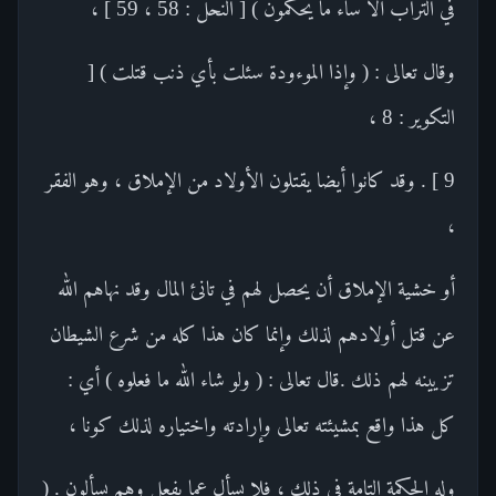
في التراب ألا ساء ما يحكمون ) [ النحل : 58 ، 59 ] ،
وقال تعالى : ( وإذا الموءودة سئلت بأي ذنب قتلت ) [
التكوير : 8 ،
9 ] . وقد كانوا أيضا يقتلون الأولاد من الإملاق ، وهو الفقر
،
أو خشية الإملاق أن يحصل لهم في تانئ المال وقد نهاهم الله
عن قتل أولادهم لذلك وإنما كان هذا كله من شرع الشيطان
تزيينه لهم ذلك .قال تعالى : ( ولو شاء الله ما فعلوه ) أي :
كل هذا واقع بمشيئته تعالى وإرادته واختياره لذلك كونا ،
وله الحكمة التامة في ذلك ، فلا يسأل عما يفعل وهم يسألون . (