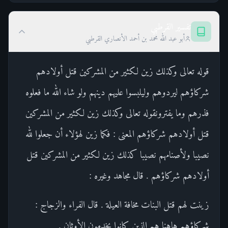
تفسير القرطبي
أبو عبد الله محمد بن أحمد الأنصاري القرطبي
قوله تعالى وكذلك زين لكثير من المشركين قتل أولادهم
شركاؤهم ليردوهم وليلبسوا عليهم دينهم ولو شاء الله ما فعلوه
فذرهم وما يفترونقوله تعالى وكذلك زين لكثير من المشركين
قتل أولادهم شركاؤهم المعنى : فكما زين لهؤلاء أن جعلوا لله
نصيبا ولأصنامهم نصيبا كذلك زين لكثير من المشركين قتل
أولادهم شركاؤهم . قال مجاهد وغيره :
زينت لهم قتل البنات مخافة العيلة . قال الفراء والزجاج :
شركاؤهم هاهنا هم الذين كانوا يخدمون الأوثان .