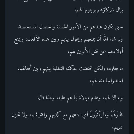
يزال شركاؤهم يزينونها لهم،
حتى تكون عندهم من الأمور الحسنة والخصال المستحسنة،
ولو شاء الله أن يمنعهم ويحول بينهم وبين هذه الأفعال، ويمنع
أولادهم عن قتل الأبوين لهم،
ما فعلوه، ولكن اقتضت حكمته التخلية بينهم وبين أفعالهم،
استدراجا منه لهم،
وإمهالا لهم، وعدم مبالاة بما هم عليه، ولهذا قال:
فَذَرْهُمْ وَمَا يَفْتَرُونَ أي: دعهم مع كذبهم وافترائهم، ولا تحزن
عليهم،