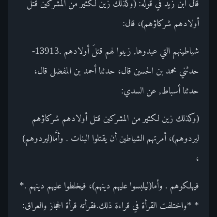
قال ابن زيد في قوله: (وكذلك زين لكثير من المشركين قتل
أولادهم شركاؤهم)، قال:
شياطينهم التي عبدوها, زينوا لهم قتلَ أولادهم .13913-
حدثني محمد بن الحسين قال، حدثنا أحمد بن المفضل قال،
حدثنا أسباط, عن السدي:
(وكذلك زين لكثير من المشركين قتل أولادهم شركاؤهم
ليردوهم)، أمرتهم الشياطين أن يقتلوا البنات . وأمَّا(ليردوهم)
،
فيهلكوهم . وأما(ليلبسوا عليهم دينهم)، فيخلطوا عليهم دينهم .*
* *واختلفت القرأة في قراءة ذلك.فقرأته قرأة الحجاز والعراق: