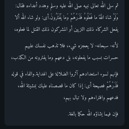
ثم سلى الله تعالى نبيه صلى الله عليه وسلم وهدد أعداءه فقال:
وَلَوْ شاءَ اللَّهُ ما فَعَلُوهُ فَذَرْهُمْ وَما يَفْتَرُونَ.أى: ولو شاء الله ألا
يفعل الشركاء ذلك التزيين أو المشركون ذلك القتل لما فعلوه،
لأنه- سبحانه- لا يعجزه شيء، فلا تذهب نفسك عليهم
حسرات بسبب ما يفعلونه، بل دعهم وما يفترونه من الكذب،
فإنهم لسوء استعدادهم آثروا الضلالة على الهداية.والفاء في قوله
فَذَرْهُمْ فصيحة أى: إذا كان ما قصصناه عليك بمشيئة الله،
فدعهم وافتراءهم ولا تبال بهم،
فإن فيما يشاؤه الله حكما بالغة.