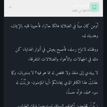
التفسير الميسر
نخبة من العلماء
أوَمن كان ميتًا في الضلالة هالكا حائرا، فأحيينا قلبه بالإيمان،
وهديناه له،
ووفقناه لاتباع رسله، فأصبح يعيش في أنوار الهداية، كمن
مثله في الجهالات والأهواء والضلالات المتفرقة،
لا يهتدي إلى منفذ ولا مخلص له مما هو فيه؟ لا يستويان، وكما
خذلتُ هذا الكافر الذي يجادلكم -أيها المؤمنون- فزيَّنْتُ له
سوء عمله، فرآه حسنًا،
زيَّنْتُ للجاحدين أعمالهم السيئة؛ ليستوجبوا بذلك العذاب.