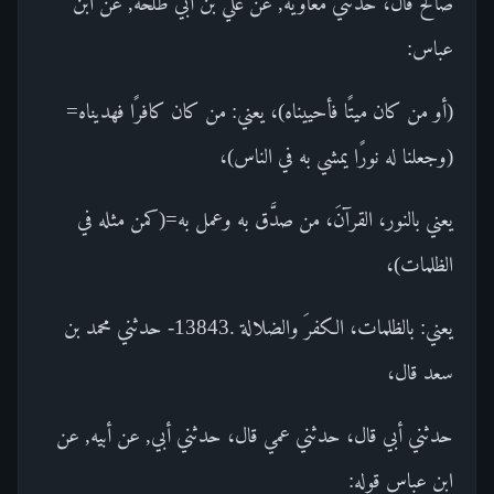
صالح قال، حدثني معاوية, عن علي بن أبي طلحة, عن ابن
عباس:
(أو من كان ميتًا فأحييناه)، يعني: من كان كافرًا فهديناه=
(وجعلنا له نورًا يمشي به في الناس)،
يعني بالنور، القرآنَ، من صدَّق به وعمل به=(كمن مثله في
الظلمات)،
يعني: بالظلمات، الكفرَ والضلالة .13843- حدثني محمد بن
سعد قال،
حدثني أبي قال، حدثني عمي قال، حدثني أبي, عن أبيه, عن
ابن عباس قوله: