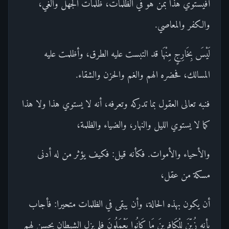
أفيستوي هذا بمن هو في الظلمات، ظلمات الجهل والغي،
والكفر والمعاصي.
لَيْسَ بِخَارِجٍ مِنْهَا قد التبست عليه الطرق، وأظلمت عليه
المسالك، فحضره الهم والغم والحزن والشقاء.
فنبه تعالى العقول بما تدركه وتعرفه، أنه لا يستوي هذا ولا هذا
كما لا يستوي الليل والنهار، والضياء والظلمة،
والأحياء والأموات. فكأنه قيل: فكيف يؤثر من له أدنى
مسكة من عقل،
أن يكون بهذه الحالة، وأن يبقى في الظلمات متحيرا: فأجاب
بأنه زُيِّنَ لِلْكَافِرِينَ مَا كَانُوا يَعْمَلُونَ فلم يزل الشيطان يحسن لهم