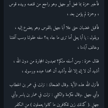
فأخبر حمزة بما فعل أبو جهل وهو راجع من قنصه وبيده قوس
، وحمزة لم يؤمن بعد ،
فأقبل غضبان حتى علا أبا جهل بالقوس وهو يتضرع إليه ،
ويقول : يا أبا يعلى أما ترى ما جاء به؟ سفه عقولنا وسب آلهتنا
وخالف آباءنا ،
فقال حمزة : ومن أسفه منكم؟ تعبدون الحجارة من دون الله ،
أشهد أن لا إله إلا الله وأشهد أن محمدا عبده ورسوله ،
فأنزل الله هذه الآية .وقال الضحاك : نزلت في عمر بن الخطاب
وأبي جهل .وقال عكرمة والكلبي : نزلت في عمار بن ياسر وأبي
جهل .( كذلك زين للكافرين ما كانوا يعملون ) من الكفر