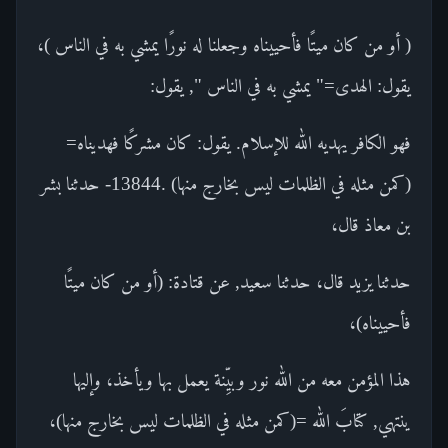
( أو من كان ميتًا فأحييناه وجعلنا له نورًا يمشي به في الناس )،
يقول: الهدى=" يمشي به في الناس ", يقول:
فهو الكافر يهديه الله للإسلام. يقول: كان مشركًا فهديناه=
(كمن مثله في الظلمات ليس بخارج منها) .13844- حدثنا بشر
بن معاذ قال،
حدثنا يزيد قال، حدثنا سعيد, عن قتادة: (أو من كان ميتًا
فأحييناه)،
هذا المؤمن معه من الله نور وبيِّنة يعمل بها ويأخذ، وإليها
ينتهي, كتابَ الله =(كمن مثله في الظلمات ليس بخارج منها)،