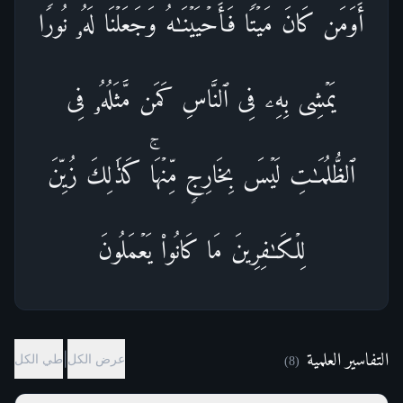
أَوَمَن كَانَ مَیۡتࣰا فَأَحۡیَیۡنَـٰهُ وَجَعَلۡنَا لَهُۥ نُورࣰا
یَمۡشِی بِهِۦ فِی ٱلنَّاسِ كَمَن مَّثَلُهُۥ فِی
ٱلظُّلُمَـٰتِ لَیۡسَ بِخَارِجࣲ مِّنۡهَاۚ كَذَ ٰ⁠لِكَ زُیِّنَ
لِلۡكَـٰفِرِینَ مَا كَانُوا۟ یَعۡمَلُونَ
التفاسير العلمية
|
عرض الكل
طي الكل
)
8
(