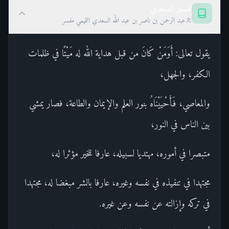
تفسير السعدي
عبد الرحمن بن ناصر بن عبد الله السعدي التميمي مفسر
يقول تعالى: أَوَمَنْ كَانَ من قبل هداية الله له مَيْتًا في ظلمات
الكفر، والجهل،
والمعاصي، فَأَحْيَيْنَاهُ بنور العلم والإيمان والطاعة، فصار يمشي
بين الناس في النور،
متبصرا في أموره، مهتديا لسبيله، عارفا للخير مؤثرا له،
مجتهدا في تنفيذه في نفسه وغيره، عارفا بالشر مبغضا له، مجتهدا
في تركه وإزالته عن نفسه وعن غيره.