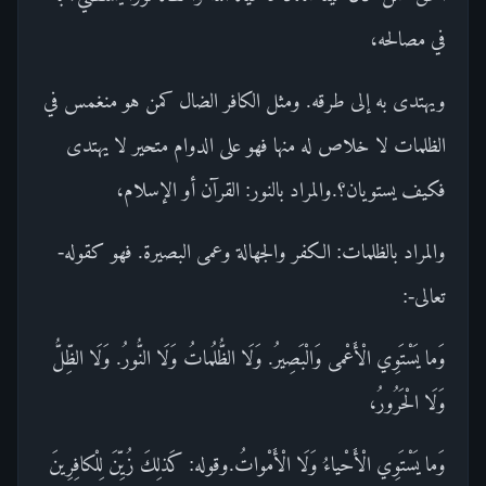
في مصالحه،
ويهتدى به إلى طرقه. ومثل الكافر الضال كمن هو منغمس في
الظلمات لا خلاص له منها فهو على الدوام متحير لا يهتدى
فكيف يستويان؟.والمراد بالنور: القرآن أو الإسلام،
والمراد بالظلمات: الكفر والجهالة وعمى البصيرة. فهو كقوله-
تعالى-:
وَما يَسْتَوِي الْأَعْمى وَالْبَصِيرُ. وَلَا الظُّلُماتُ وَلَا النُّورُ. وَلَا الظِّلُّ
وَلَا الْحَرُورُ،
وَما يَسْتَوِي الْأَحْياءُ وَلَا الْأَمْواتُ.وقوله: كَذلِكَ زُيِّنَ لِلْكافِرِينَ