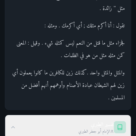
مثل " زائدة .
تقول : أنا أكرم مثلك ; أي أكرمك . ومثله :
فجزاء مثل ما قتل من النعم ليس كمثله شيء . وقيل : المعنى
كمن مثله مثل من هو في الظلمات .
والمثل والمثل واحد .كذلك زين للكافرين ما كانوا يعملون أي
زين لهم الشيطان عبادة الأصنام وأوهمهم أنهم أفضل من
المسلمين .
تفسير الطبري
الإمام أبو جعفر الطبري