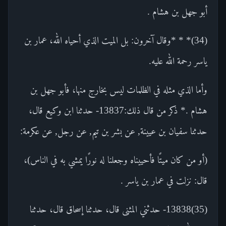
أبو جهل بن هشام .
(34)* * *وقال آخرون: بل الميت الذي أحياه الله، عمار بن
ياسر رحمة الله عليه.
وأما الذي مثله في الظلمات ليس بخارج منها، فأبو جهل بن
هشام .* ذكر من قال ذلك:13837- حدثنا ابن وكيع قال،
حدثنا سفيان بن عيينة, عن بشر بن تيم, عن رجل, عن عكرمة:
(أو من كان ميتًا فأحييناه وجعلنا له نورًا يمشي به في الناس)،
قال: نزلت في عمار بن ياسر .
(35)13838- حدثني المثنى قال، حدثنا إسحاق قال، حدثنا