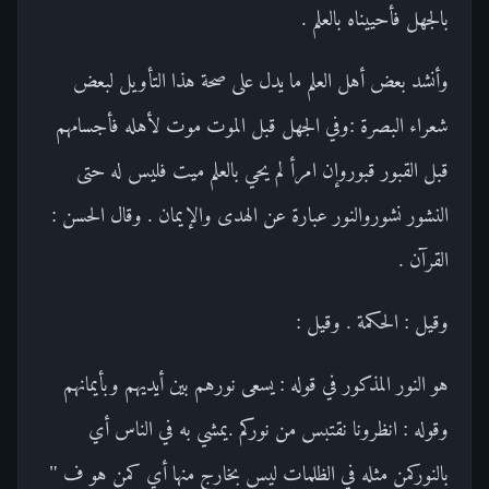
بالجهل فأحييناه بالعلم .
وأنشد بعض أهل العلم ما يدل على صحة هذا التأويل لبعض
شعراء البصرة :وفي الجهل قبل الموت موت لأهله فأجسامهم
قبل القبور قبوروإن امرأ لم يحي بالعلم ميت فليس له حتى
النشور نشوروالنور عبارة عن الهدى والإيمان . وقال الحسن :
القرآن .
وقيل : الحكمة . وقيل :
هو النور المذكور في قوله : يسعى نورهم بين أيديهم وبأيمانهم
وقوله : انظرونا نقتبس من نوركم .يمشي به في الناس أي
بالنوركمن مثله في الظلمات ليس بخارج منها أي كمن هو ف "