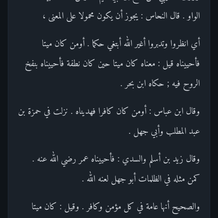
الواو . قال النحاس : يجوز أن يكون محمولا على المعنى ،
أي انظروا وتدبروا أغير الله أبتغي حكما . أومن كان ميتا
فأحييناه قيل : معناه كان ميتا حين كان نطفة فأحييناه بنفخ
الروح فيه ; حكاه ابن بحر .
وقال ابن عباس : أومن كان كافرا فهديناه . نزلت في حمزة بن
عبد المطلب وأبي جهل .
وقال زيد بن أسلم والسدي : فأحييناه عمر رضي الله عنه .
كمن مثله في الظلمات أبو جهل لعنه الله .
والصحيح أنها عامة في كل مؤمن وكافر . وقيل : كان ميتا