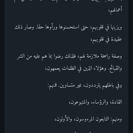
أعمالهم،
ويزينها في قلوبهم، حتى استحسنوها ورأوها حقا. وصار ذلك
عقيدة في قلوبهم،
وصفة راسخة ملازمة لهم، فلذلك رضوا بما هم عليه من الشر
والقبائح. وهؤلاء الذين في الظلمات يعمهون،
وفي باطلهم يترددون، غير متساوين. فمنهم:
القادة، والرؤساء، والمتبوعون،
ومنهم: التابعون المرءوسون، والأولون،