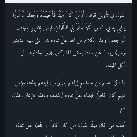
القول في تأويل قوله : أَوَمَنْ كَانَ مَيْتًا فَأَحْيَيْنَاهُ وَجَعَلْنَا لَهُ نُورًا
يَمْشِي بِهِ فِي النَّاسِ كَمَنْ مَثَلُهُ فِي الظُّلُمَاتِ لَيْسَ بِخَارِجٍ مِنْهَاقال
أبو جعفر: وهذا الكلام من الله جلّ ثناؤه يدل على نهيه المؤمنين
برسوله يومئذ عن طاعة بعض المشركين الذين جادلوهم في
أكل الميتة،
بما ذكرنا عنهم من جدالهم إياهم به, وأمره إياهم بطاعة مؤمن
منهم كان كافرًا, فهداه جلّ ثناؤه لرشده، ووفقه للإيمان. فقال
لهم:
أطاعة من كان ميتًا, يقول: من كان كافرًا ؟ فجعله جل ثناؤه