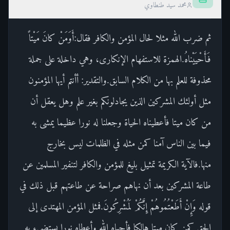
محمد سيد طنطاوي
ثم ضرب الله مثلا لحال المؤمن والكافر فقال:أَوَمَنْ كانَ مَيْتاً
فَأَحْيَيْناهُ.الهمزة للاستفهام الإنكارى، وهي داخلة على جملة
محذوفة للعلم بها من الكلام السابق.والتقدير: أأنتم أيها المؤمنون
مثل أولئك المشركين الذين يجادلونكم بغير علم وهل يعقل أن
من كان ميتا فأعطيناه الحياة وجعلنا له نورا عظيما يمشى به
فيما بين الناس آمنا كمن مثله في الظلمات ليس بخارج
منها.فالآية الكريمة تمثيل بليغ للمؤمن والكافر لتنفير المسلمين عن
طاعة المشركين بعد أن نهاهم صراحة عن طاعتهم قبل ذلك في
قوله وَإِنْ أَطَعْتُمُوهُمْ إِنَّكُمْ لَمُشْرِكُونَ.فمثل المؤمن المهتدى إلى
الحق كمن كان ميتا هالكا فأحياه الله وأعطاه نورا يستضيء به