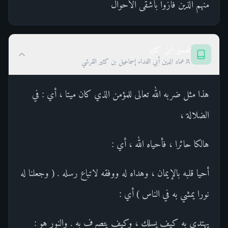
منهم الذين فازوا بأشقى الأحوال
تفسير ابن كثير
عماد الدين أبي الفداء إسماعيل بن كثير القرشي
هذا مثل ضربه الله تعالى للمؤمن الذي كان ميتا ، أي : في
الضلالة ،
هالكا حائرا ، فأحياه الله ، أي :
أحيا قلبه بالإيمان ، وهداه له ووفقه لاتباع رسله . ( وجعلنا له
نورا يمشي به في الناس ) أي :
يهتدي به كيف يسلك ، وكيف يتصرف به . والنور هو :