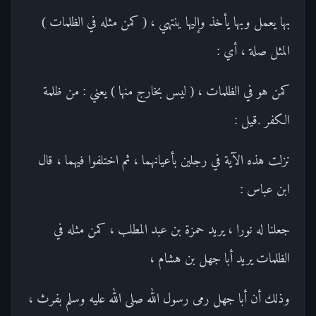
بها يعمل وبها يأخذ وإليها ينتهي ، ( كمن مثله في الظلمات )
المثل صلة ، أي :
كمن هو في الظلمات ، ( ليس بخارج منها ) يعني : من ظلمة
الكفر .قيل :
نزلت هذه الآية في رجلين بأعيانهما ، ثم اختلفوا فيهما ، قال
ابن عباس :
جعلنا له نورا ، يريد حمزة بن عبد المطلب ، كمن مثله في
الظلمات يريد أبا جهل بن هشام ،
وذلك أن أبا جهل رمى رسول الله صلى الله عليه وسلم بفرث ،