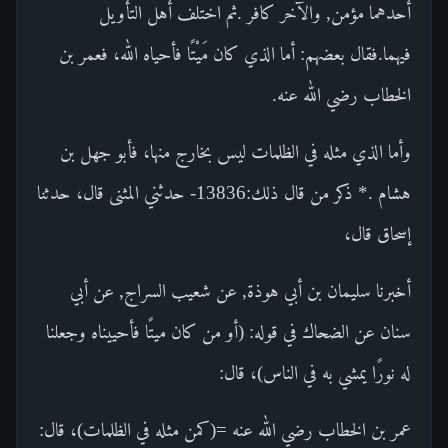
أحدهما مؤمن, والآخر كافر .ثم اختلف أهل التأويل
فيهما.فقال بعضهم: أما الذي كان مَيْتًا فأحياه الله، فعمر بن
الخطاب رضي الله عنه.
وأما الذي مثله في الظلمات ليس بخارج منها، فأبو جهل بن
هشام .* ذكر من قال ذلك:13836- حدثني المثنى قال، حدثنا
إسحاق قال،
أخبرنا سليمان بن أبي هوذة, عن شعيب السراج, عن أبي
سنان عن الضحاك في قوله: (أو من كان ميتًا فأحييناه وجعلنا
له نورًا يمشي به في الناس)، قال:
عمر بن الخطاب رضي الله عنه =(كمن مثله في الظلمات)، قال: