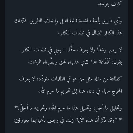
كيف يتوجه،
وأي طريق يأخذ، لشدة ظلمة الليل وإضلاله الطريق. فكذلك
هذا الكافر الضال في ظلمات الكفر،
لا يبصر رشدًا ولا يعرف حقًّا, = يعني في ظلمات الكفر .
يقول: أفَطَاعة هذا الذي هديناه للحق وبصَّرناه الرشاد،
كطاعة من مثله مثل من هو في الظلمات متردّد، لا يعرف
المخرج منها، في دعاء هذا إلى تحريم ما حرم الله،
وتحليل ما أحل، وتحليل هذا ما حرم الله، وتحريمه ما أحلّ؟*
* *وقد ذكر أن هذه الآية نزلت في رجلين بأعيانهما معروفين: