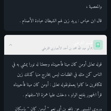
والمعصية ،
قال ابن عباس : يريد زين لهم الشيطان عبادة الأصنام .
تفسير القرطبي
أبو عبد الله محمد بن أحمد الأنصاري القرطبي
قوله تعالى أومن كان ميتا فأحييناه وجعلنا له نورا يمشي به في
الناس كمن مثله في الظلمات ليس بخارج منها كذلك زين
للكافرين ما كانوا يعملونقوله تعالى : أومن كان ميتا فأحييناه
قرأ الجمهور بفتح الواو ، دخلت عليها همزة الاستفهام .
وروى المسيبي عن نافع بن أبي نعيم " أومن كان " بإسكان