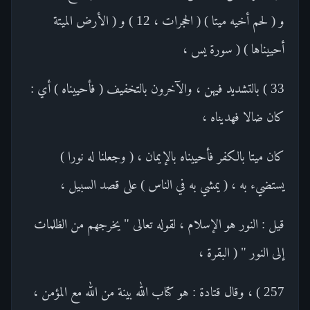
و ( لحم أخيه ميتا ) ( الحجرات ، 12 ) و ( الأرض الميتة
أحييناها ) ( سورة يس ،
33 ) بالتشديد فيهن ، والآخرون بالتخفيف ( فأحييناه ) أي :
كان ضالا فهديناه ،
كان ميتا بالكفر فأحييناه بالإيمان ، ( وجعلنا له نورا )
يستضيء به ، ( يمشي به في الناس ) على قصد السبيل ،
قيل : النور هو الإسلام ، لقوله تعالى " يخرجهم من الظلمات
إلى النور " ( البقرة ،
257 ) ، وقال قتادة : هو كتاب الله بينة من الله مع المؤمن ،