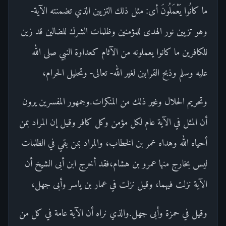
ما كانُوا يَعْمَلُونَ أى: مثل ذلك التزيين الذي تضمنته الآية-
وهو تزيين نور الهدى للمؤمنين وظلمات الشرك للضالين قد زين
للكافرين ما كانوا يعملونه من الآثام كعداوة النبي صلى الله
عليه وسلم وذبح القرابين لغير الله- تعالى- وتحليل الحرام،
وتحريم الحلال وغير ذلك من المنكرات.وجمهور المفسرين يرون
أن المثل في الآية عام لكل مؤمن وكل كافر وقيل إن المراد بمن
أحياه الله وهداه عمر بن الخطاب، والمراد بمن بقي في الظلمات
ليس بخارج منها عمرو بن هشام،فقد أخرج ابن أبى الشيخ أن
الآية نزلت فيهما، وقيل نزلت في عمار بن ياسر وأبى جهل،
وقيل في حمزة وأبى جهل.والذي نراه أن الآية عامة في كل من