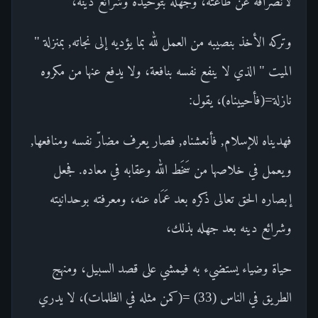
لانصرافه عن طاعته، وجهله بتوحيده وشرائع دينه،
وتركه الأخذ بنصيبه من العمل لله بما يؤديه إلى نجاته, بمنزلة "
الميت " الذي لا ينفع نفسه بنافعة، ولا يدفع عنها من مكروه
نازلة=(فأحييناه)، يقول:
فهديناه للإسلام, فأنعشناه, فصار يعرف مضارّ نفسه ومنافعها,
ويعمل في خلاصها من سَخَط الله وعقابه في معاده. فجعل
إبصاره الحق تعالى ذكره بعد عَمَاه عنه، ومعرفته بوحدانيته
وشرائع دينه بعد جهله بذلك،
حياة وضياء يستضيء به فيمشي على قصد السبيل، ومنهج
الطريق في الناس (33) =(كمن مثله في الظلمات)، لا يدري