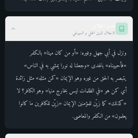
تفسير الجلالين
جلال الدين المحلي و السيوطي
ونزل في أبي جهل وغيره: «أو من كان ميتا» بالكفر
«فأحييناه» بالهدى «وجعلنا له نورا يمشي به في الناس»
يتبصر به الحق من غيره وهو الإيمان «كمن مثله» مثل زائدة
أي كمن هو «في الظلمات ليس بخارج منها» وهو الكافر؟ لا
«كذلك» كما زيِّن للمؤمنين الإيمان «زيِّن للكافرين ما كانوا
يعلمون» من الكفر والمعاصى.