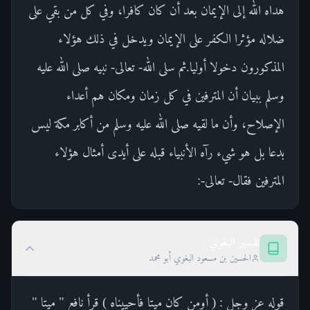
هداه الله إلى الإيمان بعد أن كان كافرا، وفي كل من بقي على
ضلاله مؤثرا الكفر على الإيمان ويدخل في ذلك هؤلاء
المذكورون دخولا أوليا.ثم سلى الله- تعالى- نبيه صلى الله عليه
وسلم ببيان أن المترفين في كل زمان ومكان هم أعداء
الإصلاح، وأن ما لقيه صلى الله عليه وسلم من أكابر مكة ليس
بدعا بل هو شيء رآه الأنبياء قبله على أيدى أمثال هؤلاء
المترفين فقال- تعالى-:
تفسير البغوي
الحسين بن مسعود البغوي أبو محمد
قوله عز وجل : ( أومن كان ميتا فأحييناه ) قرأ نافع " ميتا "