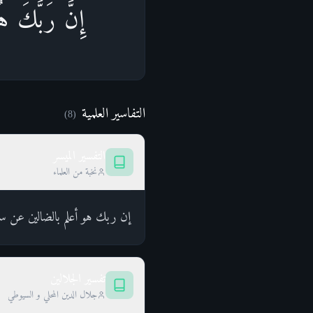
إِنَّ رَبَّكَ هُ
التفاسير العلمية
)
8
(
التفسير الميسر
نخبة من العلماء
إن ربك هو أعلم بالضالين عن سب
تفسير الجلالين
جلال الدين المحلي و السيوطي