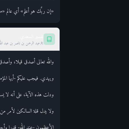
«إن ربَّك هو أعلم» أي عالم «م
تفسير السعدي
عبد الرحمن بن ناصر بن عبد الل
والله تعالى أصدق قيلا، وأصدق حديثا
ويهدي. فيجب عليكم -أيها المؤمن
ودلت هذه الآية، على أنه لا يس
ولا يدل قلة السالكين لأمر من
الأعظمون -عند الله- قدرا وأجر