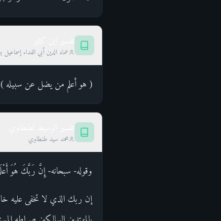
تفسير ابن كثير
عماد الدين أبي الفداء إسماعيل ب
( هو أعلم من يضل عن سبيله ) ف
تفسير الوسيط لطنطاوي
محمد سيد طنطاوي
وقوله- سبحانه- إِنَّ رَبَّكَ هُوَ أَعْل
إن ربك الذي لا تخفى عليه خاف
بالمهتدين السالكين صراطه المس