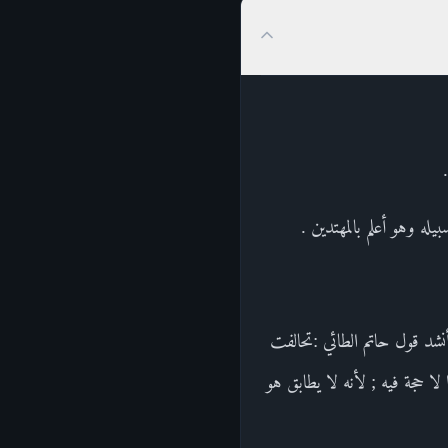
ه وهو أعلم بالمهتدين .
أنشد قول حاتم الطائي :تحالفت
لا حجة فيه ; لأنه لا يطابق هو