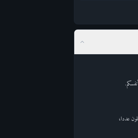
نفسكم.
لون عددا،