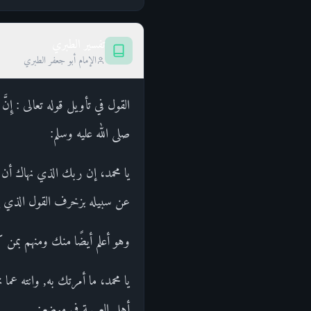
تفسير الطبري
الإمام أبو جعفر الطبري
صلى الله عليه وسلم:
يا محمد، إن ربك الذي نهاك أن تط
عن سبيله بزخرف القول الذي يوح
وهو أعلم أيضًا منك ومنهم بمن ك
يا محمد، ما أمرتك به, وانته ع
أهل العربية في موضع: