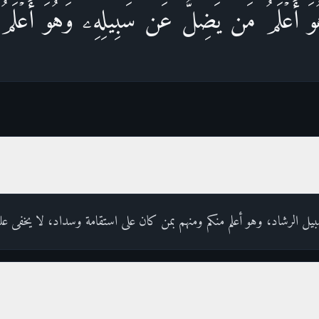
وَ أَعۡلَمُ مَن یَضِلُّ عَن سَبِیلِهِۦۖ وَهُوَ أَعۡلَمُ ب
يل الرشاد، وهو أعلم منكم ومنهم بمن كان على استقامة وسداد، لا يخفى علي