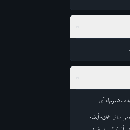
.
 لما يفيده مضمونها، أى:
من سائر الخلق- أيضا-
حذر أن تركن إلى فريق