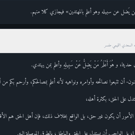
ن يَضل عن سبيله وهو أعلم بالمهتدين» فيجازي كلا منهم.
ه السعدي التميمي مفسر
، و هُوَ أَعْلَمُ مَنْ يَضِلُّ عَنْ سَبِيلِهِ وأعلم بمن يهتدي.
ون- أن تتبعوا نصائحه وأوامره ونواهيه لأنه أعلم بمصالحكم، وأرحم بكم من أ
تدل على الحق، بكثرة أهله،
 الأمور أن يكون غير حق، بل الواقع بخلاف ذلك، فإن أهل الحق هم الأق
ا، بل الواجب أن يستدل على الحق والباطل، بالطرق الموصلة إليه.