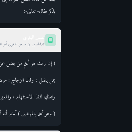
يذكر فقال- تعالى-:
تفسير البغوي
الحسين بن مسعود البغوي أبو محم
( إن ربك هو أعلم من يضل عن
بمن يضل ، وقال الزجاج : موضعه
ولفظها لفظ الاستفهام ، والمع
( وهو أعلم بالمهتدين ) أخبر أنه 