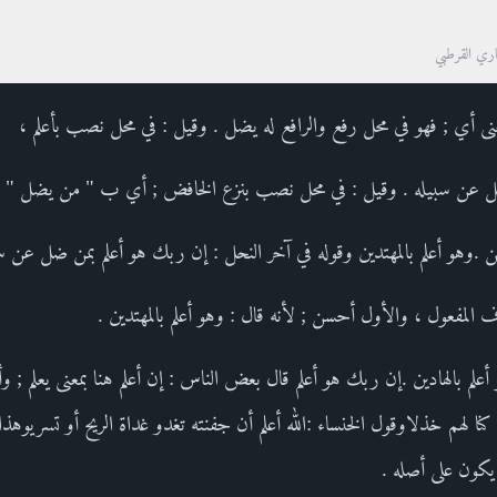
صاري القرطبي
 أي ; فهو في محل رفع والرافع له يضل . وقيل : في محل نصب بأعلم ،
ل عن سبيله . وقيل : في محل نصب بنزع الخافض ; أي ب " من يضل " .
وهو أعلم بالمهتدين وقوله في آخر النحل : إن ربك هو أعلم بمن ضل عن سبيل
مفعول ، والأول أحسن ; لأنه قال : وهو أعلم بالمهتدين .
لم بالهادين .إن ربك هو أعلم قال بعض الناس : إن أعلم هنا بمعنى يعلم ; و
 كنا لهم خذلاوقول الخنساء :الله أعلم أن جفنته تغدو غداة الريح أو تسريوهذا 
 يكون على أصله .