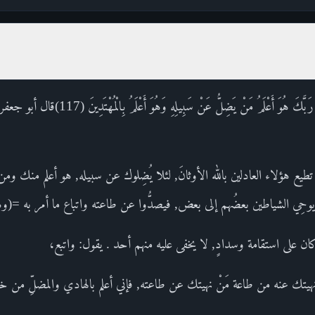
القول في تأويل قوله تعالى : إِنَّ رَبَّكَ هُوَ أَعْلَمُ 
يع هؤلاء العادلين بالله الأوثانَ, لئلا يُضِلوك عن سبيله, هو أعلم منك ومن
ِي الشياطين بعضُهم إلى بعض, فيصدُّوا عن طاعته واتباع ما أمر به =(وهو 
ان على استقامة وسدادٍ, لا يخفى عليه منهم أحد . يقول: واتبع،
ما نهيتك عنه من طاعة مَنْ نهيتك عن طاعته, فإني أعلم بالهادي والمضلِّ 