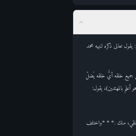
مَنْ يَضِلُّ عَنْ سَبِيلِهِ وَهُوَ أَعْلَمُ بِالْمُهْتَدِينَ (117)قال أبو جعفر: يقول تعالى ذكره لنبيه محمد
 جميع خلقه أيُّ خلقه يَضلّ
أعلم بالمهتدين)، يقول:
من خلقي، منك .* * *واختلف