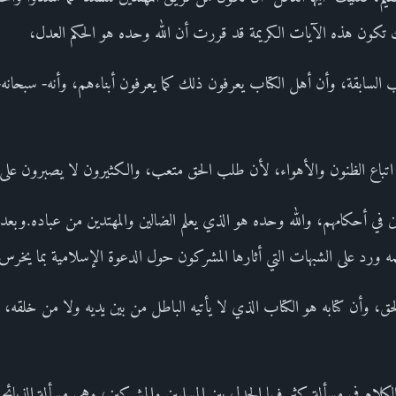
ك تكون هذه الآيات الكريمة قد قررت أن الله وحده هو الحكم العدل،
ب السابقة، وأن أهل الكتاب يعرفون ذلك كما يعرفون أبناءهم، وأنه- سبحانه
 هي اتباع الظنون والأهواء، لأن طلب الحق متعب، والكثيرون لا يصبرون ع
ين في أحكامهم، والله وحده هو الذي يعلم الضالين والمهتدين من عباده.وبعد 
ه ورد على الشبهات التي أثارها المشركون حول الدعوة الإسلامية بما يخرس 
لحق، وأن كتابه هو الكتاب الذي لا يأتيه الباطل من بين يديه ولا من خلق
لام في مسألة كثر فيها الجدل بين المسلمين والمشركين، وهي مسألة الذبائح ما 