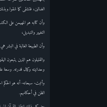
الضالين، فتشقى كما شقوا.وبذل
وأن كتابه هو المهيمن على الكت
التغيير والتبديل،
وأن الطبيعة الغالبة في البشر
والقليلون هم الذين يتبعون اليق
وحدانيته وكمال قدرته. وسعة علم
وأثبت- سبحانه- أنه هو الحكم ا
الظن في أحكامهم.
بعد كل ذلك انتقل القرآن إلى الك