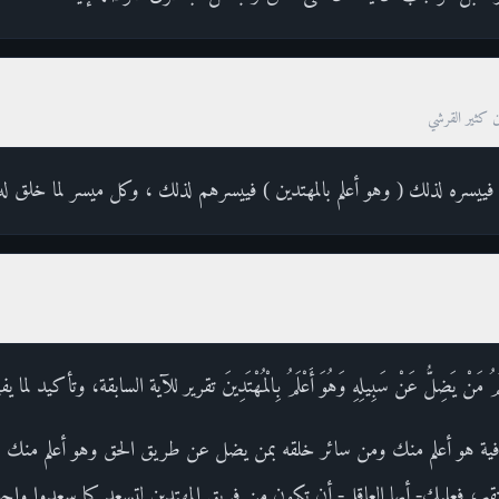
ن كثير القرشي
ييسره لذلك ( وهو أعلم بالمهتدين ) فييسرهم لذلك ، وكل ميسر لما خلق له 
َمُ مَنْ يَضِلُّ عَنْ سَبِيلِهِ وَهُوَ أَعْلَمُ بِالْمُهْتَدِينَ تقرير للآية السابقة، وتأكيد
ية هو أعلم منك ومن سائر خلقه بمن يضل عن طريق الحق وهو أعلم منك و
تقيم، فعليك- أيها العاقل- أن تكون من فريق المهتدين لتسعد كما سعدوا وا