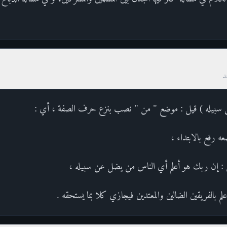
د
 سبيله ) قيل : موضع " من " نصب بنزع حرف الصفة ، أي :
 رفع بالابتداء ،
نى : إن ربك هو أعلم أي الناس من يضل عن سبيله ،
أعلم بالفريقين الضالين والمعتدين فيجازي كلا بما يستحقه .