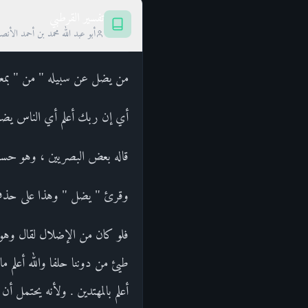
تفسير القرطبي
أبو عبد الله محمد بن أحمد الأن
من يضل عن سبيله " من " بمعنى
أي إن ربك أعلم أي الناس يض
قاله بعض البصريين ، وهو حسن .
وقرئ " يضل " وهذا على حذف ال
فلو كان من الإضلال لقال وهو أع
طيئ من دوننا حلفا والله أعلم ما
أعلم بالمهتدين . ولأنه يحتمل أن