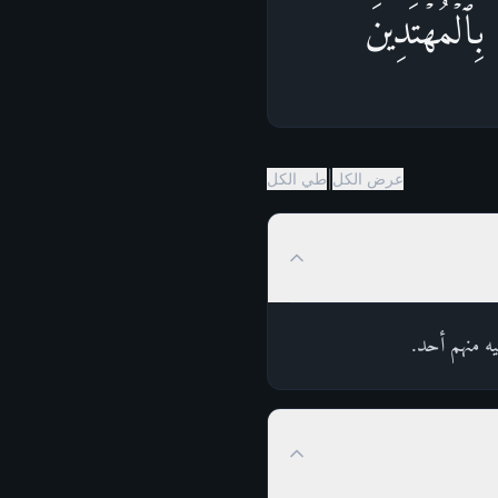
ِٱلۡمُهۡتَدِینَ
|
عرض الكل
طي الكل
ه منهم أحد.