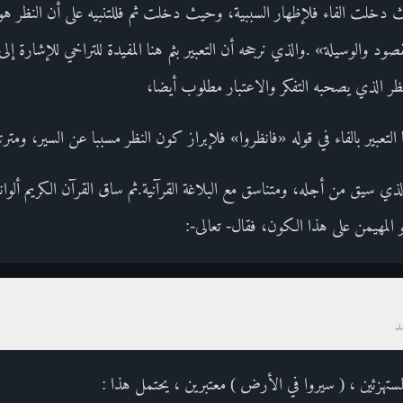
 دخلت الفاء فلإظهار السببية، وحيث دخلت ثم فللتنبيه على أن النظر هو 
قصود والوسيلة» .والذي نرجحه أن التعبير بثم هنا المفيدة للتراخي للإشارة إل
لنظر الذي يصحبه التفكر والاعتبار مطلوب أيضا،
 التعبير بالفاء في قوله «فانظروا» فلإبراز كون النظر مسببا عن السير، ومترتب
ذي سيق من أجله، ومتناسق مع البلاغة القرآنية.ثم ساق القرآن الكريم ألوانا 
و المهيمن على هذا الكون، فقال- تعالى-:
د
المستهزئين ، ( سيروا في الأرض ) معتبرين ، يحتمل هذا :