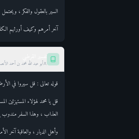
السير بالعقول والفكر ، ويحتمل 
آخر أمرهم وكيف أورثهم الكفر 
تفسير القرطبي
أبو عبد الله محمد بن أحمد الأن
قوله تعالى : قل سيروا في الأر
قل يا محمد لهؤلاء المستهزئين ا
العذاب ، وهذا السفر مندوب إلي
وأهل الديار ، والعاقبة آخر ال