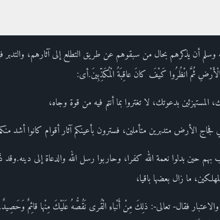
ليه وسلم أن يذكرهم بحال من سبقوهم عن طريق التطلع إلى آثارهم، والتدبر ف
ْضِ ثُمَّ انْظُرُوا كَيْفَ كانَ عاقِبَةُ الْمُكَذِّبِينَ.أى:
، المستهزئين بدعوتك، لا تغتروا بما أنتم فيه من قوة وجاه،
 فجاج الأرض متدبرين متأملين، فسترون بأعينكم آثار أقوام كانوا أشد منكم
هم حين بدلوا نعمة الله كفرا، وحاربوا رسل الله والدعاة إلى دينه.وقد ذك
مهلكين، ما زال بعضها باقيا،
عتبار فقال- تعالى-: ذلِكَ مِنْ أَنْباءِ الْقُرى نَقُصُّهُ عَلَيْكَ مِنْها قائِمٌ وَحَ