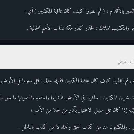
السير بالأقدام ، ( ثم انظروا كيف كان عاقبة المكذبين ) أي :
والتكذيب الهلاك ، فحذر كفار مكة عذاب الأمم الخالية .
صاري القرطبي
ض ثم انظروا كيف كان عاقبة المكذبين ققوله تعالى : قل سيروا في الأرض 
لمستسخرين المكذبين : سافروا في الأرض فانظروا واستخبروا لتعرفوا ما حل با
ه إذا كان على سبيل الاعتبار بآثار من خلا من الأمم ،
أمر . والمكذبون هنا من كذب الحق وأهله لا من كذب بالباطل .