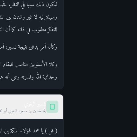
ليكون ذلك سببا في النظر، فحيث
وسيلة إليه لا غير وشتان بين الم
للتفكر مطلوب في ذاته كما أن ا
وكأنه أمر بدهى نتيجة للسير، أما
وكلا الأسلوبين مناسب للمقام ال
وحدانية الله وقدرته وعلى أنه ه
تفسير البغوي
الحسين بن مسعود البغوي أبو محم
( قل ) يا محمد لهؤلاء المكذبين 