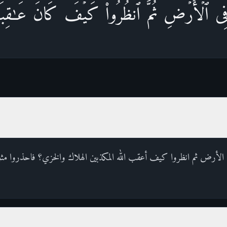
ِی ٱلۡأَرۡضِ ثُمَّ ٱنظُرُوا۟ كَیۡفَ كَانَ عَـٰقِبَةُ ٱ
في الأرض ثم انظروا كيف أعقب الله المكذبين الهلاك والخزي؟ فاحذروا مث