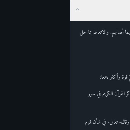
يما أصابهم. والاتعاظ بما حل
 قوة وأكثر جمعا،
ر القرآن الكريم في سور
صِيدٌ.وقال- تعالى- في شأن قوم