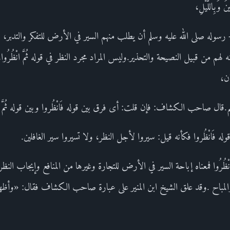
نَ وَبِاللَّيْلِ،
 تعالى- رسوله صلى الله عليه وسلم أن يطلب منهم السير في الأرض للتفكر والتدبر،
 لهم من قبيل النصيحة والتحذير.وليس المراد مجرد النظر في قوله ثُمَّ انْظُرُوا، 
ن،
.قال صاحب الكشاف: فإن قلت: أى فرق بين قوله فَانْظُروا وبين قوله ثُمَّ ان
ه فَانْظُروا فكأنه قيل: سيروا لأجل النظر، ولا تسيروا سير الغافلين.
مَّ انْظُرُوا فمعناه إباحة السير في الأرض للتجارة وغيرها من المنافع وإيجاب النظ
والمباح .وقد علق الشيخ ابن المنير على عبارة صاحب الكشاف فقال: «وأظه