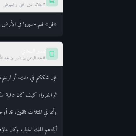
جلال الدين المحلي و السيوطي
«قل» لهم «سيروا في الأرض ثم 
تفسير السعدي
عبد الرحمن بن ناصر بن عبد الل
فإن شككتم في ذلك، أو ارتبتم،
ثم انظروا، كيف كان عاقبة المك
وأمما في المثلات تالفين، قد أ
أبادهم الملك الجبار، وكان بناؤه