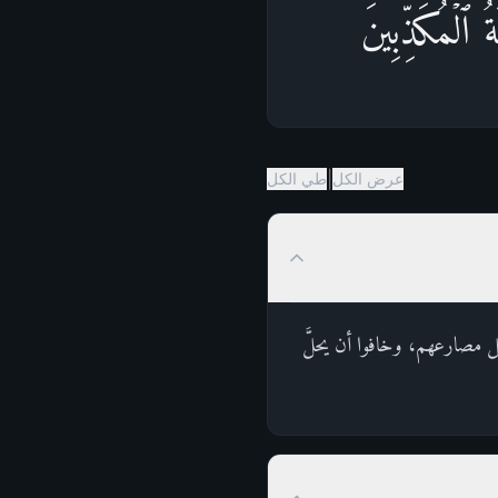
لۡمُكَذِّبِینَ
|
عرض الكل
طي الكل
ل مصارعهم، وخافوا أن يحلَّ