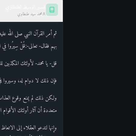
تفسير الوسيط لطنطاوي
محمد سيد طنطاوي
ثم أمر القرآن النبي صلى الله ع
بهم فقال- تعالى-:قُلْ سِيرُوا فِي الْأَر
قل- يا محمد- لأولئك المكذبين لك
فإن ذلك لا دوام له، وسيروا في
ولكن ذلك لم يمنع وقوع العذاب ب
متعددة أن آثار أولئك الأقوام ال
وإنها لتدعو العقلاء إلى الاتعاظ والا