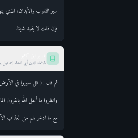
سير القلوب والأبدان، الذي يتولد
فإن ذلك لا يفيد شيئا.
تفسير ابن كثير
عماد الدين أبي الفداء إسماعيل ب
ثم قال : ( قل سيروا في الأرض 
وانظروا ما أحل الله بالقرون ال
مع ما ادخر لهم من العذاب الأل