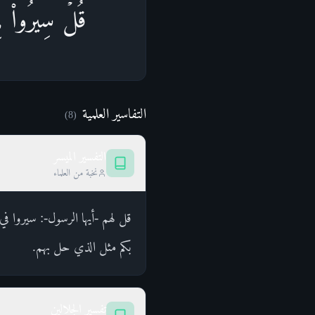
قُلۡ سِیرُوا۟ ف
التفاسير العلمية
)
8
(
التفسير الميسر
نخبة من العلماء
قل لهم -أيها الرسول-: سيروا 
بكم مثل الذي حل بهم.
تفسير الجلالين