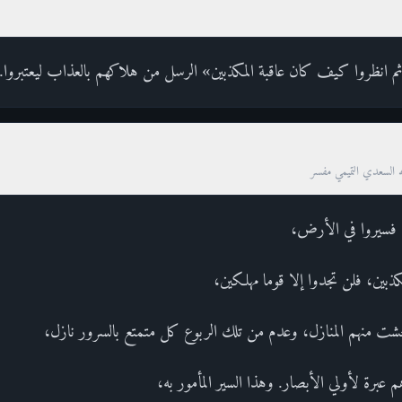
انظروا كيف كان عاقبة المكذبين» الرسل من هلاكهم بالعذاب ليعتبروا.
ه السعدي التميمي مفسر
 فسيروا في الأرض،
ذبين، فلن تجدوا إلا قوما مهلكين،
وحشت منهم المنازل، وعدم من تلك الربوع كل متمتع بالسرور نازل،
م عبرة لأولي الأبصار. وهذا السير المأمور به،