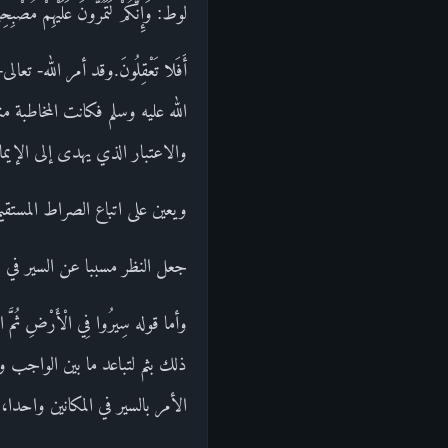
لوط: وَإِنَّكُمْ لَتَمُرُّونَ عَلَيْهِمْ مُصْبِحِي
أَفَلا تَعْقِلُونَ.وقد أمر الله-
الله عليه وسلم فكانت المخاطبة منه
والاعتبار الذي يهدى إلى الإيما
ويعين على اتباع الصراط المستقيم
جعل النظر مسببا عن السير في قول
وأما قوله سِيرُوا فِي الْأَرْضِ ثُ
ذلك بثم لتباعد ما بين الواجب 
الأمر بالسير في المكانين واحدا،