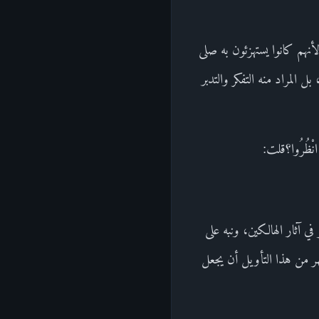
 لأنهم كانوا يستهزئون به صلى
بل المراد منه التفكر والتدبر
ْظُرُوا؟قلت:
ر في آثار الهالكين، ونبه على
ر من هذا التأويل أن يجعل