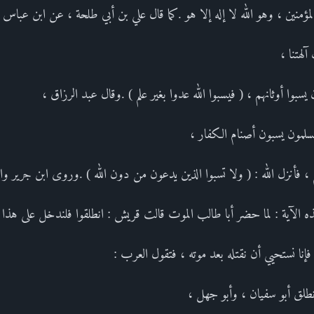
مؤمنين ، وهو الله لا إله إلا هو .كما قال علي بن أبي طلحة ، عن ابن عباس ف
آلهتنا ،
يسبوا أوثانهم ، ( فيسبوا الله عدوا بغير علم ) .وقال عبد الرزاق ،
سلمون يسبون أصنام الكفار ،
 ، فأنزل الله : ( ولا تسبوا الذين يدعون من دون الله ) .وروى ابن جرير وا
 الآية : لما حضر أبا طالب الموت قالت قريش : انطلقوا فلندخل على هذا 
فإنا نستحيي أن نقتله بعد موته ، فتقول العرب :
نطلق أبو سفيان ، وأبو جهل ،