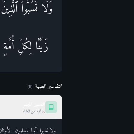
وَلَا تَسُبُّوا۟ ٱلَّذِین
زَیَّنَّا لِكُلِّ أُمَّة
التفاسير العلمية
)
8
(
التفسير الميسر
نخبة من العلماء
ولا تسبوا -أيها المسلمون- الأوث