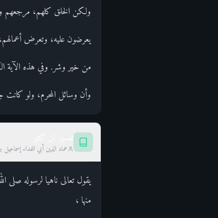
ولكن الخلق كلهم، مرجعهم ومآله
يعرضون عليه، وتعرض أعمالهم، في
من خير وشر. وفي هذه الآية الكر
وأن وسائل المحرم، ولو كانت ج
تفسير ابن كثير
عماد الدين أبي الفداء إسماعيل ب
يقول تعالى ناهيا لرسوله صلى ال
منها ،