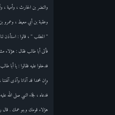
والنضر بن الحارث ، وأمية ، وأ
وعقبة بن أبي معيط ، وعمرو بن 
" المطلب " ، قالوا : استأذن لنا
فأتى أبا طالب فقال : هؤلاء م
فدخلوا عليه فقالوا : يا أبا طال
وإن محمدا قد آذانا وآذى آلهتنا 
فدعاه ، فجاء النبي صلى الله علي
هؤلاء قومك وبنو عمك . قال رسول