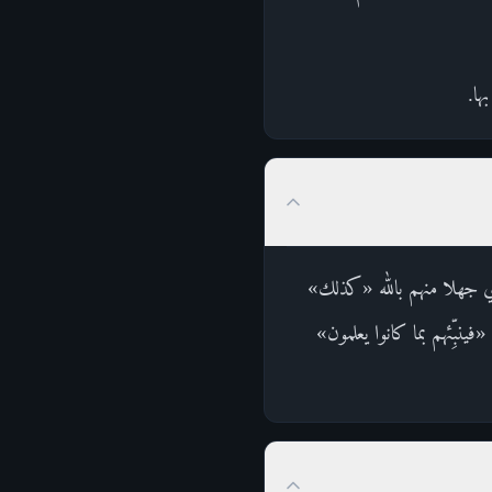
ها.
أي جهلا منهم بالله «كذلك»
ينبِّئهم بما كانوا يعلمون»