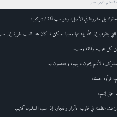
ه السعدي التميمي مفسر
 جائزا، بل مشروعا في الأصل، وهو سب آلهة المشركين،
، التي يتقرب إلى الله بإهانتها وسبها. ولكن لما كان هذا السب طريقا إلى س
م عن كل عيب، وآفة، وسب،
شركين، لأنهم يحمون لدينهم، ويتعصبون له.
م، فرأوه حسنا،
 حتى إنهم،
 رسخت عظمته في قلوب الأبرار والفجار، إذا سب المسلمون آلهتهم.