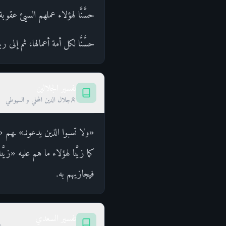
حسَّنَّا لهؤلاء عملهم السيئ عقو
حسَّنَّا لكل أمة أعمالها، ثم إلى 
تفسير الجلالين
جلال الدين المحلي و السيوطي
«ولا تسبوا الذين يدعونـ» ـهم 
كما زيَّنا لهؤلاء ما هم عليه «زي
فيجازيهم به.
تفسير السعدي