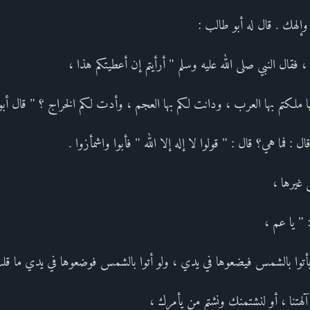
وإلهك . قال له أبو طالب :
قال النبي صلى الله عليه وسلم " أرأيتم إن أعطيتكم هذا ،
ها ملكتم بها العرب ، ودانت لكم بها العجم ، وأدت لكم الخراج ؟ " قال أب
 : فما هي؟ قال : " قولوا لا إله إلا الله " فأبوا واشمأزوا .
 غيرها ،
 " يا عم ،
 يأتوا بالشمس فيضعوها في يدي ، ولو أتوا بالشمس فوضعوها في يدي ما قلت
لهتنا ، أو لنشتمنك ونشتم من يأمرك ،