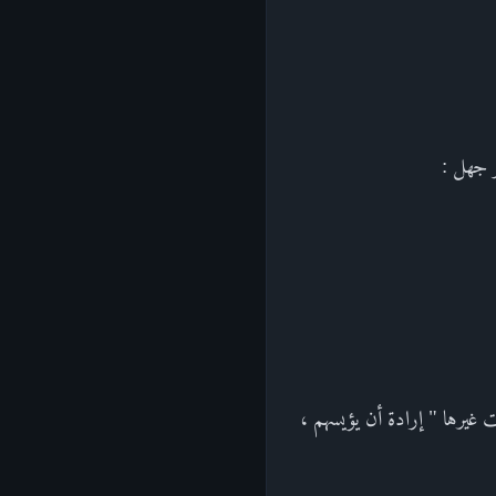
و جهل :
 غيرها " إرادة أن يؤيسهم ،