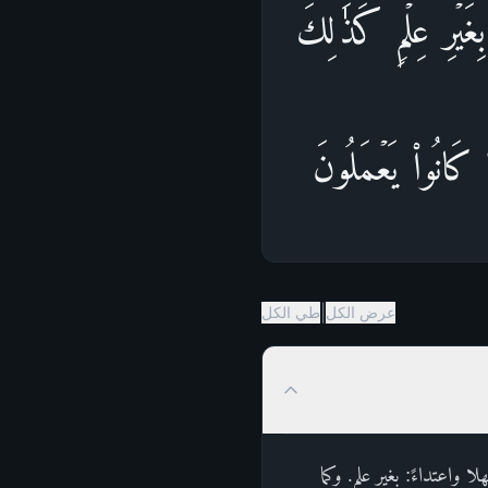
یۡرِ عِلۡمࣲۗ كَذَ ٰ⁠لِكَ
َا كَانُوا۟ یَعۡمَلُونَ
|
عرض الكل
طي الكل
 واعتداءً: بغير علم. وكما