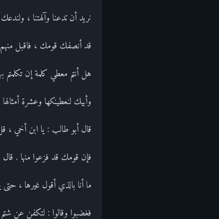
نريد أن تدعنا وآلهتنا ، ولندعك 
قد أنصفك قومك ، فاقبل منهم ، ف
هل أنتم معطي كلمة إن تكلمتم ب
وأبيك لنعطينكها وعشرة أمثالها قال
قال أبو طالب : يا ابن أخي ، قل
فإن قومك قد فزعوا منها . قال :
ما أنا بالذي أقول غيرها ، حتى
فغضبوا وقالوا : لتكفن عن شتم آ