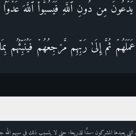
َ یَدۡعُونَ مِن دُونِ ٱللَّهِ فَیَسُبُّوا۟ ٱللَّهَ عَدۡوَۢا بِغَ
ٍ عَمَلَهُمۡ ثُمَّ إِلَىٰ رَبِّهِم مَّرۡجِعُهُمۡ فَیُنَبِّئُهُم بِم
ان التي يعبدها المشركون -سدًّا للذريعة- حتى لا يتسبب ذلك في سبهم الله جهلا