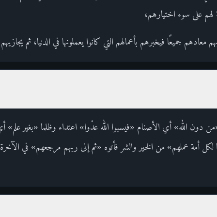
بة لهم على سوء اختيارهم،
ربهم معادهم جميعًا فيخبرهم بأعمالهم التي كانوا يعملونها في الدنيا، ثم يجازيهم ب
«من دون الله» أي الأصنام «فيسبوا الله عدْوا» اعتداء وظلما «بغير علم» 
َّنا لكل أمة عملهم» من الخير والشر فأتوه «ثم إلى ربهم مرجعهم» في الآخرة «ف