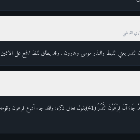
صاري القرطبي
 النذر يعني القبط والنذر موسى وهارون . وقد يطلق لفظ الجمع على الاثنين 
القول في تأويل قوله تعالى : وَلَقَدْ جَاءَ آلَ فِرْعَوْنَ النُّذُرُ (41)يقول تعالى ذكره: ول