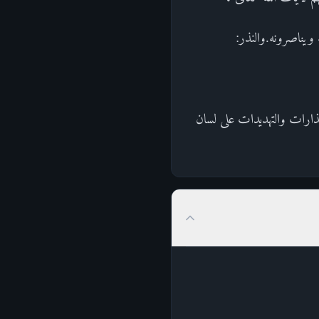
نه ويناصرونه.والنذر:
نذارات والتهديدات على لسان