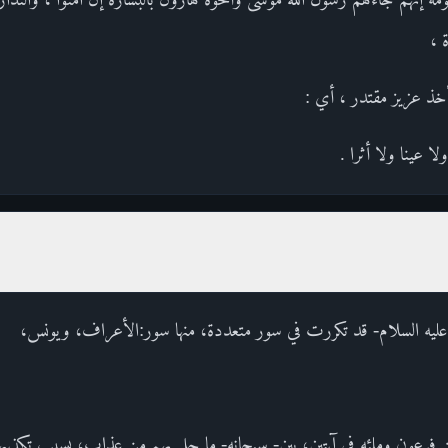
 ،
 أخذ عزيز مقتدر ، أي :
لا عينا ولا أثرا .
ليه السلام- قد تكررت في سور متعددة، منها سور:الأعراف، ويونس،
عون وملئه في آيتين، بين- سبحانه- ما حل بهم من عذاب، بسبب تكذيبهم 