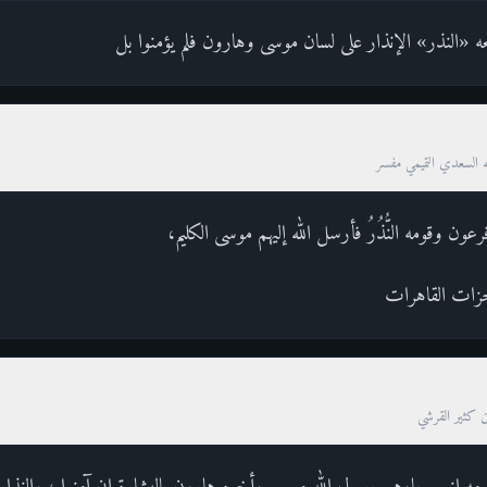
 «النذر» الإنذار على لسان موسى وهارون فلم يؤمنوا بل
ه السعدي التميمي مفسر
ي: فرعون وقومه النُّذُرُ فأرسل الله إليهم موسى الكليم،
عجزات القاهرات
ن كثير القرشي
مه إنهم جاءهم رسول الله موسى وأخوه هارون بالبشارة إن آمنوا ، والنذار