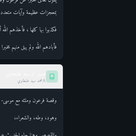
بمعجزات عظيمة وآيات متعددة
فكذبوا بها كلها ، فأخذهم الله
فأبادهم الله ولم يبق منهم مخبرا و
تفسير الوسيط لطنطاوي
محمد سيد طنطاوي
وقصة فرعون وملئه مع موسى- ع
وهود، وطه، والشعراء،
والقصص.وهنا جاء الحديث عن فر