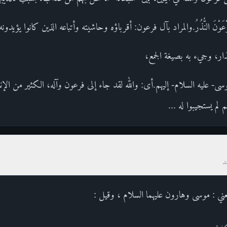
ِرْعَوْنَ النُّذُرُ.والمراد بآل فرعون: أقرباؤه وحاشيته وأتباعه الذين كانوا يؤيدو
ذار، وجيء به بصيغة الجمع،
سى- عليه السلام- إليهم.أى: والله لقد جاء إلى فرعون وآله، الكثير من الإ
 لم يستجيبوا له ...
د
عني : موسى وهارون عليهما السلام ، وقيل :
ى .