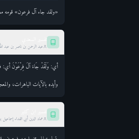
«ولقد جاء آل فرعون» قومه معه
تفسير السعدي
عبد الرحمن بن ناصر بن عبد الل
أي: وَلَقَدْ جَاءَ آلَ فِرْعَوْنَ أ
وأيده بالآيات الباهرات، والم
تفسير ابن كثير
عماد الدين أبي الفداء إسماعيل ب
يقول تعالى مخبرا عن فرعون وقو