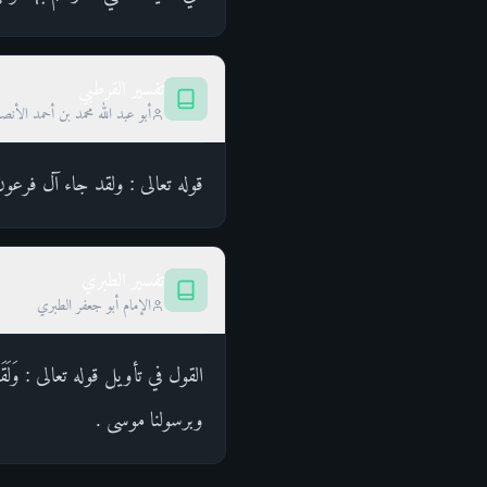
تفسير القرطبي
أبو عبد الله محمد بن أحمد الأن
قوله تعالى : ولقد جاء آل فرعون
تفسير الطبري
الإمام أبو جعفر الطبري
وبرسولنا موسى .