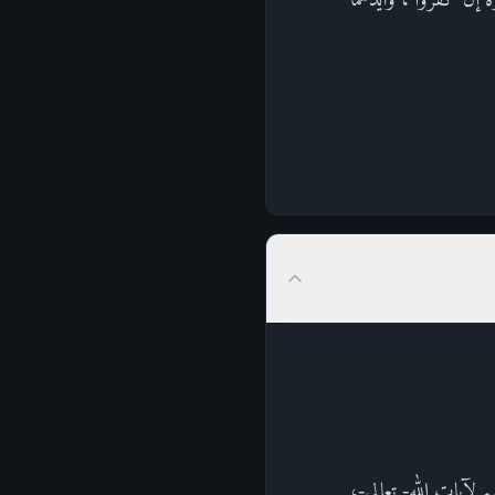
لآيات الله- تعالى-،