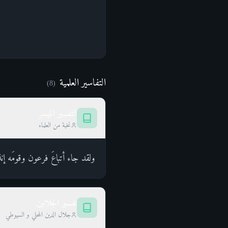
التفاسير العلمية
)
8
(
التفسير الميسر
نخبة من العلماء
ولقد جاء أتباعَ فرعون وقومَه إن
تفسير الجلالين
جلال الدين المحلي و السيوطي