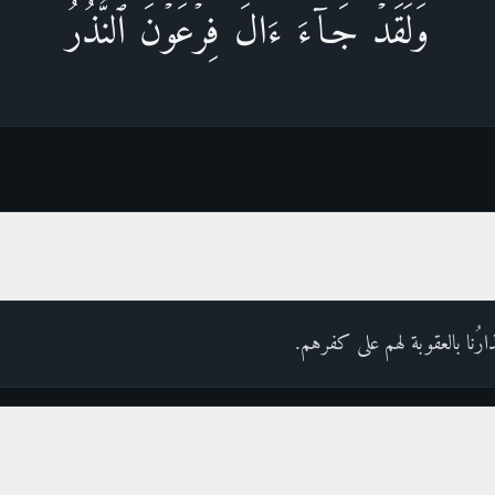
وَلَقَدۡ جَاۤءَ ءَالَ فِرۡعَوۡنَ ٱلنُّذُرُ
ذارُنا بالعقوبة لهم على كفرهم.