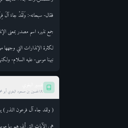
فقال- سبحانه-: وَلَقَدْ جاءَ آلَ ف
جمع نذير، اسم مصدر بمعنى الإن
لكثرة الإنذارات التي وجهها مو
نبينا موسى- عليه السلام- ولكنهم
تفسير البغوي
الحسين بن مسعود البغوي أبو محم
( ولقد جاء آل فرعون النذر ) ي
هي الآيات التي أنذرهم بها موس