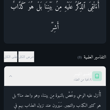
أَءُلۡقِیَ ٱلذِّكۡرُ عَلَیۡهِ مِنۢ بَیۡنِنَا بَلۡ هُوَ كَذَّابٌ
أَشِرࣱ
التفاسير العلمية
|
عرض الكل
طي الكل
)
8
(
التفسير الميسر
نخبة من العلماء
أأُنزل عليه الوحي وخُصَّ بالنبوة مِن بيننا، وهو واحد منا؟ بل
هو كثير الكذب والتجبر. سَيَرون عند نزول العذاب بهم في