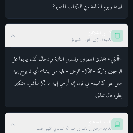
الدنيا ويوم القيامة مَنِ الكذاب المتجبر؟
تفسير الجلالين
جلال الدين المحلي و السيوطي
«أألقي» بتحقيق الهمزتين وتسهيل الثانية وإدخال ألف بينهما على
الوجهين وتركه «الذكر» الوحي «عليه من بيننا» أي لم يوح إليه
«بل هو كذاب» في قوله إنه أوحي إليه ما ذكر «أشر» متكبر
بطر، قال تعالى.
تفسير السعدي
عبد الرحمن بن ناصر بن عبد الله السعدي التميمي مفسر