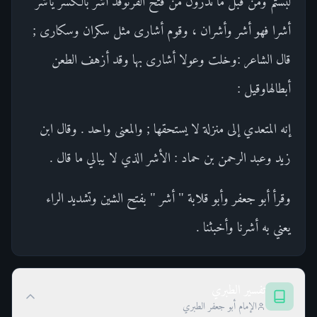
لبستم ومن قبل ما تدرون من فتح القرىوقد أشر بالكسر يأشر
أشرا فهو أشر وأشران ، وقوم أشارى مثل سكران وسكارى ;
قال الشاعر :وخلت وعولا أشارى بها وقد أزهف الطعن
أبطالهاوقيل :
إنه المتعدي إلى منزلة لا يستحقها ; والمعنى واحد . وقال ابن
زيد وعبد الرحمن بن حماد : الأشر الذي لا يبالي ما قال .
وقرأ أبو جعفر وأبو قلابة " أشر " بفتح الشين وتشديد الراء
يعني به أشرنا وأخبثنا .
تفسير الطبري
الإمام أبو جعفر الطبري