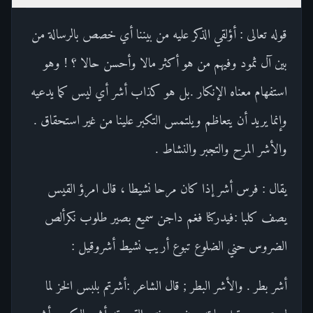
قوله تعالى : أؤلقي الذكر عليه من بيننا أي خصص بالرسالة من
بين آل ثمود وفيهم من هو أكثر مالا وأحسن حالا ؟ ! وهو
استفهام معناه الإنكار .بل هو كذاب أشر أي ليس كما يدعيه
وإنما يريد أن يتعاظم ويلتمس التكبر علينا من غير استحقاق .
والأشر المرح والتجبر والنشاط .
يقال : فرس أشر إذا كان مرحا نشيطا ، قال امرؤ القيس
يصف كلبا :فيدركنا فغم داجن سميع بصير طلوب نكرألص
الضروس حني الضلوع تبوع أريب نشيط أشروقيل :
أشر بطر . والأشر البطر ; قال الشاعر :أشرتم بلبس الخز لما