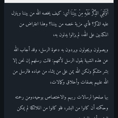
أَؤُلْقِيَ الذِّكْرُ عَلَيْهِ مِنْ بَيْنِنَا أي: كيف يخصه الله من بيننا وينزل
عليه الذكر؟ فأي مزية خصه من بيننا؟ وهذا اعتراض من
المكذبين على الله، لم يزالوا يدلون به،
ويصولون ويجولون ويردون به دعوة الرسل، وقد أجاب الله
عن هذه الشبهة بقول الرسل لأممهم: قالت رسلهم إن نحن إلا
بشر مثلكم ولكن الله يمن على من يشاء من عباده فالرسل من
الله عليهم بصفات وأخلاق وكمالات،
بها صلحوا لرسالات ربهم والاختصاص بوحيه،ومن رحمته
وحكمته أن كانوا من البشر، فلو كانوا من الملائكة لم يمكن