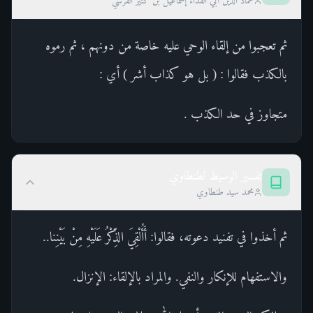
عماد الدين أبي الفداء إسماعيل بن كثير القرشي
ثم تعجبوا من إلقاء الوحي عليه خاصة من دونهم ، ثم رموه
بالكذب فقالوا : ( بل هو كذاب أشر ) أي :
متجاوز في حد الكذب .
تفسير الوسيط لطنطاوي
محمد سيد طنطاوي
ثم أخذوا في تفنيد دعوته، فقالوا: أَأُلْقِيَ الذِّكْرُ عَلَيْهِ مِنْ بَيْنِنا..
والاستفهام للإنكار والنفي. والمراد بالإلقاء: الإنزال.