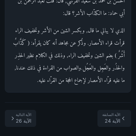
الحسن بن محمد بن سعيد القرشيّ, قال: قلت لعبد الرحمن بن
أبي حماد: ما الكذّاب الأشر؟ قال:
الذي لا يبالي ما قال, وبكسر الشين من الأشر وتخفيف الراء
قرأت قراء الأمصار. وذُكر عن مجاهد أنه كان يقرأه: ( كَذَّابٌ
أَشُرٌ ) بضم الشين وتخفيف الراء, وذلك في الكلام نظير الحذِر
والحذُر والعَجِل والعَجُل.والصواب من القراءة في ذلك عندنا,
ما عليه قرّاء الأمصار لإجماع الحجة من القرّاء عليه.
الآية السابقة
الآية التالية
الآية 24
الآية 26