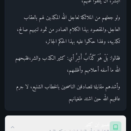
البشر، أن يتلقوا عنهم،
ولو جعلهم من الملائكة لعاجل الله المكذبين لهم بالعقاب
العاجل.والمقصود بهذا الكلام الصادر من ثمود لنبيهم صالح،
تكذيبه، ولهذا حكموا عليه بهذا الحكم الجائر،
فقالوا: بَلْ هُوَ كَذَّابٌ أَشِرٌ أي: كثير الكذب والشر،فقبحهم
الله ما أسفه أحلامهم وأظلمهم،
وأشدهم مقابلة للصادقين الناصحين بالخطاب الشنيع، لا جرم
عاقبهم الله حين اشتد طغيانهم
تفسير ابن كثير