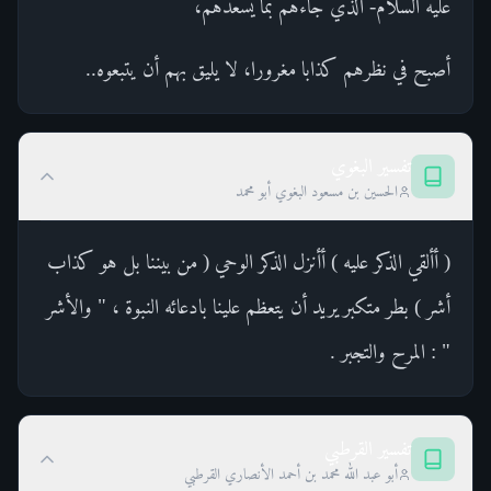
عليه السلام- الذي جاءهم بما يسعدهم،
أصبح في نظرهم كذابا مغرورا، لا يليق بهم أن يتبعوه..
تفسير البغوي
الحسين بن مسعود البغوي أبو محمد
( أألقي الذكر عليه ) أأنزل الذكر الوحي ( من بيننا بل هو كذاب
أشر ) بطر متكبر يريد أن يتعظم علينا بادعائه النبوة ، " والأشر
" : المرح والتجبر .
تفسير القرطبي
أبو عبد الله محمد بن أحمد الأنصاري القرطبي