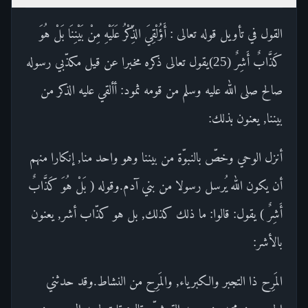
القول في تأويل قوله تعالى : أَؤُلْقِيَ الذِّكْرُ عَلَيْهِ مِنْ بَيْنِنَا بَلْ هُوَ
كَذَّابٌ أَشِرٌ (25)يقول تعالى ذكره مخبرا عن قيل مكذّبي رسوله
صالح صلى الله عليه وسلم من قومه ثمود: أألقي عليه الذكر من
بيننا, يعنون بذلك:
أنزل الوحي وخصّ بالنبوّة من بيننا وهو واحد منا, إنكارا منهم
أن يكون الله يُرسل رسولا من بني آدم.وقوله ( بَلْ هُوَ كَذَّابٌ
أَشِرٌ ) يقول: قالوا: ما ذلك كذلك, بل هو كذّاب أشر, يعنون
بالأشر:
المَرِح ذا التجبر والكبرياء, والمَرِح من النشاط.وقد حدثني