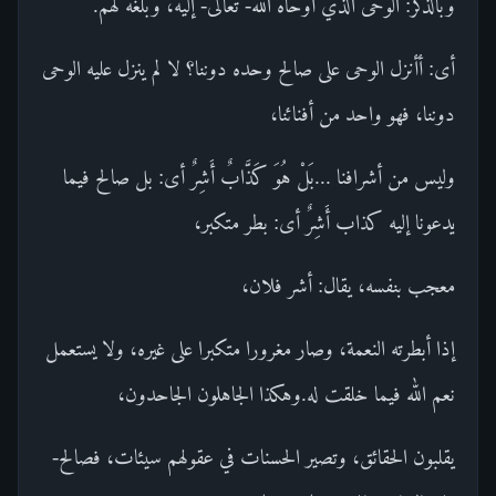
وبالذكر: الوحى الذي أوحاه الله- تعالى- إليه، وبلغه لهم.
أى: أأنزل الوحى على صالح وحده دوننا؟ لا لم ينزل عليه الوحى
دوننا، فهو واحد من أفنائنا،
وليس من أشرافنا ...بَلْ هُوَ كَذَّابٌ أَشِرٌ أى: بل صالح فيما
يدعونا إليه كذاب أَشِرٌ أى: بطر متكبر،
معجب بنفسه، يقال: أشر فلان،
إذا أبطرته النعمة، وصار مغرورا متكبرا على غيره، ولا يستعمل
نعم الله فيما خلقت له.وهكذا الجاهلون الجاحدون،
يقلبون الحقائق، وتصير الحسنات في عقولهم سيئات، فصالح-