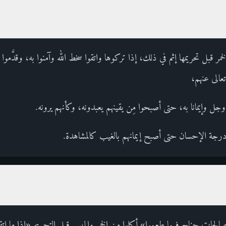
مر قبل تحريمها إثم في ذلك، إذا تركوها واتقوا سخط الله وآمنوا به، وقدَّموا 
تعالى عنهم،
وجل وإيمانا به، حتى أصبحوا مِن يقينهم يعبدونه، وكأنهم يرونه.
ا درجة الإحسان حتى أصبح إيمانهم بالغيب كالمشاهدة.
صالحات جناح فيما طعموا» أكلوا من الخمر والميسر قبل التحريم «إذا ما اتقو