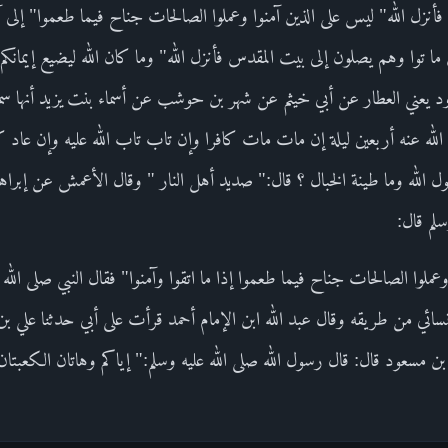
ا فأنزل الله" ليس على الذين آمنوا وعملوا الصالحات جناح فيما طعموا" إلى آ
ن ما توا وهم يصلون إلى بيت المقدس فأنزل الله" وما كان الله ليضيع إيمانكم
ود يعني العطار عن أبي خيثم عن شهر بن حوشب عن أسماء بنت يزيد أنها سمع
له عنه أربعين ليلة إن مات مات كافرا وإن تاب تاب الله عليه وإن عاد كا
ل الله وما طينة الخبال ؟ قال:" صديد أهل النار " وقال الأعمش عن إبراه
سلم قال:
وعملوا الصالحات جناح فيما طعموا إذا ما اتقوا وآمنوا" فقال النبي صلى الله
سائي من طريقه وقال عبد الله ابن الإمام أحمد قرأت على أبي حدثنا علي بن
مسعود قال: قال رسول الله صلى الله عليه وسلم:" إياكم وهاتان الكعبتان ا