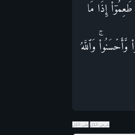
طَعِمُوۤا۟ إِذَا مَا
۟ وَّأَحۡسَنُوا۟ۚ وَٱللَّهُ
|
عرض الكل
طي الكل