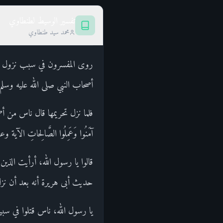
تفسير الوسيط لطنطاوي
محمد سيد طنطاوي
روى المفسرون في سبب نزول هذ
أصحاب النبي صلى الله عليه وسلم
فلما نزل تحريمها قال ناس من أصحا
آمَنُوا وَعَمِلُوا الصَّالِحاتِ الآ
قالوا يا رسول الله، أرأيت الذين م
حديث أبى هريرة أنه بعد أن نزل قوله- تعا
يا رسول الله، ناس قتلوا في سبي