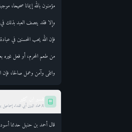
مؤمنون بالله إيمانا صحيحا، موج
وإلا فقد يتصف العبد بذلك في
فإن الله يحب المحسنين في عبادة 
من طعم المحرم، أو فعل غيره بعد
واتقى وآمن وعمل صالحا، فإن الل
تفسير ابن كثير
عماد الدين أبي الفداء إسماعيل ب
قال أحمد بن حنبل حدثنا أسود 