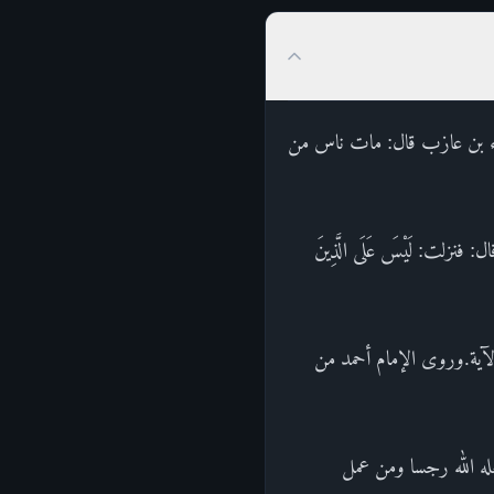
اء بن عازب قال: مات ناس من
زلت: لَيْسَ عَلَى الَّذِينَ
وا الآية.وروى الإمام أحمد من
عله الله رجسا ومن عمل