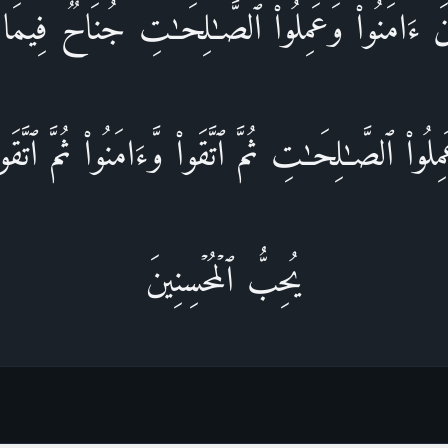
َ ءَامَنُوا۟ وَعَمِلُوا۟ ٱلصَّـٰلِحَـٰتِ جُنَاحࣱ فِیمَا 
مِلُوا۟ ٱلصَّـٰلِحَـٰتِ ثُمَّ ٱتَّقَوا۟ وَّءَامَنُوا۟ ثُمَّ ٱتَّقَوا
یُحِبُّ ٱلۡمُحۡسِنِینَ