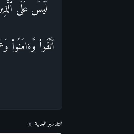
لَیۡسَ عَلَى ٱلَّذِین
ٱتَّقَوا۟ وَّءَامَنُوا۟ وَعَ
التفاسير العلمية
)
8
(