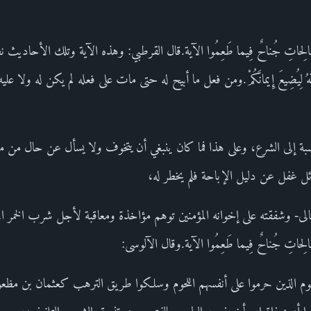
مِلُوا الصَّالِحاتِ جُناحٌ فِيما طَعِمُوا الآية.قال القرطبي: وهذه الآية وتلك الأحا
َّهُ لِيُضِيعَ إِيمانَكُمْ.ومن فعل ما أبيح له حتى مات على فعله لم يكن له ولا 
سبة إلى الشرع، وعلى هذا فما كان ينبغي أن يتخوف ولا يسأل عن حال من م
ائل غفل عن دليل الإباحة فلم يخطر له،
الى- وشفقته على إخوانه المؤمنين توهم مؤاخذة ومعاقبة لأجل شرب الخمر المت
ا الصَّالِحاتِ جُناحٌ فِيما طَعِمُوا الآية.وقال الآلوسى:
قوم الذين حرموا على أنفسهم اللحوم وسلكوا طريق الترهب كعثمان بن مظع