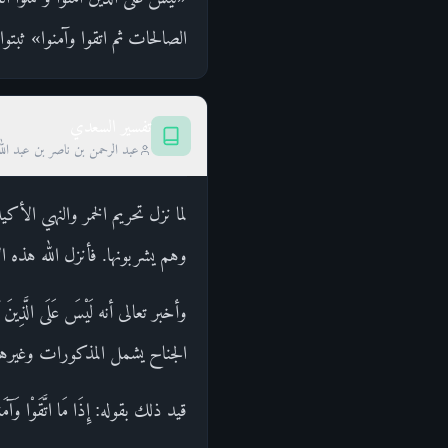
الصالحات ثم اتقوا وآمنوا» ثبتوا
تفسير السعدي
عبد الرحمن بن ناصر بن عبد الل
لما نزل تحريم الخمر والنهي الأك
وهم يشربونها. فأنزل الله هذه ال
وأخبر تعالى أنه لَيْسَ عَلَى الَّذِي
الجناح يشمل المذكورات وغيرها
قيد ذلك بقوله: إِذَا مَا اتَّقَوْا وَ