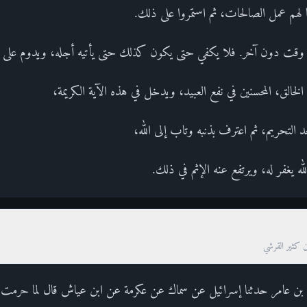
با لهم عمل الصالحات، ثم استمروا على ذلك.
 وقت دون آخر. فلا يكفي حتى يكون كذلك حتى يأتيه أجله، ويدوم على 
الخالق، المحسنين في نفع العبيد، ويدخل في هذه الآية الكريمة،
 التحريم، ثم اعترف بذنبه وتاب إلى الله،
ه يغفر له، ويرتفع عنه الإثم في ذلك.
ن كثير القرشي
بن عامر حدثنا إسرائيل عن سماك عن عكرمة عن ابن عياش قال لما حرمت ال