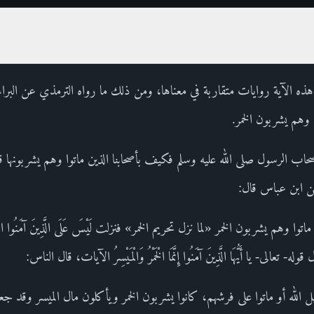
ه الآية روايات متقاربة في معناها، ومن ذلك ما رواه الترمذي عن البر
 وهم يشربون الخمر.
ب الرسول صلى الله عليه وسلم فكيف بأصحابنا الذين ماتوا وهم يشربونها قال: فن
ية وعن ابن عباس قال:
اتوا وهم يشربون الخمر «لما نزل تحريم الخمر» فنزلت لَيْسَ عَلَى الَّذِينَ آمَنُ
لى- يا أَيُّهَا الَّذِينَ آمَنُوا إِنَّمَا الْخَمْرُ وَالْمَيْسِرُ الآيات، قال الناس:
ل الله أو ماتوا على فرشهم، كانوا يشربون الخمر ويأكلون مال الميسر وقد ج