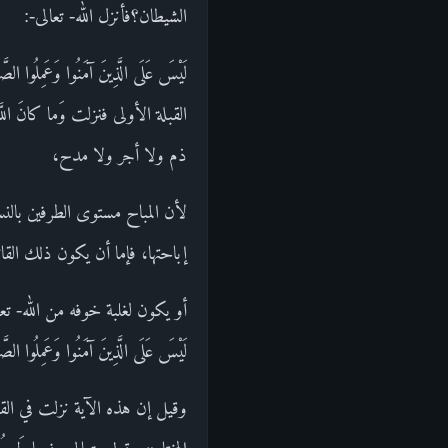
الشيطان؟فأنزل الله- تعالى-:
لَيْسَ عَلَى الَّذِينَ آمَنُوا وَعَ
القبلة الأولى فنزلت وَما كانَ الل
ذم ولا أجر ولا مدح،
لأن المباح مستوى الطرفين بالن
إباحتها، فإما أن يكون ذلك الق
أو يكون لغلبة خوفه من الله- تع
لَيْسَ عَلَى الَّذِينَ آمَنُوا وَعَمِلُو
وقيل إن هذه الآية نزلت في ال