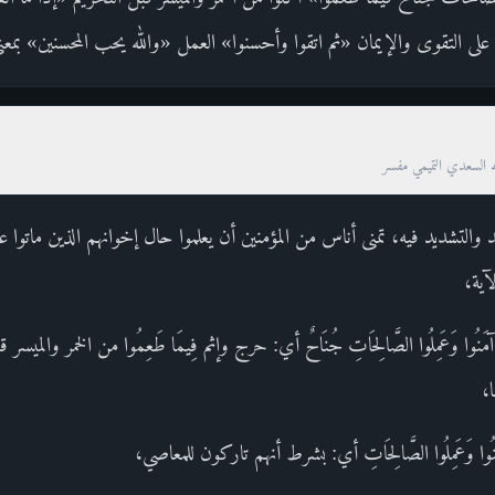
 على التقوى والإيمان «ثم اتقوا وأحسنوا» العمل «والله يحب المحسنين» بمعني
ه السعدي التميمي مفسر
يد والتشديد فيه، تمنى أناس من المؤمنين أن يعلموا حال إخوانهم الذين ماتوا ع
آية،
نَ آمَنُوا وَعَمِلُوا الصَّالِحَاتِ جُنَاحٌ أي: حرج وإثم فِيمَا طَعِمُوا من الخمر والمي
،
آمَنُوا وَعَمِلُوا الصَّالِحَاتِ أي: بشرط أنهم تاركون للمعاصي،