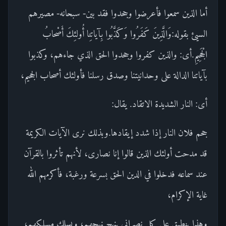
أما الذين سمعوا فأعرضوا وجحدوا فقد بين- سبحانه- مصيرهم
السيئ بقوله:وَالَّذِينَ كَفَرُوا وَكَذَّبُوا بِآياتِنا أُولئِكَ أَصْحابُ
الْجَحِيمِ.أى: والذين كفروا وجحدوا الحق الذي جاءهم، وكذبوا
بآياتنا الدالة على وحدانيتنا وصدق رسلنا فأولئك أصحاب الجحيم،
أى: النار الشديدة الاتقاد. يقال:
جحم فلان النار إذا شدد إيقادها.وبذلك نرى الآيات الكريمة
قد مدحت أولئك الذين قالوا إنا نصارى، لأنهم تأثروا بالقرآن
عند سماعه فدخلوا في الدين الحق بسرعة ورغبة، فأكرمهم الله
غاية الإكرام،
وهذا ينطبق على كل نصراني ينهج نهجهم، ويسلك مسلكهم،