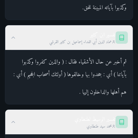
وكذبوا بآياته المبينة للحق.
تفسير ابن كثير
عماد الدين أبي الفداء إسماعيل بن كثير القرشي
ثم أخبر عن حال الأشقياء فقال : ( والذين كفروا وكذبوا
بآياتنا ) أي : جحدوا بها وخالفوها ( أولئك أصحاب الجحيم ) أي :
هم أهلها والداخلون إليها .
تفسير الوسيط لطنطاوي
محمد سيد طنطاوي