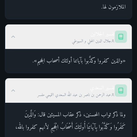
الملازمون لها.
تفسير الجلالين
جلال الدين المحلي و السيوطي
«والذين كفروا وكذَّبوا بآياتنا أولئك أصحاب الجحيم».
تفسير السعدي
عبد الرحمن بن ناصر بن عبد الله السعدي التميمي مفسر
ولما ذكر ثواب المحسنين، ذكر عقاب المسيئين قال: وَالَّذِينَ
كَفَرُوا وَكَذَّبُوا بِآيَاتِنَا أُولَئِكَ أَصْحَابُ الْجَحِيمِ لأنهم كفروا بالله،