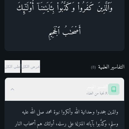
وَٱلَّذِینَ كَفَرُوا۟ وَكَذَّبُوا۟ بِـَٔایَـٰتِنَاۤ أُو۟لَـٰۤىِٕكَ
أَصۡحَـٰبُ ٱلۡجَحِیمِ
التفاسير العلمية
|
عرض الكل
طي الكل
)
8
(
التفسير الميسر
نخبة من العلماء
والذين جحدوا وحدانية الله وأنكروا نبوة محمد صلى الله عليه
وسلم، وكذَّبوا بآياته المنزلة على رسله، أولئك هم أصحاب النار