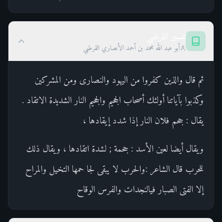
تفسير القرطبي
أبو عبد الله محمد بن أحمد الأنصاري القرطبي
ثم قال والذين كفروا من اليهود والنصارى ومن المشركين
وكذبوا بآياتنا أولئك أصحاب الجحيم والجحيم النار الشديدة الاتقاد .
يقال : جحم فلان النار إذا شدد إيقادها ،
ويقال أيضا لعين الأسد : جحمة ; لشدة اتقادها ، ويقال ذلك
للحرب قال الشاعر :والحرب لا يبقى لجا حمها التخيل والمراح
إلا الفتى الصبار فيالنجدات والفرس الوقاح