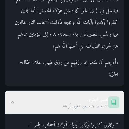
فيدخل في الدين الحق كما دخل هؤلاء المحسنون.أما الذين
كفروا وكذبوا بآيات الله وحججه فأولئك أصحاب النار خالدين
فيها وبئس المصير.ثم وجه- سبحانه- نداء إلى المؤمنين نهاهم
عن تحريم الطيبات التي أحلها الله لهم،
وأمرهم أن يتمتعوا بما رزقهم من رزق طيب حلال فقال-
تعالى:
تفسير البغوي
الحسين بن مسعود البغوي أبو محمد
" والذين كفروا وكذبوا بآياتنا أولئك أصحاب الجحيم " .