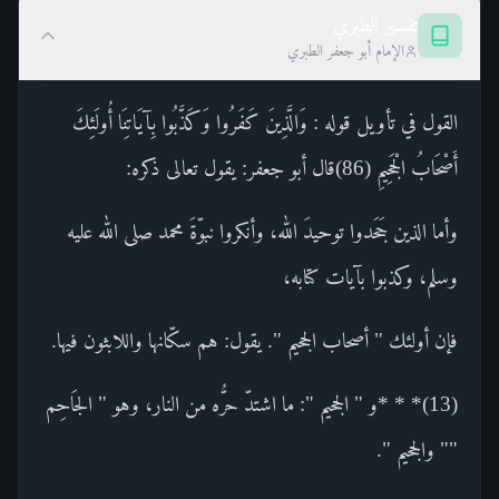
تفسير الطبري
الإمام أبو جعفر الطبري
القول في تأويل قوله : وَالَّذِينَ كَفَرُوا وَكَذَّبُوا بِآيَاتِنَا أُولَئِكَ
أَصْحَابُ الْجَحِيمِ (86)قال أبو جعفر: يقول تعالى ذكره:
وأما الذين جَحَدوا توحيدَ الله، وأنكروا نبوّةَ محمد صلى الله عليه
وسلم، وكذبوا بآيات كتابه،
فإن أولئك " أصحاب الجحيم ". يقول: هم سكّانها واللابثون فيها.
(13)* * *و " الجحيم ": ما اشتدّ حرُّه من النار، وهو " الجَاحِم
"" والجحيم ".