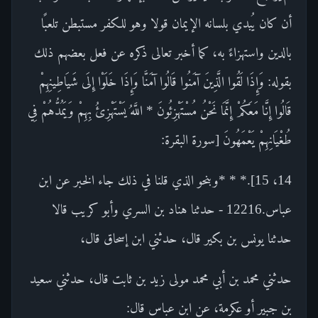
أن كان يُبدي بلسانه الإيمان قولا وهو للكفر مستبطن تلعبًا
بالدين واستهزاءً به، كما أخبر تعالى ذكره عن فعل بعضهم ذلك
بقوله: وَإِذَا لَقُوا الَّذِينَ آمَنُوا قَالُوا آمَنَّا وَإِذَا خَلَوْا إِلَى شَيَاطِينِهِمْ
قَالُوا إِنَّا مَعَكُمْ إِنَّمَا نَحْنُ مُسْتَهْزِئُونَ * اللَّهُ يَسْتَهْزِئُ بِهِمْ وَيَمُدُّهُمْ فِي
طُغْيَانِهِمْ يَعْمَهُونَ [سورة البقرة:
14، 15].* * *وبنحو الذي قلنا في ذلك جاء الخبر عن ابن
عباس.12216 - حدثنا هناد بن السري وأبو كريب قالا
حدثنا يونس بن بكير قال، حدثني ابن إسحاق قال،
حدثني محمد بن أبي محمد مولى زيد بن ثابت قال، حدثني سعيد
بن جبير أو عكرمة، عن ابن عباس قال: