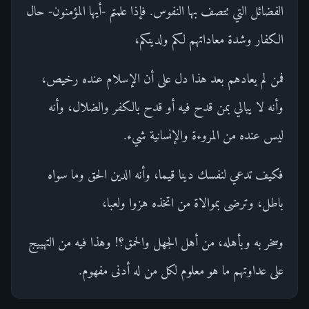
الفضائل التي تتصف بها النفوس. فإذا علمتم -أيها المؤمنون- حال
الكفار وشدة معاداتهم لكم ولدينكم،
فمن لم يعادهم بعد هذا دل على أن الإسلام عنده رخيص،
وأنه لا يبالي بمن قدح فيه أو قدح بالكفر والضلال، وأنه
ليس عنده من المروءة والإنسانية شيء.
فكيف تدعي لنفسك دينا قيما، وأنه الدين الحق وما سواه
باطل، وترضى بموالاة من اتخذه هزوا ولعبا،
وسخر به وبأهله، من أهل الجهل والحمق؟! وهذا فيه من التهييج
على عداوتهم ما هو معلوم لكل من له أدنى مفهوم.