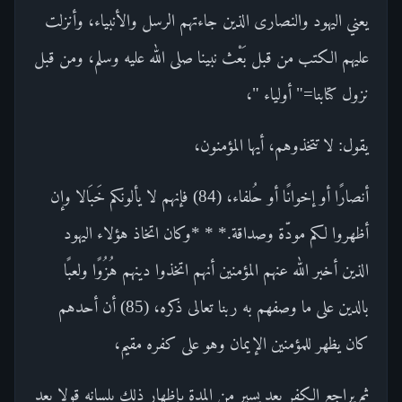
يعني اليهود والنصارى الذين جاءتهم الرسل والأنبياء، وأنزلت
عليهم الكتب من قبل بَعْث نبينا صلى الله عليه وسلم، ومن قبل
نزول كتابنا=" أولياء "،
يقول: لا تتخذوهم، أيها المؤمنون،
أنصارًا أو إخوانًا أو حُلفاء، (84) فإنهم لا يألونكم خَبَالا وإن
أظهروا لكم مودّة وصداقة.* * *وكان اتخاذ هؤلاء اليهود
الذين أخبر الله عنهم المؤمنين أنهم اتخذوا دينهم هُزُوًا ولعبًا
بالدين على ما وصفهم به ربنا تعالى ذكره، (85) أن أحدهم
كان يظهر للمؤمنين الإيمان وهو على كفره مقيم،
ثم يراجع الكفر بعد يسير من المدة بإظهار ذلك بلسانه قولا بعد