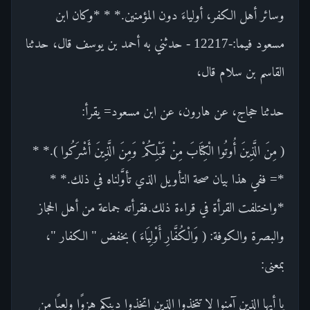
وسائر أهل الكفر، أولياءَ دون المؤمنين.* * *وكان ابن
مسعود فيما:-12217 - حدثني به أحمد بن يوسف قال، حدثنا
القاسم بن سلام قال،
حدثنا حجاج، عن هارون، عن ابن مسعود= يقرأ:
( مِنَ الَّذِينَ أُوتُوا الْكِتَابَ مِنْ قَبْلِكُمْ وَمِنَ الَّذِينَ أَشْرَكُوا ).* *
*= ففي هذا بيان صحة التأويل الذي تأوَّلناه في ذلك.* *
*واختلفت القرأة في قراءة ذلك.فقرأته جماعة من أهل الحجاز
والبصرة والكوفة: ( وَالْكُفَّارِ أَوْلِيَاءَ ) بخفض " الكفار "،
بمعنى:
يا أيها الذين آمنوا لا تتخذوا الذين اتخذوا دينكم هزوًا ولعبًا من