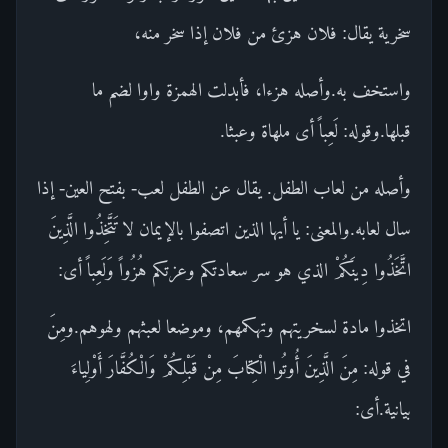
سخرية يقال: فلان هزئ من فلان إذا سخر منه،
واستخف به.وأصله هزءا، فأبدلت الهمزة واوا لضم ما
قبلها.وقوله: لَعِباً أى ملهاة وعبثا.
وأصله من لعاب الطفل. يقال عن الطفل لعب- بفتح العين- إذا
سال لعابه.والمعنى: يا أيها الذين اتصفوا بالإيمان لا تَتَّخِذُوا الَّذِينَ
اتَّخَذُوا دِينَكُمْ الذي هو سر سعادتكم وعزتكم هُزُواً وَلَعِباً أى:
اتخذوا مادة لسخريتهم وتهكمهم، وموضعا لعبثهم ولهوهم.ومِنَ
في قوله: مِنَ الَّذِينَ أُوتُوا الْكِتابَ مِنْ قَبْلِكُمْ وَالْكُفَّارَ أَوْلِياءَ
بيانية.أى: