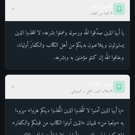
التفسير الميسر
نخبة من العلماء
يا أيها الذين صدَّقوا الله ورسوله وعملوا بشرعه، لا تتخذوا الذين
يستهزئون ويتلاعبون بدينكم من أهل الكتاب والكفارَ أولياءَ،
وخافوا الله إن كنتم مؤمنين به وبشرعه.
تفسير الجلالين
جلال الدين المحلي و السيوطي
«يا أيها الذين آمنوا لا تتَّخذوا الذين اتَّخذوا دينكم هزوا» مهزوءا
به «ولعبا من» للبيان «الذين أوتوا الكتاب من قبلكم والكفار»
المشركين بالجر والنصب «أولياء واتقوا الله» بترك موالاتهم