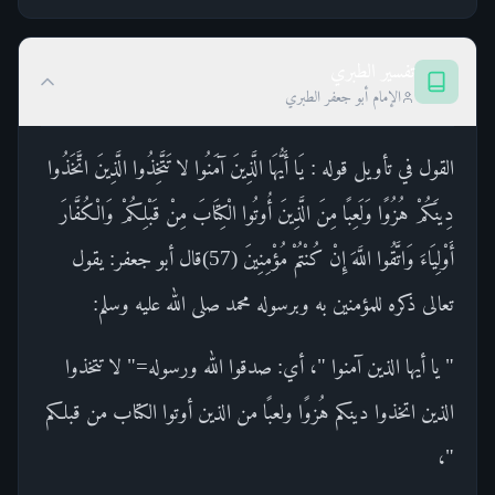
تفسير الطبري
الإمام أبو جعفر الطبري
القول في تأويل قوله : يَا أَيُّهَا الَّذِينَ آمَنُوا لا تَتَّخِذُوا الَّذِينَ اتَّخَذُوا
دِينَكُمْ هُزُوًا وَلَعِبًا مِنَ الَّذِينَ أُوتُوا الْكِتَابَ مِنْ قَبْلِكُمْ وَالْكُفَّارَ
أَوْلِيَاءَ وَاتَّقُوا اللَّهَ إِنْ كُنْتُمْ مُؤْمِنِينَ (57)قال أبو جعفر: يقول
تعالى ذكره للمؤمنين به وبرسوله محمد صلى الله عليه وسلم:
" يا أيها الذين آمنوا "، أي: صدقوا الله ورسوله=" لا تتخذوا
الذين اتخذوا دينكم هُزوًا ولعبًا من الذين أوتوا الكتاب من قبلكم
"،