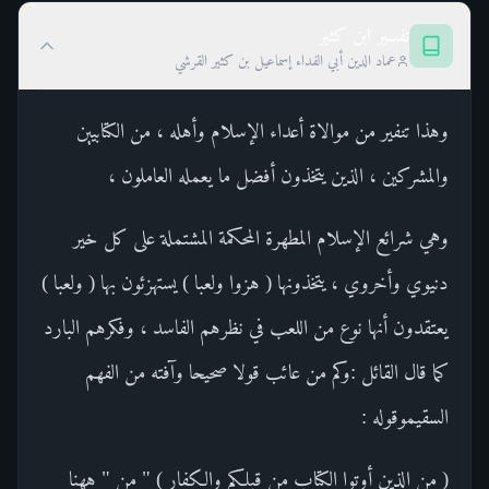
تفسير ابن كثير
عماد الدين أبي الفداء إسماعيل بن كثير القرشي
وهذا تنفير من موالاة أعداء الإسلام وأهله ، من الكتابيين
والمشركين ، الذين يتخذون أفضل ما يعمله العاملون ،
وهي شرائع الإسلام المطهرة المحكمة المشتملة على كل خير
دنيوي وأخروي ، يتخذونها ( هزوا ولعبا ) يستهزئون بها ( ولعبا )
يعتقدون أنها نوع من اللعب في نظرهم الفاسد ، وفكرهم البارد
كما قال القائل :وكم من عائب قولا صحيحا وآفته من الفهم
السقيموقوله :
( من الذين أوتوا الكتاب من قبلكم والكفار ) " من " ههنا