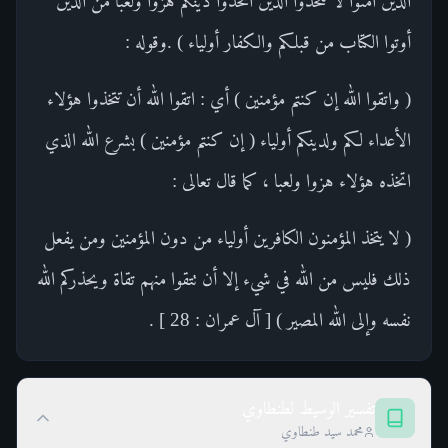
الذين آمنوا لا تتخذوا الذين اتخذوا دينكم هزوا ولعبا من الذين
أوتوا الكتاب من قبلكم والكفار أولياء ) .وقوله :
( واتقوا الله إن كنتم مؤمنين ) أي : اتقوا الله أن تتخذوا هؤلاء
الأعداء لكم ولدينكم أولياء ( إن كنتم مؤمنين ) بشرع الله الذي
اتخذه هؤلاء هزوا ولعبا ، كما قال تعالى :
( لا يتخذ المؤمنون الكافرين أولياء من دون المؤمنين ومن يفعل
ذلك فليس من الله في شيء إلا أن تتقوا منهم تقاة ويحذركم الله
نفسه وإلى الله المصير ) [ آل عمران : 28 ] .
تفسير الوسيط لطنطاوي
محمد سيد طنطاوي