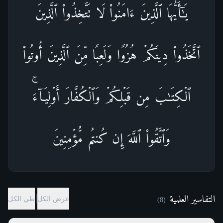
یَـٰۤأَیُّهَا ٱلَّذِینَ ءَامَنُوا۟ لَا تَتَّخِذُوا۟ ٱلَّذِینَ
ٱتَّخَذُوا۟ دِینَكُمۡ هُزُوࣰا وَلَعِبࣰا مِّنَ ٱلَّذِینَ أُوتُوا۟
ٱلۡكِتَـٰبَ مِن قَبۡلِكُمۡ وَٱلۡكُفَّارَ أَوۡلِیَاۤءَۚ
وَٱتَّقُوا۟ ٱللَّهَ إِن كُنتُم مُّؤۡمِنِینَ
التفاسير العلمية
|
عرض الكل
طي الكل
)
8
(