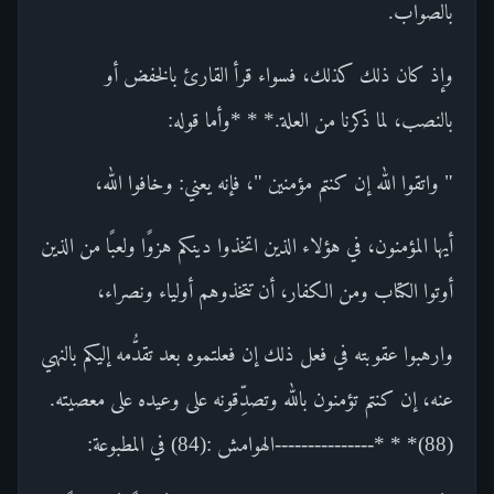
بالصواب.
وإذ كان ذلك كذلك، فسواء قرأ القارئ بالخفض أو
بالنصب، لما ذكرنا من العلة.* * *وأما قوله:
" واتقوا الله إن كنتم مؤمنين "، فإنه يعني: وخافوا الله،
أيها المؤمنون، في هؤلاء الذين اتخذوا دينكم هزوًا ولعبًا من الذين
أوتوا الكتاب ومن الكفار، أن تتخذوهم أولياء ونصراء،
وارهبوا عقوبته في فعل ذلك إن فعلتموه بعد تقدُّمه إليكم بالنهي
عنه، إن كنتم تؤمنون بالله وتصدِّقونه على وعيده على معصيته.
(88)* * *---------------الهوامش :(84) في المطبوعة: