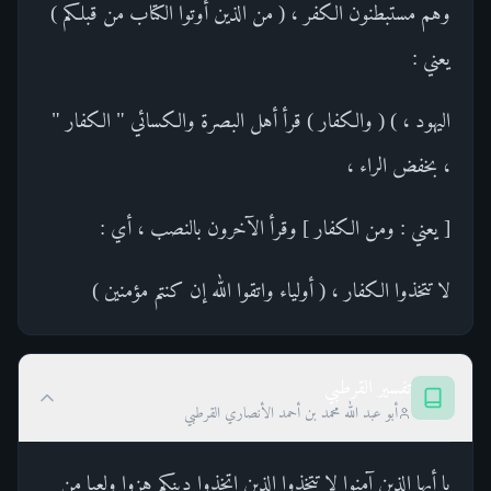
وهم مستبطنون الكفر ، ( من الذين أوتوا الكتاب من قبلكم )
يعني :
اليهود ، ) ( والكفار ) قرأ أهل البصرة والكسائي " الكفار "
، بخفض الراء ،
[ يعني : ومن الكفار ] وقرأ الآخرون بالنصب ، أي :
لا تتخذوا الكفار ، ( أولياء واتقوا الله إن كنتم مؤمنين )
تفسير القرطبي
أبو عبد الله محمد بن أحمد الأنصاري القرطبي
يا أيها الذين آمنوا لا تتخذوا الذين اتخذوا دينكم هزوا ولعبا من