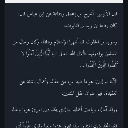
قال الآلوسى: أخرج ابن إسحاق وجماعة عن ابن عباس قال:
كان رفاعة بن زيد بن التابوت،
وسويد بن الحارث قد أظهرا الإسلام ونافقا، وكان رجال من
المسلمين يوادونهما.فأنزل الله- تعالى-: يا أَيُّهَا الَّذِينَ آمَنُوا لا
تَتَّخِذُوا الَّذِينَ اتَّخَذُوا ...
الآية .والدين: هو ما عليه المرء من عقائد وأعمال ناشئة عن
العقيدة. فهو عنوان عقل المتدين،
ورائد آماله، وباعث أعماله. والذي يتخذ دين امرئ هزوا ولعبا،
فقد اتخذ ذلك المتدين بهذا الدين هزوا ولعبا.وقوله: هُزُواً أى