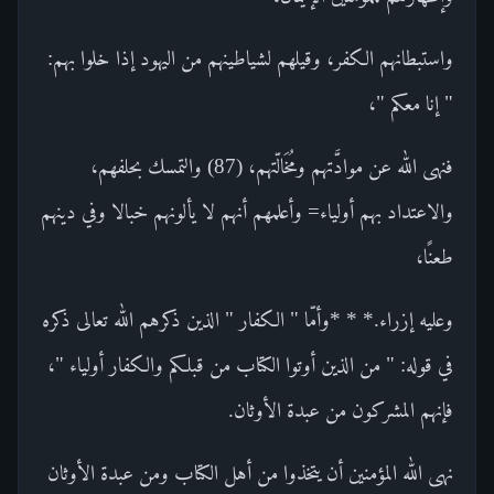
واستبطانهم الكفر، وقيلهم لشياطينهم من اليهود إذا خلوا بهم:
" إنا معكم "،
فنهى الله عن موادَّتهم ومُخَالّتهم، (87) والتمسك بحلفهم،
والاعتداد بهم أولياء= وأعلمهم أنهم لا يألونهم خبالا وفي دينهم
طعنًا،
وعليه إزراء.* * *وأمّا " الكفار " الذين ذكرهم الله تعالى ذكره
في قوله: " من الذين أوتوا الكتاب من قبلكم والكفار أولياء "،
فإنهم المشركون من عبدة الأوثان.
نهى الله المؤمنين أن يتخذوا من أهل الكتاب ومن عبدة الأوثان