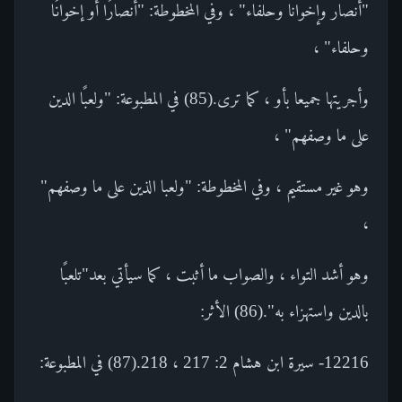
"أنصار وإخوانا وحلفاء" ، وفي المخطوطة: "أنصارًا أو إخوانًا
وحلفاء" ،
وأجريتها جميعا بأو ، كما ترى.(85) في المطبوعة: "ولعبًا الدين
على ما وصفهم" ،
وهو غير مستقيم ، وفي المخطوطة: "ولعبا الذين على ما وصفهم"
،
وهو أشد التواء ، والصواب ما أثبت ، كما سيأتي بعد"تلعبًا
بالدين واستهزاء به".(86) الأثر:
12216- سيرة ابن هشام 2: 217 ، 218.(87) في المطبوعة: