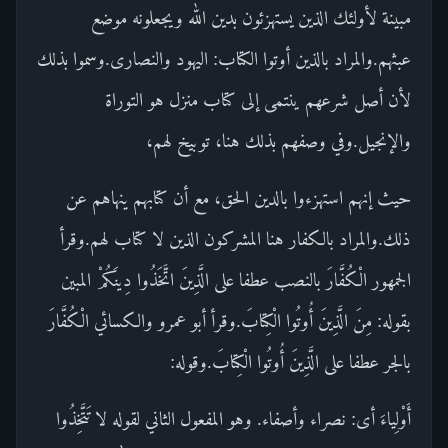
مبينة لأولئك الذين يستهزئون بدين الله ويجعلونه موضع
عبثهم.والمراد بالذين أوتوا الكتاب: اليهود والنصارى.وسموا بذلك
لأن أصل شرعهم ينتمى إلى كتاب منزل هو التوراة
والإنجيل.وفي وصفهم بذلك هنا، توبيخ لهم،
حيث إنهم استهزءوا بالدين الحق، مع أن كتابهم ينهاهم عن
ذلك.والمراد بالكفار هنا المشركون الذين لا كتاب لهم.وقرأ
الجمهور الْكُفَّارَ بالنصب عطفا على الَّذِينَ اتَّخَذُوا دِينَكُمْ المبين
بقوله: مِنَ الَّذِينَ أُوتُوا الْكِتابَ.وقرأ أبو عمرو والكسائي الْكُفَّارَ
بالجر عطفا على الَّذِينَ أُوتُوا الْكِتابَ.وقوله:
أَوْلِياءَ أى: نصراء وأصفاء. وهو المفعول الثاني لقوله لا تَتَّخِذُوا