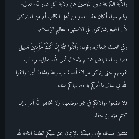
والآية الكريمة تنهى المؤمنين عن ولاية كل عدو لله- تعالى-
ولهم سواء أكان هذا العدو من أهل الكتاب أم من المشركين
لأن الجميع يشتركون في الاستهزاء بتعاليم الإسلام،
وفي العبث بشعائره.وقوله: وَاتَّقُوا اللَّهَ إِنْ كُنْتُمْ مُؤْمِنِينَ تذييل
قصد به استنهاض همتهم لامتثال أمر الله- تعالى- وإلهاب
نفوسهم حتى يتركوا موالاة أعدائهم بسرعة ونشاط.أى: واتقوا
الله في سائر ما أمركم به وما نهاكم عنه،
فلا تضعوا موالاتكم في غير موضعها، ولا تخالفوا لله أمرا. إن
كنتم مؤمنين حقا،
ممتثلين صدقا، فإن وصفكم بالإيمان يحتم عليكم الطاعة التامة لله