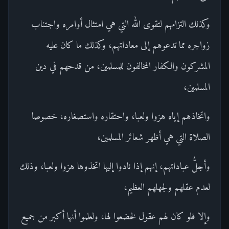
وكذلك التزامهم لتقوى الله التي هي امتثال أوامره واجتناب
زواجره مما تدعوهم إلى معاداتهم، وكذلك ما كان عليه
المشركون والكفار المخالفون للمسلمين، من قدحهم في دين
المسلمين،
واتخاذهم إياه هزوا ولعبا، واحتقاره واستصغاره، خصوصا
الصلاة التي هي أظهر شعائر المسلمين،
وأجلُّ عباداتهم، إنهم إذا نادوا إليها اتخذوها هزوا ولعبا، وذلك
لعدم عقلهم ولجهلهم العظيم،
وإلا فلو كان لهم عقول لخضعوا لها، ولعلموا أنها أكبر من جميع