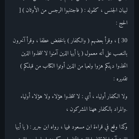
لبيان الجنس ، كقوله : ( فاجتنبوا الرجس من الأوثان ) [
الحج :
30 ] ، وقرأ بعضهم ( والكفار ) بالخفض عطفا ، وقرأ آخرون
بالنصب على أنه معمول ( يا أيها الذين آمنوا لا تتخذوا الذين
اتخذوا دينكم هزوا ولعبا من الذين أوتوا الكتاب من قبلكم )
تقديره :
ولا الكفار أولياء ، أي : لا تتخذوا هؤلاء ولا هؤلاء أولياء
.والمراد بالكفار ههنا المشركون ،
وكذا وقع في قراءة ابن مسعود فيها ، رواه ابن جرير : ( يا أيها