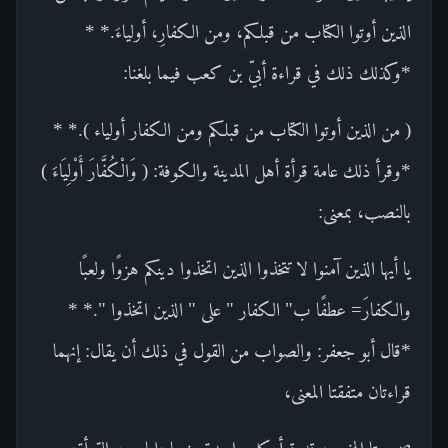
الذين أوتوا الكتاب من قبلكم، ومن الكفارِ، أولياءَ.* *
*وكذلك ذلك في قراءة أبيّ بن كعب فيما بلغنا:
( من الذين أوتوا الكتاب من قبلكم ومن الكفار أولياء ).* *
*وقرأ ذلك عامة قرأة أهل المدينة والكوفة: ( وَالْكُفَّارَ أَوْلِيَاءَ )
بالنصب، بمعنى:
يا أيها الذين آمنوا لا تتخذوا الذين اتخذوا دينكم هزوًا ولعبًا
والكفارَ= عطفًا ب" الكفار " على " الذين اتخذوا ".* *
*قال أبو جعفر: والصواب من القول في ذلك أن يقال: إنهما
قراءتان متفقتا المعنى،