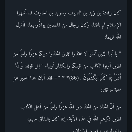
كان رفاعة بن زيد بن التابوت وسويد بن الحارث قد أظهرا
الإسلام ثم نافقا، وكان رجال من المسلمين يوادُّونهما، فأنزل
الله فيهما:
" يا أيها الذين آمنوا لا تتخذوا الذين اتخذوا دينكم هزوًا ولعبًا من
الذين أوتوا الكتاب من قبلكم والكفار أولياء " إلى قوله: وَاللَّهُ
أَعْلَمُ بِمَا كَانُوا يَكْتُمُونَ . (86)* * *= فقد أبان هذا الخبر عن
صحة ما قلنا،
من أنّ اتخاذ من اتخذ دين الله هزوًا ولعبًا من أهل الكتاب
الذين ذكرهم الله في هذه الآية، إنما كان بالنفاق منهم،
وإظهارهم للمؤمنين الإيمان،