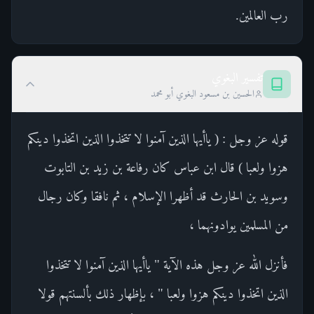
رب العالمين.
تفسير البغوي
الحسين بن مسعود البغوي أبو محمد
قوله عز وجل : ( ياأيها الذين آمنوا لا تتخذوا الذين اتخذوا دينكم
هزوا ولعبا ) قال ابن عباس كان رفاعة بن زيد بن التابوت
وسويد بن الحارث قد أظهرا الإسلام ، ثم نافقا وكان رجال
من المسلمين يوادونهما ،
فأنزل الله عز وجل هذه الآية " ياأيها الذين آمنوا لا تتخذوا
الذين اتخذوا دينكم هزوا ولعبا " ، بإظهار ذلك بألسنتهم قولا