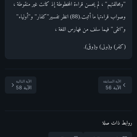
"ومحالفتهم" ، لم يحسن قراءة المخطوطة إذ كانت غير منقوطة ،
وصواب قراءتها ما أثبت.(88) انظر تفسير"كفار" و"أولياء"
و"اتقى" فيما سلف من فهارس اللغة ،
(كفر) و(ولى) و(وقى).
الآية السابقة
الآية التالية
الآية 56
الآية 58
روابط ذات صلة