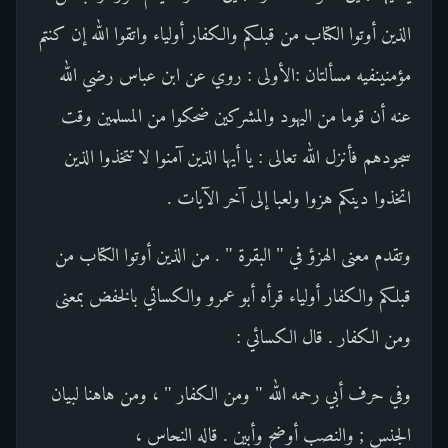
الذين أوتوا الكتاب من قبلكم والكفار أولياء واتقوا الله إن كنتم
مؤمنينفيه مسألتان :الأولى : روي عن ابن عباس رضي الله
عنه أن قوما من اليهود والمشركين ضحكوا من المسلمين وقت
سجودهم فأنزل الله تعالى : يا أيها الذين آمنوا لا تتخذوا الذين
اتخذوا دينكم هزوا ولعبا إلى آخر الآيات .
وتقدم معنى الهزؤ في " البقرة " . من الذين أوتوا الكتاب من
قبلكم والكفار أولياء قرأه أبو عمرو والكسائي بالخفض بمعنى
ومن الكفار . قال الكسائي :
وفي حرف أبي رحمه الله " ومن الكفار " ، ومن هاهنا لبيان
الجنس ; والنصب أوضح وأبين . قاله النحاس ،