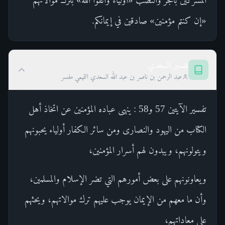
«إن كنتم مؤمنين» صادقين في إيمانكم.
تفسير السعدي
عبد الرحمن بن ناصر بن عبد الله السعدي التميمي مفسر
تفسير الآيتين 57 و58 : ينهى عباده المؤمنين عن اتخاذ أهل
الكتاب من اليهود والنصارى ومن سائر الكفار أولياء يحبونهم
ويتولونهم، ويبدون لهم أسرار المؤمنين،
ويعاونونهم على بعض أمورهم التي تضر الإسلام والمسلمين،
وأن ما معهم من الإيمان يوجب عليهم ترك موالاتهم، ويحثهم
على معاداتهم،