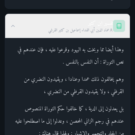
تفسير ابن كثير
عماد الدين أبي الفداء إسماعيل بن كثير القرشي
وهذا أيضا مما وبخت به اليهود وقرعوا عليه ، فإن عندهم في
نص التوراة : أن النفس بالنفس .
وهم يخالفون ذلك عمدا وعنادا ، ويقيدون النضري من
القرظي ، ولا يقيدون القرظي من النضري ،
بل يعدلون إلى الدية ، كما خالفوا حكم التوراة المنصوص
عندهم في رجم الزاني المحصن ، وعدلوا إلى ما اصطلحوا عليه
من الجلد والتحميم والإشهار ; ولهذا قال هناك :