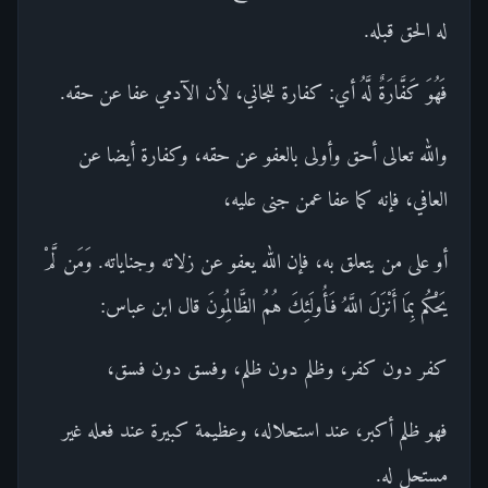
له الحق قبله.
فَهُوَ كَفَّارَةٌ لَّهُ أي: كفارة للجاني، لأن الآدمي عفا عن حقه.
والله تعالى أحق وأولى بالعفو عن حقه، وكفارة أيضا عن
العافي، فإنه كما عفا عمن جنى عليه،
أو على من يتعلق به، فإن الله يعفو عن زلاته وجناياته. وَمَن لَّمْ
يَحْكُم بِمَا أَنْزَلَ اللَّهُ فَأُولَئِكَ هُمُ الظَّالِمُونَ قال ابن عباس:
كفر دون كفر، وظلم دون ظلم، وفسق دون فسق،
فهو ظلم أكبر، عند استحلاله، وعظيمة كبيرة عند فعله غير
مستحل له.