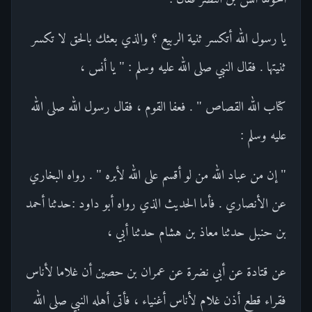
يا رسول الله أتكسر ثنية الربيع ؟ والذي بعثك بالحق لا تكسر
ثنيتها . فقال النبي صلى الله عليه وسلم : " يا أنس ،
كتاب الله القصاص " . فعفا القوم ، فقال رسول الله صلى الله
عليه وسلم :
" إن من عباد الله من لو أقسم على الله لأبره " . رواه البخاري
عن الأنصاري . فأما الحديث الذي رواه أبو داود :حدثنا أحمد
بن حنبل حدثنا معاذ بن هشام حدثنا أبي ،
عن قتادة عن أبي نضرة عن عمران بن حصين أن غلاما لأناس
فقراء قطع أذن غلام لأناس أغنياء ، فأتى أهله النبي صلى الله