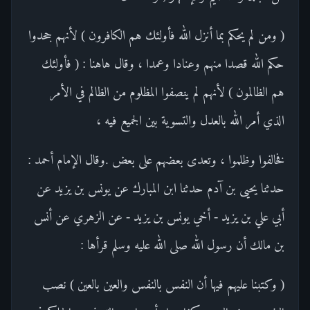
( ومن لم يحكم بما أنزل الله فأولئك هم الكافرون ) لأنهم جحدوا
حكم الله قصدا منهم وعنادا وعمدا ، وقال هاهنا : ( فأولئك
هم الظالمون ) لأنهم لم ينصفوا المظلوم من الظالم في الأمر
الذي أمر الله بالعدل والتسوية بين الجميع فيه ،
فخالفوا وظلموا ، وتعدى بعضهم على بعض .وقال الإمام أحمد :
حدثنا يحيى بن آدم حدثنا ابن المبارك عن يونس بن يزيد عن
أبي علي بن يزيد - أخي يونس بن يزيد - عن الزهري عن أنس
بن مالك أن رسول الله صلى الله عليه وسلم قرأها :
( وكتبنا عليهم فيها أن النفس بالنفس والعين بالعين ) نصب