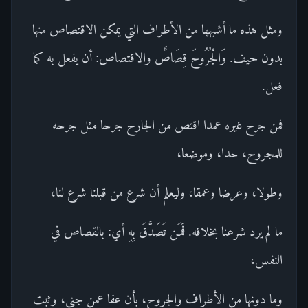
ومثل هذه ما أشبهها من الأطراف التي يمكن الاقتصاص منها
بدون حيف. وَالْجُرُوحَ قِصَاصٌ والاقتصاص: أن يفعل به كما
فعل.
فمن جرح غيره عمدا اقتص من الجارح جرحا مثل جرحه
للمجروح، حدا، وموضعا،
وطولا، وعرضا وعمقا، وليعلم أن شرع من قبلنا شرع لنا،
ما لم يرد شرعنا بخلافه. فَمَن تَصَدَّقَ بِهِ أي: بالقصاص في
النفس،
وما دونها من الأطراف والجروح، بأن عفا عمن جنى، وثبت