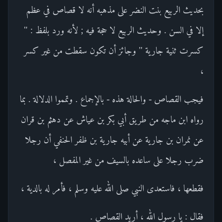
بحديث الربيع بنت النضر على مذهبه أنه لا قصاص في عظم
إلا في السن . وحديث الربيع لا حجة فيه ; لأنه ورد بلفظ : "
كسرت ثنية جارية " وجائز أن تكون سقطت من غير كسر
،
فيجب القصاص - والحالة هذه - بالإجماع . وتمموا الدلالة . بما
رواه ابن ماجه من طريق أبي بكر بن عياش عن دهثم بن قران
عن نمران بن جارية عن أبيه جارية بن ظفر الحنفي أن رجلا
ضرب رجلا على ساعده بالسيف من غير المفصل ،
فقطعها ، فاستعدى النبي صلى الله عليه وسلم ، فأمر له بالدية ،
فقال : يا رسول الله ، أريد القصاص .