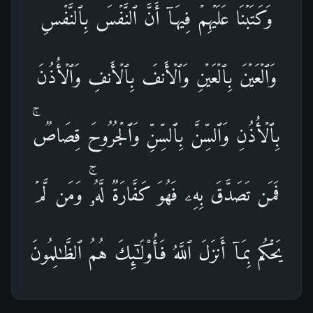
وَكَتَبۡنَا عَلَیۡهِمۡ فِیهَاۤ أَنَّ ٱلنَّفۡسَ بِٱلنَّفۡسِ
وَٱلۡعَیۡنَ بِٱلۡعَیۡنِ وَٱلۡأَنفَ بِٱلۡأَنفِ وَٱلۡأُذُنَ
بِٱلۡأُذُنِ وَٱلسِّنَّ بِٱلسِّنِّ وَٱلۡجُرُوحَ قِصَاصࣱۚ
فَمَن تَصَدَّقَ بِهِۦ فَهُوَ كَفَّارَةࣱ لَّهُۥۚ وَمَن لَّمۡ
یَحۡكُم بِمَاۤ أَنزَلَ ٱللَّهُ فَأُو۟لَـٰۤىِٕكَ هُمُ ٱلظَّـٰلِمُونَ