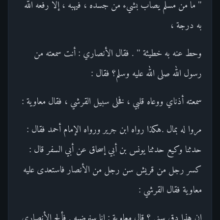
" ما من مسلم يصاب بشيء من جسده ، فيهبه ، إلا رفعه الله
به درجة ،
وحط عنه به خطيئة " . فقال الأنصاري : أنت سمعته من
رسول الله صلى الله عليه وسلم؟ فقال :
سمعته أذناي ووعاه قلبي ، فخلى سبيل القرشي ، فقال معاوية :
مروا له بمال .هكذا رواه ابن جرير ورواه الإمام أحمد فقال :
حدثنا وكيع حدثنا يونس بن أبي إسحاق عن أبي السفر قال :
كسر رجل من قريش سن رجل من الأنصار فاستعدى عليه
معاوية فقال القرشي :
إن هذا دق سني ؟ قال معاوية : إنا سنرضيه . فألح الأنصاري