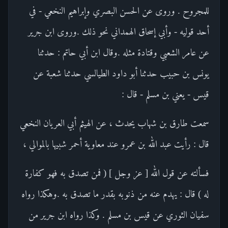
للمجروح . وروى عن الحسن البصري وإبراهيم النخعي - في
أحد قوليه - وأبي إسحاق الهمداني نحو ذلك .وروى ابن جرير
عن عامر الشعبي وقتادة مثله .وقال ابن أبي حاتم : حدثنا
يونس بن حبيب حدثنا أبو داود الطيالسي حدثنا شعبة عن
قيس - يعني بن مسلم - قال :
سمعت طارق بن شهاب يحدث ، عن الهيثم أبي العريان النخعي
قال : رأيت عبد الله بن عمرو عند معاوية أحمر شبيها بالموالي ،
فسألته عن قول الله [ عز وجل ] ( فمن تصدق به فهو كفارة
له ) قال : يهدم عنه من ذنوبه بقدر ما تصدق به .وهكذا رواه
سفيان الثوري عن قيس بن مسلم . وكذا رواه ابن جرير من