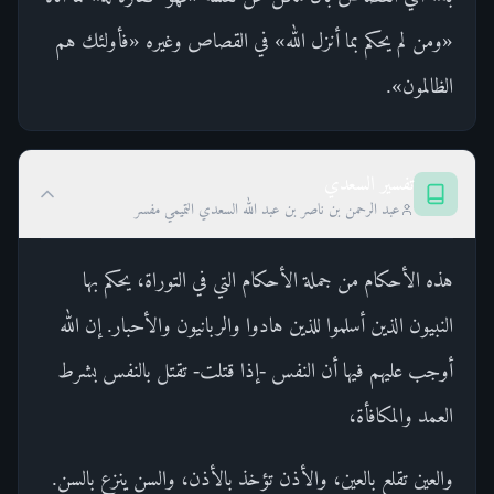
«ومن لم يحكم بما أنزل الله» في القصاص وغيره «فأولئك هم
الظالمون».
تفسير السعدي
عبد الرحمن بن ناصر بن عبد الله السعدي التميمي مفسر
هذه الأحكام من جملة الأحكام التي في التوراة، يحكم بها
النبيون الذين أسلموا للذين هادوا والربانيون والأحبار. إن الله
أوجب عليهم فيها أن النفس -إذا قتلت- تقتل بالنفس بشرط
العمد والمكافأة،
والعين تقلع بالعين، والأذن تؤخذ بالأذن، والسن ينزع بالسن.