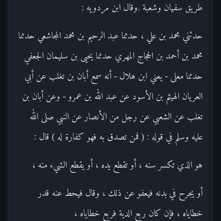
طريق سفيان وشعبة .وقال ابن مردويه :
حدثني محمد بن علي ، حدثنا عبد الرحيم بن محمد المجاشعي حدثنا
محمد بن أحمد بن الحجاج المهري حدثنا يحيى بن سليمان الجعفي
حدثنا معلى - يعني ابن هلال - أنه سمع أبان بن تغلب عن أبي
العريان الهيثم بن الأسود عن عبد الله بن عمرو - وعن أبان بن
تغلب عن الشعبي عن رجل من الأنصار عن النبي صلى الله
عليه وسلم في قوله : ( فمن تصدق به فهو كفارة له ) قال :
هو الذي تكسر سنه ، أو تقطع يده ، أو يقطع الشيء منه ،
أو يجرح في بدنه فيعفو عن ذلك ، وقال فيحط عنه قدر
خطاياه ، فإن كان ربع الدية فربع خطاياه ،