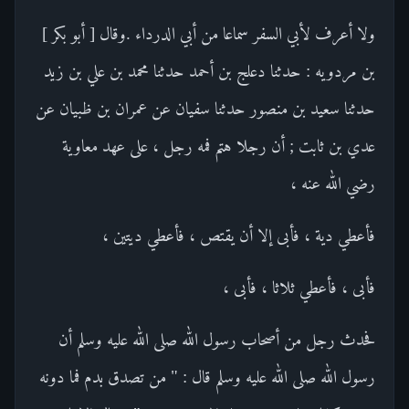
ولا أعرف لأبي السفر سماعا من أبي الدرداء .وقال [ أبو بكر ]
بن مردويه : حدثنا دعلج بن أحمد حدثنا محمد بن علي بن زيد
حدثنا سعيد بن منصور حدثنا سفيان عن عمران بن ظبيان عن
عدي بن ثابت ; أن رجلا هتم فمه رجل ، على عهد معاوية
رضي الله عنه ،
فأعطي دية ، فأبى إلا أن يقتص ، فأعطي ديتين ،
فأبى ، فأعطي ثلاثا ، فأبى ،
فحدث رجل من أصحاب رسول الله صلى الله عليه وسلم أن
رسول الله صلى الله عليه وسلم قال : " من تصدق بدم فما دونه