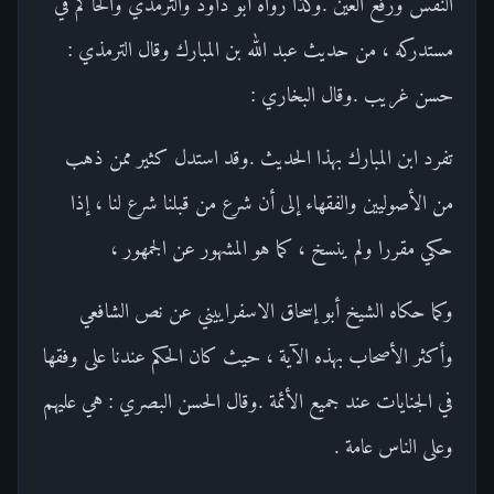
النفس ورفع العين .وكذا رواه أبو داود والترمذي والحاكم في
مستدركه ، من حديث عبد الله بن المبارك وقال الترمذي :
حسن غريب .وقال البخاري :
تفرد ابن المبارك بهذا الحديث .وقد استدل كثير ممن ذهب
من الأصوليين والفقهاء إلى أن شرع من قبلنا شرع لنا ، إذا
حكي مقررا ولم ينسخ ، كما هو المشهور عن الجمهور ،
وكما حكاه الشيخ أبو إسحاق الاسفراييني عن نص الشافعي
وأكثر الأصحاب بهذه الآية ، حيث كان الحكم عندنا على وفقها
في الجنايات عند جميع الأئمة .وقال الحسن البصري : هي عليهم
وعلى الناس عامة .