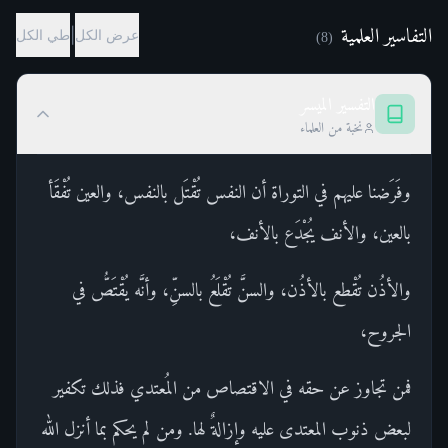
التفاسير العلمية
|
عرض الكل
طي الكل
)
8
(
التفسير الميسر
نخبة من العلماء
وفَرَضنا عليهم في التوراة أن النفس تُقْتَل بالنفس، والعين تُفْقَأ
بالعين، والأنف يُجْدَع بالأنف،
والأذُن تُقْطع بالأذُن، والسنَّ تُقْلَعُ بالسنِّ، وأنَّه يُقْتَصُّ في
الجروح،
فمن تجاوز عن حقه في الاقتصاص من المُعتدي فذلك تكفير
لبعض ذنوب المعتدى عليه وإزالةٌ لها. ومن لم يحكم بما أنزل الله