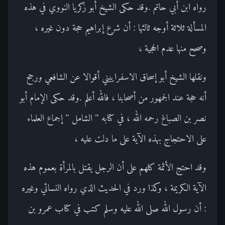
رواه ابن أبي حاتم .وقد حكى الشيخ أبو زكريا النووي في هذه
المسألة ثلاثة أوجه ثالثها : أن شرع إبراهيم حجة دون غيره ،
وصحح منها عدم الحجية ،
ونقلها الشيخ أبو إسحاق الاسفراييني أقوالا عن الشافعي ورجح
أنه حجة عند الجمهور من أصحابنا ، فالله أعلم .وقد حكى الإمام أبو
نصر بن الصباغ رحمه الله ، في كتابه " الشامل " إجماع العلماء
على الاحتجاج بهذه الآية على ما دلت عليه ،
وقد احتج الأئمة كلهم على أن الرجل يقتل بالمرأة بعموم هذه
الآية الكريمة ، وكذا ورد في الحديث الذي رواه النسائي وغيره
: أن رسول الله صلى الله عليه وسلم كتب في كتاب عمرو بن