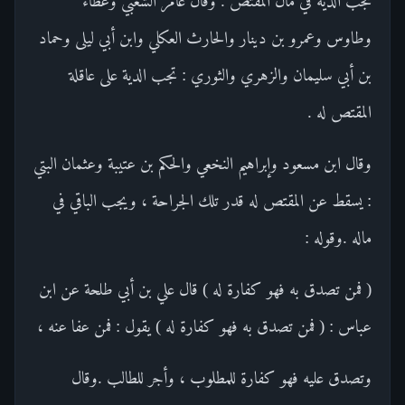
تجب الدية في مال المقتص . وقال عامر الشعبي وعطاء
وطاوس وعمرو بن دينار والحارث العكلي وابن أبي ليلى وحماد
بن أبي سليمان والزهري والثوري : تجب الدية على عاقلة
المقتص له .
وقال ابن مسعود وإبراهيم النخعي والحكم بن عتيبة وعثمان البتي
: يسقط عن المقتص له قدر تلك الجراحة ، ويجب الباقي في
ماله .وقوله :
( فمن تصدق به فهو كفارة له ) قال علي بن أبي طلحة عن ابن
عباس : ( فمن تصدق به فهو كفارة له ) يقول : فمن عفا عنه ،
وتصدق عليه فهو كفارة للمطلوب ، وأجر للطالب .وقال