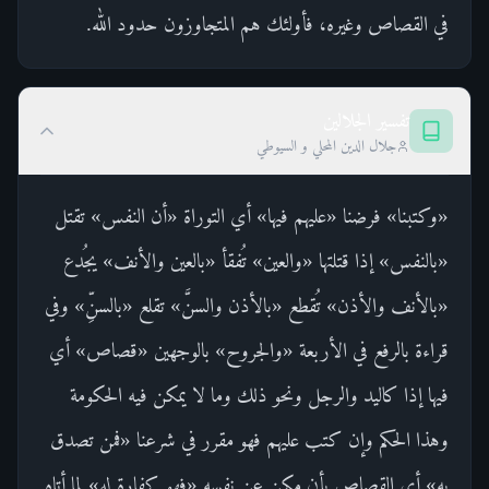
في القصاص وغيره، فأولئك هم المتجاوزون حدود الله.
تفسير الجلالين
جلال الدين المحلي و السيوطي
«وكتبنا» فرضنا «عليهم فيها» أي التوراة «أن النفس» تقتل
«بالنفس» إذا قتلتها «والعين» تُفقأ «بالعين والأنف» يجُدع
«بالأنف والأذن» تُقطع «بالأذن والسنَّ» تقلع «بالسنِّ» وفي
قراءة بالرفع في الأربعة «والجروح» بالوجهين «قصاص» أي
فيها إذا كاليد والرجل ونحو ذلك وما لا يمكن فيه الحكومة
وهذا الحكم وإن كتب عليهم فهو مقرر في شرعنا «فمن تصدق
به» أي القصاص بأن مكن عن نفسه «فهو كفارة له» لما أتاه