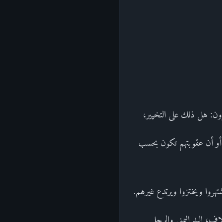
رون: هل ذلك على التخيير،
، أو أن عقوبتهم تكون بحسب
يشتهروا ويختزوا ويرتدع غيرهم.
اف، اليد اليمنى والرجل