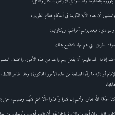
ن بارزوه بالعداوة، وأفسدوا في الأرض بالكفر والقتل،
المشهور أن هذه الآية الكريمة في أحكام قطاع الطريق،
البوادي، فيغصبونهم أموالهم، ويقتلونهم،
وك الطريق التي هم بها، فتنقطع بذلك.
-عند إقامة الحد عليهم- أن يفعل بهم واحد من هذه الأمور. واختلف المفس
مام أو نائبه ما رآه المصلحة من هذه الأمور المذكورة؟ وهذا ظاهر اللفظ
بلها،
قتها لحكمة الله تعالى. وأنهم إن قتلوا وأخذوا مالًا تحتم قتلُهم وصلبهم، حتى 
 قتلهم فقط. وإن أخذوا مالا ولم يقتلوا تحتم أن تقطع أيديهم وأرجلهم من خل