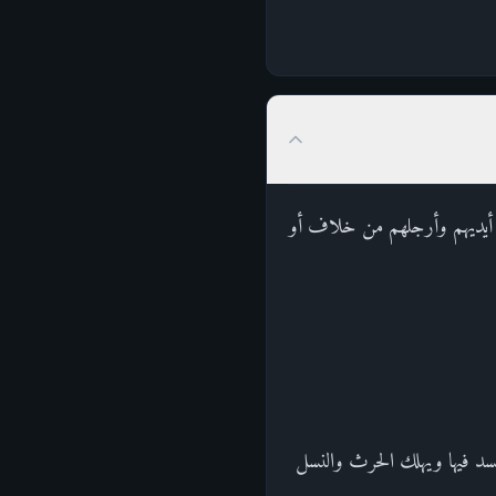
طع أيديهم وأرجلهم من خلاف أو
فسد فيها ويهلك الحرث والنسل