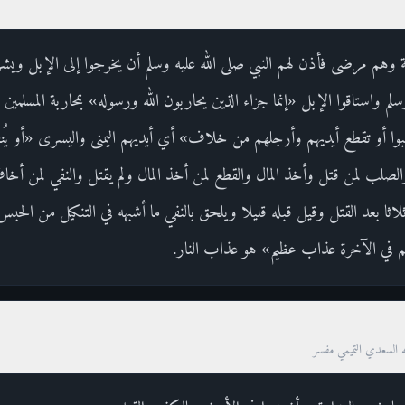
ينة وهم مرضى فأذن لهم النبي صلى الله عليه وسلم أن يخرجوا إلى الإبل ويشربوا
 وسلم واستاقوا الإبل «إنما جزاء الذين يحاربون الله ورسوله» بمحاربة المس
بوا أو تقطع أيديهم وأرجلهم من خلاف» أي أيديهم اليمنى واليسرى «أو يُ
لصلب لمن قتل وأخذ المال والقطع لمن أخذ المال ولم يقتل والنفي لمن أخ
اثا بعد القتل وقيل قبله قليلا ويلحق بالنفي ما أشبهه في التنكيل من الحب
م في الآخرة عذاب عظيم» هو عذاب النار.
ه السعدي التميمي مفسر