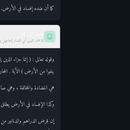
كما أن ضده إفساد في الأرض.
تفسير ابن كثير
عماد الدين أبي الفداء إسماعيل ب
وقوله تعالى : ( إنما جزاء الذ
ينفوا من الأرض ) الآية . المحار
هي المضادة والمخالفة ، وهي صا
وكذا الإفساد في الأرض يطلق ع
إن قرض الدراهم والدنانير من 