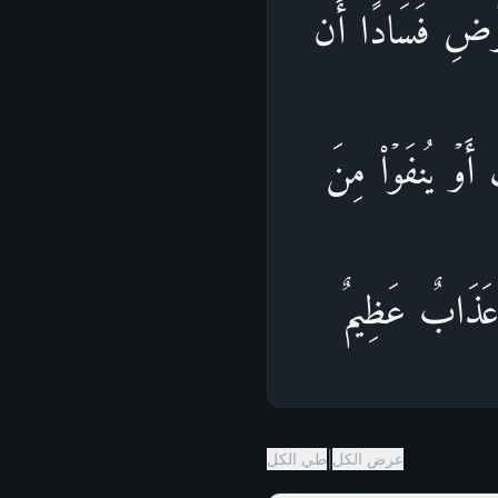
ٱلۡأَرۡضِ فَسَادًا أَن
فٍ أَوۡ یُنفَوۡا۟ مِنَ
ِ عَذَابٌ عَظِیمٌ
|
عرض الكل
طي الكل