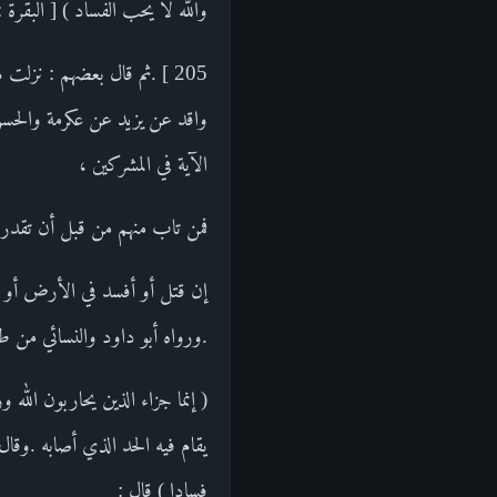
والله لا يحب الفساد ) [ البقرة :
205 ] .ثم قال بعضهم : نزلت
واقد عن يزيد عن عكرمة والحسن ا
الآية في المشركين ،
فمن تاب منهم من قبل أن تقدروا
إن قتل أو أفسد في الأرض أو حا
.ورواه أبو داود والنسائي من 
( إنما جزاء الذين يحاربون الل
يقام فيه الحد الذي أصابه .وقا
فسادا ) قال :