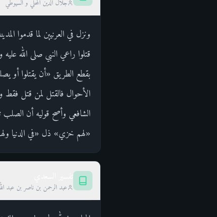
جلال الدين المحلي و السيوطي
ونزل في العرنيين لما قدموا المد
قتلوا راعي النبي صلى الله عليه
بقطع الطريق «أن يقتلوا أو يصل
الأحوال فالقتل لمن قتل فقط وا
الشافعي وأصح قوليه أن الصلب ثل
«لهم خزي» ذل «في الدنيا وله
تفسير السعدي
عبد الرحمن بن ناصر بن عبد الل