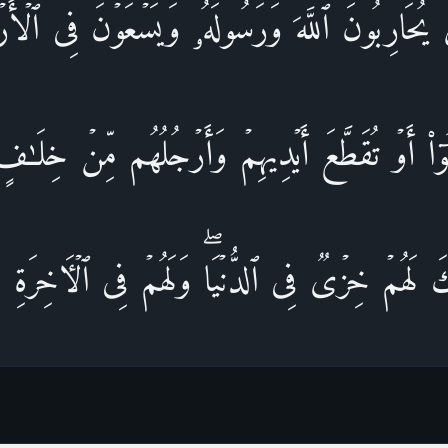
لَّذِینَ یُحَارِبُونَ ٱللَّهَ وَرَسُولَهُۥ وَیَسۡعَوۡنَ فِی 
لَّبُوۤا۟ أَوۡ تُقَطَّعَ أَیۡدِیهِمۡ وَأَرۡجُلُهُم مِّنۡ خِلَـٰ
كَ لَهُمۡ خِزۡیࣱ فِی ٱلدُّنۡیَاۖ وَلَهُمۡ فِی ٱلۡـَٔاخِرَة