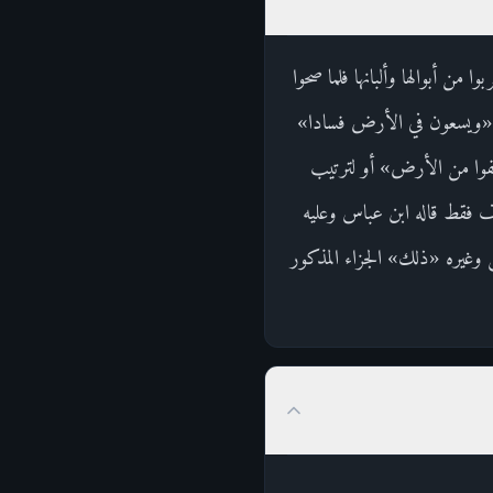
 من أبوالها وألبانها فلما صحوا
لمين «ويسعون في الأرض فسادا»
نفوا من الأرض» أو لترتيب
اف فقط قاله ابن عباس وعليه
س وغيره «ذلك» الجزاء المذكور