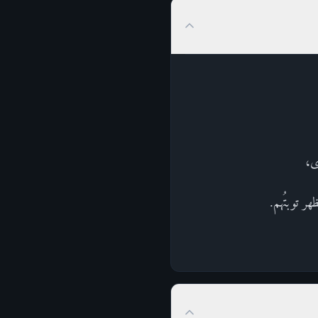
رى،
هر توبتُهم.