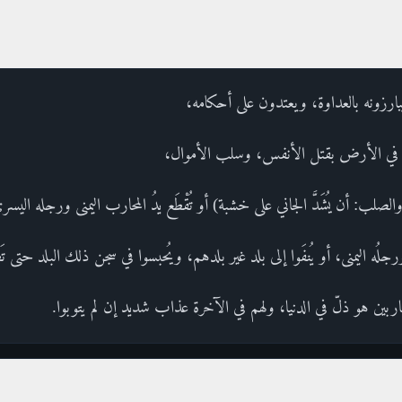
يبارزونه بالعداوة، ويعتدون على أحكامه،
في الأرض بقتل الأنفس، وسلب الأموال،
قتل (والصلب: أن يُشَدَّ الجاني على خشبة) أو تُقْطَع يدُ المحارب اليمنى ورجله اليس
ورجلُه اليمنى، أو يُنفَوا إلى بلد غير بلدهم، ويُحبسوا في سجن ذلك البلد حتى تَظ
محاربين هو ذلّ في الدنيا، ولهم في الآخرة عذاب شديد إن لم يتوبوا.