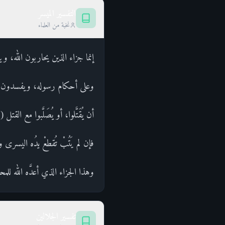
التفسير الميسر
نخبة من العلماء
إنما جزاء الذين يحاربون الله، و
وعلى أحكام رسوله، ويفسدون 
أن يُقَتَّلوا، أو يُصَلَّبوا مع ال
فإن لم يَتُبْ تُقطعْ يدُه اليسرى 
وهذا الجزاء الذي أعدَّه الله لل
تفسير الجلالين