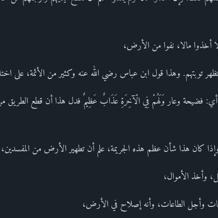
ولا أخذوا مالا، نفوا من الأرض،
تظهر توبتهم. وهذا قول ابن عباس رضي الله عنه وكثير من الأئمة، على ا
دُّنْيَا أي: فضيحة وعار وَلَهُمْ فِي الْآخِرَةِ عَذَابٌ عَظِيمٌ فدل هذا أن قطع ا
 وإذا كان هذا شأن عظم هذه الجريمة، علم أن تطهير الأرض من المفسدين،
ل، وأخذ الأموال،
نات وأجل الطاعات، وأنه إصلاح في الأرض،