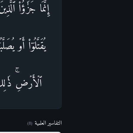
إِنَّمَا جَزَ ٰ⁠ۤؤُا۟ ٱ
یُقَتَّلُوۤا۟ أَوۡ یُصَ
ٱلۡأَرۡضِۚ ذَ ٰ⁠لِ
التفاسير العلمية
)
8
(