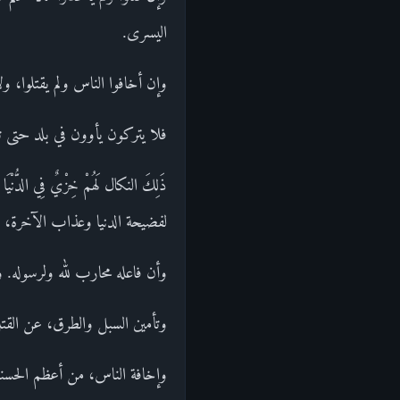
اليسرى.
وإن أخافوا الناس ولم يقتلوا، 
فلا يتركون يأوون في بلد حتى 
ذَلِكَ النكال لَهُمْ خِزْيٌ فِي ال
لفضيحة الدنيا وعذاب الآخرة،
وأن فاعله محارب لله ولرسوله.
وتأمين السبل والطرق، عن القت
وإخافة الناس، من أعظم الحس