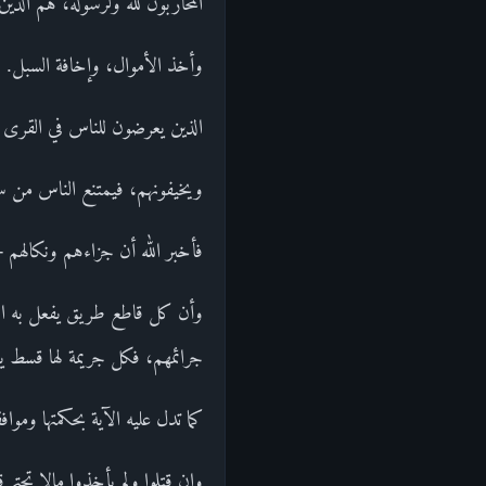
المحاربون لله ولرسوله، هم الذي
وأخذ الأموال، وإخافة السبل. و
الذين يعرضون للناس في القرى و
ويخيفونهم، فيمتنع الناس من سل
فأخبر الله أن جزاءهم ونكالهم 
وأن كل قاطع طريق يفعل به الإ
جرائمهم، فكل جريمة لها قسط يقا
كما تدل عليه الآية بحكمتها ومواف
وإن قتلوا ولم يأخذوا مالا تحتم