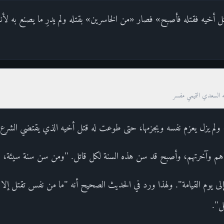
 أخيه فقتله فأصبح» فصار «من الخاسرين» بقتله ولم يدرِ ما يصنع به ل
ه السعدي التميمي مفسر
ر، ولم يزل يعزم نفسه ويجزمها، حتى طوعت له قتل أخيه الذي يقتضي الشرع 
اسِرِينَ دنياهم وآخرتهم، وأصبح قد سن هذه السنة لكل قاتل. "ومن سن سنة سيئة،
لى يوم القيامة". ولهذا ورد في الحديث الصحيح أنه "ما من نفس تقتل إلا
ل".