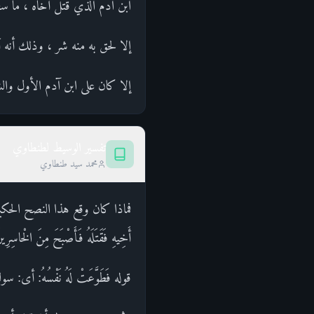
ابن آدم الذي قتل أخاه ، ما س
إلا لحق به منه شر ، وذلك أنه 
إلا كان على ابن آدم الأول وال
تفسير الوسيط لطنطاوي
محمد سيد طنطاوي
فماذا كان وقع هذا النصح الحكيم، و
أَخِيهِ فَقَتَلَهُ فَأَصْبَحَ مِنَ الْخاس
قوله فَطَوَّعَتْ لَهُ نَفْسُهُ: أ