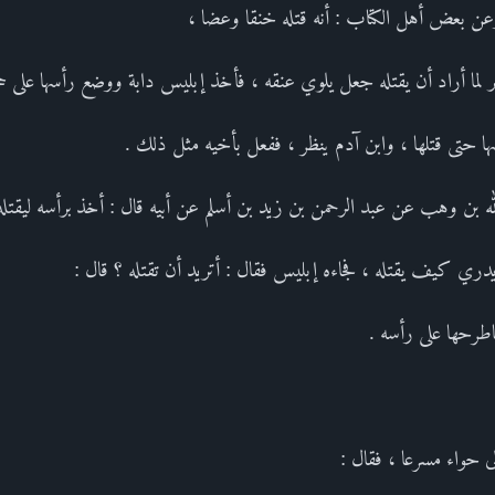
 .وعن بعض أهل الكتاب : أنه قتله خنقا وعضا ،
ير لما أراد أن يقتله جعل يلوي عنقه ، فأخذ إبليس دابة ووضع رأسها على ح
ا حتى قتلها ، وابن آدم ينظر ، ففعل بأخيه مثل ذلك .
لله بن وهب عن عبد الرحمن بن زيد بن أسلم عن أبيه قال : أخذ برأسه ليقتل
ري كيف يقتله ، فجاءه إبليس فقال : أتريد أن تقتله ؟ قال :
اطرحها على رأسه .
 حواء مسرعا ، فقال :