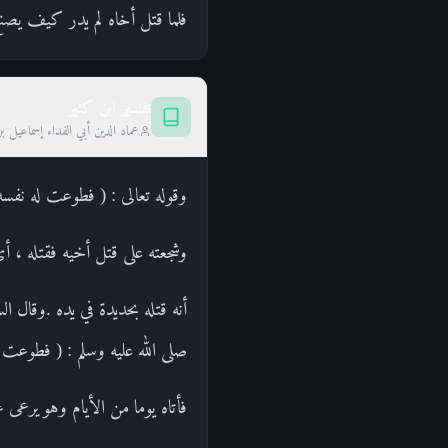
فلما قتل أخاه لم يدر كيف يصن
تفسير ابن كثير
عماد الدين أبي الفداء إسماعيل ب
وقوله تعالى : ( فطوعت له نفس
وشجعته على قتل أخيه فقتله ، أي
أنه قتله بحديدة في يده .وقا
صلى الله عليه وسلم : ( فطوعت ل
فأتاه يوما من الأيام وهو يرعى 