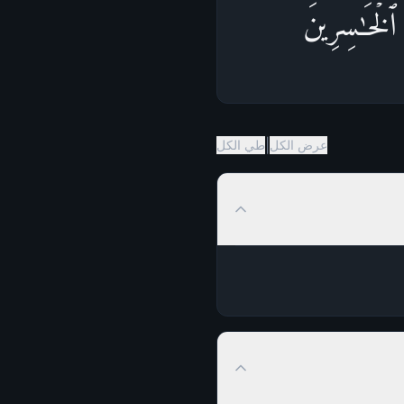
ٱلۡخَـٰسِرِینَ
|
عرض الكل
طي الكل