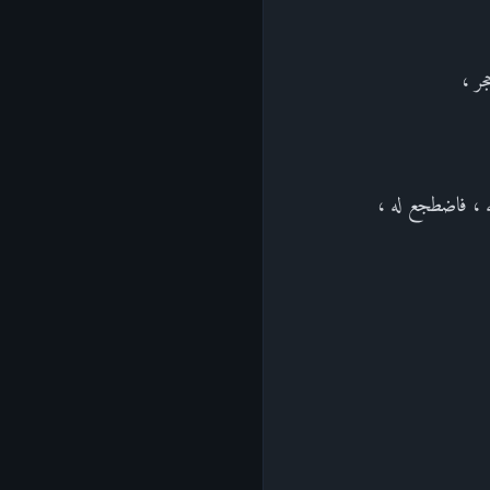
جر ،
ه ، فاضطجع له ،