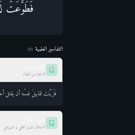
فَطَوَّعَتۡ لَه
التفاسير العلمية
)
8
(
التفسير الميسر
نخبة من العلماء
فَزَيَّنت لقابيلَ نفسُه أن يقتل
تفسير الجلالين
جلال الدين المحلي و السيوطي