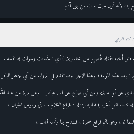
ع به؛ لأنه أول ميت مات من بني آدم
ن كثير القرشي
ه قتل أخيه فقتله فأصبح من الخاسرين ) أي : فحسنت وسولت له نفسه ،
 : بعد هذه الموعظة وهذا الزجر .وقد تقدم في الرواية عن أبي جعفر الباقر 
ل السدي عن أبي مالك وعن أبي صالح عن ابن عباس - وعن مرة عن عبد الل
ه نفسه قتل أخيه ) فطلبه ليقتله ، فراغ الغلام منه في رءوس الجبال ،
غنما له ، وهو نائم فرفع صخرة ، فشدخ بها رأسه فمات ،