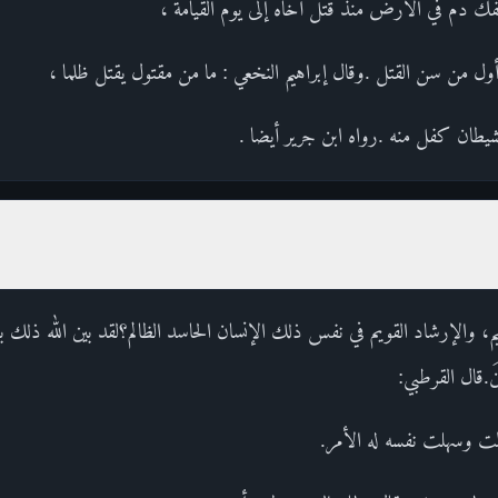
فك دم في الأرض منذ قتل أخاه إلى يوم القيامة ،
أول من سن القتل .وقال إبراهيم النخعي : ما من مقتول يقتل ظلما ،
شيطان كفل منه .رواه ابن جرير أيضا .
الإرشاد القويم في نفس ذلك الإنسان الحاسد الظالم؟لقد بين الله ذلك بقوله: فَطَو
ِرِينَ.قال القرطبي:
ى: سولت وسهلت نفسه له الأمر.