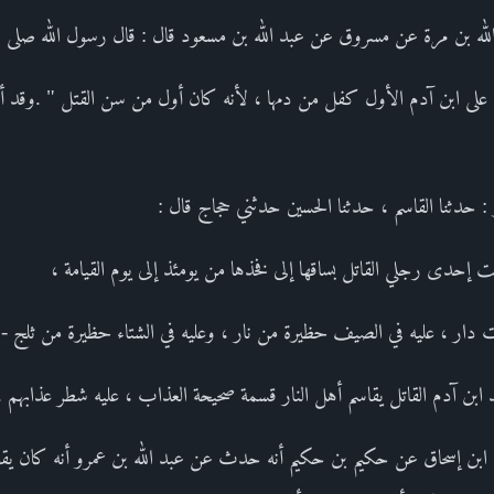
له بن مرة عن مسروق عن عبد الله بن مسعود قال : قال رسول الله صلى الل
 على ابن آدم الأول كفل من دمها ، لأنه كان أول من سن القتل " .وقد أ
 حدثنا القاسم ، حدثنا الحسين حدثني حجاج قال :
ت إحدى رجلي القاتل بساقها إلى فخذها من يومئذ إلى يوم القيامة ،
ر ، عليه في الصيف حظيرة من نار ، وعليه في الشتاء حظيرة من ثلج - 
جد ابن آدم القاتل يقاسم أهل النار قسمة صحيحة العذاب ، عليه شطر عذابهم .
 ابن إسحاق عن حكيم بن حكيم أنه حدث عن عبد الله بن عمرو أنه كان يقو