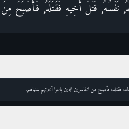
ُۥ نَفۡسُهُۥ قَتۡلَ أَخِیهِ فَقَتَلَهُۥ فَأَصۡبَحَ مِنَ 
 أخاه، فقتله، فأصبح من الخاسرين الذين باعوا آخرتهم بدنياهم.