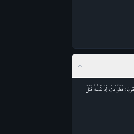
َّعَتْ لَهُ نَفْسُهُ قَتْلَ