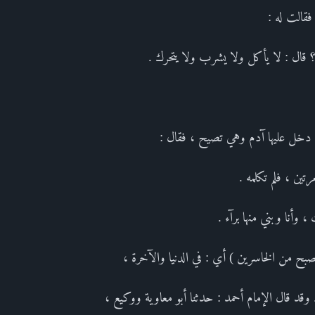
فقالت له :
قال : لا يأكل ولا يشرب ولا يتحرك .
دخل عليها آدم وهي تصيح ، فقال :
رتين ، فلم تكلمه .
 وأنا وبني منها برآء .
أصبح من الخاسرين ) أي : في الدنيا والآخرة ،
د قال الإمام أحمد : حدثنا أبو معاوية ووكيع ،