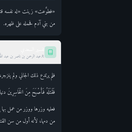
«فطوَّعت» زينت «له نفسه قتل
من بني آدم فحمله على ظهره.
تفسير السعدي
عبد الرحمن بن ناصر بن عبد الل
فلم يرتدع ذلك الجاني ولم ينزج
فَقَتَلَهُ فَأَصْبَحَ مِنَ الْخَ
فعليه وزرها ووزر من عمل بها إ
من دمها، لأنه أول من سن القت