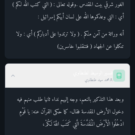
الغور شرقي بيت المقدس .وقوله تعالى : ( التي كتب الله لكم )
أي : التي وعدكموها الله على لسان أبيكم إسرائيل :
أنه وراثة من آمن منكم . ( ولا ترتدوا على أدباركم ) أي : ولا
تنكلوا عن الجهاد ( فتنقلبوا خاسرين)
تفسير الوسيط لطنطاوي
محمد سيد طنطاوي
وبعد هذا التذكير بالنعم، وجه إليهم نداء ثانيا طلب منهم فيه
دخول الأرض المقدسة فقال- كما حكى القرآن عنه: يا قَوْمِ
ادْخُلُوا الْأَرْضَ الْمُقَدَّسَةَ الَّتِي كَتَبَ اللَّهُ لَكُمْ،