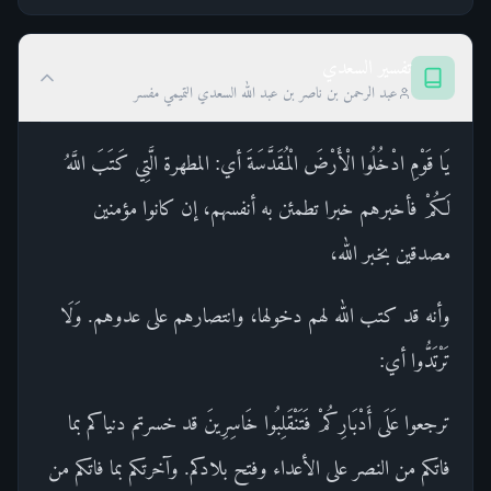
تفسير السعدي
عبد الرحمن بن ناصر بن عبد الله السعدي التميمي مفسر
يَا قَوْمِ ادْخُلُوا الْأَرْضَ الْمُقَدَّسَةَ أي: المطهرة الَّتِي كَتَبَ اللَّهُ
لَكُمْ فأخبرهم خبرا تطمئن به أنفسهم، إن كانوا مؤمنين
مصدقين بخبر الله،
وأنه قد كتب الله لهم دخولها، وانتصارهم على عدوهم. وَلَا
تَرْتَدُّوا أي:
ترجعوا عَلَى أَدْبَارِكُمْ فَتَنْقَلِبُوا خَاسِرِينَ قد خسرتم دنياكم بما
فاتكم من النصر على الأعداء وفتح بلادكم. وآخرتكم بما فاتكم من