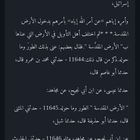
إسرائيل،
وأمرِه إياهم =عن أمر الله إياه= بأمرهم بدخول الأرض
المقدسة.* * *ثم اختلف أهل التأويل في الأرض التي عناها
ب" الأرض المقدَّسة ".فقال بعضهم: عنى بذلك الطورَ وما
حوله.ذكر من قال ذلك:11644 - حدثني محمد بن عمرو قال،
حدثنا أبو عاصم قال،
حدثنا عيسى، عن ابن أبي نجيح، عن مجاهد:
" الأرض المقدسة " الطور وما حوله.11645 - حدثني المثنى
قال، حدثنا أبو حذيفة قال، حدثنا شبل،
عن ابن أبي نجيح، عن مجاهد، مثله.11646 - حدثني الحارث