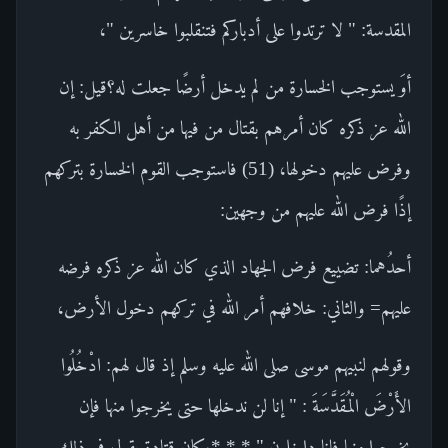
المقدسة: " لا ترتدوا على أدباركم فتنقلبوا خاسرين "،
أوَ يستوجب الخسارة من لم يدخل أرضًا جعلت له؟قيل: إن
الله عز ذكره كان أمرهم بقتال من فيها من أهل الكفر به
وفرض عليهم دخولها، (51) فاستوجب القوم الخسارة بتركهم
إذًا فرض الله عليهم من وجهين:
أحدُهما: تضييع فرض الجهاد الذي كان الله عز ذكره فرضه
عليهم= والثاني: خلافهم أمر الله في تركهم دخول الأرض،
وقولهم لنبيهم موسى صلى الله عليه وسلم إذ قال لهم: ادْخُلُوا
الأَرْضَ الْمُقَدَّسَةَ : " إنا لن ندخلها حتى يخرجوا منها فإن
يخرجوا منها فإنا داخلون ".* * *وكان قتادة يقول في ذلك