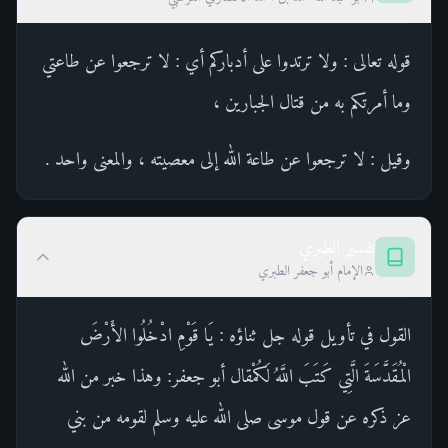
قوله تعالى : ولا ترتدوا على أدباركم أي : لا ترجعوا عن طاعتي
وما أمرتكم به من قتال الجبارين ،
وقيل : لا ترجعوا عن طاعة الله إلى معصيته ، والمعنى واحد .
تفسير الطبري
الإمام أبو جعفر الطبري
القول في تأويل قوله جل ثناؤه : يَا قَوْمِ ادْخُلُوا الأَرْضَ
الْمُقَدَّسَةَ الَّتِي كَتَبَ اللَّهُ لَكُمْقال أبو جعفر: وهذا خبر من الله
عز ذكره عن قول موسى صلى الله عليه وسلم لقومه من بني