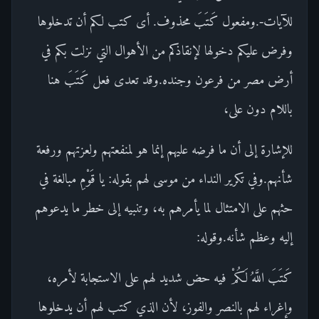
للآيات-.ومفعول كَتَبَ محذوف. أى كتب لكم أن تدخلوها
وفرض عليكم دخولها لإنقاذكم من الأهوال التي نزلت بكم في
أرض مصر من فرعون وجنده.وقد تعدى فعل كَتَبَ هنا
باللام دون على،
للإشارة إلى أن ما فرضه عليهم إنما هو لمنفعتهم ولعزتهم ورفعة
شأنهم.وفي تكرير النداء من موسى لهم بقوله: يا قَوْمِ مبالغة في
حثهم على الامتثال لما يأمرهم به، وتنبيه إلى خطر ما يدعوهم
إليه وعظم شأنه.وقوله:
كَتَبَ اللَّهُ لَكُمْ فيه حض شديد لهم على الاستجابة لأمره،
وإغراء لهم بالنصر والفوز، لأن الذي كتب لهم أن يدخلوها