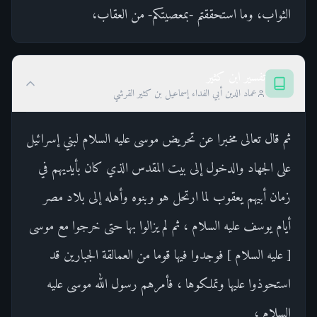
الثواب، وما استحققتم -بمعصيتكم- من العقاب،
تفسير ابن كثير
عماد الدين أبي الفداء إسماعيل بن كثير القرشي
ثم قال تعالى مخبرا عن تحريض موسى عليه السلام لبني إسرائيل
على الجهاد والدخول إلى بيت المقدس الذي كان بأيديهم في
زمان أبيهم يعقوب لما ارتحل هو وبنوه وأهله إلى بلاد مصر
أيام يوسف عليه السلام ، ثم لم يزالوا بها حتى خرجوا مع موسى
[ عليه السلام ] فوجدوا فيها قوما من العمالقة الجبارين قد
استحوذوا عليها وتملكوها ، فأمرهم رسول الله موسى عليه
السلام ،