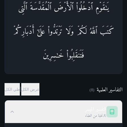
یَـٰقَوۡمِ ٱدۡخُلُوا۟ ٱلۡأَرۡضَ ٱلۡمُقَدَّسَةَ ٱلَّتِی
كَتَبَ ٱللَّهُ لَكُمۡ وَلَا تَرۡتَدُّوا۟ عَلَىٰۤ أَدۡبَارِكُمۡ
فَتَنقَلِبُوا۟ خَـٰسِرِینَ
التفاسير العلمية
|
عرض الكل
طي الكل
)
8
(
التفسير الميسر
نخبة من العلماء