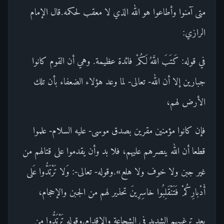
متى آمنوا وأطاعوا هو الله الذي لا معقب لحكمه.قال الإمام
الرازي:
في قوله: كَتَبَ اللَّهُ لَكُمْ فائدة عظيمة. وهي أن القوم كانوا
جبارين إلا أن الله- تعالى- لما وعد هؤلاء الضعفاء بأن تلك
الأرض لهم،
فإن كانوا مؤمنين مقرين بصدق موسى- عليه السلام- علموا
قطعا أن الله ينصرهم عليهم، فلا بد وأن يقدموا على قتالهم من
غير جبن ولا خوف ولا هلع».وقوله- تعالى-: وَلا تَرْتَدُّوا عَلى
أَدْبارِكُمْ فَتَنْقَلِبُوا خاسِرِينَ تحذير لهم من الجبن والإحجام،
بعد ترغيبهم الشديد في الشجاعة والإقدام.وقوله تَرْتَدُّوا من