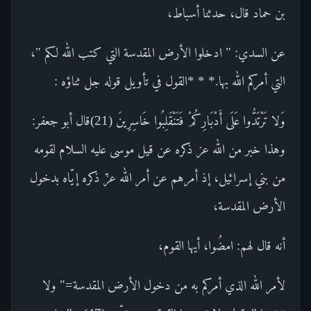
بن حماد قال، حدثنا أسباط،
عن السدي: " ادخلوا الأرض المقدسة التي كتب الله لكم "،
التي أمركم الله بها.* * *القول في تأويل قوله جل ثناؤه :
وَلا تَرْتَدُّوا عَلَى أَدْبَارِكُمْ فَتَنْقَلِبُوا خَاسِرِينَ (21)قال أبو جعفر:
وهذا خبر من الله عز ذكره عن قيل موسى عليه السلام لقومه
من بني إسرائيل، إذ أمرهم عن أمر الله عزّ ذكره إيّاه بدخول
الأرض المقدسة،
أنه قال لهم: امضُوا، أيها القوم،
لأمر الله الذي أمركم به من دخول الأرض المقدسة=" ولا