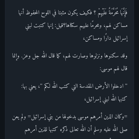
فَإِنَّهَا مُحَرَّمَةٌ عَلَيْهِمْ ؟ فكيف يكون مثبتا في اللوح المحفوظ أنها
مساكن لهم، ومحرمًا عليهم سكناها؟قيل: إنها كتبت لبني
إسرائيل دارًا ومساكن،
وقد سكنوها ونزلوها وصارت لهم، كما قال الله جل وعز. وإنما
قال لهم موسى:
" ادخلوا الأرض المقدسة التي كتب الله لكم "، يعني بها:
كتبها الله لبني إسرائيل،
=وكان الذين أمرهم موسى بدخولها من بني إسرائيل= ولم يعن
صلى الله عليه وسلم أن الله تعالى ذكره كتبها للذين أمرهم