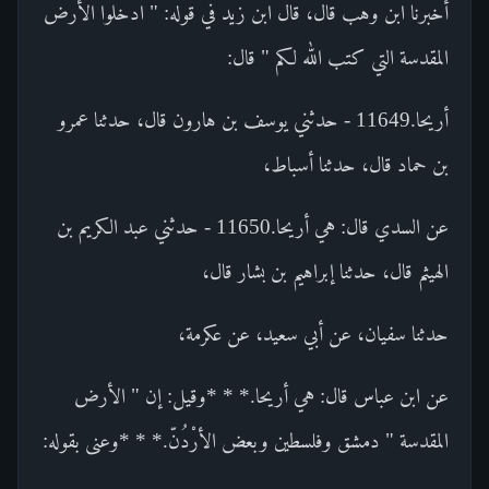
أخبرنا ابن وهب قال، قال ابن زيد في قوله: " ادخلوا الأرض
المقدسة التي كتب الله لكم " قال:
أريحا.11649 - حدثني يوسف بن هارون قال، حدثنا عمرو
بن حماد قال، حدثنا أسباط،
عن السدي قال: هي أريحا.11650 - حدثني عبد الكريم بن
الهيثم قال، حدثنا إبراهيم بن بشار قال،
حدثنا سفيان، عن أبي سعيد، عن عكرمة،
عن ابن عباس قال: هي أريحا.* * *وقيل: إن " الأرض
المقدسة " دمشق وفلسطين وبعض الأرْدُنّ.* * *وعنى بقوله: