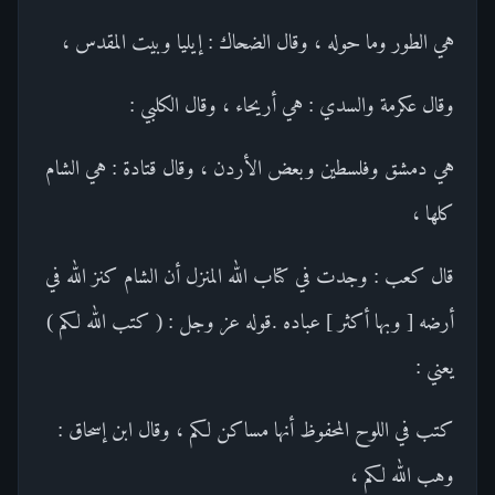
هي الطور وما حوله ، وقال الضحاك : إيليا وبيت المقدس ،
وقال عكرمة والسدي : هي أريحاء ، وقال الكلبي :
هي دمشق وفلسطين وبعض الأردن ، وقال قتادة : هي الشام
كلها ،
قال كعب : وجدت في كتاب الله المنزل أن الشام كنز الله في
أرضه [ وبها أكثر ] عباده .قوله عز وجل : ( كتب الله لكم )
يعني :
كتب في اللوح المحفوظ أنها مساكن لكم ، وقال ابن إسحاق :
وهب الله لكم ،