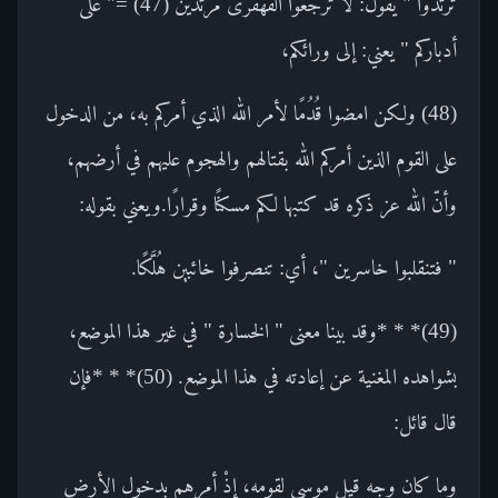
ترتدوا " يقول: لا ترجعوا القهقرى مرتدّين (47) =" على
أدباركم " يعني: إلى ورائكم،
(48) ولكن امضوا قُدُمًا لأمر الله الذي أمركم به، من الدخول
على القوم الذين أمركم الله بقتالهم والهجوم عليهم في أرضهم،
وأنّ الله عز ذكره قد كتبها لكم مسكنًا وقرارًا.ويعني بقوله:
" فتنقلبوا خاسرين "، أي: تنصرفوا خائبين هُلَّكًا.
(49)* * *وقد بينا معنى " الخسارة " في غير هذا الموضع،
بشواهده المغنية عن إعادته في هذا الموضع. (50)* * *فإن
قال قائل:
وما كان وجه قيل موسى لقومه، إذْ أمرهم بدخول الأرض