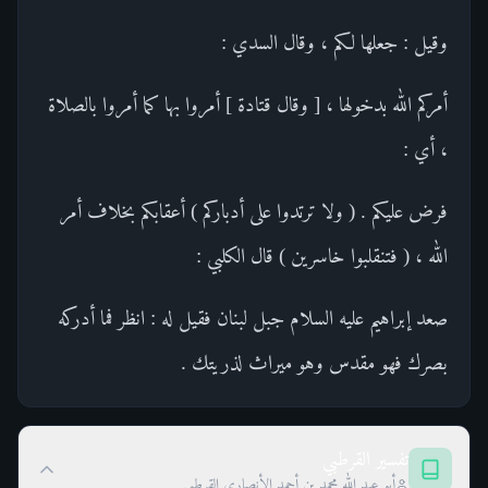
وقيل : جعلها لكم ، وقال السدي :
أمركم الله بدخولها ، [ وقال قتادة ] أمروا بها كما أمروا بالصلاة
، أي :
فرض عليكم . ( ولا ترتدوا على أدباركم ) أعقابكم بخلاف أمر
الله ، ( فتنقلبوا خاسرين ) قال الكلبي :
صعد إبراهيم عليه السلام جبل لبنان فقيل له : انظر فما أدركه
بصرك فهو مقدس وهو ميراث لذريتك .
تفسير القرطبي
أبو عبد الله محمد بن أحمد الأنصاري القرطبي