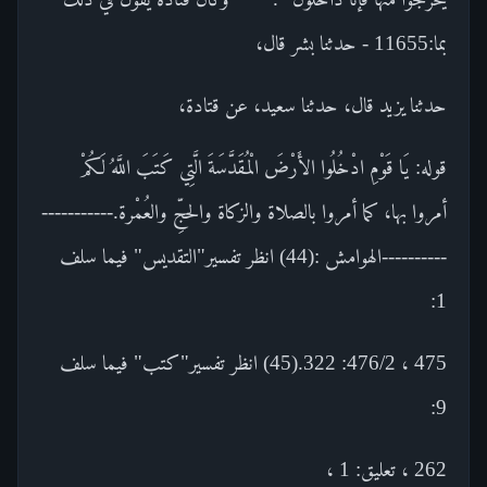
بما:11655 - حدثنا بشر قال،
حدثنا يزيد قال، حدثنا سعيد، عن قتادة،
قوله: يَا قَوْمِ ادْخُلُوا الأَرْضَ الْمُقَدَّسَةَ الَّتِي كَتَبَ اللَّهُ لَكُمْ
أمروا بها، كما أمروا بالصلاة والزكاة والحجِّ والعُمْرة.-----------
----------الهوامش :(44) انظر تفسير"التقديس" فيما سلف
1:
475 ، 476/2: 322.(45) انظر تفسير"كتب" فيما سلف
9:
262 ، تعليق: 1 ،