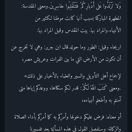
وَلا تَرْتَدُّوا عَلى أَدْبارِكُمْ فَتَنْقَلِبُوا خاسِرِينَ.ومعنى المقدسة:
المطهرة المباركة بسبب أنها كانت موطنا لكثير من
الأنبياء.والمراد بها. بيت المقدس وقيل المراد بها:
اريحاء وقيل: الطور وما حوله.قال ابن جرير: وهي لا تخرج عن
أن تكون من الأرض التي ما بين الفرات وعريش مصر،
لإجماع أهل التأويل والسير والعلماء بالأخبار على ذلك»
.ومعنى كَتَبَ اللَّهُ لَكُمْ: قدر لكم سكناها، ووعدكم إياها متى
آمنتم به وأطعتم أنبياءه،
أو معناه: فرض عليكم دخولها وأمركم به كما أمركم بأداء الصلاة
والزكاة- وسنفصل القول في هذه المسألة بعد تفسيرنا