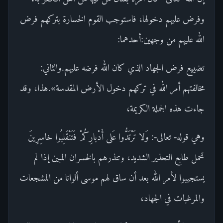
وفرض عليهم دخولها، فاستوجب القوم الخسارة بتركهم فرض
الله عليهم من وجهين:أحدهما:
تضييع فرض الجهاد الذي كان الله فرضه عليهم.والثاني:
مخالفتهم أمر الله في تركهم دخول الأرض المقدسة».هذا، وقد
جاءت هذه الجملة الكريمة،
وهي قوله- تعالى-: وَلا تَرْتَدُّوا عَلى أَدْبارِكُمْ فَتَنْقَلِبُوا خاسِرِينَ
تحمل طابع التحذير الشديد، وتنذرهم بالخسران المبين إذا لم
يستجيبوا لأمر الله بعد أن ساق لهم موسى ألوانا من المشجعات
والمرغبات في الجهاد،