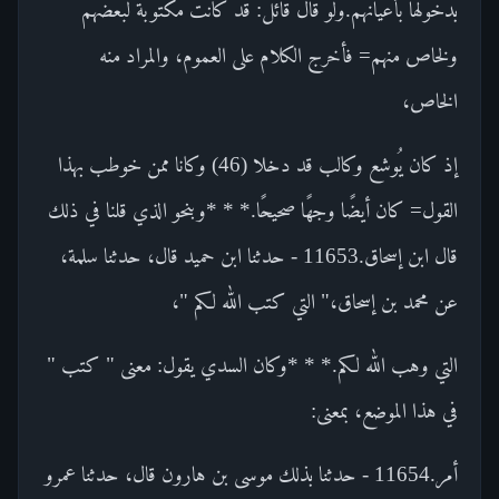
بدخولها بأعيانهم.ولو قال قائل: قد كانت مكتوبة لبعضهم
ولخاص منهم= فأخرج الكلام على العموم، والمراد منه
الخاص،
إذ كان يُوشع وكالب قد دخلا (46) وكانا ممن خوطب بهذا
القول= كان أيضًا وجهًا صحيحًا.* * *وبنحو الذي قلنا في ذلك
قال ابن إسحاق.11653 - حدثنا ابن حميد قال، حدثنا سلمة،
عن محمد بن إسحاق،" التي كتب الله لكم "،
التي وهب الله لكم.* * *وكان السدي يقول: معنى " كتب "
في هذا الموضع، بمعنى:
أمر.11654 - حدثنا بذلك موسى بن هارون قال، حدثنا عمرو