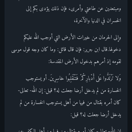
ومبتعدين عن طاعتي وأمرى، فإن ذلك يؤدى بكم إلى
الخسران في الدنيا والآخرة،
وإلى الحرمان من خيرات الأرض التي أوجب الله عليكم
دخولها.قال ابن جرير: فإن قال قائل: وما كان وجه قول موسى
لقومه إذ أمرهم بدخول الأرض المقدسة:
وَلا تَرْتَدُّوا عَلى أَدْبارِكُمْ فَتَنْقَلِبُوا خاسِرِينَ. أو يستوجب
الخسارة من لم يدخل أرضا جعلت له؟ قيل: إن الله- تعالى-
كان أمره بقتال من فيها من أهل يستوجب الخسارة من لم
يدخل أرضا جعلت له؟ قيل:
إن الله- تعالى- كان أمره بقتال من فيها من أهل الكفر به،