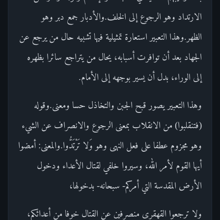
الارتداد وهو الرجوع إلى الخلف.والأدبار جمع دبر وهو
الظهر.وهذا التعبير استعارة تمثيلية فيها تشبيه حال من يرجع عن
الجهاد بعد أن توافرت أسبابه، يحال من يتراجع سائرا بظهره
إلى الوراء، بدل أن يسير بوجهه إلى الأمام.
وهذا التعبير يصور قبح الجبن والتخاذل حسا ومعنى.وقوله
(فتنقلبوا) من الانقلاب بمعنى الرجوع والانصراف عن الشيء
وهو مجزوم عطفا على فعل النهى وهو وَلا تَرْتَدُّوا.والمعنى: أمضوا
أيها القوم لأمر الله، وسيروا خلفي لقتال الأعداء ودخول
الأرض المقدسة التي أمركم- سبحانه- بدخولها،
ولا ترجعوا القهقرى منصرفين عن القتال خوفا من أعدائكم،