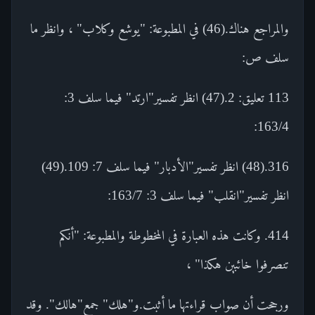
والمراجع هناك.(46) في المطبوعة: "يوشع وكلاب" ، وانظر ما
سلف ص:
113 تعليق: 2.(47) انظر تفسير"ارتد" فيما سلف 3:
163/4:
316.(48) انظر تفسير"الأدبار" فيما سلف 7: 109.(49)
انظر تفسير"انقلب" فيما سلف 3: 163/7:
414. وكانت هذه العبارة في المخطوطة والمطبوعة: "أنكم
تنصرفوا خائبين هكذا" ،
ورجحت أن صواب قراءتها ما أثبت.و"هلك" جمع"هالك". وقد