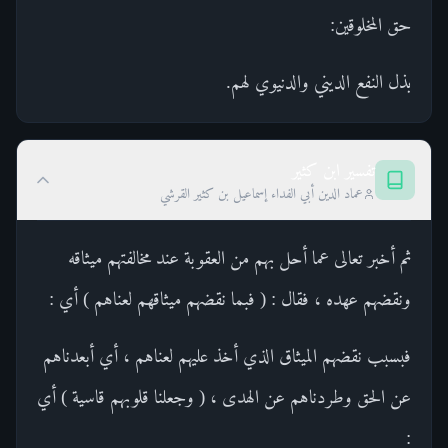
حق المخلوقين:
بذل النفع الديني والدنيوي لهم.
تفسير ابن كثير
عماد الدين أبي الفداء إسماعيل بن كثير القرشي
ثم أخبر تعالى عما أحل بهم من العقوبة عند مخالفتهم ميثاقه
ونقضهم عهده ، فقال : ( فبما نقضهم ميثاقهم لعناهم ) أي :
فبسبب نقضهم الميثاق الذي أخذ عليهم لعناهم ، أي أبعدناهم
عن الحق وطردناهم عن الهدى ، ( وجعلنا قلوبهم قاسية ) أي
: