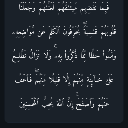
فَبِمَا نَقۡضِهِم مِّیثَـٰقَهُمۡ لَعَنَّـٰهُمۡ وَجَعَلۡنَا
قُلُوبَهُمۡ قَـٰسِیَةࣰۖ یُحَرِّفُونَ ٱلۡكَلِمَ عَن مَّوَاضِعِهِۦ
وَنَسُوا۟ حَظࣰّا مِّمَّا ذُكِّرُوا۟ بِهِۦۚ وَلَا تَزَالُ تَطَّلِعُ
عَلَىٰ خَاۤىِٕنَةࣲ مِّنۡهُمۡ إِلَّا قَلِیلࣰا مِّنۡهُمۡۖ فَٱعۡفُ
عَنۡهُمۡ وَٱصۡفَحۡۚ إِنَّ ٱللَّهَ یُحِبُّ ٱلۡمُحۡسِنِینَ