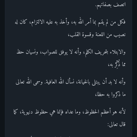
اتصف بصفاتهم.
فكل من لم يقم بما أمر الله به، وأخذ به عليه الالتزام، كان له
نصيب من اللعنة وقسوة القلب،
والابتلاء بتحريف الكلم، وأنه لا يوفق للصواب، ونسيان حظ
مما ذُكِّر به،
وأنه لا بد أن يبتلى بالخيانة، نسأل الله العافية. وسمى الله تعالى
ما ذكروا به حظا،
لأنه هو أعظم الحظوظ، وما عداه فإنما هي حظوظ دنيوية، كما
قال تعالى: