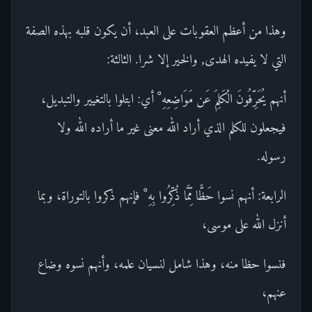
وهذا من أعظم العقوبات على العبد، أن يكون قلبه بهذه الصفة
التي لا يفيده الهدى, والخير إلا شرا. الثالثة:
أنهم يُحَرِّفُونَ الْكَلِمَ عَن مَوَاضِعِهِ ْ أي: ابتلوا بالتغيير والتبديل،
فيجعلون للكلم الذي أراد الله معنى غير ما أراده الله ولا
رسوله.
الرابعة: أنهم نسوا حَظًّا مِّمَّا ذُكِّرُوا بِهِ ْ فإنهم ذكروا بالتوراة، وبما
أنزل الله على موسى،
فنسوا حظا منه، وهذا شامل لنسيان علمه، وأنهم نسوه وضاع
عنهم،