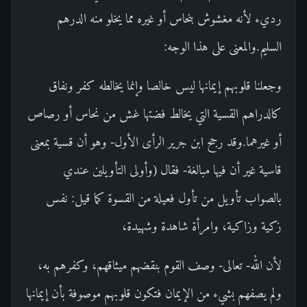
رديء لأنه مغشوش بنحاس أو غيره مما يخلو منه الدرهم
السليم.والمعنى على هذا الوجه:
وجعلنا قلوبهم إيمانها ليس خالصا وإنما يخالطه كفر ونفاق
كالدراهم القسية التي يخالط فضتها غش من نحاس أو رصاص
أو غيرهما.وقد رجح ابن جرير الرأى الأول- وهو أن قسية بمعنى
قاسية غير أن فيها مبالغة- فقال (وأولى التأويلين عندي
بالصواب تأويل من تأول فعيلة من القسوة كما قيل: نفس
زكية وزاكية، وامرأة شاهدة وشهيدة،
لأن الله- تعالى- وصف القوم بنقضهم ميثاقهم، وكفرهم به،
ولم يصفهم بشيء من الإيمان فتكون قلوبهم موصوفة بأن إيمانها