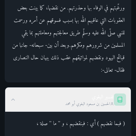
ورغّبتهم في الوفاء بها وحذرتهم. من نقضها، كما بينت بعض
العقوبات التي عاقبهم الله بها بسبب فسوقهم عن أمره ورسمت
للنبي صلّى الله عليه وسلّم طريق معالجتهم ومعاملتهم بما يقي
المسلمين من شرورهم ومكرهم.وبعد أن بين- سبحانه- جانبا من
قبائح اليهود ونقضهم لمواثيقهم عقب ذلك ببيان حال النصارى
فقال- تعالى-:
تفسير البغوي
الحسين بن مسعود البغوي أبو محمد
( فبما نقضهم ) أي : فبنقضهم ، و " ما " صلة ،