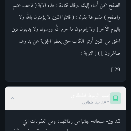
الصفح عمن أساء إليك .وقال قتادة : هذه الآية ( فاعف عنهم
واصفح ) منسوخة بقوله : ( قاتلوا الذين لا يؤمنون بالله ولا
باليوم الآخر [ ولا يحرمون ما حرم الله ورسوله ولا يدينون دين
الحق من الذين أوتوا الكتاب حتى يعطوا الجزية عن يد وهم
صاغرون ] ) [ التوبة :
29 ]
تفسير الوسيط لطنطاوي
محمد سيد طنطاوي
لقد بين- سبحانه- جانبا من رذائلهم، ومن العقوبات التي