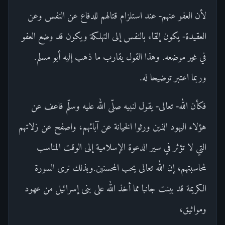
لأن العفو عنهم- عند استلزام قتالهم للدفاع عن النفس وعن
العقيدة- يكون إلقاء بالنفس إلى التهلكة ويكون قد وضع العفو
في غير موضعه. وهذا القول يقارب ما ذهب إليه أبو مسلم.
وربما اعتبر توضيحا له.
فكأن الله- تعالى- يقول لنبيه صلّى الله عليه وسلّم فاعف عن
هؤلاء اليهود الذين ورثوا الخيانة عن آبائهم، واصفح عن زلاتهم
التي لا تؤثر في سير الدعوة الإسلامية إلى الوقت المناسب
لمحاسبتهم، إن الله تعالى يحب المحسنين.وبذلك نرى السورة
الكريمة قد بينت جانبا مما أخذ الله على بنى إسرائيل من عهود
ومواثيق،