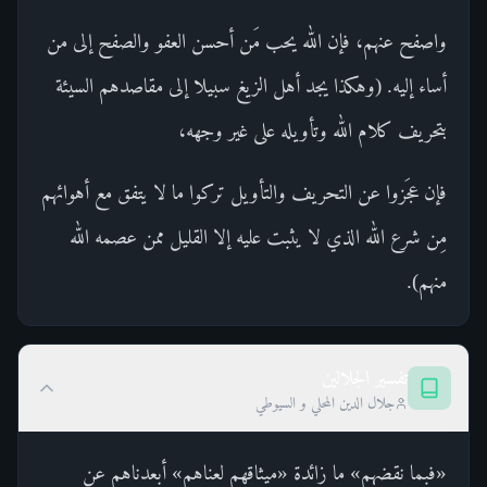
واصفح عنهم، فإن الله يحب مَن أحسن العفو والصفح إلى من
أساء إليه. (وهكذا يجد أهل الزيغ سبيلا إلى مقاصدهم السيئة
بتحريف كلام الله وتأويله على غير وجهه،
فإن عجَزوا عن التحريف والتأويل تركوا ما لا يتفق مع أهوائهم
مِن شرع الله الذي لا يثبت عليه إلا القليل ممن عصمه الله
منهم).
تفسير الجلالين
جلال الدين المحلي و السيوطي
«فبما نقضهم» ما زائدة «ميثاقهم لعناهم» أبعدناهم عن