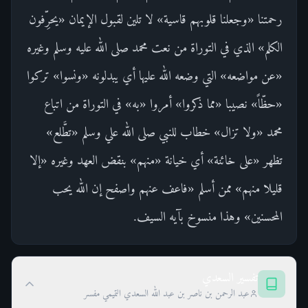
رحمتنا «وجعلنا قلوبهم قاسية» لا تلين لقبول الإيمان «يحرِّفون
الكلم» الذي في التوراة من نعت محمد صلى الله عليه وسلم وغيره
«عن مواضعه» التي وضعه الله عليها أي يبدلونه «ونسوا» تركوا
«حظّاً» نصيبا «مما ذكروا» أمروا «به» في التوراة من اتباع
محمد «ولا تزال» خطاب للنبي صلى الله علي وسلم «تطَّلع»
تظهر «على خائنة» أي خيانة «منهم» بنقض العهد وغيره «إلا
قليلا منهم» ممن أسلم «فاعف عنهم واصفح إن الله يحب
المحسنين» وهذا منسوخ بآيه السيف.
تفسير السعدي
عبد الرحمن بن ناصر بن عبد الله السعدي التميمي مفسر