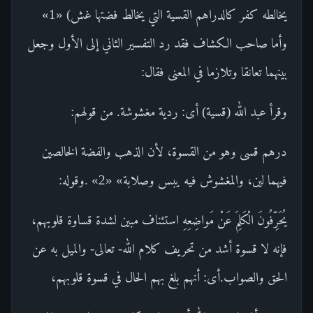
يخالطه كفر كالدراهم القسية التي يخالط فضتها غش) «1»
وأما صاحب الكشاف فقد رد التفسير الثاني إلى الأول وجعل
بينهما تعانقا وتلازما في المعنى فقال:
وقرأ عبد الله (قسية) أى: ردية مغشوشة. من قولهم:
درهم قسى وهو من القسوة، لأن الذهب والفضة الخالصين
فيهما لين، والمغشوش فيه يبس وصلابة» «2» .وقوله:
يُحَرِّفُونَ الْكَلِمَ عَنْ مَواضِعِهِ استئناف مبين لشدة قساوة قلوبهم،
فإنه لا قسوة أشد من تحريف كلام الله- تعالى- والميل به عن
الحق والصواب.أى: أنهم بلغ بهم الحال في قسوة قلوبهم،