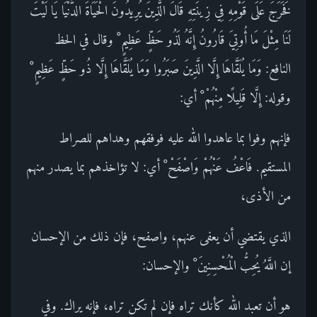
فَخَرَجَ عَلَى قَوْمِهِ فِي زِينَتِهِ قَالَ الَّذِينَ يُرِيدُونَ الْحَيَاةَ الدُّنْيَا يَا لَيْتَ
لَنَا مِثْلَ مَا أُوتِيَ قَارُونُ إِنَّهُ لَذُو حَظٍّ عَظِيمٍ ْ وقال في الحظ
النافع: وَمَا يُلَقَّاهَا إِلَّا الَّذِينَ صَبَرُوا وَمَا يُلَقَّاهَا إِلَّا ذُو حَظٍّ عَظِيمٍ ْ
وقوله: إِلَّا قَلِيلًا مِنْهُمْ ْ أي:
فإنهم وفوا بما عاهدوا الله عليه فوفقهم وهداهم للصراط
المستقيم. فَاعْفُ عَنْهُمْ وَاصْفَحْ ْ أي: لا تؤاخذهم بما يصدر منهم
من الأذى،
الذي يقتضي أن يعفى عنهم، واصفح، فإن ذلك من الإحسان
إن اللَّهُ يُحِبُّ الْمُحْسِنِينَ ْ والإحسان:
هو أن تعبد الله كأنك تراه فإن لم تكن تراه، فإنه يراك. وفي