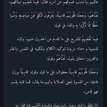
عاقبهم بها بسبب فسوقهم عن أمره فقال: فَبِما نَقْضِهِمْ مِيثاقَهُمْ،
لَعَنَّاهُمْ، وَجَعَلْنا قُلُوبَهُمْ قاسِيَةً، يُحَرِّفُونَ الْكَلِمَ عَنْ مَواضِعِهِ وَنَسُوا
حَظًّا مِمَّا ذُكِّرُوا بِهِ.والفاء في قوله:
فَبِما نَقْضِهِمْ للتفريع على ما تقدم من الحديث عنهم، والباء
للسببية و «ما» مزيدة لتوكيد الكلام وتمكينه في النفس والجار
والمجرور- متعلق بقوله: لَعَنَّاهُمْ وقوله:
وَجَعَلْنا قُلُوبَهُمْ قاسِيَةً معطوف على ما قبله وقوله: قاسِيَةً بوزن
فاعلة- من القسوة بمعنى الصلابة واليبوسة يقال: قسا قلبه يقسو
فهو قاس،
إذا غلظ واشتد وصار يابسا صلبا وقساوة القلب هنا مجاز عن