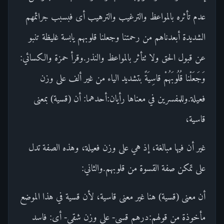
عدم تأثره بالمواعظ والترغيب والترهيب أى فبسبب جرائمهم
الشديدة أبعدناهم من رحمتنا وجعلنا قلوبهم يابسة غليظة تنبو
عن قبول الحق ولا تتأثر بالمواعظ والنذر.وقرأ حمزة والكسائي:
وَجَعَلْنا قُلُوبَهُمْ قاسِيَةً بتشديد الياء من غير ألف على وزن
فعيلة.وللمفسرين في معناها رأيان:أحدهما: أن (قسية) بمعنى
قاسية،
غير أن فيها مبالغة، إذ هي على وزن فعيلة، وهذه الصفة تدل
على تمكن صفة القسوة من قلوبهم.والثاني:
أن معنى (قسية) هنا غير معنى قاسية، لأن قسية في هذا الموضع
مأخوذة من قولهم:درهم قسى- على وزن شقي- أى: فاسد