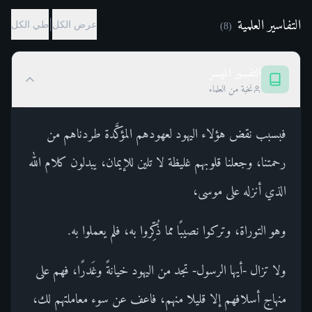
التفاسير العلمية
|
عرض الكل
طي الكل
)
8
(
التفسير الميسر
نخبة من العلماء
فبسبب نقض هؤلاء اليهود لعهودهم المؤكَّدة طردناهم من
رحمتنا، وجعلنا قلوبهم غليظة لا تلين للإيمان، يبدلون كلام الله
الذي أنزله على موسى،
وهو التوراة، وتركوا نصيبًا مما ذُكِّروا به، فلم يعملوا به.
ولا تزال -أيها الرسول- تجد من اليهود خيانةً وغَدرًا، فهم على
منهاج أسلافهم إلا قليلا منهم، فاعف عن سوء معاملتهم لك،