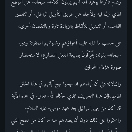
وعدم تأثرها بوعيد الله أنهم يميلون كلامه- سبحانه- عن الموضع
الذي نزل فيه ولأجله عن طريق التأويل الباطل، أو التفسير
الفاسد، أو التبديل للألفاظ بالزيادة تارة وبالنقصان أخرى،
على حسب ما تمليه عليهم أهواؤهم وشهواتهم الممقوتة وعبر-
سبحانه- بقوله: يُحَرِّفُونَ بصيغة الفعل المضارع، لاستحضار
صورة هؤلاء المحرفين.
والدلالة على أن أبناءهم قد نهجوا نهج آبائهم في هذا الخلق
الذميم.فإن هذا التحريف الذي حكاه الله- تعالى- في هذه الآية
قد كان من بنى إسرائيل بعد عهد موسى- عليه السلام-
واستمروا على ذلك دون أن يصدهم عنه ما كان من نصح النبي
صلّى الله عليه وسلّم لهم ومن تحذيره إياهم.والمراد بالنسيان في