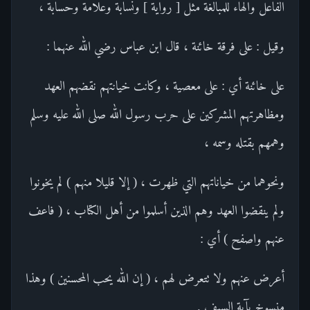
الفاعل والهاء للمبالغة مثل [ رواية ] ونسابة وعلامة وحسابة ،
وقيل : على فرقة خائنة ، قال ابن عباس رضي الله عنهما :
على خائنة أي : على معصية ، وكانت خيانتهم نقضهم العهد
ومظاهرتهم المشركين على حرب رسول الله صلى الله عليه وسلم
وهمهم بقتله وسمه ،
ونحوهما من خياناتهم التي ظهرت ، ( إلا قليلا منهم ) لم يخونوا
ولم ينقضوا العهد وهم الذين أسلموا من أهل الكتاب ، ( فاعف
عنهم واصفح ) أي :
أعرض عنهم ولا تتعرض لهم ، ( إن الله يحب المحسنين ) وهذا
منسوخ بآية السيف .