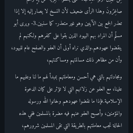
صاغِرُونَ وهذا الرأى ضعيف لأن النسخ لا يصار إليه إلا إذا
تعذر الجمع بين الآيتين وهو غير متعذر- كما سنبين.3- ويرى أبو
مسلّم أن المراد بهم اليهود الذين بقوا على كفرهم ولكنهم لم
ينقضوا عهودهم.والذي نراه أولى أن العفو والصفح عام لليهود،
وأن من مظاهر ذلك مسالمتهم ومساكنتهم،
ومجادلتهم بالتي هي أحسن ومعاملتهم بمبدأ لهم ما لنا وعليهم ما
علينا، مع العفو عن زلاتهم التي لا تؤثر على كيان الدعوة
الإسلامية.فإذا ما نقضوا عهودهم وخانوا الله ورسوله
والمؤمنين، وأصبح العفو عنهم فيه مضرة بالمسلمين ففي هذه
الحالة تجب معاملتهم بالطريقة التي تقى المسلمين شرورهم،