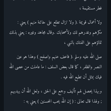
فطر مستقيمة ،
ولا أعمال قويمة .( ولا تزال تطلع على خائنة منهم ) يعني :
مكرهم وغدرهم لك ولأصحابك .وقال مجاهد وغيره : يعني بذلك
تمالؤهم على الفتك بالنبي ،
صلى الله عليه وسلم .( فاعف عنهم واصفح ) وهذا هو عين
النصر والظفر ، كما قال بعض السلف : ما عاملت من عصى الله
فيك بمثل أن تطيع الله فيه .
وبهذا يحصل لهم تأليف وجمع على الحق ، ولعل الله أن يهديهم
; ولهذا قال تعالى : ( إن الله يحب المحسنين ) يعني به :