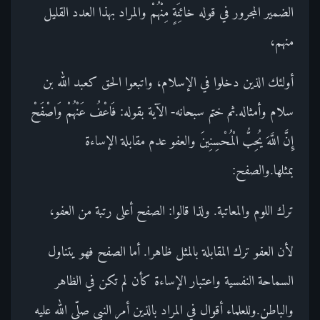
الضمير المجرور في قوله خائِنَةٍ مِنْهُمْ والمراد بهذا العدد القليل
منهم،
أولئك الذين دخلوا في الإسلام، واتبعوا الحق كعبد الله بن
سلام وأمثاله.ثم ختم سبحانه- الآية بقوله: فَاعْفُ عَنْهُمْ وَاصْفَحْ
إِنَّ اللَّهَ يُحِبُّ الْمُحْسِنِينَ والعفو عدم مقابلة الإساءة
بمثلها.والصفح:
ترك اللوم والمعاتبة. ولذا قالوا: الصفح أعلى رتبة من العفو،
لأن العفو ترك المقابلة بالمثل ظاهرا. أما الصفح فهو يتناول
السماحة النفسية واعتبار الإساءة كأن لم تكن في الظاهر
والباطن.وللعلماء أقوال في المراد بالذين أمر النبي صلّى الله عليه