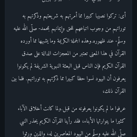
أى: تركوا نصيبا كبيرا مما أمرتهم به شريعتهم وذكرتهم به
توراتهم من وجوب اتباعهم للحق وإيمانهم بمحمد- صلّى الله عليه
وسلّم- عند ظهوره.وهذه الجملة الكريمة وما يشبهها مما أورده
القرآن في هذا المعنى تعتبر من المعجزات الدالة على صدق
القرآن الكريم فإن الناس قبل البعثة النبوية الشريفة لم يكونوا
يعرفون أن اليهود نسوا حظا كبيرا مما ذكرتهم به توراتهم. فلما بين
القرآن ذلك،
عرفوا ما لم يكونوا يعرفونه من قبل.ولما كانت أخلاق الآباء
كثيرا ما يتوارثها الأبناء، فقد رأينا القرآن الكريم يحذر النبي
صلّى الله عليه وسلّم من اليهود المعاصرين له، والذين ورثوا