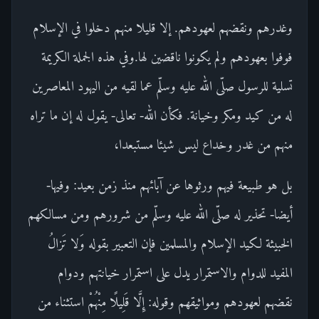
وغدرهم ونقضهم لعهودهم. إلا قليلا منهم دخلوا في الإسلام
فوفوا بعهودهم ولم يكونوا ناقضين لها.وفي هذه الجملة الكريمة
تسلية للرسول صلّى الله عليه وسلّم عما لقيه من اليهود المعاصرين
له من كيد ومكر وخيانة. فكأن الله- تعالى- يقول له إن ما تراه
منهم من غدر وخداع ليس شيئا مستبعدا،
بل هو طبيعة فيهم ورثوها عن آبائهم منذ زمن بعيد: وفيها-
أيضا- تحذير له صلّى الله عليه وسلّم من شرورهم ومن مسالكهم
الخبيثة لكيد الإسلام والمسلمين فإن التعبير بقوله وَلا تَزالُ
المفيد للدوام والاستمرار يدل على استمرار خيانتهم ودوام
نقضهم لعهودهم ومواثيقهم وقوله: إِلَّا قَلِيلًا مِنْهُمْ استثناء من