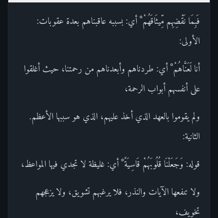
فَبِمَا نَقْضِهِم مِّيثَاقَهُمْ ْ أي: بسببه عاقبناهم بعدة عقوبات:
الأولى:
أنا لَعَنَّاهُمْ ْ أي: طردناهم وأبعدناهم من رحمتنا، حيث أغلقوا
على أنفسهم أبواب الرحمة،
ولم يقوموا بالعهد الذي أخذ عليهم، الذي هو سببها الأعظم.
الثانية:
قوله: وَجَعَلْنَا قُلُوبَهُمْ قَاسِيَةً ْ أي: غليظة لا تجدي فيها المواعظ،
ولا تنفعها الآيات والنذر، فلا يرغبهم تشويق، ولا يزعجهم
تخويف،