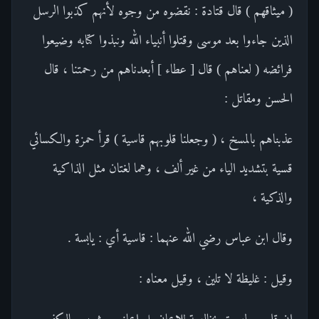
( ميثاقهم ) قال قتادة : نقضوه من وجوه لأنهم كذبوا الرسل
الذين جاءوا بعد موسى وقتلوا أنبياء الله ونبذوا كتابه وضيعوا
فرائضه ( لعناهم ) قال [ عطاء ] أبعدناهم من رحمتنا ، قال
الحسن ومقاتل :
عذبناهم بالمسخ ، ( وجعلنا قلوبهم قاسية ) قرأ حمزة والكسائي
قسية بتشديد الياء من غير ألف ، وهما لغتان مثل الذاكية
والذكية ،
وقال ابن عباس رضي الله عنهما : قاسية أي : يابسة .
وقيل : غليظة لا تلين ، وقيل معناه :
إن قلوبهم ليست بخالصة للإيمان بل إيمانهم مشوب بالكفر