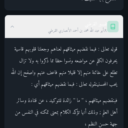
تفسير القرطبي
أبو عبد الله محمد بن أحمد الأنصاري القرطبي
قوله تعالى : فبما نقضهم ميثاقهم لعناهم وجعلنا قلوبهم قاسية
يحرفون الكلم عن مواضعه ونسوا حظا مما ذكروا به ولا تزال
تطلع على خائنة منهم إلا قليلا منهم فاعف عنهم واصفح إن الله
يحب المحسنينقوله تعالى : فبما نقضهم ميثاقهم أي :
فبنقضهم ميثاقهم ، " ما " زائدة للتوكيد ، عن قتادة وسائر
أهل العلم ; وذلك أنها تؤكد الكلام بمعنى تمكنه في النفس من
جهة حسن النظم ،