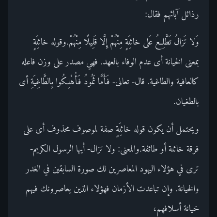
رذائل آبائهم فقال:
وَلا تَزالُ تَطَّلِعُ عَلى خائِنَةٍ مِنْهُمْ إِلَّا قَلِيلًا مِنْهُمْ.وقوله خائِنَةٍ
بمعنى الخيانة أى عدم الوفاء بالعهد. فهي مصدر على وزن فاعله
كالعافية والطاغية. قال- تعالى- فَأَمَّا ثَمُودُ فَأُهْلِكُوا بِالطَّاغِيَةِ أى
بالطغيان.
ويحتمل أن يكون قوله خائِنَةٍ صفة لموصوف محذوف أى على
فرقة خائنة أو طائفة.والمعنى: ولا تزال- أيها الرسول الكريم-
ترى في هؤلاء اليهود المعاصرين لك صورة السابقين في الغدر
والخيانة. وإن تباعدت الأزمان فهؤلاء الذين يعاصرونك فيهم
خيانة أسلافهم،