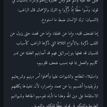
قوله: وَنَسُوا حَظًّا مِمَّا ذُكِّرُوا بِهِ الترك والإهمال قال الراغب:
(النسيان: ترك الإنسان ضبط ما استودع.
إما لضعف قلبه، وإما عن غفلة، وإما عن قصد حتى يزول عن
القلب ذكره) .والأنواع الثلاثة التي ذكرها الراغب كأسباب
للنسيان قد فعلها بنو إسرائيل فهم قد أصابتهم الغفلة عن تدبر
كتابهم والعمل بما فيه بسبب ضعف قلوبهم،
واستيلاء المطامع والشهوات عليها وأهملوا أمر دينهم وشريعتهم
ولم يقيدوا أنفسهم بها عن تعمد وإصرار، لأن تنفيذها يكلفهم
الاستقامة على دين الله وهذا ما تأباه نفوسهم الجامحة وشهواتهم
العارمة.والتنكير في قوله: حَظًّا للتكثير والتهويل.