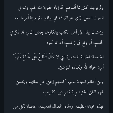
ولم يوجد كثير مما أنساهم الله إياه عقوبة منه لهم. وشامل
لنسيان العمل الذي هو الترك، فلم يوفقوا للقيام بما أمروا به،
ويستدل بهذا على أهل الكتاب بإنكارهم بعض الذي قد ذكر في
كتابهم، أو وقع في زمانهم، أنه مما نسوه.
الخامسة: الخيانة المستمرة التي لا تَزَالُ تَطَّلِعُ عَلَى خَائِنَةٍ مِّنْهُمْ ْ
أي: خيانة لله ولعباده المؤمنين.
ومن أعظم الخيانة منهم، كتمهم [عن] من يعظهم ويحسن
فيهم الظن الحق، وإبقاؤهم على كفرهم،
فهذه خيانة عظيمة. وهذه الخصال الذميمة، حاصلة لكل من