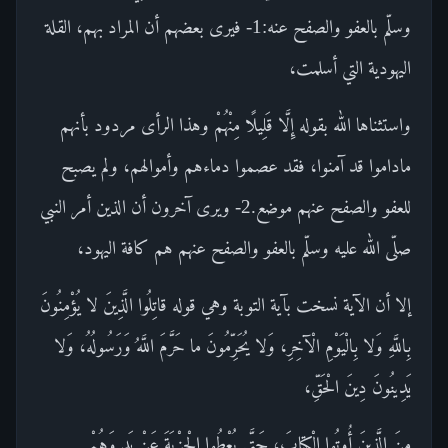
وسلّم بالعفو والصفح عنه:1- فيرى بعضهم أن المراد بهم، القلة
اليهودية التي أسلمت،
واستثناها الله بقوله إِلَّا قَلِيلًا مِنْهُمْ وهذا الرأى مردود بأنهم
ماداموا قد آمنوا، فقد عصموا دماءهم وأموالهم، ولم يصبح
للعفو والصفح عنهم موضع.2- ويرى آخرون أن الذين أمر النبي
صلّى الله عليه وسلّم بالعفو والصفح عنهم هم كافة اليهود،
إلا أن الآية نسخت بآية التوبة وهي قوله قاتِلُوا الَّذِينَ لا يُؤْمِنُونَ
بِاللَّهِ وَلا بِالْيَوْمِ الْآخِرِ، وَلا يُحَرِّمُونَ ما حَرَّمَ اللَّهُ وَرَسُولُهُ، وَلا
يَدِينُونَ دِينَ الْحَقِّ،
مِنَ الَّذِينَ أُوتُوا الْكِتابَ، حَتَّى يُعْطُوا الْجِزْيَةَ عَنْ يَدٍ وَهُمْ