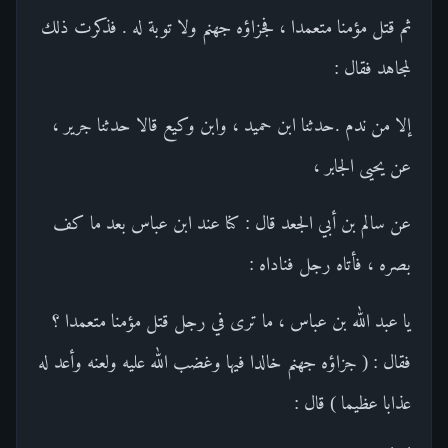
ثم قتل مؤمنا متعمدا ، فجزاؤه جهنم ولا توبة له . فذكرت ذلك
لمجاهد فقال :
إلا من ندم .حدثنا ابن حميد ، وابن وكيع قالا حدثنا جرير ،
عن يحيى الجابر ،
عن سالم بن أبي الجعد قال : كنا عند ابن عباس بعد ما كف
بصره ، فأتاه رجل فناداه :
يا عبد الله بن عباس ، ما ترى في رجل قتل مؤمنا متعمدا ؟
فقال : ( جزاؤه جهنم خالدا فيها وغضب الله عليه ولعنه وأعد له
عذابا عظيما ) قال :