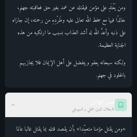
ومن يَعْتَدِ على مؤمن فيقتله عن عمد بغير حق فعاقبته جهنم،
خالدًا فيها مع سخط الله تعالى عليه وطَرْدِهِ من رحمته، إن جازاه
على ذنبه وأعدَّ الله له أشد العذاب بسبب ما ارتكبه من هذه
الجناية العظيمة.
ولكنه سبحانه يعفو ويتفضل على أهل الإيمان فلا يجازيهم
بالخلود في جهنم.
تفسير الجلالين
جلال الدين المحلي و السيوطي
«ومن يقتل مؤمنا متعمِّدا» بأن يقصد قتله بما يقتل غالبا عالما