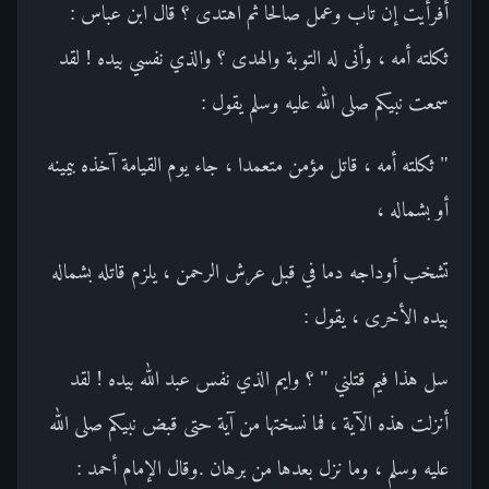
أفرأيت إن تاب وعمل صالحا ثم اهتدى ؟ قال ابن عباس :
ثكلته أمه ، وأنى له التوبة والهدى ؟ والذي نفسي بيده ! لقد
سمعت نبيكم صلى الله عليه وسلم يقول :
" ثكلته أمه ، قاتل مؤمن متعمدا ، جاء يوم القيامة آخذه بيمينه
أو بشماله ،
تشخب أوداجه دما في قبل عرش الرحمن ، يلزم قاتله بشماله
بيده الأخرى ، يقول :
سل هذا فيم قتلني " ؟ وايم الذي نفس عبد الله بيده ! لقد
أنزلت هذه الآية ، فما نسختها من آية حتى قبض نبيكم صلى الله
عليه وسلم ، وما نزل بعدها من برهان .وقال الإمام أحمد :