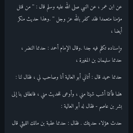
عن ابن عمر ، عن النبي صلى الله عليه وسلم قال : " من قتل
مؤمنا متعمدا فقد كفر بالله عز وجل " .وهذا حديث منكر
أيضا ،
وإسناده تكلم فيه جدا .وقال الإمام أحمد : حدثنا النضر ،
حدثنا سليمان بن المغيرة ،
حدثنا حميد قال : أتاني أبو العالية أنا وصاحب لي ، فقال لنا :
هلما فأنتما أشب شيئا مني ، وأوعى للحديث مني ، فانطلق بنا إلى
بشر بن عاصم - فقال له أبو العالية :
حدث هؤلاء حديثك . فقال : حدثنا عقبة بن مالك الليثي قال