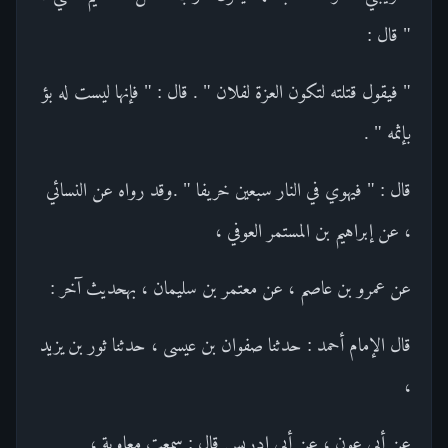
" قال :
" فيقول قتلته لتكون العزة لفلان " . قال : " فإنها ليست له بؤ
بإثمه " .
قال : " فيهوي في النار سبعين خريفا " .وقد رواه عن النسائي
، عن إبراهيم بن المستمر العوفي ،
عن عمرو بن عاصم ، عن معتمر بن سليمان ، بهحديث آخر :
قال الإمام أحمد : حدثنا صفوان بن عيسى ، حدثنا ثور بن يزيد
،
عن أبي عون ، عن أبي إدريس قال : سمعت معاوية ،