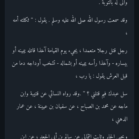
وأنى له بالتوبة .
وقد سمعت رسول الله صلى الله عليه وسلم . يقول : " ثكلته أمه
،
رجل قتل رجلا متعمدا ، يجيء يوم القيامة آخذا قاتله بيمينه أو
بيساره - وآخذا رأسه بيمينه أو بشماله - تشخب أوداجه دما من
قبل العرش يقول : يا رب ،
سل عبدك فيم قتلني ؟ " .وقد رواه النسائي عن قتيبة وابن
ماجه عن محمد بن الصباح ، عن سفيان بن عيينة ، عن عمار
الدهني ،
ويحيى الجابر وثابت الثمالي عن سالم بن أبي الجعد ، عن ابن