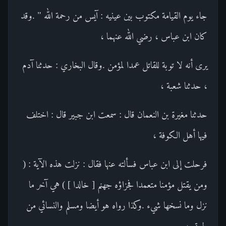
جاء يوم القيامة مكتوب بين عينيه : آيس من رحمة الله " .وقد
كان ابن عباس ، رضي الله عنهما ،
يرى أنه لا توبة للقاتل عمدا لمؤمن .وقال البخاري : حدثنا آدم
، حدثنا شعبة ،
حدثنا مغيرة بن النعمان قال : سمعت ابن جبير قال : اختلف
فيها أهل الكوفة ،
فرحلت إلى ابن عباس فسألته عنها فقال : نزلت هذه الآية : (
ومن يقتل مؤمنا متعمدا فجزاؤه جهنم [ خالدا ] ) هي آخر ما
نزل وما نسخها شيء .وكذا رواه هو أيضا ومسلم والنسائي من
طرق ،