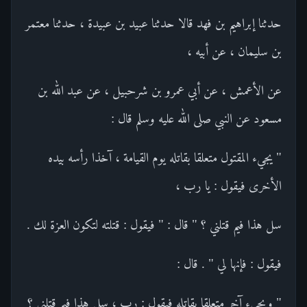
حدثنا إبراهيم بن فهد قالا حدثنا عبيد بن عبيدة ، حدثنا معتمر
بن سليمان ، عن أبيه ،
عن الأعمش ، عن أبي عمرو بن شرحبيل ، عن عبد الله بن
مسعود عن النبي صلى الله عليه وسلم قال :
" يجيء المقتول متعلقا بقاتله يوم القيامة ، آخذا رأسه بيده
الأخرى فيقول : يا رب ،
سل هذا فيم قتلني ؟ " قال : " فيقول : قتلته لتكون العزة لك .
فيقول : فإنها لي " . قال :
" ويجيء آخر متعلقا بقاتله فيقول : رب ، سل هذا فيم قتلني ؟