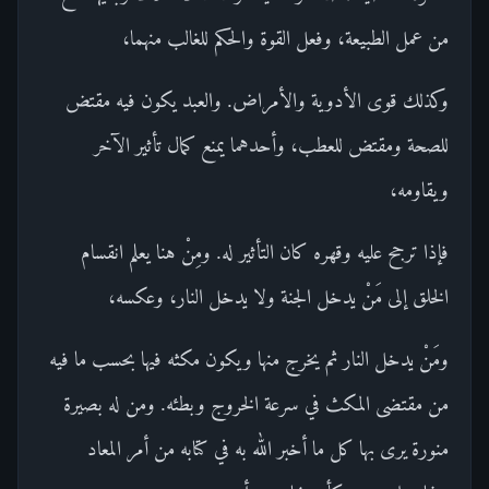
من عمل الطبيعة، وفعل القوة والحكم للغالب منهما،
وكذلك قوى الأدوية والأمراض. والعبد يكون فيه مقتض
للصحة ومقتض للعطب، وأحدهما يمنع كمال تأثير الآخر
ويقاومه،
فإذا ترجح عليه وقهره كان التأثير له. ومِنْ هنا يعلم انقسام
الخلق إلى مَنْ يدخل الجنة ولا يدخل النار، وعكسه،
ومَنْ يدخل النار ثم يخرج منها ويكون مكثه فيها بحسب ما فيه
من مقتضى المكث في سرعة الخروج وبطئه. ومن له بصيرة
منورة يرى بها كل ما أخبر الله به في كتابه من أمر المعاد