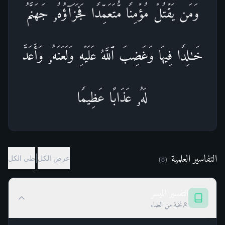
وَمَن یَقۡتُلۡ مُؤۡمِنࣰا مُّتَعَمِّدࣰا فَجَزَاۤؤُهُۥ جَهَنَّمُ
خَـٰلِدࣰا فِیهَا وَغَضِبَ ٱللَّهُ عَلَیۡهِ وَلَعَنَهُۥ وَأَعَدَّ
لَهُۥ عَذَابًا عَظِیمࣰا
التفاسير العلمية
|
عرض الكل
طي الكل
)
8
(
التفسير الميسر
نخبة من العلماء