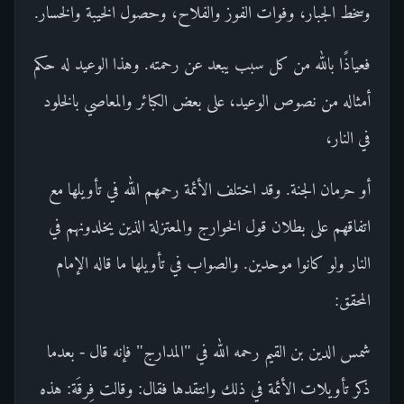
وسخط الجبار، وفوات الفوز والفلاح، وحصول الخيبة والخسار.
فعياذًا بالله من كل سبب يبعد عن رحمته. وهذا الوعيد له حكم
أمثاله من نصوص الوعيد، على بعض الكبائر والمعاصي بالخلود
في النار،
أو حرمان الجنة. وقد اختلف الأئمة رحمهم الله في تأويلها مع
اتفاقهم على بطلان قول الخوارج والمعتزلة الذين يخلدونهم في
النار ولو كانوا موحدين. والصواب في تأويلها ما قاله الإمام
المحقق:
شمس الدين بن القيم رحمه الله في "المدارج" فإنه قال - بعدما
ذكر تأويلات الأئمة في ذلك وانتقدها فقال: وقالت فِرقَة: هذه