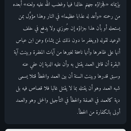
بإيمانه «فجزاؤه جهنم خالدا فيها وغضب الله عليه ولعنه» أبعده
من رحمته «وأعد له عذابا عظيما» في النار وهذا مؤوَّل بمن
يستحله أو بأن هذا جزاؤه إن جُوزي ولا يدفع في خلف
الوعيد لقوله (ويغفر ما دون ذلك لمن يشاء) وعن ابن عباس
أنها على ظاهرها وأنها ناسخة لغيرها من آيات المغفرة وبينت آية
البقرة أن قاتل العمد يقتل به وأن عليه الدية إن عفي عنه
وسبق قدرها وبينت السنة أن بين العمد والخطأ قتلا يسمى
شبه العمد وهو أن يقتله بما لا يقتل غالبا فلا قصاص فيه بل
دية كالعمد في الصفة والخطأ في التأجيل والحمل وهو والعمد
أولى بالكفارة من الخطأ.