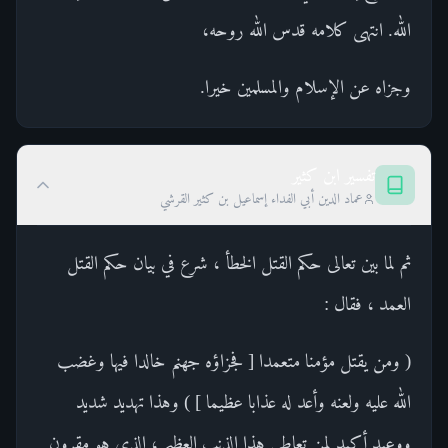
الله. انتهى كلامه قدس الله روحه،
وجزاه عن الإسلام والمسلمين خيرا.
تفسير ابن كثير
عماد الدين أبي الفداء إسماعيل بن كثير القرشي
ثم لما بين تعالى حكم القتل الخطأ ، شرع في بيان حكم القتل
العمد ، فقال :
( ومن يقتل مؤمنا متعمدا [ فجزاؤه جهنم خالدا فيها وغضب
الله عليه ولعنه وأعد له عذابا عظيما ] ) وهذا تهديد شديد
ووعيد أكيد لمن تعاطى هذا الذنب العظيم ، الذي هو مقرون