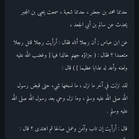
حدثنا محمد بن جعفر ، حدثنا شعبة ، سمعت يحيى بن المجبر
يحدث عن سالم بن أبي الجعد ،
عن ابن عباس ; أن رجلا أتاه فقال : أرأيت رجلا قتل رجلا
متعمدا ؟ فقال : ( جزاؤه جهنم خالدا فيها [ وغضب الله عليه
ولعنه وأعد له عذابا عظيما ] ) قال :
لقد نزلت في آخر ما نزل ، ما نسخها شيء حتى قبض رسول
الله صلى الله عليه وسلم ، وما نزل وحي بعد رسول الله صلى الله
عليه وسلم .
قال : أرأيت إن تاب وآمن وعمل صالحا ثم اهتدى ؟ قال :