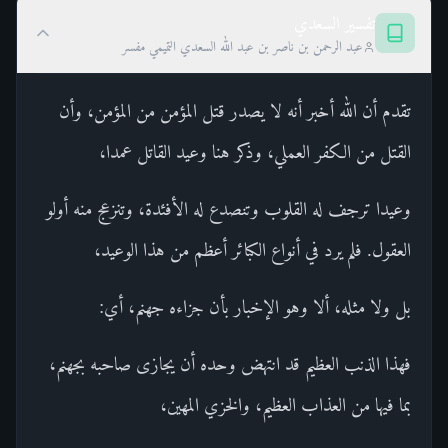
تفسير السعدي
عبد الرحمن بن ناصر بن عبد الله السعدي التميمي مفسر
تقدم أن الله أخبر أنه لا يصدر قتل المؤمن من المؤمن، وأن
القتل من الكفر العملي، وذكر هنا وعيد القاتل عمدا،
وعيدا ترجف له القلوب وتنصدع له الأفئدة، وتنزعج منه أولو
العقول. فلم يرد في أنواع الكبائر أعظم من هذا الوعيد،
بل ولا مثله، ألا وهو الإخبار بأن جزاءه جهنم، أي:
فهذا الذنب العظيم قد انتهض وحده أن يجازى صاحبه بجهنم،
بما فيها من العذاب العظيم، والخزي المهين،