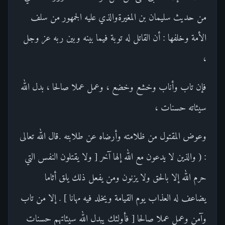
من حديث سليمان بن المغيرةوالذي عليه الجمهور من سلف
الأمة وخلفها : أن القاتل له توبة فيما بينه وبين ربه عز وجل
،
فإن تاب وأناب وخشع وخضع ، وعمل عملا صالحا ، بدل الله
سيئاته حسنات ،
وعوض المقتول من ظلامته وأرضاه عن طلابته .قال الله تعالى
: ( والذين لا يدعون مع الله إلها آخر [ ولا يقتلون النفس التي
حرم الله إلا بالحق ولا يزنون ومن يفعل ذلك يلق أثاما
يضاعف له العذاب يوم القيامة ويخلد فيه مهانا ] . إلا من تاب
وآمن وعمل عملا صالحا [ فأولئك يبدل الله سيئاتهم حسنات