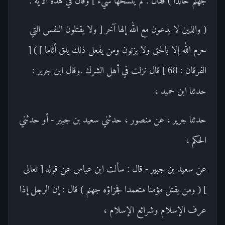
جهنم خالدا ) فقال : لم ينسخها شيء ] وقال في هذه الآية :
( والذين لا يدعون مع الله إلها آخر [ ولا يقتلون النفس التي
حرم الله إلا بالحق ولا يزنون ومن يفعل ذلك يلق أثاما ] ) [
الفرقان : 68 ] قال نزلت في أهل الشرك .وقال ابن جرير :
حدثنا ابن حميد ،
حدثنا جرير ، عن منصور ، حدثني سعيد بن جبير - أو حدثني
الحكم ،
عن سعيد بن جبير - قال : سألت ابن عباس عن قوله [ تعالى
] ( ومن يقتل مؤمنا متعمدا فجزاؤه جهنم ) قال : إن الرجل إذا
عرف الإسلام وشرائع الإسلام ،