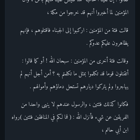
المؤمنين لما أخبروا أنهم قد خرجوا من مكة ،
قالت فئة من المؤمنين : اركبوا إلى الجبناء فاقتلوهم ، فإنهم
يظاهرون عليكم عدوكم .
وقالت فئة أخرى من المؤمنين : سبحان الله ! أو كما قالوا :
أتقتلون قوما قد تكلموا بمثل ما تكلمتم به ؟ أمن أجل أنهم لم
يهاجروا ولم يتركوا ديارهم تستحل دماؤهم وأموالهم .
فكانوا كذلك فئتين ، والرسول عندهم لا ينهى واحدا من
الفريقين عن شيء فأنزل الله : ( فما لكم في المنافقين فئتين )رواه
ابن أبي حاتم ،