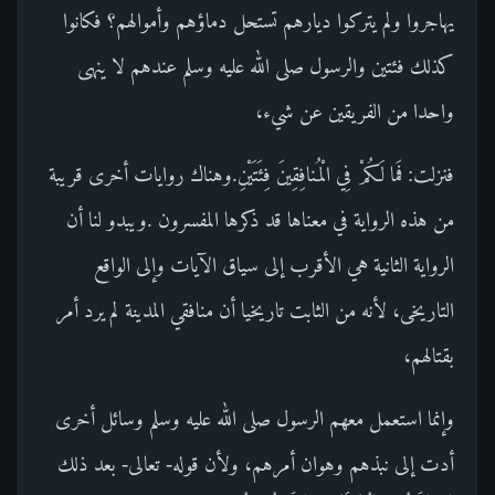
يهاجروا ولم يتركوا ديارهم تستحل دماؤهم وأموالهم؟ فكانوا
كذلك فئتين والرسول صلى الله عليه وسلم عندهم لا ينهى
واحدا من الفريقين عن شيء،
فنزلت: فَما لَكُمْ فِي الْمُنافِقِينَ فِئَتَيْنِ.وهناك روايات أخرى قريبة
من هذه الرواية في معناها قد ذكرها المفسرون .ويبدو لنا أن
الرواية الثانية هي الأقرب إلى سياق الآيات وإلى الواقع
التاريخى، لأنه من الثابت تاريخيا أن منافقي المدينة لم يرد أمر
بقتالهم،
وإنما استعمل معهم الرسول صلى الله عليه وسلم وسائل أخرى
أدت إلى نبذهم وهوان أمرهم، ولأن قوله- تعالى- بعد ذلك