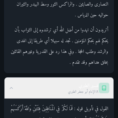
النصارى والصابئين . والراكس الثور وسط البيدر والثيران
حواليه حين الدياس .
أتريدون أن تهدوا من أضل الله أي ترشدوه إلى الثواب بأن
يحكم لهم بحكم المؤمنين . تجد له سبيلا أي طريقا إلى الهدى
والرشد وطلب الحجة . وفي هذا رد على القدرية وغيرهم القائلين
بخلق هداهم وقد تقدم .
تفسير الطبري
الإمام أبو جعفر الطبري
القول في تأويل قوله : فَمَا لَكُمْ فِي الْمُنَافِقِينَ فِئَتَيْنِ وَاللَّهُ أَرْكَسَهُمْ