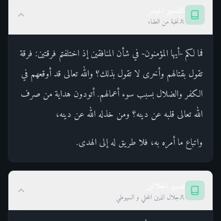
التفسير الميسر
نخبة من العلماء
فما لكم -أيها المؤمنون- في شأن المنافقين إذ اختلفتم فرقتين: فرقة
تقول بقتالهم وأخرى لا تقول بذلك؟ والله تعالى قد أوقعهم في
الكفر والضلال بسبب سوء أعمالهم. أتودون هداية من صرف
الله تعالى قلبه عن دينه؟ ومن خذله الله عن دينه،
واتباع ما أمره به، فلا طريق له إلى الهدى.
تفسير الجلالين
جلال الدين المحلي و السيوطي