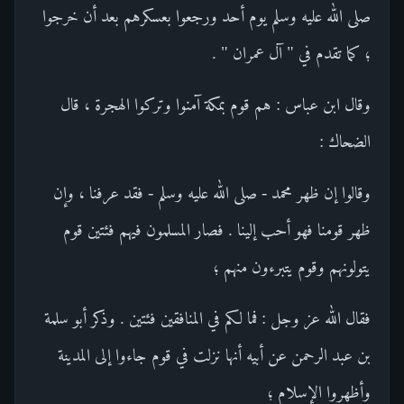
صلى الله عليه وسلم يوم أحد ورجعوا بعسكرهم بعد أن خرجوا
؛ كما تقدم في " آل عمران " .
وقال ابن عباس : هم قوم بمكة آمنوا وتركوا الهجرة ، قال
الضحاك :
وقالوا إن ظهر محمد - صلى الله عليه وسلم - فقد عرفنا ، وإن
ظهر قومنا فهو أحب إلينا . فصار المسلمون فيهم فئتين قوم
يتولونهم وقوم يتبرءون منهم ؛
فقال الله عز وجل : فما لكم في المنافقين فئتين . وذكر أبو سلمة
بن عبد الرحمن عن أبيه أنها نزلت في قوم جاءوا إلى المدينة
وأظهروا الإسلام ؛