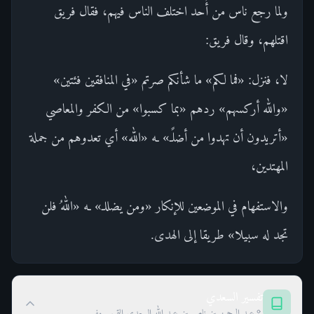
ولما رجع ناس من أُحد اختلف الناس فيهم، فقال فريق
اقتلهم، وقال فريق:
لا، فنزل: «فما لكم» ما شأنكم صرتم «في المنافقين فئتين»
«والله أركسهم» ردهم «بما كسبوا» من الكفر والمعاصي
«أتريدون أن تهدوا من أضلًـ» ـه «الله» أي تعدوهم من جملة
المهتدين،
والاستفهام في الموضعين للإنكار «ومن يضللـ» ـه «اللهُ فلن
تجد له سبيلا» طريقا إلى الهدى.
تفسير السعدي
عبد الرحمن بن ناصر بن عبد الله السعدي التميمي مفسر