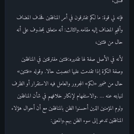
فئتين،
فإنه لي قوة: ما لكم تفترقون في أمر المنافقين فحذف المضاف
وأقيم المضاف إليه مقامه.والثالث: أنه متعلق بمحذوف على أنه
حال من فئتين،
لأنه في الأصل صفة لها تقديره:فئتين مفترقتين في المنافقين
وصفة النكرة إذا تقدمت عليها انتصبت حالا. وقوله «فئتين»
حال من ضمير «لكم» المجرور والعامل فيه الاستقرار أو الظرف
لنيابته عنه ... .والاستفهام لإنكار خلافهم في شأن المنافقين
ولوم المؤمنين الذين أحسنوا الظن بالمنافقين مع أن أحوال هؤلاء
المنافقين تدعو إلى سوء الظن بهم.والمعنى: