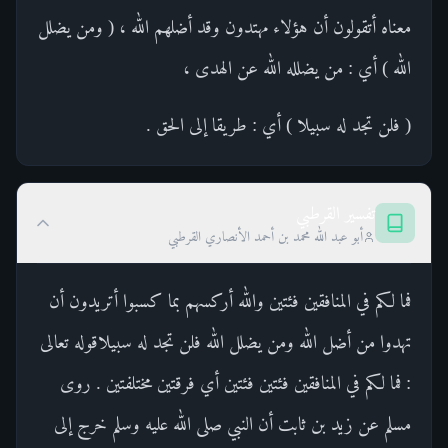
معناه أتقولون أن هؤلاء مهتدون وقد أضلهم الله ، ( ومن يضلل
الله ) أي : من يضلله الله عن الهدى ،
( فلن تجد له سبيلا ) أي : طريقا إلى الحق .
تفسير القرطبي
أبو عبد الله محمد بن أحمد الأنصاري القرطبي
فما لكم في المنافقين فئتين والله أركسهم بما كسبوا أتريدون أن
تهدوا من أضل الله ومن يضلل الله فلن تجد له سبيلاقوله تعالى
: فما لكم في المنافقين فئتين فئتين أي فرقتين مختلفتين . روى
مسلم عن زيد بن ثابت أن النبي صلى الله عليه وسلم خرج إلى