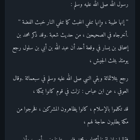
رسول الله صلى الله عليه وسلم :
" إنها طيبة ، وإنها تنفي الخبث كما تنفي النار خبث الفضة "
.أخرجاه في الصحيحين ، من حديث شعبة .وقد ذكر محمد بن
إسحاق بن يسار في وقعة أحد أن عبد الله بن أبي بن سلول رجع
يومئذ بثلث الجيش ،
رجع بثلاثمائة وبقي النبي صلى الله عليه وسلم في سبعمائة .وقال
العوفي ، عن ابن عباس : نزلت في قوم كانوا بمكة ،
قد تكلموا بالإسلام ، كانوا يظاهرون المشركين ، فخرجوا من
مكة يطلبون حاجة لهم ،
فقالوا : إن لقينا أصحاب محمد فليس علينا منهم بأس ، وأن