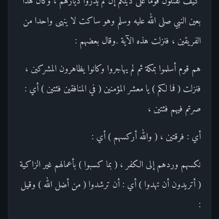
كيف تقتلون قوما على دينكم إن لم يذروا ديارهم ، وكان هذا
بعين النبي صلى الله عليه وسلم وهو ساكت لا ينهى واحدا من
الفريقين ، فنزلت هذه الآية .وقال بعضهم :
هم قوم أسلموا بمكة ثم لم يهاجروا وكانوا يظاهرون المشركين ،
فنزلت ( فما لكم ) يا معشر المؤمنين ( في المنافقين فئتين ) أي :
صرتم فيهم فئتين ،
أي : فرقتين ، ( والله أركسهم ) أي :
نكسهم وردهم إلى الكفر ، ( بما كسبوا ) بأعمالهم غير الزاكية
( أتريدون أن تهدوا ) أي : أن ترشدوا ( من أضل الله ) وقيل
: