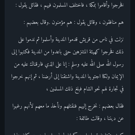
فخرجوا وأقاموا بمكة ، فاختلف المسلمون فيهم ، فقائل يقول :
هم منافقون ، وقائل يقول : هم مؤمنون .وقال بعضهم :
نزلت في ناس من قريش قدموا المدينة وأسلموا ثم ندموا على
ذلك فخرجوا كهيئة المتنزهين حتى باعدوا من المدينة فكتبوا إلى
رسول الله صلى الله عليه وسلم : إنا على الذي فارقناك عليه من
الإيمان ولكنا اجتوينا المدينة واشتقنا إلى أرضنا ، ثم إنهم خرجوا
في تجارة لهم نحو الشام فبلغ ذلك المسلمين ،
فقال بعضهم : نخرج إليهم فنقتلهم ونأخذ ما معهم لأنهم رغبوا
عن ديننا ، وقالت طائفة :