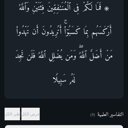
۞ فَمَا لَكُمۡ فِی ٱلۡمُنَـٰفِقِینَ فِئَتَیۡنِ وَٱللَّهُ
أَرۡكَسَهُم بِمَا كَسَبُوۤا۟ۚ أَتُرِیدُونَ أَن تَهۡدُوا۟
مَنۡ أَضَلَّ ٱللَّهُۖ وَمَن یُضۡلِلِ ٱللَّهُ فَلَن تَجِدَ
لَهُۥ سَبِیلࣰا
التفاسير العلمية
|
عرض الكل
طي الكل
)
8
(