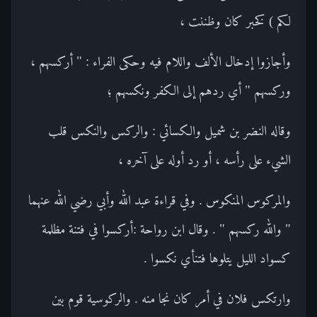
لكم ) كخبر كان وظننت ،
وأجازوا إدخال الألف واللام فيه وحكى الفراء : " أركسهم ،
وركسهم " أي ردهم إلى الكفر ونكسهم ؛
وقاله النضر بن شميل والكسائي : والركس والنكس قلب
الشيء على رأسه ، أو رد أوله على آخره ،
والمركوس المنكوس . وفي قراءة عبد الله وأبي رضي الله عنهما
" والله ركسهم " . وقال ابن رواحة :أركسوا في فتنة مظلمة
كسواد الليل يتلوها فتنأي نكسوا .
وارتكس فلان في أمر كان نجا منه . والركوسية قوم بين