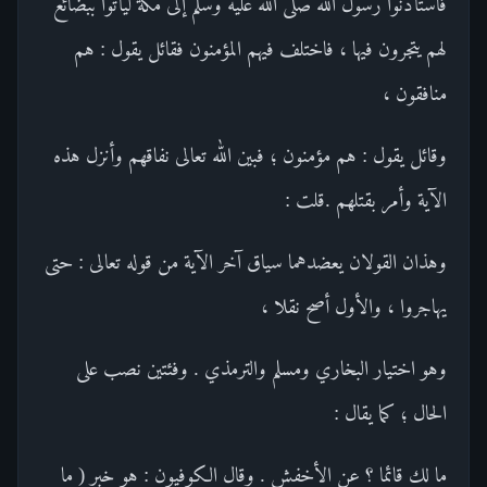
فاستأذنوا رسول الله صلى الله عليه وسلم إلى مكة ليأتوا ببضائع
لهم يتجرون فيها ، فاختلف فيهم المؤمنون فقائل يقول : هم
منافقون ،
وقائل يقول : هم مؤمنون ؛ فبين الله تعالى نفاقهم وأنزل هذه
الآية وأمر بقتلهم .قلت :
وهذان القولان يعضدهما سياق آخر الآية من قوله تعالى : حتى
يهاجروا ، والأول أصح نقلا ،
وهو اختيار البخاري ومسلم والترمذي . وفئتين نصب على
الحال ؛ كما يقال :
ما لك قائما ؟ عن الأخفش . وقال الكوفيون : هو خبر ( ما