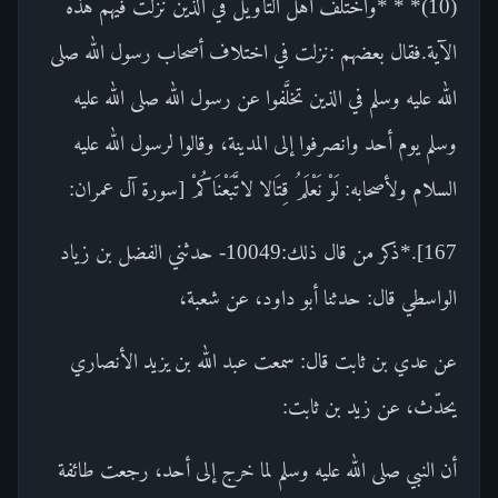
(10)* * *واختلف أهل التأويل في الذين نزلت فيهم هذه
الآية.فقال بعضهم :نزلت في اختلاف أصحاب رسول الله صلى
الله عليه وسلم في الذين تخلَّفوا عن رسول الله صلى الله عليه
وسلم يوم أحد وانصرفوا إلى المدينة، وقالوا لرسول الله عليه
السلام ولأصحابه: لَوْ نَعْلَمُ قِتَالا لاتَّبَعْنَاكُمْ [سورة آل عمران:
167].*ذكر من قال ذلك:10049- حدثني الفضل بن زياد
الواسطي قال: حدثنا أبو داود، عن شعبة،
عن عدي بن ثابت قال: سمعت عبد الله بن يزيد الأنصاري
يحدّث، عن زيد بن ثابت:
أن النبي صلى الله عليه وسلم لما خرج إلى أحد، رجعت طائفة