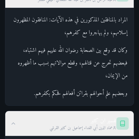
المراد بالمنافقين المذكورين في هذه الآيات: المنافقون المظهرون
إسلامهم، ولم يهاجروا مع كفرهم،
وكان قد وقع بين الصحابة رضوان الله عليهم فيهم اشتباه،
فبعضهم تحرج عن قتالهم، وقطع موالاتهم بسبب ما أظهروه
من الإيمان،
وبعضهم علم أحوالهم بقرائن أفعالهم فحكم بكفرهم.
تفسير ابن كثير
عماد الدين أبي الفداء إسماعيل بن كثير القرشي