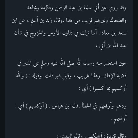
وقد روي عن أبي سلمة بن عبد الرحمن وعكرمة ومجاهد
والضحاك وغيرهم قريب من هذا .وقال زيد بن أسلم ، عن ابن
لسعد بن معاذ : أنها نزلت في تقاول الأوس والخزرج في شأن
عبد الله بن أبي ،
حين استعذر منه رسول الله صلى الله عليه وسلم على المنبر في
قضية الإفك .وهذا غريب ، وقيل غير ذلك .وقوله : ( والله
أركسهم بما كسبوا ) أي :
ردهم وأوقعهم في الخطأ .قال ابن عباس : ( أركسهم ) أي :
أوقعهم .
وقال قتادة : أهلكهم . وقال السدي :