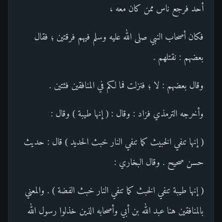
أحد فرجع ناس ممن كان معه ،
فكان أصحاب النبي صلى الله عليه وسلم فيهم فرقتين ؛ فقال
بعضهم : نقتلهم .
وقال بعضهم : لا ؛ فنزلت فما لكم في المنافقين فئتين .
وأخرجه الترمذي فزاد : وقال : ( إنها طيبة ) وقال :
( إنها تنفي الخبيث كما تنفي النار خبث الحديد ) قال : حديث
حسن صحيح . وقال البخاري :
( إنها طيبة تنفي الخبث كما تنفي النار خبث الفضة ) . والمعني
بالمنافقين هنا عبد الله بن أبي وأصحابه الذين خذلوا رسول الله