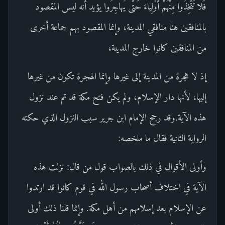
فَلا تَتَّخِذُوا مِنْهُمْ أَوْلِياءَ حَتَّى يُهاجِرُوا يؤيد أنه ليس المقصود
بالمنافقين هنا منافقي المدينة، وإنما المقصود بهم جماعة أخرى
من المنافقين كانوا خارج المدينة،
إذ لا هجرة من المدينة إلى غيرها وإنما الهجرة تكون من غيرها
إليها، لأنها دار الإسلام، ولم يكن فتح مكة قد تم عند نزول
هذه الآية.وقد رجح الإمام ابن جرير سبب النزول الذي حكته
الرواية الثانية فقال ما ملخصه:
وأولى الأقوال في ذلك بالصواب قول من قال: نزلت هذه
الآية في اختلاف أصحاب رسول الله في قوم كانوا قد ارتدوا
عن الإسلام بعد إسلامهم من أهل مكة. وإنما قلنا ذلك أولى