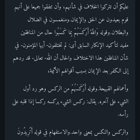
عليكم أن تتركوا الخلاف في شأنهم، وأن تتفقوا جميعا على أنهم
قوم بعيدون عن الحق والإيمان.ومنغمسون في الضلال
والبطلان.وقوله وَاللَّهُ أَرْكَسَهُمْ بِما كَسَبُوا حال من المنافقين
مفيد لتأكيد الإنكار السابق أى: لم تختلفون- أيها المؤمنون- في
شأن المنافقين هذا الاختلاف والحال أن الله- تعالى- قد ردهم
إلى الكفر بعد الإيمان بسبب أقوالهم الأثيمة،
وأعمالهم القبيحة.وقوله أَرْكَسَهُمْ من الركس وهو رد أول
الشيء على آخره. يقال: ركس الشيء يركسه ركسا إذا قلبه على
رأسه.
والركس والنكس بمعنى واحد.والاستفهام في قوله أَتُرِيدُونَ