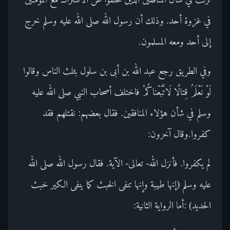
في غزوة أحد. وذلك أن رسول الله صلى الله عليه وسلم خرج
إلى أحد ومعه المسلمون.
وفي الطريق رجع عبد الله بن أبى بن سلول بثلث الناس وقالوا
لَوْ نَعْلَمُ قِتالًا لَاتَّبَعْناكُمْ فاختلف أصحاب النبي صلى الله عليه
وسلم في شأن هؤلاء المنافقين. فقال بعضهم: نقتلهم فقد
كفروا.وقال آخرون:
لم يكفروا. فأنزل الله- تعالى- الآية. فقال رسول الله صلى الله
عليه وسلم (إنها طيبة وإنها تنفى الخبث كما ينفى الكير خبث
الحديد) :أما الرواية الثانية: