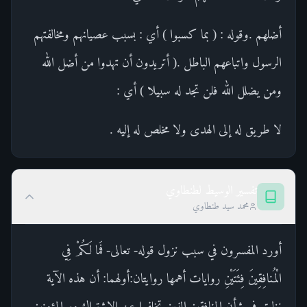
أضلهم .وقوله : ( بما كسبوا ) أي : بسبب عصيانهم ومخالفتهم
الرسول واتباعهم الباطل .( أتريدون أن تهدوا من أضل الله
ومن يضلل الله فلن تجد له سبيلا ) أي :
لا طريق له إلى الهدى ولا مخلص له إليه .
تفسير الوسيط لطنطاوي
محمد سيد طنطاوي
أورد المفسرون في سبب نزول قوله- تعالى- فَما لَكُمْ فِي
الْمُنافِقِينَ فِئَتَيْنِ روايات أهمها روايتان:أولهما: أن هذه الآية
نزلت في شأن المنافقين الذين تخلفوا عن الاشتراك مع المؤمنين