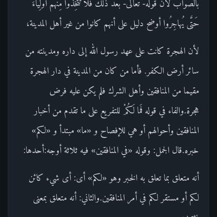
بالصواب لأن قوله- تعالى- بعد ذلك فَلا تَتَّخِذُوا مِنْهُمْ أَوْلِياءَ
حَتَّى يُهاجِرُوا أوضح دليل على أنهم كانوا من غير أهل المدينة،
لأن الهجرة كانت على عهد رسول الله إلى داره ومدينته من
سائر أرض الكفر. فأما من كان من المدينة في دار الهجرة
مقيما من المنافقين وأهل الشرك فلم يكن عليه فرض
هجرة.والفاء في قوله فَما لَكُمْ للتفريع على ما تقدم من أخبار
المنافقين وأحوالهم أو هي للإفصاح و «ما» مبتدأ و «لكم»
خبره.قال الجمل: وقوله «في المنافقين» فيه ثلاثة أوجه:أحدها:
أنه متعلق بما تعلق به الخبر وهو «لكم» أى: أى شيء كائن
لكم أو مستقر لكم في أمر المنافقين.والثاني: أنه متعلق بمعنى