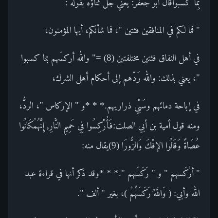
بِمَا كَسَبُواقال أبو جعفر: يعني جل ثناؤه بقوله :
" فما لكم في المنافقين فئتين "، فما شأنكم، أيها المؤمنون،
في أهل النفاق فئتين مختلفتين (8) =" والله أركسَهم بما كسبوا
"، يعني بذلك: والله رَدّهم إلى أحكام أهل الشرك،
في إباحة دمائهم وسَبْي ذراريهم.* * *و " الإركاس "، الردُّ،
ومنه قول أمية بن أبي الصلت:فَأُرْكِسُوا فِي حَمِيمِ النَّارِ, إِنَّهُمُكَانُوا
عُصَاةً وَقَالُوا الإفْكَ وَالزُّورَا (9)يقال منه:
" أرْكَسهم " و " رَكَسَهم ".* * *وقد ذكر أنها في قراءة عبد
الله وأبي: ( وَاللَّهُ رَكَسَهُمْ )، بغير " ألف ".