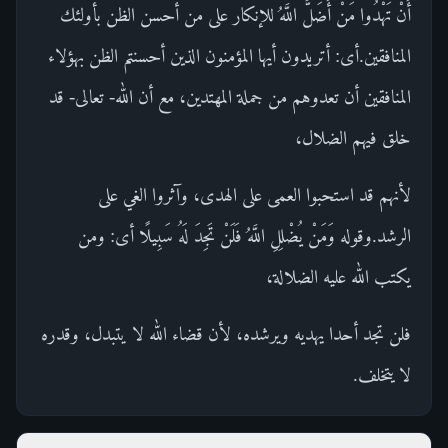
أَنْ تَهْدُوا مَنْ أَضَلَّ اللَّهُ للإنكار على من أحسن الظن بأولئك
المنافقين.أى: أتريدون أيها المؤمنون الذين أحسنتم الظن بهؤلاء
المنافقين أن تعدوهم من جملة المهتدين، مع أن الله- تعالى- قد
خلق فيهم الضلال،
لأنهم قد استحبوا العمى على الهدى، وآثروا الغي على
الرشد.وقوله وَمَنْ يُضْلِلِ اللَّهُ فَلَنْ تَجِدَ لَهُ سَبِيلًا أى: ومن
يكتب الله عليه الضلالة،
فلن تجد أحدا يهديه ويرشده، لأن قضاء الله لا يتبدل، وقدره
لا يتخلف.