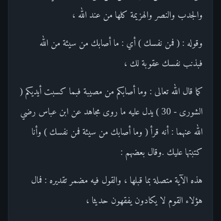
والجدب والنصر والهزيمة كلها من عند الله ،
وقوله : ( فمن نفسك ) أي : ما أصابك من سيئة من الله
فبذنب نفسك عقوبة لك ،
كما قال الله تعالى : وما أصابكم من مصيبة فبما كسبت أيديكم (
الشورى - 30 ) يدل عليه ما روى مجاهد عن ابن عباس رضي
الله عنهما : أنه قرأ ( وما أصابك من سيئة فمن نفسك ) وأنا
كتبتها عليك .وقال بعضهم :
هذه الآية متصلة بما قبلها ، والقول فيه مضمر تقديره : فمال
هؤلاء القوم لا يكادون يفقهون حديثا ،