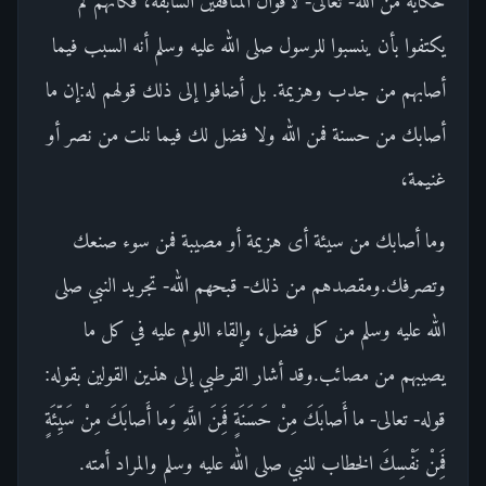
حكاية من الله- تعالى- لأقوال المنافقين السابقة، فكأنهم لم
يكتفوا بأن ينسبوا للرسول صلى الله عليه وسلم أنه السبب فيما
أصابهم من جدب وهزيمة. بل أضافوا إلى ذلك قولهم له:إن ما
أصابك من حسنة فمن الله ولا فضل لك فيما نلت من نصر أو
غنيمة،
وما أصابك من سيئة أى هزيمة أو مصيبة فمن سوء صنعك
وتصرفك.ومقصدهم من ذلك- قبحهم الله- تجريد النبي صلى
الله عليه وسلم من كل فضل، وإلقاء اللوم عليه في كل ما
يصيبهم من مصائب.وقد أشار القرطبي إلى هذين القولين بقوله:
قوله- تعالى- ما أَصابَكَ مِنْ حَسَنَةٍ فَمِنَ اللَّهِ وَما أَصابَكَ مِنْ سَيِّئَةٍ
فَمِنْ نَفْسِكَ الخطاب للنبي صلى الله عليه وسلم والمراد أمته.