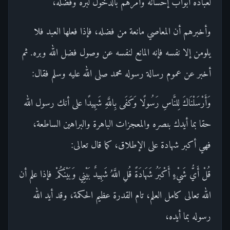
لعباده أبواب إحسانه وأمرهم بالدخول لبره وفضله،
وأخبرهم أن المعاصي مانعة من فضله، فإذا فعلها العبد فلا
يلومن إلا نفسه فإنه المانع لنفسه عن وصول فضل الله وبره. ثم
أخبر عن عموم رسالة رسوله محمد صلى الله عليه وسلم فقال:
وَأَرْسَلْنَاكَ لِلنَّاسِ رَسُولًا وَكَفَى بِاللَّهِ شَهِيدًا على أنك رسول الله
حقا بما أيدك بنصره والمعجزات الباهرة والبراهين الساطعة،
فهي أكبر شهادة على الإطلاق، كما قال تعالى:
قُلْ أَيُّ شَيْءٍ أَكْبَرُ شَهَادَةً قُلِ اللَّهُ شَهِيدٌ بَيْنِي وَبَيْنَكُمْ فإذا علم أن
الله تعالى كامل العلم، تام القدرة عظيم الحكمة، وقد أيد الله
رسوله بما أيده،