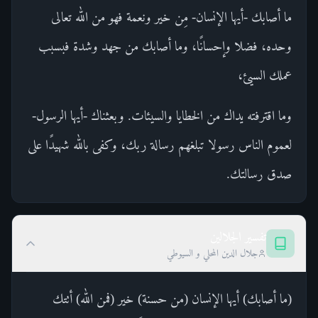
ما أصابك -أيها الإنسان- مِن خير ونعمة فهو من الله تعالى
وحده، فضلا وإحسانًا، وما أصابك من جهد وشدة فبسبب
عملك السيئ،
وما اقترفته يداك من الخطايا والسيئات. وبعثناك -أيها الرسول-
لعموم الناس رسولا تبلغهم رسالة ربك، وكفى بالله شهيدًا على
صدق رسالتك.
تفسير الجلالين
جلال الدين المحلي و السيوطي
(ما أصابك) أيها الإنسان (من حسنة) خير (فمن الله) أتتك