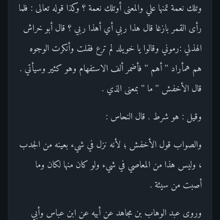
وتلك نعمة تمنها علي والمعنى أوتلك نعمة ؟ وكذا قوله تعالى : فلما
رأى القمر بازغا قال هذا ربي أي أهذا ربي ؟ قال أبو خراش
الهذلي :رموني وقالوا يا خويلد لم ترع فقلت وأنكرت الوجوه
هم همأراد " أهم " فأضمر ألف الاستفهام وهو كثير وسيأتي .
قال الأخفش " ما " بمعنى الذي .
وقيل : هو شرط . قال النحاس :
والصواب قول الأخفش ؛ لأنه نزل في شيء بعينه من الجدب
، وليس هذا من المعاصي في شيء ولو كان منها لكان وما
أصبت من سيئة .
وروى عبد الوهاب بن مجاهد عن أبيه عن ابن عباس وأبي