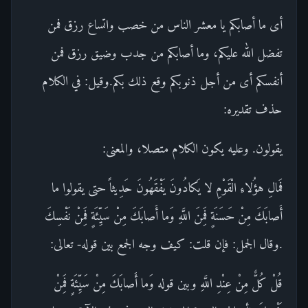
أى ما أصابكم يا معشر الناس من خصب واتساع رزق فمن
تفضل الله عليكم، وما أصابكم من جدب وضيق رزق فمن
أنفسكم أى من أجل ذنوبكم وقع ذلك بكم.وقيل: في الكلام
حذف تقديره:
يقولون. وعليه يكون الكلام متصلا، والمعنى:
فَمالِ هؤُلاءِ الْقَوْمِ لا يَكادُونَ يَفْقَهُونَ حَدِيثاً حتى يقولوا ما
أَصابَكَ مِنْ حَسَنَةٍ فَمِنَ اللَّهِ وَما أَصابَكَ مِنْ سَيِّئَةٍ فَمِنْ نَفْسِكَ
.وقال الجمل: فإن قلت: كيف وجه الجمع بين قوله- تعالى:
قُلْ كُلٌّ مِنْ عِنْدِ اللَّهِ وبين قوله وَما أَصابَكَ مِنْ سَيِّئَةٍ فَمِنْ