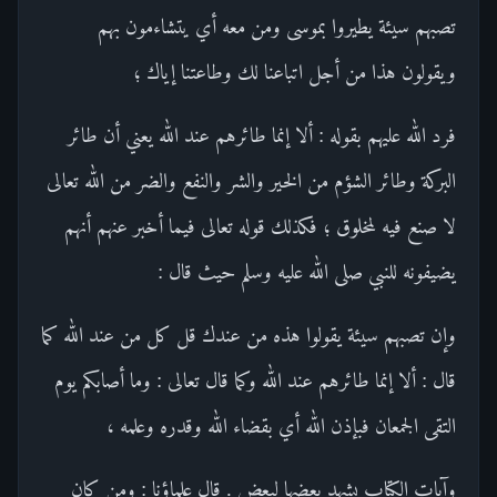
تصبهم سيئة يطيروا بموسى ومن معه أي يتشاءمون بهم
ويقولون هذا من أجل اتباعنا لك وطاعتنا إياك ؛
فرد الله عليهم بقوله : ألا إنما طائرهم عند الله يعني أن طائر
البركة وطائر الشؤم من الخير والشر والنفع والضر من الله تعالى
لا صنع فيه لمخلوق ؛ فكذلك قوله تعالى فيما أخبر عنهم أنهم
يضيفونه للنبي صلى الله عليه وسلم حيث قال :
وإن تصبهم سيئة يقولوا هذه من عندك قل كل من عند الله كما
قال : ألا إنما طائرهم عند الله وكما قال تعالى : وما أصابكم يوم
التقى الجمعان فبإذن الله أي بقضاء الله وقدره وعلمه ،
وآيات الكتاب يشهد بعضها لبعض . قال علماؤنا : ومن كان