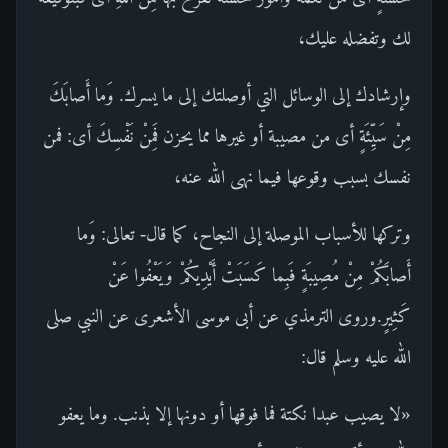
لك وتفضله عليك،
وإرشادك إلى الوسائل التي أوصلتك إلى ما يسرك. وَما أَصابَكَ
مِنْ سَيِّئَةٍ أى من مصيبة أو غيرها مما يحزن فَمِنْ نَفْسِكَ أى: فمن
نفسك بسبب وقوعها فيما نهى الله عنه،
وتركها للأسباب الموصلة إلى النجاح، كما قال- تعالى: وَما
أَصابَكُمْ مِنْ مُصِيبَةٍ فَبِما كَسَبَتْ أَيْدِيكُمْ وَيَعْفُوا عَنْ
كَثِيرٍ.وروى الترمذي عن أبى موسى الأشعرى عن النبي صلى
الله عليه وسلم قال:
«لا يصيب عبدا نكتة فما فوقها أو دونها إلا بذنب. وما يعفو