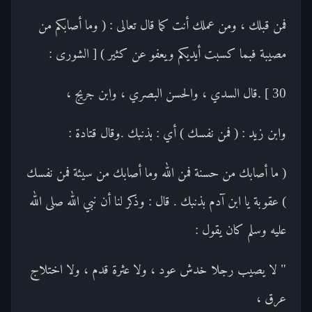
فمن قبلك ، ومن عملك أنت كما قال تعالى : ( وما أصابكم من
مصيبة فبما كسبت أيديكم ويعفو عن كثير ) [ الشورى :
30 ] .قال السدي ، والحسن البصري ، وابن جريج ،
وابن زيد : ( فمن نفسك ) أي : بذنبك .وقال قتادة :
( ما أصابك من حسنة فمن الله وما أصابك من سيئة فمن نفسك
) عقوبة يا ابن آدم بذنبك . قال : وذكر لنا أن نبي الله صلى الله
عليه وسلم كان يقول :
" لا يصيب رجلا خدش عود ، ولا عثرة قدم ، ولا اختلاج
عرق ،