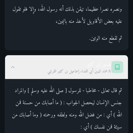
ونصره نصرا عظيما، تيقن بذلك أنه رسول الله، وإلا فلو تقول
عليه بعض الأقاويل لأخذ منه باليمين،
ثم لقطع منه الوتين.
تفسير ابن كثير
عماد الدين أبي الفداء إسماعيل بن كثير القرشي
ثم قال تعالى - مخاطبا - للرسول [ صلى الله عليه وسلم ] والمراد
جنس الإنسان ليحصل الجواب : ( ما أصابك من حسنة فمن
الله ) أي : من فضل الله ومنه ولطفه ورحمته ( وما أصابك من
سيئة فمن نفسك ) أي :