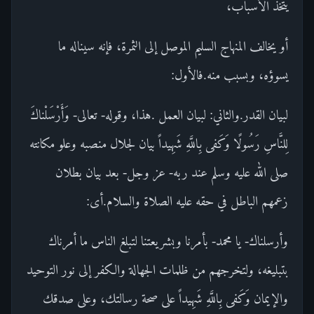
يتخذ الأسباب،
أو يخالف المنهاج السليم الموصل إلى الثمرة، فإنه سيناله ما
يسوؤه، وبسبب منه.فالأول:
لبيان القدر.والثاني: لبيان العمل .هذا، وقوله- تعالى- وَأَرْسَلْناكَ
لِلنَّاسِ رَسُولًا وَكَفى بِاللَّهِ شَهِيداً بيان لجلال منصبه وعلو مكانته
صلى الله عليه وسلم عند ربه- عز وجل- بعد بيان بطلان
زعمهم الباطل في حقه عليه الصلاة والسلام.أى:
وأرسلناك- يا محمد- بأمرنا وبشريعتنا لتبلغ الناس ما أمرناك
بتبليغه، ولتخرجهم من ظلمات الجهالة والكفر إلى نور التوحيد
والإيمان وَكَفى بِاللَّهِ شَهِيداً على صحة رسالتك، وعلى صدقك