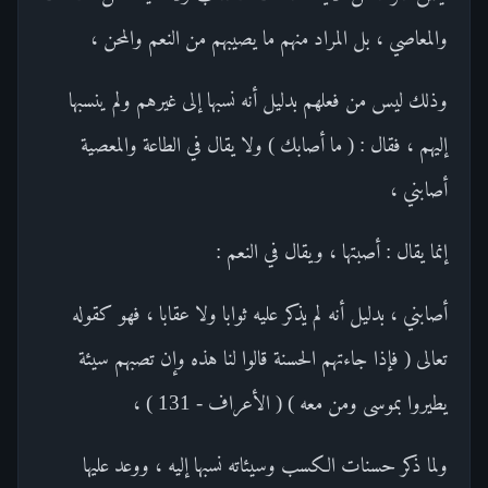
والمعاصي ، بل المراد منهم ما يصيبهم من النعم والمحن ،
وذلك ليس من فعلهم بدليل أنه نسبها إلى غيرهم ولم ينسبها
إليهم ، فقال : ( ما أصابك ) ولا يقال في الطاعة والمعصية
أصابني ،
إنما يقال : أصبتها ، ويقال في النعم :
أصابني ، بدليل أنه لم يذكر عليه ثوابا ولا عقابا ، فهو كقوله
تعالى ( فإذا جاءتهم الحسنة قالوا لنا هذه وإن تصبهم سيئة
يطيروا بموسى ومن معه ) ( الأعراف - 131 ) ،
ولما ذكر حسنات الكسب وسيئاته نسبها إليه ، ووعد عليها