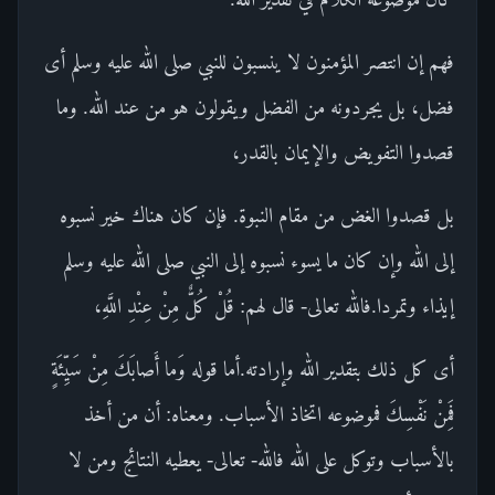
فهم إن انتصر المؤمنون لا ينسبون للنبي صلى الله عليه وسلم أى
فضل، بل يجردونه من الفضل ويقولون هو من عند الله. وما
قصدوا التفويض والإيمان بالقدر،
بل قصدوا الغض من مقام النبوة. فإن كان هناك خير نسبوه
إلى الله وإن كان ما يسوء نسبوه إلى النبي صلى الله عليه وسلم
إيذاء وتمردا.فالله تعالى- قال لهم: قُلْ كُلٌّ مِنْ عِنْدِ اللَّهِ،
أى كل ذلك بتقدير الله وإرادته.أما قوله وَما أَصابَكَ مِنْ سَيِّئَةٍ
فَمِنْ نَفْسِكَ فموضوعه اتخاذ الأسباب. ومعناه: أن من أخذ
بالأسباب وتوكل على الله فالله- تعالى- يعطيه النتائج ومن لا