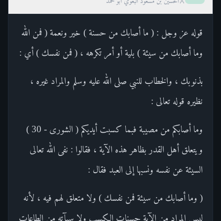
الحسين بن مسعود البغوي أبو محمد
قوله عز وجل : ( ما أصابك من حسنة ) خير ونعمة ( فمن الله
وما أصابك من سيئة ) بلية أو أمر تكرهه ، ( فمن نفسك ) أي :
بذنوبك ، والخطاب للنبي صلى الله عليه وسلم والمراد غيره ،
نظيره قوله تعالى :
وما أصابكم من مصيبة فبما كسبت أيديكم ( الشورى - 30 )
ويتعلق أهل القدر بظاهر هذه الآية ، فقالوا : نفى الله تعالى
السيئة عن نفسه ونسبها إلى العبد فقال :
( وما أصابك من سيئة فمن نفسك ) ولا متعلق لهم فيه ، لأنه
ليس المراد من الآية حسنات الكسب ولا سيآته من الطاعات