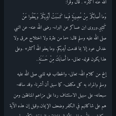
الله عنه أكثر» . قال وقرأ:
وَما أَصابَكُمْ مِنْ مُصِيبَةٍ فَبِما كَسَبَتْ أَيْدِيكُمْ وَيَعْفُوا عَنْ
كَثِيرٍ.وروى ابن عساكر عن البراء- رضى الله عنه- عن النبي
صلى الله عليه وسلم قال: «ما من عثرة ولا اختلاج عرق ولا
خدش عود إلا بما قدمت أيديكم. وما يعفو الله أكثر» .وعلى
هذا يكون قوله- تعالى- ما أَصابَكَ مِنْ حَسَنَةٍ..
إلخ من كلام الله- تعالى- والخطاب فيه للنبي صلى الله عليه
وسلم والمراد به كل مكلف- كما سبق أن أشرنا- وقد ساقه-
سبحانه- على سبيل الاستئناف ردا على مزاعم المنافقين ومن
هم على شاكلتهم في الكفر وضعف الإيمان.وقيل إن هذه الآية