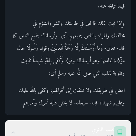
فيما تبلغه عنه،
وإذا ثبت ذلك فالخير في طاعتك والشر والشؤم في
مخالفتك.والمراد بالناس جميعهم. أى: وأرسلناك لجميع الناس كما
قال- تعالى- وَما أَرْسَلْناكَ إِلَّا رَحْمَةً لِلْعالَمِينَ.وقوله رَسُولًا حال
مؤكدة لعاملها وهو أرسلناك.وقوله وَكَفى بِاللَّهِ شَهِيداً تثبيت
وتقوية لقلب النبي صلى الله عليه وسلم أى:
امض في طريقك ولا تلتفت إلى أقوالهم، وكفى بالله عليك
وعليهم شهيدا، فإنه- سبحانه- لا يخفى عليه أمرك وأمرهم.
تفسير البغوي