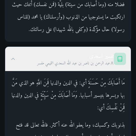
فضلا منه (وما أصابك من سيئة) بليَّة (فمن نفسك) أتتك حيث
ارتكبت ما يستوجبها من الذنوب (وأرسلناك) يا محمد (للناس
رسولا) حال مؤكدة (وكفى بالله شهيدا) على رسالتك.
تفسير السعدي
عبد الرحمن بن ناصر بن عبد الله السعدي التميمي مفسر
مَا أَصَابَكَ مِنْ حَسَنَةٍ أي: في الدين والدنيا فَمِنَ اللَّهِ هو الذي مَنَّ
بها ويسرها بتيسير أسبابها. وَمَا أَصَابَكَ مِنْ سَيِّئَةٍ في الدين والدنيا
فَمِنْ نَفْسِكَ أي:
بذنوبك وكسبك، وما يعفو الله عنه أكثر. فالله تعالى قد فتح