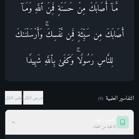
مَّاۤ أَصَابَكَ مِنۡ حَسَنَةࣲ فَمِنَ ٱللَّهِۖ وَمَاۤ
أَصَابَكَ مِن سَیِّئَةࣲ فَمِن نَّفۡسِكَۚ وَأَرۡسَلۡنَـٰكَ
لِلنَّاسِ رَسُولࣰاۚ وَكَفَىٰ بِٱللَّهِ شَهِیدࣰا
التفاسير العلمية
|
عرض الكل
طي الكل
)
8
(
التفسير الميسر
نخبة من العلماء