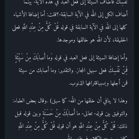
نَفْسِكَ فأضاف السيئة إلى فعل العبد في هذه الآية- بينما
أضاف الكل إلى الله في الآية السابقة-؟قلت: أما إضافة الأشياء
كلها إلى الله في الآية السابقة في قوله قُلْ كُلٌّ مِنْ عِنْدِ اللَّهِ فعلى
الحقيقة، لأن الله هو خالقها وموجدها.
وأما إضافة السيئة إلى فعل العبد في قوله وَما أَصابَكَ مِنْ سَيِّئَةٍ
فَمِنْ نَفْسِكَ فعلى سبيل المجاز. والتقدير: وما أصابك من سيئة
فمن أجلها وبسبباقترافها الذنوب.
وهذا لا ينافي أن خلقها من الله- كما سبق) .وقال بعض العلماء:
والتوفيق بين قوله- تعالى- ما أَصابَكَ مِنْ حَسَنَةٍ وبين قوله قبل
ذلك: قُلْ كُلٌّ مِنْ عِنْدِ اللَّهِ هو أن قوله قُلْ كُلٌّ مِنْ عِنْدِ اللَّهِ
كان موضوعه الكلام في تقدير الله.