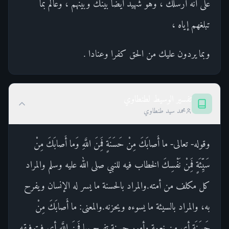
على أنه أرسلك ، وهو شهيد أيضا بينك وبينهم ، وعالم بما
تبلغهم إياه ،
وبما يردون عليك من الحق كفرا وعنادا .
تفسير الوسيط لطنطاوي
محمد سيد طنطاوي
وقوله- تعالى- ما أَصابَكَ مِنْ حَسَنَةٍ فَمِنَ اللَّهِ وَما أَصابَكَ مِنْ
سَيِّئَةٍ فَمِنْ نَفْسِكَ الخطاب فيه للنبي صلى الله عليه وسلم والمراد
كل مكلف من أمته.والمراد بالحسنة ما يسر له الإنسان ويفرح
به، والمراد بالسيئة ما يسوءه ويحزنه.والمعنى: ما أَصابَكَ مِنْ
حَسَنَةٍ أى من نعمة وأمور حسنة تفرح بها فَمِنَ اللَّهِ أى فبتوفيقه