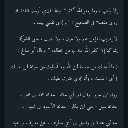
إلا بذنب ، وما يعفو الله أكثر " .وهذا الذي أرسله قتادة قد
روي متصلا في الصحيح : " والذي نفسي بيده ،
لا يصيب المؤمن هم ولا حزن ، ولا نصب ، حتى الشوكة
يشاكها إلا كفر الله عنه بها من خطاياه " .وقال أبو صالح :
( ما أصابك من حسنة فمن الله وما أصابك من سيئة فمن نفسك
) أي : بذنبك ، وأنا الذي قدرتها عليك .
رواه ابن جرير .وقال ابن أبي حاتم : حدثنا محمد بن عمار ،
حدثنا سهل - يعني ابن بكار - حدثنا الأسود بن شيبان ،
حدثني عقبة بن واصل بن أخي مطرف ، عن مطرف بن عبد