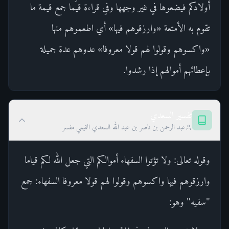
أولادكم فيضعوها في غير وجهها وفي قراءة قيَما جمع قيمة ما
تقوم به الأمتعة «وارزقوهم فيها» أي اطعموهم منها
«واكسوهم وقولوا لهم قولا معروفا» عدوهم عدة جميلة
بإعطائهم أموالهم إذا رشدوا.
تفسير السعدي
عبد الرحمن بن ناصر بن عبد الله السعدي التميمي مفسر
وقوله تعالى: ولا تؤتوا السفهاء أموالكم التي جعل الله لكم قياما
وارزقوهم فيها واكسوهم وقولوا لهم قولا معروفا السفهاء: جمع
"سفيه" وهو: