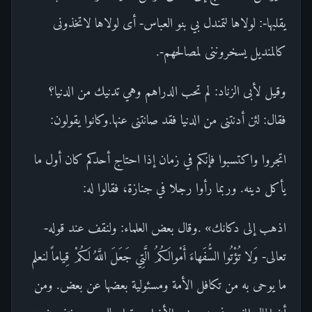
يقلبها-: لولاها لتمندل بي بنو العباس- أى لولاها لاتخذونى
كالمنديل يسخروننى لمصالحهم-.
وقيل لأبى الزناد: لم تحب الدراهم وهي تدنيك من الدنيا؟
فقال: لئن أدنتنى من الدنيا فقد صانتنى عنها.وكانوا يقولون:
اتجروا واكتسبوا فإنكم في زمان إذا احتاج أحدكم كان أول ما
يأكل دينه. وربما رأوا رجلا في جنازة، فقالوا له:
اذهب إلى دكانك» .وقال بعض العلماء: ولنقف عند قوله-
تعالى- وَلا تُؤْتُوا السُّفَهاءَ أَمْوالَكُمُ الَّتِي جَعَلَ اللَّهُ لَكُمْ قِياماً لنعلم
ما يوحى به من تكافل الأمة ومسئولية بعضها عن بعض. ومن