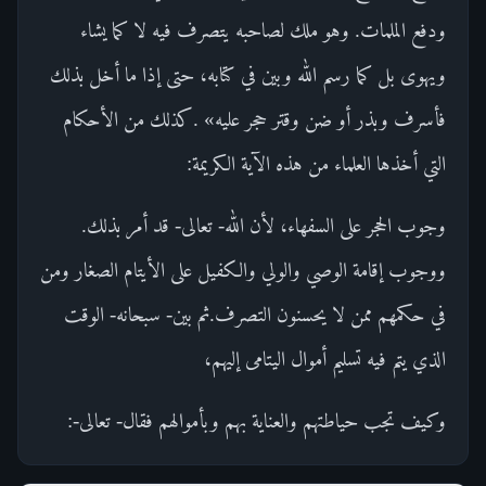
ودفع الملمات. وهو ملك لصاحبه يتصرف فيه لا كما يشاء
ويهوى بل كما رسم الله وبين في كتابه، حتى إذا ما أخل بذلك
فأسرف وبذر أو ضن وقتر حجر عليه» .كذلك من الأحكام
التي أخذها العلماء من هذه الآية الكريمة:
وجوب الحجر على السفهاء، لأن الله- تعالى- قد أمر بذلك.
ووجوب إقامة الوصي والولي والكفيل على الأيتام الصغار ومن
في حكمهم ممن لا يحسنون التصرف.ثم بين- سبحانه- الوقت
الذي يتم فيه تسليم أموال اليتامى إليهم،
وكيف تجب حياطتهم والعناية بهم وبأموالهم فقال- تعالى-: