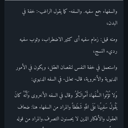
والسفهاء جمع سفيه. والسفه- كما يقول الراغب-: خفة في
البدن،
ومنه قيل: زمام سفيه أى كثير الاضطراب، وثوب سفيه
رديء النسج،
واستعمل في خفة النفس لنقصان العقل، ويكون في الأمور
الدنيوية والأخروية، قال- تعالى- في السفه الدنيوي:
وَلا تُؤْتُوا السُّفَهاءَ أَمْوالَكُمُ وقال في السفه الأخروى وَأَنَّهُ كانَ
يَقُولُ سَفِيهُنا عَلَى اللَّهِ شَطَطاً والمراد من السفهاء هنا: ضعاف
العقول والأفكار الذين لا يحسنون التصرف.والمراد من قوله