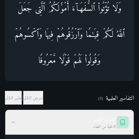
وَلَا تُؤۡتُوا۟ ٱلسُّفَهَاۤءَ أَمۡوَ ٰ⁠لَكُمُ ٱلَّتِی جَعَلَ
ٱللَّهُ لَكُمۡ قِیَـٰمࣰا وَٱرۡزُقُوهُمۡ فِیهَا وَٱكۡسُوهُمۡ
وَقُولُوا۟ لَهُمۡ قَوۡلࣰا مَّعۡرُوفࣰا
التفاسير العلمية
|
عرض الكل
طي الكل
)
8
(
التفسير الميسر
نخبة من العلماء