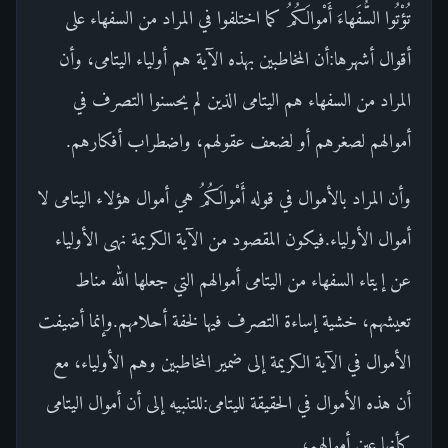
تُؤْتُوا السُّفَهاءَ أَمْوالَكُمُ كما اختلفوا في المراد من السفهاء على
أقوال أشهرها:أن المخاطبين بهذه الآية هم أولياء اليتامى، وأن
المراد من السفهاء هم اليتامى الذين لم يحسنوا التصرف في
أموالهم لصغرهم أو لضعف عقولهم، واضطراب أفكارهم.
وأن المراد بالأموال في قوله أَمْوالَكُمُ هي أموال هؤلاء اليتامى لا
أموال الأولياء.فيكون المقصود من الآية الكريمة نهى الأولياء
عن إيتاء السفهاء من اليتامى أموالهم التي جعلها الله مناط
تعيشهم، خشية إساءة التصرف فيها لخفة أحلامهم.وإنما أضيفت
الأموال في الآية الكريمة إلى ضمير المخاطبين وهم الأولياء، مع
أن هذه الأموال في الحقيقة لليتامى:للتنبيه إلى أن أموال اليتامى
كأنها عين أموالهم،