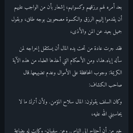
بعد أمره لهم برزقهم وكسوتهم، إشعار بأن من الواجب عليهم
أن يقدموا إليهم الرزق والكسوة مصحوبين بوجه طلق، وبقول
جميل بعيد عن المن والأذى،
فقد جرت عادة من تحت يده المال أن يستثقل إخراجه لمن
سأله إياه.هذا، ومن الأحكام التي أخذها العلماء من هذه الآية
الكريمة: وجوب المحافظة على الأموال وعدم تضييعها.قال
صاحب الكشاف:
وكان السلف يقولون: المال سلاح المؤمن. ولأن أترك ما لا
يحاسبني الله عليه،
خير من أن أحتاج إلى الناس. وعن سفيان- وكانت له بضاعة