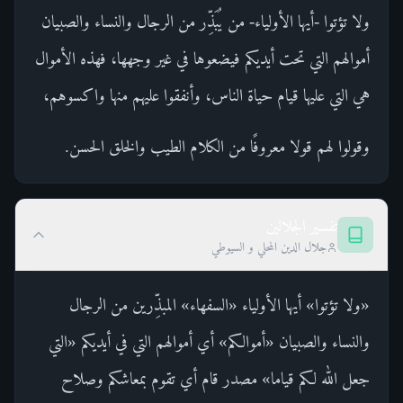
ولا تؤتوا -أيها الأولياء- من يُبَذِّر من الرجال والنساء والصبيان
أموالهم التي تحت أيديكم فيضعوها في غير وجهها، فهذه الأموال
هي التي عليها قيام حياة الناس، وأنفقوا عليهم منها واكسوهم،
وقولوا لهم قولا معروفًا من الكلام الطيب والخلق الحسن.
تفسير الجلالين
جلال الدين المحلي و السيوطي
«ولا تؤتوا» أيها الأولياء «السفهاء» المبذِّرين من الرجال
والنساء والصبيان «أموالكم» أي أموالهم التي في أيديكم «التي
جعل الله لكم قياما» مصدر قام أي تقوم بمعاشكم وصلاح