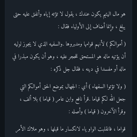
هو مال اليتيم يكون عندك ، يقول لا تؤته إياه وأنفق عليه حتى
يبلغ ، وإنما أضاف إلى الأولياء فقال :
( أموالكم ) لأنهم قوامها ومدبروها .والسفيه الذي لا يجوز لوليه
أن يؤتيه ماله هو المستحق للحجر عليه ، وهو أن يكون مبذرا في
ماله أو مفسدا في دينه ، فقال جل ذكره :
( ولا تؤتوا السفهاء ) أي : الجهال بموضع الحق أموالكم التي
جعل الله لكم قياما .قرأ نافع وابن عامر ( قياما ) بلا ألف ،
وقرأ الآخرون ( قياما ) وأصله :
قواما ، فانقلبت الواو ياء لانكسار ما قبلها ، وهو ملاك الأمر