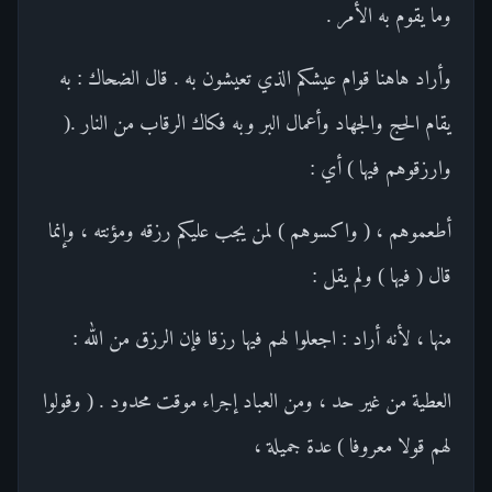
وما يقوم به الأمر .
وأراد هاهنا قوام عيشكم الذي تعيشون به . قال الضحاك : به
يقام الحج والجهاد وأعمال البر وبه فكاك الرقاب من النار .(
وارزقوهم فيها ) أي :
أطعموهم ، ( واكسوهم ) لمن يجب عليكم رزقه ومؤنته ، وإنما
قال ( فيها ) ولم يقل :
منها ، لأنه أراد : اجعلوا لهم فيها رزقا فإن الرزق من الله :
العطية من غير حد ، ومن العباد إجراء موقت محدود . ( وقولوا
لهم قولا معروفا ) عدة جميلة ،