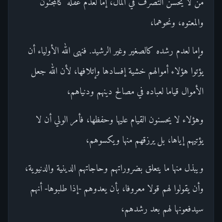
من لا يحسن التصرف في المال، إما لعدم عقله كالمجنون
والمعتوه، ونحوهما،
وإما لعدم رشده كالصغير وغير الرشيد. فنهى الله الأولياء أن
يؤتوا هؤلاء أموالهم خشية إفسادها وإتلافها، لأن الله جعل
الأموال قياما لعباده في مصالح دينهم ودنياهم،
وهؤلاء لا يحسنون القيام عليها وحفظها، فأمر الولي أن لا
يؤتيهم إياها، بل يرزقهم منها ويكسوهم،
ويبذل منها ما يتعلق بضروراتهم وحاجاتهم الدينية والدنيوية،
وأن يقولوا لهم قولا معروفا، بأن يعدوهم -إذا طلبوها- أنهم
سيدفعونها لهم بعد رشدهم،