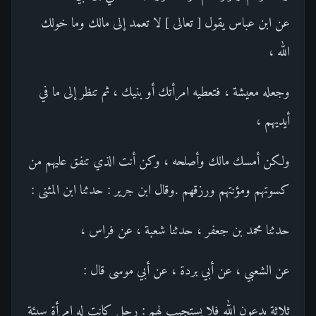
عن ابن عباس يقول [ تعالى ] لا تعمد إلى مالك وما خولك
الله ،
وجعله معيشة ، فتعطيه امرأتك أو بنيك ، ثم تنظر إلى ما في
أيديهم ،
ولكن أمسك مالك وأصلحه ، وكن أنت الذي تنفق عليهم من
كسوتهم ومؤنتهم ورزقهم .وقال ابن جرير : حدثنا ابن المثنى :
حدثنا محمد بن جعفر ، حدثنا شعبة ، عن فراس ،
عن الشعبي ، عن أبي بردة ، عن أبي موسى قال :
ثلاثة يدعون الله فلا يستجيب لهم : رجل كانت له امرأة سيئة