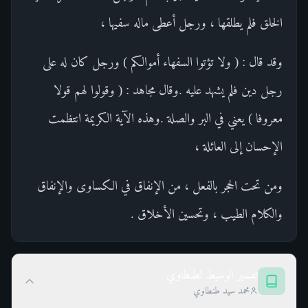
الخلق فلم يطلقها ، ورجل أعطى ماله سفيها ،
وقد قال : ( ولا تؤتوا السفهاء أموالكم ) ورجل كان له على
رجل دين فلم يشهد عليه .وقال مجاهد : ( وقولوا لهم قولا
معروفا ) يعني في البر والصلة .وهذه الآية الكريمة انتظمت
الإحسان إلى العائلة ،
ومن تحت الحجر بالفعل ، من الإنفاق في الكساوى والإنفاق
والكلام الطيب ، وتحسين الأخلاق .
تفسير الوسيط لطنطاوي
محمد سيد طنطاوي