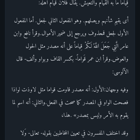
قِياماً ما به القيام والتعيش. يقال فلان قيام أهله:
أى يقيم شأنهم ويصلهم. وهو المفعول الثاني لجعل. أما المفعول
الأول لجعل فمحذوف ويرجع إلى ضمير الأموال.وقرأ نافع وابن
عامر الَّتِي جَعَلَ اللَّهُ لَكُمْ قِياماً على أنه مصدر مثل الحول
والعوض.وقرأ ابن عمر قَواماً- بكسر القاف وبواو وألف- قال
الآلوسى:
وفيه وجهان:الأول: أنه مصدر قاومت قواما مثل لاوذت لواذا
فصحت الواو في المصدر كما صحت في الفعل.والثاني: أنه اسم لما
يقوم به الأمر وليس بمصدر» .هذا،
وقد اختلف المفسرون في تعيين المخاطبين بقوله- تعالى- وَلا