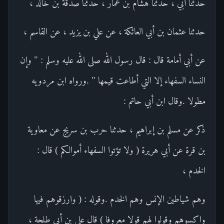
حدثنا أبي ، حدثنا هشام بن عمار ، حدثنا صدقة بن خالد ،
حدثنا عثمان بن أبي العائكة ، عن علي بن يزيد ، عن القاسم ،
عن أبي أمامة قال : قال رسول الله صلى الله عليه وسلم : " وإن
النساء السفهاء إلا التي أطاعت قيمها " .ورواه ابن مردويه
مطولا .وقال ابن أبي حاتم :
ذكر عن مسلم بن إبراهيم ، حدثنا حرب بن سريج عن معاوية
بن قرة عن أبي هريرة ( ولا تؤتوا السفهاء أموالكم ) قال :
الخدم ،
وهم شياطين الإنس وهم الخدم .وقوله : ( وارزقوهم فيها
واكسوهم وقولوا لهم قولا معروفا ) قال علي بن أبي طلحة ،