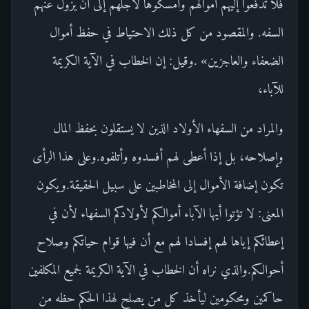
فلا تدفعوا إليهم أموالهم وأمسكوها لأجلهم إلى أن يزول عنهم
السفه. والمقصود من كل ذلك الاحتياط في حفظ أموال
الضعفاء والعاجزين» .وقيل: إن الخطاب في الآية الكريمة
للآباء،
والمراد من السفهاء الأولاد الذين لا يستقلون بحفظ المال
وإصلاحه، بل إذا أعطى لهم أفسدوه وأتلفوه.وعلى هذا الرأى
تكون إضافة الأموال إلى المخاطبين على سبيل الحقيقة.ويكون
المعنى: لا تؤتوا أيها الآباء أموالكم لأولادكم السفهاء لأن في
إعطائكم إياها لهم إفسادا لهم مع أن فيها قوام حياتكم وصلاح
أحوالكم.والذي نراه أن الخطاب في الآية الكريمة لجميع المكلفين
حاكمين ومحكومين ليأخذ كل من يصلح لهذا الحكم حظه من