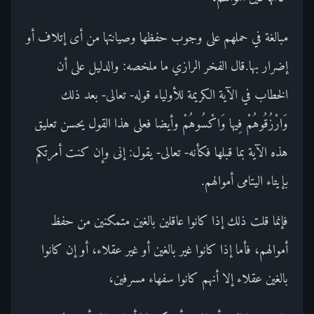
مبالغة في حملهم على وجوب حفظها وصيانتها من أى إتلاف أو
إضرار بها.قال الفخر الرازي ما ملخصه: والدليل على أن
الخطاب في الآية الكريمة للأولياء قوله- تعالى- بعد ذلك
وَارْزُقُوهُمْ فِيها وَاكْسُوهُمْ وأيضا فعلى هذا القول يحسن تعليق
هذه الآية بما قبلها فكأنه- تعالى- يقول: إنى وإن كنت أمرتكم
بإيتاء اليتامى أموالهم.
فإنما قلت ذلك إذا كانوا عاقلين بالغين متمكنين من حفظ
أموالهم، فأما إذا كانوا غير بالغين أو غير عقلاء، أو إن كانوا
بالغين عقلاء إلا أنهم كانوا سفهاء مسرفين،