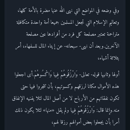
وفي وضعه في المواضع التي نهى الله عنها مضرة بالأمة كلها،
وتعاليم الإسلام التي تجعل المسلمين جميعا أمة واحدة متكافلة
متراحمة تعتبر مصلحة كل فرد من أفرادها عين مصلحة
الآخرين.وبعد أن نهى- سبحانه- عن إيتاء المال للسفهاء، أمر
بثلاثة أشياء،
أولها وثانيها قوله- تعالى- وَارْزُقُوهُمْ فِيها وَاكْسُوهُمْ.أى اجعلوا
هذه الأموال مكانا لرزقهم وكسوتهم، بأن تتجروا فيها حتى
تكون نفقاتهم من الأرباح لا من أصل المال لئلا يفنيه الإنفاق
منه.وإنما قال: وَارْزُقُوهُمْ فِيها ولم يقل «منها» لئلا يكون ذلك
أمرا بأن يجعلوا بعض أموالهم رزقا لهم،