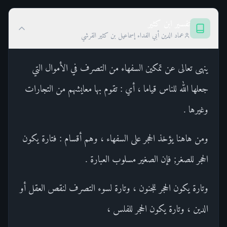
تفسير ابن كثير
عماد الدين أبي الفداء إسماعيل بن كثير القرشي
ينهى تعالى عن تمكين السفهاء من التصرف في الأموال التي
جعلها الله للناس قياما ، أي : تقوم بها معايشهم من التجارات
وغيرها .
ومن هاهنا يؤخذ الحجر على السفهاء ، وهم أقسام : فتارة يكون
الحجر للصغر; فإن الصغير مسلوب العبارة .
وتارة يكون الحجر للجنون ، وتارة لسوء التصرف لنقص العقل أو
الدين ، وتارة يكون الحجر للفلس ،