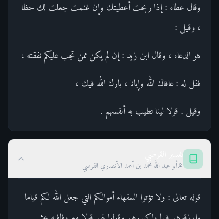
وقال عطاء : إذا ربحت أعطيتك وإن غنمت جعلت لك حظا
، وقيل :
هو الدعاء ، وقال ابن زيد : إن لم يكن ممن تجب عليكم نفقته ،
فقل له : عافاك الله وإيانا ، بارك الله فيك ،
وقيل : قولا لينا تطيب به أنفسهم .
تفسير القرطبي
أبو عبد الله محمد بن أحمد الأنصاري القرطبي
قوله تعالى : ولا تؤتوا السفهاء أموالكم التي جعل الله لكم قياما
وارزقوهم فيها واكسوهم وقولوا لهم قولا معروفافيه عشر