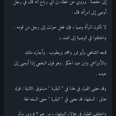
إلى حفصة . وروي عن عطاء بن أبي رباح أنه قال في رجل
أوصى إلى امرأته قال :
لا تكون المرأة وصيا ؛ فإن فعل حولت إلى رجل من قومه .
واختلفوا في الوصية إلى العبد ؛
فمنعه الشافعي وأبو ثور ومحمد ويعقوب . وأجازه مالك
والأوزاعي وابن عبد الحكم . وهو قول النخعي إذا أوصى إلى
عبده .
وقد مضى القول في هذا في " البقرة " مستوفى .الثانية : قوله
تعالى : السفهاء قد مضى في " البقرة " معنى السفه لغة .
واختلف العلماء في هؤلاء السفهاء ، من هم ؟ فروى سالم