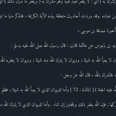
أن يشرك به ) أي : لا يغفر لعبد لقيه وهو مشرك به ( ويغفر ما دون ذلك ) أي
ن عباده .وقد وردت أحاديث متعلقة بهذه الآية الكريمة ، فلنذكر منها ما تي
 أخبرنا صدقة بن موسى ،
يد بن بابنوس عن عائشة قالت : قال رسول الله صلى الله عليه وسلم :
ن لا يعبأ الله به شيئا ، وديوان لا يترك الله منه شيئا ، وديوان لا يغفره الله 
 ، فالشرك بالله ، قال الله عز وجل :
ي لا يعبأ الله به شيئا ، فظلم العبد نفسه فيما بينه وبين ربه ،
ا ; فإن الله يغفر ذلك ويتجاوز إن شاء . وأما الديوان الذي لا يترك الله من