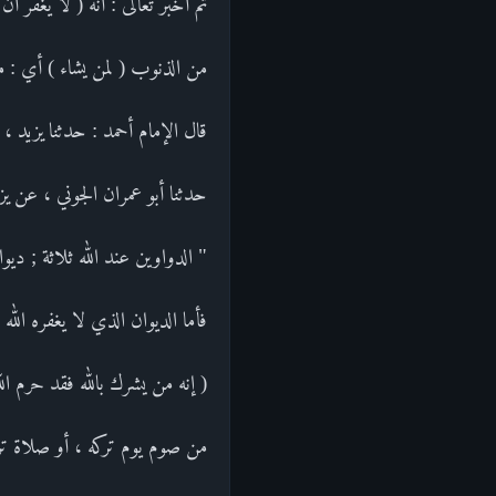
ثم أخبر تعالى : أنه ( لا يغفر 
من الذنوب ( لمن يشاء ) أي : م
قال الإمام أحمد : حدثنا يزيد ،
حدثنا أبو عمران الجوني ، عن يز
" الدواوين عند الله ثلاثة ; ديوا
فأما الديوان الذي لا يغفره الله
( إنه من يشرك بالله فقد حرم الله عليه الجنة ) [ المائدة : 72 ] وأما الديوان الذ
من صوم يوم تركه ، أو صلاة تركه