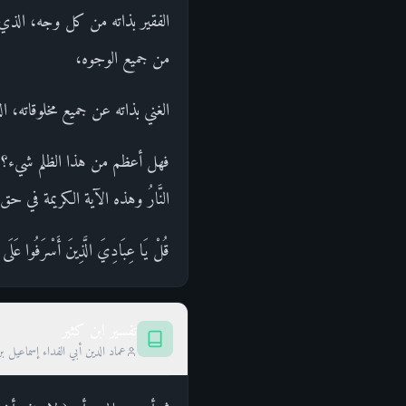
الفقير بذاته من كل وجه، الذي ل
من جميع الوجوه،
الغني بذاته عن جميع مخلوقاته، ال
فهل أعظم من هذا الظلم شيء؟ ولهذا حتم ع
النَّارُ وهذه الآية الكريمة في حق
قُلْ يَا عِبَادِيَ الَّذِينَ أَسْرَفُوا عَلَى
تفسير ابن كثير
عماد الدين أبي الفداء إسماعيل ب