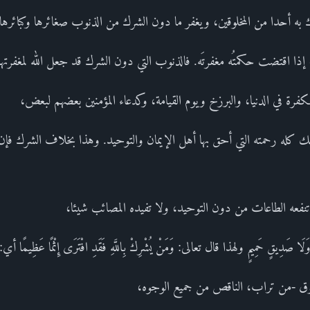
رك به أحدا من المخلوقين، ويغفر ما دون الشرك من الذنوب صغائرها وكبائرها
ا اقتضت حكمتُه مغفرتَه. فالذنوب التي دون الشرك قد جعل الله لمغفرتها 
فرة في الدنيا، والبرزخ ويوم القيامة، وكدعاء المؤمنين بعضهم لبعض،
ك كله رحمته التي أحق بها أهل الإيمان والتوحيد. وهذا بخلاف الشرك فإن
تنفعه الطاعات من دون التوحيد، ولا تفيده المصائب شيئا،
َا صَدِيقٍ حَمِيمٍ ولهذا قال تعالى: وَمَنْ يُشْرِكْ بِاللَّهِ فَقَدِ افْتَرَى إِثْمًا عَظِيم
وق -من تراب، الناقص من جميع الوجوه،