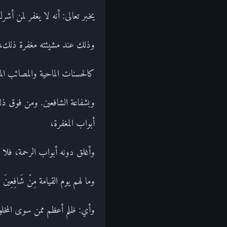
يخبر تعالى: أنه لا يغفر لمن أش
وذلك عند مشيئته مغفرة ذلك، إذ
كالحسنات الماحية والمصائب المك
وبشفاعة الشافعين. ومن فوق ذل
أبواب المغفرة،
وأغلق دونه أبواب الرحمة، فلا 
وما لهم يوم القيامة مِنْ شَافِعِينَ وَل
وأي: ظلم أعظم ممن سوى المخل