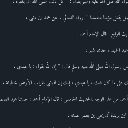
 الله صلى الله عليه وسلم يقول : " كل ذنب عسى الله أن يغفره ،
ل يقتل مؤمنا متعمدا " .رواه النسائي ، عن محمد بن مثنى ،
 الرابع : قال الإمام أحمد :
بد الحميد ، حدثنا شهر ،
ن رسول الله صلى الله عليه وسلم قال : " إن الله يقول : يا عبدي ،
لك على ما كان فيك ، يا عبدي ، إنك إن لقيتني بقراب الأرض خطيئة ما ل
ه أحمد من هذا الوجه .الحديث الخامس : قال الإمام أحمد : حدثنا عبد الصم
بن بريدة أن يحيى بن يعمر حدثه ،