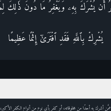
ۡفِرُ أَن یُشۡرَكَ بِهِۦ وَیَغۡفِرُ مَا دُونَ ذَ ٰ⁠لِكَ ل
یُشۡرِكۡ بِٱللَّهِ فَقَدِ ٱفۡتَرَىٰۤ إِثۡمًا عَظِیمًا
ز عمَّن أشرك به أحدًا من مخلوقاته، أو كفر بأي نوع من أنواع الكفر الأكبر،