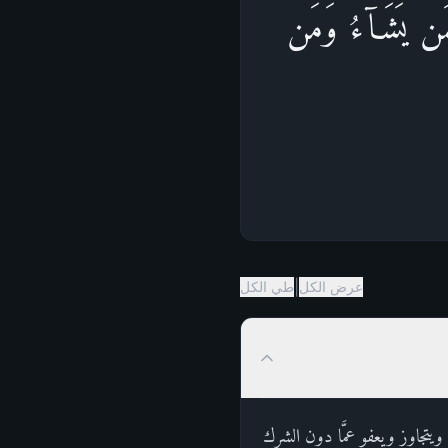
ِمَن یَشَاۤءُۚ وَمَن
|
عرض الكل
طي الكل
 ويتجاوز ويعفو عمَّا دون الشرك