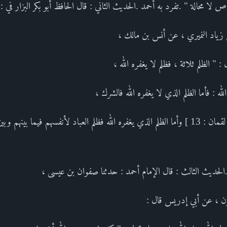
 لا محالة " .تفرد به أحمد .الحديث الثاني : قال الحافظ أبو بكر البزار في 
ن زياد النميري ، عن أنس بن مالك ،
: " الظلم ثلاثة ، فظلم لا يغفره الله ،
لله : فأما الظلم الذي لا يغفره الله فالشرك ،
وقال ( إن الشرك لظلم عظيم ) [ لقمان : 13 ] وأما الظلم الذي يغفره الله فظلم العباد لأنفسهم في
حديث الثالث : قال الإمام أحمد : حدثنا صفوان بن عيسى ،
ون ، عن أبي إدريس قال :