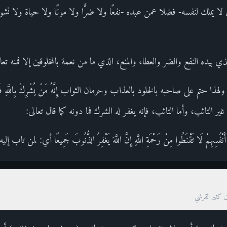
ا يملك لنفسه- فضلا عمن عبده -نفعًا ولا ضرًّا ولا موتًا ولا حياة ولا نشو
ذي بيده النفع والضر والعطاء والمنع، الذي ما من نعمة بالمخلوقين إلا فمنه تعا
لى صاحبه بالخلود بالعذاب وحرمان الثواب إِنَّهُ مَنْ يُشْرِكْ بِاللَّهِ فَقَدْ حَرَّمَ اللّ
 غير التائب، وأما التائب، فإنه يغفر له الشرك فما دونه كما قال تعالى:
 أَنْفُسِهِمْ لَا تَقْنَطُوا مِنْ رَحْمَةِ اللَّهِ إِنَّ اللَّهَ يَغْفِرُ الذُّنُوبَ جَمِيعًا أي: لمن تاب 
ن كثير القرشي