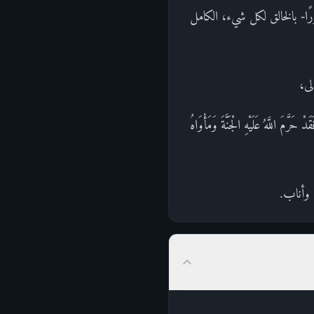
رًا- بالخالق لكل شيء، الكامل
لى،
َهُ عَلَيْهِ الْجَنَّةَ وَمَأْوَاهُ
إليه وأناب.