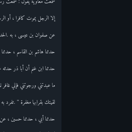
سمعت معاوية يقول : سمعت رسول
إلا الرجل يموت كافرا ، أو الرج
عن صفوان بن عيسى ، به .الحديث
حدثنا هاشم بن القاسم ، حدثنا ع
حدثنا ابن غنم أن أبا ذر حدثه ع
ما عبدتني ورجوتني فإني غافر 
لقيتك بقرابها مغفرة " .تفرد ب
حدثنا أبي ، حدثنا حسين ، عن ا