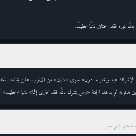
لله غيره فقد اختلق ذنبًا عظيمًا.
ي الإشراك «به ويغفر ما دون» سوى «ذلك» من الذنوب «لمن يشاء» المغفرة 
 بذنوبه ثم يدخله الجنة «ومن يشرك بالله فقد افترى إثما» ذنبا «عظيما» ك
ه السعدي التميمي مفسر