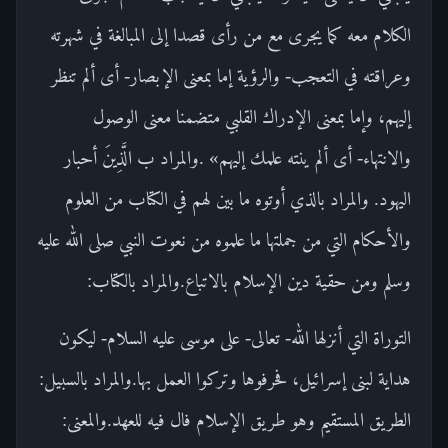
الكلام معه كما يجرى مع من رأى قصدا إلى المبالغة في شهرته
وعراقته في التعجب- والرؤية إما بمعنى الإبصار- أى ألم تنظر
إليهم، وإما بمعنى الإدراك القلبي متضمنا معنى الوصول
والانتهاء- أى ألم ينته علمك إليهم» .والمراد ب الَّذِينَ أحبار
اليهود. والمراد بالذي أوتوه ما بين لهم في الكتاب من العلوم
والأحكام التي من جملتها ما علموه من نعوت النبي صلى الله عليه
وسلم ومن حقية دين الإسلام بالاتباع.والمراد بالكتاب:
التوراة التي أنزلها الله- تعالى- على موسى عليه السلام- ليكون
هداية لبنى إسرائيل، فحرفوها وتركوا العمل بها.والمراد بالسبيل:
الطريق المستقيم وهو طريق الإسلام فال فيه للعهد.والمعنى: