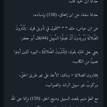
حدثنا ابن حميد قال،
حدثنا سلمة، عن ابن إسحاق، (158) بإسناده،
عن ابن عباس، مثله.* * *القول في تأويل قوله : يَشْتَرُونَ
الضَّلالَةَ وَيُرِيدُونَ أَنْ تَضِلُّوا السَّبِيلَ (44)قال أبو جعفر:
يعني جل ثناؤه بقوله: (يَشْتَرُونَ الضَّلالَةَ) ، اليهود الذين أوتوا
نصيبًا من الكتاب،
يختارون الضلالة = وذلك: الأخذ على غير طريق الحقّ،
وركوبُ غير سبيل الرشد والصواب،
مع العلم منهم بقصد السبيل ومنهج الحق. (159) وإنما عنى الله