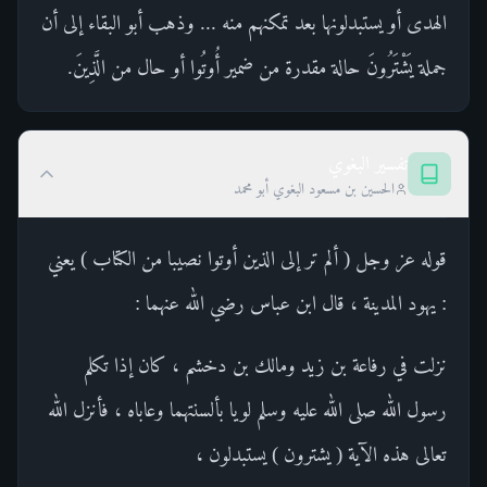
الهدى أو يستبدلونها بعد تمكنهم منه ... وذهب أبو البقاء إلى أن
جملة يَشْتَرُونَ حالة مقدرة من ضمير أُوتُوا أو حال من الَّذِينَ.
تفسير البغوي
الحسين بن مسعود البغوي أبو محمد
قوله عز وجل ( ألم تر إلى الذين أوتوا نصيبا من الكتاب ) يعني
: يهود المدينة ، قال ابن عباس رضي الله عنهما :
نزلت في رفاعة بن زيد ومالك بن دخشم ، كان إذا تكلم
رسول الله صلى الله عليه وسلم لويا بألسنتهما وعاباه ، فأنزل الله
تعالى هذه الآية ( يشترون ) يستبدلون ،