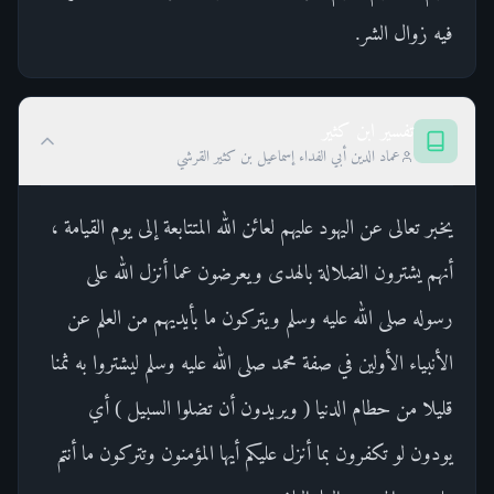
فيه زوال الشر.
تفسير ابن كثير
عماد الدين أبي الفداء إسماعيل بن كثير القرشي
يخبر تعالى عن اليهود عليهم لعائن الله المتتابعة إلى يوم القيامة ،
أنهم يشترون الضلالة بالهدى ويعرضون عما أنزل الله على
رسوله صلى الله عليه وسلم ويتركون ما بأيديهم من العلم عن
الأنبياء الأولين في صفة محمد صلى الله عليه وسلم ليشتروا به ثمنا
قليلا من حطام الدنيا ( ويريدون أن تضلوا السبيل ) أي
يودون لو تكفرون بما أنزل عليكم أيها المؤمنون وتتركون ما أنتم