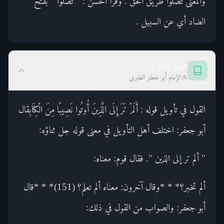
والمعنى تضلوا طريق الحق . وقرأ الحسن : " تضلوا " بفتح
الضاد أي عن السبيل .
تفسير الطبري
الإمام أبو جعفر الطبري
القول في تأويل قوله : أَلَمْ تَرَ إِلَى الَّذِينَ أُوتُوا نَصِيبًا مِنَ الْكِتَابِقال
أبو جعفر: اختلف أهل التأويل في معنى قوله جل ثناؤه:
" ألم تر إلى الذين ". فقال قوم: معناه:
ألم تخبر؟* * *وقال آخرون: معناه ألم تعلم؟ (151)* * *قال
أبو جعفر: والصواب من القول في ذلك: