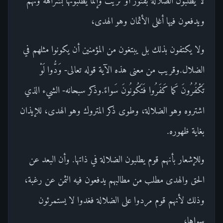
لا يطلبون الضلالة بفتور أو تريث وإنما يطلبونها بشراهة ونهم
ويدفعون فيها أغلى الأثمان وهو الهدى،
ولا يكتفون بذلك بل يبتغون من المؤمنين أن يكونوا مثلهم في
الضلال.وقريب من معنى هذه الآية قوله تعالى- وَدُّوا لَوْ
تَكْفُرُونَ كَما كَفَرُوا فَتَكُونُونَ سَواءً.وذكر سبحانه- الشيء الذي
اشتروه وهو الضلالة، وطوى ذكر المتروك وهو الهدى، للإيذان
بغاية ظهوره.
وللإشعار بأنهم قوم يطلبون الضلالة في ذاتها. وأن البعد عن
الحق والهدى مطلب من مطالبهم يدفعون فيه الثمن عن رغبة،
وذلك لأنهم قوم مردوا على الضلالة فغدوا لا يستمرئون
سواها،