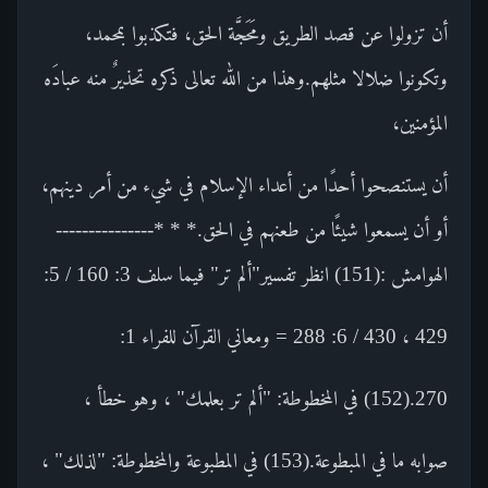
أن تزولوا عن قصد الطريق ومَحَجَّة الحق، فتكذبوا بمحمد،
وتكونوا ضلالا مثلهم.وهذا من الله تعالى ذكره تحذيرٌ منه عبادَه
المؤمنين،
أن يستنصحوا أحدًا من أعداء الإسلام في شيء من أمر دينهم،
أو أن يسمعوا شيئًا من طعنهم في الحق.* * *---------------
الهوامش :(151) انظر تفسير"ألم تر" فيما سلف 3: 160 / 5:
429 ، 430 / 6: 288 = ومعاني القرآن للفراء 1:
270.(152) في المخطوطة: "ألم تر بعلمك" ، وهو خطأ ،
صوابه ما في المبطوعة.(153) في المطبوعة والمخطوطة: "لذلك" ،