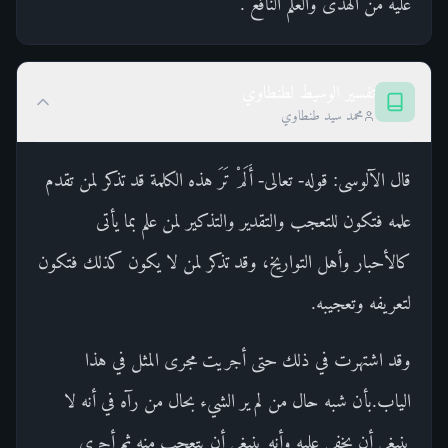
عليه من الهدى والعلم النافع .
تفسير الوسيط لطنطاوي
محمد سيد طنطاوي
قال الآلوسى: قوله- تعالى- أَلَمْ تَرَ هذه الكلمة قد تذكر لمن تقدم
علمه فتكون للتعجب والتقدير والتذكير لمن علم بما يأتى
كالأحبار وأهل التواريخ، وقد تذكر لمن لا يكون كذلك فتكون
لتعريفه وتعجيبه.
وقد اشتهرت في ذلك حتى أجريت مجرى المثل في هذا
الياب.بأن شبه حال من لم ير الشيء بحال من رآه في أنه لا
ينبغي أن يخفى عليه وأنه ينبغي أن يتعجب منه ثم أجرى