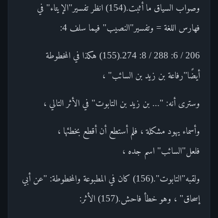
وصواب السياق ما أثبت.(154) انظر تفسير"الإيتاء" في
فهارس اللغة = وتفسير"النصيب" فيما سلف 4:
206 / 6: 288 / 8: 274.(155) هكذا في المخطوطة
أيضًا"رفاعة بن زيد بن السائب" ،
وسترى أنه: "... بن زيد بن التابوت" في الأثر التالي ،
وأسماء يهود مشكلة ، فلم أستطع أن أقطع بخطئها ،
فلعل"السائب" اسم جده ،
ولقبه"التابوت".(156) كان في المطبوعة والمخطوطة: "عن أبي
إسحاق" ، وهو خطأ فاحش.(157) الأثر: