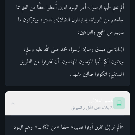
ألم تعلم -أيها الرسول- أمر اليهود الذين أُعطوا حظًّا من العلم مما
جاءهم من التوراة، يستبدلون الضلالة بالهدى، ويتركون ما
لديهم من الحجج والبراهين،
الدالة على صدق رسالة الرسول محمد صلى الله عليه وسلم،
ويتمنون لكم -أيها المؤمنون المهتدون- أن تنحرفوا عن الطريق
المستقيم؛ لتكونوا ضالين مثلهم.
تفسير الجلالين
جلال الدين المحلي و السيوطي
«ألم تر إلى الذين أوتوا نصيبا» حظا «من الكتاب» وهم اليهود