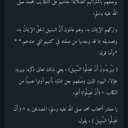
بوصفهم باشترائهم الضلالة: مقامهم على التكذيب بمحمد صلى
الله عليه وسلم،
وتركهم الإيمان به، وهم عالمون أنّ السبيل الحقَّ الإيمانُ به،
وتصديقه بما قد وجدوا من صفته في كتبهم التي عندهم.* *
*وأما قوله:
( وَيُرِيدُونَ أَنْ تَضِلُّوا السَّبِيلَ) ، يعني بذلك تعالى ذكره: ويريد
هؤلاء اليهود الذين وصَفهم جل ثناؤه بأنهم أوتوا نصيبًا من
الكتاب = (أَنْ تَضِلُّوا) أنتم،
يا معشر أصحاب محمد صلى الله عليه وسلم، المصدقين به = ( أَنْ
تَضِلُّوا السَّبِيلَ ) ، يقول: