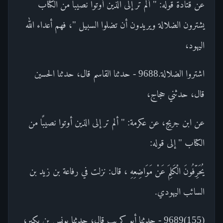
عن قتادة قوله: " ألم تر إلى الذين أوتوا نصيبًا من الكتاب
يشترون الضلالة ويريدون أن تضلوا السبيل "، فهم أعداء الله
اليهود،
اشتروا الضلالة.9688 - حدثنا القاسم قال، حدثنا الحسين
قال، حدثني حجاج،
عن ابن جريج، عن عكرمة: " ألم تر إلى الذين أوتوا نصيبًا من
الكتاب " إلى قوله:
يُحَرِّفُونَ الْكَلِمَ عَنْ مَوَاضِعِهِ ، قال: نزلت في رفاعة بن زيد بن
السائب اليهودي.
(155)9689 - حدثنا أبو كريب قال، حدثنا يونس بن بكير،