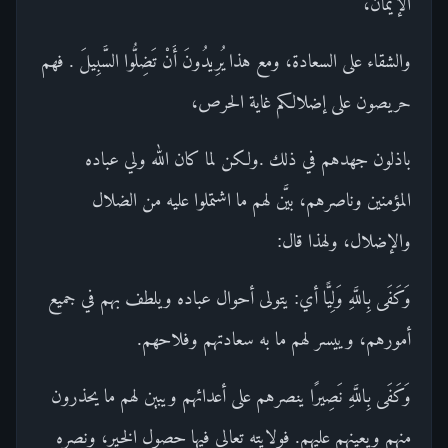
الإيمان،
والشقاء على السعادة، ومع هذا يُرِيدُونَ أَنْ تَضِلُّوا السَّبِيلَ . فهم
حريصون على إضلالكم غاية الحرص،
باذلون جهدهم في ذلك .ولكن لما كان الله ولي عباده
المؤمنين وناصرهم، بيَّن لهم ما اشتملوا عليه من الضلال
والإضلال، ولهذا قال:
وَكَفَى بِاللَّهِ وَلِيًّا أي: يتولى أحوال عباده ويلطف بهم في جميع
أمورهم، وييسر لهم ما به سعادتهم وفلاحهم.
وَكَفَى بِاللَّهِ نَصِيرًا ينصرهم على أعدائهم ويبين لهم ما يحذرون
منهم ويعينهم عليهم. فولايته تعالى فيها حصول الخير، ونصره