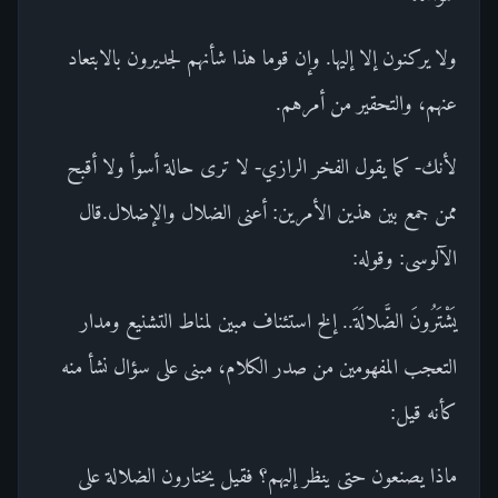
ولا يركنون إلا إليها. وإن قوما هذا شأنهم لجديرون بالابتعاد
عنهم، والتحقير من أمرهم.
لأنك- كما يقول الفخر الرازي- لا ترى حالة أسوأ ولا أقبح
ممن جمع بين هذين الأمرين: أعنى الضلال والإضلال.قال
الآلوسى: وقوله:
يَشْتَرُونَ الضَّلالَةَ.. إلخ استئناف مبين لمناط التشنيع ومدار
التعجب المفهومين من صدر الكلام، مبنى على سؤال نشأ منه
كأنه قيل:
ماذا يصنعون حتى ينظر إليهم؟ فقيل يختارون الضلالة على