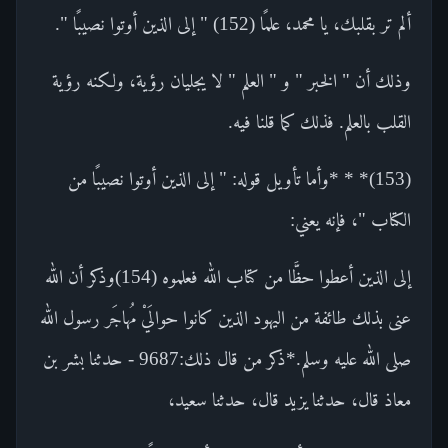
ألم تر بقلبك، يا محمد، علمًا (152) " إلى الذين أوتوا نصيبًا ".
وذلك أن " الخبر " و " العلم " لا يجليان رؤية، ولكنه رؤية
القلب بالعلم. فذلك كما قلنا فيه.
(153)* * *وأما تأويل قوله: " إلى الذين أوتوا نصيبًا من
الكتاب "، فإنه يعني:
إلى الذين أعطوا حظَّا من كتاب الله فعلموه (154)وذكر أن الله
عنى بذلك طائفة من اليهود الذين كانوا حوالَيْ مُهاجَر رسول الله
صلى الله عليه وسلم.*ذكر من قال ذلك:9687 - حدثنا بشر بن
معاذ قال، حدثنا يزيد قال، حدثنا سعيد،