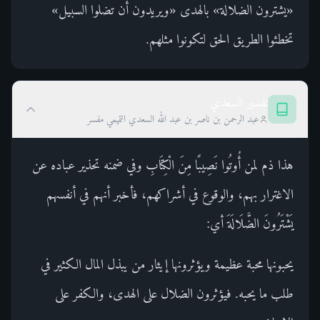
«يشترون الضلالة» بالهدى «ويريدون أن تضلوا السبيل»
تخطئوا الطريق الحق لتكونوا مثلهم.
تفسير السعدي
عبد الرحمن بن ناصر بن عبد الله السعدي التميمي مفسر
هذا ذم لمن أُوتُوا نَصِيبًا مِنَ الْكِتَابِ وفي ضمنه تحذير عباده عن
الاغترار بهم، والوقوع في أشراكهم، فأخبر أنهم في أنفسهم
يَشْتَرُونَ الضَّلَالَةَ أي:
يحبونها محبة عظيمة ويؤثرونها إيثار من يبذل المال الكثير في
طلب ما يحبه. فيؤثرون الضلال على الهدى، والكفر على