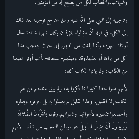
وشبهاتهم.والخطاب لكل من يصلح له من المؤمنين.
وتوجيهه إلى النبي صلى الله عليه وسلم هنا مع توجيهه بعد ذلك
إلى الكل- في قوله أَنْ تَضِلُّوا- للإيذان بكمال شهرة شناعة حال
أولئك اليهود، وأنها بلغت من الظهور إلى حيث يتعجب منها
كل من يراها أو يعلمها.وقد وصفهم- سبحانه- بأنهم أوتوا نصيبا
من الكتاب، ولم يؤتوا الكتاب كله،
لأنهم نسوا حظا كبيرا مما ذكروا به، ولم يبق عندهم من علم
الكتاب إلا القليل، وهذا القليل لم يعملوا به بل حرفوه وبدلوه
وأخضعوا تفسيره لأهوائهم وشهواتهم.وقوله يَشْتَرُونَ الضَّلالَةَ
وَيُرِيدُونَ أَنْ تَضِلُّوا السَّبِيلَ هو موطن التعجب من شأنهم لأنهم