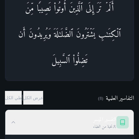
أَلَمۡ تَرَ إِلَى ٱلَّذِینَ أُوتُوا۟ نَصِیبࣰا مِّنَ
ٱلۡكِتَـٰبِ یَشۡتَرُونَ ٱلضَّلَـٰلَةَ وَیُرِیدُونَ أَن
تَضِلُّوا۟ ٱلسَّبِیلَ
التفاسير العلمية
|
عرض الكل
طي الكل
)
8
(
التفسير الميسر
نخبة من العلماء