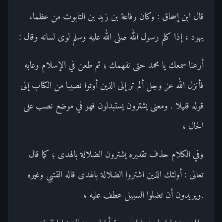
قال ابن إسحاق : وكان رفاعة بن زيد بن التابوت من عظماء
يهود ، إذا كلم رسول الله صلى الله عليه وسلم لوى لسانه وقال :
أرعنا سمعك يا محمد حتى نفهمك ؛ ثم طعن في الإسلام وعابه
فأنزل الله عز وجل ألم تر إلى الذين أوتوا نصيبا من الكتاب إلى
قوله قليلا . ومعنى يشترون يستبدلون فهو في موضع نصب على
الحال ،
وفي الكلام حذف تقديره يشترون الضلالة بالهدى ؛ كما قال
تعالى : أولئك الذين اشتروا الضلالة بالهدى قاله القتبي وغيره
.ويريدون أن تضلوا السبيل عطف عليه ،