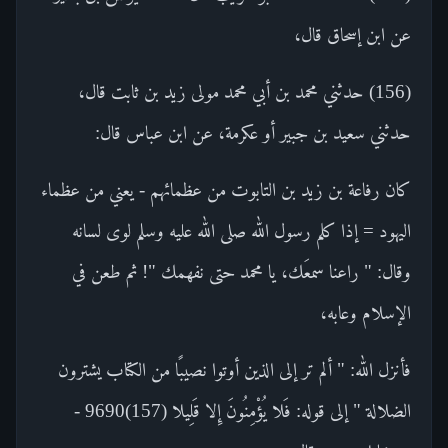
عن ابن إسحاق قال،
(156) حدثني محمد بن أبي محمد مولى زيد بن ثابت قال،
حدثني سعيد بن جبير أو عكرمة، عن ابن عباس قال:
كان رفاعة بن زيد بن التابوت من عظمائهم - يعني من عظماء
اليهود = إذا كلم رسول الله صلى الله عليه وسلم لوى لسانه
وقال: " راعنا سمعَك، يا محمد حتى نفهمك "! ثم طعن في
الإسلام وعابه،
فأنزل الله: " ألم تر إلى الذين أوتوا نصيبًا من الكتاب يشترون
الضلالة " إلى قوله: فَلا يُؤْمِنُونَ إِلا قَلِيلا (157)9690 -