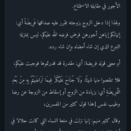
الأجور في مقابلة الاستمتاع.
ولهذا إذا دخل الزوج بزوجته تقرر عليه صداقها فَرِيضَةً أي:
إتيانكم إياهن أجورهن فرض فرضه الله عليكم، ليس بمنزلة
التبرع الذي إن شاء أمضاه وإن شاء رده.
أو معنى قوله فريضة: أي: مقدرة قد قدرتموها فوجبت عليكم،
فلا تنقصوا منها شيئًا. وَلَا جُنَاحَ عَلَيْكُمْ فِيمَا تَرَاضَيْتُمْ بِهِ مِنْ بَعْدِ
الْفَرِيضَةِ أي: بزيادة من الزوج أو إسقاط من الزوجة عن رضا
وطيب نفس [هذا قول كثير من المفسرين،
وقال كثير منهم: إنها نزلت في متعة النساء التي كانت حلالا في