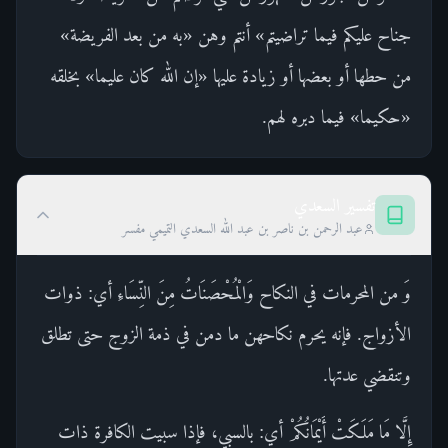
جناح عليكم فيما تراضيتم» أنتم وهن «به من بعد الفريضة»
من حطها أو بعضها أو زيادة عليها «إن الله كان عليما» بخلقه
«حكيما» فيما دبره لهم.
تفسير السعدي
عبد الرحمن بن ناصر بن عبد الله السعدي التميمي مفسر
وَ من المحرمات في النكاح وَالْمُحْصَنَاتُ مِنَ النِّسَاءِ أي: ذوات
الأزواج. فإنه يحرم نكاحهن ما دمن في ذمة الزوج حتى تطلق
وتنقضي عدتها.
إِلَّا مَا مَلَكَتْ أَيْمَانُكُمْ أي: بالسبي، فإذا سبيت الكافرة ذات