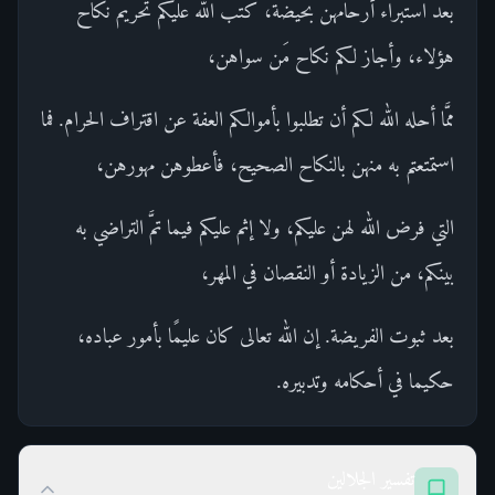
بعد استبراء أرحامهن بحيضة، كتب الله عليكم تحريم نكاح
هؤلاء، وأجاز لكم نكاح مَن سواهن،
ممَّا أحله الله لكم أن تطلبوا بأموالكم العفة عن اقتراف الحرام. فما
استمتعتم به منهن بالنكاح الصحيح، فأعطوهن مهورهن،
التي فرض الله لهن عليكم، ولا إثم عليكم فيما تمَّ التراضي به
بينكم، من الزيادة أو النقصان في المهر،
بعد ثبوت الفريضة. إن الله تعالى كان عليمًا بأمور عباده،
حكيما في أحكامه وتدبيره.
تفسير الجلالين