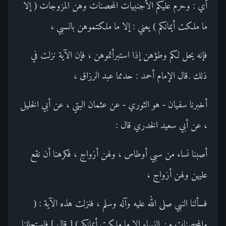
أي : وحرم عليكم الأجنبيات المحصنات وهن المزوجات ( إلا
ما ملكت أيمانكم ) يعني : إلا ما ملكتموهن بالسبي ،
فإنه يحل لكم وطؤهن إذا استبرأتموهن ، فإن الآية نزلت في
ذلك .قال الإمام أحمد : حدثنا عبد الرزاق ،
أخبرنا سفيان - هو الثوري - عن عثمان البتي ، عن أبي الخليل
، عن أبي سعيد الخدري قال :
أصبنا نساء من سبي أوطاس ، ولهن أزواج ، فكرهنا أن نقع
عليهن ولهن أزواج ،
فسألنا النبي صلى الله عليه وآله وسلم ، فنزلت هذه الآية : (
والمحصنات من النساء إلا ما ملكت أيمانكم ) [ قال ] فاستحللنا