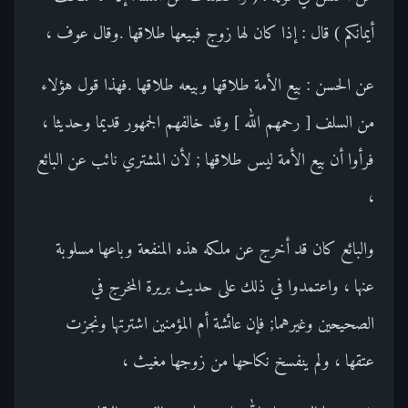
أيمانكم ) قال : إذا كان لها زوج فبيعها طلاقها .وقال عوف ،
عن الحسن : بيع الأمة طلاقها وبيعه طلاقها .فهذا قول هؤلاء
من السلف [ رحمهم الله ] وقد خالفهم الجمهور قديما وحديثا ،
فرأوا أن بيع الأمة ليس طلاقها ; لأن المشتري نائب عن البائع
،
والبائع كان قد أخرج عن ملكه هذه المنفعة وباعها مسلوبة
عنها ، واعتمدوا في ذلك على حديث بريرة المخرج في
الصحيحين وغيرهما; فإن عائشة أم المؤمنين اشترتها ونجزت
عتقها ، ولم ينفسخ نكاحها من زوجها مغيث ،