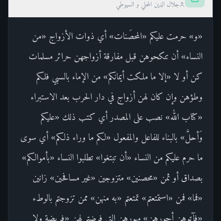
جلال الدين المحلي و السيوطي
«و» حرمت عليكم «المحصَنات» أي ذوات الأزواج «من
النساء» أن تنكحوهن قبل مفارقة أزواجهن حرائر مسلمات
كن أو لا «إلا ما ملكت أيمانكم» من الإماء بالسبي فلكم
وطؤهن وإن كان لهن أزواج في دار الحرب بعد الاستبراء
«كتاب الله» نصب على المصدر أي كتب ذلك «عليكم
وَأحلَّ» بالبناء للفاعل والمفعول «لكم ما وراء ذلكم» أي سوى
ما حرم عليكم من النساء «أن تبتغوا» تطلبوا النساء «بأموالكم»
بصداق أو ثمن «محصنين» متزوجين «غير مسافحين» زانين
«فما» فمن «استمتعتم» تمتعتم «به منهن» ممن تزوجتم بالوطء
«فآتوهن أجورهن» مهورهن التي فرضتم لهن «فريضة ولا