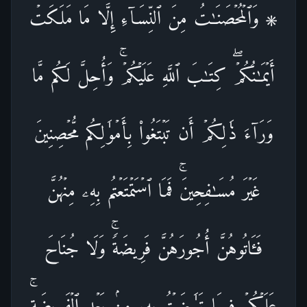
۞ وَٱلۡمُحۡصَنَـٰتُ مِنَ ٱلنِّسَاۤءِ إِلَّا مَا مَلَكَتۡ
أَیۡمَـٰنُكُمۡۖ كِتَـٰبَ ٱللَّهِ عَلَیۡكُمۡۚ وَأُحِلَّ لَكُم مَّا
وَرَاۤءَ ذَ ٰ⁠لِكُمۡ أَن تَبۡتَغُوا۟ بِأَمۡوَ ٰ⁠لِكُم مُّحۡصِنِینَ
غَیۡرَ مُسَـٰفِحِینَۚ فَمَا ٱسۡتَمۡتَعۡتُم بِهِۦ مِنۡهُنَّ
فَـَٔاتُوهُنَّ أُجُورَهُنَّ فَرِیضَةࣰۚ وَلَا جُنَاحَ
عَلَیۡكُمۡ فِیمَا تَرَ ٰ⁠ضَیۡتُم بِهِۦ مِنۢ بَعۡدِ ٱلۡفَرِیضَةِۚ