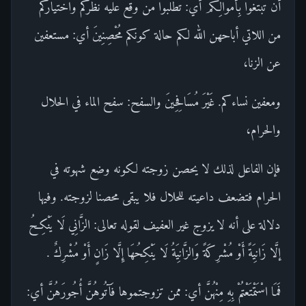
أَنْ تَبْتَغُوا بِأَمْوَالِكُمْ أي: تطلبوا من وقع عليه نظركم واختياركم
من اللاتي أباحهن الله لكم حالة كونكم مُحْصِنِينَ أي: مستعفين
عن الزنا،
ومعفين نساءكم. غَيْرَ مُسَافِحِينَ والسفح: سفح الماء في الحلال
والحرام،
فإن الفاعل لذلك لا يحصن زوجته لكونه وضع شهوته في
الحرام فتضعف داعيته للحلال فلا يبقى محصنا لزوجته. وفيها
دلالة على أنه لا يزوج غير العفيف لقوله تعالى: الزَّانِي لَا يَنْكِحُ
إلَّا زَانِيَةً أَوْ مُشْرِكَةً وَالزَّانِيَةُ لَا يَنْكِحُهَا إِلَّا زَانٍ أَوْ مُشْرِكٌ .
فَمَا اسْتَمْتَعْتُمْ بِهِ مِنْهُنَّ أي: ممن تزوجتموها فَآتُوهُنَّ أُجُورَهُنَّ أي: