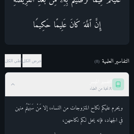
إِنَّ ٱللَّهَ كَانَ عَلِیمًا حَكِیمࣰا
التفاسير العلمية
|
عرض الكل
طي الكل
)
8
(
التفسير الميسر
نخبة من العلماء
ويحرم عليكم نكاح المتزوجات من النساء، إلا مَنْ سَبَيْتُم منهن
في الجهاد، فإنه يحل لكم نكاحهن،