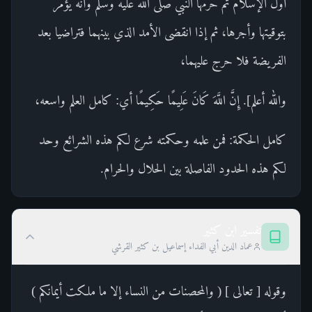
أول الإسلام ثم حرمها النبي صلى الله عليه وسلم وأنه يؤمر
بتوقيتها وأجرها، ثم إذا انقضى الأمد الذي بينهما فتراضيا بعد
الفريضة فلا حرج عليهما،
والله أعلم]. إِنَّ اللَّهَ كَانَ عَلِيمًا حَكِيمًا أي: كامل العلم واسعه،
كامل الحكمة: فمن علمه وحكمته شرع لكم هذه الشرائع وحد
لكم هذه الحدود الفاصلة بين الحلال والحرام.
تفسير ابن كثير
عماد الدين أبي الفداء إسماعيل بن كثير القرشي
وقوله [ تعالى ] ( والمحصنات من النساء إلا ما ملكت أيمانكم )