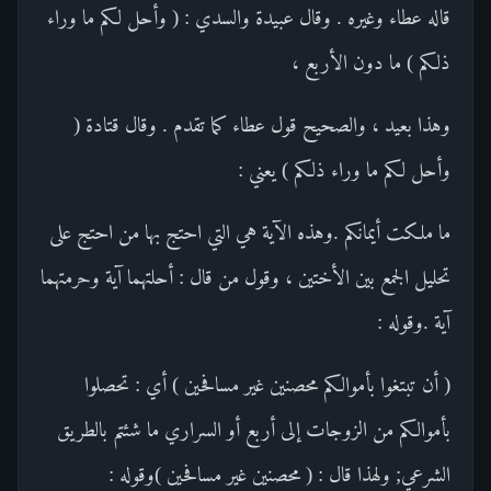
قاله عطاء وغيره . وقال عبيدة والسدي : ( وأحل لكم ما وراء
ذلكم ) ما دون الأربع ،
وهذا بعيد ، والصحيح قول عطاء كما تقدم . وقال قتادة (
وأحل لكم ما وراء ذلكم ) يعني :
ما ملكت أيمانكم .وهذه الآية هي التي احتج بها من احتج على
تحليل الجمع بين الأختين ، وقول من قال : أحلتهما آية وحرمتهما
آية .وقوله :
( أن تبتغوا بأموالكم محصنين غير مسافحين ) أي : تحصلوا
بأموالكم من الزوجات إلى أربع أو السراري ما شئتم بالطريق
الشرعي; ولهذا قال : ( محصنين غير مسافحين )وقوله :