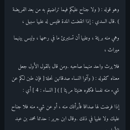
وهو قوله : ( ولا جناح عليكم فيما تراضيتم به من بعد الفريضة
) .قال السدي : إذا انقضت المدة فليس له عليها سبيل ،
وهي منه بريئة ، وعليها أن تستبرئ ما في رحمها ، وليس بينهما
ميراث ،
فلا يرث واحد منهما صاحبه .ومن قال بالقول الأول جعل
معناه كقوله : ( وآتوا النساء صدقاتهن نحلة [ فإن طبن لكم عن
شيء منه نفسا فكلوه هنيئا مريئا ] ) [ النساء : 4 ] أي :
إذا فرضت لها صداقا فأبرأتك منه ، أو عن شيء منه فلا جناح
عليك ولا عليها في ذلك .وقال ابن جرير : حدثنا محمد بن عبد