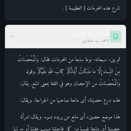
شرع هذه المحرمات [ العظيمة ] .
تفسير الوسيط لطنطاوي
محمد سيد طنطاوي
ثم بين- سبحانه- نوعا سابعا من المحرمات فقال: وَالْمُحْصَناتُ
مِنَ النِّساءِ إِلَّا ما مَلَكَتْ أَيْمانُكُمْ كِتابَ اللَّهِ عَلَيْكُمْ.وقوله
وَالْمُحْصَناتُ من الإحصان وهو في اللغة بمعنى المنع. يقال:
هذه درع حصينة، أى مانعة صاحبها من الجراحة. ويقال:
هذا موضع حصين، أى مانع من يريده بسوء. ويقال امرأة
حصينة أى مانعة نفسها من كل فاحشة بسبب عفتها أو حريتها