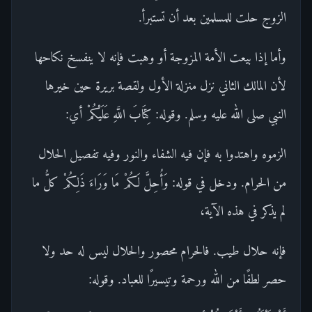
الزوج حلت للمسلمين بعد أن تستبرأ.
وأما إذا بيعت الأمة المزوجة أو وهبت فإنه لا ينفسخ نكاحها
لأن المالك الثاني نزل منزلة الأول ولقصة بريرة حين خيرها
النبي صلى الله عليه وسلم. وقوله: كِتَابَ اللَّهِ عَلَيْكُمْ أي:
الزموه واهتدوا به فإن فيه الشفاء والنور وفيه تفصيل الحلال
من الحرام. ودخل في قوله: وَأُحِلَّ لَكُمْ مَا وَرَاءَ ذَلِكُمْ كلُّ ما
لم يذكر في هذه الآية،
فإنه حلال طيب. فالحرام محصور والحلال ليس له حد ولا
حصر لطفًا من الله ورحمة وتيسيرًا للعباد. وقوله: