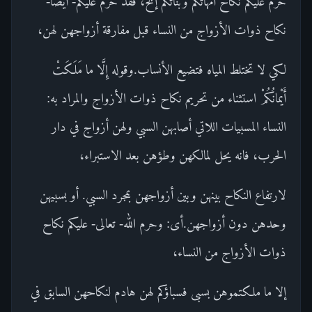
حرم عليكم نكاح أمهاتكم وبناتكم إلخ، فقد حرم عليكم- أيضا-
نكاح ذوات الأزواج من النساء قبل مفارقة أزواجهن لهن،
لكي لا تختلط المياه فتضيع الأنساب.وقوله إِلَّا ما مَلَكَتْ
أَيْمانُكُمْ استثناء من تحريم نكاح ذوات الأزواج والمراد به:
النساء المسبيات اللاتي أصابهن السبي ولهن أزواج في دار
الحرب، فانه يحل لمالكهن وطؤهن بعد الاستبراء،
لارتفاع النكاح بينهن وبين أزواجهن بمجرد السبي. أو بسبيهن
وحدهن دون أزواجهن.أى: وحرم الله- تعالى- عليكم نكاح
ذوات الأزواج من النساء،
إلا ما ملكتموهن بسبى فسباؤكم لهن هادم لنكاحهن السابق في