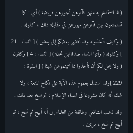
( فما استمتعتم به منهن فآتوهن أجورهن فريضة ) أي : كما
تستمتعون بهن فآتوهن مهورهن في مقابلة ذلك ، كقوله :
( وكيف تأخذونه وقد أفضى بعضكم إلى بعض ) [ النساء : 21
] وكقوله ( وآتوا النساء صدقاتهن نحلة ) [ النساء : 4 ] وكقوله
( ولا يحل لكم أن تأخذوا مما آتيتموهن شيئا ) [ البقرة :
229 ]وقد استدل بعموم هذه الآية على نكاح المتعة ، ولا
شك أنه كان مشروعا في ابتداء الإسلام ، ثم نسخ بعد ذلك .
وقد ذهب الشافعي وطائفة من العلماء إلى أنه أبيح ثم نسخ ، ثم
أبيح ثم نسخ ، مرتين .