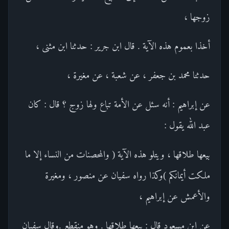
زوجها ،
أخذا بعموم هذه الآية . قال ابن جرير : حدثنا ابن مثنى ،
حدثنا محمد بن جعفر ، عن شعبة ، عن مغيرة ،
عن إبراهيم : أنه سئل عن الأمة تباع ولها زوج ؟ قال : كان
عبد الله يقول :
بيعها طلاقها ، ويتلو هذه الآية ( والمحصنات من النساء إلا ما
ملكت أيمانكم )وكذا رواه سفيان عن منصور ، ومغيرة
والأعمش عن إبراهيم ،
عن ابن مسعود قال : بيعها طلاقها . وهو منقطع .وقال سفيان