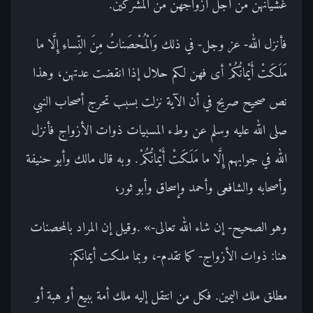
غشيانهن من أجل أزواجهن من المشركين.
فأنزل الله- عز وجل- في ذلك وَالْمُحْصَناتُ مِنَ النِّساءِ إِلَّا ما
مَلَكَتْ أَيْمانُكُمْ أى فهن لكم حلال إذا انقضت عدتهن، وهذا
نص صحيح صريح في أن الآية نزلت بسبب تحرج أصحاب النبي
صلى الله عليه وسلم عن وطء المسبيات ذوات الأزواج فأنزل
الله في جوابهم إِلَّا ما مَلَكَتْ أَيْمانُكُمْ. وبه قال مالك وأبو حنيفة
وأصحابه والشافعى وأحمد وإسحاق وأبو ثور،
وهو الصحيح- إن شاء الله تعالى-» .وقيل إن المراد بالمحصنات
هنا: ذوات الأزواج- كما تقدم-، وبما ملكت أيمانكم:
مطلق ملك اليمين. فكل من انتقل إليه ملك أمة ببيع أو هبة أو