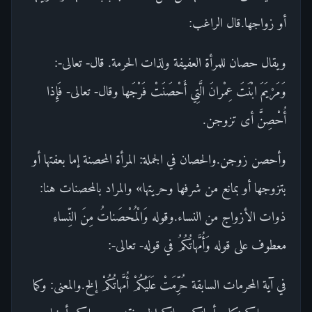
أو زواجها.قال الراغب:
ويقال حصان للمرأة العفيفة ولذات الحرمة. قال- تعالى-:
وَمَرْيَمَ ابْنَتَ عِمْرانَ الَّتِي أَحْصَنَتْ فَرْجَها وقال- تعالى- فَإِذا
أُحْصِنَّ أى تزوجن.
وأحصن زوجن.والحصان في الجملة: المرأة المحصنة إما بعفتها أو
بتزوجها أو بمانع من شرفها وحريتها» والمراد بالمحصنات هنا:
ذوات الأزواج من النساء.وقوله وَالْمُحْصَناتُ مِنَ النِّساءِ
معطوف على قوله وَأُمَّهاتُكُمُ في قوله- تعالى-:
في آية المحرمات السابقة حُرِّمَتْ عَلَيْكُمْ أُمَّهاتُكُمْ إلخ.والمعنى: وكما