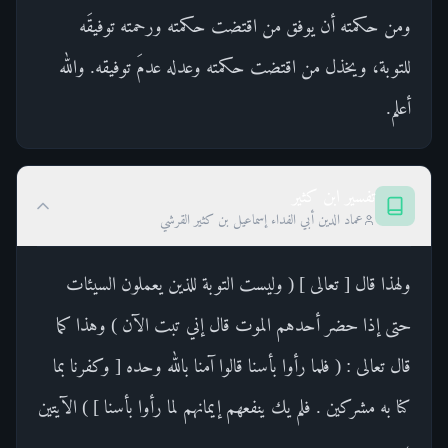
ومن حكمته أن يوفق من اقتضت حكمته ورحمته توفيقَه
للتوبة، ويخذل من اقتضت حكمته وعدله عدمَ توفيقه. والله
أعلم.
تفسير ابن كثير
عماد الدين أبي الفداء إسماعيل بن كثير القرشي
ولهذا قال [ تعالى ] ( وليست التوبة للذين يعملون السيئات
حتى إذا حضر أحدهم الموت قال إني تبت الآن ) وهذا كما
قال تعالى : ( فلما رأوا بأسنا قالوا آمنا بالله وحده [ وكفرنا بما
كنا به مشركين . فلم يك ينفعهم إيمانهم لما رأوا بأسنا ] ) الآيتين
،