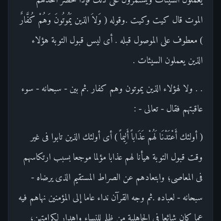
الموت قال كيت وكيت .وقوله ( وَلاَ الذين يَمُوتُونَ وَهُمْ كُفَّارٌ
) معطوف على الموصول قبله . أى ليس قبول التوبة هؤلاء
الذين يعملون السيئات .
. . ولا لهؤلاء الذين يموتون وهم كفار .ثم بين - سبحانه - سوء
عاقبتهم فقال - تعالى - :
( أولئك أَعْتَدْنَا لَهُمْ عَذَاباً أَلِيماً ) أى أولئك الذين تابوا فى غير
وقت قبول التوبة هيأنا لهم عذابا مؤلما موجعا بسبب ارتكاسهم
فى المعاصى؛ وابتعادهم عن الصراط المستقيم الذى يرضاه -
سبحانه - لعباده .ثم وجه القرآن نداء عاما إلى المؤمنين نهاهم فيه
عما كان شائعا في الجاهلية من ظلم للنساء وإهدار لكرامتهن،