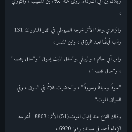
وبلال بن أبي الدرداء. روى عنه العلاء بن المسيب ، والثوري
،
والزهري.وهذا الأثر خرجه السيوطي في الدر المنثور 2: 131
ونسبه أيضًا لعبد الرزاق ، وابن المنذر ،
وابن أبي حاتم ، والبيهقي.و"ساق الميت يسوق" و"ساق بنفسه"
، و"ساق نفسه" ،
"سوقًا وسياقًا وسووقًا" ، و"حضرت فلانًا في السوق ، وفي
السياق الموت":
وذلك النزع عند إقبال الموت.(51) الأثر: 8863 - أخرجه
الإمام أحمد في مسنده رقم: 6920 ،