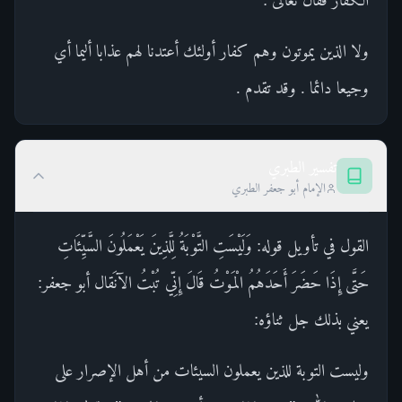
ولا الذين يموتون وهم كفار أولئك أعتدنا لهم عذابا أليما أي
وجيعا دائما . وقد تقدم .
تفسير الطبري
الإمام أبو جعفر الطبري
القول في تأويل قوله: وَلَيْسَتِ التَّوْبَةُ لِلَّذِينَ يَعْمَلُونَ السَّيِّئَاتِ
حَتَّى إِذَا حَضَرَ أَحَدَهُمُ الْمَوْتُ قَالَ إِنِّي تُبْتُ الآنَقال أبو جعفر:
يعني بذلك جل ثناؤه:
وليست التوبة للذين يعملون السيئات من أهل الإصرار على