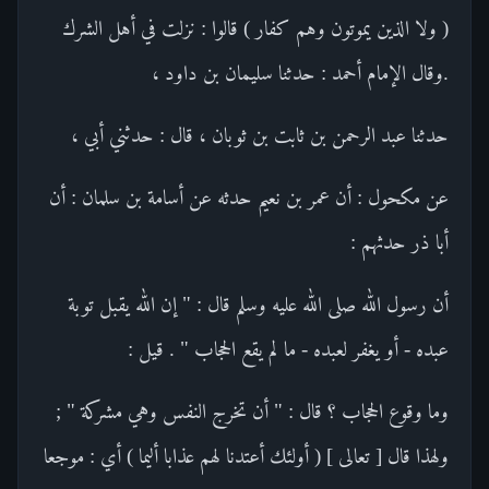
( ولا الذين يموتون وهم كفار ) قالوا : نزلت في أهل الشرك
.وقال الإمام أحمد : حدثنا سليمان بن داود ،
حدثنا عبد الرحمن بن ثابت بن ثوبان ، قال : حدثني أبي ،
عن مكحول : أن عمر بن نعيم حدثه عن أسامة بن سلمان : أن
أبا ذر حدثهم :
أن رسول الله صلى الله عليه وسلم قال : " إن الله يقبل توبة
عبده - أو يغفر لعبده - ما لم يقع الحجاب " . قيل :
وما وقوع الحجاب ؟ قال : " أن تخرج النفس وهي مشركة " ;
ولهذا قال [ تعالى ] ( أولئك أعتدنا لهم عذابا أليما ) أي : موجعا