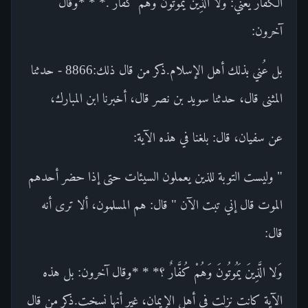
الكفار يعني: وَلا الَّذِينَ يَمُوتُونَ وَهُمْ كُفَّارٌ .* * *وقال
آخرون:
بل عُني بذلك أهل الإسلام.ذكر من قال ذلك:8866 - حدثنا
المثنى قال، حدثنا سويد بن نصر قال، أخبرنا ابن المبارك،
عن سفيان، قال: بلغنا في هذه الآية:
" وليست التوبة للذين يعملون السيئات حتى إذا حضر أحدهم
الموت قال إني تبت الآن " قال: هم المسلمون، ألا ترى أنه
قال:
وَلا الَّذِينَ يَمُوتُونَ وَهُمْ كُفَّارٌ ؟* * *وقال آخرون: بل هذه
الآية كانت نزلت في أهل الإيمان، غير أنها نسخت.ذكر من قال