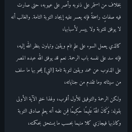
بخلاف من استمر على ذنوبه وأصر على عيوبه، حتى صارت
فيه صفاتٍ راسخةً فإنه يعسر عليه إيجاد التوبة التامة. والغالب أنه
لا يوفق للتوبة ولا ييسر لأسبابها،
كالذي يعمل السوء على علم تام ويقين وتهاون بنظر الله إليه،
فإنه سد على نفسه باب الرحمة. نعم قد يوفق الله عبده المصر
على الذنوب عن عمد ويقين لتوبة تامة [التي] يمحو بها ما سلف
من سيئاته وما تقدم من جناياته،
ولكن الرحمة والتوفيق للأول أقرب، ولهذا ختم الآية الأولى
بقوله: وَكَانَ اللَّهُ عَلِيمًا حَكِيمًا فمِن علمه أنه يعلم صادق التوبة
وكاذبها فيجازي كلا منهما بحسب ما يستحق بحكمته،