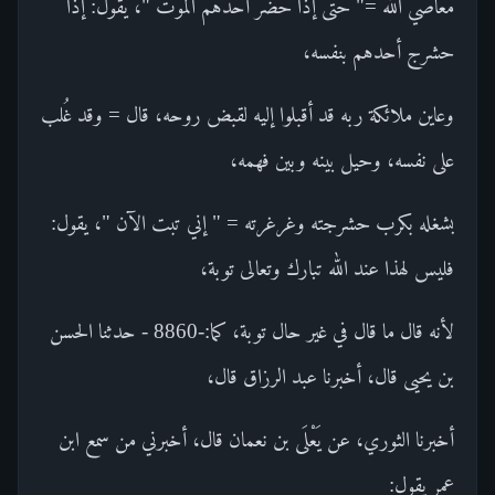
معاصي الله =" حتى إذا حضر أحدهم الموت "، يقول: إذا
حشرج أحدهم بنفسه،
وعاين ملائكة ربه قد أقبلوا إليه لقبض روحه، قال = وقد غُلب
على نفسه، وحيل بينه وبين فهمه،
بشغله بكرب حشرجته وغرغرته = " إني تبت الآن "، يقول:
فليس لهذا عند الله تبارك وتعالى توبة،
لأنه قال ما قال في غير حال توبة، كما:-8860 - حدثنا الحسن
بن يحيى قال، أخبرنا عبد الرزاق قال،
أخبرنا الثوري، عن يَعْلَى بن نعمان قال، أخبرني من سمع ابن
عمر يقول: