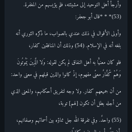
وأرجأ أهل التوحيد إلى مشيئته، فلم يؤيسهم من المغفرة.
(53)* * *قال أبو جعفر:
وأولى الأقوال في ذلك عندي بالصواب، ما ذكره الثوري أنه
بلغه أنه في الإسلام. (54) وذلك أن المنافقين كفار،
فلو كان معنيًّا به أهل النفاق لم يكن لقوله: وَلا الَّذِينَ يَمُوتُونَ
وَهُمْ كُفَّارٌ معنًى مفهوم، إذْ كانوا والذين قبلهم في معنى واحد:
من أن جميعهم كفار. ولا وجه لتفريق أحكامهم، والمعنى الذي
من أجله بطل أن تكون [لهم] توبة،
(55) واحدٌ. وفي تفرقة الله جل ثناؤه بين أسمائهم وصفاتهم،
بأن سمَّى أحد الصنفين كافرًا،