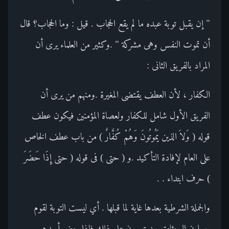
" إن يقبل توبة عبده ما لم يقع الحجاب . قيل : وما الحجاب؟ قال
أن تموت النفس وهى مشركة " .وكثير من العلماء يرى أن
المراد بالفريق الثانى :
الكفار ، لأن العطف يقتضى المغيرة .ومنهم من يرى أن
الفريق الأول شامل للكفار ولعصاة المؤمنين فيكون عطف
قوله ( وَلاَ الذين يَمُوتُونَ وَهُمْ كُفَّارٌ ) من باب عطف الخاص
على العام لإفادة التأكيد .و ( حتى ) فى قوله ( حتى إِذَا حَضَرَ
) حرف ابتداء . .
والجملة الشرطية بعدها غاية لما قبلها . أي ليست التوبة لقوم
يعملون السيئات ويستمرون على ذلك فإذا حضر أحدهم