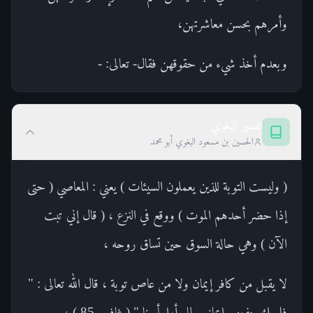
وأمرهم بحسن معاشرتهن،
وبعدم أخذ شيء من حقوقهن فقال- تعالى: -
تفسير البغوي
الحسين بن مسعود البغوي أبو محمد
( وليست التوبة للذين يعملون السيئات ) يعني : المعاصي ( حتى
إذا حضر أحدهم الموت ) ووقع في النزع ، ( قال إني تبت
الآن ) وهي حالة السوق حين تساق روحه ،
لا يقبل من كافر إيمان ولا من عاص توبة ، قال الله تعالى : "
فلم يك ينفعهم إيمانهم لما رأوا بأسنا " ( غافر - 85 ) ،