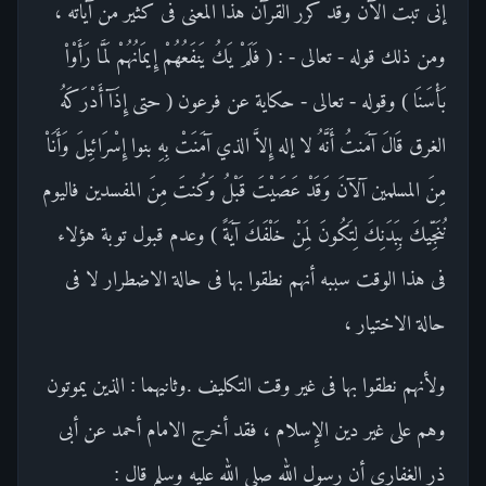
إنى تبت الآن وقد كرر القرآن هذا المعنى فى كثير من آياته ،
ومن ذلك قوله - تعالى - : ( فَلَمْ يَكُ يَنفَعُهُمْ إِيمَانُهُمْ لَمَّا رَأَوْاْ
بَأْسَنَا ) وقوله - تعالى - حكاية عن فرعون ( حتى إِذَآ أَدْرَكَهُ
الغرق قَالَ آمَنتُ أَنَّهُ لا إله إِلاَّ الذي آمَنَتْ بِهِ بنوا إِسْرَائِيلَ وَأَنَاْ
مِنَ المسلمين آلآنَ وَقَدْ عَصَيْتَ قَبْلُ وَكُنتَ مِنَ المفسدين فاليوم
نُنَجِّيكَ بِبَدَنِكَ لِتَكُونَ لِمَنْ خَلْفَكَ آيَةً ) وعدم قبول توبة هؤلاء
فى هذا الوقت سببه أنهم نطقوا بها فى حالة الاضطرار لا فى
حالة الاختيار ،
ولأنهم نطقوا بها فى غير وقت التكليف .وثانيهما : الذين يموتون
وهم على غير دين الإِسلام ، فقد أخرج الامام أحمد عن أبى
ذر الغفارى أن رسول الله صلى الله عليه وسلم قال :