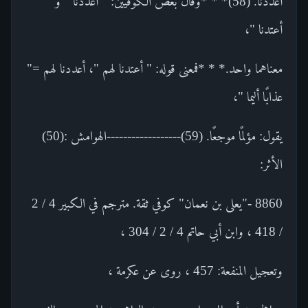
أعددنا. (58)* * *وقال بعض الكوفيين: " أعددنا " و "
أعتدنا "،
معناهما واحد.* * *فمعنى قوله: " أعتدنا لهم "، أعددنا لهم ="
عذابًا أليما "،
يقول: مؤلمًا موجعًا. (59)------------------الهوامش :(50)
الأثر:
8860 -"يعلى بن نعمان" كوفي ثقة. مترجم في الكبير 4 / 2
/ 418 ، وابن أبي حاتم 4 / 2 / 304 ،
وتعجيل المنفعة: 457 ، روى عن عكرمة ،