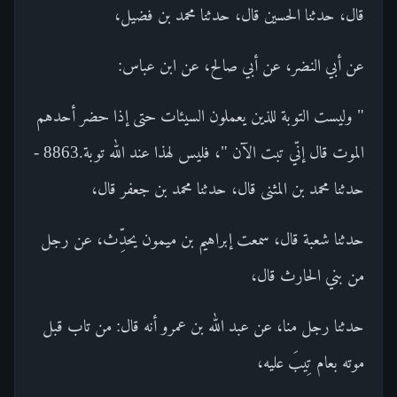
قال، حدثنا الحسين قال، حدثنا محمد بن فضيل،
عن أبي النضر، عن أبي صالح، عن ابن عباس:
" وليست التوبة للذين يعملون السيئات حتى إذا حضر أحدهم
الموت قال إنّي تبت الآن "، فليس لهذا عند الله توبة.8863 -
حدثنا محمد بن المثنى قال، حدثنا محمد بن جعفر قال،
حدثنا شعبة قال، سمعت إبراهيم بن ميمون يحدِّث، عن رجل
من بني الحارث قال،
حدثنا رجل منا، عن عبد الله بن عمرو أنه قال: من تاب قبل
موته بعام تِيبَ عليه،