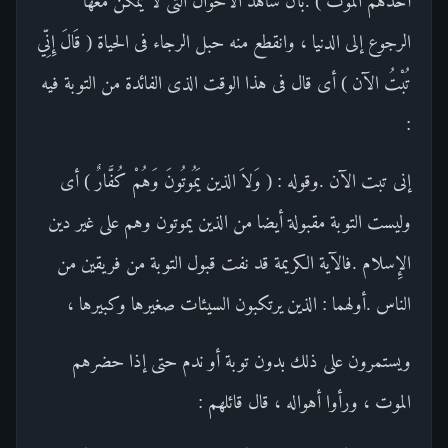
أَحَدَهُمُ الموت ) .بأن شاهد الأحوال التى لا يمكن معها
الرجوع إلى الدنيا ، وانقطع منه حبل الرجاء فى الحياة ( قَالَ إِنِّي
تُبْتُ الآن ) أى قال فى هذا الوقت الذى الفائدة من التوبة فيه
:
إنى تبت الآن .وقوله : ( وَلاَ الذين يَمُوتُونَ وَهُمْ كُفَّارٌ ) أى
وليست التوبة مقبولة أيضا من الذين يموتون وهم على غير دين
الإِسلام .فالآية الكريمة قد نفت قبول التوبة من فريقين من
الناس .أولهما : الذين يرتكبون السيئات صغيرها وكبيرها ،
ويستمرون على ذلك بدون توبة أو ندم حتى إذا حضرهم
الموت ، ورأوا أهواله ، قال قائلهم :