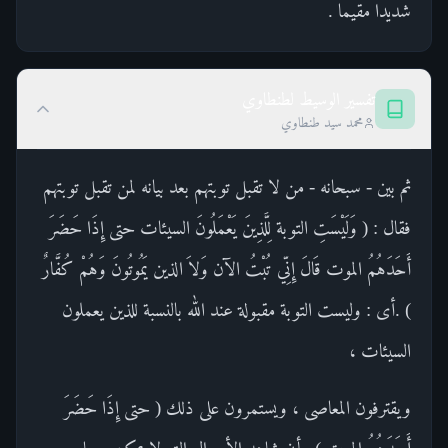
شديدا مقيما .
تفسير الوسيط لطنطاوي
محمد سيد طنطاوي
ثم بين - سبحانه - من لا تقبل توبتهم بعد بيانه لمن تقبل توبتهم
فقال : ( وَلَيْسَتِ التوبة لِلَّذِينَ يَعْمَلُونَ السيئات حتى إِذَا حَضَرَ
أَحَدَهُمُ الموت قَالَ إِنِّي تُبْتُ الآن وَلاَ الذين يَمُوتُونَ وَهُمْ كُفَّارٌ
) .أى : وليست التوبة مقبولة عند الله بالنسبة للذين يعملون
السيئات ،
ويقترفون المعاصى ، ويستمرون على ذلك ( حتى إِذَا حَضَرَ