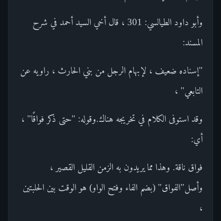
وأبو داود الطيالسي: 301 ، قال أخي السيد أحمد في شرح
المسند:
"إسناده ضعيف ، لإبهام الرجل من بني الحارث ، راويه عن
التابعي" ،
وقد استوفى الكلام في تخريجه هناك.وقوله: "حتى ذكر فواقًا" ،
أي:
فواق ناقة. وهذا مما يريدون به الزمن القليل القصير ،
وأصل"الفواق" (بضم الفاء وفتح الواو) هو الوقت بين الحلبتين
،