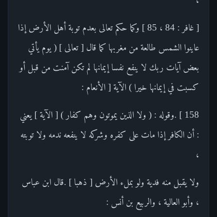
[ غافر : 84 ، 85 ] وكما حكم تعالى بعدم توبة أهل الأرض إذا
عاينوا الشمس طالعة من مغربها كما قال [ تعالى ] ( يوم يأتي
بعض آيات ربك لا ينفع نفسا إيمانها لم تكن آمنت من قبل أو
كسبت في إيمانها خيرا ) الآية [ الأنعام :
158 ] .وقوله : ( ولا الذين يموتون وهم كفار ) [ الآية ] يعني
: أن الكافر إذا مات على كفره وشركه لا ينفعه ندمه ولا توبته
،
ولا يقبل منه فدية ولو بملء الأرض [ ذهبا ] .قال ابن عباس
، وأبو العالية ، والربيع بن أنس :