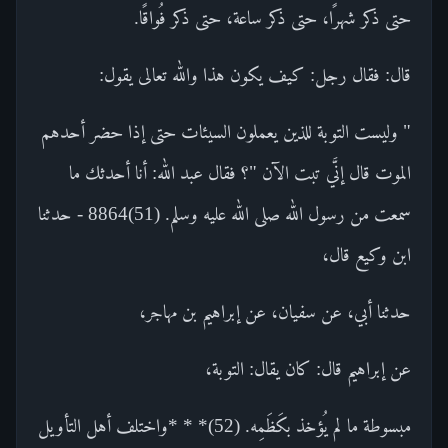
حتى ذكر شهرًا، حتى ذكر ساعة، حتى ذكر فُواقًا.
قال: فقال رجل: كيف يكون هذا والله تعالى يقول:
" وليست التوبة للذين يعملون السيئات حتى إذا حضر أحدهم
الموت قال إنَّي تبت الآن "؟ فقال عبد الله: أنا أحدثك ما
سمعت من رسول الله صلى الله عليه وسلم. (51)8864 - حدثنا
ابن وكيع قال،
حدثنا أبي، عن سفيان، عن إبراهيم بن مهاجر،
عن إبراهيم قال: كان يقال: التوبة،
مبسوطة ما لم يُؤخذ بكَظَمِه. (52)* * *واختلف أهل التأويل