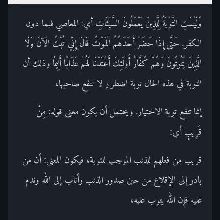
وَلَيْسَتِ التَّوْبَةُ لِلَّذِينَ يَعْمَلُونَ السَّيِّئَاتِ أي: المعاصي فيما دون
الكفر. حَتَّى إِذَا حَضَرَ أَحَدَهُمُ الْمَوْتُ قَالَ إِنِّي تُبْتُ الْآنَ وَلَا
الَّذِينَ يَمُوتُونَ وَهُمْ كُفَّارٌ أُولَئِكَ أَعْتَدْنَا لَهُمْ عَذَابًا أَلِيمًا وذلك أن
التوبة في هذه الحال توبة اضطرار لا تنفع صاحبها،
إنما تنفع توبة الاختيار. ويحتمل أن يكون معنى قوله: مِنْ
قَرِيبٍ أي:
قريب من فعلهم للذنب الموجب للتوبة، فيكون المعنى: أن من
بادر إلى الإقلاع من حين صدور الذنب وأناب إلى الله وندم
عليه فإن الله يتوب عليه،