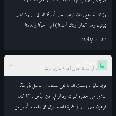
ولذلك لم ينفع إيمان فرعون حين أدركه الغرق . ( ولا الذين
يموتون وهم كفار أولئك أعتدنا ) أي : هيأنا وأعددنا ،
( لهم عذابا أليما )
تفسير القرطبي
أبو عبد الله محمد بن أحمد الأنصاري القرطبي
قوله تعالى : وليست التوبة نفى سبحانه أن يدخل في حكم
التائبين من حضره الموت وصار في حين اليأس ؛ كما كان
فرعون حين صار في غمرة الماء والغرق فلم ينفعه ما أظهر من