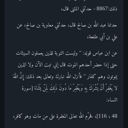
ذلك:8867 - حدثني المثنى قال،
حدثنا عبد الله بن صالح قال، حدثني معاوية بن صالح، عن
علي بن أبي طلحة،
عن ابن عباس قوله: " وليست التوبة للذين يعملون السيئات
حتى إذا حضر أحدهم الموت قال إني تبت الآن ولا الذين
يموتون وهم كفار " فأنزل الله تبارك وتعالى بعد ذلك: إِنَّ اللَّهَ
لا يَغْفِرُ أَنْ يُشْرَكَ بِهِ وَيَغْفِرُ مَا دُونَ ذَلِكَ لِمَنْ يَشَاءُ [سورة
النساء:
48 ، 116]، فحرّم الله تعالى المغفرة على من مات وهو كافر،