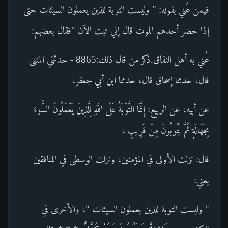
فيمن عُني بقوله: " وليست التوبة للذين يعملون السيئات حتى
إذا حضر أحدهم الموت قال إني تبت الآن "فقال بعضهم:
عُني به أهل النفاق.ذكر من قال ذلك:8865 - حدثني المثنى
قال، حدثنا إسحاق قال، حدثنا ابن أبي جعفر،
عن أبيه، عن الربيع: إِنَّمَا التَّوْبَةُ عَلَى اللَّهِ لِلَّذِينَ يَعْمَلُونَ السُّوءَ
بِجَهَالَةٍ ثُمَّ يَتُوبُونَ مِنْ قَرِيبٍ ،
قال: نزلت الأولى في المؤمنين، ونزلت الوسطى في المنافقين =
يعني:
" وليست التوبة للذين يعملون السيئات "، والأخرى في