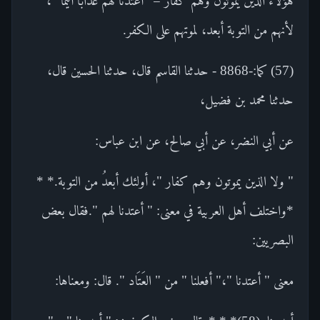
هؤلاء الذين يموتون وهم كفار =" أعتدنا لهم عذابًا أليما "،
لأنهم من التوبة أبعد، لموتهم على الكفر.
(57) كما:-8868 - حدثنا القاسم قال، حدثنا الحسين قال،
حدثنا محمد بن فضيل،
عن أبي النضر، عن أبي صالح، عن ابن عباس:
" ولا الذين يموتون وهم كفار "، أولئك أبعدُ من التوبة.* *
*واختلف أهل العربية في معنى: " أعتدنا لهم ".فقال بعض
البصريين:
معنى " أعتدنا "،" أفعلنا " من " العَتَاد ". قال: ومعناها: