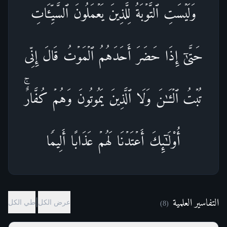
وَلَیۡسَتِ ٱلتَّوۡبَةُ لِلَّذِینَ یَعۡمَلُونَ ٱلسَّیِّـَٔاتِ
حَتَّىٰۤ إِذَا حَضَرَ أَحَدَهُمُ ٱلۡمَوۡتُ قَالَ إِنِّی
تُبۡتُ ٱلۡـَٔـٰنَ وَلَا ٱلَّذِینَ یَمُوتُونَ وَهُمۡ كُفَّارٌۚ
أُو۟لَـٰۤىِٕكَ أَعۡتَدۡنَا لَهُمۡ عَذَابًا أَلِیمࣰا
التفاسير العلمية
|
عرض الكل
طي الكل
)
8
(