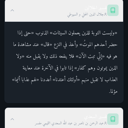
تفسير الجلالين
جلال الدين المحلي و السيوطي
«وليست التوبة للذين يعملون السيئات» الذنوب «حتى إذا
حضر أحدهم الموتُ» وأخذ في النزع «قال» عند مشاهدة ما
هو فيه «إنِّي تبت الآن» فلا ينفعه ذلك ولا يقبل منه «ولا
الذين يموتون وهم كفار» إذا تابوا في الآخرة عند معاينة
العذاب لا تقبل منهم «أولئك أعتدنا» أعددنا «لهم عذابا أليما»
مؤلما.
تفسير السعدي
عبد الرحمن بن ناصر بن عبد الله السعدي التميمي مفسر