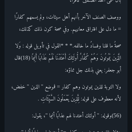
ووصف الصنف الآخر بأنهم أهل سيئات، ولم يسمهم كفارًا
= ما دل على افتراق معانيهم. وفي صحة كون ذلك كذلك،
صحةُ ما قلنا وفسادُ ما خالفه.* * *القول في تأويل قوله : وَلا
الَّذِينَ يَمُوتُونَ وَهُمْ كُفَّارٌ أُولَئِكَ أَعْتَدْنَا لَهُمْ عَذَابًا أَلِيمًا (18)قال
أبو جعفر: يعني بذلك جل ثناؤه:
ولا التوبة للذين يموتون وهم كفار = فموضع " الذين " خفض،
لأنه معطوف على قوله: لِلَّذِينَ يَعْمَلُونَ السَّيِّئَاتِ .
(56)وقوله: " أولئك أعتدنا لهم عذابًا أليما "، يقول: