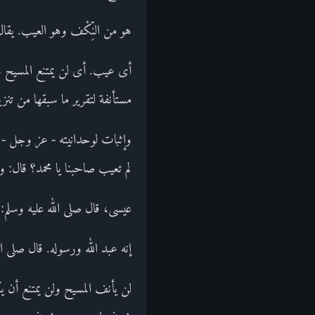
هو من النِّكْف وهو العيب. يقال
أى عيب. أى لن يمتنع المسيح ولن 
مستأنفة لتقرير ما سبقها من تنزي
وإثبات لوحدانيته - عز وجل - وإ
لم تعيب صاحبنا يا محمد؟ قال: و
عيسى، قال صلى الله عليه وسلم:
إنه عبد الله ورسوله. قال صلى ال
لن يأنف المسيح ولن يمتنع أن يك