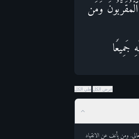
لۡمُقَرَّبُونَۚ وَمَن
ِ جَمِیعࣰا
|
عرض الكل
طي الكل
ه تعالى. ومن يأنف عن الانقياد