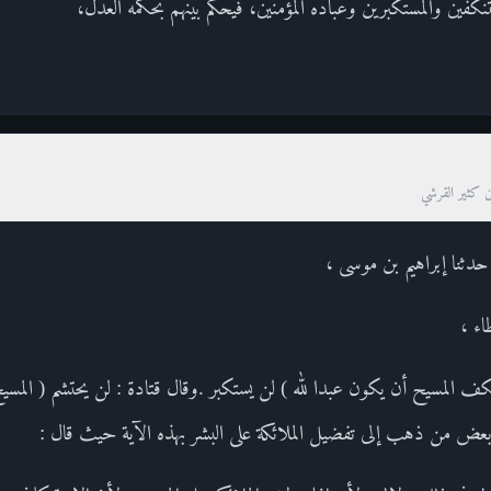
كفين والمستكبرين وعباده المؤمنين، فيحكم بينهم بحكمه العدل،
ن كثير القرشي
 حدثنا إبراهيم بن موسى ،
اء ،
ف المسيح أن يكون عبدا لله ) لن يستكبر .وقال قتادة : لن يحتشم ( المسيح
 بعض من ذهب إلى تفضيل الملائكة على البشر بهذه الآية حيث قال :