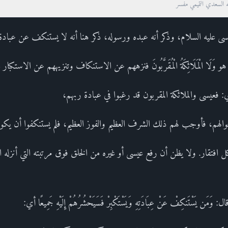
ه السعدي التميمي مفسر
عيسى عليه السلام، وذكر أنه عبده ورسوله، ذكر هنا أنه لا يستنكف عن عبادة
و وَلَا الْمَلَائِكَةُ الْمُقَرَّبُونَ فنزههم عن الاستنكاف وتنزيههم عن الاستكب
 فعيسى والملائكة المقربون قد رغبوا في عبادة ربهم،
حوالهم، فأوجب لهم ذلك الشرف العظيم والفوز العظيم، فلم يستنكفوا أن يكونوا
فتقار. ولا يظن أن رفع عيسى أو غيره من الخلق فوق مرتبته التي أنزله الل
يَسْتَنكِفْ عَنْ عِبَادَتِهِ وَيَسْتَكْبِرْ فَسَيَحْشُرُهُمْ إِلَيْهِ جَمِيعًا أي: