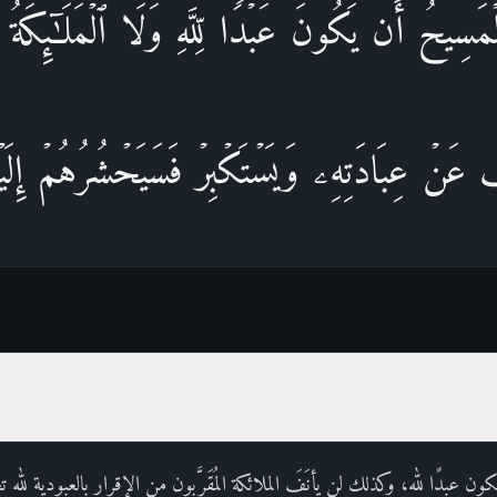
سِیحُ أَن یَكُونَ عَبۡدࣰا لِّلَّهِ وَلَا ٱلۡمَلَـٰۤىِٕكَةُ ٱ
 عَنۡ عِبَادَتِهِۦ وَیَسۡتَكۡبِرۡ فَسَیَحۡشُرُهُمۡ إِلَیۡه
ون عبدًا لله، وكذلك لن يأنَفَ الملائكة المُقَرَّبون من الإقرار بالعبودية لل