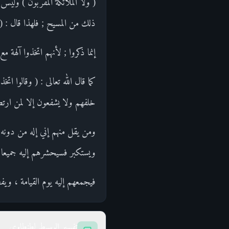
( ولا الملائكة المقربون ) وليس
ذلك من المسيح ; فلهذا قال : ( 
إنما ذكروا ; لأنهم اتخذوا آلهة 
كما قال الله تعالى : ( وقالوا ات
خلفهم ولا يشفعون إلا لمن ار
ويستكبر فسيحشرهم إليه جميعا 
فيجمعهم إليه يوم القيامة ، وي
تفسير الوسيط لطنطاوي