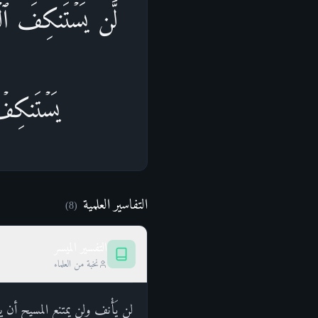
لَّن یَسۡتَنكِفَ ٱلۡمَ
یَسۡتَنكِفۡ
التفاسير العلمية
)
8
(
التفسير الميسر
نخبة من العلماء
لن يَأْنف ولن يمتنع المسيح أن يك