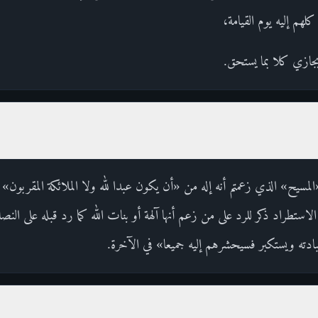
م إليه يوم القيامة،
جازي كلا بما يستحق.
يح» الذي زعمتم أنه إله من «أن يكون عبدا لله ولا الملائكة المقربون» ع
ستطراد ذكر للرد على من زعم أنها آلهة أو بنات الله كما رد قبله على الن
ه ويستكبر فسيحشرهم إليه جميعا» في الآخرة.