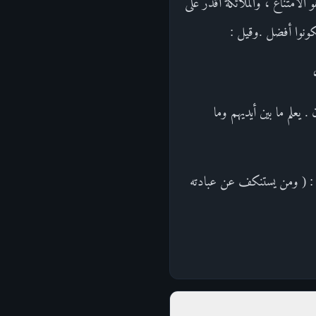
الامتناع ، والملائكة أقدر على
يكونوا أفضل .وقيل :
. يعلم ما بين أيديهم وما
لك نجزيه جهنم كذلك نجزي الظالمين ] ) الأنبياء : [ 26 - 29 ] .ثم قال : ( ومن يستنكف عن عبادته