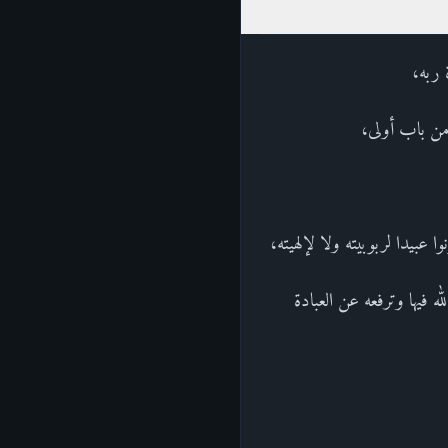
 ربه،
ار من باب أولى،
 عبيدا لربوبيته ولا لإلهيته،
ه فيها وترفعه عن العبادة