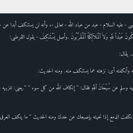
سى - عليه السلام - عبد من عباد الله - تعالى -، وأنه لن يستنكف أبدا عن عب
ُونَ عَبْداً للَّهِ وَلاَ ٱلْمَلاۤئِكَةُ ٱلْمُقَرَّبُونَ .وأصل يَسْتَنكِفَ - يقول القرطبى:
. يقال:
أنكفته أى: نزهته عما يستنكف منه. ومنه الحديث:
ه وسلم عن سُبْحَانَ ٱللَّهِ فقال: " إنكاف الله من كل سوء " ".يعنى: تنزيهه
فت الدمع إذا نحيته بإصبعك عن خدك ومنه الحديث " ما ينكف العرق ع