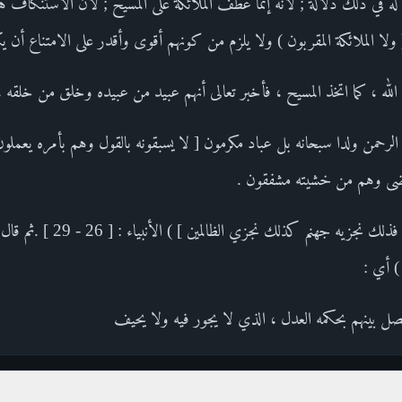
 له في ذلك دلالة ; لأنه إنما عطف الملائكة على المسيح ; لأن الاستنكاف هو 
ولا الملائكة المقربون ) ولا يلزم من كونهم أقوى وأقدر على الامتناع أن 
مع الله ، كما اتخذ المسيح ، فأخبر تعالى أنهم عبيد من عبيده وخلق من خلقه ،
خذ الرحمن ولدا سبحانه بل عباد مكرمون [ لا يسبقونه بالقول وهم بأمره يعملون 
تضى وهم من خشيته مشفقون .
ومن يقل منهم إني إله من دونه فذ
) أي :
فصل بينهم بحكمه العدل ، الذي لا يجور فيه ولا يحيف