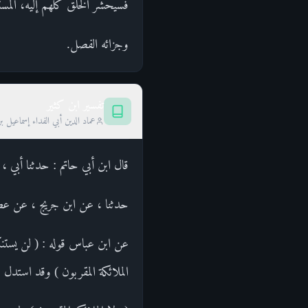
فسيحشر الخلق كلهم إليه، المستن
وجزائه الفصل.
تفسير ابن كثير
عماد الدين أبي الفداء إسماعيل ب
قال ابن أبي حاتم : حدثنا أبي ،
حدثنا ، عن ابن جريج ، عن عط
عن ابن عباس قوله : ( لن يستنك
الملائكة المقربون ) وقد استدل