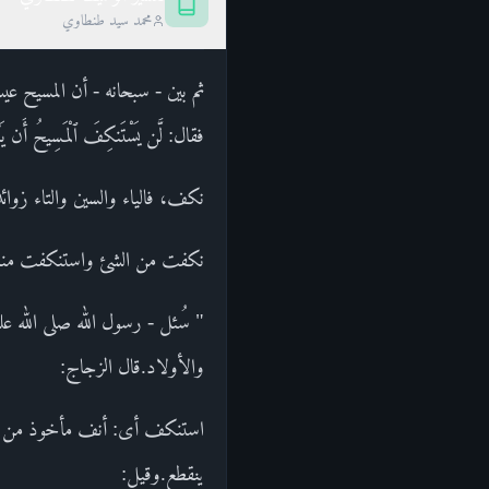
محمد سيد طنطاوي
ثم بين - سبحانه - أن المسيح عي
فقال: لَّن يَسْتَنكِفَ ٱلْمَسِيحُ أَن يَك
نكف، فالياء والسين والتاء زوائد
نكفت من الشئ واستنكفت منه و
" سُئل - رسول الله صلى الله علي
والأولاد.قال الزجاج:
استنكف أى: أنف مأخوذ من نك
ينقطع.وقيل: