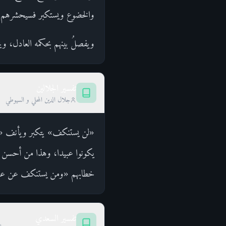
والخضوع ويستكبر فسيحشرهم كله
ويفصلُ بينهم بحكمه العادل، وي
تفسير الجلالين
جلال الدين المحلي و السيوطي
«لن يستنكف» يتكبر ويأنف «المس
يكونوا عبيدا، وهذا من أحسن الا
خطابهم «ومن يستنكف عن عبادت
تفسير السعدي