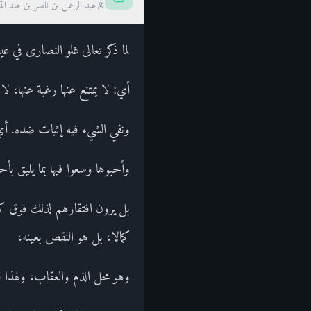
عبد الرحمن بن ناصر بن عبد الل
لما ذكر تعالى غلو النصارى في 
أي: لا يمتنع عنها رغبة عنها، لا ه
ونفي الشيء فيه إثبات ضده. أي:
وأحبوها وسعوا فيها بما يليق بأ
بل يرون افتقارهم لذلك فوق كل ا
كمالا، بل هو النقص بعينه،
وهو محل الذم والعقاب، ولهذا قال: وَمَن 