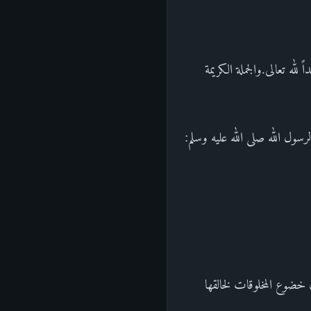
له تعالى.والجملة الكريمة
سول الله صلى الله عليه وسلم:
ن خضوع المخلوقات لخالقها