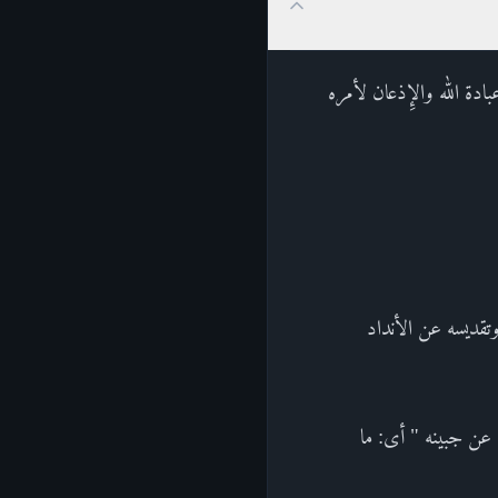
ادة الله والإِذعان لأمره
 وتقديسه عن الأنداد
ن جبينه " أى: ما