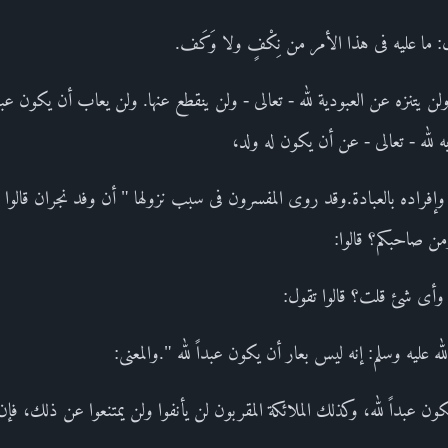
: ما عليه فى هذا الأمر من نِكْفٍ ولا وَكَف.
يتنزه عن العبودية لله - تعالى - ولن ينقطع عنها. ولن يعاب أن يكون عبداً ل
ه لله - تعالى - عن أن يكون له ولد،
فراده بالعبادة.وقد روى المفسرون فى سبب نزولها " أن وفد نجران قالوا لر
من صاحبكم؟ قالوا:
 وأى شئ قلت؟ قالوا تقول:
له عليه وسلم: إنه ليس بعار أن يكون عبداً لله ".والمعنى:
ون عبداً لله، وكذلك الملائكة المقربون لن يأنفوا ولن يمتنعوا عن ذلك، فإ