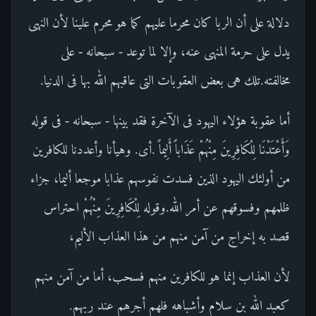
دلالة على أن الربا كان محرما عليهم كما هو محرم علينا لأن النهى
يدل على حرمة المنهى عنه، وإلا لما توعد - سبحانه - على
مخالفته.تلك هى بعض العقوبات التى عاقبهم الله بها فى الدنيا.
أما عقوبة هؤلاء اليهود فى الآخرة فقد بينها - سبحانه - فى قوله
وَأَعْتَدْنَا لِلْكَافِرِينَ مِنْهُمْ عَذَاباً أَلِيماً .أى. وهيأنا وأعددنا للكافرين
من أولئك اليهود الذين فسدت نفوسهم عذابا موجعا أليما، جزاء
ظلمهم وفسوقهم عن أمر الله.وقوله لِلْكَافِرِينَ مِنْهُمْ احتراس
قصد به إخراج من آمن منهم من هذا العذاب الأليم،
لأن العذاب إنما هو للكافرين منهم فسحب، أما من آمن منهم
كعبد الله بن سلام وأشباهه فلهم أجرهم عند ربهم.