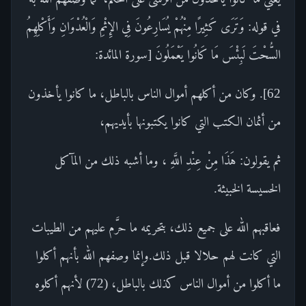
في قوله: وَتَرَى كَثِيرًا مِنْهُمْ يُسَارِعُونَ فِي الإِثْمِ وَالْعُدْوَانِ وَأَكْلِهِمُ
السُّحْتَ لَبِئْسَ مَا كَانُوا يَعْمَلُونَ [سورة المائدة:
62]. وكان من أكلهم أموال الناس بالباطل، ما كانوا يأخذون
من أثمان الكتب التي كانوا يكتبونها بأيديهم،
ثم يقولون: هَذَا مِنْ عِنْدِ اللَّهِ ، وما أشبه ذلك من المآكل
الخسيسة الخبيثة.
فعاقبهم الله على جميع ذلك، بتحريمه ما حرَّم عليهم من الطيبات
التي كانت لهم حلالا قبل ذلك.وإنما وصفهم الله بأنهم أكلوا
ما أكلوا من أموال الناس كذلك بالباطل، (72) لأنهم أكلوه