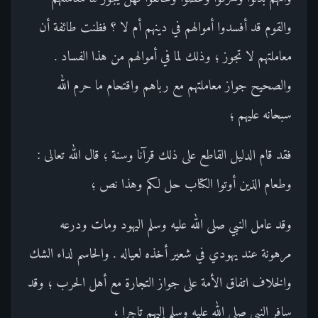
والقوم قد أفسدوا أموالهم في دينهم أم لا ؟ فظنت طائفة أن
معاملتهم لا تجوز ؛ وذلك لما في أموالهم من هذا الفساد .
والصحيح جواز معاملتهم مع رباهم واقتحام ما حرم الله
سبحانه عليهم ؛
فقد قام الدليل القاطع على ذلك قرآنا وسنة ؛ قال الله تعالى :
وطعام الذين أوتوا الكتاب حل لكم وهذا نص ؛
وقد عامل النبي صلى الله عليه وسلم اليهود ومات ودرعه
مرهونة عند يهودي في شعير أخذه لعياله . والحاسم لداء الشك
والخلاف اتفاق الأمة على جواز التجارة مع أهل الحرب ؛ وقد
سافر النبي صلى الله عليه وسلم إليهم تاجرا ،