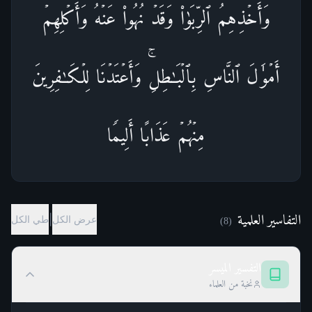
وَأَخۡذِهِمُ ٱلرِّبَوٰا۟ وَقَدۡ نُهُوا۟ عَنۡهُ وَأَكۡلِهِمۡ
أَمۡوَ ٰ⁠لَ ٱلنَّاسِ بِٱلۡبَـٰطِلِۚ وَأَعۡتَدۡنَا لِلۡكَـٰفِرِینَ
مِنۡهُمۡ عَذَابًا أَلِیمࣰا
التفاسير العلمية
|
عرض الكل
طي الكل
)
8
(
التفسير الميسر
نخبة من العلماء