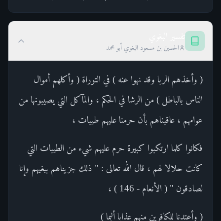
تفسير البغوي
الحسين بن مسعود البغوي أبو محمد
( وأخذهم الربا وقد نهوا عنه ) في التوراة ( وأكلهم أموال
الناس بالباطل ) من الرشا في الحكم ، والمآكل التي يصيبونها من
عوامهم ، عاقبناهم بأن حرمنا عليهم طيبات ،
فكانوا كلما ارتكبوا كبيرة حرم عليهم شيء من الطيبات التي
كانت حلالا لهم ، قال الله تعالى : " ذلك جزيناهم ببغيهم وإنا
لصادقون " ( الأنعام - 146 ) ،
( وأعتدنا للكافرين منهم عذابا أليما )