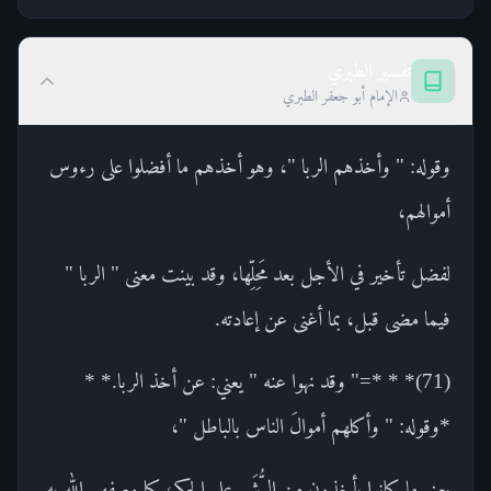
تفسير الطبري
الإمام أبو جعفر الطبري
وقوله: " وأخذهم الربا "، وهو أخذهم ما أفضلوا على رءوس
أموالهم،
لفضل تأخير في الأجل بعد مَحِلِّها، وقد بينت معنى " الربا "
فيما مضى قبل، بما أغنى عن إعادته.
(71)* * *=" وقد نهوا عنه " يعني: عن أخذ الربا.* *
*وقوله: " وأكلهم أموالَ الناس بالباطل "،
يعني ما كانوا يأخذون من الرُّشَى على الحكم، كما وصفهم الله به