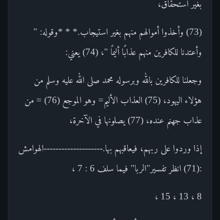
بغير استحقاق،
(73) وأخذوا أموالهم منهم بغير استيجاب.* * *وقوله: "
وأعتدنا للكافرين منهم عذابًا أليمًا "، (74) يعني:
وجعلنا للكافرين بالله وبرسوله محمد صلى الله عليه وسلم من
هؤلاء اليهود، (75) العذاب الأليم= وهو الموجع (76) = من
عذاب جهنم عنده، (77) يصلونها في الآخرة،
إذا وردوا على ربهم، فيعاقبهم بها.--------------------الهوامش
:(71) انظر تفسير"الربا" فيما سلف 6 : 7 ،
8 ، 13 ، 15 ،