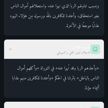
وبسبب تناولهم الربا الذي نهوا عنه، واستحلالهم أموال الناس
بغير استحقاق، وأعتدنا للكافرين بالله ورسوله مِن هؤلاء اليهود
عذابًا موجعًا في الآخرة.
تفسير الجلالين
جلال الدين المحلي و السيوطي
«وأخذهم الربا وقد نُهوا عنه» في التوراة «وأكلهم أموال
الناس بالباطل» بالرشا في الحكم «وأعتدنا للكافرين منهم عذابا
أليما» مؤلما.