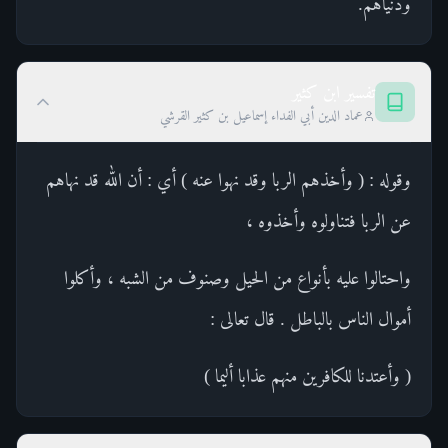
ودنياهم.
تفسير ابن كثير
عماد الدين أبي الفداء إسماعيل بن كثير القرشي
وقوله : ( وأخذهم الربا وقد نهوا عنه ) أي : أن الله قد نهاهم
عن الربا فتناولوه وأخذوه ،
واحتالوا عليه بأنواع من الحيل وصنوف من الشبه ، وأكلوا
أموال الناس بالباطل . قال تعالى :
( وأعتدنا للكافرين منهم عذابا أليما )