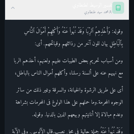
تفسير الوسيط لطنطاوي
محمد سيد طنطاوي
وقوله: وَأَخْذِهِمُ ٱلرِّبَا وَقَدْ نُهُواْ عَنْهُ وَأَكْلِهِمْ أَمْوَالَ ٱلنَّاسِ
بِٱلْبَاطِلِ بيان للون آخر من رذائلهم وقبائحهم. أى:
ومن أسباب تحريم بعض الطيبات عليهم ولعنهم، أخذهم الربا
مع نهيهم عنه على ألسنة رسلنا، وأكلهم أموال الناس بالباطل،
أى على طريق الرشوة والخيانة، والسرقة وغير ذلك من سائر
الوجوه المحرمة.وما حملهم على هذا الولوغ فى المحرمات بشراهة
وعدم مبالاة إلا أنانيتهم وبيعهم الدين بالدنيا. وقوله.
وَقَدْ نُهُواْ عَنْهُ جملة حالية فى محل نصب.قال الآلوسى. وفى الآية