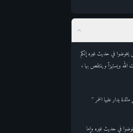
حتى يخوضوا في حديث غيره إنكم
ت الله ويستهزأ وينتقص بها ،
ائدة يدار عليها الخمر "
خوضوا في حديث غيره وإما