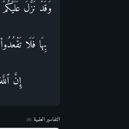
وَقَدۡ نَزَّلَ عَلَیۡكُمۡ
بِهَا فَلَا تَقۡعُدُوا
إِنَّ ٱللّ
التفاسير العلمية
)
8
(