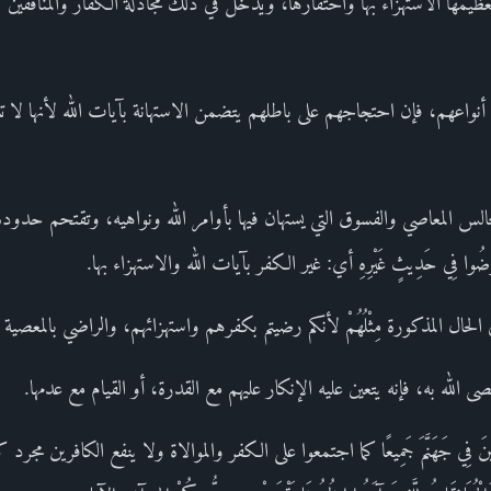
ظيمها الاستهزاء بها واحتقارها، ويدخل في ذلك مجادلة الكفار والمنافقين 
واعهم، فإن احتجاجهم على باطلهم يتضمن الاستهانة بآيات الله لأنها لا ت
المعاصي والفسوق التي يستهان فيها بأوامر الله ونواهيه، وتقتحم حدوده 
ُوا فِي حَدِيثٍ غَيْرِهِ أي: غير الكفر بآيات الله والاستهزاء بها.
 في الحال المذكورة مِثْلُهُمْ لأنكم رضيتم بكفرهم واستهزائهم، والراضي بالمعصية 
لله به، فإنه يتعين عليه الإنكار عليهم مع القدرة، أو القيام مع عدمها.
وَالْكَافِرِينَ فِي جَهَنَّمَ جَمِيعًا كما اجتمعوا على الكفر والموالاة ولا ينفع الكافرين 