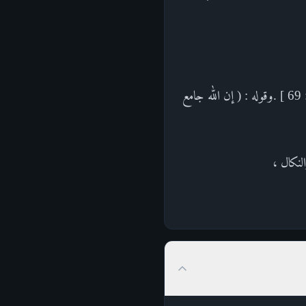
( إنكم إذا مثلهم ) لقوله ( وما على الذين يتقون من حسابهم من شيء ولكن ذكرى لعلهم يتقون ) [ الأنعام : 69 ] .وقوله : ( إن الله جامع
لنكال ،