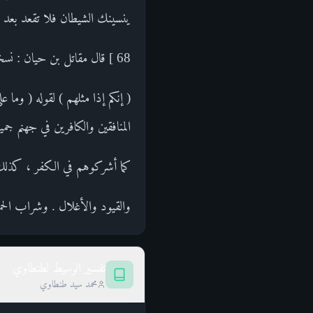
ينسينك الشيطان فلا تقعد بعد الذ
68 ] قال مقاتل بن حيان : نسخت هذه الآية التي في الأنعام . يعني نسخ قوله :
المنافقين والكافرين في جهنم جمي
كما أشركوهم في الكفر ، كذلك شا
والقيود والأغلال . وشراب الحميم
تفسير الوسيط لطنطاوي
محمد سيد طنطاوي