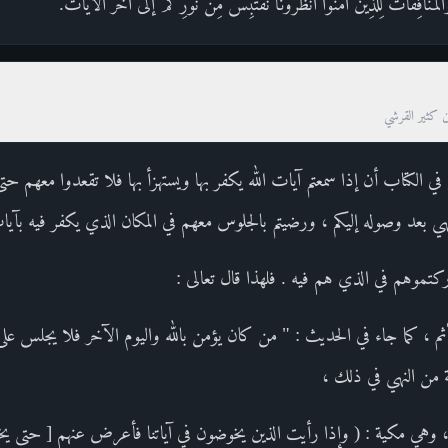
َالْمُنَافِقَاتُ لِلَّذِينَ آمَنُوا انظُرُونَا نَقْتَبِسْ مِن نُّورِكُمْ إلى آخر الآيات.
ن كثير القرشي
م في الكتاب أن إذا سمعتم آيات الله يكفر بها ويستهزأ بها فلا تقعدوا معهم 
لنهي بعد وصوله إليكم ، ورضيتم بالجلوس معهم في المكان الذي يكفر فيه بآيا
تموهم في الذي هم فيه . فلهذا قال تعالى :
مأثم ، كما جاء في الحديث : " من كان يؤمن بالله واليوم الآخر فلا يجلس على م
 من النهي في ذلك ،
 ، وهي مكية : ( وإذا رأيت الذين يخوضون في آياتنا فأعرض عنهم [ حتى ي