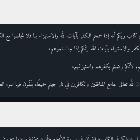
 كتاب ربكم أنه إذا سمعتم الكفر بآيات الله والاستهزاء بها فلا تجلسوا مع الك
 والاستهزاء بآيات الله. إنكم إذا جالستموهم،
م؛ لأنكم رضيتم بكفرهم واستهزائهم،
 الله تعالى جامع المنافقين والكافرين في نار جهنم جميعًا، يلْقَون فيها سوء ا
مفعول «عليكم في الكتاب» القرآن في سورة الأنعام «أن» مخففة واسمها محذوف،