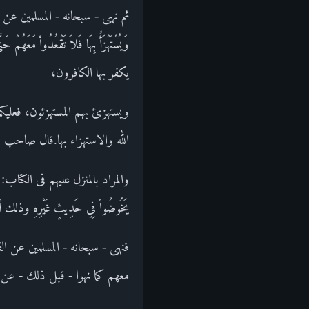
ثم نهى - سبحانه - المسلمين عن مخالطة الك
وَيُسْتَهْزَأُ بِهَا فَلاَ تَقْعُدُواْ م
يكفر بها الكافرون،
ويستهزئ بهم المستهزئون، فعلي
الله والاستهزاء بها.قال صاحب
والمراد بالمنزل عليهم فى الكتاب: هو ما
يَخُوضُواْ فِي حَدِيثٍ غَيْرِهِ 
فنهى - سبحانه - المسلمين عن ال
معهم كما نهوا - قبل ذلك - عن مجا