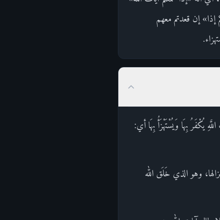
م إذا» إن قعدتم معهم
هزاء.
رُ بِهَا وَيُسْتَهْزَأُ بِهَا أي:
ها، وهو الذي خَلَق الله