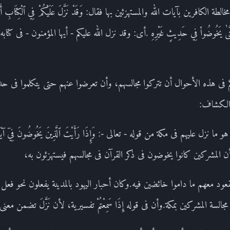
افرين بآيات الله والمستهزئين بها فقال: وَقَدْ نَزَّلَ عَلَيْكُمْ فِي ٱلْكِتَابِ أَنْ إِذَا سَم
َعَهُمْ حَتَّىٰ يَخُوضُواْ فِي حَدِيثٍ غَيْرِهِ .أى: وقد نزل الله عليكم - أيها المؤمنون - فى ك
كم فى هذه الأحوال أن تتركوا مجالسهم، وأن تعرضوا عنهم حتى يتكلموا فى
 الكشاف:
 نزل عليهم فى مكة من قوله - تعالى -: وَإِذَا رَأَيْتَ ٱلَّذِينَ يَخُوضُونَ فِيۤ آيَاتِنَا
وذلك أن المشركين كانوا يخوضون فى ذكر القرآن فى مجالسهم فيستهزئون به،
قعود معهم ما داموا خائضين فيه.وكان أحبار اليهود بالمدينة يفعلون نحو فعل 
لسة المشركين بمكة.وأن فى قوله إِذَا سَمِعْتُمْ تفسيرية، لأن نَزَّلَ تضمن مع