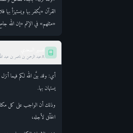
القرآن «يُكفر بها ويستهزأ بها 
«مثلهم» في الإثم «إن الله جامع 
تفسير السعدي
عبد الرحمن بن ناصر بن عبد الل
أي: وقد بيَّن الله لكم فيما أنزل عليك
يستهان بها.
وذلك أن الواجب على كل مكلف في
الخَلْق لأجله،