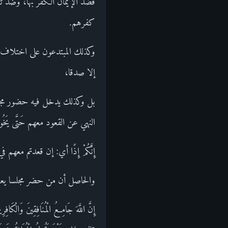
فضد الإيمان الكفر بها، وضد تع
كفرهم.
وكذلك المبتدعون على اختلاف أن
إلا صدقا،
بل وكذلك يدخل فيه حضور مجالس 
النهي عن القعود معهم حَتَّى يَخُوض
إِنَّكُمْ إِذًا أي: إن قعدتم معهم
والحاصل أن من حضر مجلسا يعصى ا
إِنَّ اللَّهَ جَامِعُ الْمُنَافِقِينَ 