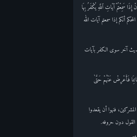
ِعْتُمْ آيَاتِ ٱللَّهِ يُكْفَرُ بِهَا
تابه المحكم أنكم إذا سمعتم آيات الله
 حديث آخر سوى الكفر بآيات
 فَأَعْرِضْ عَنْهُمْ حَتَّىٰ
المشركين، فنهوا أن يقعدوا
نى القول دون حروفه.