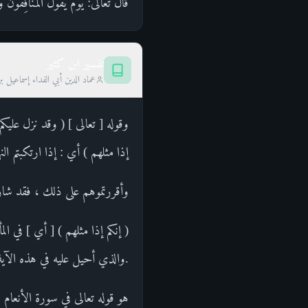
قال تعالى: يَوْمَ يَقُولُ الْمُنَافِقُونَ و
تفسير ابن كثير
عماد الدين أبي الفداء إسماعيل ب
وقوله [ تعالى ] ( وقد نزل عليك
إذا مثلهم ) أي : إذا ارتكبتم ا
وأقررتموهم على ذلك ، فقد شارك
( إنكم إذا مثلهم ) [ أي ] في ال
.والذي أحيل عليه في هذه الآية
هو قوله تعالى في سورة الأنعام