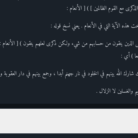
كرى مع القوم الظالمين ] ) [ الأنعام :
عا ) أي :
رك الله بينهم في الخلود في نار جهنم أبدا ، وجمع بينهم في دار العقوبة وا
 والغسلين لا الزلال .