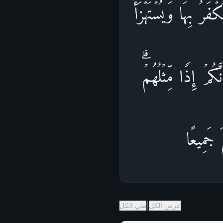
َرُ بِهَا وَیُسۡتَهۡزَأُ
مۡ إِذࣰا مِّثۡلُهُمۡۗ
 جَمِیعًا
|
عرض الكل
طي الكل