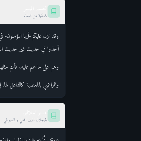
التفسير الميسر
نخبة من العلماء
وقد نزل عليكم -أيها المؤمنون- في
أخذوا في حديث غير حديث الكفر
وهم على ما هم عليه، فأنتم مثله
والراضي بالمعصية كالفاعل لها. إن
تفسير الجلالين
جلال الدين المحلي و السيوطي
«وقد نزَّل» بالبناء للفاعل وال