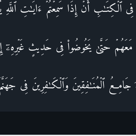
 فِی ٱلۡكِتَـٰبِ أَنۡ إِذَا سَمِعۡتُمۡ ءَایَـٰتِ ٱللَّهِ یُكۡف
۟ مَعَهُمۡ حَتَّىٰ یَخُوضُوا۟ فِی حَدِیثٍ غَیۡرِهِۦۤ إِنَّكُ
َهَ جَامِعُ ٱلۡمُنَـٰفِقِینَ وَٱلۡكَـٰفِرِینَ فِی جَهَنَّمَ