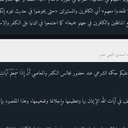
فلا تقعدوا معهم» أي الكافرين والمستهزئين «حتى يخوضوا في حديث غيره إنك
المنافقين والكافرين في جهنم جميعا» كما اجتمعوا في الدنيا على الكفر والاست
ه السعدي التميمي مفسر
م حكمه الشرعي عند حضور مجالس الكفر والمعاصي أَنْ إِذَا سَمِعْتُمْ آيَاتِ اللَّهِ يُكْفَ
 آيات الله الإيمان بها وتعظيمها وإجلالها وتفخيمها، وهذا المقصود بإنزال