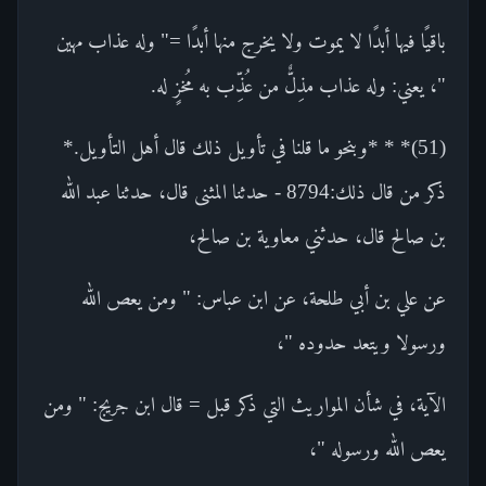
باقيًا فيها أبدًا لا يموت ولا يخرج منها أبدًا =" وله عذاب مهين
"، يعني: وله عذاب مذِلٌّ من عُذِّب به مُخزٍ له.
(51)* * *وبنحو ما قلنا في تأويل ذلك قال أهل التأويل.*
ذكر من قال ذلك:8794 - حدثنا المثنى قال، حدثنا عبد الله
بن صالح قال، حدثني معاوية بن صالح،
عن علي بن أبي طلحة، عن ابن عباس: " ومن يعص الله
ورسولا ويتعد حدوده "،
الآية، في شأن المواريث التي ذكر قبل = قال ابن جريج: " ومن
يعص الله ورسوله "،