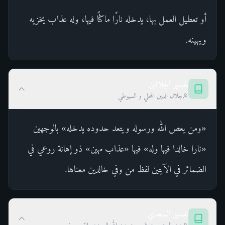
أو تعطيل العمل بها، يدخله نارًا ماكثًا فيها، وله عذاب يخزيه
ويهينه.
تفسير الجلالين
جلال الدين المحلي و السيوطي
«ومن يعص الله ورسوله ويتعد حدوده يدخله» بالوجهين
«نارا خالدا فيها وله» فيها «عذاب مهين» ذو إهانة روعي في
الضمائر في الآيتين لفظ من وفي خالدين معناها.
تفسير السعدي