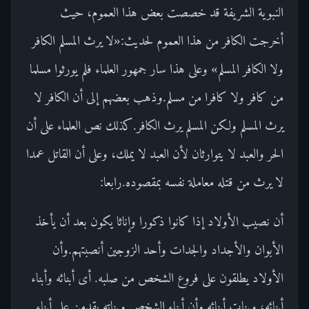
النبوية الشريفة قد خصصت بعض هذا العموم، حيث
أخرجت الكافر من هذا العموم لحديث:«لا يرث المسلم الكافر
ولا الكافر المسلم» وعلى هذا سار جمهور العلماء فلم يورثوا مسلما
من كافر ولا كافرا من مسلم.وذهب بعضهم إلى أن الكافر لا
يرث المسلم ولكن المسلم يرث الكافر.كذلك نص العلماء على أن
الحر والعبد لا يتوارثان لأن العبد لا يملك، وعلى أن القاتل عمدا
لا يرث من قتله معاملة نفسه بمقصوده.رابعا:
أن نصيب الأولاد إذا كانوا ذكورا وإناثا يكون بعد أن يأخذ
الأبوان والأجداد والجدات وأحد الزوجين أنصبتهم.وأن
الأولاد يطلقون على فروع الشخص من صلبه. أى أبنائه وأبناء
أبنائه، وبنات أبنائه.وأن أبناء الشخص وبناته يقدمن على أبناء