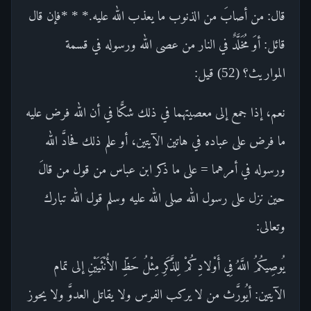
قال: من أصابَ من الذنوب ما يعذب الله عليه.* * *فإن قال
قائل: أوَ مُخَلَّدٌ في النار من عصى الله ورسوله في قسمة
المواريث؟ (52) قيل:
نعم، إذا جمع إلى معصيتهما في ذلك شكًّا في أن الله فرض عليه
ما فرض على عباده في هاتين الآيتين، أو علم ذلك فحادَّ الله
ورسوله في أمرهما = على ما ذكر ابن عباس من قول من قالَ
حين نزل على رسول الله صلى الله عليه وسلم قول الله تبارك
وتعالى:
يُوصِيكُمُ اللَّهُ فِي أَوْلادِكُمْ لِلذَّكَرِ مِثْلُ حَظِّ الأُنْثَيَيْنِ إلى تمام
الآيتين: أيُورَّث من لا يركب الفرس ولا يقاتل العدوَّ ولا يحوز