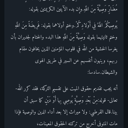
مُضَارٍّ وَصِيَّةً مِنَ اللَّهِ.وإن بدء الآيتين الكريمتين بقوله:
يُوصِيكُمُ اللَّهُ فِي أَوْلادِكُمْ.وختم أولاهما بقوله: فَرِيضَةً مِنَ اللَّهِ
وختم ثانيتهما بقوله وَصِيَّةً مِنَ اللَّهِ هذا البدء والختام لجديران بأن
يغرسا الخشية من الله في قلوب المؤمنين الذين يخافون مقام
ربهم، وينهون أنفسهم عن السير في طريق الهوى
والشيطان.سادسا:
أنه يجب تقديم حقوق الميت على تقسيم التركة، فقد كرر الله-
تعالى- قوله:مِنْ بَعْدِ وَصِيَّةٍ يُوصِي بِها أَوْ دَيْنٍ كما سبق أن
بينا.قال القرطبي: ولا ميراث إلا بعد أداء الدين والوصية فإذا
مات المتوفى أخرج من تركته الحقوق المعينات،