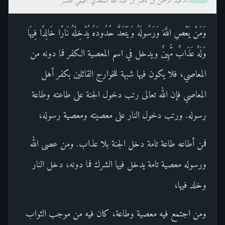
عبد الرحمن بن ناصر بن عبد الله السعدي التميمي مفسر
وَمَنْ يَعْصِ اللَّهَ وَرَسُولَهُ وَيَتَعَدَّ حُدُودَهُ يُدْخِلْهُ نَارًا خَالِدًا فِيهَا
وَلَهُ عَذَابٌ مُّهِينٌ ويدخل في اسم المعصية الكفر فما دونه من
المعاصي، فلا يكون فيها شبهة للخوارج القائلين بكفر أهل
المعاصي فإن الله تعالى رتب دخول الجنة على طاعته وطاعة
رسوله. ورتب دخول النار على معصيته ومعصية رسوله،
فمن أطاعه طاعة تامة دخل الجنة بلا عذاب. ومن عصى الله
ورسوله معصية تامة يدخل فيها الشرك فما دونه، دخل النار
وخلد فيها،
ومن اجتمع فيه معصية وطاعة، كان فيه من موجب الثواب