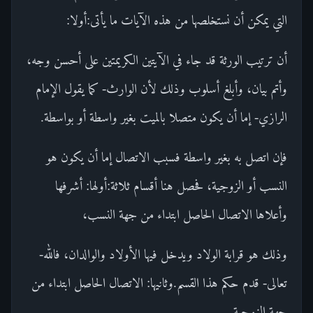
التي يمكن أن نستخلصها من هذه الآيات ما يأتى:أولا:
أن ترتيب الورثة قد جاء في الآيتين الكريمتين على أحسن وجه،
وأتم بيان، وأبلغ أسلوب وذلك لأن الوارث- كما يقول الإمام
الرازي- إما أن يكون متصلا بالميت بغير واسطة أو بواسطة.
فإن اتصل به بغير واسطة فسبب الاتصال إما أن يكون هو
النسب أو الزوجية، فحصل هنا أقسام ثلاثة:أولها: أشرفها
وأعلاها الاتصال الحاصل ابتداء من جهة النسب،
وذلك هو قرابة الولاد ويدخل فيها الأولاد والوالدان، فالله-
تعالى- قدم حكم هذا القسم.وثانيها: الاتصال الحاصل ابتداء من
جهة الزوجية.