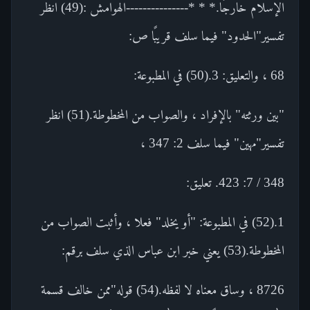
الإسلام خارجًا.* * *---------------الهوامش :(49) انظر
تفسير"الحدود" فيما سلف قريبًا ص:
68 ، والتعليق: 3.(50) في المطبوعة:
"بين ورثته" بالإفراد ، والصواب من المخطوطة.(51) انظر
تفسير"مهين" فيما سلف 2: 347 ،
348 / 7: 423. تعليق:
1.(52) في المطبوعة: "أو يخلد" فعلا ، وأثبت الصواب من
المخطوطة.(53) يعني خبر ابن عباس الذي سلف برقم:
8726 ، وساق معناه لا لفظه.(54) قوله"ممن خالف قسمة