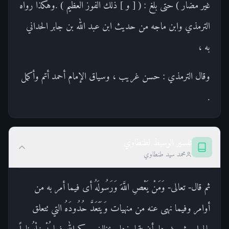
غير مضار ) حتى بلغ : ( [ و ] ذلك الفوز العظيم ) .وهكذا رواه
الترمذي وابن ماجه من حديث ابن عبد الله بن جابر الحداني
به ،
وقال الترمذي : حسن غريب ، وسياق الإمام أحمد أتم وأكمل
.
تفسير الوسيط لطنطاوي
محمد سيد طنطاوي
ثم قال- تعالى- وَمَنْ يَعْصِ اللَّهَ وَرَسُولَهُ أى فيما أمر به من
أوامر وفيما نهى عنه من منهيات وَيَتَعَدَّ حُدُودَهُ التي تتعلق
بالمواريث وغيرها بأن يتجاوزها ويخالف حكم الله فيها.يُدْخِلْهُ ناراً