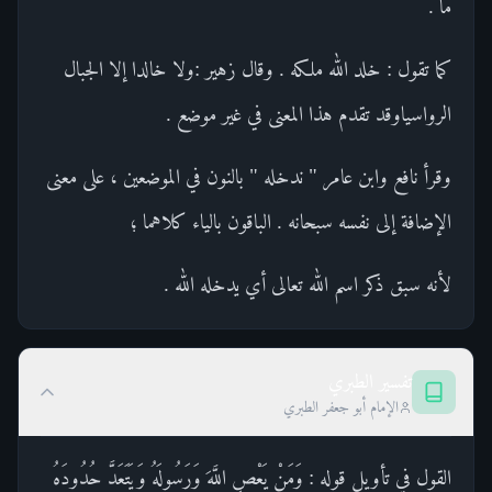
ما .
كما تقول : خلد الله ملكه . وقال زهير :ولا خالدا إلا الجبال
الرواسياوقد تقدم هذا المعنى في غير موضع .
وقرأ نافع وابن عامر " ندخله " بالنون في الموضعين ، على معنى
الإضافة إلى نفسه سبحانه . الباقون بالياء كلاهما ؛
لأنه سبق ذكر اسم الله تعالى أي يدخله الله .
تفسير الطبري
الإمام أبو جعفر الطبري
القول في تأويل قوله : وَمَنْ يَعْصِ اللَّهَ وَرَسُولَهُ وَيَتَعَدَّ حُدُودَهُ