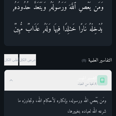
وَمَن یَعۡصِ ٱللَّهَ وَرَسُولَهُۥ وَیَتَعَدَّ حُدُودَهُۥ
یُدۡخِلۡهُ نَارًا خَـٰلِدࣰا فِیهَا وَلَهُۥ عَذَابࣱ مُّهِینࣱ
التفاسير العلمية
|
عرض الكل
طي الكل
)
8
(
التفسير الميسر
نخبة من العلماء
ومَن يَعْصِ الله ورسوله، بإنكاره لأحكام الله، وتجاوزه ما
شرعه الله لعباده بتغييرها،