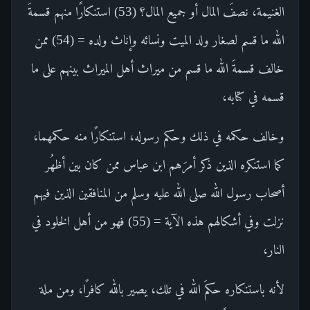
الغنيمة، نصفَ المال أو جميع المال؟ (53) استنكارًا منهم قسمةَ
الله ما قسم لصغار ولد الميت ونسائه وإناث ولده = (54) ممن
خالف قسمةَ الله ما قسم من ميراث أهل الميراث بينهم على ما
قسمه في كتابه،
وخالف حكمه في ذلك وحكم رسوله، استنكارًا منه حكمهما،
كما استنكره الذين ذكر أمرَهم ابن عباس ممن كان بين أظهُر
أصحاب رسول الله صلى الله عليه وسلم من المنافقين الذين فيهم
نزلت وفي أشكالهم هذه الآية = (55) فهو من أهل الخلود في
النار،
لأنه باستنكاره حكمَ الله في تلك، يصير بالله كافرًا، ومن ملة