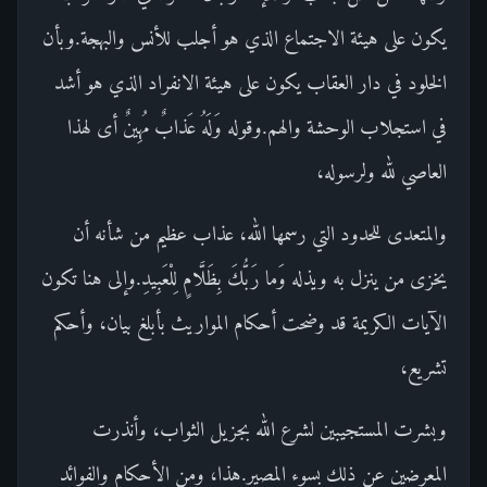
يكون على هيئة الاجتماع الذي هو أجلب للأنس والبهجة.وبأن
الخلود في دار العقاب يكون على هيئة الانفراد الذي هو أشد
في استجلاب الوحشة والهم.وقوله وَلَهُ عَذابٌ مُهِينٌ أى لهذا
العاصي لله ولرسوله،
والمتعدى للحدود التي رسمها الله، عذاب عظيم من شأنه أن
يخزى من ينزل به ويذله وَما رَبُّكَ بِظَلَّامٍ لِلْعَبِيدِ.وإلى هنا تكون
الآيات الكريمة قد وضحت أحكام المواريث بأبلغ بيان، وأحكم
تشريع،
وبشرت المستجيبين لشرع الله بجزيل الثواب، وأنذرت
المعرضين عن ذلك بسوء المصير.هذا، ومن الأحكام والفوائد