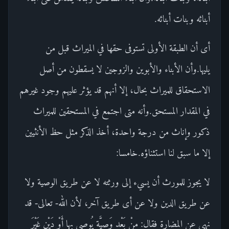
أبنائه وبنات أبنائه.
أى أن الطبقة الأولى تستوفى حقها في الميراث قبل من
يليها.وأن الأبناء والأبوين والزوجين لا يسقطون من أصل
الاستحقاق للميراث بحال، إلا أنهم قد يؤثر عليهم وجود غيرهم
في المقدار المستحق.وأنه متى اجتمع في المستحقين للميراث
ذكور وإناث من درجة واحدة، أخذ الذكر مثل حظ الأنثيين
إلا ما سبق لنا استثناؤه.خامسا:
لا يجوز للمورث أن يسيء إلى ورثته لا عن طريق الوصية ولا
عن طريق الدين ولا عن أى طريق آخر، لأن الله- تعالى- قد
نهى عن المضارة فقال: مِنْ بَعْدِ وَصِيَّةٍ يُوصى بِها أَوْ دَيْنٍ غَيْرَ