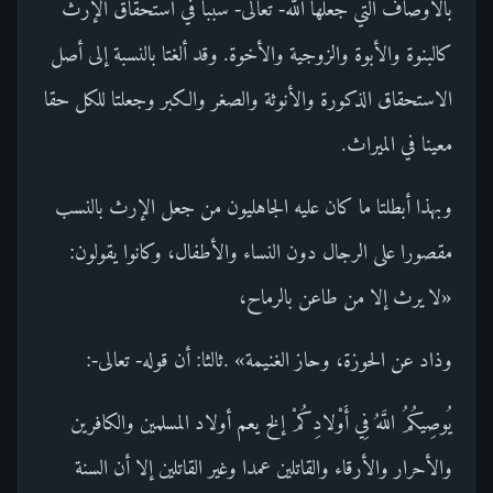
بالأوصاف التي جعلها الله- تعالى- سببا في استحقاق الإرث
كالبنوة والأبوة والزوجية والأخوة. وقد ألغتا بالنسبة إلى أصل
الاستحقاق الذكورة والأنوثة والصغر والكبر وجعلتا للكل حقا
معينا في الميراث.
وبهذا أبطلتا ما كان عليه الجاهليون من جعل الإرث بالنسب
مقصورا على الرجال دون النساء والأطفال، وكانوا يقولون:
«لا يرث إلا من طاعن بالرماح،
وذاد عن الحوزة، وحاز الغنيمة» .ثالثا: أن قوله- تعالى-:
يُوصِيكُمُ اللَّهُ فِي أَوْلادِكُمْ إلخ يعم أولاد المسلمين والكافرين
والأحرار والأرقاء والقاتلين عمدا وغير القاتلين إلا أن السنة