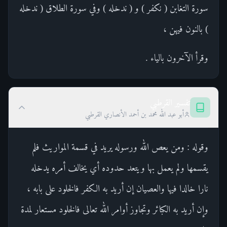
سورة التغابن ( نكفر ) و ( ندخله ) وفي سورة الطلاق ( ندخله
) بالنون فيهن ،
وقرأ الآخرون بالياء .
تفسير القرطبي
أبو عبد الله محمد بن أحمد الأنصاري القرطبي
وقوله : ومن يعص الله ورسوله يريد في قسمة المواريث فلم
يقسمها ولم يعمل بها ويتعد حدوده أي يخالف أمره يدخله
نارا خالدا فيها والعصيان إن أريد به الكفر فالخلود على بابه ،
وإن أريد به الكبائر وتجاوز أوامر الله تعالى فالخلود مستعار لمدة