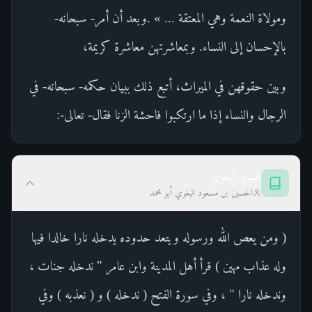
ومولاة النعمة وهي المعتقة ... » .وبعد أن أمر- سبحانه-
بالإحسان إلى النساء. وبمعاشرتهن معاشرة كريمة،
وبين حقوقهن في الميراث، أتبع ذلك ببيان حكمه- سبحانه- في
الرجال والنساء إذا ما ارتكبوا فاحشة الزنا فقال- تعالى-:
تفسير البغوي
الحسين بن مسعود البغوي أبو محمد
( ومن يعص الله ورسوله ويتعد حدوده يدخله نارا خالدا فيها
وله عذاب مهين ) قرأ أهل المدينة وابن عامر " ندخله جنات ،
وندخله نارا " ، وفي سورة الفتح ( ندخله ) و ( نعذبه ) وفي