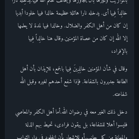
خالِداً فِيها أى. يدخله نارا هائلة عظيمة خالدا فيها خلودا أبديا
إن كان من أهل الكفر والضلال. وخالدا فيها لمدة لا يعلمها
إلا الله إن كان من عصاة المؤمنين.وقال هنا خالِداً فِيها
بالإفراد،
وقال في شأن المؤمنين خالِدِينَ فِيها بالجمع، للإيذان بأن أهل
الطاعة جديرون بالشفاعة. فإذا شفع أحدهم لغيره وقبل الله
شفاعته.
دخل ذلك الغير معه في رضوان الله.أما أهل الكفر والمعاصي
فليسوا أهلا للشفاعة، بل يبقون فرادى، تحيط بهم الذلة
والمهانة من كل جانب.أو للإشعار بأن الخلود في دار الثواب