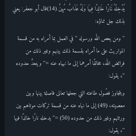
يُدْخِلْهُ نَارًا خَالِدًا فِيهَا وَلَهُ عَذَابٌ مُهِينٌ (14)قال أبو جعفر: يعني
بذلك جل ثناؤه:
" ومن يعص الله ورسوله " في العمل بما أمراه به من قسمة
المواريث على ما أمراه بقسمة ذلك بينهم وغير ذلك من
فرائض الله، مخالفًا أمرهما إلى ما نهياه عنه =" ويتعدَّ حدوده
"، يقول:
ويتجاوز فصُول طاعته التي جعلها تعالى فاصلة بينها وبين
معصيته، (49) إلى ما نهاه عنه من قسمة تركات موتاهم بين
ورثتهم وغير ذلك من حدوده (50) =" يدخله نارًا خالدًا فيها
"، يقول: