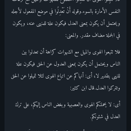
النفس الأمارة بالسوء.وقوله أَنْ تَعْدِلُوا في موضع المفعول لأجله
ويحتمل أن يكون بمعنى العدل فيكون علة للمنهى عنه، ويكون
في الجملة مضاف مقدر. والمعنى:
فلا تتبعوا الهوى والميل مع الشهوات كراهة أن تعدلوا بين
الناس ويحتمل أن يكون بمعنى العدول عن الحق فيكون علة
للنهى بتقدير لا، أى: أنهاكم عن اتباع الهوى لئلا تميلوا عن الحق
وتتركوا العدل.قال ابن كثير:
أى: لا يحملنكم الهوى والعصبية وبغض الناس إليكم، على ترك
العدل في شئونكم.