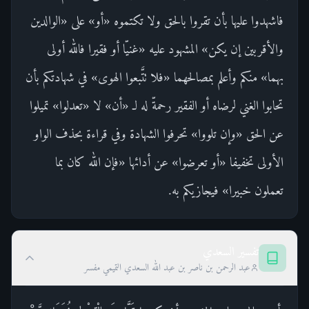
فاشهدوا عليها بأن تقروا بالحق ولا تكتموه «أو» على «الوالدين
والأقربين إن يكن» المشهود عليه «غنيّا أو فقيرا فالله أولى
بهما» منكم وأعلم بمصالحهما «فلا تتَّبعوا الهوى» في شهادتكم بأن
تحابوا الغني لرضاه أو الفقير رحمةّ له لـ «أن» لا «تعدلوا» تميلوا
عن الحق «وإن تلووا» تحرفوا الشهادة وفي قراءة بحذف الواو
الأولى تخفيفا «أو تعرضوا» عن أدائها «فإن الله كان بما
تعملون خبيرا» فيجازيكم به.
تفسير السعدي
عبد الرحمن بن ناصر بن عبد الله السعدي التميمي مفسر