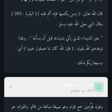
قال الله تعالى : ( ومن يكتمها فإنه آثم قلبه ) [ البقرة : 283 ]
وقال النبي صلى الله عليه وسلم :
" خير الشهداء الذي يأتي بشهادته قبل أن يسألها " . ولهذا
توعدهم الله بقوله : ( فإن الله كان بما تعملون خبيرا ) أي :
وسيجازيكم بذلك .
تفسير الوسيط لطنطاوي
محمد سيد طنطاوي
وقوله قَوَّامِينَ جمع قوام وهو صيغة مبالغة من قائم. والقوام: هو