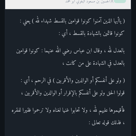
الحسين بن مسعود البغوي أبو محمد
( ياأيها الذين آمنوا كونوا قوامين بالقسط شهداء لله ) يعني :
كونوا قائمين بالشهادة بالقسط ، أي :
بالعدل لله ، وقال ابن عباس رضي الله عنهما : كونوا قوامين
بالعدل في الشهادة على من كانت ،
( ولو على أنفسكم أو الوالدين والأقربين ) في الرحم ، أي :
قولوا الحق ولو على أنفسكم بالإقرار أو الوالدين والأقربين ،
فأقيموها عليهم لله ، ولا تحابوا غنيا لغناه ولا ترحموا فقيرا لفقره
، فذلك قوله تعالى :