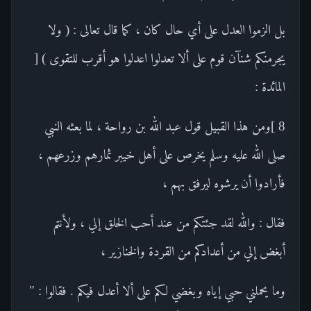
بل الزموا العدل على أي حال كان ، كما قال تعالى : ( ولا
يجرمنكم شنآن قوم على ألا تعدلوا اعدلوا هو أقرب للتقوى ) [
المائدة :
8 ]ومن هذا القبيل قول عبد الله بن رواحة ، لما بعثه النبي
صلى الله عليه وسلم يخرص على أهل خيبر ثمارهم وزرعهم ،
فأرادوا أن يرشوه ليرفق بهم ،
فقال : والله لقد جئتكم من عند أحب الخلق إلي ، ولأنتم
أبغض إلي من أعدادكم من القردة والخنازير ،
وما يحملني حبي إياه وبغضي لكم على ألا أعدل فيكم . فقالوا : "