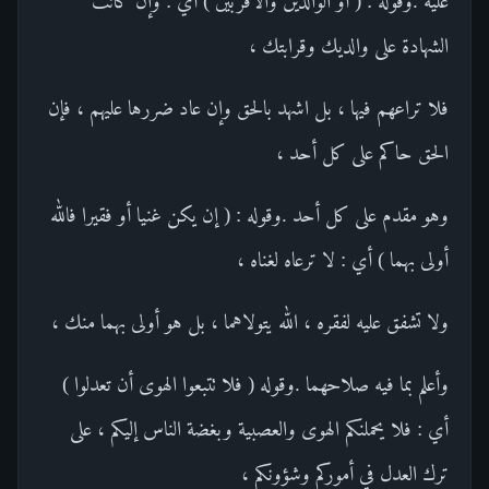
عليه .وقوله : ( أو الوالدين والأقربين ) أي : وإن كانت
الشهادة على والديك وقرابتك ،
فلا تراعهم فيها ، بل اشهد بالحق وإن عاد ضررها عليهم ، فإن
الحق حاكم على كل أحد ،
وهو مقدم على كل أحد .وقوله : ( إن يكن غنيا أو فقيرا فالله
أولى بهما ) أي : لا ترعاه لغناه ،
ولا تشفق عليه لفقره ، الله يتولاهما ، بل هو أولى بهما منك ،
وأعلم بما فيه صلاحهما .وقوله ( فلا تتبعوا الهوى أن تعدلوا )
أي : فلا يحملنكم الهوى والعصبية وبغضة الناس إليكم ، على
ترك العدل في أموركم وشؤونكم ،