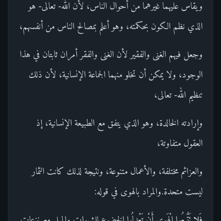
ويقاس عليهما غيرهما من أحوال الناس، لأن الله- تعالى- هو
الذي نظم الكون بحكمته، وهو أعلم بمصالح الناس من أنفسهم،
وجعل فيهم الغنى والفقير لأن الغنى والفقر أمران ثابتان في هذا
الوجود، ولا يمكن أن تخلو منهما الجماعة الإنسانية، لأن ذلك
تنظيم الله- تعالى،
وإرادته الخالدة، وهو الذي يتفق مع الطبيعة الإنسانية، إذ
العقول متفاوتة،
والعزائم مختلفة، والأعمال متنوعة، ونتيجة لذلك كانت الثمار
ليست متحدة.والمراد بالهوى في قوله:
فَلا تَتَّبِعُوا الْهَوى أَنْ تَعْدِلُوا الخضوع للشهوات والميل مع نزعات