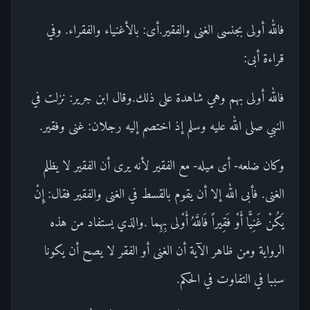
فالله أولى بجنسى الغنى والفقير.أى: بالأغنياء والفقراء. وفي
قراءة أبى:
فالله أولى بهم وهي شاهدة على ذلك.وقال ابن جرير: نزلت في
النبي صلى الله عليه وسلم إذ اختصم إليه رجلان: غنى وفقير.
وكان ضلعه- أى ميله- مع الفقير لأنه يرى أن الفقير لا يظلم
الغنى. فأبى الله إلا أن يقوم بالقسط في الغنى والفقير فقال: إِنْ
يَكُنْ غَنِيًّا أَوْ فَقِيراً فَاللَّهُ أَوْلى بِهِما .والذي يستفاد من هذه
الرواية ومن ظاهر الآية أن الغنى أو الفقر لا يصح أن يكونا
سببا في التفاوت في الحكم.