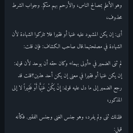
وهو الأعلم بمصالح الناس، والأرحم بهم منكم. وجواب الشرط
محذوف،
أى: إن يكن المشهود عليه غنيا أو فقيرا فلا تتركوا الشهادة لأن
الشهادة في مصلحتهما.قال صاحب الكشاف: فإن قلت:
لم ثنى الضمير في «أولى بهما» وكان حقه أن يوحد لأن قوله:
إن يكن غنيا أو فقيرا في معنى إن يكن أحد هذين؟قلت قد
رجع الضمير إلى ما دل عليه قوله: إِنْ يَكُنْ غَنِيًّا أَوْ فَقِيراً لا إلى
المذكور،
فلذلك ثنى ولم يفرد، وهو جنس الغنى وجنس الفقير. فكأنه
قيل: