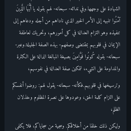
الشهادة على وجهها.وفي ندائه- سبحانه- لهم بقوله يا أَيُّهَا الَّذِينَ
آمَنُوا تنبيه إلى الأمر الخير الذي ناداهم من أجله ودعاهم إلى
تنفيذه وهو التزام العدالة في كل أمورهم، وتحريك لعاطفة
الإيمان في قلوبهم بمقتضى وصفهم- بهذه الصفة الجليلة.وعبر-
سبحانه- بقوله كُونُوا قَوَّامِينَ بصيغة المبالغة الدالة على الكثرة
والمداومة على الشيء، لتمكين صفة العدالة في نفوسهم،
وترسيخها في قلوبهم.فكأنه- سبحانه- يقول لهم: روضوا أنفسكم
على التزام كلمة الحق، وعودوها على نصرة المظلوم وخذلان
الظلم،
وليكن ذلك خلقا من أخلاقكم. وسجية من سجاياكم، فلا يكفى