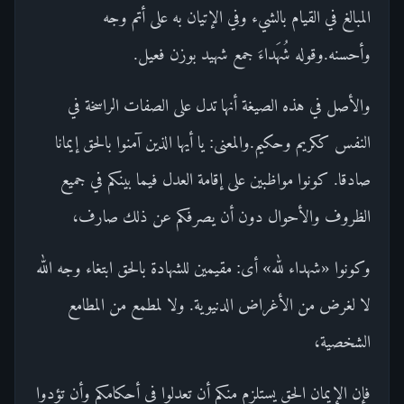
المبالغ في القيام بالشيء وفي الإتيان به على أتم وجه
وأحسنه.وقوله شُهَداءَ جمع شهيد بوزن فعيل.
والأصل في هذه الصيغة أنها تدل على الصفات الراسخة في
النفس ككريم وحكيم.والمعنى: يا أيها الذين آمنوا بالحق إيمانا
صادقا. كونوا مواظبين على إقامة العدل فيما بينكم في جميع
الظروف والأحوال دون أن يصرفكم عن ذلك صارف،
وكونوا «شهداء لله» أى: مقيمين للشهادة بالحق ابتغاء وجه الله
لا لغرض من الأغراض الدنيوية. ولا لمطمع من المطامع
الشخصية،
فإن الإيمان الحق يستلزم منكم أن تعدلوا في أحكامكم وأن تؤدوا