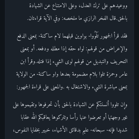
ووعيدهم على ترك العدل، وعلى الامتناع عن الشهادة
بالحق.قال الفخر الرازي ما ملخصه: وفي الآية قراءتان.
فقد قرأ الجمهور تَلْوُوا- بواوين قبلهما لام ساكنة- بمعنى الدفع
والإعراض من قولهم: لواه حقه إذا مطله ودفعه. أو بمعنى
التحريف والتبديل من قولهم لوى الشيء إذا فتله.وقرأ ابن
عامر وحمزة تلوا بلام مضمومة بعدها واو ساكنة- من الولاية
بمعنى مباشرة الشيء والاشتغال به .والمعنى على قراءة الجمهور:
وإن تلووا ألسنتكم عن الشهادة بالحق بأن تحرفوها وتقيموها على
غير وجهتها أو تعرضوا عنها رأسا وتتركوها يعاقبكم الله عقابا
شديدا فإنه- سبحانه- عليم بدقائق الأشياء، خبير بخفايا النفوس،