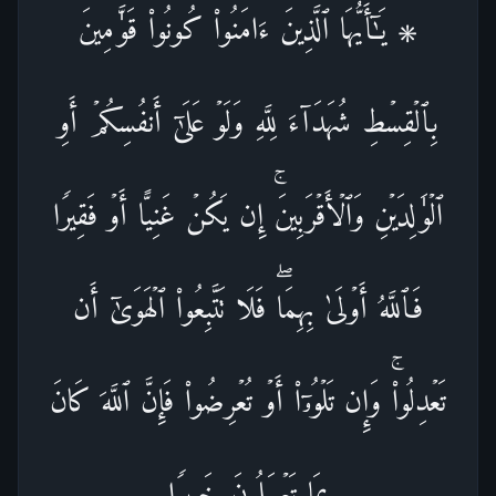
۞ یَـٰۤأَیُّهَا ٱلَّذِینَ ءَامَنُوا۟ كُونُوا۟ قَوَّ ٰ⁠مِینَ
بِٱلۡقِسۡطِ شُهَدَاۤءَ لِلَّهِ وَلَوۡ عَلَىٰۤ أَنفُسِكُمۡ أَوِ
ٱلۡوَ ٰ⁠لِدَیۡنِ وَٱلۡأَقۡرَبِینَۚ إِن یَكُنۡ غَنِیًّا أَوۡ فَقِیرࣰا
فَٱللَّهُ أَوۡلَىٰ بِهِمَاۖ فَلَا تَتَّبِعُوا۟ ٱلۡهَوَىٰۤ أَن
تَعۡدِلُوا۟ۚ وَإِن تَلۡوُۥۤا۟ أَوۡ تُعۡرِضُوا۟ فَإِنَّ ٱللَّهَ كَانَ
بِمَا تَعۡمَلُونَ خَبِیرࣰا