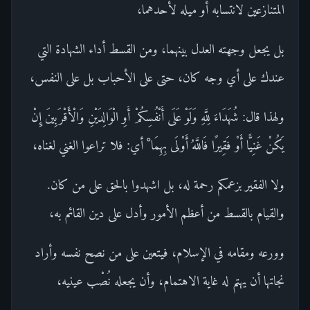
المتنازعين لانتسابه أو ميله لأحدهما،
بل يجعل وجهته العدل بينهما، ومن القسط أداء الشهادة التي
عندك على أي وجه كان، حتى على الأحباب بل على النفس،
ولهذا قال: شُهَدَاءَ لِلَّهِ وَلَوْ عَلَى أَنْفُسِكُمْ أَوِ الْوَالِدَيْنِ وَالْأَقْرَبِينَ إِنْ
يَكُنْ غَنِيًّا أَوْ فَقِيرًا فَاللَّهُ أَوْلَى بِهِمَا ْ أي: فلا تراعوا الغني لغناه،
ولا الفقير بزعمكم رحمة له، بل اشهدوا بالحق على من كان.
والقيام بالقسط من أعظم الأمور وأدل على دين القائم به،
وورعه ومقامه في الإسلام، فيتعين على من نصح نفسه وأراد
نجاتها أن يهتم له غاية الاهتمام، وأن يجعله نُصْب عينيه،