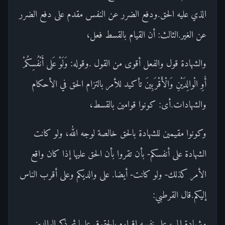
الذي عليه الحق.ودفع الضرر عن النفس مقدم على دفع الضرر
عن الغير.الثالث: أن القيام بالقسط فعل،
والشهادة قول والفعل أقوى من القول .وقوله: وَلَوْ عَلى أَنْفُسِكُمْ
أَوِ الْوالِدَيْنِ وَالْأَقْرَبِينَ تأكيد للأمر بالتزام الحق في الأحكام
والشهادات.أى: كونوا قوامين بالقسط،
وكونوا مقيمين للشهادة بالحق خالصة لوجه الله، ولو كانت
الشهادة على أنفسكم- بأن تقروا بأن الحق عليها إذا كان واقع
الأمر كذلك- ولو كانت- أيضا. على والديكم وعلى أقرب الناس
إليكم.قال القرطبي:
وشهادة المرء على نفسه إقراره بالحقوق عليها ثم ذكر الوالدين