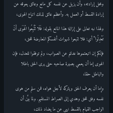
ومحل إرادته، وأن يزيل عن نفسه كل مانع وعائق يعوقه عن
إرادة القسط أو العمل به. وأعظم عائق لذلك اتباع الهوى،
ولهذا نبه تعالى على إزالة هذا المانع بقوله: فَلَا تَتَّبِعُوا الْهَوَى أَنْ
تَعْدِلُوا ْ أي: فلا تتبعوا شهوات أنفسكم المعارضة للحق،
فإنكم إن اتبعتموها عدلتم عن الصواب، ولم توفقوا للعدل، فإن
الهوى إما أن يعمي بصيرة صاحبه حتى يرى الحق باطلا
والباطل حقا،
وإما أن يعرف الحق ويتركه لأجل هواه، فمن سلم من هوى
نفسه وفق للحق وهدي إلى الصراط المستقيم. ولما بيَّن أن
الواجب القيام بالقسط نهى عن ما يضاد ذلك،