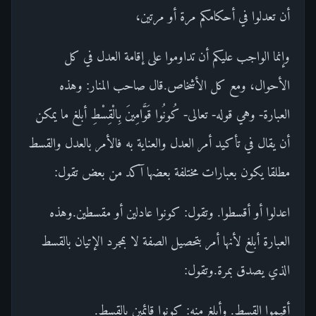
أن تعدلوا في أحكامكم مرة أو مرتين،
وإنما الواجب عليكم أن تداوموا على إقامة العدل في كل
الأحوال، ومع كل الأشخاص.قال صاحب المنار: وهذه
العبارة- وهي قوله- تعالى- كُونُوا قَوَّامِينَ بِالْقِسْطِ أبلغ ما يمكن
أن يقال في تأكيد أمر العدل والعناية به فالأمر بالعدل والقسط
مطلقا يكون بعبارات مختلفة بعضها آكد من بعض تقول:
اعدلوا أو أقسطوا. وتقول: كونوا عادلين أو مقسطين.وهذه
العبارة أبلغ لأنها أمر بتحصيل الصفة لا بمجرد الإتيان بالقسط
الذي يصدق بمرة.وتقول:
أقيموا القسط. وأبلغ منه: كونوا قائمين بالقسط.