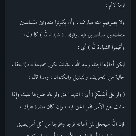
لومة لائم ،
ولا يصرفهم عنه صارف ، وأن يكونوا متعاونين متساعدين
متعاضدين متناصرين فيه .وقوله : ( شهداء لله ) كما قال (
وأقيموا الشهادة لله ) أي :
ليكن أداؤها ابتغاء وجه الله ، فحينئذ تكون صحيحة عادلة حقا ،
خالية من التحريف والتبديل والكتمان ; ولهذا قال :
( ولو على أنفسكم ) أي : اشهد الحق ولو عاد ضررها عليك وإذا
سئلت عن الأمر فقل الحق فيه ، وإن كان مضرة عليك ،
فإن الله سيجعل لمن أطاعه فرجا ومخرجا من كل أمر يضيق