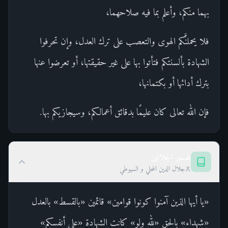
بهما منكم، وأعلم بما فيه صلاحهما،
فلا يحملنَّكم الهوى والتعصب على ترك العدل، وإن تحرفوا
الشهادة بألسنتكم فتأتوا بها على غير حقيقتها، أو تعرضوا عنها
بترك أدائها أو بكتمانها،
فإن الله تعالى كان عليمًا بدقائق أعمالكم، وسيجازيكم بها.
تفسير الجلالين
جلال الدين المحلي و السيوطي
«يا أيها الذين آمنوا كونوا قوامين» قائمين «بالقسط» بالعدل
«شهداء» بالحق «لله ولو» كانت الشهادة «على أنفسكم»