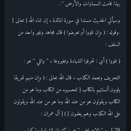
بهذا قامت السماوات والأرض " .
وسيأتي الحديث مسندا في سورة المائدة ، إن شاء الله [ تعالى ]
.وقوله : ( وإن تلووا أو تعرضوا ) قال مجاهد وغير واحد من
السلف :
( تلووا ) أي : تحرفوا الشهادة وتغيروها ، " واللي " هو :
التحريف وتعمد الكذب ، قال الله تعالى : ( وإن منهم لفريقا
يلوون ألسنتهم بالكتاب [ لتحسبوه من الكتاب وما هو من
الكتاب ويقولون هو من عند الله وما هو من عند الله ويقولون
على الله الكذب وهم يعلمون ] ) [ آل عمران :
78 ] . و " الإعراض " هو : كتمان الشهادة وتركها ،