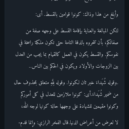
وأبلغ من هذا وذاك: كونوا قوامين بالقسط. أى:
لتكن المبالغة والعناية بإقامة القسط على وجهه صفة من
صفاتكم، بأن تتحروه بالدقة التامة حتى تكون ملكة راسخة في
نفوسكم. والقسط يكون في العمل كالقيام بما يجب من العدل
بين الزوجات والأولاد ويكون في الحكم بين الناس..
.وقوله شُهَداءَ خبر ثان لكونوا. وقوله لِلَّهِ متعلق بمحذوف حال
من ضمير شُهَداءَ.أى: كونوا ملازمين للعدل في كل أموركم
وكونوا مقيمين للشهادة على وجهها حالة كونها لوجه الله،
لا لعرض من أعراض الدنيا.قال الفخر الرازي: وإنما قدم-