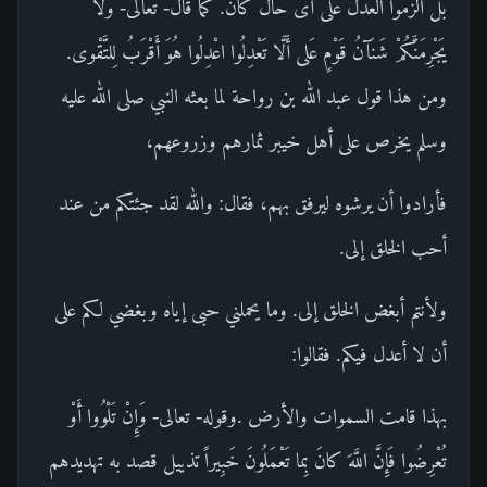
بل الزموا العدل على أى حال كان. كما قال- تعالى- وَلا
يَجْرِمَنَّكُمْ شَنَآنُ قَوْمٍ عَلى أَلَّا تَعْدِلُوا اعْدِلُوا هُوَ أَقْرَبُ لِلتَّقْوى.
ومن هذا قول عبد الله بن رواحة لما بعثه النبي صلى الله عليه
وسلم يخرص على أهل خيبر ثمارهم وزروعهم،
فأرادوا أن يرشوه ليرفق بهم، فقال: والله لقد جئتكم من عند
أحب الخلق إلى.
ولأنتم أبغض الخلق إلى. وما يحملني حبى إياه وبغضي لكم على
أن لا أعدل فيكم. فقالوا:
بهذا قامت السموات والأرض .وقوله- تعالى- وَإِنْ تَلْوُوا أَوْ
تُعْرِضُوا فَإِنَّ اللَّهَ كانَ بِما تَعْمَلُونَ خَبِيراً تذييل قصد به تهديدهم