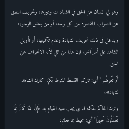
وهو لي اللسان عن الحق في الشهادات وغيرها، وتحريف النطق
عن الصواب المقصود من كل وجه، أو من بعض الوجوه،
ويدخل في ذلك تحريف الشهادة وعدم تكميلها، أو تأويل
الشاهد على أمر آخر، فإن هذا من اللي لأنه الانحراف عن
الحق.
أَوْ تُعْرِضُوا ْ أي: تتركوا القسط المنوط بكم، كترك الشاهد
لشهادته،
وترك الحاكم لحكمه الذي يجب عليه القيام به. فَإِنَّ اللَّهَ كَانَ بِمَا
تَعْمَلُونَ خَبِيرًا ْ أي: محيط بما فعلتم،