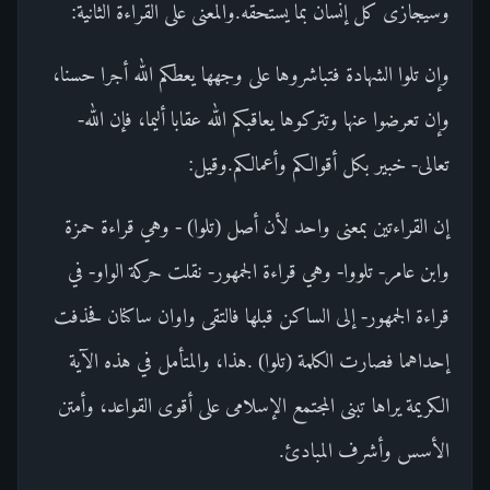
وسيجازى كل إنسان بما يستحقه.والمعنى على القراءة الثانية:
وإن تلوا الشهادة فتباشروها على وجهها يعطكم الله أجرا حسنا،
وإن تعرضوا عنها وتتركوها يعاقبكم الله عقابا أليما، فإن الله-
تعالى- خبير بكل أقوالكم وأعمالكم.وقيل:
إن القراءتين بمعنى واحد لأن أصل (تلوا) - وهي قراءة حمزة
وابن عامر- تلووا- وهي قراءة الجمهور- نقلت حركة الواو- في
قراءة الجمهور- إلى الساكن قبلها فالتقى واوان ساكنان فحذفت
إحداهما فصارت الكلمة (تلوا) .هذا، والمتأمل في هذه الآية
الكريمة يراها تبنى المجتمع الإسلامى على أقوى القواعد، وأمتن
الأسس وأشرف المبادئ.