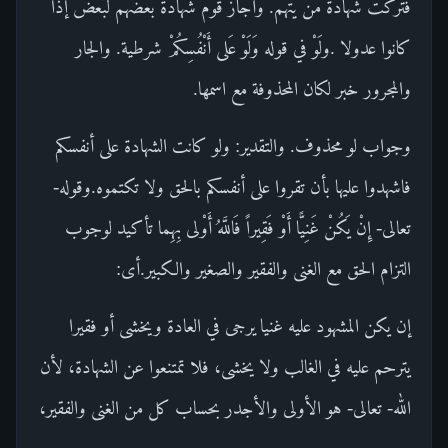
فتركت شهادة من يتهم. وأجاز قوم شهادة بعضهم لبعض إذا
كانوا عدولا .ولَوْ في قوله وَلَوْ عَلى أَنْفُسِكُمْ شرطية. والجار
والمجرور خبر لكان المحذوفة مع اسمها.
وجواب لو محذوف. والتقدير: ولو كانت الشهادة على أنفسكم
فاشهدوا عليها بأن تقروا على أنفسكم بالحق ولا تكتموه.وقوله-
تعالى- إِنْ يَكُنْ غَنِيًّا أَوْ فَقِيراً فَاللَّهُ أَوْلى بِهِما تأكيد لوجوب
التزام الحق مع الغنى والفقير والصغير والكبير.أى:
إن يكن المشهود عليه غنيا يرجى في العادة ويخشى أو فقيرا
يترحم عليه في الغالب ولا يخشى، فلا تمتنعوا عن الشهادة، لأن
الله- تعالى- هو الأولى والأجدر بحساب كل من الغنى والفقير،