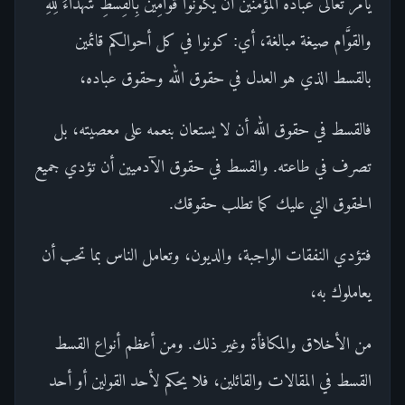
يأمر تعالى عباده المؤمنين أن يكونوا قَوَّامِينَ بِالْقِسْطِ شُهَدَاءَ لِلَّهِ ْ
والقوَّام صيغة مبالغة، أي: كونوا في كل أحوالكم قائمين
بالقسط الذي هو العدل في حقوق الله وحقوق عباده،
فالقسط في حقوق الله أن لا يستعان بنعمه على معصيته، بل
تصرف في طاعته. والقسط في حقوق الآدميين أن تؤدي جميع
الحقوق التي عليك كما تطلب حقوقك.
فتؤدي النفقات الواجبة، والديون، وتعامل الناس بما تحب أن
يعاملوك به،
من الأخلاق والمكافأة وغير ذلك. ومن أعظم أنواع القسط
القسط في المقالات والقائلين، فلا يحكم لأحد القولين أو أحد