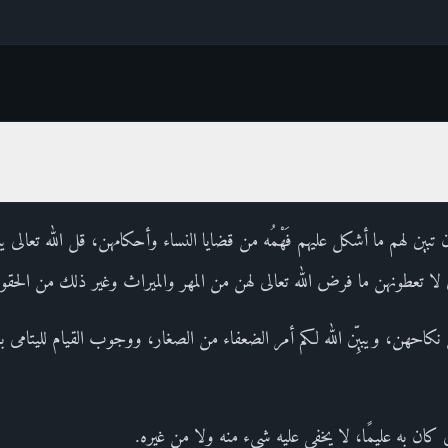
تبين لهم ما أشكل عليهم فَهْمُه من قضايا النساء وأحكامهن، قل الله تعالى يبي
تي لا تعطونهن ما فرض الله تعالى لهن من المهر والميراث وغير ذلك من الحق
احهن، ويبيِّن الله لكم أمر الضعفاء من الصغار، ووجوب القيام لليتامى با
ى كان به عليمًا، لا يخفى عليه شيء منه ولا من غيره.