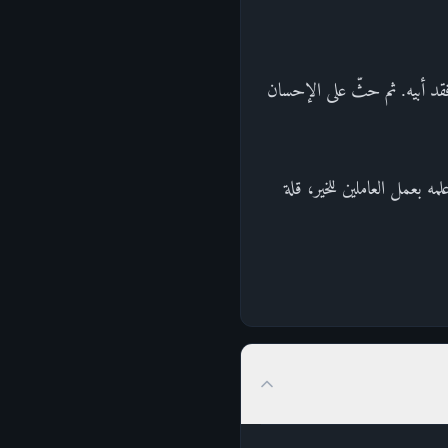
قد أبيه. ثم حثّ على الإحسان
اط علمه بعمل العاملين للخير، قلة