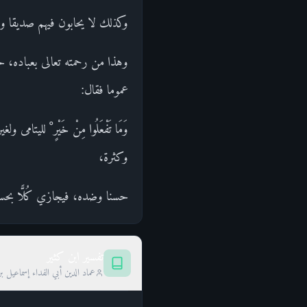
وكذلك لا يحابون فيهم صديقا ول
وهذا من رحمته تعالى بعباده، 
عموما فقال:
وَمَا تَفْعَلُوا مِنْ خَيْرٍ ْ لليتام
وكثرة،
حسنا وضده، فيجازي كُلًّا بحس
تفسير ابن كثير
عماد الدين أبي الفداء إسماعيل ب