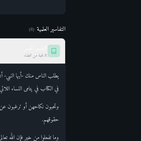
التفاسير العلمية
)
8
(
التفسير الميسر
نخبة من العلماء
يطلب الناس منك -أيها النبي- أن 
في الكتاب في يتامى النساء اللا
وتحبون نكاحهن أو ترغبون عن نك
حقوقهم.
وما تفعلوا من خير فإن الله تعال