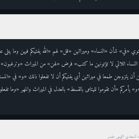
 «في» شأن «النساء» وميراثهن «قل» لهم «الله يفتيكم فيهن وما يتلى علي
ى النساء اللاتي لا تؤتونهن ما كتب» فرض «لهن» من الميراث «وترغبون» أي
أن يتزوجن طمعا في ميراثهن أي يفتيكم أن لا تفعلوا ذلك «و» في «الم
يأمركم «أن تقوموا لليتامى بالقسط» بالعدل في الميراث والمهر «وما تفعلوا
ه السعدي التميمي مفسر