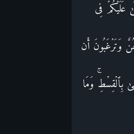
َىٰ عَلَیۡكُمۡ فِی
ُنَّ وَتَرۡغَبُونَ أَن
َىٰ بِٱلۡقِسۡطِۚ وَمَا