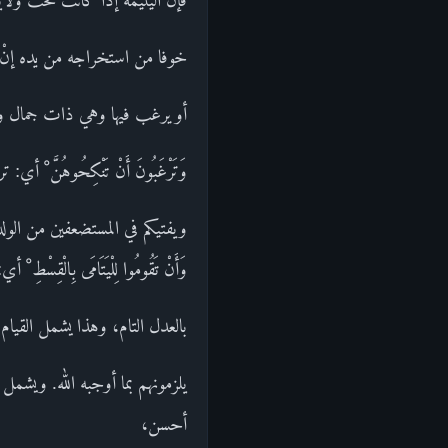
خوفا من استخراجه من يده إنْ ز
أو يرغب فيها وهي ذات جمال و
وَتَرْغَبُونَ أَنْ تَنْكِحُوهُنَّ ْ أ
ويفتيكم في المستضعفين من الول
وَأَنْ تَقُومُوا لِلْيَتَامَى بِالْقِسْطِ ْ أي:
بالعدل التام، وهذا يشمل القيام 
يلزمونهم بما أوجبه الله. ويشمل 
أحسن،