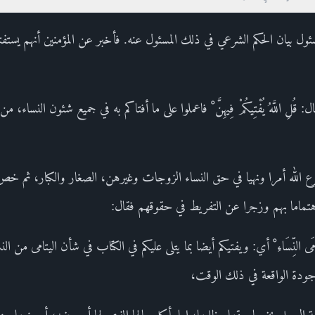
ول بيان الحكم الشرعي في ذلك المسئول عنه. فأخبر عن المؤمنين أنهم يستفت
قُلِ اللَّهُ يُفْتِيكُمْ فِيهِنَّ ْ فاعملوا على ما أفتاكم به في جميع شئون النساء
 الله أمرا ونهيا في حق النساء الزوجات وغيرهن، الصغار والكبار، ثم خص 
هتماما بهم وزجرا عن التفريط في حقوقهم فقال:
فِي يَتَامَى النِّسَاءِ ْ أي: ويفتيكم أيضا بما يتلى عليكم في الكتاب في شأن اليتامى من النساء. ا
لموجودة الواقعة في ذلك الوقت،
الرجل بخسها حقها وظلمها، إما بأكل مالها الذي لها أو بعضه، أو منعها من ال