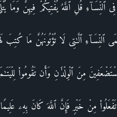
ِی ٱلنِّسَاۤءِۖ قُلِ ٱللَّهُ یُفۡتِیكُمۡ فِیهِنَّ وَمَا یُتۡل
َى ٱلنِّسَاۤءِ ٱلَّـٰتِی لَا تُؤۡتُونَهُنَّ مَا كُتِبَ لَه
تَضۡعَفِینَ مِنَ ٱلۡوِلۡدَ ٰ⁠نِ وَأَن تَقُومُوا۟ لِلۡیَتَـٰم
تَفۡعَلُوا۟ مِنۡ خَیۡرࣲ فَإِنَّ ٱللَّهَ كَانَ بِهِۦ عَلِیمࣰا