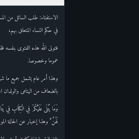
الاستفتاء: طلب السائل من المسئ
في حكم النساء المتعلق بهم،
فتولى الله هذه الفتوى بنفسه فقال: 
عموما وخصوصا.
وهذا أمر عام يشمل جميع ما شرع
بالضعاف من اليتامى والولدان ا
وَمَا يُتْلَى عَلَيْكُمْ فِي الْكِتَابِ 
لَهُنَّ ْ وهذا إخبار عن الحالة ا
فإن اليتيمة إذا كانت تحت ولاية 