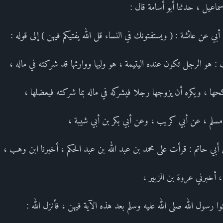
ماعيل ، حدثنا أبو أسامة قال :
ي عن عائشة : ( ويستفتونك في النساء قل الله يفتيكم فيهن ) إلى قوله :
 هو الرجل تكون عنده اليتيمة ، هو وليها ووارثها قد شركته في ماله ،
ا ، ويكره أن يزوجها رجلا فيشركه في ماله بما شركته فيعضلها ،
مسلم ، عن أبي كريب ، وعن أبي بكر بن أبي شيبة ،
أبي حاتم : قرأت على محمد بن عبد الله بن عبد الحكم ، أخبرنا ابن وهب ،
أخبرني عروة بن الزبير ،
ا رسول الله صلى الله عليه وسلم بعد هذه الآية فيهن ، فأنزل الله :