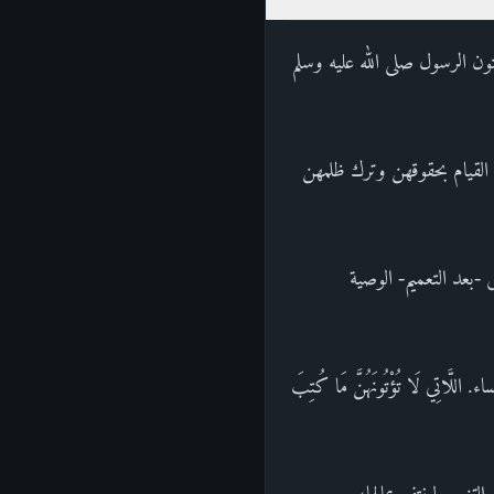
ون الرسول صلى الله عليه وسلم
، من القيام بحقوقهن وترك ظلمهن
-بعد التعميم- الوصية
للَّاتِي لَا تُؤْتُونَهُنَّ مَا كُتِبَ
تزوج لينتفع بمالها،