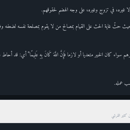
ا غيره، في تزوج وغيره، على وجه الهضم لحقوقهم.
حيث حثّ غاية الحث على القيام بمصالح من لا يقوم بمصلحة نفسه لضعفه وف
ى ولغيرهم سواء كان الخير متعديا أو لازما فَإِنَّ اللَّهَ كَانَ بِهِ عَلِيمًا ْ أي: قد أح
ب عمله.
ن كثير القرشي