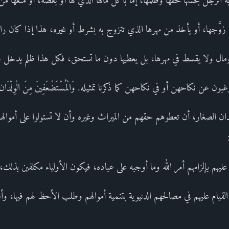
وَّجها، أو يأخذ من مهرها الذي تتزوج به بشرط أو غيره، هذا إذا كان راغب
مال ولا يقسط في مهرها، بل يعطيها دون ما تستحق، فكل هذا ظلم يدخل ت
ي: ترغبون عن نكاحهن أو في نكاحهن كما ذكرنا تمثيله. وَالْمُسْتَضْعَفِينَ مِنَ الْوِلْدَا
دان الصغار، أن تعطوهم حقهم من الميراث وغيره وأن لا تستولوا على أموالهم
عليهم بإلزامهم أمر الله وما أوجبه على عباده، فيكون الأولياء مكلفين بذلك،
القيام عليهم في مصالحهم الدنيوية بتنمية أموالهم وطلب الأحظ لهم فيها، وأن