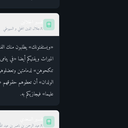
تفسير الجلالين
جلال الدين المحلي و السيوطي
«ويستفتونك» يطلبون منك الفتوي
الميراث ويفتيكم أيضا «في يتام
تنكحوهن» لدمامتهن وتعضلوهن 
الولدان» أن تعطوهم حقوقهم «و» 
عليما» فيجازيكم به.
تفسير السعدي
عبد الرحمن بن ناصر بن عبد الل