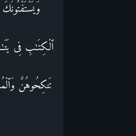
وَیَسۡتَفۡتُونَكَ ف
ٱلۡكِتَـٰبِ فِی یَتَـٰم
تَنكِحُوهُنَّ وَٱلۡمُسۡ