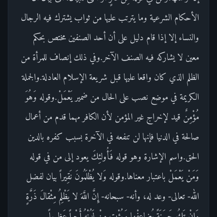
الأحكام الشرعية وما يترتب عليها من ثواب يشترك فيه الرجال
والنساء إلا إذا قام دليل على أن أحد الصنفين مختص بحكم
معين لا يشاركه فيه الصنف الآخر.وفي ذلك إنصاف للمرأة من
الظلم الذي كان واقعا عليها قبل شريعة الإسلام العادلة.والجملة
الكريمة في موضع نصب على الحال من ضمير يَعْمَلْ.وقوله وَهُوَ
مُؤْمِنٌ قيد لإخراج غير المؤمن لأن الكافر مهما قدم من أعمال
صالحة في الدنيا فإنها لن تنفعه في الآخرة بسبب كفره بالدين
الحق.واسم الإشارة وهو قوله فَأُولئِكَ يعود إلى من في قوله
وَمَنْ يَعْمَلْ باعتبار معناها.وقوله وَلا يُظْلَمُونَ نَقِيراً بيان لفضل
الله- تعالى- وعد له، وأنه- سبحانه- إِنَّ اللَّهَ لا يَظْلِمُ مِثْقالَ ذَرَّةٍ
وَإِنْ تَكُ حَسَنَةً يُضاعِفْها وَيُؤْتِ مِنْ لَدُنْهُ أَجْراً عَظِيماً.