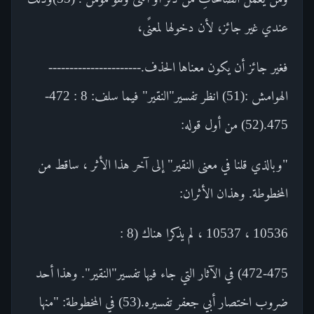
عندي غير جائز، لأن دخولها لمعنًى،
فغير جائز أن يكون معناها الحذف.----------------------
الهوامش :(51) انظر تفسير"النقير" فيما سلف: 8 : 472-
475.(52) من أول قوله:
"وبالذي قلنا في معنى النقير" إلى آخر هذا الأثر ، ساقط من
المخطوطة. وهذان الأثران:
10536 ، 10537 ، لم يذكرا هناك (8 :
472-475) في الآثار التي جاء فيها تفسير"النقير". وهذا أحد
ضروب اختصار أبي جعفر تفسيره.(53) في المخطوطة: "منها