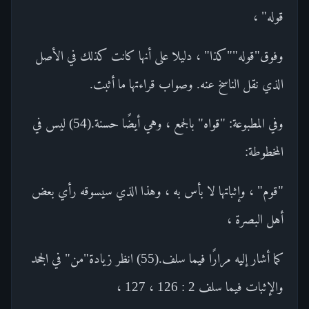
قوله" ،
وفوق"قوله""كذا" ، دليلا على أنها كانت كذلك في الأصل
الذي نقل الناسخ عنه. وصواب قراءتها ما أثبت.
وفي المطبوعة: "قواه" بالجمع ، وهي أيضًا حسنة.(54) ليس في
المخطوطة:
"قوم" ، وإثباتها لا بأس به ، وهذا الذي سيسوقه رأي بعض
أهل البصرة ،
كما أشار إليه مرارًا فيما سلف.(55) انظر زيادة"من" في الجحد
والإثبات فيما سلف 2 : 126 ، 127 ،