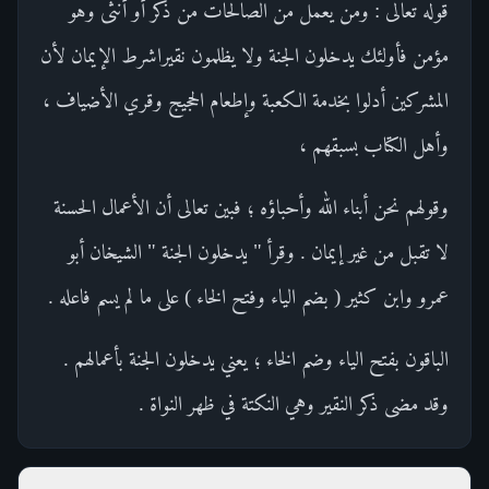
قوله تعالى : ومن يعمل من الصالحات من ذكر أو أنثى وهو
مؤمن فأولئك يدخلون الجنة ولا يظلمون نقيراشرط الإيمان لأن
المشركين أدلوا بخدمة الكعبة وإطعام الحجيج وقري الأضياف ،
وأهل الكتاب بسبقهم ،
وقولهم نحن أبناء الله وأحباؤه ؛ فبين تعالى أن الأعمال الحسنة
لا تقبل من غير إيمان . وقرأ " يدخلون الجنة " الشيخان أبو
عمرو وابن كثير ( بضم الياء وفتح الخاء ) على ما لم يسم فاعله .
الباقون بفتح الياء وضم الخاء ؛ يعني يدخلون الجنة بأعمالهم .
وقد مضى ذكر النقير وهي النكتة في ظهر النواة .