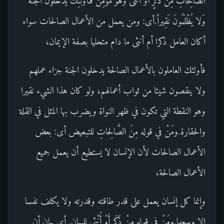
الصَّالِحاتِ مِنْ ذَكَرٍ أَوْ أُنْثى وَهُوَ مُؤْمِنٌ فَأُولئِكَ يَدْخُلُونَ الْجَنَّةَ
وَلا يُظْلَمُونَ نَقِيراً.أى: ومن يعمل من الأعمال الصالحات سواء
أكان العامل ذكرا أم أنثى ما دام متحليا بصفة الإيمان،
فأولئك العاملون بالأعمال الصالحة يدخلون الجنة جزاء عملهم
ولا ينقصون شيئا من ثواب أعمالهم، ولو كان هذا الشيء نقيرا
وهو النقطة التي تكون في ظهر النواة ويضرب بها المثل في القلة
والحقارة.ومَنْ في قوله مِنَ الصَّالِحاتِ للتبعيض أى: بعض
الأعمال الصالحات لأن الإنسان لا يستطيع أن يعمل جميع
الأعمال الصالحة،
وإنما كل إنسان يعمل على قدر طاقته وقدرته ولا يكلف نفسا
إلا وسعها.ومَنْ في قوله مِنْ ذَكَرٍ أَوْ أُنْثى للبيان. أى بيان أن