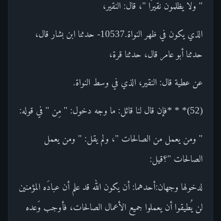
" ولا يظلمون نقيرًا "، قال: النقير،
الذي يكون في ظهر النواة.10537- حدثنا ابن بشار قال،
حدثنا أبو عامر قال، حدثنا قرة،
عن عطية قال: النقير، الذي في وسط النواة.
(52)* * *فإن قال لنا قائل: ما وجه دخول: " مِن " في قوله:
" ومن يعمل من الصالحات "، ولم يقل: " ومن يعمل
الصالحات "؟قيل:
لدخولها وجهان:أحدهما: أن يكون الله قد علم أن عبادَه المؤمنين
لن يُطيقوا أن يعملوا جميع الأعمال الصالحات، فأوجب وَعده