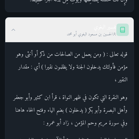
تفسير البغوي
الحسين بن مسعود البغوي أبو محمد
قوله تعالى : ( ومن يعمل من الصالحات من ذكر أو أنثى وهو
مؤمن فأولئك يدخلون الجنة ولا يظلمون نقيرا ) أي : مقدار
النقير ،
وهو النقرة التي تكون في ظهر النواة ، قرأ ابن كثير وأبو جعفر
وأهل البصرة وأبو بكر ( يدخلون ) بضم الياء وفتح الخاء هاهنا
وفي سورة مريم وحم المؤمن ، زاد أبو عمرو :