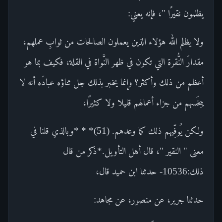
يظلمون نقيرًا "، فإنه يعني:
ولا يظلم الله هؤلاء الذين يعملون الصالحات من ثوابِ عملهم،
مقدارَ النُّقرة التي تكون في ظهر النَّواة في القلة، فكيف بما هو
أعظم من ذلك وأكثر؟ وإنما يخبر بذلك جل ثناؤه عبادَه أنه لا
يبخَسهم من جزاء أعمالهم قليلا ولا كثيرًا،
ولكن يُوفِّيهم ذلك كما وعدهم. (51)* * *وبالذي قلنا في
معنى " النقير "، قال أهل التأويل.*ذكر من قال
ذلك:10536- حدثنا ابن حميد قال،
حدثنا جرير، عن منصور، عن مجاهد: