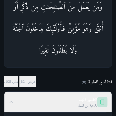
وَمَن یَعۡمَلۡ مِنَ ٱلصَّـٰلِحَـٰتِ مِن ذَكَرٍ أَوۡ
أُنثَىٰ وَهُوَ مُؤۡمِنࣱ فَأُو۟لَـٰۤىِٕكَ یَدۡخُلُونَ ٱلۡجَنَّةَ
وَلَا یُظۡلَمُونَ نَقِیرࣰا
التفاسير العلمية
|
عرض الكل
طي الكل
)
8
(
التفسير الميسر
نخبة من العلماء