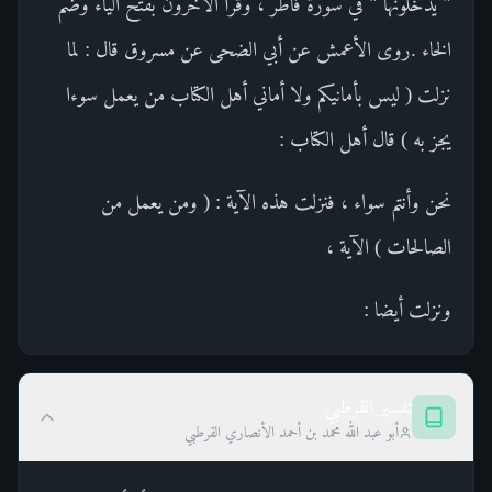
" يدخلونها " في سورة فاطر ، وقرأ الآخرون بفتح الياء وضم
الخاء .روى الأعمش عن أبي الضحى عن مسروق قال : لما
نزلت ( ليس بأمانيكم ولا أماني أهل الكتاب من يعمل سوءا
يجز به ) قال أهل الكتاب :
نحن وأنتم سواء ، فنزلت هذه الآية : ( ومن يعمل من
الصالحات ) الآية ،
ونزلت أيضا :
تفسير القرطبي
أبو عبد الله محمد بن أحمد الأنصاري القرطبي