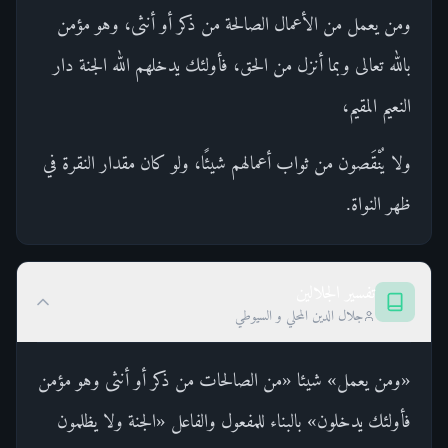
ومن يعمل من الأعمال الصالحة من ذكر أو أنثى، وهو مؤمن
بالله تعالى وبما أنزل من الحق، فأولئك يدخلهم الله الجنة دار
النعيم المقيم،
ولا يُنْقَصون من ثواب أعمالهم شيئًا، ولو كان مقدار النقرة في
ظهر النواة.
تفسير الجلالين
جلال الدين المحلي و السيوطي
«ومن يعمل» شيئا «من الصالحات من ذكر أو أنثى وهو مؤمن
فأولئك يدخلون» بالبناء للمفعول والفاعل «الجنة ولا يظلمون