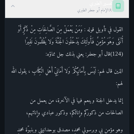
تفسير الطبري
الإمام أبو جعفر الطبري
القول في تأويل قوله : وَمَنْ يَعْمَلْ مِنَ الصَّالِحَاتِ مِنْ ذَكَرٍ أَوْ
أُنْثَى وَهُوَ مُؤْمِنٌ فَأُولَئِكَ يَدْخُلُونَ الْجَنَّةَ وَلا يُظْلَمُونَ نَقِيرًا
(124)قال أبو جعفر: يعني بذلك جل ثناؤه:
الذين قال لهم: لَيْسَ بِأَمَانِيِّكُمْ وَلا أَمَانِيِّ أَهْلِ الْكِتَابِ ، يقول الله
لهم:
إنما يدخل الجنة وينعم فيها في الآخرة، من يعمل من
الصالحات من ذكوركم وإناثكم، وذكور عبادي وإناثهم،
وهو مؤمن بي وبرسولي محمدٍ، مصدق بوحدانيتي وبنبوّة محمدٍ