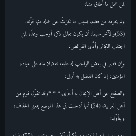
لمن عمل ما أطاق منها،
ولم يحرمه من فضله بسبب ما عجزتْ عن عمله منها قوّته.
(53)والآخر منهما: أن يكون تعالى ذكره أوجب وعدَه لمن
اجتنب الكبائر وأدَّى الفرائض،
وإن قصر في بعض الواجب له عليه، تفضلا منه على عباده
المؤمنين، إذ كان الفضل به أولى،
والصفح عن أهل الإيمان به أحرَى.* * *وقد تقوّل قوم من
أهل العربية، (54) أنها أدخلت في هذا الموضع بمعنى الحذف،
ويتأوّله:
ومن يعمل الصالحاتِ من ذكر أو أنثى وهو مؤمن . (55)وذلك