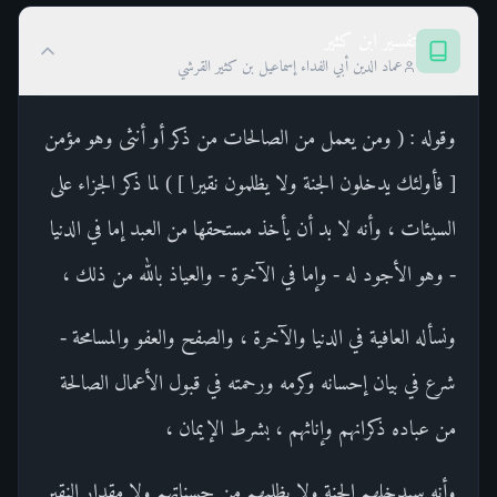
تفسير ابن كثير
عماد الدين أبي الفداء إسماعيل بن كثير القرشي
وقوله : ( ومن يعمل من الصالحات من ذكر أو أنثى وهو مؤمن
[ فأولئك يدخلون الجنة ولا يظلمون نقيرا ] ) لما ذكر الجزاء على
السيئات ، وأنه لا بد أن يأخذ مستحقها من العبد إما في الدنيا
- وهو الأجود له - وإما في الآخرة - والعياذ بالله من ذلك ،
ونسأله العافية في الدنيا والآخرة ، والصفح والعفو والمسامحة -
شرع في بيان إحسانه وكرمه ورحمته في قبول الأعمال الصالحة
من عباده ذكرانهم وإناثهم ، بشرط الإيمان ،
وأنه سيدخلهم الجنة ولا يظلمهم من حسناتهم ولا مقدار النقير