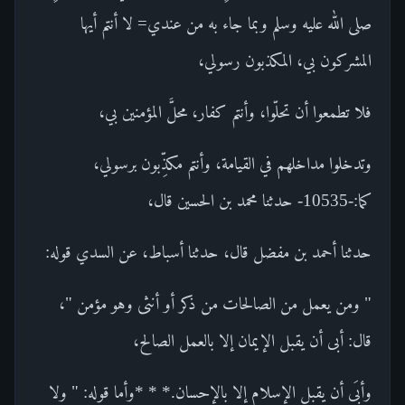
صلى الله عليه وسلم وبما جاء به من عندي= لا أنتم أيها
المشركون بي، المكذبون رسولي،
فلا تطمعوا أن تحلّوا، وأنتم كفار، محلَّ المؤمنين بي،
وتدخلوا مداخلهم في القيامة، وأنتم مكذِّبون برسولي،
كما:-10535- حدثنا محمد بن الحسين قال،
حدثنا أحمد بن مفضل قال، حدثنا أسباط، عن السدي قوله:
" ومن يعمل من الصالحات من ذكر أو أنثى وهو مؤمن "،
قال: أبى أن يقبل الإيمان إلا بالعمل الصالح،
وأبَى أن يقبل الإسلام إلا بالإحسان.* * *وأما قوله: " ولا