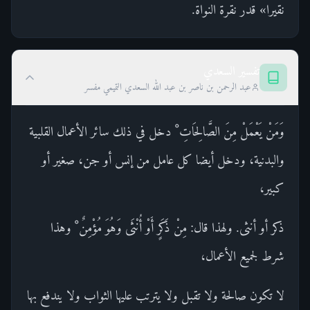
نقيرا» قدر نقرة النواة.
تفسير السعدي
عبد الرحمن بن ناصر بن عبد الله السعدي التميمي مفسر
وَمَنْ يَعْمَلْ مِنَ الصَّالِحَاتِ ْ دخل في ذلك سائر الأعمال القلبية
والبدنية، ودخل أيضا كل عامل من إنس أو جن، صغير أو
كبير،
ذكر أو أنثى. ولهذا قال: مِنْ ذَكَرٍ أَوْ أُنْثَى وَهُوَ مُؤْمِنٌ ْ وهذا
شرط لجميع الأعمال،
لا تكون صالحة ولا تقبل ولا يترتب عليها الثواب ولا يندفع بها