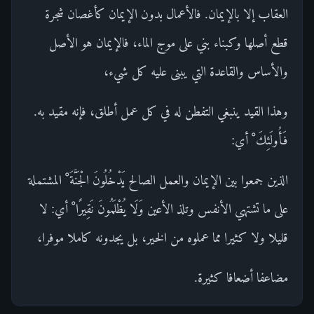
العقاب إلا بالإيمان. فالأعمال بدون الإيمان كأغصان شجرة
قطع أصلها وكبناء بني على موج الماء، فالإيمان هو الأصل
والأساس والقاعدة التي يبنى عليه كل شيء،
وهذا القيد ينبغي التفطن له في كل عمل أطلق، فإنه مقيد به.
فَأُولَئِكَ ْ أي:
الذين جمعوا بين الإيمان والعمل الصالح يَدْخُلُونَ الْجَنَّةَ ْ المشتملة
على ما تشتهي الأنفس وتلذ الأعين وَلَا يُظْلَمُونَ نَقِيرًا ْ أي: لا
قليلا ولا كثيرا مما عملوه من الخير، بل يجدونه كاملا موفرا،
مضاعفا أضعافا كثيرة.