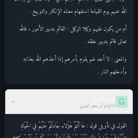
الله عنهم يوم القيامة استفهام معناه الإنكار والتوبيخ .
أم من يكون عليهم وكيلا الوكيل : القائم بتدبير الأمور ، فالله
تعالى قائم بتدبير خلقه .
والمعنى : لا أحد لهم يقوم بأمرهم إذا أخذهم الله بعذابه
وأدخلهم النار .
تفسير الطبري
الإمام أبو جعفر الطبري
القول في تأويل قوله : هَا أَنْتُمْ هَؤُلاءِ جَادَلْتُمْ عَنْهُمْ فِي الْحَيَاةِ