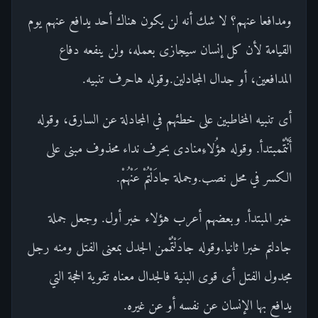
ومدافعا عنهم؟ لا شك أنه لن يكون هناك أحد يدافع عنهم يوم
القيامة لأن كل إنسان سيجازى بعمله، ولن ينفعه دفاع
المدافعين، أو جدال المجادلين.وقوله هاحرف تنبيه.
أى تنبيه المخاطبين على خطئهم في المجادلة عن السارق، وقوله
أَنْتُمْمبتدأ. وقوله هؤُلاءِمنادى بحرف نداء محذوف مبنى على
الكسر في محل نصب.وجملة جادَلْتُمْ عَنْهُمْ.
خبر المبتدأ. وبعضهم أعرب هؤلاء خبر أول. وجعل جملة
جادلتم خبرا ثانيا.وقوله جادَلْتُمْمن الجدل بمعنى الفتل ومنه رجل
مجدول الفتل أى قوى البنية فالجدال معناه تقوية الحجة التي
يدافع بها الإنسان عن نفسه أو عن غيره.