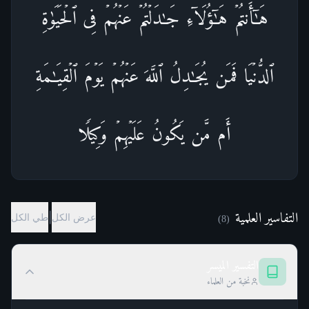
هَـٰۤأَنتُمۡ هَـٰۤؤُلَاۤءِ جَـٰدَلۡتُمۡ عَنۡهُمۡ فِی ٱلۡحَیَوٰةِ
ٱلدُّنۡیَا فَمَن یُجَـٰدِلُ ٱللَّهَ عَنۡهُمۡ یَوۡمَ ٱلۡقِیَـٰمَةِ
أَم مَّن یَكُونُ عَلَیۡهِمۡ وَكِیلࣰا
التفاسير العلمية
|
عرض الكل
طي الكل
)
8
(
التفسير الميسر
نخبة من العلماء