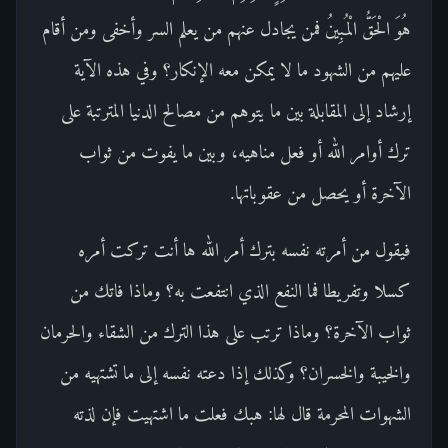
هُوَ الْحَقُّ الْمُبِينُ فمن يجادل عنهم من يعلم السر وأخفى ومن أقام
عليهم من الشهود ما لا يمكن معه الإنكار؟ وفي هذه الآية
إرشاد إلى المقابلة بين ما يتوهم من مصالح الدنيا المترتبة على
ترك أوامر الله أو فعل مناهيه، وبين ما يفوت من ثواب
الآخرة أو يحصل من عقوباتها.
فيقول من أمرته نفسه بترك أمر الله ها أنت تركت أمره
كسلا وتفريطا فما النفع الذي انتفعت به؟ وماذا فاتك من
ثواب الآخرة؟ وماذا ترتب على هذا الترك من الشقاء والحرمان
والخيبة والخسران؟ وكذلك إذا دعته نفسه إلى ما تشتهيه من
الشهوات المحرمة قال لها: هبك فعلت ما اشتهيت فإن لذته