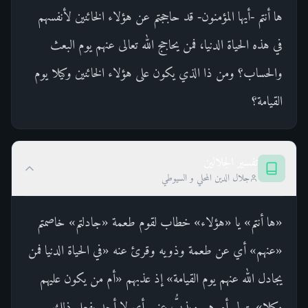
ها أنتم -أيها المؤمنون- قد حاججتم عن هؤلاء الخائنين لأنفسهم
في هذه الحياة الدنيا، فمن يحاجج الله تعالى عنهم يوم البعث
والحساب؟ ومن ذا الذي يكون على هؤلاء الخائنين وكيلا يوم
القيامة؟
تفسير الجلالين
جلال الدين المحلي و السيوطي
«ها أنتم» يا «هؤلاء» خطاب لقوم طعمة «جادلتم» خاصمتم
«عنهم» أي عن طعمة وذويه وقرئ عنه «في الحياة الدنيا فمن
يجادل الله عنهم يوم القيامة» إذ عذبهم «أم من يكون عليهم
وكيلا» يتولى أمرهم ويذبُّ عنهم أي لا أحد يفعل ذلك.