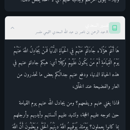
تفسير السعدي
عبد الرحمن بن ناصر بن عبد الله السعدي التميمي مفسر
هَا أَنْتُمْ هَؤُلَاءِ جَادَلْتُمْ عَنْهُمْ فِي الْحَيَاةِ الدُّنْيَا فَمَنْ يُجَادِلُ اللَّهَ عَنْهُمْ
يَوْمَ الْقِيَامَةِ أَمْ مَنْ يَكُونُ عَلَيْهِمْ وَكِيلًا أي: هبكم جادلتم عنهم في
هذه الحياة الدنيا، ودفع عنهم جدالُكم بعض ما تحذرون من
العار والفضيحة عند الخَلْق،
فماذا يغني عنهم وينفعهم؟ ومن يجادل الله عنهم يوم القيامة
حين تتوجه عليهم الحجة، وتشهد عليهم ألسنتهم وأيديهم وأرجلهم
بما كانوا يعملون؟ يَوْمَئِذٍ يُوَفِّيهِمُ اللَّهُ دِينَهُمُ الْحَقَّ وَيَعْلَمُونَ أَنَّ اللَّهَ