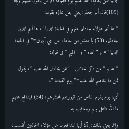
الدُّنْيَا فَمَنْ يُجَادِلُ اللَّهَ عَنْهُمْ يَوْمَ الْقِيَامَةِ أَمْ مَنْ يَكُونُ عَلَيْهِمْ وَكِيلا
(109)قال أبو جعفر: يعني جل ثناؤه بقوله:
" ها أنتم هؤلاء جادلتم عنهم في الحياة الدنيا "، ها أنتم الذين
جادلتم، (53) يا معشر من جادل عن بني أبيرق=" في الحياة
الدنيا "= و " الهاء " و " الميم " في قوله:
" عنهم " من ذكر الخائنين.=" فمن يجادل الله عنهم "، يقول:
فمن ذا يخاصم الله عنهم=" يوم القيامة "،
أي: يوم يقوم الناس من قبورهم لمحشرهم، (54) فيدافع عنهم
ما الله فاعل بهم ومعاقبهم به.
وإنما يعني بذلك: إنكم أيها المدافعون عن هؤلاء الخائنين أنفسهم،