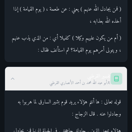
( فمن يجادل الله عنهم ) يعني : عن طعمة ، ( يوم القيامة ) إذا
أخذه الله بعذابه ،
( أم من يكون عليهم وكيلا ) كفيلا أي : من الذي يذب عنهم
، ويتولى أمرهم يوم القيامة؟ ثم استأنف فقال :
تفسير القرطبي
أبو عبد الله محمد بن أحمد الأنصاري القرطبي
قوله تعالى : ها أنتم هؤلاء يريد قوم بشير السارق لما هربوا به
وجادلوا عنه . قال الزجاج :
هؤلاء بمعنى الذين . جادلتم حاججتم . في الحياة الدنيا فمن يجادل