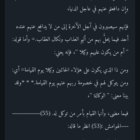
وإن دافعتم عنهم في عاجل الدنيا،
فإنهم سيصيرون في آجل الآخرة إلى من لا يدافع عنهم عنده
أحد فيما يحلُّ بهم من أليم العذاب ونَكال العقاب.= وأما قوله:
" أم من يكون عليهم وكيلا "، فإنه يعني:
ومن ذا الذي يكون على هؤلاء الخائنين وكيلا يوم القيامة= أي:
ومن يتوكل لهم في خصومة ربهم عنهم يوم القيامة.* * *وقد
بينا معنى: " الوكالة "،
فيما مضى، وأنها القيام بأمر من توكل له. (55)---------------
----الهوامش :(53) انظر ما قاله: