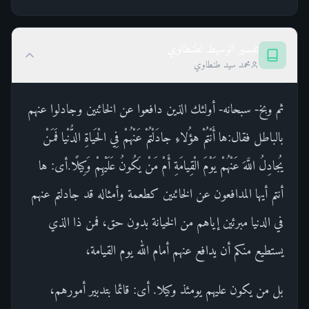
تفسير الوسيط لطنطاوي
محمد سيد طنطاوي
ثم وبخ- سبحانه- أولئك الذين دافعوا عن الخائنين وجادلوا عنهم
بالباطل فقال:ها أَنْتُمْ هؤُلاءِ جادَلْتُمْ عَنْهُمْ فِي الْحَياةِ الدُّنْيا فَمَنْ
يُجادِلُ اللَّهَ عَنْهُمْ يَوْمَ الْقِيامَةِ أَمْ مَنْ يَكُونُ عَلَيْهِمْ وَكِيلًا.أى: ها
أنتم أيها المدافعون عن الخائنين كطعمة وأمثاله قد جادلتم عنهم
في الدنيا مبرئين إياهم من الخيانة بدون حق، فمن ذا الذي
يستطيع منكم أن يدافع عنهم أمام الله يوم القيامة،
بل من يكون عليهم يومئذ وكيلا. أى: قائما بتدبير أمورهم،