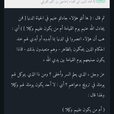
عماد الدين أبي الفداء إسماعيل بن كثير القرشي
ثم قال : ( ها أنتم هؤلاء جادلتم عنهم في الحياة الدنيا [ فمن
يجادل الله عنهم يوم القيامة أم من يكون عليهم وكيلا ] ) أي :
هب أن هؤلاء انتصروا في الدنيا بما أبدوه أو أبدي لهم عند
الحكام الذين يحكمون بالظاهر - وهم متعبدون بذلك - فماذا
يكون صنيعهم يوم القيامة بين يدي الله ،
عز وجل ، الذي يعلم السر وأخفى ؟ ومن ذا الذي يتوكل لهم
يومئذ في ترويج دعواهم ؟ أي : لا أحد يكون يومئذ لهم وكيلا
ولهذا قال :
( أم من يكون عليهم وكيلا )