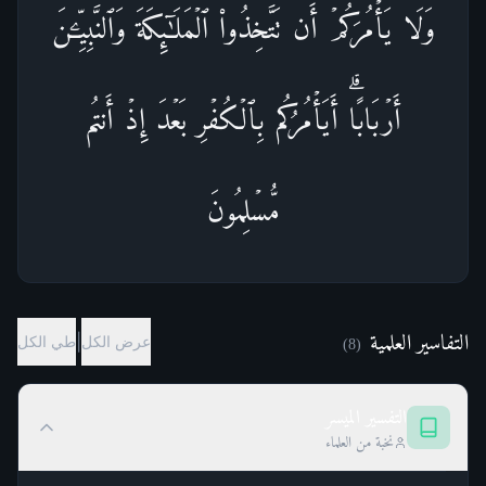
وَلَا یَأۡمُرَكُمۡ أَن تَتَّخِذُوا۟ ٱلۡمَلَـٰۤىِٕكَةَ وَٱلنَّبِیِّـۧنَ
أَرۡبَابًاۗ أَیَأۡمُرُكُم بِٱلۡكُفۡرِ بَعۡدَ إِذۡ أَنتُم
مُّسۡلِمُونَ
التفاسير العلمية
|
عرض الكل
طي الكل
)
8
(
التفسير الميسر
نخبة من العلماء