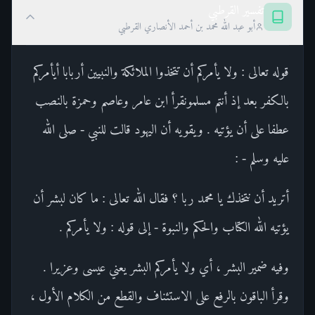
تفسير القرطبي
أبو عبد الله محمد بن أحمد الأنصاري القرطبي
قوله تعالى : ولا يأمركم أن تتخذوا الملائكة والنبيين أربابا أيأمركم
بالكفر بعد إذ أنتم مسلمونقرأ ابن عامر وعاصم وحمزة بالنصب
عطفا على أن يؤتيه . ويقويه أن اليهود قالت للنبي - صلى الله
عليه وسلم - :
أتريد أن نتخذك يا محمد ربا ؟ فقال الله تعالى : ما كان لبشر أن
يؤتيه الله الكتاب والحكم والنبوة - إلى قوله : ولا يأمركم .
وفيه ضمير البشر ، أي ولا يأمركم البشر يعني عيسى وعزيرا .
وقرأ الباقون بالرفع على الاستئناف والقطع من الكلام الأول ،