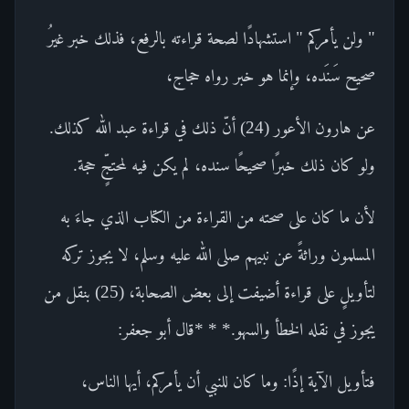
" ولن يأمركم " استشهادًا لصحة قراءته بالرفع، فذلك خبر غيرُ
صحيح سَنَده، وإنما هو خبر رواه حجاج،
عن هارون الأعور (24) أنّ ذلك في قراءة عبد الله كذلك.
ولو كان ذلك خبرًا صحيحًا سنده، لم يكن فيه لمحتجٍّ حجة.
لأن ما كان على صحته من القراءة من الكتاب الذي جاءَ به
المسلمون وراثةً عن نبيهم صلى الله عليه وسلم، لا يجوز تركه
لتأويلٍ على قراءة أضيفت إلى بعض الصحابة، (25) بنقل من
يجوز في نقله الخطأ والسهو.* * *قال أبو جعفر:
فتأويل الآية إذًا: وما كان للنبي أن يأمركم، أيها الناس،