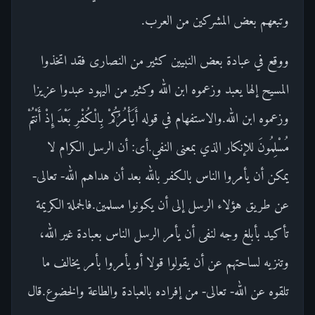
وتبعهم بعض المشركين من العرب.
ووقع في عبادة بعض النبيين كثير من النصارى فقد اتخذوا
المسيح إلها يعبد وزعموه ابن الله وكثير من اليهود عبدوا عزيزا
وزعموه ابن الله.والاستفهام في قوله أَيَأْمُرُكُمْ بِالْكُفْرِ بَعْدَ إِذْ أَنْتُمْ
مُسْلِمُونَ للإنكار الذي بمعنى النفي.أى: أن الرسل الكرام لا
يمكن أن يأمروا الناس بالكفر بالله بعد أن هداهم الله- تعالى-
عن طريق هؤلاء الرسل إلى أن يكونوا مسلمين.فالجملة الكريمة
تأكيد بأبلغ وجه لنفى أن يأمر الرسل الناس بعبادة غير الله،
وتنزيه لساحتهم عن أن يقولوا قولا أو يأمروا بأمر يخالف ما
تلقوه عن الله- تعالى- من إفراده بالعبادة والطاعة والخضوع.قال