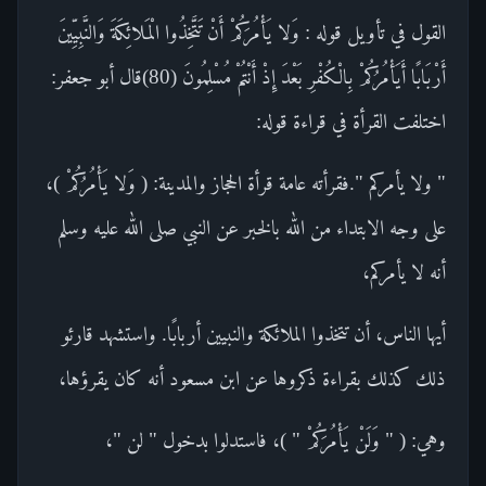
القول في تأويل قوله : وَلا يَأْمُرَكُمْ أَنْ تَتَّخِذُوا الْمَلائِكَةَ وَالنَّبِيِّينَ
أَرْبَابًا أَيَأْمُرُكُمْ بِالْكُفْرِ بَعْدَ إِذْ أَنْتُمْ مُسْلِمُونَ (80)قال أبو جعفر:
اختلفت القرأة في قراءة قوله:
" ولا يأمركم ".فقرأته عامة قرأة الحجاز والمدينة: ( وَلا يَأْمُرُكُمْ )،
على وجه الابتداء من الله بالخبر عن النبي صلى الله عليه وسلم
أنه لا يأمركم،
أيها الناس، أن تتخذوا الملائكة والنبيين أربابًا. واستشهد قارئو
ذلك كذلك بقراءة ذكروها عن ابن مسعود أنه كان يقرؤها،
وهي: ( " وَلَنْ يَأْمُرَكُمْ " )، فاستدلوا بدخول " لن "،