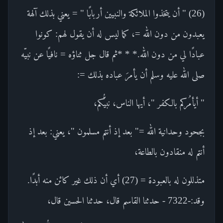
(26) " أن يتخذوا الملائكة والنبيين أربابًا " = يعني بذلك آلهة
يعبدون من دون الله =، كما ليس له أن يقول لهم: كونوا
عبادًا لي من دون الله.* * *ثم قال جل ثناؤه = نافيًا عن نبيّه
صلى الله عليه وسلم أن يأمرَ عباده بذلك =:
" أيأمُركم بالكفر "، أيها الناس، نبيُّكم،
بجحود وحدانية الله =" بعد إذ أنتم مسلمون "، يعني: بعد إذ
أنتم له منقادون بالطاعة،
متذللون له بالعبودة = (27) أي أن ذلك غير كائن منه أبدًا.
وقد:-7322 - حدثنا القاسم قال، حدثنا الحسين قال،