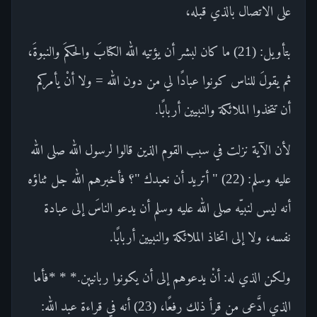
على الاتصال بالذي قبله،
بتأويل: (21) ما كان لبشر أن يؤتيه الله الكتابَ والحكمَ والنبوةَ،
ثم يقولَ للناس كونوا عبادًا لي من دون الله = ولا أنْ يأمركم
أن تتخذوا الملائكة والنبيين أربابًا.
لأن الآية نزلت في سبب القوم الذين قالوا لرسول الله صلى الله
عليه وسلم: (22) " أتريد أن نعبدك "؟ فأخبرهم الله جل ثناؤه
أنه ليس لنبيّه صلى الله عليه وسلم أن يدعو الناسَ إلى عبادة
نفسه، ولا إلى اتخاذ الملائكة والنبيين أربابًا.
ولكن الذي له: أنْ يدعوهم إلى أن يكونوا ربانيين.* * *فأما
الذي ادَّعى من قرأ ذلك رفعًا، (23) أنه في قراءة عبد الله: