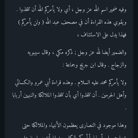
وفيه ضمير اسم الله عز وجل ، أي ولا يأمركم الله أن تتخذوا .
ويقوي هذه القراءة أن في مصحف عبد الله ( ولن يأمركم )
فهذا يدل على الاستئناف ،
والضمير أيضا لله عز وجل ; ذكره مكي ، وقال سيبويه
والزجاج . وقال ابن جريج وجماعة :
ولا يأمركم محمد عليه السلام . وهذه قراءة أبي عمرو والكسائي
وأهل الحرمين . أن تتخذوا أي بأن تتخذوا الملائكة والنبيين أربابا
.
وهذا موجود في النصارى يعظمون الأنبياء والملائكة حتى
يجعلوهم لهم أربابا .أيأمركم بالكفر بعد إذ أنتم مسلمون على