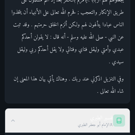
طريق الإنكار والتعجب ; فحرم الله تعالى على الأنبياء أن يتخذوا
الناس عبادا يتألهون لهم ولكن ألزم الخلق حرمتهم . وقد ثبت
عن النبي - صلى الله عليه وسلم - أنه قال : لا يقولن أحدكم
عبدي وأمتي وليقل فتاي وفتاتي ولا يقل أحدكم ربي وليقل
سيدي .
وفي التنزيل اذكرني عند ربك . وهناك يأتي بيان هذا المعنى إن
شاء الله تعالى .
تفسير الطبري
الإمام أبو جعفر الطبري