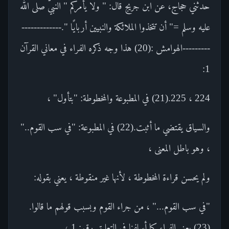
حدثني حجاج، عن ابن جريج قال: " ولا يأمركم " النبيُّ صلى الله
عليه وسلم =" أن تتخذوا الملائكة والنبيين أربايًا ".-------------
---------الهوامش :(20) هذا وجه ذكره الفراء في معاني القرآن
1:
224 ، 225.(21) في المطبوعة والمخطوطة: "بتأول" ،
والسياق يقتضي ما أثبت.(22) في المطبوعة: "في سب القوم.."
، وهو باطل المعنى ،
ولم يحسن قراءة المخطوطة ، لأنها غير منقوطة ، يعني بقوله:
"في سب القوم..." ، من جراء القوم وبسبب قولهم ما قالوا.
(23) يعني الفراء كما أسلفنا في التعليق رقم: 1 ،