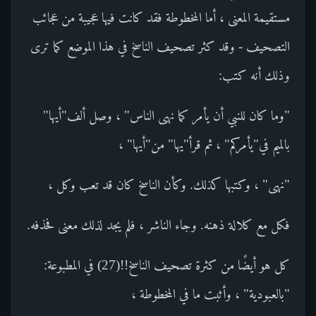
مستقيمة المعنى ، أما المخطوطة فقد كانت فيها عجيبة من عجائب
التصحيف - وقد كثر تصحيف الناسخ في هذا الموضع كما ترى
وذلك أنه كتب:
"وما كان للنبي أن يأمر كما نهى الناس" ، وصل ألف"أيها"
بالميم في"يأمركم" ، ثم قرأ"يها" من"أيها" ،
"نهى" ، وكتبها كذلك. وكأن الناسخ كان قد تعب وكل ،
فكل مع كلالة ذهنه. وجاء الناشر ، فلم يجد لذلك معنى فحذفه.
كل هو أيضًا من كثرة تصحيف الناسخ!!(27) في المطبوعة:
"بالعبودية" ، وأثبت ما في المخطوطة ،