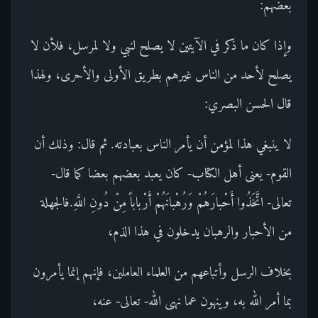
بعضهم:
وإذا كان ما ذكر في الآيتين لا يصلح لنبي ولا لمرسل، فلأن لا
يصلح لأحد من الناس غيرهم بطريق الأولى والأحرى، ولهذا
قال الحسن البصري:
لا ينبغي هذا لمؤمن أن يأمر الناس بعبادته. ثم قال: وذلك أن
القوم- يعنى أهل الكتاب- كان يعبد بعضهم بعضا كما قال-
تعالى- اتَّخَذُوا أَحْبارَهُمْ وَرُهْبانَهُمْ أَرْباباً مِنْ دُونِ اللَّهِ.فالجهلة
من الأحبار والرهبان يدخلون في هذا الذم،
بخلاف الرسل وأتباعهم من العلماء العاملين، فإنهم إنما يأمرون
بما أمر الله به، وينهون عما نهى الله- تعالى- عنه،