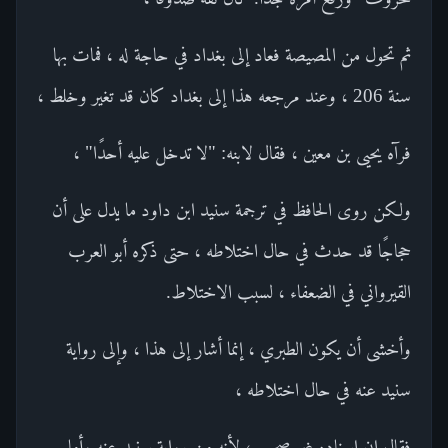
ثم تحول من المصيصة فعاد إلى بغداد في حاجة له ، فمات بها
سنة 206 ، وعند مرجعه هذا إلى بغداد كان قد تغير وخلط ،
فرآه يحيى بن معين ، فقال لابنه: "لا تدخل عليه أحدًا" ،
ولكن روى الحافظ في ترجمة سنيد ابن داود ما يدل على أن
حجاجًا قد حدث في حال اختلاطه ، حتى ذكره أبو العرب
القيرواني في الضعفاء ، لسبب الاختلاط.
وأخشى أن يكون الطبري ، إنما أشار إلى هذا ، وإلى رواية
سنيد عنه في حال اختلاطه ،
فقال إن إسناده غير صحيح ، لأنه من رواية سنيد عنه.وأما