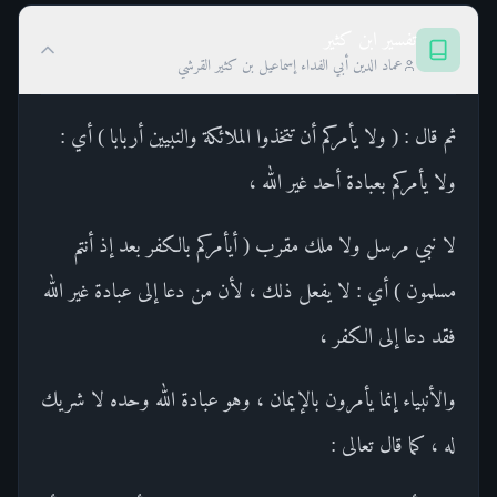
تفسير ابن كثير
عماد الدين أبي الفداء إسماعيل بن كثير القرشي
ثم قال : ( ولا يأمركم أن تتخذوا الملائكة والنبيين أربابا ) أي :
ولا يأمركم بعبادة أحد غير الله ،
لا نبي مرسل ولا ملك مقرب ( أيأمركم بالكفر بعد إذ أنتم
مسلمون ) أي : لا يفعل ذلك ، لأن من دعا إلى عبادة غير الله
فقد دعا إلى الكفر ،
والأنبياء إنما يأمرون بالإيمان ، وهو عبادة الله وحده لا شريك
له ، كما قال تعالى :