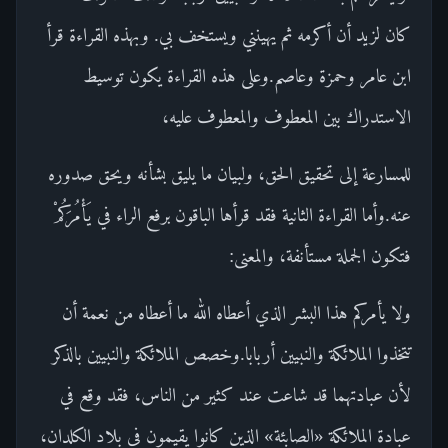
كان لزيد أن أكرمه ثم يهينني ويستخف بي. وبهذه القراءة قرأ
ابن عامر وحمزة وعاصم.وعلى هذه القراءة يكون توسيط
الاستدراك بين المعطوف والمعطوف عليه،
للمسارعة إلى تحقيق الحق، ولبيان ما يليق بشأنه ويحق صدوره
عنه.وأما القراءة الثانية فقد قرأها الباقون برفع الراء في يَأْمُرَكُمْ
فتكون الجملة مستأنفة، والمعنى:
ولا يأمركم هذا البشر الذي أعطاه الله ما أعطاه من نعمة أن
تتخذوا الملائكة والنبيين أربابا.وخصص الملائكة والنبيين بالذكر
لأن عبادتهما قد شاعت عند كثير من الناس، فقد وقع في
عبادة الملائكة «الصابئة» الذين كانوا يقيمون في بلاد الكلدان،