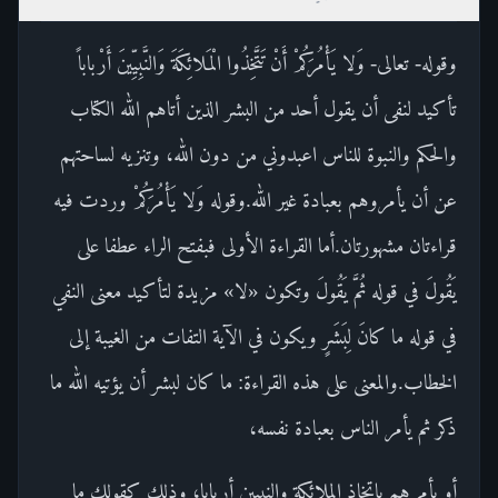
وقوله- تعالى- وَلا يَأْمُرَكُمْ أَنْ تَتَّخِذُوا الْمَلائِكَةَ وَالنَّبِيِّينَ أَرْباباً
تأكيد لنفى أن يقول أحد من البشر الذين أتاهم الله الكتاب
والحكم والنبوة للناس اعبدوني من دون الله، وتنزيه لساحتهم
عن أن يأمروهم بعبادة غير الله.وقوله وَلا يَأْمُرَكُمْ وردت فيه
قراءتان مشهورتان.أما القراءة الأولى فبفتح الراء عطفا على
يَقُولَ في قوله ثُمَّ يَقُولَ وتكون «لا» مزيدة لتأكيد معنى النفي
في قوله ما كانَ لِبَشَرٍ ويكون في الآية التفات من الغيبة إلى
الخطاب.والمعنى على هذه القراءة: ما كان لبشر أن يؤتيه الله ما
ذكر ثم يأمر الناس بعبادة نفسه،
أو يأمرهم باتخاذ الملائكة والنبيين أربابا، وذلك كقولك ما