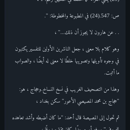
ص: 547.(24) في المطبوعة والمخطوطة: ".
. . عن هارون لا يجوز أن ذلك..." ،
وهو كلام بلا معنى ، جعل الناشرين الأولين للتفسير يكتبون
في وجوه تأويلها وتصويبها خلطًا لا معنى له أيضًا ، والصواب
ما أثبت.
وهذا من التصحيف الغريب في نسخ النساخ.وحجاج ، هو:
"حجاج بن محمد المصيصي الأعور" سكن بغداد ،
ثم تحول إلى المصيصة قال أحمد: "ما كان أضبطه وأشد تعاهده
للحروف" ورفع أمره جدًا. كان ثقة صدوقًا ،