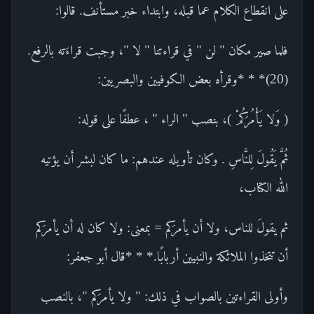
على انقطاع الكلام عما قبله، وابتداء خبر مستأنف. قالوا:
فلما صير مكان " لن " في قراءتنا " لا "، وجبت قراءَته بالرفع.
(20)* * *وقرأه بعض الكوفيين والبصريين:
( وَلا يَأْمُرَكُمْ )، بنصب " الراء " ، عطفًا على قوله:
ثُمَّ يَقُولَ لِلنَّاسِ . وكان تأويله عندهم: ما كان لبشر أن يؤتيه
الله الكتاب،
ثم يقولَ للناس، ولا أن يأمرَكم = بمعنى: ولا كان له أن يأمرَكم
أن تتخذوا الملائكة والنبيين أربابًا.* * *قال أبو جعفر:
وأولى القراءتين بالصواب في ذلك: " ولا يأمرَكم "، بالنصب