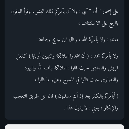
على إضمار " أن " أي : ولا أن يأمركم ذلك البشر ، وقرأ الباقون
بالرفع على الاستئناف ،
معناه : ولا يأمركم الله ، وقال ابن جريج وجماعة :
ولا يأمركم محمد ، ( أن تتخذوا الملائكة والنبيين أربابا ) كفعل
قريش والصابئين حيث قالوا : الملائكة بنات الله واليهود
والنصارى حيث قالوا في المسيح وعزير ما قالوا ،
( أيأمركم بالكفر بعد إذ أنتم مسلمون ) قاله على طريق التعجب
والإنكار ، يعني : لا يقول هذا .