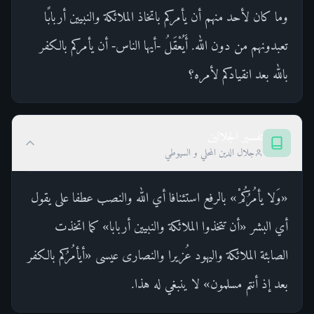
وما كان لأحد منهم أن يأمركم باتخاذ الملائكة والنبيين أربابًا
تعبدونهم من دون الله. أَيُعْقَلُ -أيها الناس- أن يأمركم بالكفر
بالله بعد انقيادكم لأمره؟
تفسير الجلالين
جلال الدين المحلي و السيوطي
«وَلا يأمُرُكُمْ» بالرفع استئنافا أي الله والنصب عطفا على يقول
أي البشر «أن تتخذوا الملائكة والنبيين أربابا» كما اتخذت
الصابئة الملائكة واليهود عُزيرا والنصارى عيسى «أيأمُرُكم بالكفر
بعد إذ أنتم مسلمون» لا ينبغي له هذا.