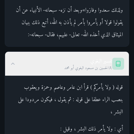
ولذلك سعدوا وفازوا»وبعد أن نزه- سبحانه- الأنبياء عن أن
يقولوا قولا أو يأمروا بأمر لم يأذن به الله، أتبع ذلك ببيان
الميثاق الذي أخذه الله- تعالى- عليهم، فقال- سبحانه-:
تفسير البغوي
الحسين بن مسعود البغوي أبو محمد
قوله ( ولا يأمركم ) قرأ ابن عامر وعاصم وحمزة ويعقوب
بنصب الراء عطفا على قوله : ثم يقول ، فيكون مردودا على
البشر ،
أي : ولا يأمر ذلك البشر ، وقيل :