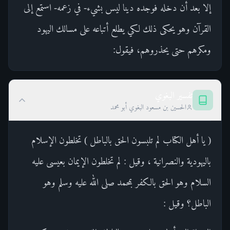
إلا بعد أن دخله فوجده دينا ليس بشيء- في زعمه- استمع إلى
القرآن وهو يحكى ذلك لكي يطلع أتباعه على مسالك اليهود
ومكرهم حتى يحذروهم، فيقول:
تفسير البغوي
الحسين بن مسعود البغوي أبو محمد
( يا أهل الكتاب لم تلبسون الحق بالباطل ) تخلطون الإسلام
باليهودية والنصرانية ، وقيل : لم تخلطون الإيمان بعيسى عليه
السلام وهو الحق بالكفر بمحمد صلى الله عليه وسلم وهو
الباطل؟ وقيل :