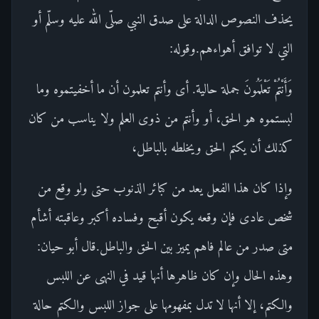
يحذف النصوص الدالة على صدق النبي صلّى الله عليه وسلّم أو
التي لا توافق أهواءهم.وقوله:
وَأَنْتُمْ تَعْلَمُونَ جملة حالية. أى وأنتم تعلمون أن ما أخفيتموه وما
لبستموه هو الحق، أو وأنتم من ذوى العلم ولا يناسب من كان
كذلك أن يكتم الحق ويخلطه بالباطل،
وإذا كان هذا الفعل يعد من كبائر الذنوب حتى ولو وقع من
شخص عادى فإن وقعه يكون أقبح وفساده أكبر وعاقبته أشأم
متى صدر من عالم فاهم يميز بين الحق والباطل.قال أبو حيان:
وهذه الحال وإن كان ظاهرها أنها قيد في النهى عن اللبس
والكتم، إلا أنها لا تدل بمفهومها على جواز اللبس والكتم حالة