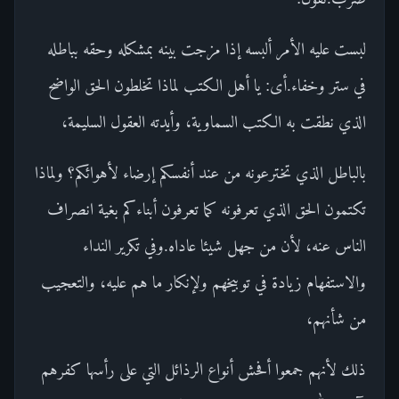
لبست عليه الأمر ألبسه إذا مزجت بينه بمشكله وحقه بباطله
في ستر وخفاء.أى: يا أهل الكتب لماذا تخلطون الحق الواضح
الذي نطقت به الكتب السماوية، وأيدته العقول السليمة،
بالباطل الذي تخترعونه من عند أنفسكم إرضاء لأهوائكم؟ ولماذا
تكتمون الحق الذي تعرفونه كما تعرفون أبناءكم بغية انصراف
الناس عنه، لأن من جهل شيئا عاداه.وفي تكرير النداء
والاستفهام زيادة في توبيخهم ولإنكار ما هم عليه، والتعجيب
من شأنهم،
ذلك لأنهم جمعوا أفحش أنواع الرذائل التي على رأسها كفرهم