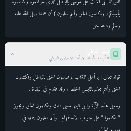
التوراة التي أنزلت على موسى بالباطل الذي حرفتموه وكتبتموه
بأيديكم ( وتكتمون الحق وأنتم تعلمون ) أن محمدا صلى الله عليه
وسلم ودينه حق
تفسير القرطبي
أبو عبد الله محمد بن أحمد الأنصاري القرطبي
قوله تعالى : يا أهل الكتاب لم تلبسون الحق بالباطل وتكتمون
الحق وأنتم تعلموناللبس الخلط ، وقد تقدم في البقرة .
ومعنى هذه الآية والتي قبلها معنى ذلك وتكتمون الحق ويجوز
" تكتموا " على جواب الاستفهام . وأنتم تعلمون جملة في
موضع الحال .