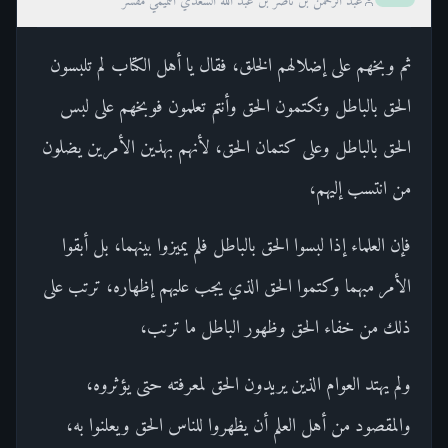
عبد الرحمن بن ناصر بن عبد الله السعدي التميمي مفسر
ثم وبخهم على إضلالهم الخلق، فقال يا أهل الكتاب لم تلبسون
الحق بالباطل وتكتمون الحق وأنتم تعلمون فوبخهم على لبس
الحق بالباطل وعلى كتمان الحق، لأنهم بهذين الأمرين يضلون
من انتسب إليهم،
فإن العلماء إذا لبسوا الحق بالباطل فلم يميزوا بينهما، بل أبقوا
الأمر مبهما وكتموا الحق الذي يجب عليهم إظهاره، ترتب على
ذلك من خفاء الحق وظهور الباطل ما ترتب،
ولم يهتد العوام الذين يريدون الحق لمعرفته حتى يؤثروه،
والمقصود من أهل العلم أن يظهروا للناس الحق ويعلنوا به،