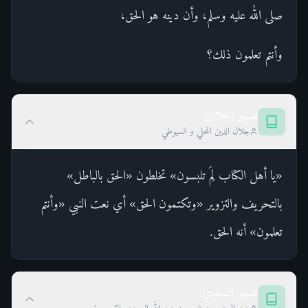
صلى الله عليه وسلم، وأن دينه هو الحق،
وأنتم تعلمون ذلك؟
تفسير الجلالين
جلال الدين المحلي و السيوطي
«يا أهل الكتاب لِمَ تلبسون» تخلطون «الحق بالباطل»
بالتحريف والتزوير «وتكتمون الحق» أي نعت النبي «وأنتم
تعلمون» أنه الحق.
تفسير السعدي