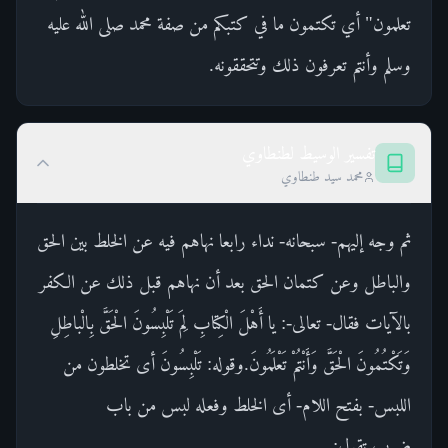
تعلمون" أي تكتمون ما في كتبكم من صفة محمد صلى الله عليه
وسلم وأنتم تعرفون ذلك وتتحققونه.
تفسير الوسيط لطنطاوي
محمد سيد طنطاوي
ثم وجه إليهم- سبحانه- نداء رابعا نهاهم فيه عن الخلط بين الحق
والباطل وعن كتمان الحق بعد أن نهاهم قبل ذلك عن الكفر
بالآيات فقال- تعالى-: يا أَهْلَ الْكِتابِ لِمَ تَلْبِسُونَ الْحَقَّ بِالْباطِلِ
وَتَكْتُمُونَ الْحَقَّ وَأَنْتُمْ تَعْلَمُونَ.وقوله: تَلْبِسُونَ أى تخلطون من
اللبس- بفتح اللام- أى الخلط وفعله لبس من باب
ضرب.تقول: