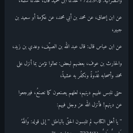
والنصرانية.كما:-7223 - حدثنا ابن حميد قال، حدثنا سلمة،
عن ابن إسحاق، عن محمد بن أبي محمد، عن عكرمة أو سعيد بن
جبير،
عن ابن عباس قال: قال عبد الله بن الصيِّف، وعدي بن زيد،
والحارث بن عوف، بعضهم لبعض: تعالوا نؤمن بما أنزل على
محمد وأصحابه غُدْوةً ونكفُر به عشيةً،
حتى نلبس عليهم دينهم، لعلهم يصنعون كما نصنعُ، فيرجعوا
عن دينهم! فأنزل الله عز وجل فيهم:
" يا أهل الكتاب لم تلبسون الحقّ بالباطل " إلى قوله: وَاللَّهُ