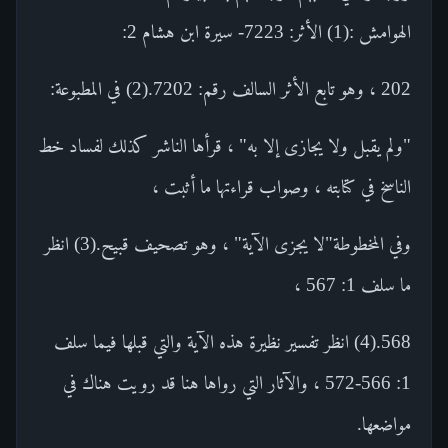
الهوامش :(1) الأثر: 7223- سيرة ابن هشام 2:
202 ، وهو تابع الأثر السالف رقم: 7202.(2) في المطبوعة:
"ولم يقبل ولا يجازى إلا به" ، قرأها الناشر كذلك لفساد خط
الناسخ في كتابته ، وصواب قراءتها ما أثبت ،
وفي المخطوطة"لا يجزى الآية" ، وهو تصحيف قبيح.(3) انظر
ما سلف 1: 567 ،
568.(4) انظر تفسير نظيرة هذه الآية والتي قبلها فيما سلف
1: 566-572 ، والآثار التي رواها هنا قد رويت هناك في
مواضعها.