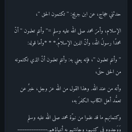
حدثني حجاج، عن ابن جريج: " تكتمون الحق "،
الإسلام، وأمرَ محمد صلى الله عليه وسلم =" وأنتم تعلمون " أنّ
محمدًا رسولُ الله، وأنّ الدين الإسلامُ.* * *وأما قوله:
" وأنتم تعلمون "، فإنه يعني به: وأنتم تعلمون أنّ الذي تكتمونه
من الحق حقّ،
وأنه من عند الله. وهذا القول من الله عز وجل، خبرٌ عن
تعمُّد أهل الكتاب الكفرَ به،
وكتمانِهم ما قد علموا من نبوّة محمد صلى الله عليه وسلم
وَوَجدوه في كتبهم، وجاءَتهم به أنبياؤهم.-----------------