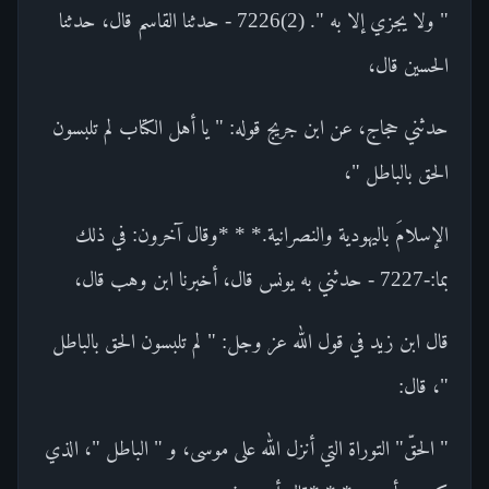
" ولا يجزي إلا به ". (2)7226 - حدثنا القاسم قال، حدثنا
الحسين قال،
حدثني حجاج، عن ابن جريج قوله: " يا أهل الكتاب لم تلبسون
الحق بالباطل "،
الإسلامَ باليهودية والنصرانية.* * *وقال آخرون: في ذلك
بما:-7227 - حدثني به يونس قال، أخبرنا ابن وهب قال،
قال ابن زيد في قول الله عز وجل: " لم تلبسون الحق بالباطل
"، قال:
" الحقّ" التوراة التي أنزل الله على موسى، و " الباطل "، الذي