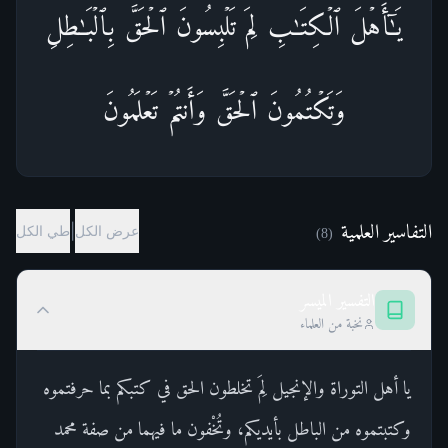
یَـٰۤأَهۡلَ ٱلۡكِتَـٰبِ لِمَ تَلۡبِسُونَ ٱلۡحَقَّ بِٱلۡبَـٰطِلِ
وَتَكۡتُمُونَ ٱلۡحَقَّ وَأَنتُمۡ تَعۡلَمُونَ
التفاسير العلمية
|
عرض الكل
طي الكل
)
8
(
التفسير الميسر
نخبة من العلماء
يا أهل التوراة والإنجيل لِمَ تخلطون الحق في كتبكم بما حرفتموه
وكتبتموه من الباطل بأيديكم، وتُخْفون ما فيهما من صفة محمد