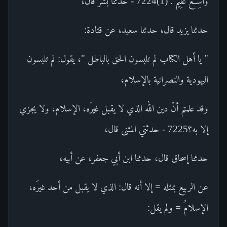
وَاسِعٌ عَلِيمٌ . (1)7224 - حدثنا بشر قال،
حدثنا يزيد قال، حدثنا سعيد، عن قتادة:
" يا أهل الكتاب لم تلبسون الحق بالباطل "، يقول: لم تلبسون
اليهودية والنصرانية بالإسلام،
وقد علمتم أنّ دين الله الذي لا يقبل غيرَه، الإسلام، ولا يجزي
إلا به؟7225 - حدثني المثنى قال،
حدثنا إسحاق قال، حدثنا ابن أبي جعفر، عن أبيه،
عن الربيع بمثله = إلا أنه قال: الذي لا يقبل من أحد غيرَه،
الإسلامُ = ولم يقل: