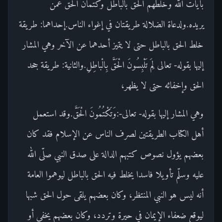
بآيات الله وخلطهم الحق بالباطل وكتمان الحق عمن
يريده.ولدعاة الضلالة طريقتان في إغواء الناس.إحداهما: طريقة
خلط الحق بالباطل حتى لا يتميز أحدهما عن الآخر وهي المشار
إليها بقوله- تعالى لِمَ تَلْبِسُونَ الْحَقَّ بِالْباطِلِ.والثانية: طريقة جحد
الحق وإخفائه حتى لا يظهر،
وهي المشار إليها بقوله- تعالى-:وَتَكْتُمُونَ الْحَقَّ.وقد استعمل
أهل الكتاب الطريقتين لصرف الناس عن الإسلام فقد كان
بعضهم يؤول نصوص كتبهم الدالة على صدق النبي صلّى الله
عليه وسلّم تأويلا فاسدا يخلط فيه الحق بالباطل ليوهموا العامة
أنه ليس هو النبي المنتظر، وكان بعضهم يلقى حول الحق شبها
ليوقع ضعفاء الإيمان في حيرة وتردد، وكان بعضهم يخفى أو