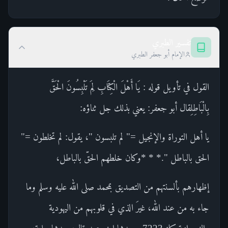
تفسير الطبري
الإمام أبو جعفر الطبري
القول في تأويل قوله : يَا أَهْلَ الْكِتَابِ لِمَ تَلْبِسُونَ الْحَقَّ
بِالْبَاطِلِقال أبو جعفر: يعني بذلك جل ثناؤه:
يا أهل التوراة والإنجيل =" لم تلبسون "، يقول: لم تخلطون ="
الحق بالباطل ".* * *وكان خلطهم الحقّ بالباطل،
إظهارهم بألسنتهم من التصديق بمحمد صلى الله عليه وسلم وما
جاء به من عند الله، غيرَ الذي في قلوبهم من اليهودية