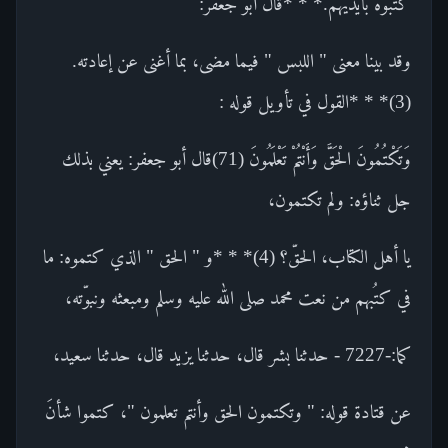
كتبوه بأيديهم.* * *قال أبو جعفر:
وقد بينا معنى " اللبس " فيما مضى، بما أغنى عن إعادته.
(3)* * *القول في تأويل قوله :
وَتَكْتُمُونَ الْحَقَّ وَأَنْتُمْ تَعْلَمُونَ (71)قال أبو جعفر: يعني بذلك
جل ثناؤه: ولم تكتمون،
يا أهل الكتاب، الحقّ؟ (4)* * *و " الحق " الذي كتموه: ما
في كتُبهم من نعت محمد صلى الله عليه وسلم ومبعثه ونبوّته،
كما:-7227 - حدثنا بشر قال، حدثنا يزيد قال، حدثنا سعيد،
عن قتادة قوله: " وتكتمون الحق وأنتم تعلمون "، كتموا شأنَ