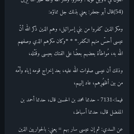
(54)قال أبو جعفر: يعني بذلك جل ثناؤه:
ومكر الذين كفروا من بني إسرائيل، وهم الذين ذكر الله أنّ
عيسى أحسّ منهم الكفر.* * *وكان مكرهم الذي وصفهم
الله به، مُواطأة بعضهم بعضًا على الفتك بعيسى وقَتْله،
وذلك أن عيسى صلوات الله عليه، بعد إخراج قومه إياه وأمّه
من بين أظهُرِهم، عاد إليهم،
فيما:-7131 - حدثنا محمد بن الحسين قال، حدثنا أحمد بن
المفضل قال، حدثنا أسباط،
عن السدي: ثم إن عيسى سار بهم = يعني: بالحواريين الذين