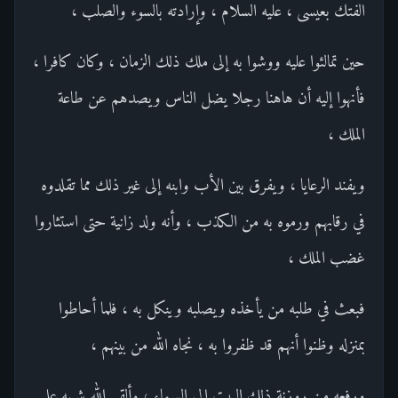
الفتك بعيسى ، عليه السلام ، وإرادته بالسوء والصلب ،
حين تمالئوا عليه ووشوا به إلى ملك ذلك الزمان ، وكان كافرا ،
فأنهوا إليه أن هاهنا رجلا يضل الناس ويصدهم عن طاعة
الملك ،
ويفند الرعايا ، ويفرق بين الأب وابنه إلى غير ذلك مما تقلدوه
في رقابهم ورموه به من الكذب ، وأنه ولد زانية حتى استثاروا
غضب الملك ،
فبعث في طلبه من يأخذه ويصلبه وينكل به ، فلما أحاطوا
بمنزله وظنوا أنهم قد ظفروا به ، نجاه الله من بينهم ،
ورفعه من روزنة ذلك البيت إلى السماء ، وألقى الله شبهه على