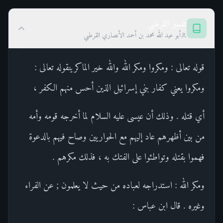
تفسير القرطبي
أبو عبد الله محمد بن أحمد الأنصاري القرطبي
قوله تعالى : ومكروا ومكر الله والله خير الماكرينقوله تعالى :
ومكروا يعني كفار بني إسرائيل الذين أحس منهم الكفر ،
أي قتله . وذلك أن عيسى عليه السلام لما أخرجه قومه وأمه
من بين أظهرهم عاد إليهم مع الحواريين وصاح فيهم بالدعوة
فهموا بقتله وتواطئوا على الفتك به ، فذلك مكرهم .
ومكر الله : استدراجه لعباده من حيث لا يعلمون ; عن الفراء
وغيره . قال ابن عباس :