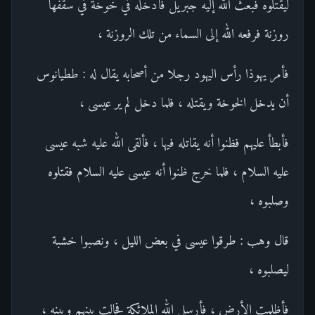
ليقتلوه فبعث الله إليه جبريل فأدخله في خوخة في سقفها
روزنة فرفعه الله إلى السماء من تلك الروزنة ،
فأمر يهوذا رأس اليهود رجلا من أصحابه يقال له : ططيانوس
أن يدخل الخوخة ويقتله ، فلما دخل لم ير عيسى ،
فأبطأ عليهم فظنوا أنه يقاتله فيها ، فألقى الله عليه شبه عيسى
عليه السلام ، فلما خرج ظنوا أنه عيسى عليه السلام فقتلوه
وصلبوه ،
قال وهب : طرقوا عيسى في بعض الليل ، ونصبوا خشبة
ليصلبوه ،
فأظلمت الأرض ، فأرسل الله الملائكة فحالت بينهم وبينه ،