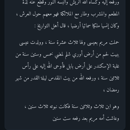
ورفعه إليه وكساه الله الريش وألبسه النور وقطع عنه لذة
المطعم والمشرب وطار مع الملائكة فهو معهم حول العرش ،
وكان إنسيا ملكيا سمائيا أرضيا ، قال أهل التواريخ :
حملت مريم بعيسى ولها ثلاث عشرة سنة ، وولدت عيسى
ببيت لحم من أرض أوري شلم لمضي خمس وستين سنة من
غلبة الإسكندر على أرض بابل فأوحى الله إليه على رأس
ثلاثين سنة ، ورفعه الله من بيت المقدس ليلة القدر من شهر
رمضان ،
وهو ابن ثلاث وثلاثين سنة فكانت نبوته ثلاث سنين ،
وعاشت أمه مريم بعد رفعه ست سنين