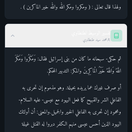
ولهذا قال تعالى : ( ومكروا ومكر الله والله خير الماكرين ) .
تفسير الوسيط لطنطاوي
محمد سيد طنطاوي
ثم حكى- سبحانه ما كان من بنى إسرائيل فقال: وَمَكَرُوا وَمَكَرَ
اللَّهُ وَاللَّهُ خَيْرُ الْماكِرِينَ والمكر: التدبير المحكم.
أو صرف غيرك عما يريده بحيلة. وهو مذموم إن تحرى به
الفاعلي الشر والقبيح كما فعل اليهود مع عيسى- عليه السلام-
ومحمود إن تحرى به الفاعلي الخير والجميل.والمعنى: أن أولئك
اليهود الذين أحس عيسى منهم الكفر دبروا له القتل غيلة