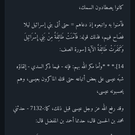
كانوا يصطادون السمك،
فآمنوا به واتبعوه إذ دعاهم = حتى أتى بني إسرائيل ليلا
فصَاح فيهم، فذلك قوله: فَآمَنَتْ طَائِفَةٌ مِنْ بَنِي إِسْرَائِيلَ
وَكَفَرَتْ طَائِفَةٌ الآية [سورة الصف:
14].* * *وأما مكر الله بهم: فإنه - فيما ذكر السدي - إلقاؤه
شبَه عيسى على بعض أتباعه حتى قتله الماكرون بعيسى، وهم
يحسبونه عيسى،
وقد رفع الله عز وجل عيسى قبل ذلك، كما:-7132 - حدثني
محمد بن الحسين قال، حدثنا أحمد بن المفضل قال: