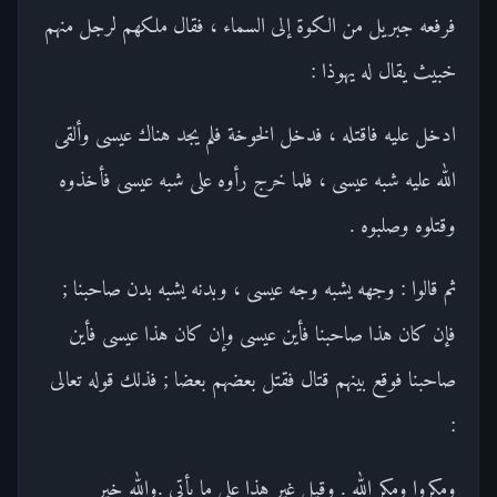
فرفعه جبريل من الكوة إلى السماء ، فقال ملكهم لرجل منهم
خبيث يقال له يهوذا :
ادخل عليه فاقتله ، فدخل الخوخة فلم يجد هناك عيسى وألقى
الله عليه شبه عيسى ، فلما خرج رأوه على شبه عيسى فأخذوه
وقتلوه وصلبوه .
ثم قالوا : وجهه يشبه وجه عيسى ، وبدنه يشبه بدن صاحبنا ;
فإن كان هذا صاحبنا فأين عيسى وإن كان هذا عيسى فأين
صاحبنا فوقع بينهم قتال فقتل بعضهم بعضا ; فذلك قوله تعالى
:
ومكروا ومكر الله . وقيل غير هذا على ما يأتي .والله خير