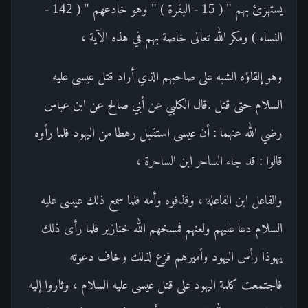
يستهزئ بهم " ( 15 - البقرة ) " وهو خادعهم " ( 142 -
النساء ) ومكر الله تعالى خاصة بهم في هذه الآية ،
وهو إلقاؤه الشبه على صاحبهم الذي أراد قتل عيسى عليه
السلام حتى قتل .قال الكلبي عن أبي صالح عن ابن عباس
رضي الله عنهما : أن عيسى استقبل رهطا من اليهود فلما رأوه
قالوا : قد جاء الساحر ابن الساحرة ،
والفاعل ابن الفاعلة ، وقذفوه وأمه فلما سمع ذلك عيسى عليه
السلام دعا عليهم ولعنهم فمسخهم الله خنازير فلما رأى ذلك
يهوذا رأس اليهود وأميرهم فزع لذلك وخاف دعوته
فاجتمعت كلمة اليهود على قتل عيسى عليه السلام ، وثاروا إليه