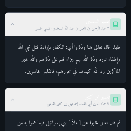
تفسير السعدي
عبد الرحمن بن ناصر بن عبد الله السعدي التميمي مفسر
فلهذا قال تعالى هنا ومكروا أي: الكفار بإرادة قتل نبي الله
وإطفاء نوره ومكر الله بهم جزاء لهم على مكرهم والله خير
الماكرين رد الله كيدهم في نحورهم، فانقلبوا خاسرين.
تفسير ابن كثير
عماد الدين أبي الفداء إسماعيل بن كثير القرشي
ثم قال تعالى مخبرا عن [ ملأ ] بني إسرائيل فيما هموا به من