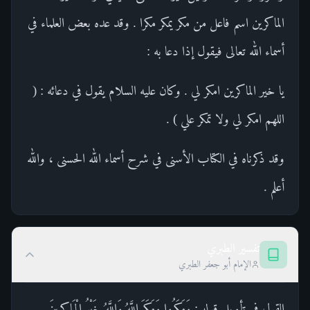
الماكرين اسم فاعل من مكر يمكر مكرا . وقد عده بعض العلماء في
أسماء الله تعالى فيقول إذا دعا به :
يا خير الماكرين امكر لي . وكان عليه السلام يقول في دعائه : (
اللهم امكر لي ولا تمكر علي ) .
وقد ذكرناه في الكتاب الأسنى في شرح أسماء الله الحسنى ، والله
أعلم .
تفسير الطبري
الإمام أبو جعفر الطبري
القول في تأويل قوله : وَمَكَرُوا وَمَكَرَ اللَّهُ وَاللَّهُ خَيْرُ الْمَاكِرِينَ