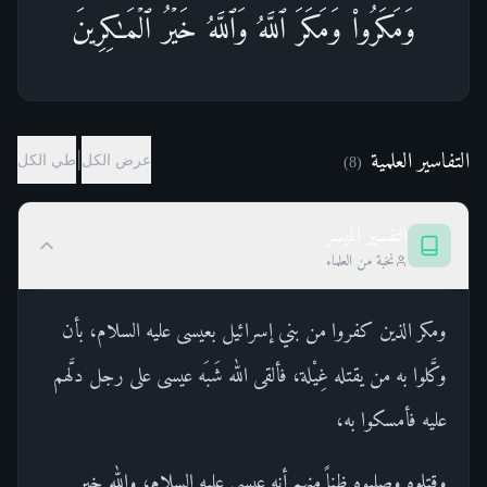
وَمَكَرُوا۟ وَمَكَرَ ٱللَّهُۖ وَٱللَّهُ خَیۡرُ ٱلۡمَـٰكِرِینَ
التفاسير العلمية
|
عرض الكل
طي الكل
)
8
(
التفسير الميسر
نخبة من العلماء
ومكر الذين كفروا من بني إسرائيل بعيسى عليه السلام، بأن
وكَّلوا به من يقتله غِيْلة، فألقى الله شَبَه عيسى على رجل دلَّهم
عليه فأمسكوا به،
وقتلوه وصلبوه ظناً منهم أنه عيسى عليه السلام، والله خير