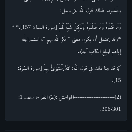
وصَلبوه، فذلك قول الله عز وجل:
وَمَا قَتَلُوهُ وَمَا صَلَبُوهُ وَلَكِنْ شُبِّهَ لَهُمْ [سورة النساء: 157].* *
*وقد يحتمل أن يكون معنى " مكر الله بهم "، استدراجُه
إياهم ليبلغ الكتاب أجله،
كما قد بينا ذلك في قول الله: اللَّهُ يَسْتَهْزِئُ بِهِمْ [سورة البقرة:
15].
(2)-----------------------الهوامش :(2) انظر ما سلف 1:
301-306.