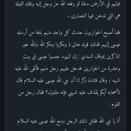
فبثهم في الأرض دعاة ثم رفعه الله عز وجل إليه وتلك الليلة
هي التي تدخن فيها النصارى ،
فلما أصبح الحواريون حدث كل واحد منهم بلغة من أرسله
عيسى إليهم فذلك قوله تعالى ( ومكروا ومكر الله والله خير
الماكرين )وقال السدي : إن اليهود حبسوا عيسى في بيت
وعشرة من الحواريين فدخل عليهم رجل منهم فألقى الله عليه
شبهه ، وقال قتادة ذكر لنا أن نبي الله عيسى عليه السلام قال
لأصحابه أيكم يقذف عليه شبهي فإنه مقتول؟ فقال رجل من
القوم :
أنا يا نبي الله فقتل ذلك الرجل ومنع الله عيسى عليه السلام