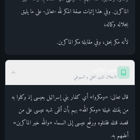
الماكرين. وفي هذا إثبات صفة المكر لله -تعالى- على ما يليق
بجلاله وكماله؛
لأنه مكر بحق، وفي مقابلة مكر الماكرين.
تفسير الجلالين
جلال الدين المحلي و السيوطي
قال تعالى: «ومكروا» أي كفار بني إسرائيل بعيسى إذ وكلوا به
من يقتله غيلة «ومكر الله» بهم بأن ألقى شبه عيسى على من
قصد قتله فقتلوه ورفُع عيسى إلى السماء «والله خير الماكرين»
أعلمهم به.