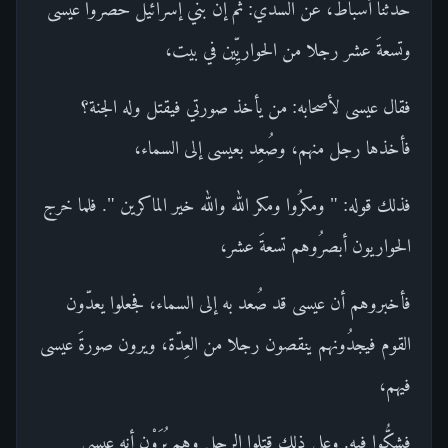
حدثنا أسباط، عن السدي: ثم إن بني إسرائيل حَصروا عيسى
وتسعةَ عشر رجلا من الحواريِّين في بيت،
فقال عيسى لأصحابه: من يأخذ صورتي فيقتل وله الجنة؟
فأخذها رجل منهم، وصُعِد بعيسى إلى السماء،
فذلك قوله: " ومكرُوا ومكر الله والله خير الماكرين ". فلما خرج
الحواريون أبصرُوهم تسعةَ عشر،
فأخبروهم أن عيسى قد صُعد به إلى السماء، فجعلوا يعدّون
القوم فيجدُونهم ينقصون رجلا من العِدّة، ويرون صورةَ عيسى
فيهم،
فشكُّوا فيه. وعلى ذلك قتلوا الرجل وهم يُرَوْن أنه عيسى