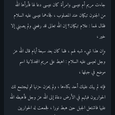
جاءت مريم أم عيسى وامرأة كان عيسى دعا لها فأبرأها الله
من الجنون تبكيان عند المصلوب ، فجاءهما عيسى عليه السلام
فقال لهما : علام تبكيان؟ إن الله تعالى قد رفعني ولم يصبني إلا
خير ،
وإن هذا شيء شبه لهم ، فلما كان بعد سبعة أيام قال الله عز
وجل لعيسى عليه السلام : اهبط على مريم المجدلانية اسم
موضع في جبلها ،
فإنه لم يبك عليك أحد بكاءها ، ولم يحزن حزنها ثم ليجتمع لك
الحواريون فبثهم في الأرض دعاة إلى الله عز وجل فأهبطه الله
عليها فاشتعل الجبل حين هبط نورا ، فجمعت له الحواريين