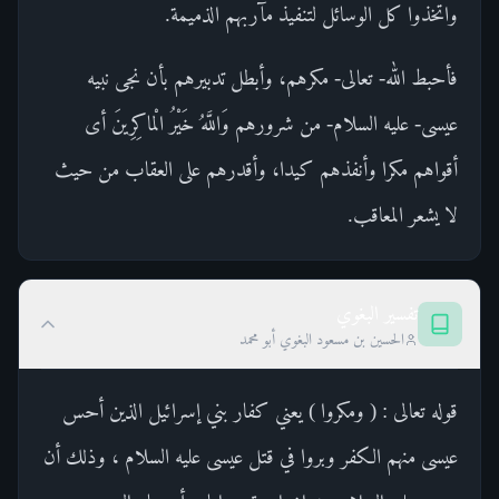
واتخذوا كل الوسائل لتنفيذ مآربهم الذميمة.
فأحبط الله- تعالى- مكرهم، وأبطل تدبيرهم بأن نجى نبيه
عيسى- عليه السلام- من شرورهم وَاللَّهُ خَيْرُ الْماكِرِينَ أى
أقواهم مكرا وأنفذهم كيدا، وأقدرهم على العقاب من حيث
لا يشعر المعاقب.
تفسير البغوي
الحسين بن مسعود البغوي أبو محمد
قوله تعالى : ( ومكروا ) يعني كفار بني إسرائيل الذين أحس
عيسى منهم الكفر وبروا في قتل عيسى عليه السلام ، وذلك أن