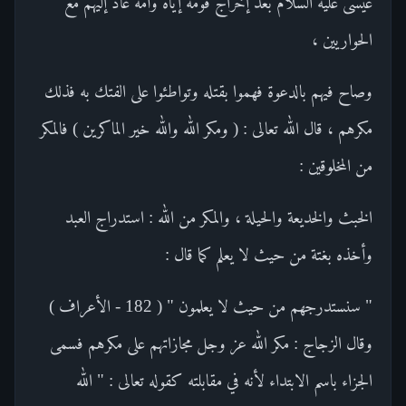
عيسى عليه السلام بعد إخراج قومه إياه وأمه عاد إليهم مع
الحواريين ،
وصاح فيهم بالدعوة فهموا بقتله وتواطئوا على الفتك به فذلك
مكرهم ، قال الله تعالى : ( ومكر الله والله خير الماكرين ) فالمكر
من المخلوقين :
الخبث والخديعة والحيلة ، والمكر من الله : استدراج العبد
وأخذه بغتة من حيث لا يعلم كما قال :
" سنستدرجهم من حيث لا يعلمون " ( 182 - الأعراف )
وقال الزجاج : مكر الله عز وجل مجازاتهم على مكرهم فسمى
الجزاء باسم الابتداء لأنه في مقابلته كقوله تعالى : " الله