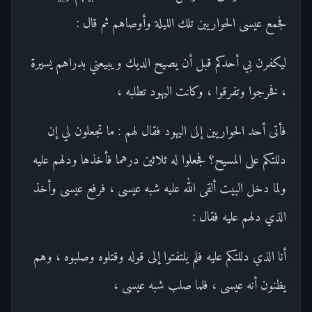
فجمع عيسى الحواريين تلك الليلة وأوصاهم ثم قال :
ليكفرن بي أحدكم قبل أن يصيح الديك ويبيعني بدراهم يسيرة
، فخرجوا وتفرقوا ، وكانت اليهود تطلبه ،
فأتى أحد الحواريين إلى اليهود فقال لهم : ما تجعلون لي إن
دللتكم على المسيح؟ فجعلوا له ثلاثين درهما فأخذها ودلهم عليه
ولما دخل البيت ألقى الله عليه شبه عيسى ، فرفع عيسى وأخذ
الذي دلهم عليه فقال :
أنا الذي دللتكم عليه فلم يلتفتوا إلى قوله وقتلوه وصلبوه ، وهم
يظنون أنه عيسى ، فلما صلب شبه عيسى ،