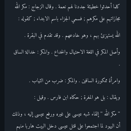
كلما أحدثوا خطيئة جددنا لهم نعمة . وقال الزجاج : مكر الله
مجازاتهم على مكرهم ; فسمي الجزاء باسم الابتداء ; كقوله :
الله يستهزئ بهم ، وهو خادعهم . وقد تقدم في البقرة .
وأصل المكر في اللغة الاحتيال والخداع . والمكر : خدالة الساق
.
وامرأة ممكورة الساقين . والمكر : ضرب من الثياب .
ويقال : بل هو المغرة ; حكاه ابن فارس . وقيل :
" مكر الله " إلقاء شبه عيسى على غيره ورفع عيسى إليه ، وذلك
أن اليهود لما اجتمعوا على قتل عيسى دخل البيت هاربا منهم