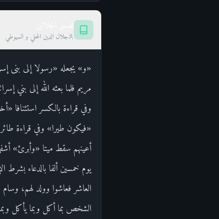
تفسير الجلالين
جلال الدين المحلي و السيوطي
«و» يجعله «رسولا إلى بنى إسر
مريم فلما بعثه الله إلى بني إس
وفي قراءة بالكسر استئنافا «أ
«فيكون طيرا» وفي قراءة طائرا 
أعينهم سقط ميتا «وأبرئ» أشفي 
يوم خمسين ألفا بالدعاء بشرط ال
العاشر فعاشوا وولد لهم، وسام بن
الشخص بما أكل وبما يأكل وبما