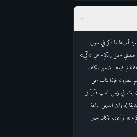
ن أمرها ما ذكر في سورة
على صدقي «من ربكم» هي «أنِّي»
فأنفخ فيه» الضمير للكاف
هم ينظرونه فإذا غاب عن
بعثه في زمن الطب فأبرأ في
يقا له وابن العجوز وابنة
مما لم أعانيه فكان يخبر