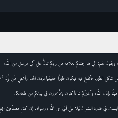
 ويقول لهم: إني قد جئتكم بعلامة من ربكم تدلُّ على أني مرسل من الله،
شكل الطير، فأنفخ فيه فيكون طيرًا حقيقيا بإذن الله، وأَشفي مَن وُلِد أع
ًا بإذن الله، وأخبركم بما تأكلون وتدَّخرون في بيوتكم من طعامكم.
يست في قدرة البشر لدليلا على أني نبي الله ورسوله، إن كنتم مصدِّقين حجج ا