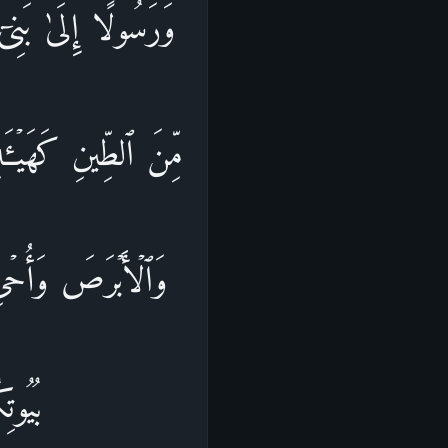
وَرَسُولًا إِلَىٰ بَنِیۤ 
مِّنَ ٱلطِّینِ كَهَیۡـَٔةِ
وَٱلۡأَبۡرَصَ وَأُحۡیِ ٱ
بُیُوت