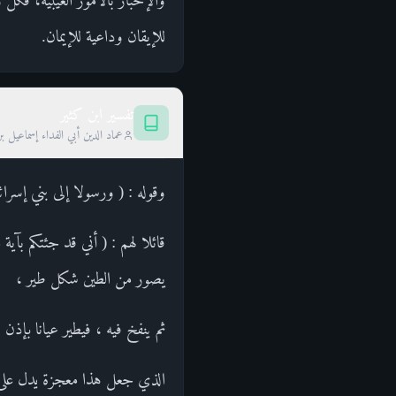
للإيقان وداعية للإيمان.
تفسير ابن كثير
عماد الدين أبي الفداء إسماعيل ب
وقوله : ( ورسولا إلى بني إسرائ
قائلا لهم : ( أني قد جئتكم بآي
يصور من الطين شكل طير ،
ثم ينفخ فيه ، فيطير عيانا بإذن
الذي جعل هذا معجزة يدل على أن