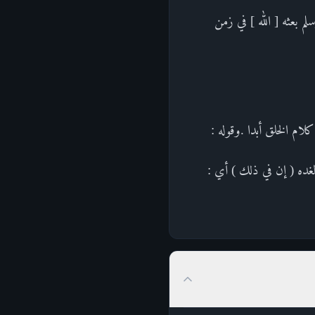
م بعثه [ الله ] في زمن
لام الخلق أبدا .وقوله :
 لغده ( إن في ذلك ) أي :