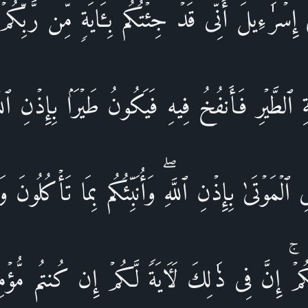
إِسۡرَ ٰ⁠ۤءِیلَ أَنِّی قَدۡ جِئۡتُكُم بِـَٔایَةࣲ مِّن رَّبِّكُم
 ٱلطَّیۡرِ فَأَنفُخُ فِیهِ فَیَكُونُ طَیۡرَۢا بِإِذۡنِ ٱللَّه
لۡمَوۡتَىٰ بِإِذۡنِ ٱللَّهِۖ وَأُنَبِّئُكُم بِمَا تَأۡكُلُونَ
ِكُمۡۚ إِنَّ فِی ذَ ٰ⁠لِكَ لَـَٔایَةࣰ لَّكُمۡ إِن كُنتُم مُّؤۡمِ