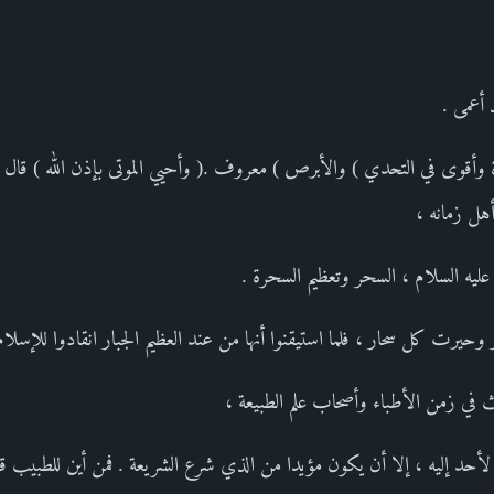
 أعمى .
زة وأقوى في التحدي ) والأبرص ) معروف .( وأحيي الموتى بإذن الله ) قال ك
أهل زمانه ،
ليه السلام ، السحر وتعظيم السحرة .
 وحيرت كل سحار ، فلما استيقنوا أنها من عند العظيم الجبار انقادوا للإسلام
ث في زمن الأطباء وأصحاب علم الطبيعة ،
لأحد إليه ، إلا أن يكون مؤيدا من الذي شرع الشريعة . فمن أين للطبيب قدر