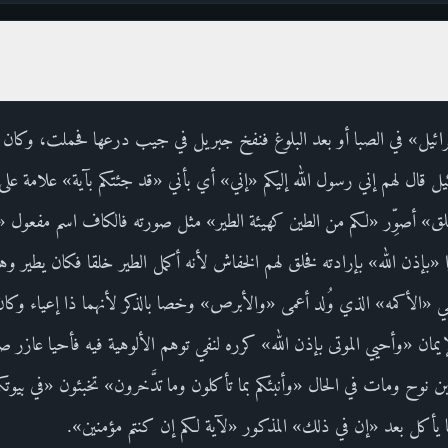
ائيل» في الصبا أو بعد البلوغ فنفخ جبريل في جيب درعها فحملت، وكان م
رائيل قال لهم إني رسول الله إليكم «إني» أي بأني «قد جئتكم بآية» علامة 
خلق» أصوِّر «لكم من الطين كهيئة الطير» مثل صورته فالكاف اسم مفعول «
«بإذن الله» بإرادته فخلق لهم الخفاش لأنه أكمل الطير خلقا فكان يطير و
«الأكمه» الذي وُلد أعمى «والأبرص» وخصا بالذكر لأنهما ذا إعياء وكان 
إيمان «وأحيي الموتى بإذن الله» كرره لنفي توهم الألوهية فيه فأحيا عازر صد
 نوح ومات في الحال «وأنبئكم بما تأكلون وما تدَّخرون» تخبئون «في بيوتكم» 
 يأكل بعد «إن في ذلك» المذكور «لآية لكم إن كنتم مؤمنين».