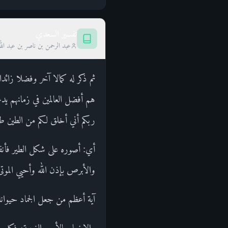
تفسير السعدي
عبد الرحمن بن ناصر بن عبد الل
ثم ذكر له كمالا آخر وفضلا زائد
هم أفضل العالمين في زمانهم يدع
ربكم أني أخلق لكم من الطين طي
أي: أصوره على شكل الطير فأنفخ
والأبرص بإذن الله وأحيي الموتى
آية أعظم من جعل الجماد حيوانا،
والإخبار بالأمور الغيبية، فك