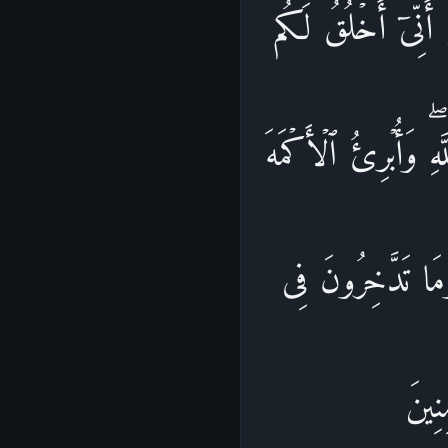
ۡ أَنِّیۤ أَخۡلُقُ لَكُم
ِۖ وَأُبۡرِئُ ٱلۡأَكۡمَهَ
 وَمَا تَدَّخِرُونَ فِی
نِینَ