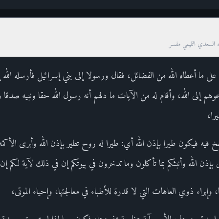
ه السعدي التميمي مفسر
ا على ما أعطاه الله من الفضائل، فقال ورسولا إلى بني إسرائيل فأرسله الله
وهم إلى الله، وأقام له من الآيات ما دلهم أنه رسول الله حقا ونبيه صدقا و
را،
 فيه فيكون طيرا بإذن الله أي: طيرا له روح تطير بإذن الله وأبرى الأكمه
 بإذن الله وأنبئكم بما تأكلون وما تدخرون في بيوتكم إن في ذلك لآية لكم إ
 وإبراء ذوي العاهات التي لا قدرة للأطباء في معالجتها، وإحياء الموتى،
ل واحدة من هذه الأمور آية عظيمة بمفردها، فكيف بها إذا اجتمعت وصدق ب