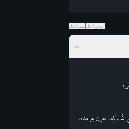
|
عرض الكل
طي الكل
مى،
لله وآياته، مقرِّين بتوحيده.