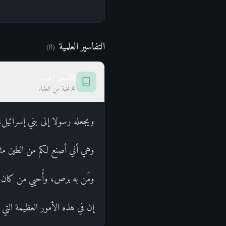
التفاسير العلمية
)
8
(
التفسير الميسر
نخبة من العلماء
ويجعله رسولا إلى بني إسرائيل،
وهي أني أصنع لكم من الطين مثل 
ومَن به برص، وأُحيي من كان ميت
إن في هذه الأمور العظيمة التي ل