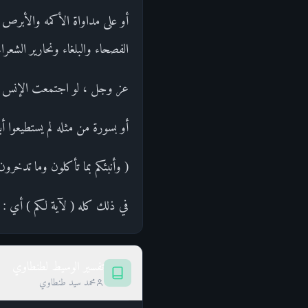
أو على مداواة الأكمه والأبرص ،
الفصحاء والبلغاء ونحارير الشعرا
عز وجل ، لو اجتمعت الإنس وال
أو بسورة من مثله لم يستطيعوا أ
( وأنبئكم بما تأكلون وما تدخرون
في ذلك كله ( لآية لكم ) أي : ع
تفسير الوسيط لطنطاوي
محمد سيد طنطاوي