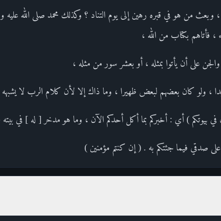
 وبعث من هو في قبره رهين إلى يوم التناد ؟ وكذلك محمد صلى الله عليه وسل
ء ، فأتاهم بكتاب من الله ،
جن على أن يأتوا بمثله ، أو بعشر سور من مثله ،
بدا ، ولو كان بعضهم لبعض ظهيرا ، وما ذاك إلا لأن كلام الرب لا يشبهه ك
 في بيوتكم ) أي : أخبركم بما أكل أحدكم الآن ، وما هو مدخر [ له ] في بيته
لى صدقي فيما جئتكم به . ( إن كنتم مؤمنين )