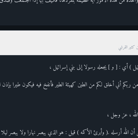
ن كثير القرشي
يل ) أي : [ و ] يجعله رسولا إلى بني إسرائيل ،
ة من ربكم أني أخلق لكم من الطين كهيئة الطير فأنفخ فيه فيكون طيرا بإذن 
 الله ، عز وجل ،
 الله أرسله .( وأبرئ الأكمه ) قيل : هو الذي يبصر نهارا ولا يبصر ليلا