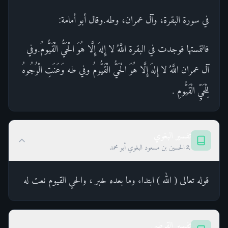
في سورة البقرة، وآل عمران، وطه.وقال أبو أمامة:
فالتمستها فوجدت في البقرة اللَّهُ لا إِلهَ إِلَّا هُوَ الْحَيُّ الْقَيُّومُ.وفي
آل عمران اللَّهُ لا إِلهَ إِلَّا هُوَ الْحَيُّ الْقَيُّومُ وفي طه وَعَنَتِ الْوُجُوهُ
لِلْحَيِّ الْقَيُّومِ .
تفسير البغوي
الحسين بن مسعود البغوي أبو محمد
قوله تعالى ( الله ) ابتداء وما بعده خبر ، والحي القيوم نعت له
تفسير القرطبي