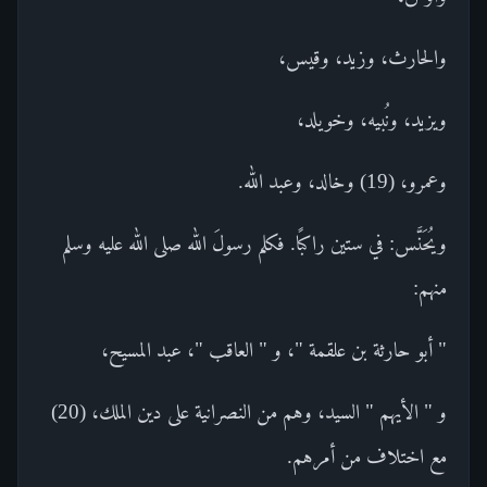
والحارث، وزيد، وقيس،
ويزيد، ونُبيه، وخويلد،
وعمرو، (19) وخالد، وعبد الله.
ويُحَنَّس: في ستين راكبًا. فكلم رسولَ الله صلى الله عليه وسلم
منهم:
" أبو حارثة بن علقمة "، و " العاقب "، عبد المسيح،
و " الأيهم " السيد، وهم من النصرانية على دين الملك، (20)
مع اختلاف من أمرهم.