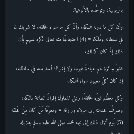
بالربوبية، وتوحُّده بالألوهية،
وأن كل ما دونه فملكه، وأنّ كل ما سواه فخلقه، لا شريك له
في سلطانه ومُلكه = (4) احتجاجًا منه تعالى ذكره عليهم بأن
ذلك إذْ كان كذلك،
فغيرُ جائزة لهم عبادةُ غيره، ولا إشراك أحد معه في سلطانه،
إذ كان كلّ معبود سواه فملكه،
وكل معظَّم غيرُه فخلقهُ، وعلى المملوك إفرادُ الطاعة لمالكه،
وصرفُ خدمته إلى مولاه ورازقه = ومعرِّفًا مَنْ كان مِنْ خَلقه
(5) يَوم أنزل ذلك إلى نبيه محمد صلى الله عليه وسلم بتنزيله