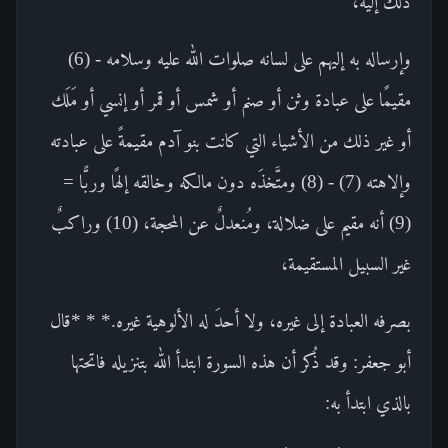
ذلك إليه،
وإرساله به إليهم على لسانه صلوات الله عليه وسلامه - (6)
مقيمًا على عبادة وثن أو صنم أو شمس أو قمر أو إنسي أو مَلَك
أو غير ذلك من الأشياء التي كانت بنو آدم مقيمةً على عبادته
وإلاهته (7) - (8) ومتَّخذَه دون مالكه وخالقه إلهًا وربًّا =
(9) أنه مقيم على ضلالة، ومُنعدلٌ عن المحجة، (10) وراكبٌ
غير السبيل المستقيمة،
بصرفه العبادة إلى غيره، ولا أحدَ له الألوهية غيره.* * *قال
أبو جعفر: وقد ذُكر أن هذه السورة ابتدأ الله بتنزيله فاتحتها
بالذي ابتدأ به: