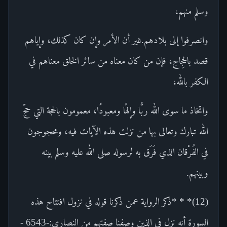
وسلم منهم،
وانصرفوا إلى بلادهم.غير أن الأمر وإن كان كذلك، وإياهم
قصد بالحِجاج، فإن من كان معناه من سائر الخلق معناهم في
الكفر بالله،
واتخاذ ما سوى الله ربًّا وإلهًا ومعبودًا، معمومون بالحجة التي حجّ
الله تبارك وتعالى بها من نزلت هذه الآيات فيه، ومحجوجون
في الفُرْقان الذي فَرَق به لرسوله صلى الله عليه وسلم بينه
وبينهم.
(12)* * *ذكر الرواية عمن ذكرنا قوله في نزول افتتاح هذه
السورة أنه نزل في الذين وصفنا صفتهم من النصارى:-6543 -