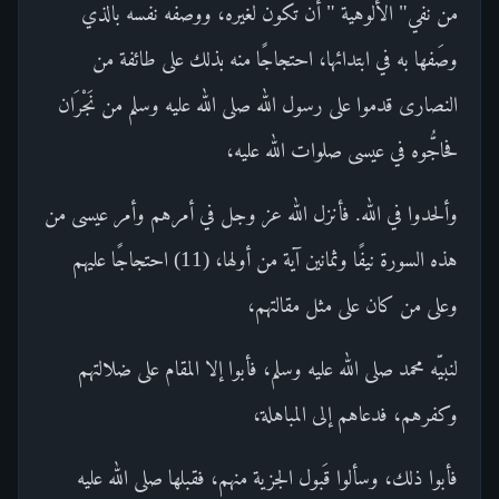
من نفي" الألوهية " أن تكون لغيره، ووصفه نفسه بالذي
وصَفها به في ابتدائها، احتجاجًا منه بذلك على طائفة من
النصارى قدموا على رسول الله صلى الله عليه وسلم من نَجْرَان
فحاجُّوه في عيسى صلوات الله عليه،
وألحدوا في الله. فأنزل الله عز وجل في أمرهم وأمر عيسى من
هذه السورة نيفًا وثمانين آية من أولها، (11) احتجاجًا عليهم
وعلى من كان على مثل مقالتهم،
لنبيّه محمد صلى الله عليه وسلم، فأبوا إلا المقام على ضلالتهم
وكفرهم، فدعاهم إلى المباهلة،
فأبوا ذلك، وسألوا قَبول الجزية منهم، فقبلها صلى الله عليه