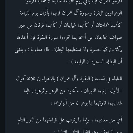
اقرءوا القرآن فإنه يأتي يوم القيامة شفيعا لأصحابه اقرءوا
الزهراوين البقرة وسورة آل عمران فإنهما يأتيان يوم القيامة
كأنهما غمامتان أو كأنهما غيايتان أو كأنهما فرقان من طير
صواف تحاجان عن أصحابهما اقرءوا سورة البقرة فإن أخذها
بركة وتركها حسرة ولا يستطيعها البطلة . قال معاوية : وبلغني
أن البطلة السحرة .( الرابعة ) :
للعلماء في تسمية ( البقرة وآل عمران ) بالزهراوين ثلاثة أقوال
:الأول : إنهما النيرتان ، مأخوذ من الزهر والزهرة ; فإما
لهدايتهما قارئهما بما يزهر له من أنوارهما ،
أي من معانيهما ، وإما لما يترتب على قراءتهما من النور التام
يوم القيامة ، وهو القول الثاني .الثالث :