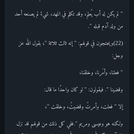
" لم يكن له أب يُعلم، وقد تكلم في المهد، شيءٌ لم يصنعه أحد
من ولد آدم قبله ".
(22)ويحتجون في قولهم: " إنه ثالث ثلاثة "، بقول الله عز
وجل:
" فعلنا، وأمَرنا، وخلقنا،
وقضينا ". فيقولون: " لو كان واحدًا ما قال:
إلا " فعلت، وأمرتُ وقضيتُ، وخلقت "،
ولكنه هو وعيسى ومريم ".ففي كل ذلك من قولهم قد نزل