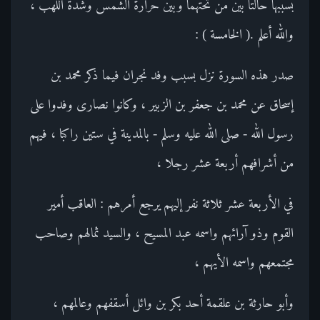
بسببها حالتا بين من تحتهما وبين حرارة الشمس وشدة اللهب ،
والله أعلم .( الخامسة ) :
صدر هذه السورة نزل بسبب وفد نجران فيما ذكر محمد بن
إسحاق عن محمد بن جعفر بن الزبير ، وكانوا نصارى وفدوا على
رسول الله - صلى الله عليه وسلم - بالمدينة في ستين راكبا ، فيهم
من أشرافهم أربعة عشر رجلا ،
في الأربعة عشر ثلاثة نفر إليهم يرجع أمرهم : العاقب أمير
القوم وذو آرائهم واسمه عبد المسيح ، والسيد ثمالهم وصاحب
مجتمعهم واسمه الأيهم ،
وأبو حارثة بن علقمة أحد بكر بن وائل أسقفهم وعالمهم ،