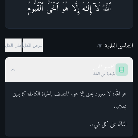
ٱللَّهُ لَاۤ إِلَـٰهَ إِلَّا هُوَ ٱلۡحَیُّ ٱلۡقَیُّومُ
التفاسير العلمية
|
عرض الكل
طي الكل
)
8
(
التفسير الميسر
نخبة من العلماء
هو الله، لا معبود بحق إلا هو، المتصف بالحياة الكاملة كما يليق
بجلاله،
القائم على كل شيء.