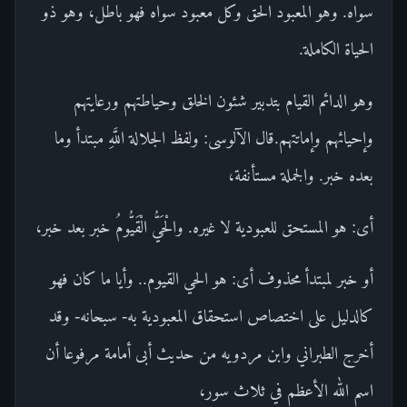
سواه. وهو المعبود الحق وكل معبود سواه فهو باطل، وهو ذو
الحياة الكاملة.
وهو الدائم القيام بتدبير شئون الخلق وحياطتهم ورعايتهم
وإحيائهم وإماتتهم.قال الآلوسى: ولفظ الجلالة اللَّهِ مبتدأ وما
بعده خبر. والجملة مستأنفة،
أى: هو المستحق للعبودية لا غيره. والْحَيُّ الْقَيُّومُ خبر بعد خبر،
أو خبر لمبتدأ محذوف أى: هو الحي القيوم.. وأيا ما كان فهو
كالدليل على اختصاص استحقاق المعبودية به- سبحانه- وقد
أخرج الطبراني وابن مردويه من حديث أبى أمامة مرفوعا أن
اسم الله الأعظم في ثلاث سور،