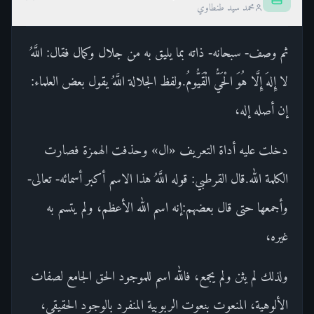
محمد سيد طنطاوي
ثم وصف- سبحانه- ذاته بما يليق به من جلال وكمال فقال: اللَّهُ
لا إِلهَ إِلَّا هُوَ الْحَيُّ الْقَيُّومُ.ولفظ الجلالة اللَّهُ يقول بعض العلماء:
إن أصله إله،
دخلت عليه أداة التعريف «ال» وحذفت الهمزة فصارت
الكلمة الله.قال القرطبي: قوله اللَّهُ هذا الاسم أكبر أسمائه- تعالى-
وأجمعها حتى قال بعضهم:إنه اسم الله الأعظم، ولم يتسم به
غيره،
ولذلك لم يثن ولم يجمع، فالله اسم للموجود الحق الجامع لصفات
الألوهية، المنعوت بنعوت الربوبية المنفرد بالوجود الحقيقي،