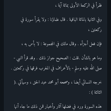
فقرأ في الركعة الأولى بمائة آية ،
وفي الثانية بالمائة الباقية . قال علماؤنا : ولا يقرأ سورة في
ركعتين ،
فإن فعل أجزأه . وقال مالك في المجموعة : لا بأس به ،
وما هو بالشأن .قلت : الصحيح جواز ذلك . وقد قرأ النبي -
صلى الله عليه وسلم - بالأعراف في المغرب فرقها في ركعتين .
خرجه النسائي أيضا ، وصححه أبو محمد عبد الحق ، وسيأتي .(
الثالثة ) :
هذه السورة ورد في فضلها آثار وأخبار فمن ذلك ما جاء أنها