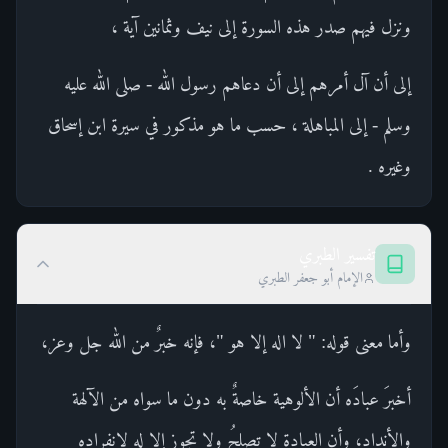
ونزل فيهم صدر هذه السورة إلى نيف وثمانين آية ،
إلى أن آل أمرهم إلى أن دعاهم رسول الله - صلى الله عليه
وسلم - إلى المباهلة ، حسب ما هو مذكور في سيرة ابن إسحاق
وغيره .
تفسير الطبري
الإمام أبو جعفر الطبري
وأما معنى قوله: " لا اله إلا هو "، فإنه خبرٌ من الله جل وعز،
أخبرَ عبادَه أن الألوهية خاصةٌ به دون ما سواه من الآلهة
والأنداد، وأن العبادة لا تصلحُ ولا تجوز إلا له لانفراده