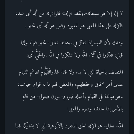
لا إله إلا هو سبحانه-.ولفظ «إله» قالوا: إنه من أله أى عبد،
فالإله على هذا المعنى هو المعبود وقيل هو أله أى تحير..
وذلك لأن العبد إذا تفكر في صفاته- تعالى- تحير فيها، ولذا
قيل: تفكروا في آلاء الله ولا تتفكروا في الله .والْحَيُّ أى:
المتصف بالحياة التي لا بدء ولا فناء لها.والْقَيُّومُ الدائم القيام
بتدبير أمر الخلق وحفظهم، والمعطى لهم ما به قوام حياتهم،
وهو مبالغة في القيام وأصله قيووم- بوزن فيعول- من قام
بالأمر إذا حفظه ودبره.والمعنى:
الله- تعالى- هو الإله الحق المتفرد بالألوهية التي لا يشاركه فيها