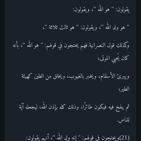
يقولون: " هو الله "، ويقولون:
" هو ولد الله "، ويقولون: " هو ثالث ثلاثة "،
وكذلك قول النصرانية.فهم يحتجون في قولهم: " هو الله "، بأنه
كان يُحيي الموتى،
ويبرئ الأسقام، ويخبر بالغيوب، ويخلق من الطين كهيئة
الطير،
ثم ينفخ فيه فيكون طائرًا، وذلك كله بإذن الله، ليجعله آية
للناس.
(21)ويحتجون في قولهم: " إنه ولد الله "، أنهم يقولون: