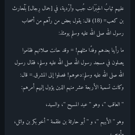
عليهم ثيابُ الحِبَرَات جُبب وأرْدية، في [جمال رِجال] بَلْحارث
بن كعب= (18) قال: يقول بعض من رآهم من أصحاب
رسول الله صلى الله عليه وسلم يومئذ:
ما رأينا بعدهم وفدًا مثلهم! = وقد حانت صلاتهم فقاموا
يصلون في مسجد رسول الله صلى الله عليه وسلم، فقال رسول
الله صلى الله عليه وسلم:دعوهم! فصلوا إلى المشرق.= قال:
وكانت تسمية الأربعة عشر منهم الذين يؤول إليهم أمرهم:
" العاقب "، وهو " عبد المسيح "، والسيد،
وهو " الأيهم "، و " أبو حارثة بن علقمة " أخو بكر بن وائل،
وأوس،