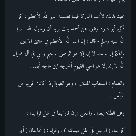
سميتا بذلك لأنهما اشتركتا فيما تضمنه اسم الله الأعظم ، كما
ذكره أبو داود وغيره عن أسماء بنت يزيد أن رسول الله - صلى
الله عليه وسلم - قال : إن اسم الله الأعظم في هاتين الآيتين
وإلهكم إله واحد لا إله إلا هو الرحمن الرحيم والتي في آل عمران
الله لا إله إلا هو الحي القيوم أخرجه ابن ماجه أيضا .
والغمام : السحاب الملتف ، وهو الغياية إذا كانت قريبا من
الرأس ،
وهي الظلة أيضا . والمعنى : إن قارئهما في ظل ثوابهما ،
كما جاء ( الرجل في ظل صدقته ) . وقوله : ( تحاجان ) أي