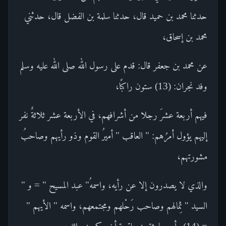
حدثنا محمد بن حميد قال، حدثنا سلمة بن الفضل قال، حدثني
محمد بن إسحاق،
عن محمد بن جعفر قال: قدم على رسول الله صلى الله عليه وسلم
وفد نجران: (13) ستون راكبًا،
فيهم أربعة عشرَ رجلا من أشرافهم، في الأربعة عشر ثلاثةٌ نفر
إليهم يؤول أمرُهم: " العاقب " أميرُ القوم وذو رأيهم وصاحبُ
مشورتهم،
والذي لا يصدرون إلا عن رأيه، واسمهُ" عبد المسيح " = و "
السيد " ثِمالهم وصاحب رَحْلهم ومجتمعهم، واسمه " الأيهم "