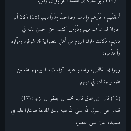
= (14) وأبو حارثة بن علقمة أخو بكر بن وائل،
أسقفُّهم وحَبْرهم وإمامهم وصاحبُ مِدْرَاسهم. (15) وكان أبو
حارثة قد شرُف فيهم ودَرَس كتبهم حتى حسن علمه في
دينهم، فكانت ملوك الروم من أهل النصرانية قد شرفوه وموّلوه
وأخدَموه،
وبنوا له الكنائس، وبسطوا عليه الكرامات، لما يبلغهم عنه من
علمه واجتهاده في دينهم.
(16) قال ابن إسحاق قال، محمد بن جعفر بن الزبير: (17)
قدموا على رسول الله صلى الله عليه وسلم المدينة فدخلوا عليه في
مسجده حين صلى العصر،