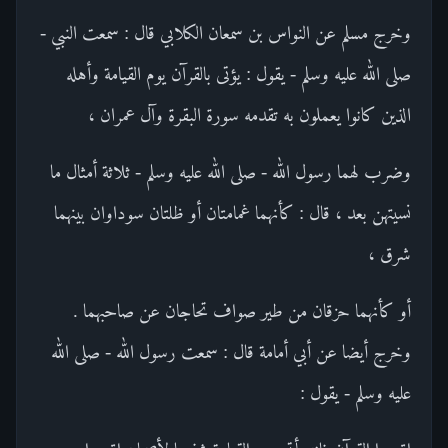
وخرج مسلم عن النواس بن سمعان الكلابي قال : سمعت النبي -
صلى الله عليه وسلم - يقول : يؤتى بالقرآن يوم القيامة وأهله
الذين كانوا يعملون به تقدمه سورة البقرة وآل عمران ،
وضرب لهما رسول الله - صلى الله عليه وسلم - ثلاثة أمثال ما
نسيتهن بعد ، قال : كأنهما غمامتان أو ظلتان سوداوان بينهما
شرق ،
أو كأنهما حزقان من طير صواف تحاجان عن صاحبهما .
وخرج أيضا عن أبي أمامة قال : سمعت رسول الله - صلى الله
عليه وسلم - يقول :