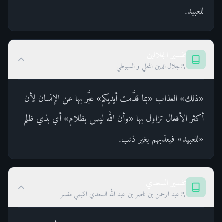
للعببد.
تفسير الجلالين
جلال الدين المحلي و السيوطي
«ذلك» العذاب «بما قدَّمت أيديكم» عبَّر بها عن الإنسان لأن
أكثر الأفعال تزاول بها «وأن الله ليس بظلام» أي بذي ظلم
«للعبيد» فيعذبهم بغير ذنب.
تفسير السعدي
عبد الرحمن بن ناصر بن عبد الله السعدي التميمي مفسر