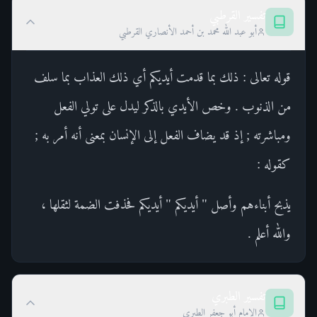
تفسير القرطبي
أبو عبد الله محمد بن أحمد الأنصاري القرطبي
قوله تعالى : ذلك بما قدمت أيديكم أي ذلك العذاب بما سلف
من الذنوب . وخص الأيدي بالذكر ليدل على تولي الفعل
ومباشرته ; إذ قد يضاف الفعل إلى الإنسان بمعنى أنه أمر به ;
كقوله :
يذبح أبناءهم وأصل " أيديكم " أيديكم فحذفت الضمة لثقلها ،
والله أعلم .
تفسير الطبري
الإمام أبو جعفر الطبري