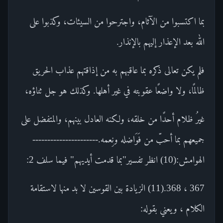
بما اكتسبوا من الآثام، واجترحوا من السيئات، وكذبوا على
الله بعد الإعذار إليهم بالإنذار.
فلم يكن تعالى ذكره بما عاقبهم به من إذاقتهم عذاب الحريق
ظالمًا، ولا واضعًا عقوبته في غير أهلها. وكذلك هو جل ثناؤه،
غيرُ ظلام أحدًا من خلقه، ولكنه العادل بينهم، والمتفضل على
جميعهم بما أحبّ من فَوَاضله ونِعمه.----------------------
الهوامش:(10) انظر تفسير"بما قدمت أيديهم" فيما سلف 2:
367 ، 368.(11) الزيادة بين القوسين لا بد منها لاستقامة
الكلام ، ويعني بقوله: