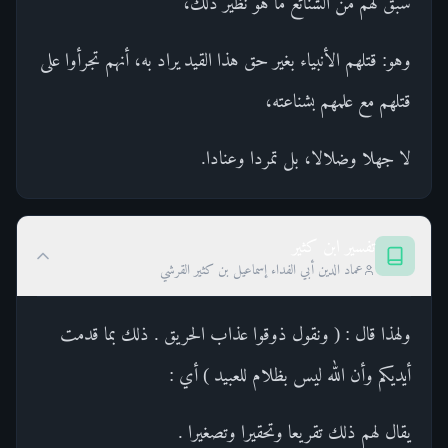
سبق لهم من الشنائع ما هو نظير ذلك،
وهو: قتلهم الأنبياء بغير حق هذا القيد يراد به، أنهم تجرأوا على
قتلهم مع علمهم بشناعته،
لا جهلا وضلالا، بل تمردا وعنادا.
تفسير ابن كثير
عماد الدين أبي الفداء إسماعيل بن كثير القرشي
ولهذا قال : ( ونقول ذوقوا عذاب الحريق . ذلك بما قدمت
أيديكم وأن الله ليس بظلام للعبيد ) أي :
يقال لهم ذلك تقريعا وتحقيرا وتصغيرا .