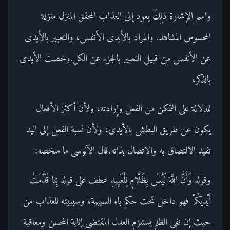
واسم الإشارة ذلِكَ يعود إلى العذاب المحقق المنزل منزلة
المحسوس المشاهد. والمراد بالأيدى الأنفس، والتعبير بالأيدى
عن الأنفس من قبيل التعبير بالجزء عن الكل.وخصت الأيدى
بالذكر،
للدلالة على التمكن من الفعل وإرادته، ولأن أكثر الأفعال
يكون عن طريق البطش بالأيدى، ولأن نسبة الفعل إلى اليد
تفيد الالتصاق به والاتصال بذاته.قال الآلوسى ما ملخصه:
وقوله وَأَنَّ اللَّهَ لَيْسَ بِظَلَّامٍ لِلْعَبِيدِ عطف على قوله بِما قَدَّمَتْ
أَيْدِيكُمْ فهو داخل تحت حكم باء السببية، وسببيته للعذاب من
حيث إن نفى الظلم يستلزم العدل المقتضى إثابة المحسن ومعاقبة