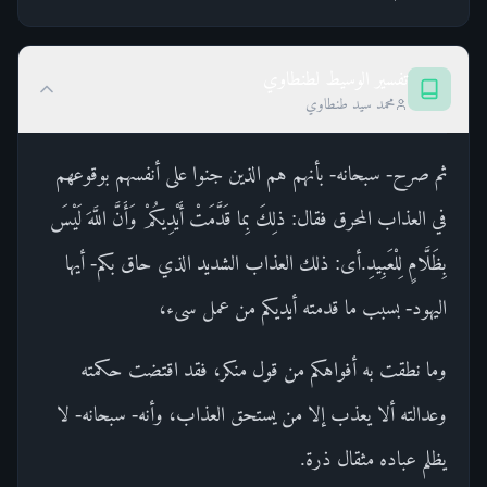
تفسير الوسيط لطنطاوي
محمد سيد طنطاوي
ثم صرح- سبحانه- بأنهم هم الذين جنوا على أنفسهم بوقوعهم
في العذاب المحرق فقال: ذلِكَ بِما قَدَّمَتْ أَيْدِيكُمْ وَأَنَّ اللَّهَ لَيْسَ
بِظَلَّامٍ لِلْعَبِيدِ.أى: ذلك العذاب الشديد الذي حاق بكم- أيها
اليهود- بسبب ما قدمته أيديكم من عمل سىء،
وما نطقت به أفواهكم من قول منكر، فقد اقتضت حكمته
وعدالته ألا يعذب إلا من يستحق العذاب، وأنه- سبحانه- لا
يظلم عباده مثقال ذرة.