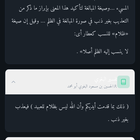
المسيء ...وصيغة المبالغة لتأكيد هذا المعنى بإبراز ما ذكر من
التعذيب بغير ذنب في صورة المبالغة في الظلم ... وقيل إن صيغة
«ظلام» للنسب كعطار أى:
لا ينسب إليه الظلم أصلا» .
تفسير البغوي
الحسين بن مسعود البغوي أبو محمد
( ذلك بما قدمت أيديكم وأن الله ليس بظلام للعبيد ) فيعذب
بغير ذنب .