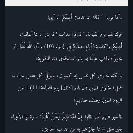
وأما قوله: " ذلك بما قدمت أيديكم "، أي:
قولنا لهم يوم القيامة،" ذوقوا عذاب الحريق "، بما أسلفت
أيديكم واكتسبتها أيام حياتكم في الدنيا، (10) وبأن الله عَدْل لا
يجورُ فيعاقب عبدًا له بغير استحقاق منه العقوبةَ،
ولكنه يجازي كل نفس بما كسبت، ويوفّي كل عامل جزاء ما
عمل، فجازى الذين قال لهم [ذلك] يوم القيامة (11) = من
اليهود الذين وصف صفتهم،
فأخبر عنهم أنهم قالوا: إِنَّ اللَّهَ فَقِيرٌ وَنَحْنُ أَغْنِيَاءُ ، وقتلوا الأنبياء
بغير حق = بما جازاهم به من عذاب الحريق،