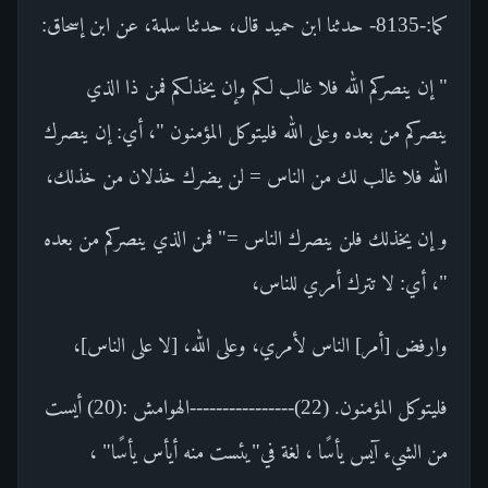
كما:-8135- حدثنا ابن حميد قال، حدثنا سلمة، عن ابن إسحاق:
" إن ينصركم الله فلا غالب لكم وإن يخذلكم فمن ذا الذي
ينصركم من بعده وعلى الله فليتوكل المؤمنون "، أي: إن ينصرك
الله فلا غالب لك من الناس = لن يضرك خذلان من خذلك،
و إن يخذلك فلن ينصرك الناس =" فمن الذي ينصركم من بعده
"، أي: لا تترك أمري للناس،
وارفض [أمر] الناس لأمري، وعلى الله، [لا على الناس]،
فليتوكل المؤمنون. (22)----------------الهوامش :(20) أيست
من الشيء آيس يأسًا ، لغة في"يئست منه أيأس يأسًا" ،