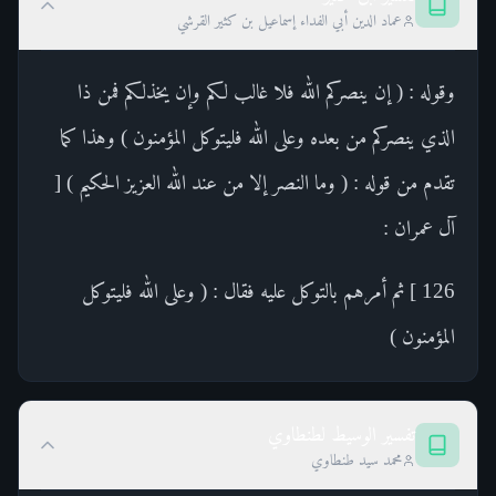
عماد الدين أبي الفداء إسماعيل بن كثير القرشي
وقوله : ( إن ينصركم الله فلا غالب لكم وإن يخذلكم فمن ذا
الذي ينصركم من بعده وعلى الله فليتوكل المؤمنون ) وهذا كما
تقدم من قوله : ( وما النصر إلا من عند الله العزيز الحكيم ) [
آل عمران :
126 ] ثم أمرهم بالتوكل عليه فقال : ( وعلى الله فليتوكل
المؤمنون )
تفسير الوسيط لطنطاوي
محمد سيد طنطاوي