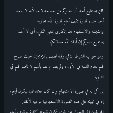
فلن يستطيع أحد أن ينصركم من بعد خذلانه، لأنه لا يوجد
أحد عنده قدرة تقف أمام قدرة الله- تعالى-
ومشيئته.والاستفهام هنا إنكارى بمعنى النفي، أى لا أحد
يستطيع نصركم إن أراد الله خذلانكم،
وهو جواب للشرط الثاني.وفيه لطف بالمؤمنين، حيث صرح
لهم بعدم الغلبة في الأول، ولم يصرح لهم بأنهم لا ناصر لهم في
الثاني،
بل أتى به في صورة الاستفهام وإن كان معناه نفيا ليكون أبلغ،
إذ في مجيئه على هذه الصورة الاستفهامية توجيه لأنظار
المخاطبين إلى البحث عن قوى تكون قدرته كافية للوقوف أمام