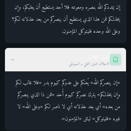
إن يمددكم الله بنصره ومعونته فلا أحد يستطيع أن يغلبكم، وإن
يخذلكم فمن هذا الذي يستطيع أن ينصركم من بعد خذلانه لكم؟
وعلى الله وحده فليتوكل المؤمنون.
تفسير الجلالين
جلال الدين المحلي و السيوطي
«إن ينصركم الله» يُعنكم على عدوكم كيوم بدر «فلا غالب لكم
وإن يخذلكم» يترك نصركم كيوم أُحد «فمن ذا الذي ينصركم
من بعده» أي بعد خذلانه أي لا ناصر لكم «وعلى الله» لا
غيره «فليتوكل» ليثق «المؤمنون».