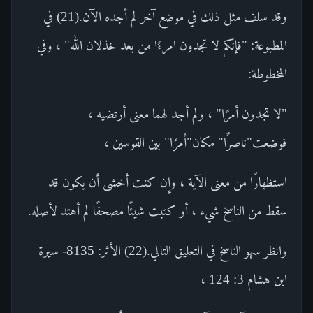
وقد سلف مثل ذلك في موضع آخر لم أجده الآن.(21) في
المطبوعة: "فإنكم لا تجدون امرءًا من بعد خذلان الله" ، وفي
المخطوطة:
"لا تجدون أمرًا" ، ولم أجد لهما معنى أرتضيه ،
فوضعت"ناصرًا" مكان"أمرًا" بين القوسين ،
استظهارًا من معنى الآية ، وإن كنت أخشى أن يكون قد
سقط من الناسخ شيء ، أو كتبت شيئًا مصحفًا لم أهتد لأصله.
وانظر سهو الناسخ في التعليق التالي.(22) الأثر: 8135- سيرة
ابن هشام 3: 124 ،