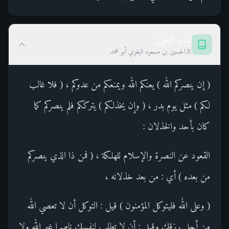
تفسير البغوي
الحسين بن مسعود البغوي أبو محمد
( إن ينصركم الله ) يعنكم الله ويمنعكم من عدوكم ، ( فلا غالب
لكم ) مثل يوم بدر ، ( وإن يخذلكم ) يترككم فلم ينصركم كما
كان بأحد والخذلان :
القعود عن النصرة والإسلام للهلكة ، ( فمن ذا الذي ينصركم
من بعده ) أي : من بعد خذلانه ،
( وعلى الله فليتوكل المؤمنون ) قيل : التوكل أن لا تعصي الله
من أجل رزقك وقيل : أن لا تطلب لنفسك ناصرا غير الله ولا