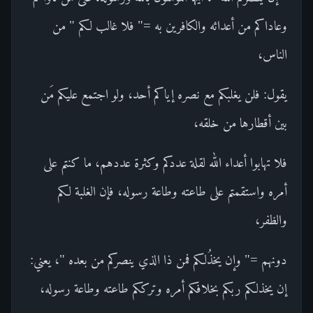
وعاداكم من أعدائه والكافرين به =" فلا غالب لكم " من
الناس،
يقول: فلن يغلبكم مع نصره إياكم أحد، ولو اجتمع عليكم مَن
بين أقطارها من خلقه،
فلا تهابوا أعداء الله لقلة عددكم وكثرة عددهم، ما كنتم على
أمره واستقمتم على طاعته وطاعة رسوله، فإن الغلبة لكم
والظفر،
دونهم =" وإن يخذُلكم فمن ذا الذي ينصركم من بعده "، يعني:
إن يخذلكم ربكم بخلافكم أمره وترككم طاعته وطاعة رسوله،