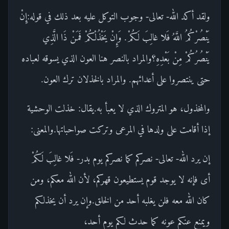
ولقد أكد الله- تعالى- وجوب التوكل عليه بعد ذلك في قوله:إِنْ
يَنْصُرْكُمُ اللَّهُ فَلا غالِبَ لَكُمْ. وَإِنْ يَخْذُلْكُمْ فَمَنْ ذَا الَّذِي
يَنْصُرُكُمْ مِنْ بَعْدِهِ؟والمراد بالنصر هنا العون الذي يسوقه لعباده
حتى ينتصروا على أعدائهم. والمراد بالخذلان ترك العون.
والمخذول، هو المتروك الذي لا يعبأ به.يقال: خذلت الوحشية
إذا أقامت على ولدها في المرعى وتركت صواحباتها.والمعنى:
إن يرد الله- تعالى- نصركم كما نصركم يوم بدر- فَلا غالِبَ لَكُمْ
أى فإنه لا يوجد قوم يستطيعون قهركم، لأن الله معكم، ومن
كان الله معه فلن يغلبه أحد من الخلق.وإن يرد أن يخذلكم
ويمنع عنكم عونه كما حدث لكم يوم أحد،