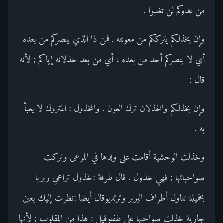
من عدوكم لن تغلبوا .
وإن يخذلكم يترككم من معونته . فمن ذا الذي ينصركم من بعده
أي لا ينصركم أحد من بعده ، أي من بعد خذلانه إياكم ; لأنه
قال :
وإن يخذلكم والخذلان ترك العون . والمخذول : المتروك لا يعبأ
به .
وخذلت الوحشية أقامت على ولدها في المرعى وتركت
صواحباتها ; فهي خذول . قال طرفة :خذول تراعي ربربا
بخميلة تناول أطراف البرير وترتديوقال أيضا :نظرت إليك بعين
جارية خذلت صواحبها على طفلوقيل : هذا من المقلوب ; لأنها