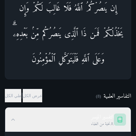
إِن یَنصُرۡكُمُ ٱللَّهُ فَلَا غَالِبَ لَكُمۡۖ وَإِن
یَخۡذُلۡكُمۡ فَمَن ذَا ٱلَّذِی یَنصُرُكُم مِّنۢ بَعۡدِهِۦۗ
وَعَلَى ٱللَّهِ فَلۡیَتَوَكَّلِ ٱلۡمُؤۡمِنُونَ
التفاسير العلمية
|
عرض الكل
طي الكل
)
8
(
التفسير الميسر
نخبة من العلماء