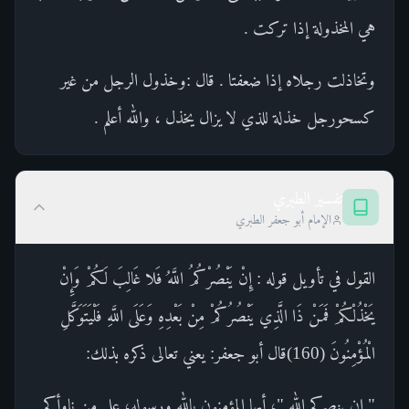
هي المخذولة إذا تركت .
وتخاذلت رجلاه إذا ضعفتا . قال :وخذول الرجل من غير
كسحورجل خذلة للذي لا يزال يخذل ، والله أعلم .
تفسير الطبري
الإمام أبو جعفر الطبري
القول في تأويل قوله : إِنْ يَنْصُرْكُمُ اللَّهُ فَلا غَالِبَ لَكُمْ وَإِنْ
يَخْذُلْكُمْ فَمَنْ ذَا الَّذِي يَنْصُرُكُمْ مِنْ بَعْدِهِ وَعَلَى اللَّهِ فَلْيَتَوَكَّلِ
الْمُؤْمِنُونَ (160)قال أبو جعفر: يعني تعالى ذكره بذلك:
" إن ينصركم الله "، أيها المؤمنون بالله ورسوله، على من ناوأكم