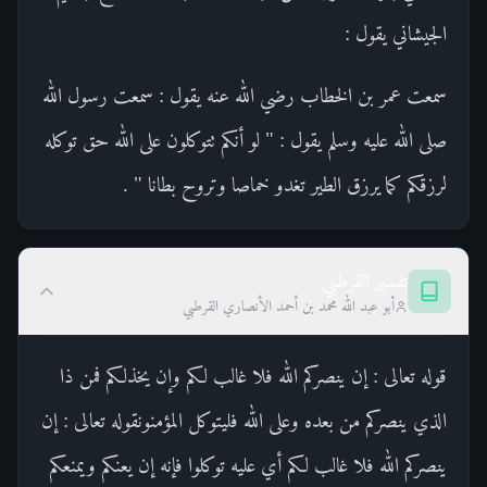
الجيشاني يقول :
سمعت عمر بن الخطاب رضي الله عنه يقول : سمعت رسول الله
صلى الله عليه وسلم يقول : " لو أنكم تتوكلون على الله حق توكله
لرزقكم كما يرزق الطير تغدو خماصا وتروح بطانا " .
تفسير القرطبي
أبو عبد الله محمد بن أحمد الأنصاري القرطبي
قوله تعالى : إن ينصركم الله فلا غالب لكم وإن يخذلكم فمن ذا
الذي ينصركم من بعده وعلى الله فليتوكل المؤمنونقوله تعالى : إن
ينصركم الله فلا غالب لكم أي عليه توكلوا فإنه إن يعنكم ويمنعكم