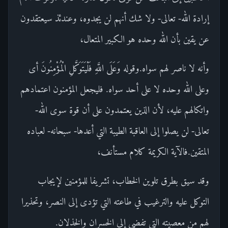
إرادة الله- تعالى- ولا شك أنهم لن يجدوه، وعندئذ سيعتقدون
عن يقين بأن الله وحده هو الكبير المتعال،
وأنه لا ناصر لهم سواه.وقوله وَعَلَى اللَّهِ فَلْيَتَوَكَّلِ الْمُؤْمِنُونَ أى
وعلى الله وحده لا على أحد سواه. فليجعل المؤمنون اعتمادهم
واتكالهم عليه، لأن الذين يعتمدون على أن قوة سوى الله-
تعالى- لن يصلوا إلى العاقبة الطيبة التي أعدها- سبحانه- لعباده
المتقين.فالآية الكريمة كلام مستأنف،
وقد سيق بطرق تلوين الخطاب، تشريفا للمؤمنين لإيجاب
التوكل عليه والترغيب في طاعته التي تؤدى إلى النصر، وتحذيرا
لهم من معصيته التي تفضى إلى الخسران والخذلان.