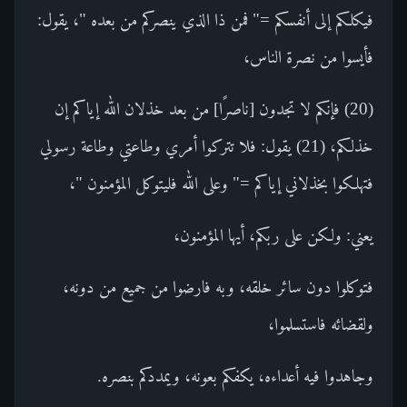
فيكلكم إلى أنفسكم =" فمن ذا الذي ينصركم من بعده "، يقول:
فأيسوا من نصرة الناس،
(20) فإنكم لا تجدون [ناصرًا] من بعد خذلان الله إياكم إن
خذلكم، (21) يقول: فلا تتركوا أمري وطاعتي وطاعة رسولي
فتهلكوا بخذلاني إياكم =" وعلى الله فليتوكل المؤمنون "،
يعني: ولكن على ربكم، أيها المؤمنون،
فتوكلوا دون سائر خلقه، وبه فارضوا من جميع من دونه،
ولقضائه فاستسلموا،
وجاهدوا فيه أعداءه، يكفكم بعونه، ويمددكم بنصره.