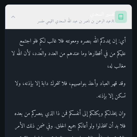
تفسير السعدي
عبد الرحمن بن ناصر بن عبد الله السعدي التميمي مفسر
أي: إن يمددكم الله بنصره ومعونته فلا غالب لكم فلو اجتمع
عليكم من في أقطارها وما عندهم من العدد والعُدد، لأن الله لا
مغالب له،
وقد قهر العباد وأخذ بنواصيهم، فلا تتحرك دابة إلا بإذنه، ولا
تسكن إلا بإذنه.
وإن يخذلكم ويكلكم إلى أنفسكم فمن ذا الذي ينصركم من بعده
فلا بد أن تنخذلوا ولو أعانكم جميع الخلق. وفي ضمن ذلك الأمر