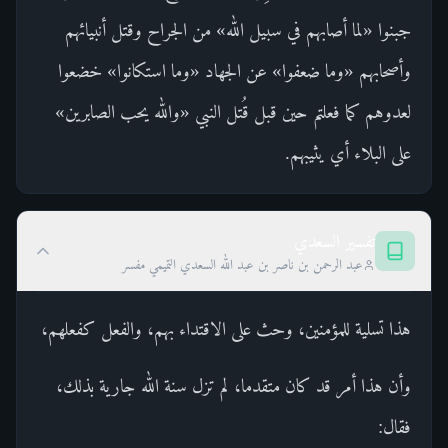
جبنوا «لما أصابهم في سبيل الله» من الجراح وقتل أنبيائهم
وأصحابهم «وما ضعفوا» عن الجهاد «وما استكانوا» خضعوا
لعدوهم كما فعلتم حين قبل قُتل النبي «والله يحب الصابرين»
على البلاء أي يثيبهم.
تفسير السعدي
عبد الرحمن بن ناصر بن عبد الله السعدي التميمي مفسر
هذا تسلية للمؤمنين، وحث على الاقتداء بهم، والفعل كفعلهم،
وأن هذا أمر قد كان متقدما، لم تزل سنة الله جارية بذلك،
فقال: