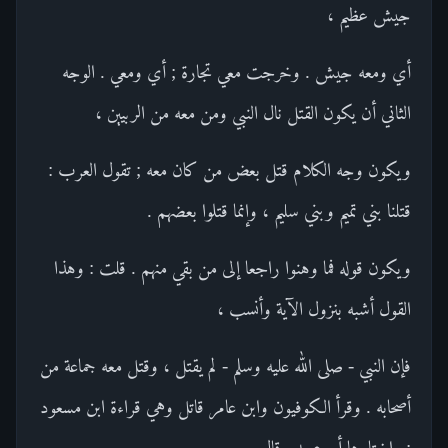
جيش عظيم ،
أي ومعه جيش . وخرجت معي تجارة ; أي ومعي . الوجه
الثاني أن يكون القتل نال النبي ومن معه من الربيين ،
ويكون وجه الكلام قتل بعض من كان معه ; تقول العرب :
قتلنا بني تميم وبني سليم ، وإنما قتلوا بعضهم .
ويكون قوله فما وهنوا راجعا إلى من بقي منهم . قلت : وهذا
القول أشبه بنزول الآية وأنسب ،
فإن النبي - صلى الله عليه وسلم - لم يقتل ، وقتل معه جماعة من
أصحابه . وقرأ الكوفيون وابن عامر قاتل وهي قراءة ابن مسعود
; واختارها أبو عبيد وقال .