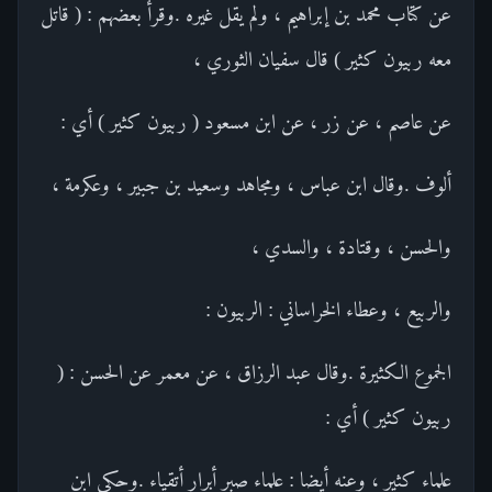
عن كتاب محمد بن إبراهيم ، ولم يقل غيره .وقرأ بعضهم : ( قاتل
معه ربيون كثير ) قال سفيان الثوري ،
عن عاصم ، عن زر ، عن ابن مسعود ( ربيون كثير ) أي :
ألوف .وقال ابن عباس ، ومجاهد وسعيد بن جبير ، وعكرمة ،
والحسن ، وقتادة ، والسدي ،
والربيع ، وعطاء الخراساني : الربيون :
الجموع الكثيرة .وقال عبد الرزاق ، عن معمر عن الحسن : (
ربيون كثير ) أي :
علماء كثير ، وعنه أيضا : علماء صبر أبرار أتقياء .وحكى ابن