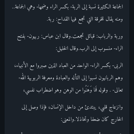
الجماعة الكثيرة نسبة إلى الربة- بكسر الراء وضمها- وهي الجماعة..
ومنه يقال للخرقة التي تجمع فيها القداح: ربة.
وربة والرباب: قبائل تجمعت.وقال ابن عباس: ربيون- بفتح
الراء- منسوب إلى الرب.وقال الخليل:
الربى- بكسر الراء- الواحد من العباد الذين صبروا مع الأنبياء،
وهم الربانيون نسبوا إلى التأله والعبادة ومعرفة الربوبية الله-
تعالى- . وقوله فَما وَهَنُوا من الوهن وهو اضطراب نفسي،
وانزعاج قلبي، يبتدئ من داخل الإنسان، فإذا وصل إلى
الخارج كان ضعفا وتخاذلا.والمعنى: