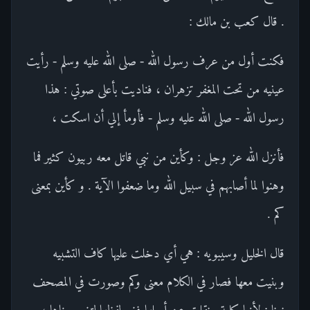
. قال كعب بن مالك :
فكنت أول من عرف رسول الله - صلى الله عليه وسلم - رأيت
عينيه من تحت المغفر تزهران ، فناديت بأعلى صوتي : هذا
رسول الله - صلى الله عليه وسلم - فأومأ إلي أن اسكت ،
فأنزل الله عز وجل : وكأين من نبي قاتل معه ربيون كثير فما
وهنوا لما أصابهم في سبيل الله وما ضعفوا الآية . و كأين بمعنى
كم .
قال الخليل وسيبويه : هي أي دخلت عليها كاف التشبيه
وبنيت معها فصار في الكلام معنى وكم وصورت في المصحف
نونا ; لأنها كلمة . نقلت عن أصلها فغير لفظها لتغير معناها ،