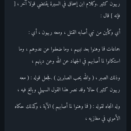
ربيون كثير .وكلام ابن إسحاق في السيرة يقتضي قولا آخر ، [
فإنه ] قال :
أي وكأين من نبي أصابه القتل ، ومعه ربيون ، أي :
جماعات فما وهنوا بعد نبيهم ، وما ضعفوا عن عدوهم ، وما
استكانوا لما أصابهم في الجهاد عن الله وعن دينهم ،
وذلك الصبر ، ( والله يحب الصابرين ) .فجعل قوله : ( معه
ربيون كثير ) حالا وقد نصر هذا القول السهيلي وبالغ فيه ،
وله اتجاه لقوله : ( فما وهنوا لما أصابهم ) الآية ، وكذلك حكاه
الأموي في مغازيه ،