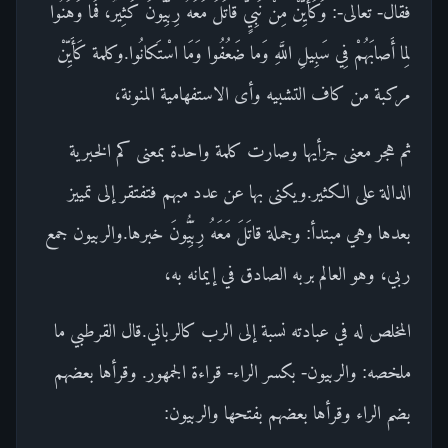
فقال- تعالى-: وَكَأَيِّنْ مِنْ نَبِيٍّ قاتَلَ مَعَهُ رِبِّيُّونَ كَثِيرٌ، فَما وَهَنُوا
لِما أَصابَهُمْ فِي سَبِيلِ اللَّهِ وَما ضَعُفُوا وَمَا اسْتَكانُوا.وكلمة كَأَيِّنْ
مركبة من كاف التشبيه وأى الاستفهامية المنونة،
ثم هجر معنى جزأيها وصارت كلمة واحدة بمعنى كم الخبرية
الدالة على الكثير.ويكنى بها عن عدد مبهم فتفتقر إلى تمييز
بعدها وهي مبتدأ: وجملة قاتَلَ مَعَهُ رِبِّيُّونَ خبرها.والربيون جمع
ربي، وهو العالم بربه الصادق في إيمانه به،
المخلص له في عبادته نسبة إلى الرب كالرباني.قال القرطبي ما
ملخصه: والربيون- بكسر الراء- قراءة الجمهور. وقرأها بعضهم
بضم الراء وقرأها بعضهم بفتحها والربيون: