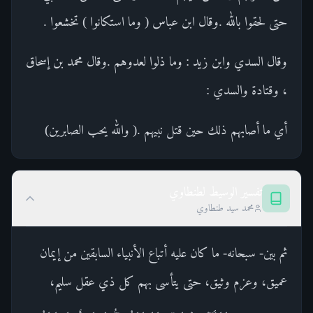
حتى لحقوا بالله .وقال ابن عباس ( وما استكانوا ) تخشعوا .
وقال السدي وابن زيد : وما ذلوا لعدوهم .وقال محمد بن إسحاق
، وقتادة والسدي :
أي ما أصابهم ذلك حين قتل نبيهم .( والله يحب الصابرين)
تفسير الوسيط لطنطاوي
محمد سيد طنطاوي
ثم بين- سبحانه- ما كان عليه أتباع الأنبياء السابقين من إيمان
عميق، وعزم وثيق، حتى يتأسى بهم كل ذي عقل سليم،