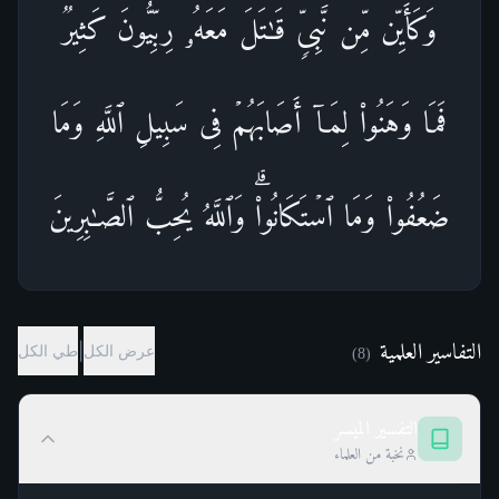
وَكَأَیِّن مِّن نَّبِیࣲّ قَـٰتَلَ مَعَهُۥ رِبِّیُّونَ كَثِیرࣱ
فَمَا وَهَنُوا۟ لِمَاۤ أَصَابَهُمۡ فِی سَبِیلِ ٱللَّهِ وَمَا
ضَعُفُوا۟ وَمَا ٱسۡتَكَانُوا۟ۗ وَٱللَّهُ یُحِبُّ ٱلصَّـٰبِرِینَ
التفاسير العلمية
|
عرض الكل
طي الكل
)
8
(
التفسير الميسر
نخبة من العلماء