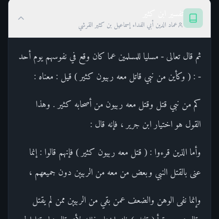
تفسير ابن كثير
عماد الدين أبي الفداء إسماعيل بن كثير القرشي
ثم قال تعالى - مسليا للمسلمين عما كان وقع في نفوسهم يوم أحد
- : ( وكأين من نبي قاتل معه ربيون كثير ) قيل : معناه :
كم من نبي قتل وقتل معه ربيون من أصحابه كثير . وهذا
القول هو اختيار ابن جرير ، فإنه قال :
وأما الذين قرءوا : ( قتل معه ربيون كثير ) فإنهم قالوا : إنما
عنى بالقتل النبي وبعض من معه من الربيين دون جميعهم ،
وإنما نفى الوهن والضعف عمن بقي من الربيين ممن لم يقتل