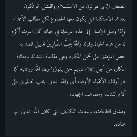
الضعف الذي هو لون من الاستسلام والفشل. ثم تكون
بعدهما الاستكانة التي يكون معها الخضوع لكل مطالب الأعداء
وإذا وصل الإنسان إلى هذه المرحلة في حياته كان الموت أكرم
له من هذه الحياة.وقوله وَاللَّهُ يُحِبُّ الصَّابِرِينَ تذييل قصد به
حض المؤمنين على تحمل المكاره وعلى مقاساة الشدائد ومعاناة
المكاره من أجل إعلاء دينهم حتى يفوزوا برضا الله ورعايته كما
فاز أولئك الأنقياء الأوفياء.أى والله- تعالى- يحب الصابرين على
آلام القتال، ومصاعب الجهاد،
ومشاق الطاعات، وتبعات التكاليف التي كلف الله- تعالى- بها
عباده.