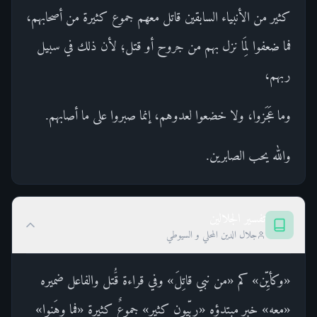
كثير من الأنبياء السابقين قاتل معهم جموع كثيرة من أصحابهم،
فما ضعفوا لِمَا نزل بهم من جروح أو قتل؛ لأن ذلك في سبيل
ربهم،
وما عَجَزوا، ولا خضعوا لعدوهم، إنما صبروا على ما أصابهم.
والله يحب الصابرين.
تفسير الجلالين
جلال الدين المحلي و السيوطي
«وكأيِّن» كم «من نبي قاتِلَ» وفي قراءة قَُتل والفاعل ضميره
«معه» خبر مبتدؤه «ربِّيون كثير» جموعٌ كثيرة «فما وهَنوا»