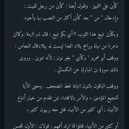
كأين على التمييز . وتقول أيضا : كأين من رجل لقيت ;
وإدخال " من " بعد كأين أكثر من النصب بها وأجود .
وبكأين تبيع هذا الثوب ؟ أي بكم تبيع ; قال ذو الرمة :وكائن
ذعرنا من مهاة ورامح بلاد العدا ليست له ببلادقال النحاس :
ووقف أبو عمرو " وكأي " بغير نون ; لأنه تنوين . وروى
ذلك سورة بن المبارك عن الكسائي .
ووقف الباقون بالنون اتباعا لخط المصحف . ومعنى الآية
تشجيع المؤمنين ، والأمر بالاقتداء بمن تقدم من خيار أتباع
الأنبياء ; أي كثير من الأنبياء قتل معه ربيون كثير ،
أو كثير من الأنبياء قتلوا فما ارتد أممهم ; قولان : الأول للحسن