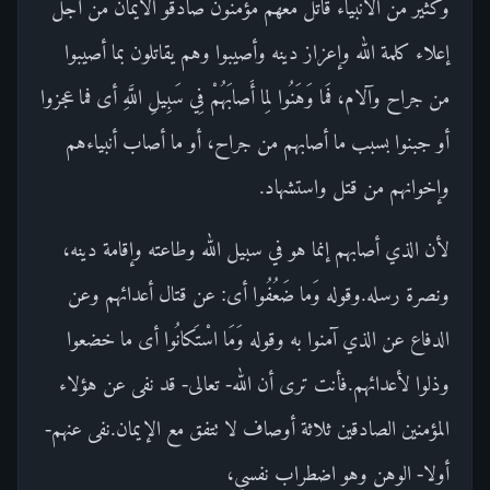
وكثير من الأنبياء قاتل معهم مؤمنون صادقو الايمان من أجل
إعلاء كلمة الله وإعزاز دينه وأصيبوا وهم يقاتلون بما أصيبوا
من جراح وآلام، فَما وَهَنُوا لِما أَصابَهُمْ فِي سَبِيلِ اللَّهِ أى فما عجزوا
أو جبنوا بسبب ما أصابهم من جراح، أو ما أصاب أنبياءهم
وإخوانهم من قتل واستشهاد.
لأن الذي أصابهم إنما هو في سبيل الله وطاعته وإقامة دينه،
ونصرة رسله.وقوله وَما ضَعُفُوا أى: عن قتال أعدائهم وعن
الدفاع عن الذي آمنوا به وقوله وَمَا اسْتَكانُوا أى ما خضعوا
وذلوا لأعدائهم.فأنت ترى أن الله- تعالى- قد نفى عن هؤلاء
المؤمنين الصادقين ثلاثة أوصاف لا تتفق مع الإيمان.نفى عنهم-
أولا- الوهن وهو اضطراب نفسي،