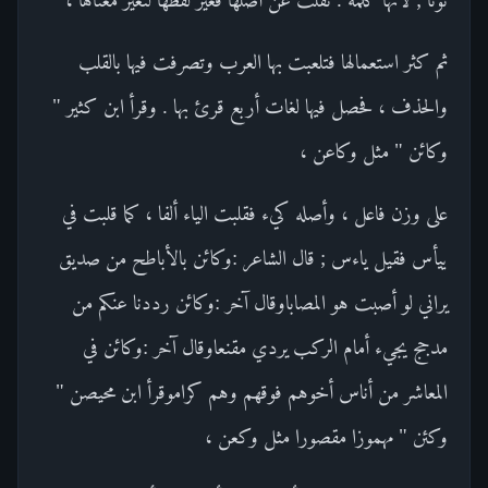
ثم كثر استعمالها فتلعبت بها العرب وتصرفت فيها بالقلب
والحذف ، فحصل فيها لغات أربع قرئ بها . وقرأ ابن كثير "
وكائن " مثل وكاعن ،
على وزن فاعل ، وأصله كيء فقلبت الياء ألفا ، كما قلبت في
ييأس فقيل ياءس ; قال الشاعر :وكائن بالأباطح من صديق
يراني لو أصبت هو المصاباوقال آخر :وكائن رددنا عنكم من
مدجج يجيء أمام الركب يردي مقنعاوقال آخر :وكائن في
المعاشر من أناس أخوهم فوقهم وهم كراموقرأ ابن محيصن "
وكئن " مهموزا مقصورا مثل وكعن ،