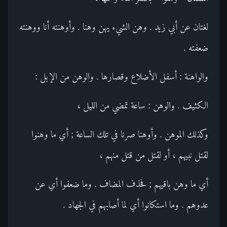
لغتان عن أبي زيد . وهن الشيء يهن وهنا . وأوهنته أنا ووهنته
ضعفته .
والواهنة : أسفل الأضلاع وقصارها . والوهن من الإبل :
الكثيف . والوهن : ساعة تمضي من الليل ،
وكذلك الموهن . وأوهنا صرنا في تلك الساعة ; أي ما وهنوا
لقتل نبيهم ، أو لقتل من قتل منهم ،
أي ما وهن باقيهم ; فحذف المضاف . وما ضعفوا أي عن
عدوهم . وما استكانوا أي لما أصابهم في الجهاد .