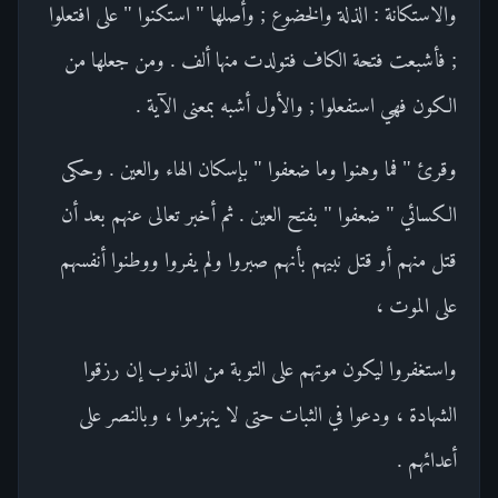
والاستكانة : الذلة والخضوع ; وأصلها " استكنوا " على افتعلوا
; فأشبعت فتحة الكاف فتولدت منها ألف . ومن جعلها من
الكون فهي استفعلوا ; والأول أشبه بمعنى الآية .
وقرئ " فما وهنوا وما ضعفوا " بإسكان الهاء والعين . وحكى
الكسائي " ضعفوا " بفتح العين . ثم أخبر تعالى عنهم بعد أن
قتل منهم أو قتل نبيهم بأنهم صبروا ولم يفروا ووطنوا أنفسهم
على الموت ،
واستغفروا ليكون موتهم على التوبة من الذنوب إن رزقوا
الشهادة ، ودعوا في الثبات حتى لا ينهزموا ، وبالنصر على
أعدائهم .