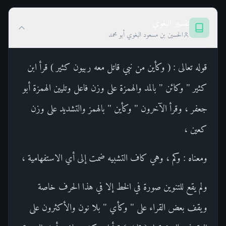
تفسير البغوي
الحسين بن مسعود البغوي أبو محمد
قوله تعالى : ( وكأين من نبي قاتل معه ربيون كثير ) قرأ ابن
كثير " وكائن " بالمد والهمزة على وزن فاعل وتليين الهمزة أبو
جعفر ، وقرأ الآخرون " وكأين " بالهمز والتشديد على وزن
كعين ،
ومعناه : وكم ، وهي كاف التشبيه ضمت إلى أي الاستفهامية ،
ولم يقع للتنوين صورة في الخط إلا في هذا الحرف خاصة
ويقف بعض القراء على " وكأي " بلا نون والأكثرون على