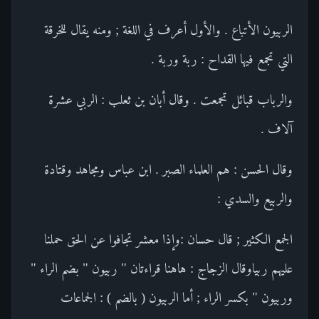
الربيون الأتباع . والأول أعرف في اللغة ; ومنه يقال للخرقة
التي تجمع فيها القداح : ربة وربة .
والرباب قبائل تجمعت . وقال أبان بن ثعلب : الربي عشرة
آلاف .
وقال الحسن : هم العلماء الصبر . ابن عباس ومجاهد وقتادة
والربيع والسدي :
الجمع الكثير ; قال حسان :وإذا معشر تجافوا عن الحق حملنا
عليهم ربياوقال الزجاج : هاهنا قراءتان " ربيون " بضم الراء "
وربيون " بكسر الراء ; أما الربيون ( بالضم ) : الجماعات