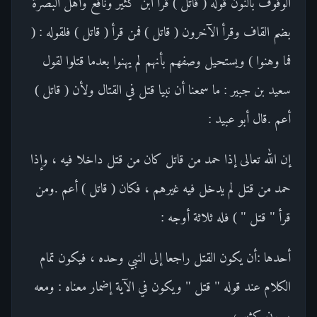
الوقوف بالنون قوله ( قاتل ) قرأ ابن كثير ونافع وأهل البصرة
بضم القاف وقرأ الآخرون ( قاتل ) فمن قرأ ( قاتل ) فلقوله : (
فما وهنوا ) ويستحيل وصفهم بأنهم لم يهنوا بعدما قتلوا لقول
سعيد بن جبير : ما سمعنا أن نبيا قتل في القتال ولأن ( قاتل )
أعم .قال أبو عبيد :
إن الله تعالى إذا حمد من قاتل كان من قتل داخلا فيه ، وإذا
حمد من قتل لم يدخل فيه غيرهم ، فكان ( قاتل ) أعم .ومن
قرأ " قتل " ) فله ثلاثة أوجه :
أحدها :أن يكون القتل راجعا إلى النبي وحده ، فيكون تمام
الكلام عند قوله " قتل " ويكون في الآية إضمار معناه : ومعه
ربيون كثير ،