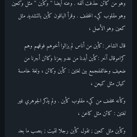
وهو من كائن حذفت ألفه . وعنه أيضا " وكأين " مثل وكعين
وهو مقلوب كيء المخفف . وقرأ الباقون كأين بالتشديد مثل
كعين وهو الأصل ،
قال الشاعر :كأين من أناس لم يزالوا أخوهم فوقهم وهم
كراموقال آخر :كأين أبدنا من عدو بعزنا وكائن أجرنا من
ضعيف وخائففجمع بين لغتين : كأين وكائن ، ولغة خامسة
كيئن مثل كيعن ،
وكأنه مخفف من كيء مقلوب كأين . ولم يذكر الجوهري غير
لغتين : كائن مثل كاعن ،
وكأين مثل كعين ; تقول كأين رجلا لقيت ; بنصب ما بعد