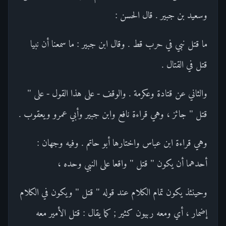
وسعيد بن جبير . قال الحسن :
ما قتل نبي في حرب قط . وقال ابن جبير : ما سمعنا أن نبيا
قتل في القتال .
والثاني عن قتادة وعكرمة . والوقف - على هذا القول - على "
قتل " جائز ، وهي قراءة نافع وابن جبير وأبي عمرو ويعقوب .
وهي قراءة ابن عباس واختارها أبو حاتم . وفيه وجهان :
أحدهما أن يكون " قتل " واقعا على النبي وحده ،
وحينئذ يكون تمام الكلام عند قوله " قتل " ويكون في الكلام
إضمار ، أي ومعه ربيون كثير ; كما يقال : قتل الأمير معه