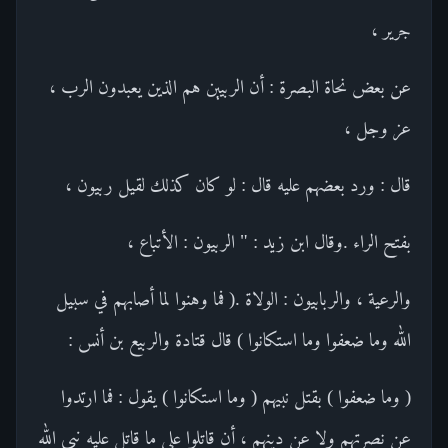
جرير ،
عن بعض نحاة البصرة : أن الربيين هم الذين يعبدون الرب ،
عز وجل ،
قال : ورد بعضهم عليه قال : لو كان كذلك لقيل ربيون ،
بفتح الراء .وقال ابن زيد : " الربيون : الأتباع ،
والرعية ، والربابيون : الولاة .( فما وهنوا لما أصابهم في سبيل
الله وما ضعفوا وما استكانوا ) قال قتادة والربيع بن أنس :
( وما ضعفوا ) بقتل نبيهم ( وما استكانوا ) يقول : فما ارتدوا
عن نصرتهم ولا عن دينهم ، أن قاتلوا على ما قاتل عليه نبي الله