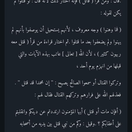
.قال : ومن قرأ ( قاتل ) فإنه اختار ذلك لأنه قال : لو قتلوا لم
يكن لقوله :
( فما وهنوا ) وجه معروف ، لأنهم يستحيل أن يوصفوا بأنهم لم
يهنوا ولم يضعفوا بعد ما قتلوا .ثم اختار قراءة من قرأ ( قتل معه
ربيون كثير ) ، لأن الله [ تعالى ] عاتب بهذه الآيات والتي
قبلها من انهزم يوم أحد ،
وتركوا القتال أو سمعوا الصائح يصيح : " إن محمدا قد قتل " .
فعذلهم الله على فرارهم وتركهم القتال فقال لهم :
( أفإن مات أو قتل ) أيها المؤمنون ارتددتم عن دينكم وانقلبتم
على أعقابكم ؟ .وقيل : وكم من نبي قتل بين يديه من أصحابه