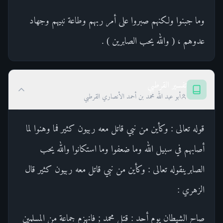
وما جبنوا ولكنهم صبروا على أمر ربهم وطاعة نبيهم وجهاد
عدوهم ، ( والله يحب الصابرين ) .
تفسير القرطبي
أبو عبد الله محمد بن أحمد الأنصاري القرطبي
قوله تعالى : وكأين من نبي قاتل معه ربيون كثير فما وهنوا لما
أصابهم في سبيل الله وما ضعفوا وما استكانوا والله يحب
الصابرينقوله تعالى : وكأين من نبي قاتل معه ربيون كثير قال
الزهري :
صاح الشيطان يوم أحد : قتل محمد ; فانهزم جماعة من المسلمين